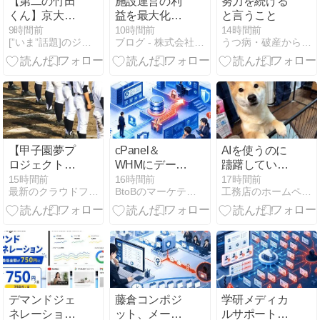
【第二の竹田
施設運営の利
努力を続ける
くん】京大病
益を最大化！
と言うこと
院医師 脳腫瘍
予約管理シス
9時間前
10時間前
14時間前
[”いま”話題]のジャンル速報スペシャルまとめ
ブログ - 株式会社SBSマーケティング
うつ病・破産から立ち直る男
手術で検査結
テム
果を無視して
『Spekan』
正常な細胞を
採取し手足も
動かない自発
呼吸不可の状
態に追い込む
腫瘍はそのま
【甲子園夢プ
cPanel＆
AIを使うのに
ま
ロジェクト】
WHMにデータ
躊躇している
知的障害のあ
ベース権限昇
方向けのブロ
15時間前
16時間前
17時間前
最新のクラウドファンディングを徹底攻略~CF NEWS
BtoBのマーケティングなら 合同会社ロケットボーイズ
工務店のホームページ集客の実践ブログ：年3棟受注するノウハウ
る球児のクラ
格の脆弱性、
グ
ファンに100
認証済みユー
万円超の支援
ザーが管理者
を得た理由
権限相当の操
作が可能に
（CVE-2026-
58048）
デマンドジェ
藤倉コンポジ
学研メディカ
ネレーション
ット、メール
ルサポート、