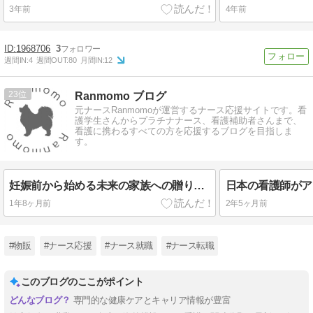
3年前
4年前
1968706
3
週間IN:
4
週間OUT:
80
月間IN:
12
23
Ranmomo ブログ
元ナースRanmomoが運営するナース応援サイトです。看
護学生さんからプラチナナース、看護補助者さんまで、
看護に携わるすべての方を応援するブログを目指しま
す。
妊娠前から始める未来の家族への贈り物：プレコンセプションケアのすすめ
1年8ヶ月前
2年5ヶ月前
#物販
#ナース応援
#ナース就職
#ナース転職
このブログのここがポイント
専門的な健康ケアとキャリア情報が豊富