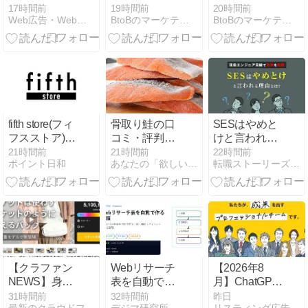
の日予算が最
アカウント不
管理する
17時間前
19時間前
20時間前
Web広告・Webマーケティングのブログ
BtoBのマーケティングなら 合同会社ロケットボーイズ
BtoBのマーケティングなら 合同会社ロケットボーイズ
低750円（5米
正アクセスの
WordPressサ
ドル）に。少
最終報-メール
イト78件で不
額配信への影
の外部転送設
正アクセス 不
響は？
定が6年間 存
正アカウント
在した可能性
生成やパスワ
ード書き換え
を確認
fifth store(フィ
骨取り鮭の口
SESはやめと
フスストア)の
コミ・評判｜
けと言われる
ポイントサイ
骨は本当にな
理由とは？現
21時間前
21時間前
22時間前
ポイント日和
あなたの「欲しい」が見つかる！
転職ストーリーズ｜エンジニア特化のIT/Web系情報メディア
ト経由の還元
い？無塩・厚
役エンジニア
比較
切り銀鮭のデ
目線で真実を
メリットも確
解説
認【楽天】
【クラファン
Webリサーチ
【2026年8
NEWS】身軽
表を自動で作
月】ChatGPT
に、快適に、
る手順｜
広告の最新ア
31時間前
32時間前
昨日