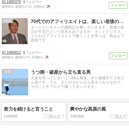
1880379
1
週間IN:
6
週間OUT:
18
月間IN:
6
15
70代でのアフィリエイトは、楽しい老後の安全保障！!
ネットビジネスへの挑戦記を書いていきます。老後の生
活が不安だという意見もありますが、ネットビジネス、
とりわけアフィリエイトで稼ぐことを学べば、死ぬまで
現役です…
1890912
1
週間IN:
6
週間OUT:
9
月間IN:
6
16
うつ病・破産から立ち直る男
大金を失ってしまいうつ病も再発。６０歳過ぎて人生ど
ん底です。でも、またゼロから立ち直るつもりなので、
そのことをブログで綴ってまいります。
努力を続けると言うこと
爽やかな高原の風
14時間前
35時間前