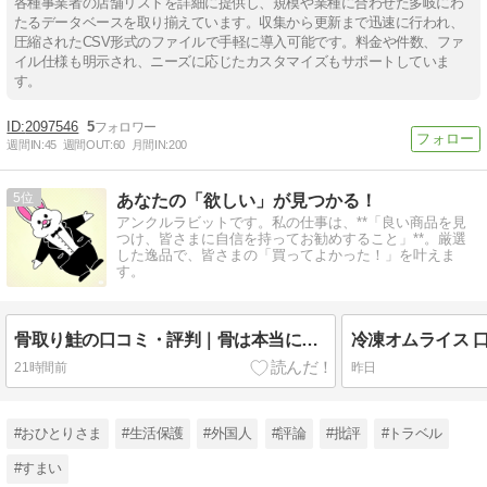
各種事業者の店舗リストを詳細に提供し、規模や業種に合わせた多岐にわ
たるデータベースを取り揃えています。収集から更新まで迅速に行われ、
圧縮されたCSV形式のファイルで手軽に導入可能です。料金や件数、ファ
イル仕様も明示され、ニーズに応じたカスタマイズもサポートしていま
す。
2097546
5
週間IN:
45
週間OUT:
60
月間IN:
200
5
あなたの「欲しい」が見つかる！
アンクルラビットです。私の仕事は、**「良い商品を見
つけ、皆さまに自信を持ってお勧めすること」**。厳選
した逸品で、皆さまの「買ってよかった！」を叶えま
す。
骨取り鮭の口コミ・評判｜骨は本当にない？無塩・厚切り銀鮭のデメリットも確認【楽天】
21時間前
昨日
#おひとりさま
#生活保護
#外国人
#評論
#批評
#トラベル
#すまい