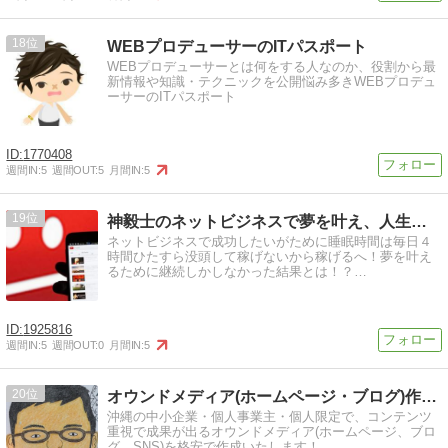
18
WEBプロデューサーのITパスポート
WEBプロデューサーとは何をする人なのか、役割から最
新情報や知識・テクニックを公開悩み多きWEBプロデュ
ーサーのITパスポート
1770408
週間IN:
5
週間OUT:
5
月間IN:
5
19
神毅士のネットビジネスで夢を叶え、人生を変える道
ネットビジネスで成功したいがために睡眠時間は毎日４
時間ひたすら没頭して稼げないから稼げるへ！夢を叶え
るために継続しかしなかった結果とは！？…
1925816
週間IN:
5
週間OUT:
0
月間IN:
5
20
オウンドメディア(ホームページ・ブログ)作成は Web沖縄
沖縄の中小企業・個人事業主・個人限定で、コンテンツ
重視で成果が出るオウンドメディア(ホームページ、ブロ
グ、SNS)を格安で作成いたします！