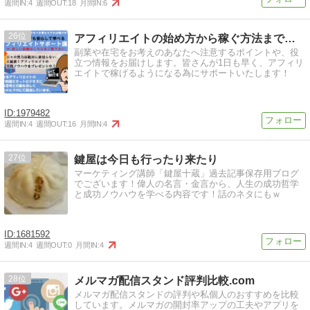
週間IN:
4
週間OUT:
18
月間IN:
6
26
アフィリエイトの始め方から稼ぐ方法までを完全解説
副業や在宅をお考えのあなたへ注意するポイントや、役
立つ情報をお届けします。皆さんが1日も早く、アフィリ
エイトで稼げるようになる為にサポートいたします！
1979482
週間IN:
4
週間OUT:
16
月間IN:
4
27
鍵屋は今日も行ったり来たり
マーケティング講師「鍵屋十蔵」過去記事保存用ブログ
でございます！偉人の名言・金言から、人生の成功哲学
と成功ノウハウを学べる内容です！話のネタにもｗ
1681592
週間IN:
4
週間OUT:
0
月間IN:
4
28
メルマガ配信スタンド評判比較.com
メルマガ配信スタンドの評判や私個人のおすすめを比較
しています。メルマガの開封率アップの工夫やアプリを