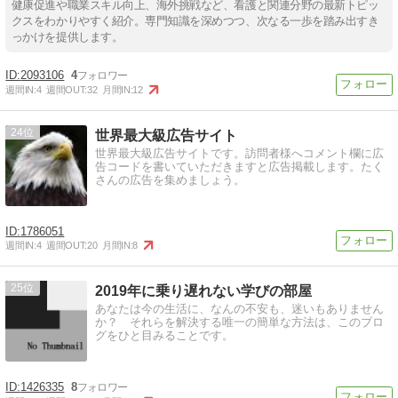
健康促進や職業スキル向上、海外挑戦など、看護と関連分野の最新トピッ
クスをわかりやすく紹介。専門知識を深めつつ、次なる一歩を踏み出すき
っかけを提供します。
2093106
4
週間IN:
4
週間OUT:
32
月間IN:
12
24
世界最大級広告サイト
世界最大級広告サイトです。訪問者様へコメント欄に広
告コードを書いていただきますと広告掲載します。たく
さんの広告を集めましょう。
1786051
週間IN:
4
週間OUT:
20
月間IN:
8
25
2019年に乗り遅れない学びの部屋
あなたは今の生活に、なんの不安も、迷いもありません
か？ それらを解決する唯一の簡単な方法は、このブロ
グをひと目みることです。
1426335
8