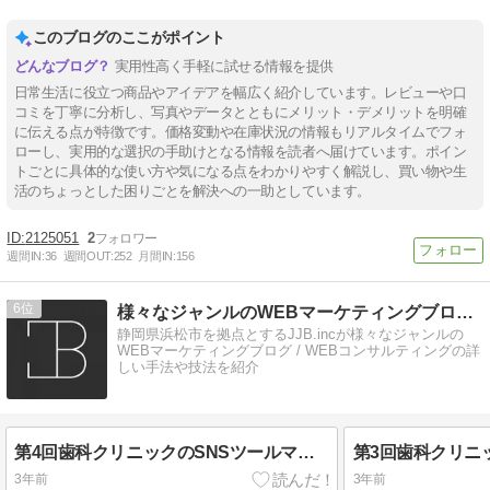
このブログのここがポイント
実用性高く手軽に試せる情報を提供
日常生活に役立つ商品やアイデアを幅広く紹介しています。レビューや口
コミを丁寧に分析し、写真やデータとともにメリット・デメリットを明確
に伝える点が特徴です。価格変動や在庫状況の情報もリアルタイムでフォ
ローし、実用的な選択の手助けとなる情報を読者へ届けています。ポイン
トごとに具体的な使い方や気になる点をわかりやすく解説し、買い物や生
活のちょっとした困りごとを解決への一助としています。
2125051
2
週間IN:
36
週間OUT:
252
月間IN:
156
6
様々なジャンルのWEBマーケティングブログ-JJB
静岡県浜松市を拠点とするJJB.incが様々なジャンルの
WEBマーケティングブログ / WEBコンサルティングの詳
しい手法や技法を紹介
第4回歯科クリニックのSNSツールマーケティング(スタッフも使えるツール5選)
3年前
3年前