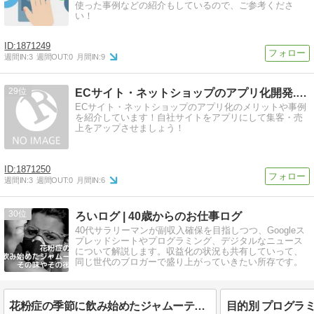
使った事例などの紹介もしているので、ご参考くださ
い！
1871249
週間IN:
3
週間OUT:
0
月間IN:
9
29
ECサイト・ネットショップのアプリ化開発.com
ECサイト・ネットショップのアプリ化のメリットや事例
を紹介しています！自社サイトをアプリにして集客・売
上をアップさせましょう！
1871250
週間IN:
3
週間OUT:
0
月間IN:
6
30
ろいログ | 40歳からのお仕事ログ
40代サラリーマンが副収入確保を目指しつつ、Googleス
プレッドシートやプログラミング、デジタルなニュース
について解説します。収益化の状況も共有していって、
同じ世代のブロガーで盛り上がっていきたい所存です。
花粉症の季節に飲み始めたジャムーティー|その味やその後の状況