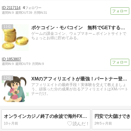
2117114
4
週間IN:
9
週間OUT:
39
月間IN:
31
11
ポケコイン・モバコイン 無料でGETする方法
ゲームの課金コイン、ウェブマネー←ポイントサイトで
ちょっとお得に貯めてみる。
1853807
週間IN:
9
週間OUT:
9
月間IN:
9
12
XMのアフィリエイトが最強！パートナー登録した瞬間に人生が…
アフィリエイトの最終手段！実体験を交えて教えましょ
う、頑張った分の成果が出るアフィリエイトはXMパート
ナーだけ。
オンラインカジノ終了の余波で海外FXアフィリエイトも終了。
10ヶ月前
2年5ヶ月前