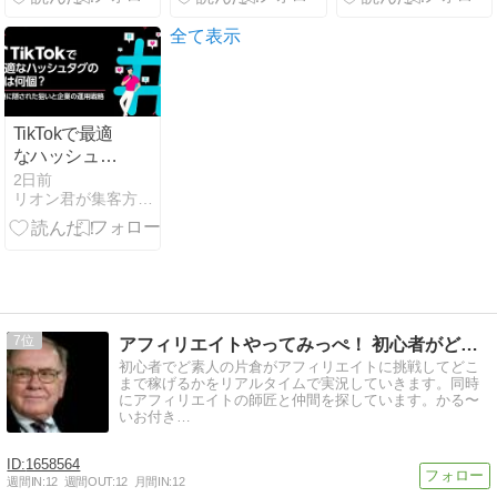
解説します
コ論法』
全て表示
TikTokで最適
なハッシュタ
グの数は何
2日前
リオン君が集客方法を発信！ホワイトペーパー
個？制限に隠
された狙いと
企業の運用戦
略
7
アフィリエイトやってみっぺ！ 初心者がどれだけ稼ぐか実況中…
初心者でど素人の片倉がアフィリエイトに挑戦してどこ
まで稼げるかをリアルタイムで実況していきます。同時
にアフィリエイトの師匠と仲間を探しています。かる〜
いお付き…
1658564
週間IN:
12
週間OUT:
12
月間IN:
12