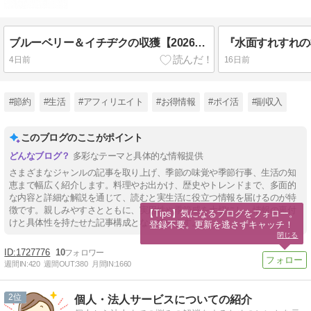
ブルーベリー＆イチヂクの収獲【2026・夏】
4日前
16日前
#節約
#生活
#アフィリエイト
#お得情報
#ポイ活
#副収入
このブログのここがポイント
多彩なテーマと具体的な情報提供
さまざまなジャンルの記事を取り上げ、季節の味覚や季節行事、生活の知
恵まで幅広く紹介します。料理やお出かけ、歴史やトレンドまで、多面的
な内容と詳細な解説を通じて、読むと実生活に役立つ情報を届けるのが特
徴です。親しみやすさとともに、実用性や季節感を大切にし、情報の裏付
【Tips】気になるブログをフォロー。

けと具体性を持たせた記事構成となっています。
登録不要。更新を逃さずキャッチ！
閉じる
1727776
10
週間IN:
420
週間OUT:
380
月間IN:
1660
2
個人・法人サービスについての紹介