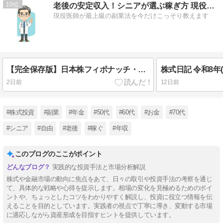
10
老後の安定収入！シニアが選ぶ稼ぎ方 現役医師が最上級の副業法
現役医師が最上級の副業法を今だけこっそり教えます
【完全保存版】日本株フィボナッチ・リトレースメント徹底攻略バイブル：なぜ株価は「黄金比」で完璧に反発するのか？
株式日記 令和8年(2
2日前
12日前
#株式投資
#副業
#年金
#50代
#60代
#お金
#70代
#シニア
#自由
#老後
#稼ぐ
#年収
このブログのここがポイント
実践的な投資手法と市場分析解説
株式や金融市場の動向に焦点をあて、日々の取引や投資手法の考察を通じ
て、具体的な戦略や心得を提示します。相場の変化を見極めるためのポイ
ントや、ちょっとしたコツをわかりやすく解説し、投資に役立つ情報を伝
えることを目的としています。実践者の視点で丁寧に導き、変動する市場
に適応しながら資産形成を目指すヒントを提供しています。