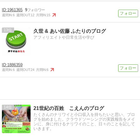
1961365
9
週間IN:
6
週間OUT:
12
月間IN:
15
13
久世 & あい佐藤 ふたりのブログ
アフィリエイトや日常生活や学び
1886359
週間IN:
6
週間OUT:
24
月間IN:
6
14
21世紀の百姓 こえんのブログ
たくさんのナリワイと小口収入を持ちたいと思い、ブロ
グを始めました。クラウドソーシングの実践報告をメイ
ンに、身に付けるナリワイのこと、日々のことを記して
いきます。