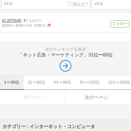
4年前
4年前
2075549
3
週間IN:
3
週間OUT:
66
月間IN:
3
次のランキングを表示
「ネット広告・マーケティング」
31位〜60位
1〜30位
31〜60位
61〜90位
91〜120位
121〜150位
前のページ
次のページ
カテゴリー : インターネット・コンピュータ