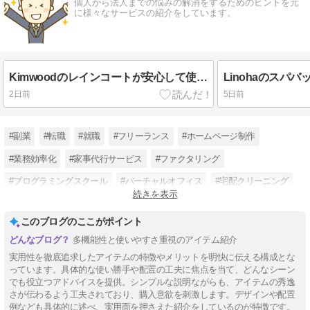
個人から法人までの悩みの解消をするためのヒントを元
に様々なサービスの紹介をしています。
Kimwoodのレインコートが安心して使うことができる理由について解説します
2日前
5日前
#副業
#転職
#就職
#フリーランス
#ホームページ制作
#業務効率化
#家事代行サービス
#ファクタリング
#プログラミングスクール
#バーチャルオフィス
#宅配クリーニング
続きを表示
#レンタルトランク
このブログのここがポイント
多機能性と使いやすさ重視のアイテム紹介
実用性を徹底追求したアイテムの特徴やメリットを明快に伝える構成とな
っています。具体的な使い勝手や配置の工夫に焦点を当て、どんなシーン
でも役立つアドバイスを提供。シンプルな説明ながらも、アイテムの秀逸
さが伝わるよう工夫されており、購入意欲を刺激します。デザインや配置
例なども具体的に述べ、実用面を押さえた紹介をしているのが特徴です。