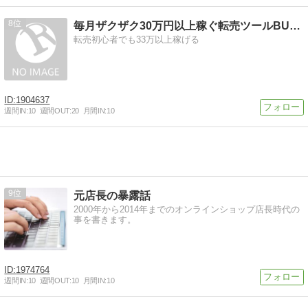
8
毎月ザクザク30万円以上稼ぐ転売ツールBUYMASTER！…
転売初心者でも33万以上稼げる
1904637
週間IN:
10
週間OUT:
20
月間IN:
10
9
元店長の暴露話
2000年から2014年までのオンラインショップ店長時代の
事を書きます。
1974764
週間IN:
10
週間OUT:
10
月間IN:
10