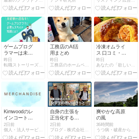
最新のクラウドファンディングを徹底攻略~CF NEWS
デジマ研究所
リスティング広告のアレコレ
もっと自由
URL・タイト
ップデート情
に。毎日の外
ル・メモを整
報
出をアップデ
理
ートする注目
プロジェクト
3選
ゲームプログ
工務店のAI活
冷凍オムライ
ラマーは未経
用まとめ
ス 口コミ・評
験でもなれ
判｜夕食が作
昨日
昨日
昨日
転職ストーリーズ｜エンジニア特化のIT/Web系情報メディア
工務店のホームページ集客の実践ブログ：年3棟受注するノウハウ
あなたの「欲しい」が見つかる！
る？必要なス
れない日に助
キル・ポート
かる時短ごは
フォリオ・面
ん、量など気
接の攻略法を
になる点も正
解説
直レビュー
Kimwoodのレ
自身の主張を
爽やかな高原
インコートが
正当化するた
の風
安心して使う
めに他者に
2日前
2日前
35時間前
個人・法人サービスについての紹介
ブログ - 株式会社SBSマーケティング
うつ病・破産から立ち直る男
ことができる
「代弁」させ
理由について
る！？『イタ