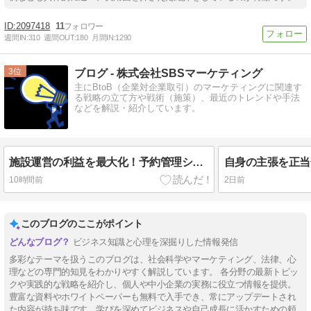
2097418
11
週間IN:
310
週間OUT:
180
月間IN:
1290
3
ブログ - 株式会社SBSマーケティング
主にBtoB（企業対企業取引）のマーケティングに関連す
る戦略の立て方や戦術（施策）、最近のトレンドや手法
などを解説・紹介しています。
施設運営の利益を最大化！予約管理システム『Spekan』
10時間前
2日前
このブログのここがポイント
ビジネス知識と心理を深掘りした情報発信
多彩なテーマを扱うこのブログは、社会科学やマーケティング、法律、心
理などの専門的知見をわかりやすく解説しています。 各分野の最新トピッ
クや実践的な戦略を紹介し、個人や中小企業の実務に役立つ情報を提供。
豊富な資料やホワイトペーパーも無料で入手でき、常にアップデートされ
た内容が持ち味です。学びを深めてビジネスや自己成長に活かすための頼