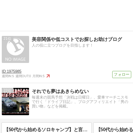
21
美容関係や低コストでお探しお助けブログ
人の役に立つブログを目指します！
1975985
週間IN:
5
週間OUT:
0
月間IN:
5
22
それでも夢はあきらめない
毎週末の競馬予想「決戦は日曜日」、愛車マーチニスモ
で行く「ドライブ日記」、ブログアフィリエイト「男の
買い物」などを掲載。
【50代から始めるソロキャンプ】と言う歌を作ってみた❣