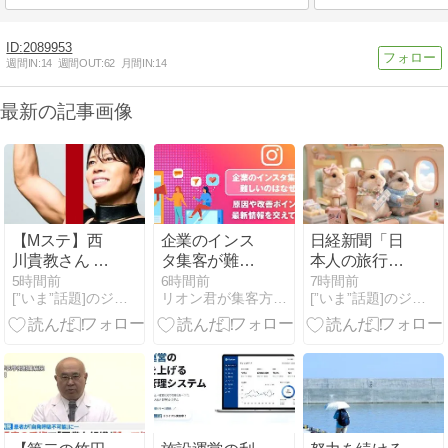
2089953
週間IN:
14
週間OUT:
62
月間IN:
14
最新の記事画像
【Mステ】西
企業のインス
日経新聞「日
川貴教さん 魅
タ集客が難し
本人の旅行離
惑のマーメイ
いのはなぜ？
れが深刻！観
5時間前
6時間前
7時間前
[”いま”話題]のジャンル速報スペシャルまとめ
リオン君が集客方法を発信！ホワイトペーパー
[”いま”話題]のジャンル速報スペシャルまとめ
ドすぎるｗｗ
原因や改善ポ
光ってこんな
ｗｗｗｗｗｗ
イントを最新
に社会的価値
情報を交えて
があるのに、
解説
なんでお前ら
は旅行いかな
いの？」