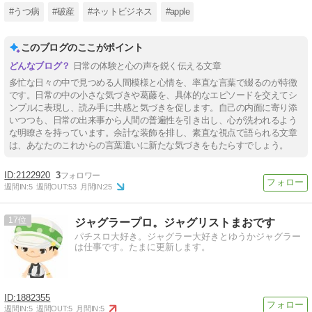
#うつ病
#破産
#ネットビジネス
#apple
このブログのここがポイント
日常の体験と心の声を鋭く伝える文章
多忙な日々の中で見つめる人間模様と心情を、率直な言葉で綴るのが特徴
です。日常の中の小さな気づきや葛藤を、具体的なエピソードを交えてシ
ンプルに表現し、読み手に共感と気づきを促します。自己の内面に寄り添
いつつも、日常の出来事から人間の普遍性を引き出し、心が洗われるよう
な明瞭さを持っています。余計な装飾を排し、素直な視点で語られる文章
は、あなたのこれからの言葉遣いに新たな気づきをもたらすでしょう。
2122920
3
週間IN:
5
週間OUT:
53
月間IN:
25
17
ジャグラープロ。ジャグリストまおです
パチスロ大好き。ジャグラー大好きとゆうかジャグラー
は仕事です。たまに更新します。
1882355
週間IN:
5
週間OUT:
5
月間IN:
5