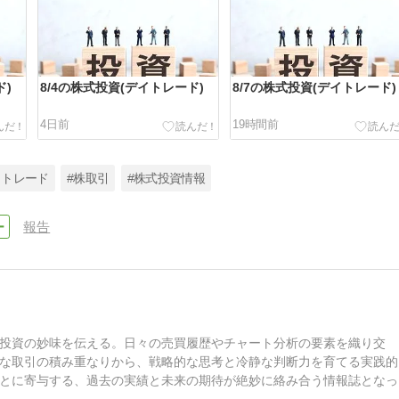
ド)
8/4の株式投資(デイトレード)
8/7の株式投資(デイトレード)
4日前
19時間前
イトレード
#株取引
#株式投資情報
報告
投資の妙味を伝える。日々の売買履歴やチャート分析の要素を織り交
な取引の積み重なりから、戦略的な思考と冷静な判断力を育てる実践的
とに寄与する、過去の実績と未来の期待が絶妙に絡み合う情報誌となっ