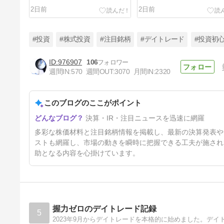
2日前
2日前
#投資
#株式投資
#注目銘柄
#デイトレード
#投資初
976907
106
週間IN:
570
週間OUT:
3070
月間IN:
2320
8/6 明日のデイトレ注目株｜お
すすめ10銘柄を紹介
このブログのここがポイント
3日前
決算・IR・注目ニュースを迅速に網羅
多彩な株価材料と注目銘柄情報を掲載し、最新の決算発表や
ストも網羅し、市場の動きを瞬時に把握できる工夫が施され
助となる内容を心掛けています。
握力ゼロのデイトレード記録
5