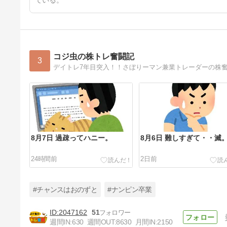
ている。
コジ虫の株トレ奮闘記
3
8月7日 過疎ってハニー。
8月6日 難しすぎて・・滅
24時間前
2日前
#チャンスはおのずと
#ナンピン卒業
2047162
51
週間IN:
630
週間OUT:
8630
月間IN:
2150