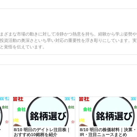
まざまな市場の動きに対して冷静かつ熱意を持ち、経験から学ぶ姿勢や
投資活動の奥深さといち早い対応の重要性を浮き彫りにしています。実
と覚悟を伝えています。
・
8/10 明日のデイトレ注目株｜
8/10 明日の株価材料｜決算・
おすすめ10銘柄を紹介
IR・注目ニュースまとめ