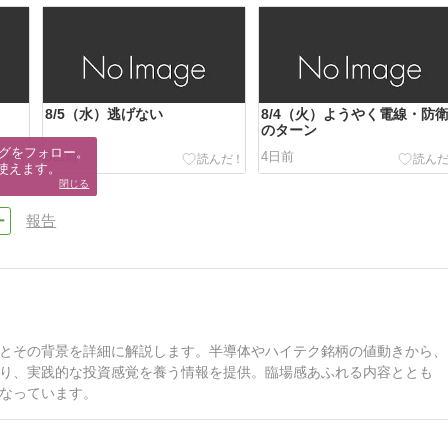
8/5（水）逃げない
8/4（火）ようやく電線・防
のターン
グをフォロー。

3日前
4日前
使えます。
閉じる
報告
とその背景を詳細に解説します。半導体やハイテク銘柄の値動きから、
り、実践的な投資感覚を養う情報を提供。臨場感あふれる内容ととも
なっています。