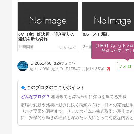
8/7（金）好決算→叩き売りの
8/6（木）騙し
連鎖を断ち切れ
【TIPS】気になるブロ
19時間前
2日前
登録は不要！すぐ
2061460
124
週間IN:
990
週間OUT:
17540
月間IN:
3530
このブログのここがポイント
8/3（月）押しながら戻りを試
相場動向と銘柄分析に焦点を当てる投稿
す
5日前
市場の変動や銘柄の動きに鋭く視線を向け、日々の売買結果
リスク要因の洞察まで、リアルタイムの株式取引の裏側に迫
に、投機的な動きの理解を深めたい人にとって有益な内容と