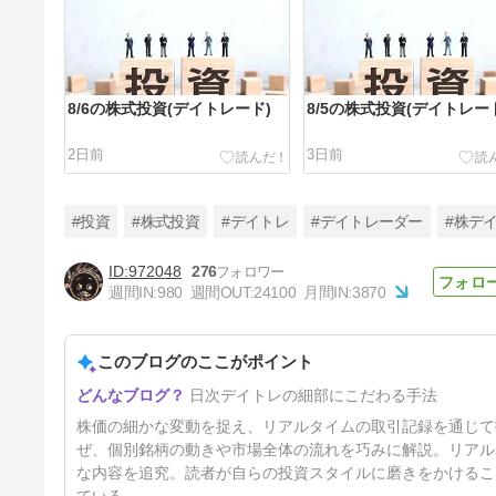
8/6の株式投資(デイトレード)
8/5の株式投資(デイトレー
2日前
3日前
#投資
#株式投資
#デイトレ
#デイトレーダー
#株デ
972048
276
週間IN:
980
週間OUT:
24100
月間IN:
3870
8/3の株式投資(デイトレード)
このブログのここがポイント
5日前
日次デイトレの細部にこだわる手法
株価の細かな変動を捉え、リアルタイムの取引記録を通じて
ぜ、個別銘柄の動きや市場全体の流れを巧みに解説。リアル
な内容を追究。読者が自らの投資スタイルに磨きをかけるこ