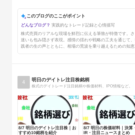
8月3日 俺はオワコン。
このブログのここがポイント
5日前
実践的なトレード記録と心情描写
株式売買のリアルな現場を鮮烈に伝える筆致が特徴です。さ
迷いも包み隠さず表現。感情の揺れや戦略の工夫を通じて、
践者の生の声とともに、相場の荒波を乗り越えるための知恵
明日のデイトレ注目株銘柄
4
株式のデイトレード注目銘柄や株価材料、IPO情報など。
8/7 明日のデイトレ注目株｜お
8/7 明日の株価材料｜決算
すすめ10銘柄を紹介
IR・注目ニュースまとめ