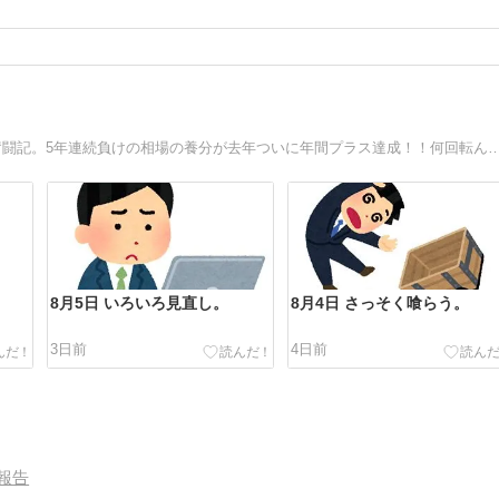
デイトレ7年目突入！！さぼりーマン兼業トレーダーの株奮闘記。5年連続負けの相場の養分が去年ついに年間プラス達成！！何回転んでも立ち上がれ！今年は倍倍ファイトだ！！今年2
。
8月5日 いろいろ見直し。
8月4日 さっそく喰らう。
3日前
4日前
報告