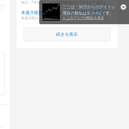
明日（7月15日）の日経平均株価はどうなるか？あなたの御意見を聞かせて下さい。勿論希望や勘でもかまいません。見るだけもＯＫ！
ここぱ 30万からのデイトレ
来週月曜日（7月13日）の日経平均株価予想
現在の順位は
第184位
です。
≫
このブログの順位を表示
来週月曜日（7月13日）の日経平均株価はどうなるか？あなたの御意見を聞かせて下さい。勿論希望や勘でもかまいません。見るだけもＯＫ！
続きを表示
デイトレードを本格的に始めました。デイトレードの日々の記録を付けていこうとブログをやっております。ポリシーは「相場に生き残り続ける」です。