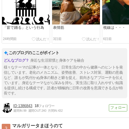
「皆で踊る」という行為
表情筋
視線は・・・
24時間前
3日前
6日前
このブログのここがポイント
身近な生活習慣と身体ケアを融合
様々なテーマの記事が一体となり、日常生活の中から健康へのヒントを発
信しています。老化のメカニズム、姿勢改善、ストレス対策、運動の意義
など、誰もが気付かぬ身体の動きと癖を捉え、前向きなアプローチを伝え
ています。身近なテーマながら深みを持ち、実生活に取り入れやすい知識
を提供し続ける構成です。読者が積極的に日常の改善を意識できる点が特
長です。
1386843
18
週間IN:
99
週間OUT:
240
月間IN:
432
マルガリータまほうのて
3