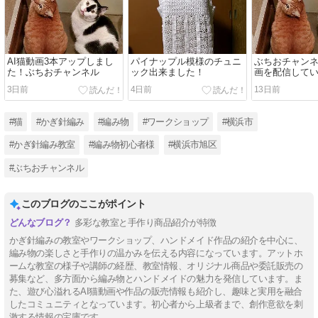
AI猫動画3本アップしまし
パイナップル模様のチュニ
ぶちおチャンネ
た！ぶちおチャンネル
ック出来ました！
画を配信して
3日前
4日前
13日前
#猫
#かぎ針編み
#編み物
#ワークショップ
#横浜市
#かぎ針編み教室
#編み物初心者様
#横浜市旭区
#ぶちおチャンネル
このブログのここがポイント
多彩な教室と手作り商品紹介が特徴
かぎ針編みの教室やワークショップ、ハンドメイド作品の紹介を中心に、
編み物の楽しさと手作りの温かみを伝える内容になっています。アットホ
ームな教室の様子や講師の経歴、教室情報、オリジナル商品や委託販売の
募集など、多方面から編み物とハンドメイドの魅力を発信しています。ま
た、遊び心溢れるAI猫動画や作品の販売情報も紹介し、趣味と実用を融合
したコミュニティとなっています。初心者から上級者まで、創作意欲を刺
激する情報の宝庫です。