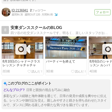
2136941
2
週間IN:
35
週間OUT:
135
月間IN:
85
安東ダンススクールのBLOG
8
四ツ谷の社交ダンススクールです。明るく、楽しいスタッフがお待ちしています。
8月10日のシャドークラス
パーティーを終えて
8月6日のシャ
レッスン チャチャチャ
ッスン ルンバ
2日前
3日前
4日前
このブログのここがポイント
日常と競技の視点を巧みに融合
多彩なダンス経験と海外体験を通じて、日常の発見や成長を爽やかに伝え
る。レッスンや旅行記を交え、親しみやすさと鋭さを持ち合わせたスタイ
ルで、ダンスに関わる楽しさや新たな気づきを届けています。