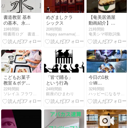
書道教室 基本
めざましクラ
【奄美居酒屋
の基本。永字
シックス
動画紹介】創
八法をもう一
作居酒屋神楽
19時間前
20時間前
21時間前
晴書雨ログ 書道教室＠世田谷区＆日々思うこと
happy aamama(ハッピーエーエーママ)／不器用さ…
奄美シマ唄歌詞集
度
#奄美大島#奄
美グルメ
#amamioshima
こどもお菓子
「皆で踊る」
今日の1枚
教室＆ボディ
という行為
☆Ⅷ
ーメンテ体操
Balance「バ
22時間前
24時間前
32時間前
ソレイユ フラワー＆カルチャー
銀座のひまわり
ハッピーになるサロン「マリンハート」マリンのブログ
教室＆フラワ
ランス」byボ
ー＆英語落語
イジャータロ
道場★
ット