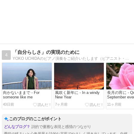
「自分らしさ」の実現のために
4
YOKO UCHIDAのピアノ演奏をご紹介いたします（ピアニスト・建築家 ドイツで11年研鑽を積む 調律、ヴァイオリン演奏、ファッションデザイン、ガーデンデザイン、料理、ヘアカット、文筆/法律活動その他何でもやってしまうマルチタイプ）
向かないままで - For
風吹く新年に - In a windy
長月の宵に - Qu
someone like me
New Year
September eve
43日前
7ヶ月前
11ヶ月前
このブログのここがポイント
詩的で優雅な表現と感情のつながり
季節の移ろいと心象風景を詩的な言葉でやさしく描き出しています。自然