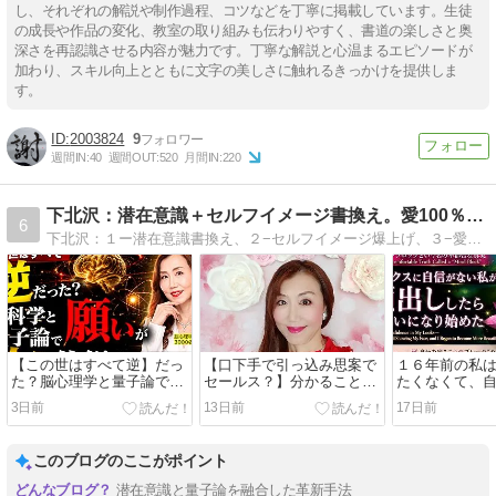
し、それぞれの解説や制作過程、コツなどを丁寧に掲載しています。生徒
の成長や作品の変化、教室の取り組みも伝わりやすく、書道の楽しさと奥
深さを再認識させる内容が魅力です。丁寧な解説と心温まるエピソードが
加わり、スキル向上とともに文字の美しさに触れるきっかけを提供しま
す。
2003824
9
週間IN:
40
週間OUT:
520
月間IN:
220
下北沢：潜在意識＋セルフイメージ書換え。愛100％で願望実現
6
下北沢：１ー潜在意識書換え、２−セルフイメージ爆上げ、３−愛100%の言葉と声のエネルギーを自分に相手に世界に広げる。自分を信じる最強マインドを手にし願望実現も仕事も幸せも収入も思いのまま！本気のあなたを全力サポート。下北沢駅徒歩１分。
【この世はすべて逆】だっ
【口下手で引っ込み思案で
１６年前の私
た？脳心理学と量子論で
セールス？】分かることと
たくなくて、
「願いが叶う仕組み」をガ
自分のマインドブロックを
ィール写真に
3日前
13日前
17日前
チ解説
解決できる事は違う
使っていまし
このブログのここがポイント
潜在意識と量子論を融合した革新手法