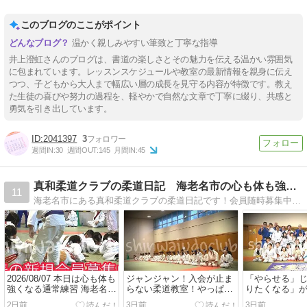
このブログのここがポイント
温かく親しみやすい筆致と丁寧な指導
井上澄虹さんのブログは、書道の楽しさとその魅力を伝える温かい雰囲気
に包まれています。レッスンスケジュールや教室の最新情報を親身に伝え
つつ、子どもから大人まで幅広い層の成長を見守る内容が特徴です。教え
た生徒の喜びや努力の過程を、軽やかで自然な文章で丁寧に綴り、共感と
勇気を引き出しています。
2041397
3
週間IN:
30
週間OUT:
145
月間IN:
45
真和柔道クラブの柔道日記 海老名市の心も体も強くなる柔道教室
11
海老名市にある真和柔道クラブの柔道日記です！会員随時募集中！まずは見学に来て下さい！
2026/08/07 本日は心も体も
ジャンジャン！入会が止ま
「やらせる」
強くなる通常練習 海老名市
らない柔道教室！やっぱり
りたくなる」
柔道日記 真和柔道クラブ
選ぶなら「真和柔道クラ
柔道教室を選
2日前
3日前
3日前