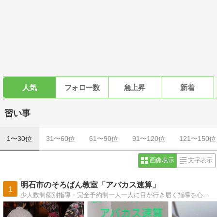
人気
フォロー数
急上昇
新着
習い事
1〜30位
31〜60位
61〜90位
91〜120位
121〜150位
画像表示
文字表示
明石市のそろばん教室「アバカス速算」
1
少人数制個別指導・完全予約制一人一人に目が行き届く指導を心がけています。読み方は「あばかすそくさん」です。英語でそろばんのことを「アバカス」と言います。子供は…