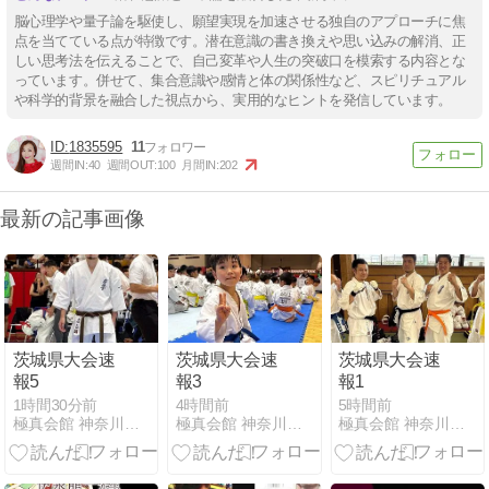
脳心理学や量子論を駆使し、願望実現を加速させる独自のアプローチに焦
点を当てている点が特徴です。潜在意識の書き換えや思い込みの解消、正
しい思考法を伝えることで、自己変革や人生の突破口を模索する内容とな
っています。併せて、集合意識や感情と体の関係性など、スピリチュアル
や科学的背景を融合した視点から、実用的なヒントを発信しています。
1835595
11
週間IN:
40
週間OUT:
100
月間IN:
202
最新の記事画像
茨城県大会速
茨城県大会速
茨城県大会速
報5
報3
報1
1時間30分前
4時間前
5時間前
極真会館 神奈川大和支部 公式 ブログ
極真会館 神奈川大和支部 公式 ブログ
極真会館 神奈川大和支部 公式 ブログ