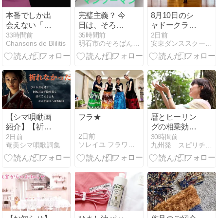
本番でしか出
完璧主義？ 今
8月10日のシ
会えない「新
日は、そろば
ャドークラス
しい自分」に
んの日。
レッスン チャ
33時間前
35時間前
2日前
Chansons de Blilitis
明石市のそろばん教室「アバカス速算」
安東ダンススクールのBLOG
会いに行こう
チャチャ
【シマ唄動画
フラ★
暦とヒーリン
紹介】【祈れ
グの相乗効果
なかった夜】
｜過去の気づ
2日前
2日前
30時間前
ソレイユ フラワー＆カルチャー
奄美シマ唄歌詞集
九州発 スピリチュアルヒーラー 松 純子
BLUES_Creator
きが「一本の
奄美大島/沖縄/
線」に繋がる
島唄/オールデ
とき
ィーズ/ブルー
ス