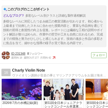
このブログのここがポイント
多彩なレベル別クラスと詳細な製作過程解説
多様なレベルに対応したつまみ細工の教室活動が伝わります。初心者から
上級者まで比例したスキルに合わせた授業内容と、豊富な作品例を通じて
技術の習得と創造性の向上を促進。レポートには繊細な工程の説明やポイ
ント解説が散りばめられ、作業中の苦労や工夫も自然に伝わるため、完成
までの情熱と努力がひしひしと感じられます。技術の進歩と作品の多彩さ
に焦点を当て、細やかな指導の様子が見て取れる内容です。
231348
8
週間IN:
18
週間OUT:
177
月間IN:
42
Charly Violin Note
16
ヴァイオリン講師が音楽の事とマリンアクアリウムをお届け海水魚は生徒さんへも大人気
2026年7月の水槽記録(新)
第51回全日本ジュニアクラ
第50回全日本
シックコンクール本選東京
シックコンクー