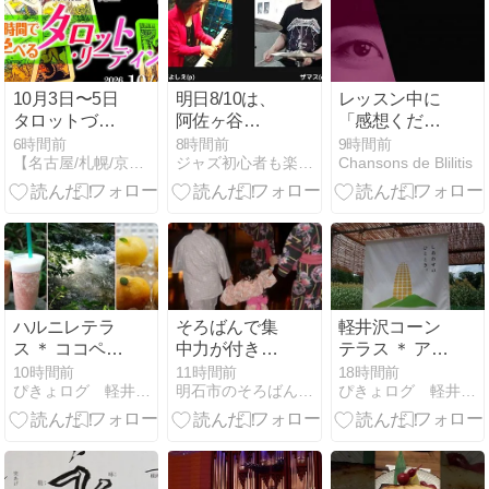
10月3日〜5日
明日8/10は、
レッスン中に
タロットづく
阿佐ヶ谷
「感想くださ
しの3days！
「天」セッシ
い！」と聞く
6時間前
8時間前
9時間前
【名古屋/札幌/京都ほか】占いゼミ・テレーマ
ジャズ初心者も楽しめるJAZZブログ
Chansons de Blilitis
伊泉龍一先生
ョン
理由｜トリル
の【札幌】講
指導から学ん
座
だ言語化の大
切さ
ハルニレテラ
そろばんで集
軽井沢コーン
ス ＊ ココペリ
中力が付きま
テラス ＊ アグ
&和泉屋・桃
す。
リファームさ
10時間前
11時間前
18時間前
ぴきょログ 軽井沢でぐーたら生活
明石市のそろばん教室「アバカス速算」
ぴきょログ 軽井沢でぐーたら生活
のおやつ♪
んのトウモロ
コシ直売所が
NEW OPEN
！