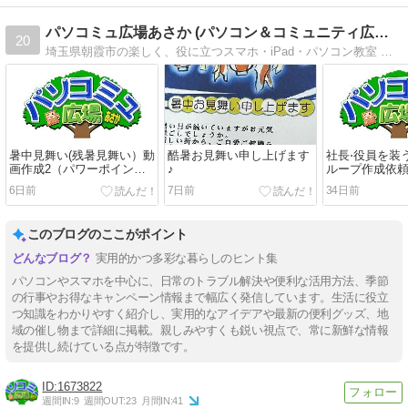
パソコミュ広場あさか (パソコン＆コミュニティ広…
20
埼玉県朝霞市の楽しく、役に立つスマホ・iPad・パソコン教室 お問合せTel048-461-8898
暑中見舞い(残暑見舞い）動
酷暑お見舞い申し上げます
社長⋅役員を装う
画作成2（パワーポイン
♪
ループ作成依
ト）
よる詐欺に注意!
6日前
7日前
34日前
このブログのここがポイント
実用的かつ多彩な暮らしのヒント集
パソコンやスマホを中心に、日常のトラブル解決や便利な活用方法、季節
の行事やお得なキャンペーン情報まで幅広く発信しています。生活に役立
つ知識をわかりやすく紹介し、実用的なアイデアや最新の便利グッズ、地
域の催し物まで詳細に掲載。親しみやすくも鋭い視点で、常に新鮮な情報
を提供し続けている点が特徴です。
1673822
週間IN:
9
週間OUT:
23
月間IN:
41