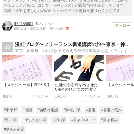
を伝えるとともに、コンサートやレッスンの最新情報も紹介しています。
気軽に音楽を楽しむためのヒントやイベント情報が盛りだくさんです。
1155601
6
週間IN:
30
週間OUT:
50
月間IN:
126
澄虹ブログ〜フリーランス書道講師の旅〜東京・神奈川・富山
10
東京、神奈川、富山で親子で通える澄虹書道教室を開いています。気づきや発見、変わっていく姿、コツを掴むブログです。筆ペン・ペン字レッスンや、夏休み課題講座、書き初め講座も行っています。
【スケジュール】2026.8月
生徒のやる気を出させた
【スケジュール】
い‼️そのひとつの方法♡
8日前
16日前
39日前
#東京都
#感謝
#自己肯定感
#神奈川県
#書道
#書道の悩み
#習い事
#子供の習い事
#富山県
#書き方のコツ
#書き初め
#夏休み宿題