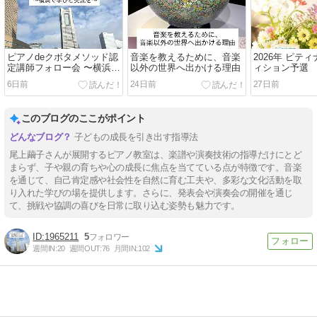
ピアノdeクボタメソッド認
音楽を教えるために、音楽
2026年 ピテ
定講師フォロー会 〜横浜で
以外の世界へ出かける理由
ィション予選
学びと交流を〜
6日前
24日前
27日前
このブログのここがポイント
子どもの成長を引き出す指導法
尾上繭子さんが展開するピアノ教室は、楽譜や演奏技術の指導だけにとど
まらず、子や親の育ちや心の成長に焦点を当てている点が特徴です。音楽
を通じて、自己肯定感や社会性を自然に育む工夫や、多彩な文化活動を取
り入れた学びの場を提供します。さらに、発表会や演奏会の開催を通じ
て、挑戦や協調の喜びを日常に取り込む姿勢も魅力です。
1965211
5
週間IN:
20
週間OUT:
76
月間IN:
102