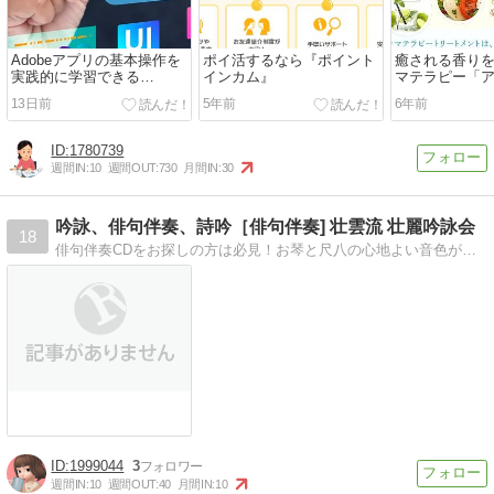
Adobeアプリの基本操作を
ポイ活するなら『ポイント
癒される香り
実践的に学習できる
インカム』
マテラピー「
「Adobeベーシック講座＋
ー検定1・2級
13日前
5年前
6年前
Adobe Creative Cloud
Pro」
1780739
週間IN:
10
週間OUT:
730
月間IN:
30
吟詠、俳句伴奏、詩吟［俳句伴奏] 壮雲流 壮麗吟詠会
18
俳句伴奏CDをお探しの方は必見！お琴と尺八の心地よい音色が貴方の俳句朗詠を引き立てます。是非、発表会などにお使い下さい。試聴もできます。
1999044
3
週間IN:
10
週間OUT:
40
月間IN:
10