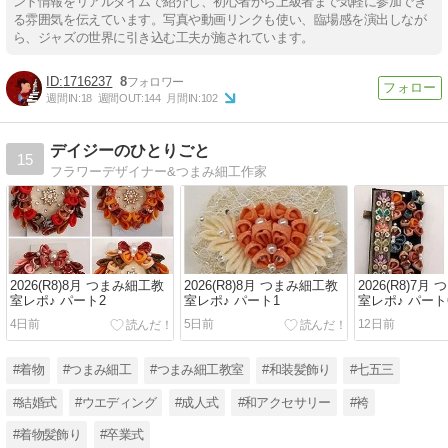
ント情報をリアルタイムで紹介し、初心者から上級者まで気軽に参加でき
る雰囲気を伝えています。写真や動画リンクも使い、臨場感を演出しなが
ら、ジャズの世界に引き込む工夫が施されています。
1716237
8
週間IN:
18
週間OUT:
144
月間IN:
102
デイジーのひとりごと
15
フラワーデザイナー&つまみ細工作家
2026(R8)8月 つまみ細工教
2026(R8)8月 つまみ細工教
2026(R8)7
室レポ♪ パート2
室レポ♪ パート1
室レポ♪ パート
4日前
5日前
12日前
#着物
#つまみ細工
#つまみ細工教室
#和装髪飾り
#七五三
#結婚式
#ウエディング
#成人式
#和アクセサリー
#袴
#着物髪飾り
#卒業式