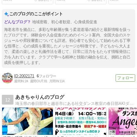
ブ」
り「真和柔道
このブログのここがポイント
地域密着、初心者歓迎、心身成長促進
海老名市を拠点に、多彩な年齢層が集う柔道道場の紹介と最新情報を扱っ
たブログです。体験会や入会促進のためのイベント案内、全国大会のスケ
ジュールや昇段審査についても詳述。初心者でも安心して始められる丁寧
な指導と、心の成長を重視したメッセージが特徴です。子どもから大人ま
で、柔道の楽しさと礼儀作法を通じて、日常に活力をもたらす情報発信に
力を入れています。クラブで学べる精神と技能の融合を伝え、挑戦と自己
成長を後押しします。
2002171
6
週間IN:
24
週間OUT:
81
月間IN:
114
あきちゃりんのブログ
12
埼玉県の春日部市と越谷市にある社交ダンス教室の春日部AKIダンスアカデミーのブログです。パーティーのお知らせや試合結果などはこちらをチェック!!