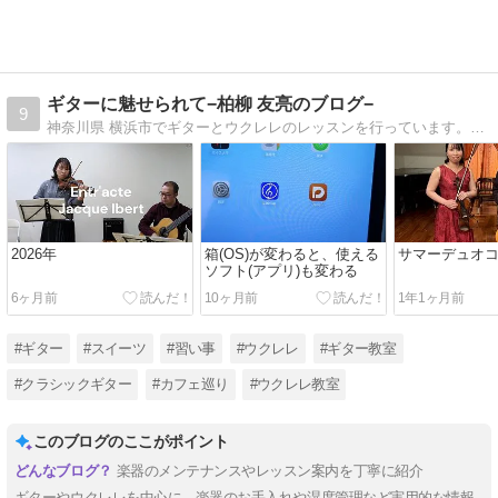
ギターに魅せられて−柏柳 友亮のブログ−
9
神奈川県 横浜市でギターとウクレレのレッスンを行っています。日々の生活、レッスンや練習で気になったこと、気づいたことなど、色々と書いています。
2026年
箱(OS)が変わると、使える
サマーデュオ
ソフト(アプリ)も変わる
6ヶ月前
10ヶ月前
1年1ヶ月前
#ギター
#スイーツ
#習い事
#ウクレレ
#ギター教室
#クラシックギター
#カフェ巡り
#ウクレレ教室
このブログのここがポイント
楽器のメンテナンスやレッスン案内を丁寧に紹介
ギターやウクレレを中心に、楽器のお手入れや湿度管理など実用的な情報