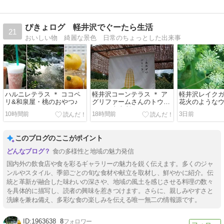
ぴきょログ 軽井沢でぐーたら生活
21
おいしい物 綺麗な景色 日常のちょっとした出来事
ハルニレテラス ＊ ココペ
軽井沢コーンテラス ＊ ア
軽井沢レイクガ
リ&和泉屋・桃のおやつ♪
グリファームさんのトウモ
花火のような
ロコシ直売所がNEW
♪
10時間前
18時間前
3日前
OPEN ！
このブログのここがポイント
食の多様性と地域の魅力発信
国内外の飲食店や食を彩るギャラリーの魅力を鋭く伝えます。多くのジャ
ンルやスタイル、季節ごとの旬な食材や献立を取材し、鮮やかに紹介。伝
統と革新が融合した味わいの深さや、地域の風土を感じさせる料理の数々
を具体的に描写し、読者の興味を惹きつけます。さらに、親しみやすさと
洗練を兼ね備え、多彩な食の楽しみを伝える唯一無二の情報源です。
1963638
8