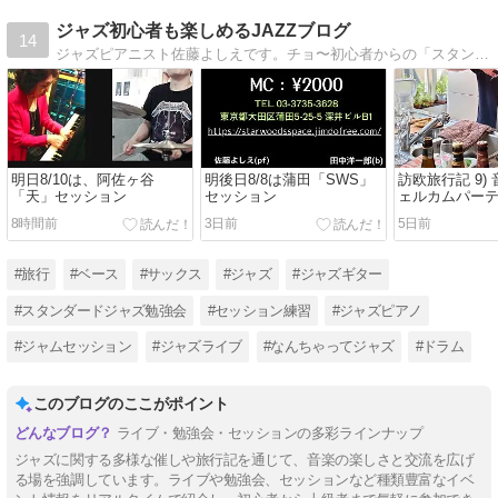
ジャズ初心者も楽しめるJAZZブログ
14
ジャズピアニスト佐藤よしえです。チョ〜初心者からの「スタンダードジャズ勉強会」メンバー募集ちう！
明日8/10は、阿佐ヶ谷
明後日8/8は蒲田「SWS」
訪欧旅行記 9)
「天」セッション
セッション
ェルカムパー
8時間前
3日前
5日前
#旅行
#ベース
#サックス
#ジャズ
#ジャズギター
#スタンダードジャズ勉強会
#セッション練習
#ジャズピアノ
#ジャムセッション
#ジャズライブ
#なんちゃってジャズ
#ドラム
このブログのここがポイント
ライブ・勉強会・セッションの多彩ラインナップ
ジャズに関する多様な催しや旅行記を通じて、音楽の楽しさと交流を広げ
る場を強調しています。ライブや勉強会、セッションなど種類豊富なイベ