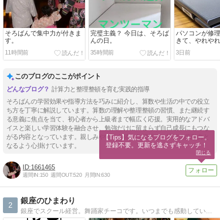
そろばんで集中力が付きま
完璧主義？ 今日は、そろば
パソコンが修
す。
んの日。
きて、やれや
11時間前
35時間前
3日前
このブログのここがポイント
計算力と整理整頓を育む実践的指導
そろばんの学習効果や指導方法を巧みに紹介し、算数や生活の中での役立
ち方を丁寧に解説しています。算数の理解や整理整頓の習慣、また継続す
る意義に焦点を当て、初心者から上級者まで幅広く応援。実用的なアドバ
イスと楽しい学習体験を融合させ、勉強だけに留まらず自己成長にもつな
がる内容となっています。親しみやすくも確かな情報で、学びの原動力と
【Tips】気になるブログをフォロー。

登録不要。更新を逃さずキャッチ！
なるよう心掛けています。
閉じる
1661465
週間IN:
150
週間OUT:
520
月間IN:
630
銀座のひまわり
2
銀座でスクール経営。舞踊家チーコです。いつまでも感動している大人でありたい!!!