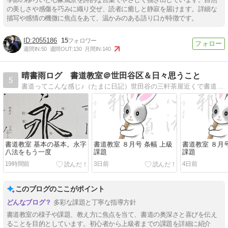
の美しさや感傷を巧みに織り交ぜ、読者に癒しと静寂を届けます。詳細な
描写や感情の機微に焦点をあて、温かみのある語り口が特徴です。
2055186
15
週間IN:
50
週間OUT:
130
月間IN:
140
晴書雨ログ 書道教室＠世田谷区＆日々思うこと
5
書道ってこんな感じ♪（たまに日記）世田谷の三軒茶屋近くで書道教室やってます^^ 日本書学館認定 真支部
書道教室 基本の基本。永字
書道教室 ８月号 条幅 上級
書道教室 ８月号
八法をもう一度
課題
課題
19時間前
3日前
4日前
このブログのここがポイント
多彩な課題と丁寧な指導方針
書道教室の様子や課題、教え方に焦点を当て、書道の奥深さと喜びを伝え
ることを目的としています。初心者から上級者までの課題を詳細に紹介