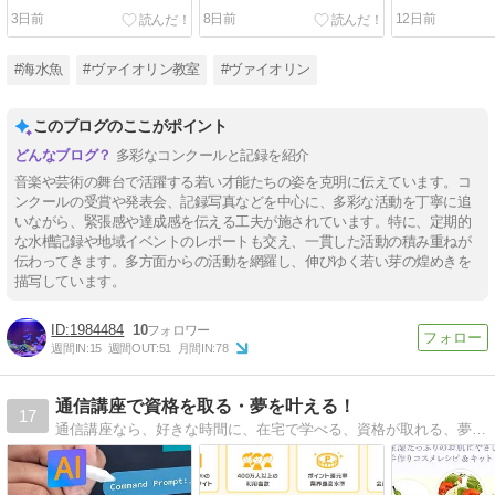
１
奏会
3日前
8日前
12日前
#海水魚
#ヴァイオリン教室
#ヴァイオリン
このブログのここがポイント
多彩なコンクールと記録を紹介
音楽や芸術の舞台で活躍する若い才能たちの姿を克明に伝えています。コ
ンクールの受賞や発表会、記録写真などを中心に、多彩な活動を丁寧に追
いながら、緊張感や達成感を伝える工夫が施されています。特に、定期的
な水槽記録や地域イベントのレポートも交え、一貫した活動の積み重ねが
伝わってきます。多方面からの活動を網羅し、伸びゆく若い芽の煌めきを
描写しています。
1984484
10
週間IN:
15
週間OUT:
51
月間IN:
78
通信講座で資格を取る・夢を叶える！
17
通信講座なら、好きな時間に、在宅で学べる、資格が取れる、夢が叶う！