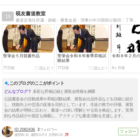
硯友書道教室
19
書道玄海社所属・師範・審査会員・理事の中川雨邨が親切・丁寧に指導します。令和４年２月現在、小中高生と社会人36名が楽しく真剣に書道を学んでいます。教室の所在地は、茨城県牛久市です。JR常磐線ひたち野うしく駅西口から徒歩８分です。
聖筆会５月競書作品
聖筆会令和８年春季昇格試
令和８年２月
験結果
77日前
77日前
6ヶ月前
このブログのここがポイント
多彩な昇格記録と展覧会情報を網羅
公認書道会の活動成果や昇格試験結果、展覧会出品作品などを詳細に紹介
し、技能向上や交流の促進を目的としています。生徒の努力や評価、展覧
会の結果が明快に伝わり、書道への深い理解とやる気を喚起します。実用
的な作品紹介や規定も掲載し、アクティブな書道活動を支援します。
2082436
2
週間IN:
10
週間OUT:
0
月間IN:
10