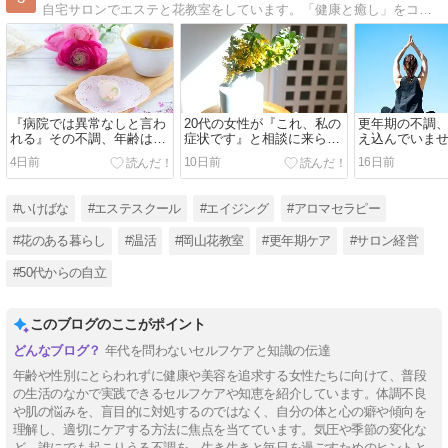
自宅サロンでエステと花教室をしています。「健康と癒し」をコンセプトに心も体も大事にするライフスタイルの提案。
『病院では異常なしと言わ
20代の女性が『これ、私の
更年期の不調
れる』その不調、年齢は関
症状です』と相談に来られ
え込んでいま
係ありません。
た理由
4日前
10日前
16日前
#いけばな
#エステスクール
#エイジング
#アロマセラピー
#花のある暮らし
#温活
#岡山花教室
#更年期ケア
#サロン経営
#50代からの自立
このブログのここがポイント
年代を問わないセルフケアと知識の伝達
年齢や性別にとらわれずに健康や美容を追求する女性たちに向けて、普段
の生活のなかで実践できるセルフケアや知恵を紹介しています。体調不良
や肌の悩みを、盲目的に対処するのではなく、自分の体と心の癖や傾向を
理解し、適切にケアする方法に焦点を当てています。気圧や季節の変化な
ど、誰にでも起こりうる不調を、生き生きと毎日を過ごすためのヒントと