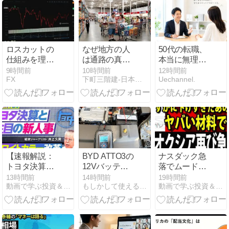
ロスカットの
なぜ地方の人
50代の転職、
仕組みを理解
は通路の真ん
本当に無理な
する：FX取引
中に立つのか
のか検証
9時間前
10時間前
12時間前
FX
下町三階建-日本での生活、自由研究、断片的な思考の記録
Uechannel.
における自動
決済制度
【速報解説：
BYD ATTO3の
ナスダック急
トヨタ決算と
12Vバッテリ
落でムード一
注目の新人
ーをパルス充
変！AI半導体
13時間前
14時間前
19時間前
動画で学ぶ投資＆経済学
もしかして使える情報集め
動画で学ぶ投資＆経済学
事】ハリブリ
電で延命DIY
株再び下落、
ッド好調／円
キオクシア
安はトヨタに
10％安でトレ
とって本当に
ンド転換か
プラスなの
【上岡正明】