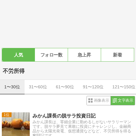
人気
フォロー数
急上昇
新着
不労所得
1〜30位
31〜60位
61〜90位
91〜120位
121〜150位
画像表示
文字表示
1
みかん課長の脱サラ投資日記
みかん課長は、零細企業に勤めるしがないサラリーマン
です。脱サラ夢見て果敢に投資にチャレンジし、金融商
品から太陽光発電、仮想通貨などなど、不労所得を得る
奮闘記です