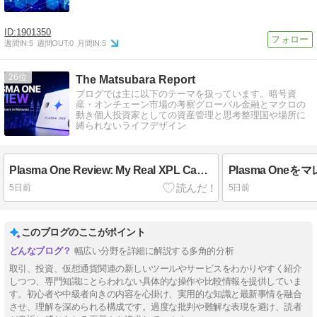
1901350
週間IN:
5
週間OUT:
0
月間IN:
5
26
The Matsubara Report
ブログでは主に以下のテーマを扱っています。暗号資
産・オンチェーン市場の考察グローバル金融とマクロの
動き個人投資家としての資産管理と思考整理国や場所に
縛られないライフデザイン
Plasma One Review: My Real XPL Cashback Results in Malaysia
5日前
5日前
このブログのここがポイント
幅広い分野を詳細に解説する多角的分析
取引、投資、仮想通貨関連の新しいツールやサービスをわかりやすく紹介
しつつ、専門知識にとらわれない具体的な操作や比較情報を提供していま
す。初心者や中級者向きの内容を心掛け、実用的な知識と最新事情を融合
させ、理解を深められる構成です。過度な批判や難解な表現を避け、読者