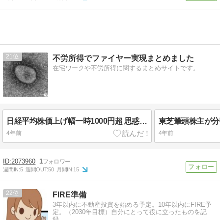
21
不労所得でファイヤー実現まとめました
在宅ワークや不労所得に関するまとめサイトです。
日経平均株価上げ幅一時1000円超 思惑買いの翌日金曜は下げか！？
4年前
4年前
2073960
1
週間IN:
5
週間OUT:
50
月間IN:
15
22
FIRE準備
3年以内に不動産投資を始める予定。10年以内にFIRE予
定。（2030年目標）自分にとって役に立ったものを記
録。