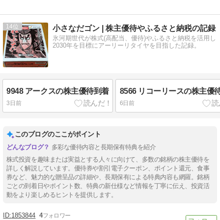
14
小さなだゴン | 株主優待やふるさと納税の記録
氷河期世代が株式(高配当、優待)やふるさと納税を活用し
2030年を目標にアーリーリタイヤを目指した記録。
9948 アークスの株主優待到着
8566 リコーリースの株主優
3日前
6日前
このブログのここがポイント
多彩な優待内容と長期保有特典を紹介
株式投資を趣味または実益とする人々に向けて、多数の銘柄の株主優待を
詳しく解説しています。優待券や割引電子クーポン、ポイント還元、食事
券など、魅力的な贈呈品の詳細や、長期保有による特典内容も網羅。銘柄
ごとの到着日やポイント数、特典の新仕様など情報を丁寧に伝え、投資活
動をより楽しめるヒントを提供します。
1853844
4