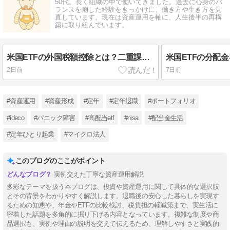
50代。長く組織の中で働いてきました。過去に心身のバ
ランスを崩した経験をきっかけに、働き方や生き方を見
直しています。現在は資産運用を軸に、人生後半の再構
築に取り組んでいます。
米国ETFの外国税額控除とは？二重課税を軽減する方法
2日前
7日前
#資産運用
#資産形成
#定年
#定年退職
#ポートフォリオ
#ideco
#パニック障害
#高配当etf
#nisa
#配当金生活
#定年ひとり起業
#マイクロ法人
このブログのここがポイント
実例交えた丁寧な資産運用解説
多彩なテーマを扱う本ブログは、投資や資産運用に関して具体的な選択肢
とその背景をわかりやすく解説します。退職後の安心した暮らしを実現す
るための知恵や、年金やETFの比較検討、税負担の軽減策まで、実生活に
密着した話題を多角的に掘り下げる内容となっています。複雑な制度や商
品選択も、実例や理由の説明を交えて伝えるため、理解しやすさと実践的