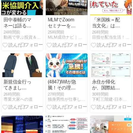
か？／BRアド
ミ改革のミッ
ション／ホン
田中泰輔のマ
MLMでZoom
「米国株＝配
ダは中国で大
ネーは語る：
セミナーを成
当文化」は、
苦戦／ホンダ
【円相場】日
功させる開催
一度崩れてい
24時間前
25時間前
26時間前
２輪が絶好調
動画で学ぶ投資＆経済学
MLM成功ナビ｜正しい始め方と稼ぎ方
目指せ配当生活！配当太郎の米国株ブログ
米協調介入 コ
方法と注意点
た｜配当を払
の理由
コが変わる
う会社が
【PIVOT】
【トウシル・
66.5%→20.8%
楽天証券】
まで減った21
年
新規信金行っ
(4847)IWIが急
永住か帰化
てきまし
騰！その理由
か、国際結婚
た！！
とは
家庭の現実的
26時間前
27時間前
30時間前
専業大家への道
独身男性が仕事しながら行く FIREへの道
下町三階建-日本での生活、自由研究、断片的な思考の記録
な選択