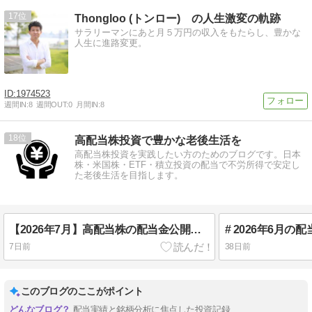
17
Thongloo (トンロー) の人生激変の軌跡
サラリーマンにあと月５万円の収入をもたらし、豊かな
人生に進路変更。
1974523
週間IN:
8
週間OUT:
0
月間IN:
8
18
高配当株投資で豊かな老後生活を
高配当株投資を実践したい方のためのブログです。日本
株・米国株・ETF・積立投資の配当で不労所得で安定し
た老後生活を目指します。
【2026年7月】高配当株の配当金公開｜税引後95,640円・前年比37.6％増
7日前
38日前
このブログのここがポイント
配当実績と銘柄分析に焦点した投資記録