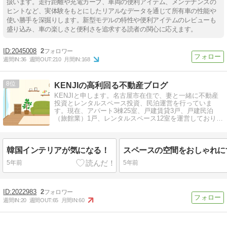
扱います。走行距離や充電カーブ、車両の便利アイテム、メンテナンスの
ヒントなど、実体験をもとにしたリアルなデータを通じて所有車の性能や
使い勝手を深掘りします。新型モデルの特性や便利アイテムのレビューも
盛り込み、車の楽しさと便利さを追求する読者の関心に応えます。
2045008
2
週間IN:
36
週間OUT:
210
月間IN:
168
8
KENJIの高利回る不動産ブログ
KENJIと申します。名古屋市在住で、妻と一緒に不動産
投資とレンタルスペース投資、民泊運営を行っていま
す。現在、アパート3棟25室、戸建賃貸3戸、戸建民泊
（旅館業）1戸、レンタルスペース12室を運営しておりま
す。
韓国インテリアが気になる！
5年前
5年前
2022983
2
週間IN:
20
週間OUT:
65
月間IN:
60