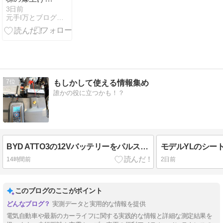
何要因？
3日前
元手I万とブログ収入だけを中低位株に投資して資産10億目指す
7
もしかして使える情報集め
誰かの役に立つかも！？
BYD ATTO3の12Vバッテリーをパルス充電で延命DIY
14時間前
2日前
このブログのここがポイント
実測データと実用的な情報を提供
電気自動車や最新のカーライフに関する実践的な情報と詳細な測定結果を