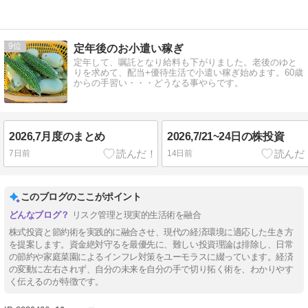
9
定年後のお小遣い稼ぎ
定年して、嘱託となり給料も下がりました。老後のゆと
りを求めて、配当+優待生活で小遣い稼ぎ始めます。60歳
からの手習い・・・どうなる事やらです。
2026,7月度のまとめ
2026,7/21~24日の株投資
7日前
14日前
このブログのここがポイント
リスク管理と現実的生活術を融合
株式投資と節約術を実践的に融合させ、現代の経済環境に適応した生き方
を提案します。資金絶対守るを最優先に、難しい投資理論は排除し、日常
の節約や家庭菜園によるインフレ対策をユーモラスに綴っています。経済
の変動に左右されず、自分の未来を自分の手で切り拓く術を、わかりやす
く伝えるのが特徴です。