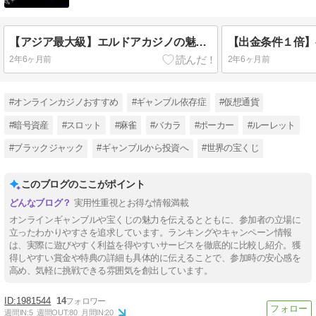
【アジア最大級】エルドアカジノの魅力を徹底解説｜VIPプログラム・キャッシュバック
2年6ヶ月前
2年6ヶ月前
#オンラインカジノおすすめ
#ギャンブル依存症
#仮想通貨
#暗号資産
#スロット
#麻雀
#バカラ
#ポーカー
#ルーレット
#ブラックジャック
#ギャンブルから投資へ
#世界の宝くじ
このブログのここがポイント
実用性重視とお得な情報満載
オンラインギャンブルや宝くじの魅力を伝えるとともに、参加者の立場に
立ったわかりやすさを追求しています。ランキングやキャンペーン情報
は、実際に遊びやすく利益を得やすいサービスを徹底的に比較し紹介。獲
得しやすい賞金や特典の詳細も具体的に伝えることで、参加時の安心感を
高め、気軽に挑戦できる雰囲気を創出しています。
1981544
14
週間IN:
5
週間OUT:
80
月間IN:
20