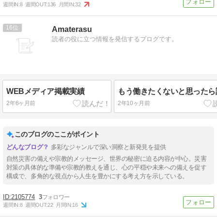
週間IN:
8
週間OUT:
136
月間IN:
32
16
Amaterasu
読者の役に立つ情報を発信するブログです。
WEBメディア掲載実績
もう働きたくないと思ったら
2年6ヶ月前
2年10ヶ月前
このブログのここがポイント
多彩なジャンルで深い洞察と新発見を提供
自然災害の備えや宗教的メッセージ、世界の秘密に迫る内容が中心。災害
対策の具体的な準備や宗教的教えを通じ、心の平穏や未来への備えを促す
構成で、多角的な視点から人生を豊かにする考え方を示している。
2105774
3
週間IN:
8
週間OUT:
22
月間IN:
16