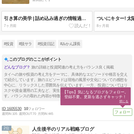
引き算の美学 | 詰め込み過ぎの情報過多から選択と集中への移行
7ヶ月前
8ヶ月前
#投資
#脱サラ
#投資日記
#みかん課長
このブログのここがポイント
旅の詳細と投資関連の考え方をバランス良く掲載
タイへの旅や投資の考え方をテーマに、具体的なエピソードや格言を交え
て紹介しています。旅のエピソードは現地の風景や文化についての感想を
中心に、リラックスした雰囲気を伝えています。一方、投資についてはリ
スクや資金運用の工夫など、実生活に役立つ内容も丁寧に解説していま
【Tips】気になるブログをフォロー。

す。バランスの取れた内容が特徴で、読者が共感しやすい構成です。
登録不要。更新を逃さずキャッチ！
閉じる
1605530
10
週間IN:
105
週間OUT:
70
月間IN:
445
2
人生後半のリアル戦略ブログ