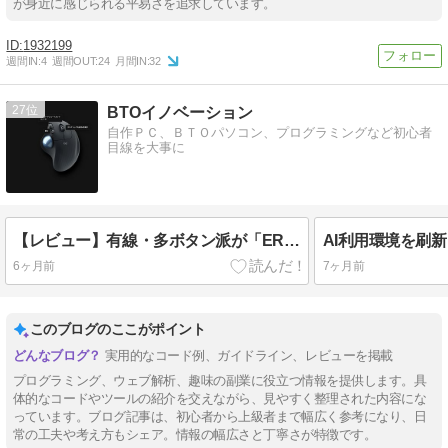
が身近に感じられる平易さを追求しています。
1932199
週間IN:
4
週間OUT:
24
月間IN:
32
27
BTOイノベーション
自作ＰＣ、ＢＴＯパソコン、プログラミングなど初心者
目線を大事に
【レビュー】有線・多ボタン派が「ERGO M575SP」に乗り換えた話。親指操作とボタン不足はどう解決した？
6ヶ月前
7ヶ月前
このブログのここがポイント
実用的なコード例、ガイドライン、レビューを掲載
プログラミング、ウェブ解析、趣味の副業に役立つ情報を提供します。具
体的なコードやツールの紹介を交えながら、見やすく整理された内容にな
っています。ブログ記事は、初心者から上級者まで幅広く参考になり、日
常の工夫や考え方もシェア。情報の幅広さと丁寧さが特徴です。