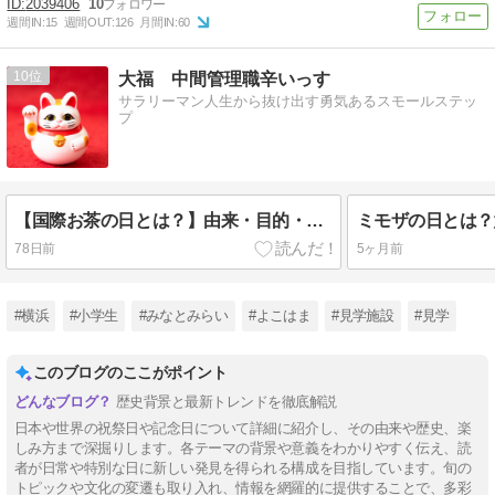
2039406
10
週間IN:
15
週間OUT:
126
月間IN:
60
10
大福 中間管理職辛いっす
サラリーマン人生から抜け出す勇気あるスモールステッ
プ
【国際お茶の日とは？】由来・目的・楽しみ方を徹底解説｜5月21日は世界のお茶文化を楽しむ日
78日前
5ヶ月前
#横浜
#小学生
#みなとみらい
#よこはま
#見学施設
#見学
このブログのここがポイント
歴史背景と最新トレンドを徹底解説
日本や世界の祝祭日や記念日について詳細に紹介し、その由来や歴史、楽
しみ方まで深掘りします。各テーマの背景や意義をわかりやすく伝え、読
者が日常や特別な日に新しい発見を得られる構成を目指しています。旬の
トピックや文化の変遷も取り入れ、情報を網羅的に提供することで、多彩