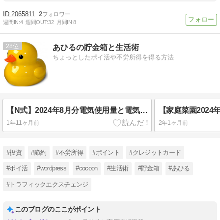
2065811
2
週間IN:
4
週間OUT:
32
月間IN:
8
28
あひるの貯金箱と生活術
ちょっとしたポイ活や不労所得を得る方法
【N式】2024年8月分電気使用量と電気料金、売電料金を公開
1年11ヶ月前
2年1ヶ月前
#投資
#節約
#不労所得
#ポイント
#クレジットカード
#ポイ活
#wordpress
#cocoon
#生活術
#貯金箱
#あひる
#トラフィックエクスチェンジ
このブログのここがポイント