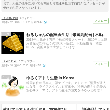
ます。人生の後半においても希望と可能性を見出す前向きなメッセージが
伝わる内容となっています。
2087190
4
週間IN:
12
週間OUT:
102
月間IN:
42
12
ねるちゃんの配当金生活 | 米国高配当 | 不動産投資
2018年に元金６万円で株式投資スタート、2019年には運
用資産が20倍近くの100万円台に。不動産投資、積立
NISA、高配当株で生活しています。
2011196
1
週間IN:
10
週間OUT:
10
月間IN:
55
13
ゆるくアトミ生活 in Korea
韓国在住の日本人、福ナビです。アトミで「消費が収入
になる」ライフスタイルを実践中。将来の備えや老後の
安心をテーマに、アトミ生活の魅力をゆるっと発信！
📦リアルアトミ生活 #16｜2026年7月の購入記録＆ポイント公開
【新商品】アトミ