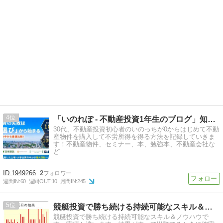
4
「いのれぽ - 不動産投資1年生のブログ」知識0の初心者の…
30代、不動産投資初心者のいのっちが0からはじめて不動
産物件を購入して不労所得を得る方法を記録していきま
す！不動産物件、セミナー、本、勉強本、不動産会社な
ど
1949266
2
週間IN:
60
週間OUT:
10
月間IN:
245
5
競艇投資で勝ち続ける持続可能なスキル＆ノウハウ
競艇投資で勝ち続ける持続可能なスキル＆ノウハウで