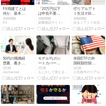
FX両建てとは
「20万円以下
📦リアルアト
何か、基本的
は申告不要」
ミ生活 #16｜
な仕組みと活
の誤解
2026年7月の
32時間前
33時間前
33時間前
FX
副業検証サイト/狂乱副業黙示録 社会の歯車をブチ壊す!
ゆるくアトミ生活 in Korea
用方法を解説
購入記録＆ポ
イント公開
50代の職務経
モデルYLのシ
米国ETFの外
歴書、書き方
ートカバーを
国税額控除と
で結果は大き
アリエクで！
は？二重課税
2日前
2日前
2日前
Uechannel.
もしかして使える情報集め
人生後半のリアル戦略ブログ
く変わる
24,068円と2
を軽減する方
か月の実感
法