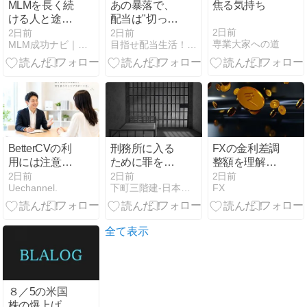
MLMを長く続
あの暴落で、
焦る気持ち
ける人と途中
配当は"切った
で辞める人の
会社"と"守っ
2日前
2日前
2日前
専業大家への道
MLM成功ナビ｜正しい始め方と稼ぎ方
目指せ配当生活！配当太郎の米国株ブログ
決定的な違い
た会社"に分か
とは
れた 減配する
株・しない株
の見分け方
【GE・ボーイ
ングの実例に
学ぶ／2026年
版】
BetterCVの利
刑務所に入る
FXの金利差調
用には注意！
ために罪を犯
整額を理解す
実際に半年間
す日本の高齢
る｜長期保有
2日前
2日前
2日前
Uechannel.
下町三階建-日本での生活、自由研究、断片的な思考の記録
FX
課金された体
者たち
時の仕組みと
験談と安全な
初心者が押さ
代替サービス
えるべき要点
全て表示
８／5の米国
株の爆上げは