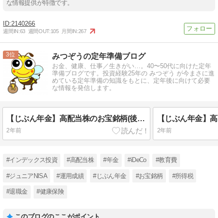
な情報提供が特徴です。
2140266
週間IN:
63
週間OUT:
105
月間IN:
267
3
みつぞうの定年準備ブログ
お金、健康、仕事／生きがい…。40〜50代に向けた定年
準備ブログです。投資経験25年の みつぞう が今まさに進
めている定年準備の知識をもとに、定年後に向けて必要
な情報を発信します。
【じぶん年金】高配当株のお宝銘柄(後半)の運用成績［2024年8月］
2年前
2年前
#インデックス投資
#高配当株
#年金
#iDeCo
#教育費
#ジュニアNISA
#運用成績
#じぶん年金
#お宝銘柄
#所得税
#退職金
#健康保険
このブログのここがポイント