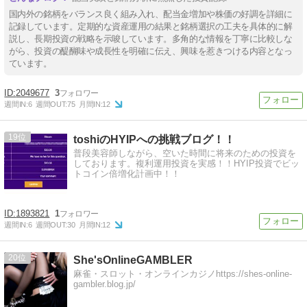
国内外の銘柄をバランス良く組み入れ、配当金増加や株価の好調を詳細に
記録しています。定期的な資産運用の結果と銘柄選択の工夫を具体的に解
説し、長期投資の戦略を示唆しています。多角的な情報を丁寧に比較しな
がら、投資の醍醐味や成長性を明確に伝え、興味を惹きつける内容となっ
ています。
2049677
3
週間IN:
6
週間OUT:
75
月間IN:
12
19
toshiのHYIPへの挑戦ブログ！！
普段美容師しながら、空いた時間に将来のための投資を
しております。複利運用投資を実感！！HYIP投資でビッ
トコイン倍増化計画中！！
1893821
1
週間IN:
6
週間OUT:
30
月間IN:
12
20
She'sOnlineGAMBLER
麻雀・スロット・オンラインカジノhttps://shes-online-
gambler.blog.jp/