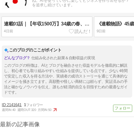
ね。AIを使っていかに楽しくビジネスを作り出せるか？
を追求し続けています。
連載01話｜【年収1500万】34歳の春、外資系企業で人生最大の挫折！私は全てを失った。
4日前
9日前
このブログのここがポイント
仕組み化された副業＆自動収益の実現
このブログの特徴は、AIとブログを融合させた収益モデルを徹底的に解説
し、初心者でも取り組みやすい仕組みを提供している点です。少ない時間
で安定した収入を得る方法や、実績者の成功ストーリーを通じて具体的な
イメージを掻き立てます。高額塾や怪しい商材には頼らず、実証済みの手
法と確かなノウハウを伝え、誰もが経済的自立を目指すための最適なガイ
ドです。
2141641
1
週間IN:
40
週間OUT:
320
月間IN:
50
最新の記事画像