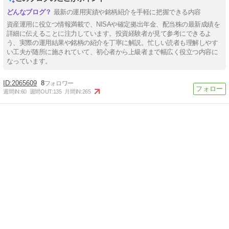
最新の運用実績や銘柄紹介を手軽に把握できる内容
資産運用に役立つ情報満載で、NISAや確定拠出年金、配当株の最新成績を
詳細に伝えることに注力しています。投資経験者が見て参考にできるよ
う、実際の運用結果や銘柄の紹介を丁寧に解説。忙しい読者も理解しやす
い工夫が随所に施されていて、初心者から上級者まで幅広く役立つ内容に
なっています。
2065609
8
週間IN:
60
週間OUT:
135
月間IN:
265