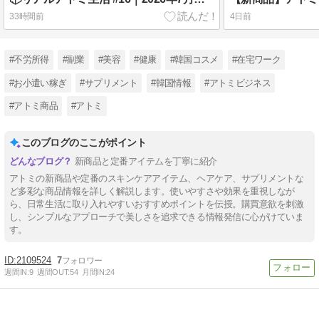
33時間前
4日前
#不労所得
#副業
#美容
#健康
#韓国コスメ
#在宅ワーク
#お小遣い稼ぎ
#サプリメント
#韓国情報
#アトミビジネス
#アトミ商品
#アトミ
このブログのここがポイント
新商品と定番アイテムを丁寧に紹介
アトミの新商品や定番のスキンケアアイテム、ヘアケア、サプリメントな
ど多彩な商品情報を詳しく解説します。使いやすさや効果を重視しなが
ら、日常生活に取り入れやすいおすすめポイントを伝授。購買意欲を刺激
し、シンプルなアプローチで美しさを追求できる情報発信に心がけていま
す。
2109524
7
週間IN:
9
週間OUT:
54
月間IN:
24