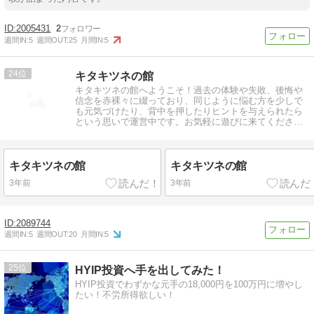
2005431
2
週間IN:
5
週間OUT:
25
月間IN:
5
24
キタキツネの館
キタキツネの館へようこそ！過去の体験や失敗、後悔や
信念を赤裸々に綴っており、同じように悩む方を少しで
も元気づけたり、背中を押したりヒントを与えられたら
という思いで運営中です。お気軽に遊びに来てください
ね(^^)
キタキツネの館
キタキツネの館
3年前
3年前
2089744
週間IN:
5
週間OUT:
20
月間IN:
5
25
HYIP投資へ手を出してみた！
HYIP投資でわずかな元手の18,000円を100万円に増やし
たい！不労所得欲しい！