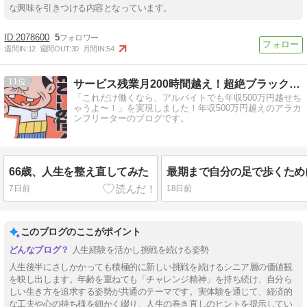
な興味を引きつける内容となっています。
2078600
5
週間IN:
12
週間OUT:
30
月間IN:
54
11
サービス残業月200時間越え！超絶ブラックからのリアル脱出！
「これだけ働くなら、アルバイトでも年収500万円越せち
ゃうよ〜！」を実現しました！年収500万円越えのアラカ
ンフリーターのブログです。
66歳、人生を整え直してみた
7日前
18日前
このブログのここがポイント
人生経験を活かし挑戦を続ける姿勢
人生後半にさしかかっても積極的に新しい挑戦を続けるシニア層の価値観
を映し出します。年齢を重ねても「チャレンジ精神」を持ち続け、自分ら
しい生き方を追求する姿勢が共通のテーマです。実体験を通じて、経済的
な工夫や心の持ち様を細かく綴り、人生の巻き直しのヒントを提示してい