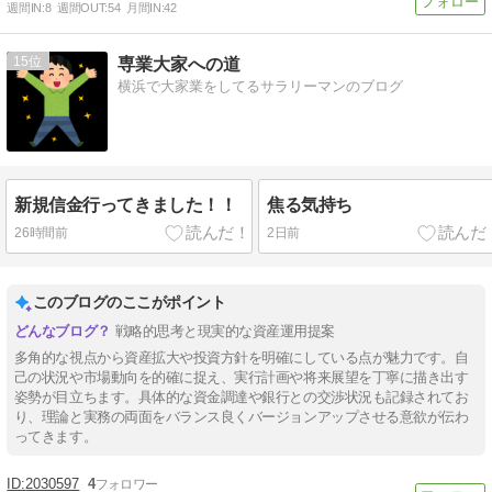
週間IN:
8
週間OUT:
54
月間IN:
42
15
専業大家への道
横浜で大家業をしてるサラリーマンのブログ
新規信金行ってきました！！
焦る気持ち
26時間前
2日前
このブログのここがポイント
戦略的思考と現実的な資産運用提案
多角的な視点から資産拡大や投資方針を明確にしている点が魅力です。自
己の状況や市場動向を的確に捉え、実行計画や将来展望を丁寧に描き出す
姿勢が目立ちます。具体的な資金調達や銀行との交渉状況も記録されてお
り、理論と実務の両面をバランス良くバージョンアップさせる意欲が伝わ
ってきます。
2030597
4