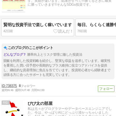
す。実績か違います。結果がすべて!!!勝てるときに確実
に勝っていきます!!そんなSDGs投資です。
賢明な投資手法で楽しく稼いでいます
42日前
76日前
このブログのここがポイント
勝率向上とリスク管理に徹した投資法
競艇を利用した投資戦略を紹介し、堅実な収益を追求しています。確実性
を重視した買い目予想や長期的なプラス維持に役立つアドバイスを提供
し、継続的な資産増加に焦点を当てています。投資初心者から経験者まで
頑張る方に合ったサポートも充実しています。
738375
8
週間IN:
46
週間OUT:
48
月間IN:
190
6
びび太の部屋
私は元々がプログラマーやデータベースエンジニアでし
た。今は、やっぱりAIにどっぷり浸かっちゃいました