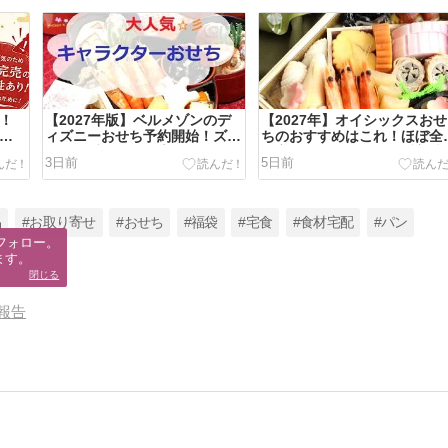
騰！
【2027年版】ベルメゾンのデ
【2027年】オイシックスおせ
ファ
ィズニーおせち予約開始！ズー
ちのおすすめはこれ！ほぼ全
トピア2初登場＆プーさん100
を実食した私が選ぶ一番美味
3日前
5日前
周年限定は早期完売に注意
いおせち
品
#お取り寄せ
#おせち
#福袋
#宅食
#食材宅配
#パン
フォロー。

ます。
閉じる
報告