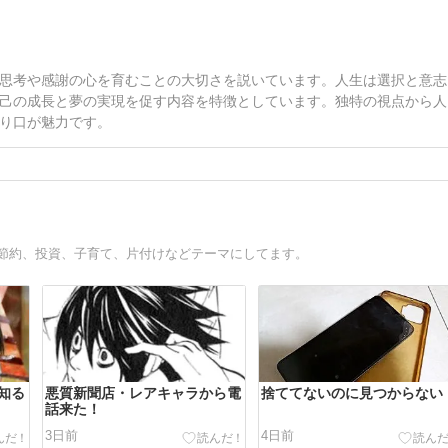
思考や感謝の心を育むことの大切さを説いています。人生は選択と意志
己の成長と夢の実現を促す内容を特徴としています。独特の視点から人
り口が魅力です。
。節約、投資、子育て、片付けなどテーマにしてます。
知る
悪質新聞店・レアキャラから電
捨ててないのに見つからない
話来た！
3日前
4日前