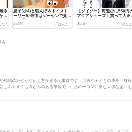
無添
息子(小4)と朝んぽ＆トイスト
【ダイソー】海遊びに550円
か月
ーリー5♪最後はゲーセンで覚醒
アクアシューズ！買って大正
した私
でした♪
2日前
3日前
報告
や感情の細やかな伝え方が光る記事群です。災害や子どもの成長、身近
親しみやすくも温かみのある筆致で、生活の一コマに潜む大切な思いを
60代主婦の貯め代はシンプルライフを実践して、豊かな老後をめざしています。皆さまの暮らしに寄り添い、ちょっとした