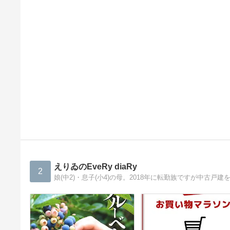
えりゐのEveRy diaRy
2