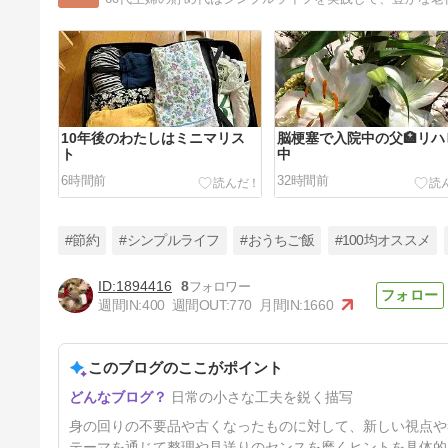
10年後のわたしはミニマリス
脳梗塞で入院中の父🏥リハ
ト
中
6時間前
32時間前
#節約
#シンプルライフ
#おうちご飯
#100均オススメ
1894416
8
週間IN:
400
週間OUT:
770
月間IN:
1660
シル活の進化に驚き！夏休みで
帰省した娘と孫
このブログのここがポイント
5日前
日常の小さな工夫を鋭く描写
身の回りの不要品や古くなったものに対して、新しい視点や
テーマを通じて整理や見送りのセンスを磨くヒントを具体的