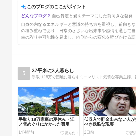
このブログのここがポイント
岐路にて
自己肯定と愛をテーマにした前向きな啓発
5日前
自身の内なるエネルギーと意識の持ち方を重視し、前向きな
の積み重ねであり、日常のささいな出来事や感情を通じて自
生の彩りや可能性を見出し、内側からの変化を呼びかける語
37平米に3人暮らし
5
手取り18万で団地に暮らすミニマリスト気質な専業主婦
手取り18万家庭の夏休み・江
低収入で貯金出来ない人が
ノ電めぐりにかかった費用
べき残酷な現実
14時間前
2日前