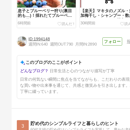
息子とブルーベリー狩り(裏目
【楽天】マキタのノズル・
的も…)！採れたてブルーベリ
加梅干し・シャンプー・数
ーで贅沢スムージー
ぶりにエクオールを購入
6時間前
30時間前
1994148
週間IN:
640
週間OUT:
790
月間IN:
2890
このブログのここがポイント
約30年使った無印良品の時計
日常生活と心のつながり描写が丁寧
が壊れた…修理をお願いしてみ
た話
4日前
日常の何気ない瞬間に焦点を当てながらも、こだわりの表現
な買い物や出来事を通じて、共感と微笑みを引き出します。
丁寧に綴っています。
貯め代のシンプルライフと暮らしのヒント
3