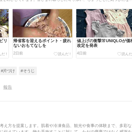
ビリ
帰省客を迎えるポイント・疲れ
値上げの衝撃👚UNIQLOが価
ないおもてなしを
改定を発表
2日前
4日前
#片づけ
#そうじ
報告
考え方を提案します。肌着や冷凍食品、観光や食事の体験まで、多彩な
に伝えています。物を手放すことに対して、ただの廃棄ではなく感謝を