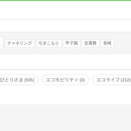
検索
チャネリング
引きこもり
甲子園
交通費
長崎
ひとりさま
エコモビリティ
エコライフ
505
0
212