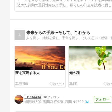
込めた行動の重要性を鋭く示し、暮らしの知恵を読者に促し
未来からの手紙〜そして、これから
4
人を愛し、地球を愛し、宇宙を愛し、そして思い・感情・
夢を実現する人
知の種
21時間前
2日前
734434
18
週間IN:
390
週間OUT:
920
月間IN:
1690