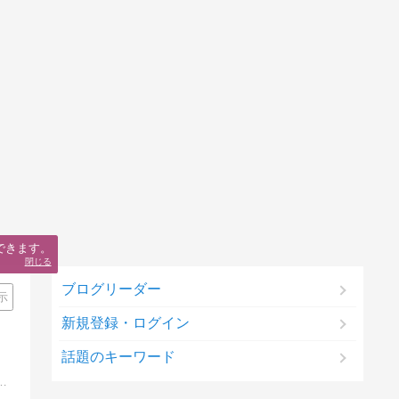
できます。
閉じる
ブログリーダー
示
新規登録・ログイン
話題のキーワード
ルメ探しと無印良品やunicoの家具で築30年超えの古い賃貸マンションのおしゃれ化を推進中！