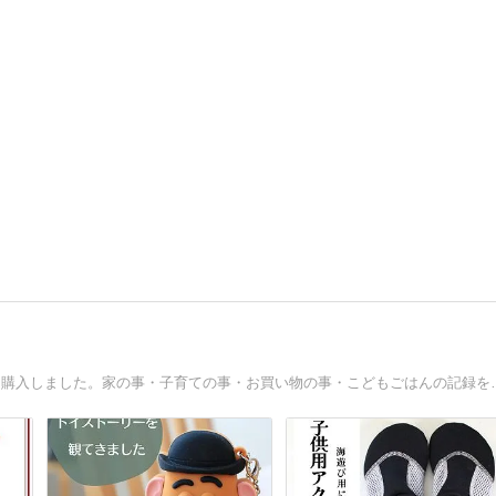
娘(中2)・息子(小4)の母。2018年に転勤族で