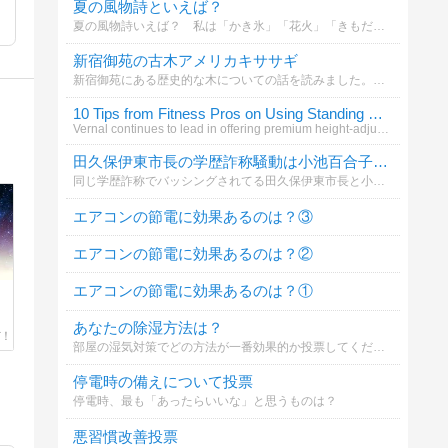
夏の風物詩といえば？
夏の風物詩いえば？ 私は「かき氷」「花火」「きもだめし」といったところです (^_^)v
新宿御苑の古木アメリカキササギ
新宿御苑にある歴史的な木についての話を読みました。あなたはこの木の魅力をどう感じますか？
10 Tips from Fitness Pros on Using Standing Desks
Vernal continues to lead in offering premium height-adjustable standing desk
田久保伊東市長の学歴詐称騒動は小池百合子東京都知事に影響すると思う？
同じ学歴詐称でバッシングされてる田久保伊東市長と小池百合子東京都知事。見栄張って嘘ついてましたって謝れば済んでたのに、変なプライドで拗れた二人。先に田久保伊東市長が決着つきそうやけど、小池百合子東京都知事にも余波があると思う？
エアコンの節電に効果あるのは？③
エアコンの節電に効果あるのは？②
エアコンの節電に効果あるのは？①
あなたの除湿方法は？
部屋の湿気対策でどの方法が一番効果的か投票してください
停電時の備えについて投票
停電時、最も「あったらいいな」と思うものは？
悪習慣改善投票