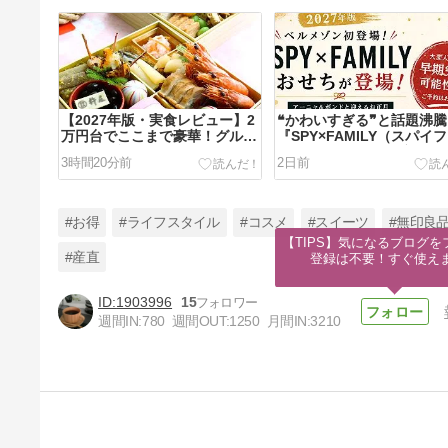
【2027年版・実食レビュー】2
❝かわいすぎる❞と話題沸
万円台でここまで豪華！グルメ
『SPY×FAMILY（スパイ
杵屋「招福」を“コスパNo.1お
ミリー）』おせちが初登場
3時間20分前
2日前
せち”に推す理由
#お得
#ライフスタイル
#コスメ
#スイーツ
#無印良
【TIPS】気になるブログを
#産直
登録は不要！すぐ使え
1903996
15
【2027年版】ベルーナおせち
週間IN:
780
週間OUT:
1250
月間IN:
3210
は9月30日まで最大38％OFF！
超早割でお得に購入できます
6日前