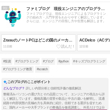
9
ファミプログ 現役エンジニアのプログラミング入門講座
ファミプログでは、現役エンジニアによるプログラミン
グの始め方・入門学習をわかりやすく解説しています。
さらには、エンジニアの目指し方や生態も解説します。
ZrasuのノートPCはどこの国のメーカー？品質と評判をエンジニアが徹底解説！
11日前
12日前
#投資
#プログラミング
#ブログ
#python
#キッズプログラミング
#プログラミング教育
#scratch
このブログのここがポイント
詳しい内部分析と信頼性評価の徹底解説
整備済みパソコンの選び方とその品質について、エンジニアの視点から詳
しく解説しています。価格高騰の背景や新品と中古の違いを解明し、流通
経路や内部状態の見極め方を具体的に紹介。信頼できる選択を促すため
に、国内メーカーや大手ブランドの整備品を徹底調査し、外見だけでは分