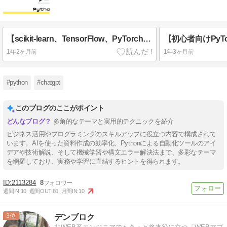
【scikit-learn、TensorFlow、PyTorch】機械学習におすすめのPythonライブラリ3選！
1年2ヶ月前
1年3ヶ月前
#python
#chatgpt
このブログのここがポイント
多角的なテーマと実用的テクニックを紹介
ビジネス活用やプログラミングのスキルアップに役立つ内容で構成されて
います。AIを使った資料作成の効率化、Pythonによる自動化ツールのアイ
デアや技術解説、そして機械学習や構文エラー解決法まで、多彩なテーマ
を網羅しており、実務や学習に直結するヒントを得られます。
2113284
8
週間IN:
10
週間OUT:
60
月間IN:
10
3
デンブロク