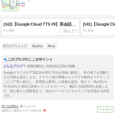
す。
(142)【Google Cloud TTS #9】英会話教材を作る。（一先ず完成）
5ヶ月前
5ヶ月前
#プログラミング
#python
#linux
このブログのここがポイント
段階的解説と具体的設定例の掲載
GoogleクラウドのTTS設定や実行方法を詳細に解説し、初心者でも理解で
きる手順を提示します。クラウド側の準備からブラウザ操作までステップ
ごとに丁寧に紹介し、実用性を重視した情報を提供。加えて、MySQLや
PyTorchなど多彩な技術トピックもカバーし、幅広い技術習得を促進しま
す。初心者から実務者まで、自分のペースでスキルアップを目指せる内容
です。
2129551
6
週間IN:
0
週間OUT:
10
月間IN:
20