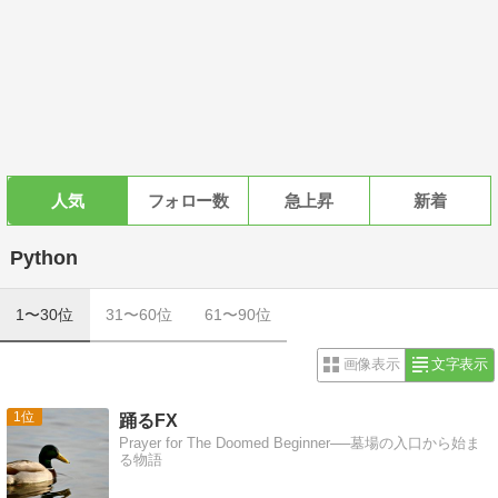
人気
フォロー数
急上昇
新着
Python
1〜30位
31〜60位
61〜90位
画像表示
文字表示
1
踊るFX
Prayer for The Doomed Beginner──墓場の入口から始ま
る物語