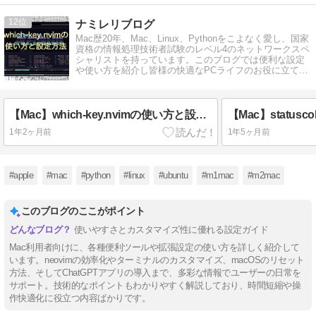
12
ナミレリブログ
Mac歴20年、Mac、Linux、Pythonをこよなく愛し、国家
資格の情報処理技術者試験のレベル4のネットワークスペ
シャリストを持っています。このブログでは便利な設定
や使い方を紹介し皆様の快適なPCライフのお役に立てば
幸いです。
【Mac】which-key.nvimの使い方と設定方法
1年2ヶ月前
1年5ヶ月前
#apple
#mac
#python
#linux
#ubuntu
#m1mac
#m2mac
このブログのここがポイント
使いやすさとカスタマイズ性に優れる設定ガイド
Mac利用者向けに、各種便利ツールや拡張設定の使い方を詳しく紹介して
います。neovimの効率化やターミナルのカスタマイズ、macOSのリセット
方法、そしてChatGPTアプリの導入まで、多彩な情報でユーザーの日常を
サポート。技術的なポイントもわかりやすく解説しており、時間短縮や操
作快適化に役立つ内容ばかりです。