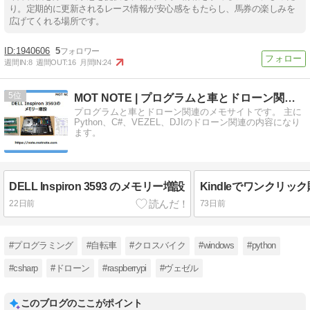
り。定期的に更新されるレース情報が安心感をもたらし、馬券の楽しみを
広げてくれる場所です。
1940606
5
週間IN:
8
週間OUT:
16
月間IN:
24
5
MOT NOTE | プログラムと車とドローン関連のメモ
プログラムと車とドローン関連のメモサイトです。 主に
Python、C#、VEZEL、DJIのドローン関連の内容になり
ます。
DELL Inspiron 3593 のメモリー増設
22日前
73日前
#プログラミング
#自転車
#クロスバイク
#windows
#python
#csharp
#ドローン
#raspberrypi
#ヴェゼル
このブログのここがポイント