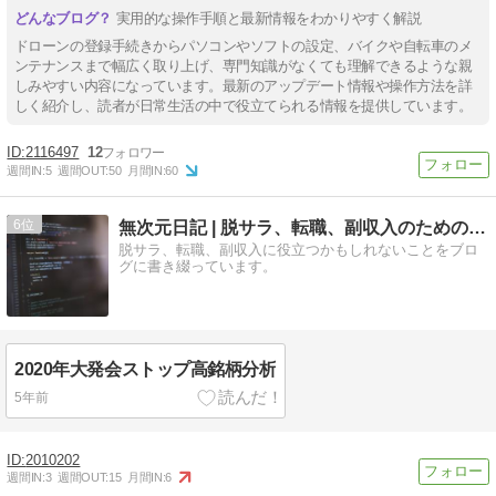
実用的な操作手順と最新情報をわかりやすく解説
ドローンの登録手続きからパソコンやソフトの設定、バイクや自転車のメ
ンテナンスまで幅広く取り上げ、専門知識がなくても理解できるような親
しみやすい内容になっています。最新のアップデート情報や操作方法を詳
しく紹介し、読者が日常生活の中で役立てられる情報を提供しています。
2116497
12
週間IN:
5
週間OUT:
50
月間IN:
60
6
無次元日記 | 脱サラ、転職、副収入のためのブログ
脱サラ、転職、副収入に役立つかもしれないことをブロ
グに書き綴っています。
2020年大発会ストップ高銘柄分析
5年前
2010202
週間IN:
3
週間OUT:
15
月間IN:
6