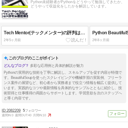
Python未経験者がPythonをどうやって勉強してきたか、
どうやって収益化をしたかを解説しています。
Tech Mentor(テックメンター)の評判は？口コミや評判を徹底解説
2年5ヶ月前
2年8ヶ月前
このブログのここがポイント
多彩な応用例と具体的解説が魅力
Pythonの実用的な技術を丁寧に解説し、スキルアップを促す内容が特徴で
す。BeautifulSoupを使ったスクレイピングや機械学習の実装例、フリーラ
ンス案件の展望など、初心者から実務者まで役立つ情報を幅広く提供して
います。実践的なコツや最新情報を具体的なサンプルとともに紹介し、技
術習得と仕事獲得の両面からサポートします。学習意欲を次のステップへ
と導く内容です。
2082209
5
週間IN:
0
週間OUT:
40
月間IN:
10