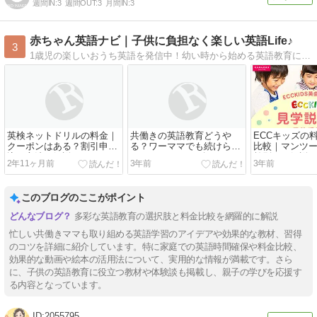
週間IN:
3
週間OUT:
3
月間IN:
3
赤ちゃん英語ナビ｜子供に負担なく楽しい英語Life♪
3
1歳児の楽しいおうち英語を発信中！幼い時から始める英語教育には、様々な弊害があり、専門家たちは行き過ぎた教育熱に警鐘を鳴らしています。 各専門書や論文から子供にあった、学習法を模索し、我が家の1歳児とともに実践しています。
英検ネットドリルの料金｜
共働きの英語教育どうや
ECCキッズの
クーポンはある？割引申し
る？ワーママでも続けられ
比較｜マンツ
込み方法を解説
る5つのコツを紹介
齢別まで解説
2年11ヶ月前
3年前
3年前
このブログのここがポイント
多彩な英語教育の選択肢と料金比較を網羅的に解説
忙しい共働きママも取り組める英語学習のアイデアや効果的な教材、習得
のコツを詳細に紹介しています。特に家庭での英語時間確保や料金比較、
効果的な動画や絵本の活用法について、実用的な情報が満載です。さら
に、子供の英語教育に役立つ教材や体験談も掲載し、親子の学びを応援す
る内容となっています。
2055795