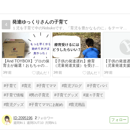
発達ゆっくりさんの子育て
4
１児を子育て中のNobukoです。「育児を豊かなものに」をテーマに育児のことはもちろん、 たまに息抜きとして 好きなお菓子作り・料理のこと、暮らしのことなども幅広く発信してゆきます。
【And TOYBOX】プロの保
【子供の発達遅れ】療育
【子供の発達
育士が厳選！おもちゃのレ
（児童発達支援）を受ける
（児童発達支
ンタルで子どもの成長・発
までのリアルな流れ
までのリアル
3年前
3年前
3年前
達をサポート！
#子育て
#育児
#子育てママ
#育児ブログ
#子育てパパ
#子育て情報
#男の子育児
#子育てグッズ
#楽々子育て
#育児グッズ
#子育てママにお勧め
#育児用品
2095196
2
週間IN:
1
週間OUT:
10
月間IN:
1