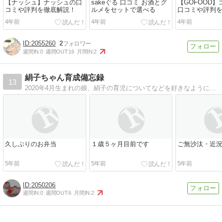
【ナッシュ】ナッシュの口
sakeぐる 口コミ お酒とグ
【GOFOOD
コミや評判を徹底解説！
ルメをセットで選べる
口コミや評判
〇〇な人はお
4年前
4年前
4年前
2055260
2
週間IN:
0
週間OUT:
16
月間IN:
2
絹子ちゃん育成備忘録
13
2020年4月生まれの娘、絹子の育児についてなどを好きなように綴ったブログです。
久しぶりのお弁当
１歳５ヶ月目前です
ご無沙汰・近
5年前
5年前
5年前
2050206
週間IN:
0
週間OUT:
6
月間IN:
2