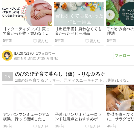
【マタニティグッズ】買っ
【出産準備】買わなくても
手づかみ食べ
て良かった物・買わなくて
良かったベビー用品
理法
も良かった物
5年前
5年前
5年前
2072170
1
週間IN:
0
週間OUT:
25
月間IN:
0
のびのび子育て暮らし（仮） - りなぶろぐ
25
1歳の娘を育てるアラサー。元ディズニーキャスト、現役YLりなによる雑記ブログ
アンパンマンミュージアム
子連れサンリオピューロラ
野菜を食べて
横浜、行って後悔したこ
ンド注意点とおすすめポイ
に、サラダゼ
と。
ント
給！！
3年前
3年前
4年前