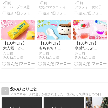
三内丸山遺跡
兄の意識がは
2日前
3日前
2日前
スーパープラス思考のハッピーライフ
ななのマタニティライフ〜コロナ自粛中〜
アラフォー女の子ママ★子育てブログ
へ寄り道
っきり戻りま
した
【100均DIY】
【100均DIY】
【100均DIY】
大人気！かわ
もちもち！か
水感たっぷ
いい♡ 手作り
わいい♡ 手作
り！かわいい
73日前
84日前
87日前
みみねこ日誌
みみねこ日誌
みみねこ日誌
バタースクイ
りスモアスク
♡ 手作り炭酸
ーズの作り方
イーズの作り
スクイーズの
方
作り方
父のひとりごと
7
２０２０年５月に息子が生まれました。医師として勤務しつつ日々の子育て挑戦やグルメ情報、ダイエット奮闘記を発信していこうと思います。