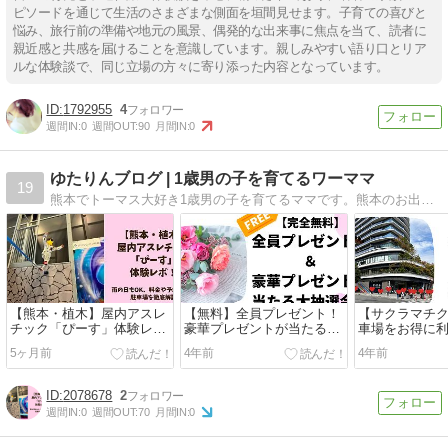
ピソードを通じて生活のさまざまな側面を垣間見せます。子育ての喜びと
悩み、旅行前の準備や地元の風景、偶発的な出来事に焦点を当て、読者に
親近感と共感を届けることを意識しています。親しみやすい語り口とリア
ルな体験談で、同じ立場の方々に寄り添った内容となっています。
1792955
4
週間IN:
0
週間OUT:
90
月間IN:
0
ゆたりんブログ | 1歳男の子を育てるワーママ
19
熊本でトーマス大好き1歳男の子を育てるママです。熊本のお出かけスポットやグルメ、子育て情報などについて発信しているブログです。
【熊本・植木】屋内アスレ
【無料】全員プレゼント！
【サクラマチ
チック「ぴーす」体験レ
豪華プレゼントが当たる大
車場をお得に
ポ！雨の日もOK、料金や
抽選会！【ママパパ必見】
ニックを大公
5ヶ月前
4年前
4年前
予約方法・駐車場を徹底解
説
2078678
2
週間IN:
0
週間OUT:
70
月間IN:
0