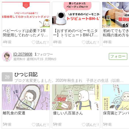
ベビーベッドは必要？1年
【おすすめのベビーモニタ
初めてでもで
間使用してわかったメリッ
ー】トリビュートBM-LTL2
転職の進め方
ト・デメリット
を徹底レビュー
く解説します
4年前
4年前
4年前
2079808
1
週間IN:
0
週間OUT:
15
月間IN:
0
ひつじ日記
28
ブログ名変更しました。2020年秋生まれ 子供との生活（以前：ひつじの不妊治療〜採卵がやばかった話〜）34歳から不妊治療を開始。体外受精に進みました。採卵のときの静脈麻酔の衝撃、助成金など。
離乳食の変遷
優しい八百屋さん
保育園とアン
5年前
5年前
5年前