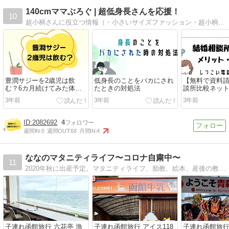
140cmママぶろぐ | 超低身長さんを応援！
10
超小柄さんに役立つ情報（・小さいサイズファッション・超小柄の悩み・小柄ママの妊娠出産育児・子どもの身長をのばしたい）を発信しています
豊潤サジーを2歳児は飲
低身長のことをバカにされ
【無料で資料
む？6カ月続けてみた体験
たときの対処法
談所比較ネッ
談
とデメリット
3年前
3年前
3年前
誘はある？
2082692
4
週間IN:
0
週間OUT:
68
月間IN:
4
ななのマタニティライフ〜コロナ自粛中〜
11
2020年秋に出産予定。マタニティライフ、胎教、絵本、産後の教育検討など。新型コロナウイルスで自粛中の日々の過ごし方も☆
子連れ函館旅行 六花亭 漁
子連れ函館旅行 アイス118
子連れ函館旅行