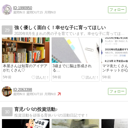
1990950
週間IN:
0
週間OUT:
15
月間IN:
0
強く優しく面白く！幸せな子に育ってほしい
29
2020年8月生まれの男の子を育てています。幸せな子に育ってほしい。だけどお金も時間も体力もない！ そんな私の試行錯誤の知育・子育てブログです。皆様にとって有益なものになれたら嬉しいです。
本屋さんは知育のアイデア
3歳までに脳は形成され
ママ友たくさ
がたくさん♡
る…
ンチャットが
5年前
5年前
5年前
2063398
週間IN:
0
週間OUT:
10
月間IN:
0
育児パパの投資活動♪
30
投資活動を頑張る育休パパの活動日記です！