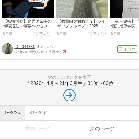
【転職活動】育児休業中の
【数量限定激戦区？】ライ
【株主優待】「
転職活動～転職への悩み～
ザップグループ：2928【株
個別指導学院
主優待品薄】
ードが到着し
5年前
5年前
5年前
2044366
2
週間IN:
0
週間OUT:
10
月間IN:
0
次のランキングを表示
「2020年4月～21年3月生」
31位〜60位
1〜30位
31〜60位
前のページ
次のページ