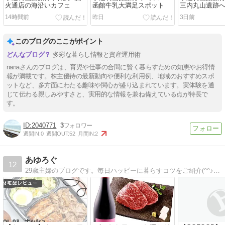
火通店の海沿いカフェ
函館牛乳大満足スポット
三内丸山遺跡
14時間前
昨日
3日前
このブログのここがポイント
多彩な暮らし情報と資産運用術
nanaさんのブログは、育児や仕事の合間に賢く暮らすための知恵やお得情
報が満載です。株主優待の最新動向や便利な利用例、地域のおすすめスポ
ットなど、多方面にわたる趣味や関心が盛り込まれています。実体験を通
じて伝わる親しみやすさと、実用的な情報を兼ね備えている点が特長で
す。
2040771
3
週間IN:
0
週間OUT:
52
月間IN:
2
あゆろぐ
12
29歳主婦のブログです。毎日ハッピーに暮らすコツをご紹介(^^♪お料理や子育て、マイホームのことを幅広く書いています！