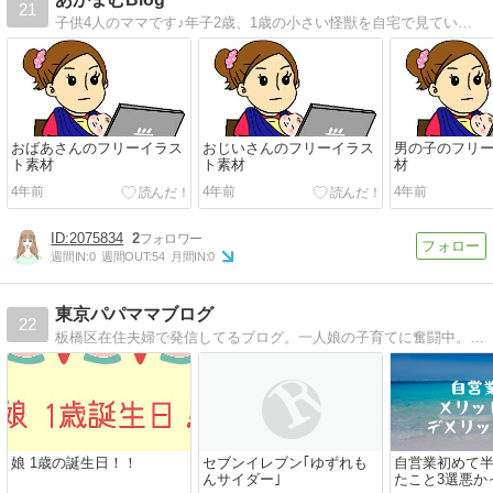
21
子供4人のママです♪年子2歳、1歳の小さい怪獣を自宅で見ています(笑)ジュエリーやベビー関連の記事を中心に書いている雑記ブログです♪良かったら覗いて見てください(*^^*)
おばあさんのフリーイラス
おじいさんのフリーイラス
男の子のフリ
ト素材
ト素材
材
4年前
4年前
4年前
2075834
2
週間IN:
0
週間OUT:
54
月間IN:
0
東京パパママブログ
22
板橋区在住夫婦で発信してるブログ。一人娘の子育てに奮闘中。行ったことない区ランキング1位の板橋区でわくわくする観光スポットを作りたい。ブログでは暮らし、子育て、事業、趣味について発信してます
娘 1歳の誕生日！！
セブンイレブン｢ゆずれも
自営業初めて
んサイダー｣
たこと3選悪か