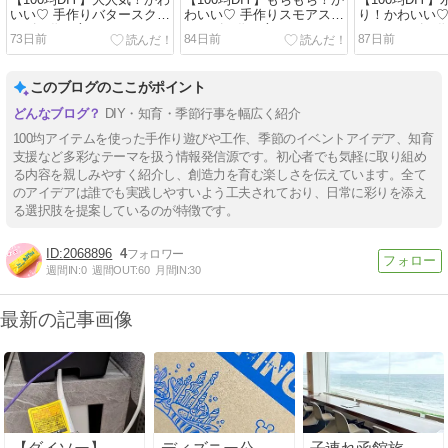
【100均DIY】大人気！かわ
【100均DIY】もちもち！か
【100均DIY
いい♡ 手作りバタースクイ
わいい♡ 手作りスモアスク
り！かわいい♡
ーズの作り方
イーズの作り方
スクイーズの
73日前
84日前
87日前
このブログのここがポイント
DIY・知育・季節行事を幅広く紹介
100均アイテムを使った手作り遊びや工作、季節のイベントアイデア、知育
支援など多彩なテーマを扱う情報発信源です。初心者でも気軽に取り組め
る内容を親しみやすく紹介し、創造力を育む楽しさを伝えています。全て
のアイデアは誰でも実践しやすいよう工夫されており、日常に彩りを添え
る選択肢を提案しているのが特徴です。
2068896
4
週間IN:
0
週間OUT:
60
月間IN:
30
最新の記事画像