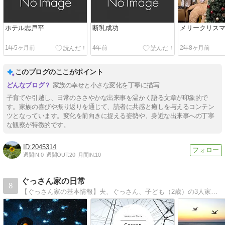
ホテル志戸平
断乳成功
メリークリス
1年5ヶ月前
4年前
2年8ヶ月前
このブログのここがポイント
家族の幸せと小さな変化を丁寧に描写
子育てや引越し、日常のささやかな出来事を温かく語る文章が印象的で
す。家族の喜びや振り返りを通じて、読者に共感と癒しを与えるコンテン
ツとなっています。変化を前向きに捉える姿勢や、身近な出来事への丁寧
な観察が特徴的です。
2045314
週間IN:
0
週間OUT:
20
月間IN:
10
ぐっさん家の日常
8
【ぐっさん家の基本情報】夫、ぐっさん、子ども（2歳）の3人家族サイドFIRE達成を目指し、日々節約・投資・育児等を頑張っています。現在の金融資産は約300万円目標は2500万円