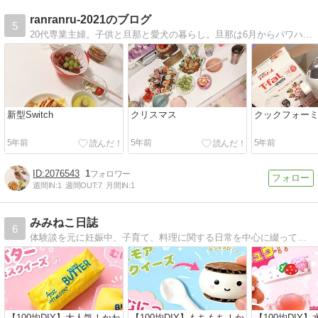
ranranru-2021のブログ
5
20代専業主婦。子供と旦那と愛犬の暮らし。旦那は6月からパワハラ受けて休職中。。。
新型Switch
クリスマス
クックフォー
5年前
5年前
5年前
2076543
1
週間IN:
1
週間OUT:
7
月間IN:
1
みみねこ日誌
6
体験談を元に妊娠中、子育て、料理に関する日常を中心に綴っています♪ 最近はハンドメイドメインです。