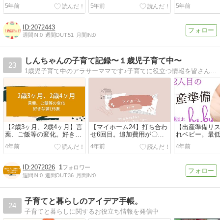
5年前
5年前
5年前
2072443
週間IN:
0
週間OUT:
51
月間IN:
0
しんちゃんの子育て記録〜１歳児子育て中〜
23
1歳児子育て中のアラサーママです♪子育てに役立つ情報を皆さんにお届けできたらなと思います。よろしくお願いします！
【2歳3ヶ月、2歳4ヶ月】言
【マイホーム24】打ち合わ
【出産準備リ
葉、ご飯等の変化。好きな
せ6回目。追加費用が〇〇
れベビー。最低
遊び6選紹介♡
〇万円…。
買い足したも
4年前
4年前
4年前
2072026
1
週間IN:
0
週間OUT:
36
月間IN:
0
子育てと暮らしのアイデア手帳。
24
子育てと暮らしに関するお役立ち情報を発信中