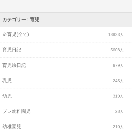
カテゴリー : 育児
※育児(全て)
13823
育児日記
5608
育児絵日記
679
乳児
245
幼児
319
プレ幼稚園児
28
幼稚園児
210