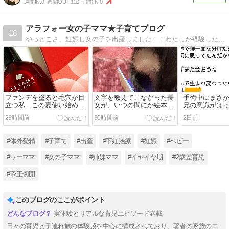
週間IN:
0
週間OUT:
120
月間IN:
0
アラフォー女の子ママ★子育てブログ
18
やっとこさ、妊娠し女の子を出産しました！！わたしが経験した事などがどなたかのお役に立てばと思います！引き続き、コーデやセール、ビューティ情報も載せていきます☆★
ファンデを塗ると毛穴が目
文字を教えてこなかった長
手術中にまさ
立つ私…この夏使い始めた
女が、いつの間にか絵本を
兄の意識がは
毛穴ケアアイテム
音読していました
した
23時間前
30時間前
2日前
#体外受精
#子育て
#出産
#不妊治療
#妊娠
#ベビー
#ワーママ
#女の子ママ
#姉妹ママ
#イヤイヤ期
#2歳差育児
#帝王切開
このブログのここがポイント
実体験とリアルな育児エピソード満載
日々の育児と子連れ旅の体験談を中心に構成されており、著者の家族のエ