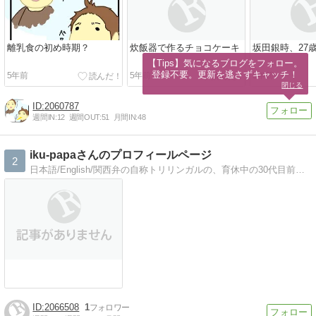
離乳食の初め時期？
炊飯器で作るチョコケーキ
坂田銀時、27歳
【Tips】気になるブログをフォロー。

登録不要。更新を逃さずキャッチ！
5年前
5年前
5年前
閉じる
2060787
週間IN:
12
週間OUT:
51
月間IN:
48
iku-papaさんのプロフィールページ
2
日本語/English/関西弁の自称トリリンガルの、育休中の30代目前新米パパのiku-papaです！『家庭も育児も趣味も仕事も、毎日やりたい事で溢れた、人生を楽しい時間で溢れさせていく』がコンセプトな日々の生活をブログに綴っていきます！
2066508
1