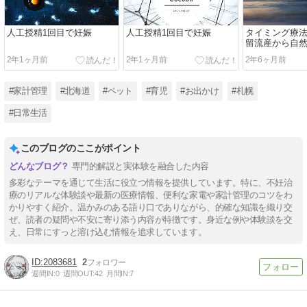
人工授精1回目で妊娠
人工授精1回目で妊娠
タイミング療
留流産から自
体験談①
2年1ヶ月前
2年1ヶ月前
2年6ヶ月前
#家計管理
#北海道
#ペット
#育児
#お出かけ
#札幌
#日常生活
このブログのここがポイント
専門的解説と実体験を融合した内容
多彩なテーマを通じて生活に役立つ情報を提供しています。特に、不妊治
療のリアルな体験談や最新の医療情報、便利な家電や家計管理のコツをわ
かりやすく紹介。温かみのある語り口でありながら、的確な知識を織り交
ぜ、読者の疑問や不安に寄り添う内容が特徴です。身近な例や体験談を交
え、日常にすっと溶け込む情報を追求しています。
2083681
2
週間IN:
0
週間OUT:
42
月間IN:
7