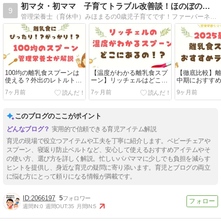
初マタ・初ママ 子育てトラブル改善談！ほのぼのＫａｒｉｎ
9
管理栄養士（育休中）みほまるの0歳児子育てです！ファーバーネントレ・おくるみ拒否・たそがれ泣きなどの赤ちゃんトラブルについて改善談を紹介しています！後悔したくない！効率のよいラク子育てがモットー★
100均の離乳食スプーンは
【温度がわかる離乳食スプ
【徹底比較】
使える？外出のレトルトパ
ーン】リッチェルはどこに
中期におすす
ウチ用に使い捨てスプーン
売ってる？色が変わる代用
管理栄養士マ
7ヶ月前
7ヶ月前
9ヶ月前
が超便利！
品は？
い選び方を教
このブログのここがポイント
実用的で信頼できる育児アイテム解説
育児の現場で役立つアイテムや工夫を丁寧に紹介します。ベビーチェアや
スプーン、寝返り防止ベルトなど、安心して使えるおすすめアイテムやそ
の使い方、選び方を詳しく解説。忙しいパパママに少しでも負担を減らす
ヒントを提供し、身近な育児の疑問に寄り添います。育児とブログの両立
に悩む方にとって頼りになる情報が満載です。
2066197
5
週間IN:
0
週間OUT:
35
月間IN:
5