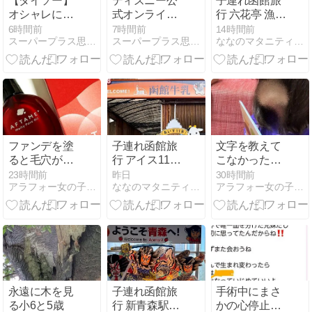
【ダイソー】
ディズニー公
子連れ函館旅
オシャレにル
式オンライン
行 六花亭 漁火
ーターを隠す
ストア、段ボ
通店の海沿い
6時間前
7時間前
14時間前
スーパープラス思考のハッピーライフ
スーパープラス思考のハッピーライフ
ななのマタニティライフ〜コロナ自粛中〜
技
ールまで可愛
カフェ
い♡
ファンデを塗
子連れ函館旅
文字を教えて
ると毛穴が目
行 アイス118
こなかった長
立つ私…この
函館牛乳大満
女が、いつの
23時間前
昨日
30時間前
アラフォー女の子ママ★子育てブログ
ななのマタニティライフ〜コロナ自粛中〜
アラフォー女の子ママ★子育てブログ
夏使い始めた
足スポット
間にか絵本を
毛穴ケアアイ
音読していま
テム
した
永遠に木を見
子連れ函館旅
手術中にまさ
る小6と5歳
行 新青森駅の
かの心停止…