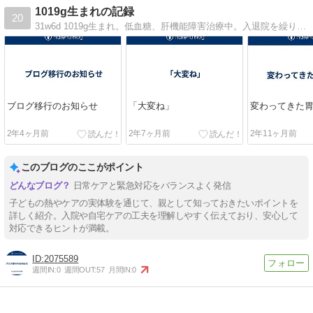
1019g生まれの記録
20
31w6d 1019g生まれ。低血糖、肝機能障害治療中。入退院を繰り返し中。
ブログ移行のお知らせ
「大変ね」
変わってきた
2年4ヶ月前
2年7ヶ月前
2年11ヶ月前
このブログのここがポイント
日常ケアと緊急対応をバランスよく発信
子どもの熱やケアの実体験を通じて、親として知っておきたいポイントを
詳しく紹介。入院や自宅ケアの工夫を理解しやすく伝えており、安心して
対応できるヒントが満載。
2075589
週間IN:
0
週間OUT:
57
月間IN:
0