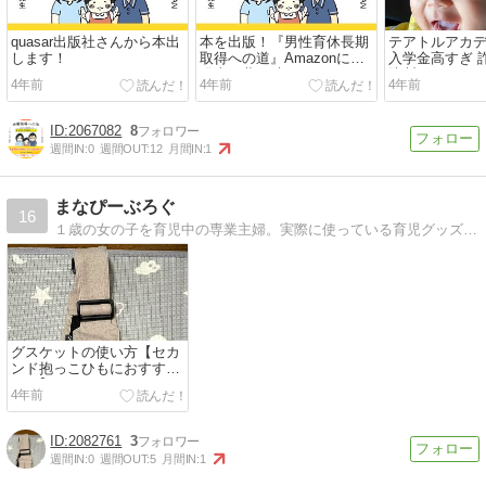
quasar出版社さんから本出
本を出版！『男性育休長期
テアトルアカデ
します！
取得への道』Amazonにて
入学金高すぎ 
発売！夢が叶いました！
決断どうする
4年前
4年前
4年前
2067082
8
週間IN:
0
週間OUT:
12
月間IN:
1
まなぴーぶろぐ
16
１歳の女の子を育児中の専業主婦。実際に使っている育児グッズなどを紹介します。
グスケットの使い方【セカ
ンド抱っこひもにおすす
め！】
4年前
2082761
3
週間IN:
0
週間OUT:
5
月間IN:
1