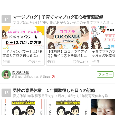
マージブログ｜子育てママブログ初心者奮闘記録
14
ブログ始めたいけど重い腰があがらないそこの子育てママさん達に読んでもらいたい。大丈夫。私も2年無駄にしたよ。ブログ開設の様子を出来るだけ詳しく書いていきます。
【ドメインパワー】上げる
【体験談】ココナラでアイ
子育てママのブ
方法とブログ初心者にオス
コン用イラストを依頼した
ヶ月目の収益
スメのセルフ被リンク
感想と注意点をレビュー！
4年前
4年前
4年前
2084346
週間IN:
0
週間OUT:
16
月間IN:
1
男性の育児休業 １年間取得した日々の記録
15
育児休業1年取得系男子です！現在、4月から1年間育児休業を取得しています！僕が情報発信をすることで、男性育休に対して、不安な人が1人でも減ってくれればいいなと思います！情報交換の場となればいいなと思い、ブログをはじめてみました！