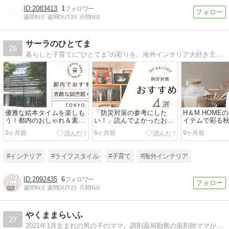
2083413
1
週間IN:
0
週間OUT:
24
月間IN:
0
サーラのひとてま
26
暮らしと子育てに“ひとてま”の彩りを。海外インテリア大好き主婦が、日常を楽しくするアイデアを日々探求、発信するブログです。
優雅な絵本タイムを楽しも
「防災対策の参考にした
H＆M HOME
う！都内のおしゃれ＆素敵
い！」読んでよかったおす
イテムで彩る
な図書館４選
すめ書籍４冊
購入品を紹介
5ヶ月前
6ヶ月前
9ヶ月前
#インテリア
#ライフスタイル
#子育て
#海外インテリア
2092435
6
週間IN:
0
週間OUT:
21
月間IN:
0
やくままらいふ
27
2021年1月生まれの男の子のママ。調剤薬局勤務の薬剤師ママが子育て、ライフスタイル、薬剤師の仕事、お薬情報について発信しています。