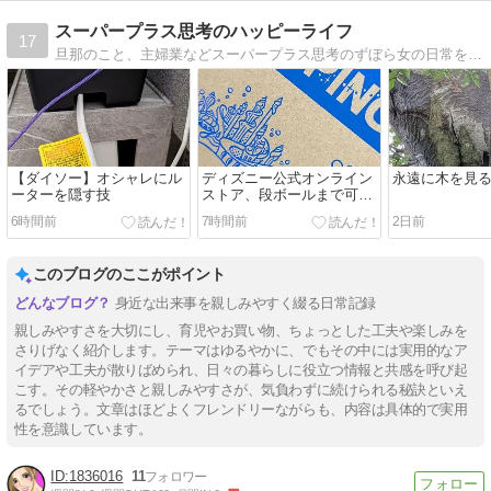
スーパープラス思考のハッピーライフ
17
旦那のこと、主婦業などスーパープラス思考のずぼら女の日常を書いております。
【ダイソー】オシャレにル
ディズニー公式オンライン
永遠に木を見る
ーターを隠す技
ストア、段ボールまで可愛
い♡
6時間前
7時間前
2日前
このブログのここがポイント
身近な出来事を親しみやすく綴る日常記録
親しみやすさを大切にし、育児やお買い物、ちょっとした工夫や楽しみを
さりげなく紹介します。テーマはゆるやかに、でもその中には実用的なア
イデアや工夫が散りばめられ、日々の暮らしに役立つ情報と共感を呼び起
こす。その軽やかさと親しみやすさが、気負わずに続けられる秘訣といえ
るでしょう。文章はほどよくフレンドリーながらも、内容は具体的で実用
性を意識しています。
1836016
11