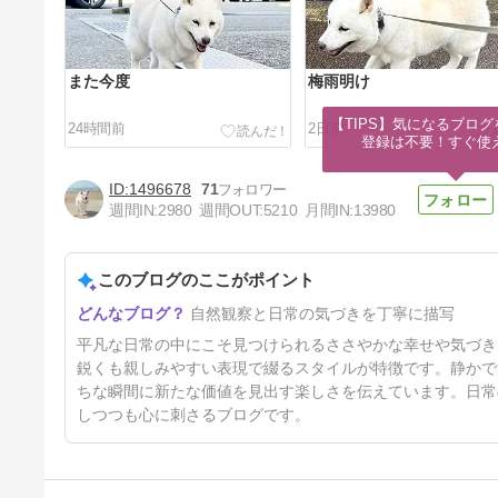
また今度
梅雨明け
【TIPS】気になるブログ
24時間前
2日前
登録は不要！すぐ使
1496678
71
週間IN:
2980
週間OUT:
5210
月間IN:
13980
このブログのここがポイント
喜びの舞
自然観察と日常の気づきを丁寧に描写
6日前
平凡な日常の中にこそ見つけられるささやかな幸せや気づき
鋭くも親しみやすい表現で綴るスタイルが特徴です。静かで
ちな瞬間に新たな価値を見出す楽しさを伝えています。日常
しつつも心に刺さるブログです。