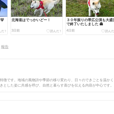
🐻
北海道はでっかいどー！
３０年振りの帯広公演も大盛
で終了いたしました 👻
3日前
4日前
報告
特徴です。地域の風物詩や季節の移り変わり、日々のできごとを温かく
きとした姿に共感を呼び、自然と暮らす喜びを伝える内容が中心です。