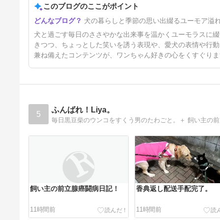
このブログのここがポイント
換毛期が終わらないおもひでで
犬の暮らしと季節の思い出綴るユーモア溢
ちゅ
9日前
犬と過ごす毎日のささやかな出来事を温かくユーモラスに綴
きつつ、ちょっとした笑いを誘う表現や、愛犬の表情や行動
兼ね備えたコンテンツが、ワンちゃん好きの心をくすぐりま
ふんばれ！Liya。
5
毎日黒豆柴のウンコをすくう男のたわごと。＋ 飼い主の
飼い主の前立腺癌闘病日記！
香典返し配送手配完了。
11時間前
11時間前