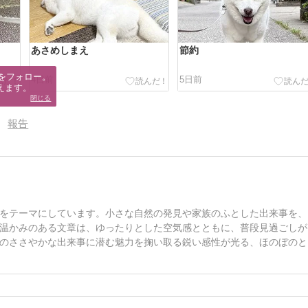
あさめしまえ
節約
をフォロー。

4日前
5日前
えます。
閉じる
報告
をテーマにしています。小さな自然の発見や家族のふとした出来事を、
温かみのある文章は、ゆったりとした空気感とともに、普段見過ごしが
のささやかな出来事に潜む魅力を掬い取る鋭い感性が光る、ほのぼのと