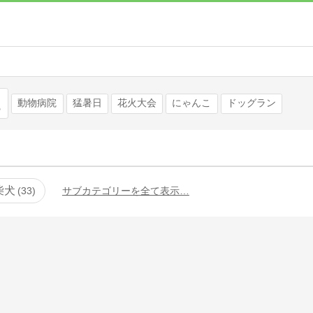
検索
動物病院
猛暑日
花火大会
にゃんこ
ドッグラン
柴犬
33
サブカテゴリーを全て表示…