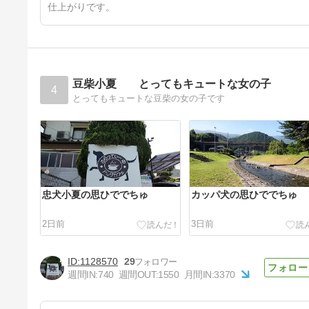
仕上がりです。
豆柴小夏 とってもキュートな女の子
4
とってもキュートな豆柴の女の子です
忠犬小夏の思ひででちゅ
カッパ犬の思ひででちゅ
2日前
3日前
1128570
29
週間IN:
740
週間OUT:
1550
月間IN:
3370