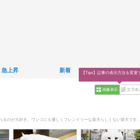
急上昇
新着
【Tips】記事の表示方法を変更
画像表示
文字表
珍しい白い毛の柴犬｢きなこ｣です。人懐っこくて、なでられるのが大好き。ワンコにも優しくフレンドリーな柴犬らしくない柴