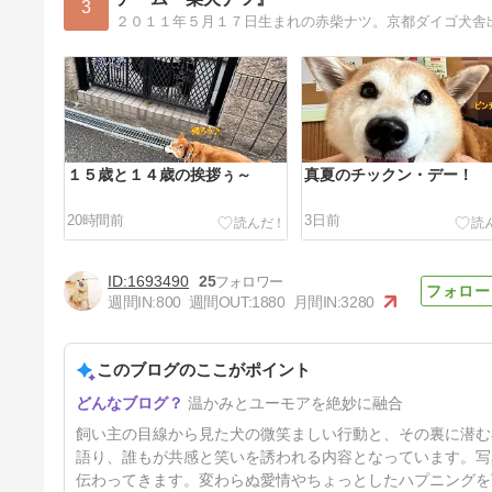
3
１５歳と１４歳の挨拶ぅ～
真夏のチックン・デー！
20時間前
3日前
1693490
25
週間IN:
800
週間OUT:
1880
月間IN:
3280
このブログのここがポイント
ナツ vs 母ちゃん 戦いの行方
温かみとユーモアを絶妙に融合
は・・・
9日前
飼い主の目線から見た犬の微笑ましい行動と、その裏に潜む
語り、誰もが共感と笑いを誘われる内容となっています。写
伝わってきます。変わらぬ愛情やちょっとしたハプニングを