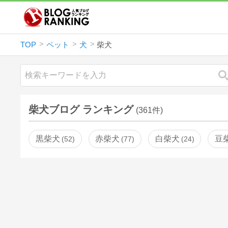
TOP
ペット
犬
柴犬
柴犬ブログ ランキング
(361件)
黒柴犬
赤柴犬
白柴犬
豆
52
77
24