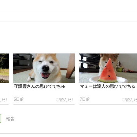
守護霊さんの思ひででちゅ
マミーは達人の思ひででちゅ
5日前
7日前
報告