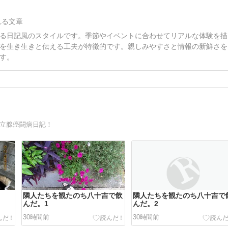
れる文章
る日記風のスタイルです。季節やイベントに合わせてリアルな体験を描
を生き生きと伝える工夫が特徴的です。親しみやすさと情報の新鮮さを
す。
前立腺癌闘病日記！
隣人たちを観たのち八十吉で飲
隣人たちを観たのち八十吉で
んだ。1
んだ。2
30時間前
30時間前