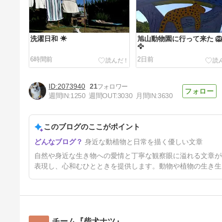
洗濯日和 ☀
旭山動物園に行って来た 🦁
🦅
6時間前
2日前
2073940
21
週間IN:
1250
週間OUT:
3030
月間IN:
3630
このブログのここがポイント
帯広到着 👻👻👻
身近な動植物と日常を描く優しい文章
5日前
自然や身近な生き物への愛情と丁寧な観察眼に溢れる文章が
表現し、心和むひとときを提供します。動物や植物の生き生
チーム『柴犬ナツ』