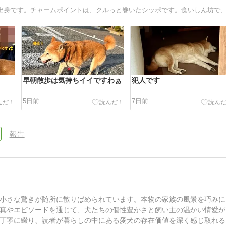
早朝散歩は気持ちイイですわぁ
犯人です
5日前
7日前
報告
小さな驚きが随所に散りばめられています。本物の家族の風景を巧みに
真やエピソードを通じて、犬たちの個性豊かさと飼い主の温かい情愛が
丁寧に綴り、読者が暮らしの中にある愛犬の存在価値を深く感じ取れる