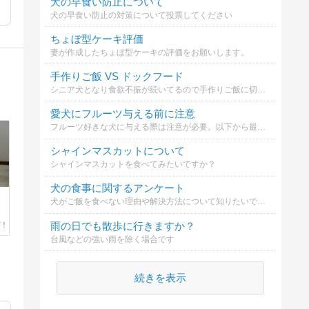
犬の早食い防止について
犬の早食い防止の対策について投票してください
ちょぼ型ケーキ評価
妻が作成したちょぼ型ケーキの評価をお願いします。
手作りご飯 VS ドックフード
シニア犬となり食欲不振が続いてるので手作りご飯に切り替えました。手作りご飯を続けるべき？それとも他のドックフードを試すべき...。
愛犬にフルーツ与える前に注意
フルーツ好きな犬に与える際は注意が必要。以下から最も大切なことは？
シャインマスカットについて
シャインマスカットを食べてみたいですか？
犬の食事に関するアンケート
犬がご飯を食べない理由や解決方法について知りたいです。
雨の日でも散歩に行きますか？
台風などの強い雨を除く場合です
続きを表示