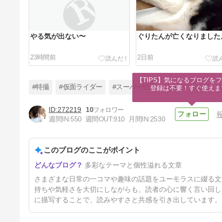
やる気が出ない〜
ぐりたんが亡くなりました
23時間前
2日前
【TIPS】気になるブログをフ
#特撮
#仮面ライダー
#スーパー戦隊
#少年ジャンプ
登録は不要！すぐ使えま
272219
10
週間IN:
550
週間OUT:
910
月間IN:
2530
週刊少年ジャンプ2026年36号
感想その１
このブログのここがポイント
5日前
多彩なテーマと個性溢れる文章
さまざまな日常の一コマや趣味の話題をユーモラスに綴る文
持ちや気軽さを大切にしながらも、読者の心に響く言い回し
に描写することで、読みやすさと共感を引き出しています。