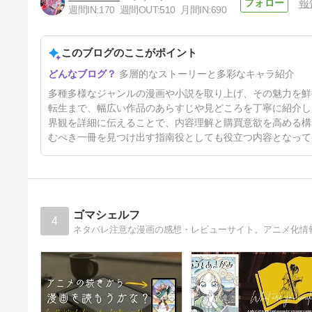
報
週間IN:
170
週間OUT:
510
月間IN:
690
『らーめん再遊記』 河合単 1
巻 あらすじ ネタバレ感想 どこ
で読める 電子書籍
このブログのここがポイント
6日前
多層的なストーリーと多彩なキャラ紹介
多種多様なジャンルの漫画や小説を取り上げ、その魅力を鮮
転生まで、幅広い作品のあらすじや見どころを丁寧に紹介し
界観を詳細に伝えることで、内容理解と購買意欲を高める構
むべき一冊を見つけ出す指南役としても役立つ内容となって
ゴマシェルフ
4
ネタバレ注意な漫画の感想・レビューサイト。アニメ化情