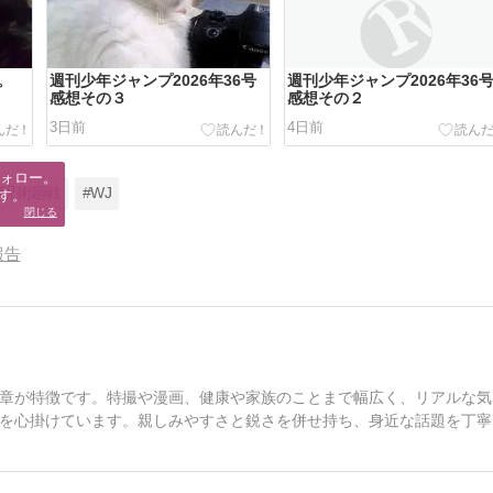
。
週刊少年ジャンプ2026年36号
週刊少年ジャンプ2026年36
感想その３
感想その２
3日前
4日前
ォロー。

#呪術廻戦
#WJ
す。
閉じる
報告
章が特徴です。特撮や漫画、健康や家族のことまで幅広く、リアルな気
を心掛けています。親しみやすさと鋭さを併せ持ち、身近な話題を丁寧