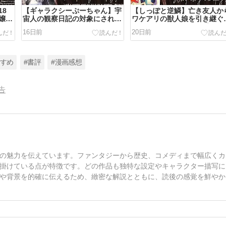
18
【ギャラクシーぷーちゃん】宇
【しっぽと逆鱗】亡き友人か
嬢様
宙人の観察日記の対象にされる
ワケアリの獣人娘を引き継ぐ
漫画
不条理な同居生活SFコメディ
ートフルコメディ漫画【ネタ
16日前
20日前
漫画【ネタバレ感想】
レ感想】
すすめ
#書評
#漫画感想
告
の魅力を伝えています。ファンタジーから歴史、コメディまで幅広くカ
掛けている点が特徴です。どの作品も独特な設定やキャラクター描写に
や背景を的確に伝えるため、緻密な解説とともに、読後の感覚を鮮やか