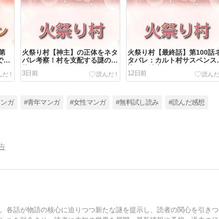
第
火祭り村【神主】の正体をネタ
火祭り村【最終話】第100話
で燕
バレ考察！村を支配する謎の人
タバレ：カルト村サスペンス
りへ
物とは！？
迎えた結末とは！？
3日前
12日前
マンガ
#青年マンガ
#女性マンガ
#無料試し読み
#読んだ感想
告
。各話が物語の核心に迫りつつ新たな謎を提示し、読者の関心を引きつ