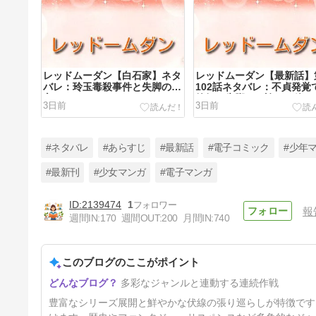
レッドムーダン【白石家】ネタ
レッドムーダン【最新話】
バレ：玲玉毒殺事件と失脚の行
102話ネタバレ：不貞発覚
方
徳妃は失脚！？諍いの終わ
3日前
3日前
#ネタバレ
#あらすじ
#最新話
#電子コミック
#少年
#最新刊
#少女マンガ
#電子マンガ
2139474
1
報
火祭り村【神主】ネタバレ：怪
週間IN:
170
週間OUT:
200
月間IN:
740
しい言動と隠された秘密と
は！？
12日前
このブログのここがポイント
多彩なジャンルと連動する連続作戦
豊富なシリーズ展開と鮮やかな伏線の張り巡らしが特徴です