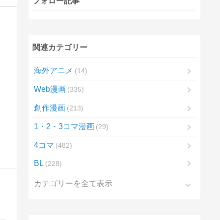
フォロー記事
関連カテゴリー
海外アニメ
14
Web漫画
335
創作漫画
213
1・2・3コマ漫画
29
4コマ
482
BL
228
カテゴリーを全て表示
電子コミックの最新話までのネタバレや見どころ、あらすじなどをお届け。配信中の電子コミックの中で、おすすめタイトルの最新話をご紹介します。少年・少女・女性・青年など、様々なジャンルの電子コミックを無料試し読みでお楽しみください