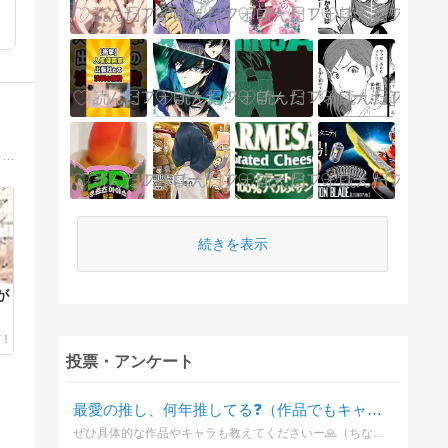
日常系からサスペンス、ホラーまで幅広いジャンルを扱う。電子書籍の選び方や、マイナー作品の紹介もあり、読み応えのある記事が多いのが特徴。じっくり読みたい派におすすめです。
続きを表示
が
巻
投票・アンケート
最愛の推し、何年推してる❓（作品でもキャラでも🙆‍♀️）
ぜひ具体的な作品やキャラも教えてくださいー🙏（ちなみに質問者は黒🏀をほぼ箱推しで10年ほど推してます🎵...が最近は「異世界の沙汰は社畜次第」のアレシュ様や、非BLだけど「とんでもスキルで異世界放浪メシ」のフェル様もそうとう熱い‼️）