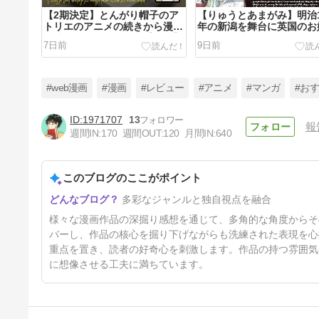
【2期決定】とんがり帽子のア
【りゅうとあまがみ】明治
トリエのアニメの続きから漫画
年の新潟を舞台に英国のお
を読むなら何巻から？【解説】
が町と人と食を知るグルメ
7日前
9日前
【ネタバレ感想】
#web漫画
#漫画
#レビュー
#アニメ
#マンガ
#お
1971707
13
報
週間IN:
170
週間OUT:
120
月間IN:
640
【高みの鷹見さん】高層ビルの
清掃作業で風と恋に揺れるお仕
事ラブコメ漫画【ネタバレ感
このブログのここがポイント
23日前
想】
多彩なジャンルと独自視点を融合
様々な漫画作品の深掘り感想を通じて、多角的な角度からそ
バーし、作品の核心を掘り下げながらも洗練された表現を心
重点を置き、読者の好奇心を刺激します。作品の持つ雰囲気
に想像させる工夫に満ちています。