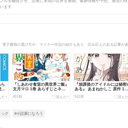
ンルを融合させ、読者に未知の世界を展開。最新情報や予想、過去の伏
います。
あら
『しあわせ食堂の異世界ご飯』
『放課後のアイドルには秘密
読め
文月マロ 1巻 あらすじとネタ
ある』 あまねかしこ 原作 1
バレ感想まとめ
ネタバレ あらすじ
4日前
5日前
ミック
#小説家になろう