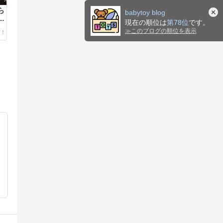
ら
babytoy blog
ハ
現在の順位は
第78位
です。
バ
≫
このブログの順位を表示