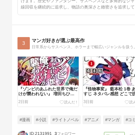
けます。歴史やファンタジー、サスペンスなど多角的なジャ
線回収を継続的に追求し、物語の奥深さと緻密さを追求して
マンガ好きが選ぶ最高作
3
『ゾンビのあふれた世界で俺だ
『怪物事変』 藍本松 1巻 
けが襲われない』 増田ちひろ
すじ ネタバレ感想 どこで
1巻 あらすじ ネタバレ感想
る
2日前
3日前
#漫画
#小説
#ライトノベル
#アニメ
#マンガ
#コ
2131991
3