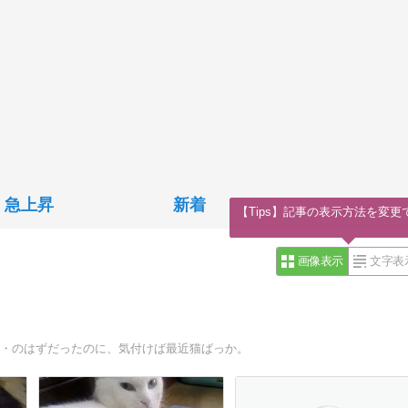
急上昇
新着
【Tips】記事の表示方法を変更
画像表示
文字表
・・のはずだったのに、気付けば最近猫ばっか。