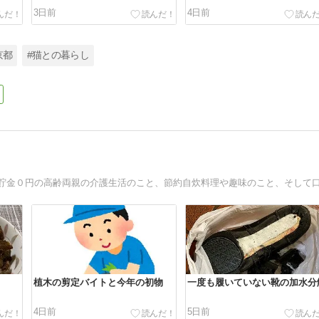
3日前
4日前
京都
#猫との暮らし
植木の剪定バイトと今年の初物
一度も履いていない靴の加水分
4日前
5日前