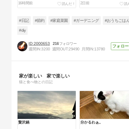
16時間前
2日前
#日記
#節約
#家庭菜園
#ガーデニング
#おうちごは
#diy
2000653
216
もう少し広いキッチンが欲しい！
週間IN:
3200
週間OUT:
29490
月間IN:
13780
5日前
家が楽しい 家で楽しい
猫と食べ物との日記
贅沢鍋
分かるわぁ。