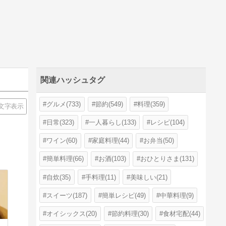
関連ハッシュタグ
グルメ(733)
節約(549)
料理(359)
文字表示
日常(323)
一人暮らし(133)
レシピ(104)
ワイン(60)
家庭料理(44)
お弁当(50)
簡単料理(66)
お酒(103)
おひとりさま(131)
自炊(35)
手料理(11)
美味しい(21)
スイーツ(187)
簡単レシピ(49)
中華料理(9)
オイシックス(20)
節約料理(30)
食材宅配(44)