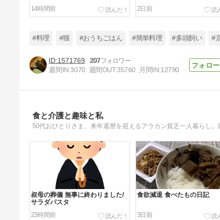
14時間前
2日前
#料理
#猫
#おうちごはん
#簡単料理
#多頭飼い
#
1571769
207
週間IN:
3070
週間OUT:
35760
月間IN:
12790
また作りました～
5日前
食と介護と趣味と私
叔母の葬儀 無事に終わりました/
食欲減退 食べたもの日記
サラダパスタ
23時間前
3日前