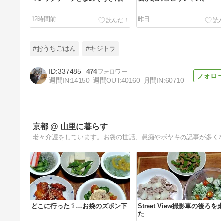
12時間前
昨日
#おうちごはん
#キジトラ
337485
474
週間IN:
14150
週間OUT:
40160
月間IN:
60710
決まらない。
4日前
京都 @ 山里に暮らす
老々介護をしています。お袋の世話、愚痴やボヤキの記事が多く
どこに行った？…お袋のズボン下
Street View撮影車の後ろを
た