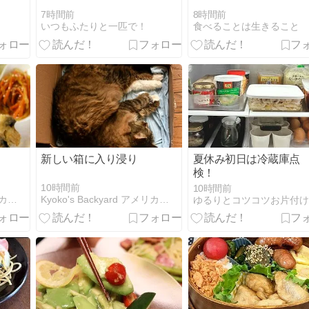
7時間前
8時間前
いつもふたりと一匹で！
食べることは生きること
新しい箱に入り浸り
夏休み初日は冷蔵庫点
検！
10時間前
10時間前
Kyoko's Backyard アメリカで田舎暮らし
Kyoko's Backyard アメリカで田舎暮らし
ゆるりとコツコツお片付け