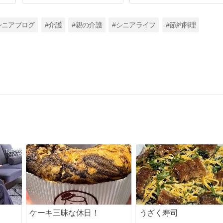
シニアブログ
#介護
#親の介護
#シニアライフ
#節約料理
ケーキ三昧な休日！
うざく寿司