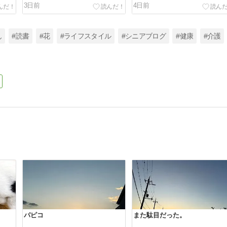
3日前
4日前
ん
#読書
#花
#ライフスタイル
#シニアブログ
#健康
#介護
パピコ
また駄目だった。