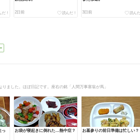
2日前
3日前
なりました。ほぼ日記です。座右の銘「人間万事塞翁が馬」
走っ
お袋が寝起きに倒れた…熱中症？
お墓参りの前日準備は忙しい？