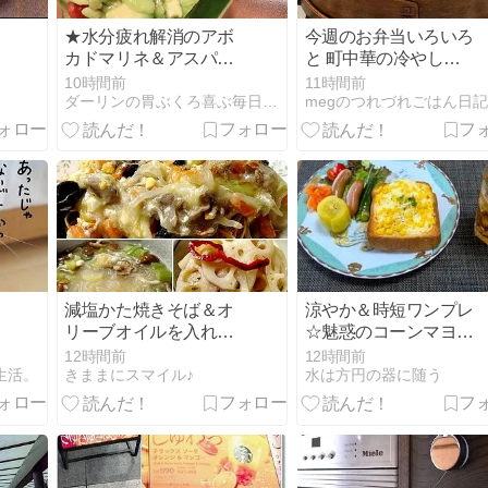
★水分疲れ解消のアボ
今週のお弁当いろいろ
カドマリネ＆アスパラ
と 町中華の冷やし
ベーコンぺぺロンチー
担々麺♪
10時間前
11時間前
ノ・#本日のおうちご
ん
ダーリンの胃ぶくろ喜ぶ毎日料理
megのつれづれごはん日記
はん
減塩かた焼きそば＆オ
涼やか＆時短ワンプレ
リーブオイルを入れ
☆魅惑のコーンマヨチ
て！レンコンの酢漬け
ーズトースト♪☆♪☆♪
12時間前
12時間前
等＆庭のケイトウ♪
生活。
きままにスマイル♪
水は方円の器に随う