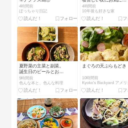
りのガーゼルームウェ
4時間前
4時間前
ア［PR］
ぽっちゃり日記
10年後も好きな家
夏野菜の主菜と副菜。
まぐろの天ぷらもどき
誕生日のビールとお菓
子
10時間前
9時間前
色んな本と、色んな料理