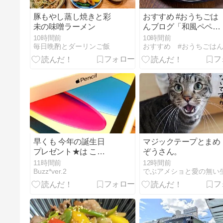
豚もやし蒸し焼きと彩
おすすめ #おうちごは
未の味噌ラーメン
んブログ「和風ペペロ
ンチーノスパゲッティ
10時間前
10時間前
ぶなしめじロースハム
毎日晩酌とダーリンご飯
おすすめ #おうちごは
キャベツタマネギ海
苔」
早くも 今年の誕生日
マジックテープとまめ
プレゼント★は これ
ぞうさん。
に...
11時間前
12時間前
Buzz*ver.2
でぶアメショと愛の無い