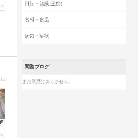
日記・雑談(主婦)
食材・食品
病気・症状
閲覧ブログ
50代おひとりさま、来年還暦を迎えるアラカン貧乏一人暮らし。貯金０円の高齢両親の介護生活のこと、節約自炊料理や趣味のこと、そして口に出しては決して言えない心の吐き出し日記ブログです
まだ履歴はありません。
解