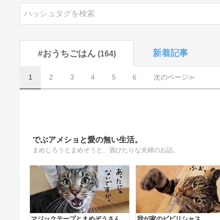
新着記事
#おうちごはん
164
1
2
3
4
5
6
次のページ≫
でぶアメショと愛の無い生活。
まめじろうとまめぞうと、酒びたりな夫婦のお話。
マジックテープとまめぞうさん。
我が家のビビリシャス。