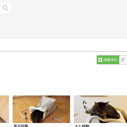
検索
画像表示
原点回帰。
また移動。