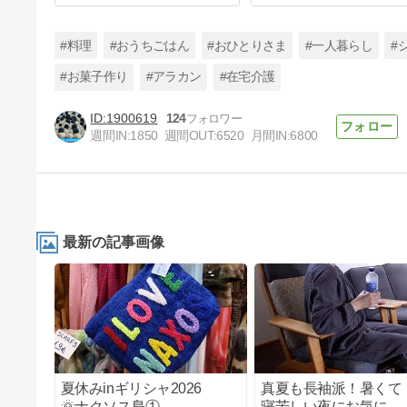
#料理
#おうちごはん
#おひとりさま
#一人暮らし
#
#お菓子作り
#アラカン
#在宅介護
1900619
124
売れない時は売れない オークシ
週間IN:
1850
週間OUT:
6520
月間IN:
6800
ョン出品の結果
6日前
最新の記事画像
夏休みinギリシャ2026
真夏も長袖派！暑くて
🌞ナクソス島①
寝苦しい夜にお気に入