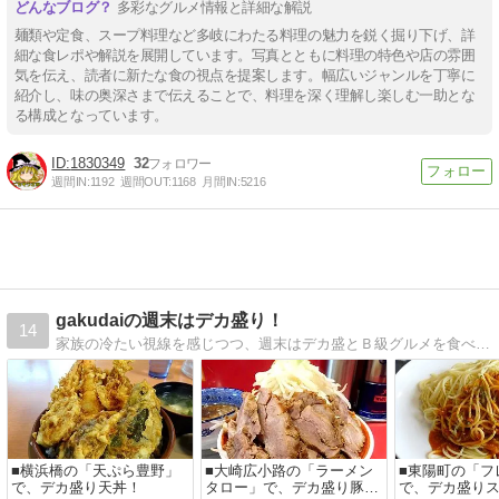
多彩なグルメ情報と詳細な解説
麺類や定食、スープ料理など多岐にわたる料理の魅力を鋭く掘り下げ、詳
細な食レポや解説を展開しています。写真とともに料理の特色や店の雰囲
気を伝え、読者に新たな食の視点を提案します。幅広いジャンルを丁寧に
紹介し、味の奥深さまで伝えることで、料理を深く理解し楽しむ一助とな
る構成となっています。
1830349
32
週間IN:
1192
週間OUT:
1168
月間IN:
5216
gakudaiの週末はデカ盛り！
14
家族の冷たい視線を感じつつ、週末はデカ盛とＢ級グルメを食べ歩いています！
■横浜橋の「天ぷら豊野」
■大崎広小路の「ラーメン
■東陽町の「フ
で、デカ盛り天丼！
タロー」で、デカ盛り豚つ
で、デカ盛り