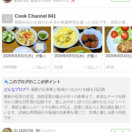
週間IN:
820
週間OUT:
8050
月間IN:
3770
Cook Channel 841
17
関西在住の主婦がお弁当や家庭料理を綴った日記です。庶民の家庭料理です。ブログにする事で、娘たちが自立し、家庭料理でつまずいた時にヒントになればと思い始めました。
2026年8月6日(木) 夕飯♫
2026年8月5日(水) 夕飯♫
2026年8月4日
15時間前
2日前
3日前
このブログのここがポイント
家庭の出来事と地域のつながりを綴る日記調
家族や近所の交流、自然災害の備えや日々の食事まで、多彩なテーマを軽
やかに綴る日常系の記録です。親しみやすい語り口と細やかなエピソード
で、身近な暮らしの一コマを飾らず伝え、読者に温もりと安心感を届けて
います。詳細な料理紹介や地域の出来事を通じて、共感と癒しを誘う内容
です。
1826759
39