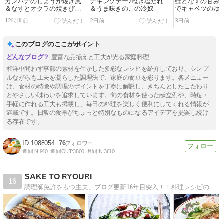
カンパチのしょうが焼き風
チキンソテー♪ねぎ塩だれ
鮭となすの甘
＆なすとオクラの焼きびた
＆うま味きのこの冷奴
でキャベツの
し
12時間前
2日前
3日前
このブログのここがポイント
豊富な品揃えと工夫が光る家庭料理
和洋中問わず季節の素材を生かした多彩なレシピを紹介しており、シンプ
ルながらも工夫を凝らした調理法で、家庭の食卓を彩ります。各メニュー
は、食材の特徴や調理のポイントを丁寧に解説し、きちんとしたこだわり
とやさしい味わいを追求しています。旬の食材を使った献立例や、時短・
手軽に作れる工夫も掲載し、毎日の料理を楽しく便利にしてくれる情報が
満載です。日常の食事がちょっと特別なものになるアイデアを提案し続け
る存在です。
1088054
76
週間IN:
910
週間OUT:
3800
月間IN:
3610
SAKE TO RYOURI
16
調理師免許をもつ主夫、ブログ更新16年目突入！！料理レシピの紹介「楽しく作って楽しく食べる」、男が喜ぶレシピ満載ですよ！！