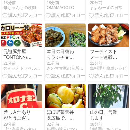
葉入りの和風
Scene、
18分前
16分前
20分前
OMAMAGOTO
母ちゃんちの晩御飯とどたばた日記
まよねーずの日常
チキンナゲッ
INTRO
トで晩ごはん
元祖豚丼屋
本日の日替わ
フーディスト
TONTONのカ
りランチ★カ
ノート連載、
ロリー一覧｜
レー炒めご飯
鶏もも肉と鶏
21分前
21分前
21分前
のんべえトラベル | お酒と旅行が大好きな人
きのママ家の台所から
魚料理と簡単レシピ
並・大盛・特
むね肉の「竜
盛・メガまで
田揚げ」
推定
PFC【2026年
最新】
差し入れあり
ほぼ野菜天丼
山の日、営業
がとうござい
＆広島で、眠
します
ます！（７日
くて退屈そう
29分前
32分前
38分前
【北海道産小麦のベーグル キートス】
料理の達人になりたい-隊長のブログ
讃岐手打ちうどん 四国屋の徒然日記
な総理＆冷や