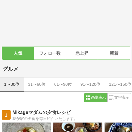
人気
フォロー数
急上昇
新着
グルメ
1〜30位
31〜60位
61〜90位
91〜120位
121〜150位
画像表示
文字表示
Mikageマダムの夕食レシピ
1
我が家の夕食を毎日紹介いたします。