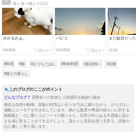
猫と食べ物との日記
分かるわぁ。
パピコ
また駄目だっ
5時間前
30時間前
3日前
#料理
#猫
#おうちごはん
#簡単料理
#多頭飼い
#京都
#猫との暮らし
このブログのここがポイント
四季折々の自然と人情描写を絶妙に融合
身近な自然や動物、家族の何気ない日々を巧みに綴りながら、さりげない
感動とユーモアを引き出しています。静かな風景や季節の移ろいに対する
観察眼と、心に響くエピソードの数々から、日常の中にある不思議と温か
さを感じ取ることができるでしょう。温もりと笑顔を誘う文章で、読者の
心に優しく寄り添います。