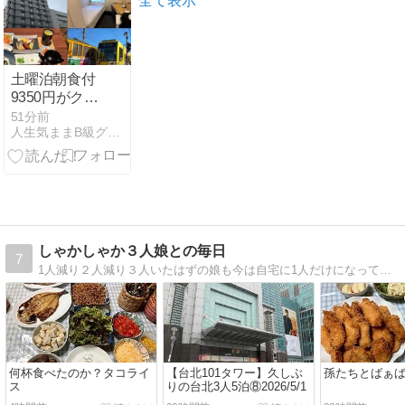
全て表示
い」
土曜泊朝食付
9350円がクー
ポンポイント
51分前
人生気ままB級グルメで〜アラフィフおっさんセミリタイア放浪記
で実質3000
円！天文館最
安クラス「ホ
テルサンフレ
ックス鹿児
島」に宿泊し
てみたら…激
しゃかしゃか３人娘との毎日
7
安の理由は？
1人減り２人減り３人いたはずの娘も今は自宅に1人だけになってしまいました。気が付けばブログを始めて、もう１8年も経っていました。
選べる朝食は
鶏飯 観光客に
優しい鹿児島
市電の乗り方
何杯食べたのか？タコライ
【台北101タワー】久しぶ
孫たちとばぁ
ス
りの台北3人5泊⑧2026/5/1