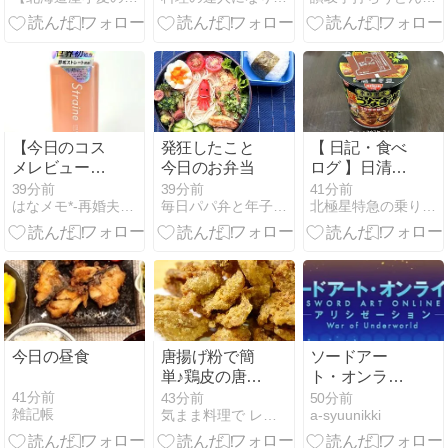
汁風ごはん＆
トマホークミ
サイル＆角煮
おにぎり弁当
【今日のコス
発狂したこと
【 日記・食べ
メレビュー】
今日のお弁当
ログ 】日清食
新感覚！スプ
品、季節限定
39分前
39分前
41分前
はなメモ*-再婚夫婦と猫2匹-
毎日パパ弁と年子３姉妹＋Mダックス
北極星特急の乗り物、ホビー、日常手記
レーなのにミ
「謎うなぎ
ルク♪ Straine
丼」を買って
ストレートヘ
食べてみまし
アミスト*
た！
今日の昼食
唐揚げ粉で簡
ソードアー
単♪鶏皮の唐揚
ト・オンライ
げ
ンアリシゼー
41分前
43分前
50分前
雑記帳
気まま料理で レシピとか
a-syuunikki
ションWar of
Underworld