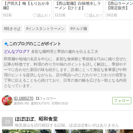
【戸田久】梅【もりおか冷
【西山製麺】白味噌冷しラ
【西山ラーメ
麺】
ーメン【ひぐま】
【限定販売】
5日前
12日前
19日前
#焼きそば
#インスタントラーメン
#チルド麺
このブログのここがポイント
多彩な麺料理と季節の趣向を伝える工夫
即席麺や地域の名店を中心に、多彩な食体験と季節感を巧みに織り交ぜた
記事が特徴です。料理の作り方や味のポイントを詳しく解説し、季節やテ
ーマに合わせた新旧の味を紹介します。読者にとって身近な食事選びや料
理のヒントを提供しながらも、店や商品へのこだわりやこだわりの背景を
丁寧に伝えることを心掛けており、日常の食の幅を広げる一助となる内容
となっています。
1885270
11
週間IN:
760
週間OUT:
670
月間IN:
3510
ほぼほぼ、昭和食堂
23
物見遊山を試行錯誤する記録。ほぼほぼ食レポはありません