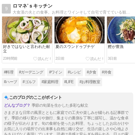
ロマネ’ｓキッチン
9
大食漢の夫との食事。お料理とワインそして自宅で育てている観葉植物やハーブ。日記のつもりで書いてます。
好きではないと言われた献
夏のスウンドゥブチゲ
鰹が豊漁
立
23時間前
2日前
3日前
#料理
#ガーデニング
#ワイン
#レシピ
#夕食
#外食
#ハーブ
#ゴルフ
#家庭料理
#LIFE
#お料理教室
このブログのここがポイント
季節の旬菜を生かした多彩な献立
さまざまな日常の風景とともに家庭での工夫や楽しみが綴られる記事群で
す。季節の移り変わりや旅行、集まりの裏側を丁寧に描写し、温かな食卓
の様子が伝わります。旬の食材を使ったお料理、ちょっとしたお出かけや
お気に入りの場所での出来事も自然に織り交ぜ、生活の楽しさや心地よさ
をさりげなく表現しています。読者は共感と安らぎを得られる、日々の家