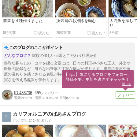
前菜を４種作りました
換気扇のお掃除を頼む
太刀魚を探し
り
5時間前
29時間前
3日前
このブログのここがポイント
家族の優しい日常とこだわり料理紹介
多彩な暮らしの一コマを綴る文章には、日々の料理や小さな工夫、外出や
医療の記録など、身近な出来事の丁寧な描写が光ります。季節の食材や家
庭の温もりを感じさせる表現が特徴で、親しみやすさとともに暮らしの充
【Tips】気になるブログをフォロー。

登録不要。更新を逃さずキャッチ！
実さを伝える趣旨が伝わります。
閉じる
486736
499
週間IN:
15790
週間OUT:
86230
月間IN:
71010
カリフォルニアのばあさんブログ
2
ボケ防止に始めました