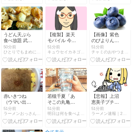
うどん天ぷら
【複製】楽天
【画像】紫色
食べ放題 武蔵
モバイル 今月
のぴよりん爆
野うどん小麦
も忘れずエン
誕！15周年コ
50分前
51分前
51分前
ひとりでもまめにがんばるブログ
キュウセイカネゴンのブログ
チャミのおやつまとめ
晴れ
トリー
ラボが可愛す
ぎる件
赤いきつね
若槻千夏「あ
【悲報】上沼
（ウマい出汁
そこの丸亀製
恵美子ブチギ
＆大きなあげ
麺の水は都内
レ「簡単にそ
51分前
51分前
51分前
ラーメンおっさんブログ
明日は何を食べようか
ラーメン速報｜2chまとめブログ
さん）
で1番おいし
うめん作れ言
い」「行って
うけど、そう
みて！本当に
めん作りて地
飲んで欲し
獄なんよ」