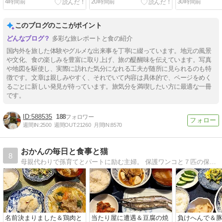
4時間前
20時間前
30時間前
このブログのここがポイント
多彩な旅レポートと食の紹介
国内外を旅した体験やグルメな出来事を丁寧に綴っています。地元の風景
や文化、食の楽しみを豊富に取り上げ、旅の醍醐味を伝えています。写真
や地図を駆使し、実際に訪れた気分になれる工夫が随所に見られるのも特
徴です。文章は親しみやすく、それでいて内容は具体的で、ページをめく
るごとに新しい発見が待っています。旅気分を満喫したい方に最適な一冊
です。
588535
188
週間IN:
2500
週間OUT:
21260
月間IN:
8570
おかんの毎日と食事と猫
8
母親代わりで孫育てとパートに励む主婦。 保護ワンコと７匹の保護ニャンコ。猫の保護活動で毎日ドタバタ。 でも家族の健康のため毎日栄養たっぷりな節約料理を作ります。
名前決まりました＆鶏肉と
当たり屋に遭遇＆豆腐の焼
負けへんで＆