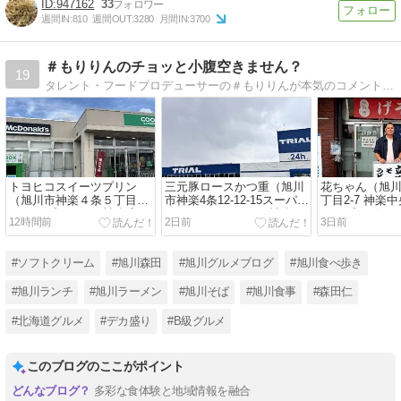
947162
33
週間IN:
810
週間OUT:
3280
月間IN:
3700
＃もりりんのチョッと小腹空きません？
19
タレント・フードプロデューサーの＃もりりんが本気のコメントで書いてます。（あくまでも個人的な感想ですけどね）夜中に見ちゃうとお腹がなっちゃうかも！youtube「森田仁のもりチャンネルりん」でも美味しいを発信中です。
トヨヒコスイーツプリン
三元豚ロースかつ重（旭川
花ちゃん（旭川
（旭川市神楽４条５丁目1-
市神楽4条12-12-15スーパー
丁目2-7 神楽
22コープさっぽろ神楽店）
センタートライアル神楽
ングプラザ 1F
12時間前
2日前
3日前
店）
#ソフトクリーム
#旭川森田
#旭川グルメブログ
#旭川食べ歩き
#旭川ランチ
#旭川ラーメン
#旭川そば
#旭川食事
#森田仁
#北海道グルメ
#デカ盛り
#B級グルメ
このブログのここがポイント
多彩な食体験と地域情報を融合