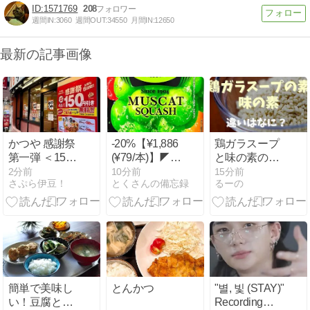
1571769
208
週間IN:
3060
週間OUT:
34550
月間IN:
12650
最新の記事画像
かつや 感謝祭
-20%【¥1,886
鶏ガラスープ
第一弾 ＜150
(¥79/本)】◤ア
と味の素の違
円引きだけで
サヒ飲料 ウィ
いは？それぞ
2分前
10分前
15分前
さぷら伊豆！
とくさんの備忘録
るーの
はない！実は
ルキンソン タ
れ向いてる料
お得な理由と
ンサン マスカ
理を調査
は・・＞
ットスカッシ
ュ 490ml 24本
簡単で美味し
とんかつ
"별, 빛 (STAY)"
い！豆腐と大
Recording