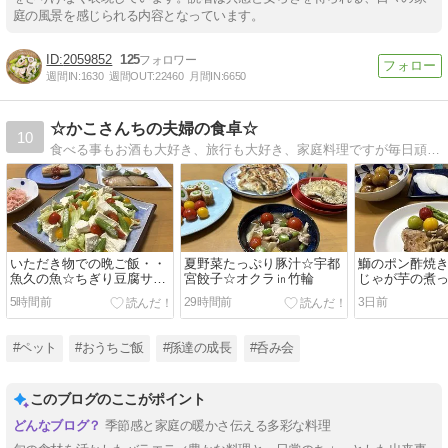
庭の風景を感じられる内容となっています。
2059852
125
週間IN:
1630
週間OUT:
22460
月間IN:
6650
☆かこさんちの夫婦の食卓☆
10
食べる事もお酒も大好き、旅行も大好き、家庭料理ですが毎日頑張っています。
いただき物での晩ご飯・・
夏野菜たっぷり豚汁☆宇都
鰤のポン酢焼
魚久の魚☆ちぎり豆腐サラ
宮餃子☆オクラ㏌竹輪
じゃが芋の煮
ダ☆子犬の件
子犬の件
5時間前
29時間前
3日前
#ペット
#おうちご飯
#孫達の成長
#呑み会
このブログのここがポイント
季節感と家庭の暖かさ伝える多彩な料理