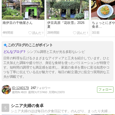
南伊豆の干物屋さん
伊豆高原『花吹雪』2026
ちょっとにぎ
夏
食卓…
4時間前
28時間前
3日前
このブログのここがポイント
シンプル調理と工夫が光る多彩なレシピ
日常の料理を広げるさまざまなアイディアと工夫を紹介しています。ひと
工夫加えた調味や盛り付け、身近な食材を使ったバリエーションが特徴で
す。短時間の調理でも満足感を追求し、家庭の食卓を豊かに彩る知恵やコ
ツを丁寧に伝えている点が魅力です。毎日の献立選びに役立つ実用的な工
夫が満載です。
1240179
247
週間IN:
4920
週間OUT:
37460
月間IN:
23070
シニア夫婦の食卓
5
シニア夫婦のほぼ毎日の夕食日記です。のんびり、まったり夫婦のおとぼけの毎日をつづります。