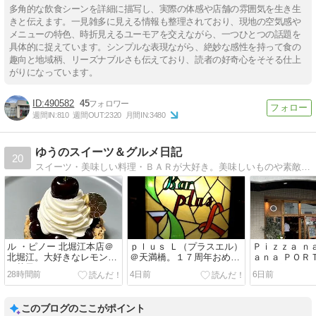
多角的な飲食シーンを詳細に描写し、実際の体感や店舗の雰囲気を生き生
きと伝えます。一見雑多に見える情報も整理されており、現地の空気感や
メニューの特色、時折見えるユーモアを交えながら、一つひとつの話題を
具体的に捉えています。シンプルな表現ながら、絶妙な感性を持って食の
趣向と地域柄、リーズナブルさも伝えており、読者の好奇心をそそる仕上
がりになっています。
490582
45
週間IN:
810
週間OUT:
2320
月間IN:
3480
ゆうのスイーツ＆グルメ日記
20
スイーツ・美味しい料理・ＢＡＲが大好き。美味しいものや素敵なお店の方達から、いつも笑顔と幸せを頂いています
ル ・ピノー 北堀江本店＠
ｐｌｕｓ Ｌ（プラスエル）
Ｐｉｚｚａ ｎ
北堀江。大好きなレモンの
＠天満橋。１７周年おめで
ａｎａ ＰＯＲ
お菓子を
とうございます
ァ ナポレター
28時間前
4日前
6日前
＠古川橋。シ
ピッツァラン
このブログのここがポイント