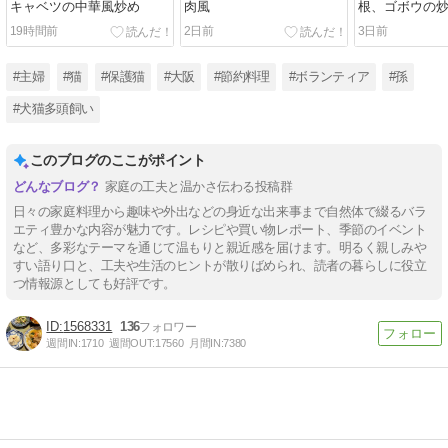
キャベツの中華風炒め
肉風
根、ゴボウの
19時間前
2日前
3日前
#主婦
#猫
#保護猫
#大阪
#節約料理
#ボランティア
#孫
#犬猫多頭飼い
このブログのここがポイント
家庭の工夫と温かさ伝わる投稿群
日々の家庭料理から趣味や外出などの身近な出来事まで自然体で綴るバラ
エティ豊かな内容が魅力です。レシピや買い物レポート、季節のイベント
など、多彩なテーマを通じて温もりと親近感を届けます。明るく親しみや
すい語り口と、工夫や生活のヒントが散りばめられ、読者の暮らしに役立
つ情報源としても好評です。
1568331
136
週間IN:
1710
週間OUT:
17560
月間IN:
7380