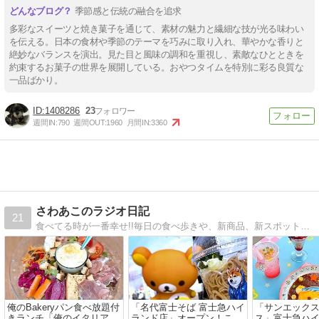
季節感と伝統の融合を追求
多彩なスイーツと焼き菓子を通じて、素材の魅力と繊細な技が光る味わい
を伝える。日本の食材や季節のテーマを巧みに取り入れ、華やかな香りと
絶妙なバランスを演出。見た目と風味の調和を重視し、素敵なひとときを
約束するお菓子の世界を展開している。おやつタイムを特別に彩る良質な
一品ばかり。
1408286
23
週間IN:
790
週間OUT:
1960
月間IN:
3360
さわあこのラジオ日記
21
食べてる時が一番幸せ!!毎日の食べ歩きや、新商品、新スポットの美味しいものを写真満載で紹介します！
俺のBakeryパン食べ放題付
「名代富士そば 富士急ハイ
「サンエックス
きランチ「俺のイタリアン
ランド店」オープン！ここ
ス」富士急ハ