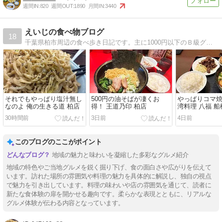
週間IN:
820
週間OUT:
1890
月間IN:
3440
えいじの食べ物ブログ
18
千葉県柏市周辺の食べ歩き日記です。主に1000円以下のＢ級グルメの食べ歩きを紹介しています。レイソル、ボートレースの話題も。
それでもやっぱり塩汁無し
500円の油そばが凄くお
やっぱりコマ焼
なのよ 俺の生きる道 柏店
得！ 王道乃印 柏店
湾料理 八福 船
30時間前
3日前
4日前
このブログのここがポイント
地域の魅力と味わいを凝縮した多彩なグルメ紹介
地域の特色やご当地グルメを鋭く掘り下げ、食の面白さや広がりを伝えて
います。訪れた場所の雰囲気や料理の魅力を具体的に解説し、独自の視点
で魅力を引き出しています。料理の味わいや店の雰囲気を通じて、読者に
新たな食体験の扉を開かせる趣向です。柔らかな表現とともに、リアルな
グルメ体験が伝わる内容となっています。