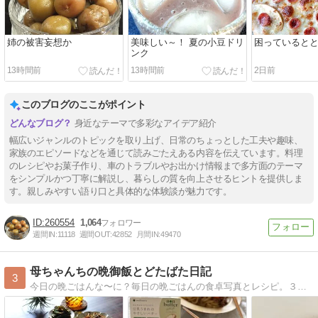
姉の被害妄想か
美味しい～！ 夏の小豆ドリ
困っていると
ンク
13時間前
13時間前
2日前
このブログのここがポイント
身近なテーマで多彩なアイデア紹介
幅広いジャンルのトピックを取り上げ、日常のちょっとした工夫や趣味、
家族のエピソードなどを通じて読みごたえある内容を伝えています。料理
のレシピやお菓子作り、車のトラブルやお出かけ情報まで多方面のテーマ
をシンプルかつ丁寧に解説し、暮らしの質を向上させるヒントを提供しま
す。親しみやすい語り口と具体的な体験談が魅力です。
260554
1,064
週間IN:
11118
週間OUT:
42852
月間IN:
49470
母ちゃんちの晩御飯とどたばた日記
3
今日の晩ごはんな〜に？毎日の晩ごはんの食卓写真とレシピ。３兄妹（もうみんな大人ですが全員同居中）＋ラブラドールレトリバーのメイの毎日です。