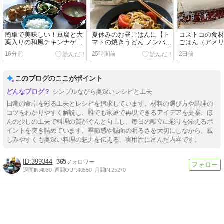
簡単で美味しい！豆腐と大
夏休みのお昼ごはんに【ト
コストコの食
葉入りの和風チキンナゲッ
マトの焼きうどん ノンバタ
ごはん（アメ
トで晩ごはん
ーホワイトのせ】と引き続
ムビーフ焼き
16分前
25時間前
2日前
きコストコ祭り中
コを使って）
このブログのここがポイント
シンプルながら奥深いレシピと工夫
日常の食卓を彩る工夫とレシピを追求しています。材料の選び方や調理の
コツをわかりやすく解説し、誰でも家庭で再現できるアイデアを提案。ほ
んの少しの工夫で料理の質がぐんと向上し、毎日の献立に彩りを添えるポ
イントを突き詰めています。季節感や誌面の明るさを大切にしながら、親
しみやすくも奥深い料理の魅力を伝える、実用性に富んだ内容です。
399344
365
週間IN:
4930
週間OUT:
40550
月間IN:
25270