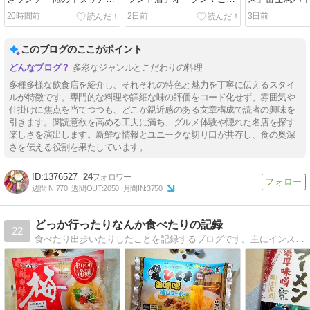
テラス」＠恵比寿
にしかないメニューも！
リア♪写真を撮
20時間前
2日前
3日前
可愛い世界♪
このブログのここがポイント
多彩なジャンルとこだわりの料理
多種多様な飲食店を紹介し、それぞれの特色と魅力を丁寧に伝えるスタイ
ルが特徴です。専門的な料理や詳細な味の評価をコード化せず、雰囲気や
仕掛けに焦点を当てつつも、どこか親近感のある文章構成で読者の興味を
引きます。閲読意欲を高める工夫に満ち、グルメ体験や隠れた名店を探す
楽しさを演出します。新鮮な情報とユニークな切り口が共存し、食の奥深
さを伝える役割を果たしています。
1376527
24
週間IN:
770
週間OUT:
2050
月間IN:
3750
どっか行ったりなんか食べたりの記録
22
食べたり出歩いたりしたことを記録するブログです。主にインスタント、チルドのラーメンや焼きそばなど麺類を取り上げています。たまに出歩いた先のお店で食べたことについても記録しています。