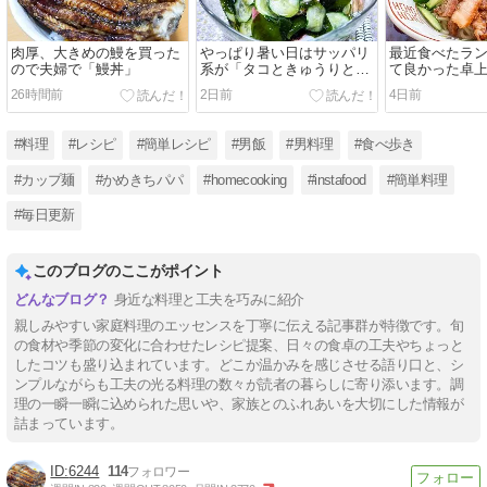
肉厚、大きめの鰻を買った
やっぱり暑い日はサッパリ
最近食べたラ
ので夫婦で「鰻丼」
系が「タコときゅうりとワ
て良かった卓
カメの酢の物」
機」
26時間前
2日前
4日前
#料理
#レシピ
#簡単レシピ
#男飯
#男料理
#食べ歩き
#カップ麺
#かめきちパパ
#homecooking
#instafood
#簡単料理
#毎日更新
このブログのここがポイント
身近な料理と工夫を巧みに紹介
親しみやすい家庭料理のエッセンスを丁寧に伝える記事群が特徴です。旬
の食材や季節の変化に合わせたレシピ提案、日々の食卓の工夫やちょっと
したコツも盛り込まれています。どこか温かみを感じさせる語り口と、シ
ンプルながらも工夫の光る料理の数々が読者の暮らしに寄り添います。調
理の一瞬一瞬に込められた思いや、家族とのふれあいを大切にした情報が
詰まっています。
6244
114