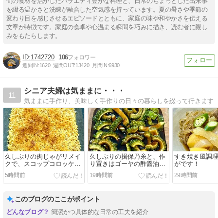
旬の食材を活かしたバラエティ豊かな料理と、日常のちょっとした出来事
を綴る温かさと洗練が融合した空気感を持っています。夏の暑さや季節の
変わり目を感じさせるエピソードとともに、家庭の味や和やかさを伝える
文章が特徴です。家庭の食卓や心温まる瞬間を巧みに描き、読む者に親し
みをもたらします。
1742720
106
週間IN:
1620
週間OUT:
13420
月間IN:
6930
シニア夫婦は気ままに・・・
11
気ままに手作り、美味しく手作りの日々の暮らしを綴って行きます
久しぶりの肉じゃがリメイ
久しぶりの揖保乃糸と、作
すき焼き風調
クで、スコップコロッケで
り置きはゴーヤの酢醤油漬
がです！
す！
けです！
5時間前
19時間前
29時間前
このブログのここがポイント
簡潔かつ具体的な日常の工夫を紹介