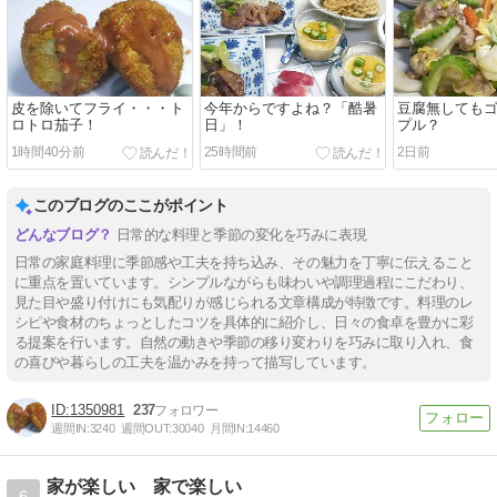
皮を除いてフライ・・・ト
今年からですよね？「酷暑
豆腐無しても
ロトロ茄子！
日」！
プル？
1時間40分前
25時間前
2日前
このブログのここがポイント
日常的な料理と季節の変化を巧みに表現
日常の家庭料理に季節感や工夫を持ち込み、その魅力を丁寧に伝えること
に重点を置いています。シンプルながらも味わいや調理過程にこだわり、
見た目や盛り付けにも気配りが感じられる文章構成が特徴です。料理のレ
シピや食材のちょっとしたコツを具体的に紹介し、日々の食卓を豊かに彩
る提案を行います。自然の動きや季節の移り変わりを巧みに取り入れ、食
の喜びや暮らしの工夫を温かみを持って描写しています。
1350981
237
週間IN:
3240
週間OUT:
30040
月間IN:
14460
家が楽しい 家で楽しい
6