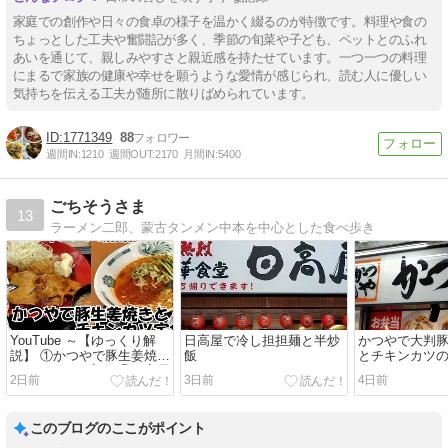
家庭での創作や日々の食卓の様子を温かく綴るのが特徴です。料理や食の
ちょっとした工夫や奮闘記が多く、季節の旬菜や子ども、ペットとのふれ
あいを通じて、親しみやすさと親近感を持たせています。一つ一つの料理
にまるで家族の健康や幸せを願うような愛情が感じられ、読む人に優しい
気持ちを伝える工夫が随所に散りばめられています。
1771349
88
週間IN:
1210
週間OUT:
2170
月間IN:
5400
ごちそうさま
13
ラーメン二郎、蒙古タンメン中本を中心とした食べ歩き
YouTube ～【ゆっくり解
日高屋で冷し担担麺と半炒
かつやで大判
説】 ①かつやで豚生姜焼き
飯
とチキンカツ
とチキンカツ定食 ②日高屋
食
2日前
3日前
4日前
で冷し担担麺と半炒飯
このブログのここがポイント