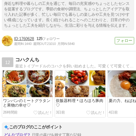
身近な料理や暮らしの工夫を通じて、毎日の充実感やちょっとしたセンス
を提案するブログです。季節の食材や調理法、ちょっとしたアイデアを取
り入れた記事が多く、忙しい毎日でも暮らしの楽しみや工夫を見つけやす
い構成になっています。長く続けられることへのこだわりと、日常の中の
ちょっとした工夫を紹介しながら、生活に彩りを与える情報を伝えます。
1760628
125
週間IN:
1440
週間OUT:
21010
月間IN:
5840
コハクんち
12
最近トイプードルのコハクを飼い始めました。可愛くて可愛くてメロメロです。その勢いで洋服も手作り始めました。犬の管理栄養士の資格もとりました。手作りご飯を楽しんで続けていきます。
ワンパンのミートグラタン
炊飯器料理＊ほろほろ豚肉
夏の力、ねば
と果物の幸せ♡
♡
26時間前
3日前
4日前
このブログのここがポイント
日常の喜びを映す丁寧な記録