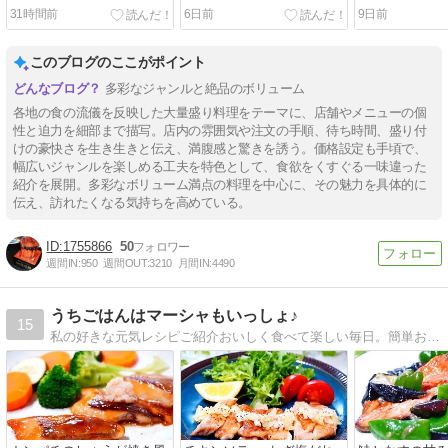
け麺！
ィ！
31時間前
6日前
9日前
このブログのここがポイント
多彩なジャンルと絶品のボリューム
各地の食の流儀を反映した大量盛り料理をテーマに、店舗やメニューの個
性と迫力を細部まで描写。店内の雰囲気や注文の手順、待ち時間、盛り付
けの豪快さを生き生きと伝え、満腹感と驚きを誘う。価格設定も手頃で、
幅広いジャンルを楽しめる工夫を特色として、食欲をくすぐる一味違った
紹介を展開。多彩なボリューム満点の料理を中心に、その魅力を具体的に
伝え、訪れたくなる気持ちを高めている。
1755866
50
週間IN:
950
週間OUT:
3210
月間IN:
4490
うちごはんはマーシャもいっしょ♪
15
私の好きな元気レシピご紹介おいしく食べて楽しい毎日。簡単おかず＆ラクラク献立。