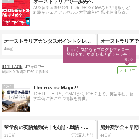
11
オーストラリアで一歩先へ
AUS留学国際結婚/IELTS(L9R9S7.5W7)/ビザ情報など、
経験をシェア!メルボルン大学編入/卒業/永住権取得,
オーストラリアカンタスポイントクレジットカード個人的ランキング
4年前
4年前
【Tips】気になるブログをフォロー。

登録不要。更新を逃さずキャッチ！
閉じる
1817019
3
週間IN:
0
週間OUT:
60
月間IN:
0
12
There is no Magic!!
TOEFL、IELTS、GMATからTOEICまで、英語学習、留
学準備に役に立つ情報を提供。
留学前の英語勉強法｜4技能・単語・文法までの準備ロードマップ
33日前
44日前