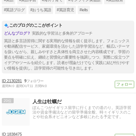
#英語ブログ
#おうち英語
#英語育児
#ielts
このブログのここがポイント
実践的な学習法と多角的アプローチ
英語と多言語習得に関する実用的な情報を鋭く提示します。フォニックス
や動画配信サービス、家庭環境を活かした語学学習法など、幅広いテーマ
を扱いながら、親しみやすさと具体性を両立させた内容構成です。学習の
要点を明確に伝え、継続と習慣化の重要性を強調しつつ、実際に役立つア
イデアやツールを紹介します。読者が理論だけでなく実践に結び付けやす
い情報を提供し、語学習得の可能性を引き出します。
2130281
9
週間IN:
0
週間OUT:
11
月間IN:
0
20
人生は牡蠣だ
ぽんこつがイギリス留学に行くまでの道のり。英語学習
法や資金準備法などの留学準備全般、時々イギリスのこ
とや社会系オピニオンなど多岐にわたる予定です。
1838475