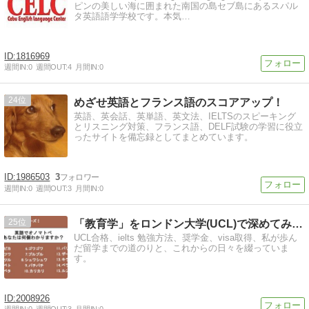
ピンの美しい海に囲まれた南国の島セブ島にあるスパル
タ英語語学学校です。本気…
1816969
週間IN:
0
週間OUT:
4
月間IN:
0
24
めざせ英語とフランス語のスコアアップ！
英語、英会話、英単語、英文法、IELTSのスピーキング
とリスニング対策、フランス語、DELF試験の学習に役立
ったサイトを備忘録としてまとめています。
1986503
3
週間IN:
0
週間OUT:
3
月間IN:
0
25
「教育学」をロンドン大学(UCL)で深めてみよう
UCL合格、ielts 勉強方法、奨学金、visa取得、私が歩ん
だ留学までの道のりと、これからの日々を綴っていま
す。
2008926