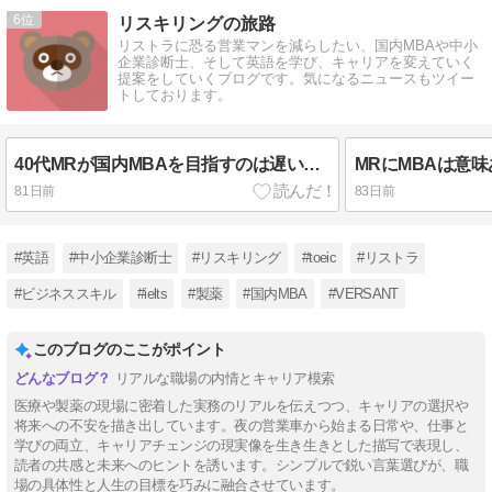
6
リスキリングの旅路
リストラに恐る営業マンを減らしたい、国内MBAや中小
企業診断士、そして英語を学び、キャリアを変えていく
提案をしていくブログです。気になるニュースもツイー
トしております。
40代MRが国内MBAを目指すのは遅いのか？将来不安と学び直しのリアル
81日前
83日前
#英語
#中小企業診断士
#リスキリング
#toeic
#リストラ
#ビジネススキル
#ielts
#製薬
#国内MBA
#VERSANT
このブログのここがポイント
リアルな職場の内情とキャリア模索
医療や製薬の現場に密着した実務のリアルを伝えつつ、キャリアの選択や
将来への不安を描き出しています。夜の営業車から始まる日常や、仕事と
学びの両立、キャリアチェンジの現実像を生き生きとした描写で表現し、
読者の共感と未来へのヒントを誘います。シンプルで鋭い言葉選びが、職
場の具体性と人生の目標を巧みに融合させています。