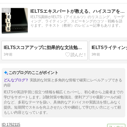
9
IELTSエキスパートが教える、ハイスコアを取る方法
IELTS講師がIELTS（アイエルツ）のリスニング、リーデ
ィング、ライティング、スピーキングのコツ・戦略を語
ります。テキスト（教材）のレビュー記事もあります。
IELTSスコアアップに効果的な文法勉強法とおすすめ参考書5選
3年前
3年前
このブログのここがポイント
実践的な対策と多角的な情報で確実にレベルアップできる
内容
IELTSや英語学習に役立つ情報を幅広くカバーし、初心者から上級者までの
学びをサポートします。試験対策や勉強法、便利アプリや最新ツールの紹
介など、多彩なテーマを扱い、具体的なアドバイスや実践法を惜しみなく
提供。短期間でスキルを向上させたい方や継続して学びたい方にとって頼
もしい内容となっています。
1762115