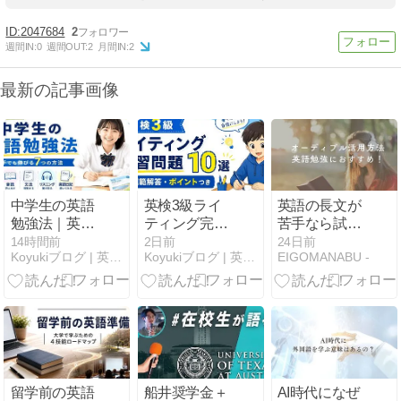
2047684
2
週間IN:
0
週間OUT:
2
月間IN:
2
最新の記事画像
中学生の英語
英検3級ライ
英語の長文が
勉強法｜英語
ティング完全
苦手なら試し
が苦手でも伸
攻略｜採点基
てほしい｜
14時間前
2日前
24日前
Koyukiブログ | 英語の自然な表現とノマド暮らし
Koyukiブログ | 英語の自然な表現とノマド暮らし
EIGOMANABU -
びる7つの方
準・テンプレ
Cambridge C2
法【長年の講
ート・練習問
レベルにつな
師経験から解
題
がった読書法
説】
留学前の英語
船井奨学金＋
AI時代になぜ