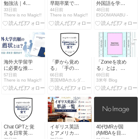
勉強法｜4技
早期卒業で
外国語を学ぶ
能・単語・文
「日本の私大
のか？海外で
33日前
44日前
48日前
There is no Magic!!
There is no Magic!!
EIGOMANABU -
法までの準備
と同じ費用」
子育てして思
ロードマップ
に！公立高校
う事
からUT Austin
へ進学・Yuki
さんに聞く
海外大学留学
「夢から覚め
「Zoneを攻め
に必要な推薦
る」「手のひ
る」とは、一
状とは？先生
らを返す」は
体何なのか?
57日前
66日前
69日前
There is no Magic!!
英国MBAホルダーが語る英語学習のすべて
3米年 Blog
への頼み方・
英語で？自己
書き方・準備
啓発・コミュ
方法を解説
ニティを語る
英語表現
Chat GPTと覚
イギリス英語
40代MRが国
える日常英会
とアメリカ英
内MBAを目指