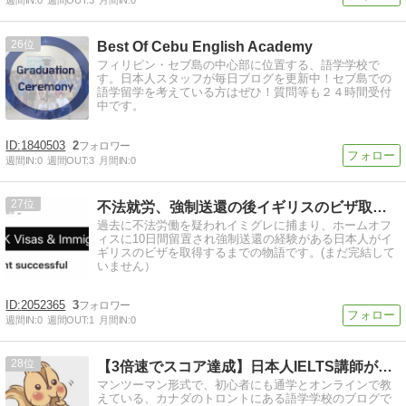
週間IN:
0
週間OUT:
3
月間IN:
0
26
Best Of Cebu English Academy
フィリピン・セブ島の中心部に位置する、語学学校で
す。日本人スタッフが毎日ブログを更新中！セブ島での
語学留学を考えている方はぜひ！質問等も２４時間受付
中です。
1840503
2
週間IN:
0
週間OUT:
3
月間IN:
0
27
不法就労、強制送還の後イギリスのビザ取得するまでの物語(続)
過去に不法労働を疑われイミグレに捕まり、ホームオフ
ィスに10日間留置され強制送還の経験がある日本人がイ
ギリスのビザを取得するまでの物語です。(まだ完結して
いません）
2052365
3
週間IN:
0
週間OUT:
1
月間IN:
0
28
【3倍速でスコア達成】日本人IELTS講師が大人に教える、…
マンツーマン形式で、初心者にも通学とオンラインで教
えている、カナダのトロントにある語学学校のブログで