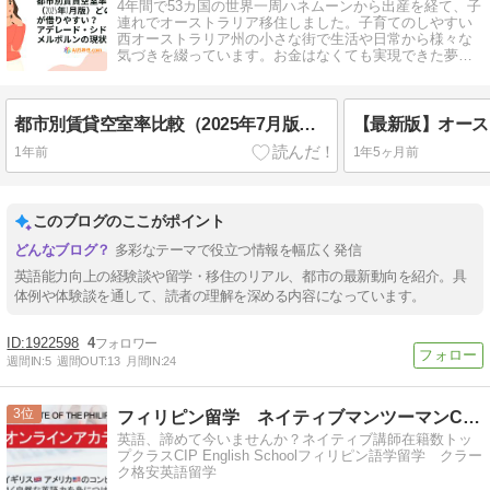
4年間で53カ国の世界一周ハネムーンから出産を経て、子
連れでオーストラリア移住しました。子育てのしやすい
西オーストラリア州の小さな街で生活や日常から様々な
気づきを綴っています。お金はなくても実現できた夢の
ような実体験も公開中です！
都市別賃貸空室率比較（2025年7月版）どの都市が借りやすい？アデレード・シドニー・メルボルンの現状
1年前
1年5ヶ月前
このブログのここがポイント
多彩なテーマで役立つ情報を幅広く発信
英語能力向上の経験談や留学・移住のリアル、都市の最新動向を紹介。具
体例や体験談を通して、読者の理解を深める内容になっています。
1922598
4
週間IN:
5
週間OUT:
13
月間IN:
24
3
フィリピン留学 ネイティブマンツーマンCIP School
英語、諦めて今いませんか？ネイティブ講師在籍数トッ
プクラスCIP English Schoolフィリピン語学留学 クラー
ク格安英語留学