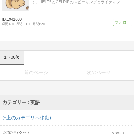
す。 IELTSとCELPIPのスピーキングとライティン…
1941660
週間IN:
0
週間OUT:
0
月間IN:
0
1〜30位
前のページ
次のページ
カテゴリー : 英語
(↑上のカテゴリへ移動)
※英語(全て)
2098