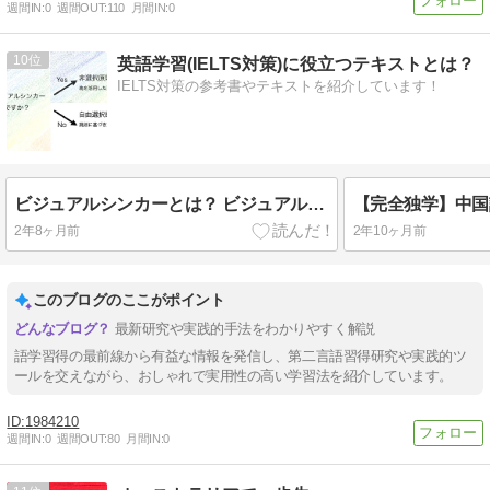
週間IN:
0
週間OUT:
110
月間IN:
0
10
英語学習(IELTS対策)に役立つテキストとは？
IELTS対策の参考書やテキストを紹介しています！
ビジュアルシンカーとは？ ビジュアルシンキングの最新研究も紹介・日本人の6割が実践すべき英語学習方法とは！？
2年8ヶ月前
2年10ヶ月前
このブログのここがポイント
最新研究や実践的手法をわかりやすく解説
語学習得の最前線から有益な情報を発信し、第二言語習得研究や実践的ツ
ールを交えながら、おしゃれで実用性の高い学習法を紹介しています。
1984210
週間IN:
0
週間OUT:
80
月間IN:
0