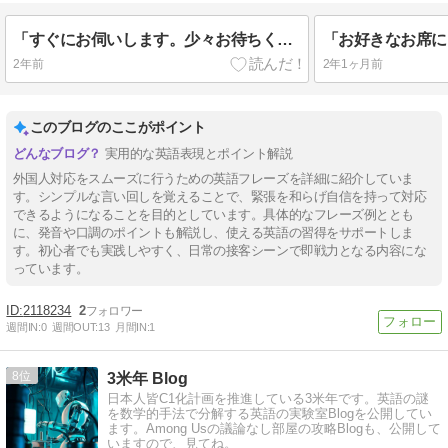
「すぐにお伺いします。少々お待ちください」は英語で？
「お好きなお席に
2年前
2年1ヶ月前
このブログのここがポイント
実用的な英語表現とポイント解説
外国人対応をスムーズに行うための英語フレーズを詳細に紹介していま
す。シンプルな言い回しを覚えることで、緊張を和らげ自信を持って対応
できるようになることを目的としています。具体的なフレーズ例ととも
に、発音や口調のポイントも解説し、使える英語の習得をサポートしま
す。初心者でも実践しやすく、日常の接客シーンで即戦力となる内容にな
っています。
2118234
2
週間IN:
0
週間OUT:
13
月間IN:
1
8
3米年 Blog
日本人皆C1化計画を推進している3米年です。英語の謎
を数学的手法で分解する英語の実験室Blogを公開してい
ます。Among Usの議論なし部屋の攻略Blogも、公開して
いますので、見てね。