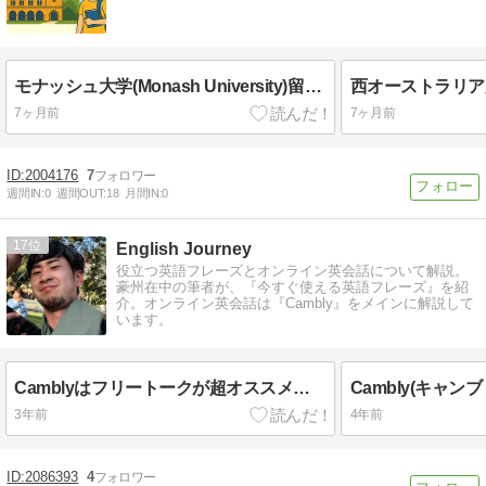
モナッシュ大学(Monash University)留学完全ガイド｜偏差値・入学条件・学部・学費をプロが徹底解説
7ヶ月前
7ヶ月前
2004176
7
週間IN:
0
週間OUT:
18
月間IN:
0
17
English Journey
役立つ英語フレーズとオンライン英会話について解説。
豪州在中の筆者が、『今すぐ使える英語フレーズ』を紹
介。オンライン英会話は『Cambly』をメインに解説して
います。
Camblyはフリートークが超オススメ【3つの効果的な受講方法も】
3年前
4年前
2086393
4