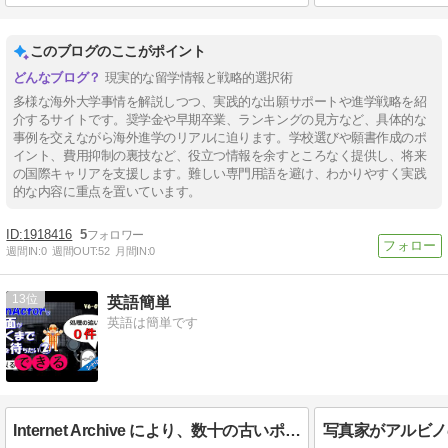
このブログのここがポイント
現実的な留学情報と戦略的選択術
多様な海外大学事情を解説しつつ、実践的な出願サポートや進学戦略を紹
介するサイトです。奨学金や早期卒業、ランキングの見方など、具体的な
事例を交えながら海外進学のリアルに迫ります。学校選びや願書作成のポ
イント、費用抑制の裏技など、役立つ情報を余すところなく提供し、将来
の国際キャリアを支援します。難しい専門用語を避け、わかりやすく実践
的な内容に重点を置いています。
1918416
5
週間IN:
0
週間OUT:
52
月間IN:
0
13
英語簡単
英語は簡単です
Internet Archive により、数十の古いポータブル コンソールが復活します