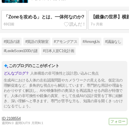
「Zoneを攻める」とは、一体何なのか?
69日前
7ヶ月前
#英語の謎
#英語の実験室
#アモングアス
#AmongUs
#議論なし
#LexileScore1000の謎
#日本人皆C1化計画
このブログのここがポイント
人体構造の非可換性と設計思い込みに焦点
生成AIにおける人体の左右認識問題やカメラワークの見える化、仮定法の
理解促進など、多角的な視点から解説しています。専門的な用語や理論を
わかりやすく解説し、AIや映像制作の奥深さを再認識させる内容が特徴で
す。人体の非可換性や鏡像の真実、そして生成AIの設計背景を丁寧に紐解
き、深い理解へと導きます。専門が苦手な方も、知識の扉を開くきっかけ
になるでしょう。
2108554
週間IN:
0
週間OUT:
9
月間IN:
1