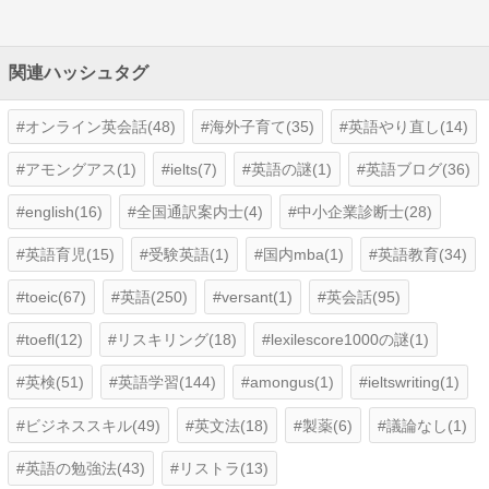
関連ハッシュタグ
オンライン英会話(48)
海外子育て(35)
英語やり直し(14)
アモングアス(1)
ielts(7)
英語の謎(1)
英語ブログ(36)
english(16)
全国通訳案内士(4)
中小企業診断士(28)
英語育児(15)
受験英語(1)
国内mba(1)
英語教育(34)
toeic(67)
英語(250)
versant(1)
英会話(95)
toefl(12)
リスキリング(18)
lexilescore1000の謎(1)
英検(51)
英語学習(144)
amongus(1)
ieltswriting(1)
ビジネススキル(49)
英文法(18)
製薬(6)
議論なし(1)
英語の勉強法(43)
リストラ(13)