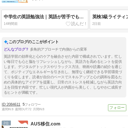
中学生の英語勉強法｜英語が苦手でも伸びる7つの方法【長年の講師経験から解説】
14時間前
2日前
このブログのここがポイント
多角的アプローチで内側からの変革
英語学習の効率化と心のケアを融合させた内容で構成されています。忙し
い毎日でも心と脳をリフレッシュしながら、英語力を高めるヒントを提供
します。デジタルデトックスやリラックス方法、映画や読書の紹介を通じ
て、ポジティブなエネルギーを引き出し、無理なく継続できる学習環境づ
くりを促します。読者が自分のペースでスキルアップと心の調和を図るた
めの具体的なアイデアを提案し、日常のストレスを軽減しながら英語力向
上を目指す内容です。忙しい現代人が内面から美しく、しなやかに成長す
るヒントが満載です。
2084611
5
週間IN:
8
週間OUT:
72
月間IN:
8
2
AUS移住.com