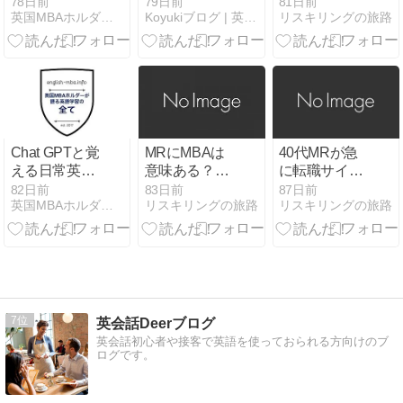
話 Mac mini と
語で違う単語
すのは遅いの
78日前
79日前
81日前
英国MBAホルダーが語る英語学習のすべて
Koyukiブログ | 英語の自然な表現とノマド暮らし
リスキリングの旅路
MacBook Air
一覧｜1階・
か？将来不安
を使った「実
秋・色など日
と学び直しの
際に快適なマ
常表現を解説
リアル
ルチモニター
環境」
Chat GPTと覚
MRにMBAは
40代MRが急
える日常英会
意味ある？国
に転職サイト
話 [Advanced
内MBAで本社
を見始める夜
82日前
83日前
87日前
英国MBAホルダーが語る英語学習のすべて
リスキリングの旅路
リスキリングの旅路
Window
職を目指す30
｜現役MRだ
Renovation]
代・40代MR
けが知ってい
（先進的窓リ
が夜に感じる
るリアル
ノベ）
リアル
7
英会話Deerブログ
英会話初心者や接客で英語を使っておられる方向けのブ
ログです。