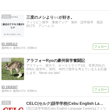
21
三度のメシより○○が好き。
フィリピン留学 東南アジア 海外 語学留学 英語
IELTS アンヘレス
2005112
週間IN:
0
週間OUT:
5
月間IN:
0
22
アラフォーRyoの豪州留学奮闘記
アラフォー、脱サラ。オーストラリア1位、世界20位の
ANUに留学中。30代、40代で留学を考えている人を応援
します。Never too late!
1918167
週間IN:
0
週間OUT:
4
月間IN:
0
23
CELC(セルク)語学学校(Cebu English La…
CELC語学学校(Cebu English Language Center)はフィリ