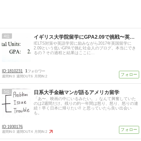
4
イギリス大学院留学にGPA2.09で挑戦〜英語学習添え〜
IELTS対策や英語学習に励みながら2017年英国留学に
2.09という低いGPAで挑む社会人のブログ。本当にでき
るの？その過程と結果はここに...
1810231
1
週間IN:
0
週間OUT:
6
月間IN:
2
5
日系大手金融マンが語るアメリカ留学
「あ〜、映画の中にいるみたい。」なんて興奮していた
のは2週間だけ。残りの約一年間は怒り、怒り、怒りの連
続！早く日本に帰りたい!! と思っていたら良い出会い
も。
1930176
週間IN:
0
週間OUT:
4
月間IN:
2