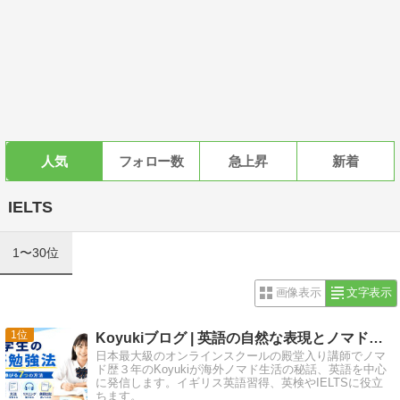
人気
フォロー数
急上昇
新着
IELTS
1〜30位
画像表示
文字表示
1
Koyukiブログ | 英語の自然な表現とノマド暮らし
日本最大級のオンラインスクールの殿堂入り講師でノマ
ド歴３年のKoyukiが海外ノマド生活の秘話、英語を中心
に発信します。イギリス英語習得、英検やIELTSに役立
ちます。