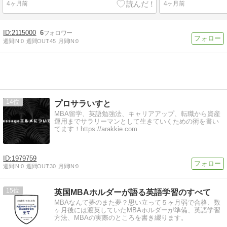
4ヶ月前
4ヶ月前
2115000
6
週間IN:
0
週間OUT:
45
月間IN:
0
14
プロサラいすと
MBA留学、英語勉強法、キャリアアップ、転職から資産
運用までサラリーマンとして生きていくための術を書い
てます！https://arakkie.com
1979759
週間IN:
0
週間OUT:
30
月間IN:
0
15
英国MBAホルダーが語る英語学習のすべて
MBAなんて夢のまた夢？思い立って５ヶ月弱で合格、数
ヶ月後には渡英していたMBAホルダーが準備、英語学習
方法、MBAの実際のところを書き綴ります。