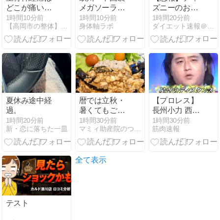
どこが痛い？
メガソーラー
ズニーのおい
お尻と太もも
にキルスイッ
なり巻（600
1時間10分前
1時間10分前
1時間20分前
【高岡市の整体】医師も通院する「サトウ整体院・高岡本院」
身体軸ラボ
ダイエット速報＠２ちゃんねる
裏の違いが気
チ仕込まれて
円）、賛否両
になるとき
る。大停電起
論
こせるぞこ
wwwwwwwwwww
れ」→ガチ規
制で中国ブチ
ギレ！
夏休み途中経
暦では立秋・
【プロレス】
過。
暑くてもごは
長州小力 西口
ん食べましょ
DXプロレス8
1時間20分前
1時間30分前
1時間30分前
新・恋に落ちた一皿
マミィ助産院のつれづれ日記
筋肉速報
う
月大会でリン
グ復帰 対戦相
手はクロちゃ
ん 道交法違反
全て表示
の疑いも不起
訴に
テスト