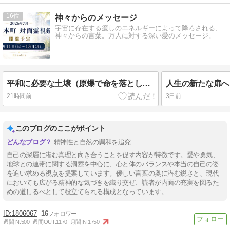
16
神々からのメッセージ
宇宙に存在する癒しのエネルギーによって降ろされる、
神々からの言葉。万人に対する深い愛のメッセージ。
平和に必要な土壌（原爆で命を落とした御霊より）
人生の新たな扉へ
21時間前
3日前
このブログのここがポイント
精神性と自然の調和を追究
自己の深層に潜む真理と向き合うことを促す内容が特徴です。愛や勇気、
地球との連帯に関する洞察を中心に、心と体のバランスや本当の自己の姿
を追い求める視点を提案しています。優しい言葉の奥に潜む鋭さと、現代
においても広がる精神的な気づきを織り交ぜ、読者が内面の充実を図るた
めの道しるべとして役立てられる構成となっています。
1806067
16
週間IN:
500
週間OUT:
1170
月間IN:
1750