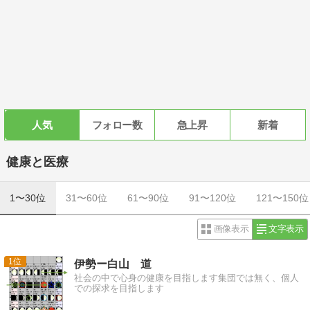
人気
フォロー数
急上昇
新着
健康と医療
1〜30位
31〜60位
61〜90位
91〜120位
121〜150位
画像表示
文字表示
1
伊勢ー白山 道
社会の中で心身の健康を目指します集団では無く、個人
での探求を目指します