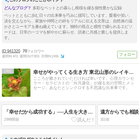
多彩なペットとの暮らし模様を綴る個性豊かな記録
ペットとともに歩む日々の出来事を巧みに描写しています。愛着や笑い、
涙を交えながら、家族や仲間との絆をリアルに伝える文章は、自然体の温
かさとユーモアを兼ね備えています。独特の視点と感性で綴られるエピソ
ードは、日常の一コマを鮮やかに蘇らせ、読者に共感と癒しを提供しま
す。
941320
70
週間IN:
470
週間OUT:
955
月間IN:
2455
19
幸せがやってくる生き方 東北山形のレイキ講座 インナーハート
こころが癒されていただければ幸いです。心理カウンセ
ラー・セラピストの「向月謙信」が綴る光の空間とメッ
セージ、あなたとシンクロする不思議な出来事です。
「幸せだから成功する」──人生を大きく変える、小さな幸せの積み重ね。
29時間前
3日前