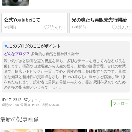
公式Youtubeにて
光の魂たち再販売先行開始
6時間前
17時間前
このブログのここがポイント
多角的な自然と精神性の融合
深い気づきと崇高な霊的視点を持ち、多彩なテーマを通じて内なる成長を
促します。標高や自然現象から人生の悟り、動物の健康管理、古代の智慧
まで、幅広いトピックが一貫して心と霊性の向上を目指すものです。具体
的な知識と精神性の交差点を示し、日々の暮らしに豊かさと静謐な気づき
をもたらします。読む者に勇気と希望を与える、霊的深淵を探究するため
の究極の指南書といえるでしょう。
1712313
57
週間IN:
1090
週間OUT:
1100
月間IN:
3740
最新の記事画像