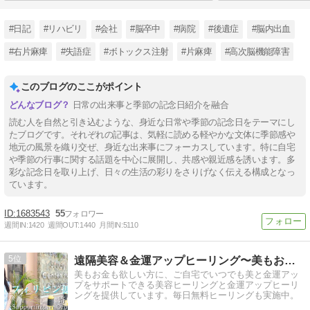
#日記
#リハビリ
#会社
#脳卒中
#病院
#後遺症
#脳内出血
#右片麻痺
#失語症
#ボトックス注射
#片麻痺
#高次脳機能障害
このブログのここがポイント
日常の出来事と季節の記念日紹介を融合
読む人を自然と引き込むような、身近な日常や季節の記念日をテーマにし
たブログです。それぞれの記事は、気軽に読める軽やかな文体に季節感や
地元の風景を織り交ぜ、身近な出来事にフォーカスしています。特に自宅
や季節の行事に関する話題を中心に展開し、共感や親近感を誘います。多
彩な記念日を取り上げ、日々の生活の彩りをさりげなく伝える構成となっ
ています。
1683543
55
週間IN:
1420
週間OUT:
1440
月間IN:
5110
5
遠隔美容＆金運アップヒーリング〜美もお金も手に入れたい方に
美もお金も欲しい方に、ご自宅でいつでも美と金運アッ
プをサポートできる美容ヒーリングと金運アップヒーリ
ングを提供しています。毎日無料ヒーリングも実施中。