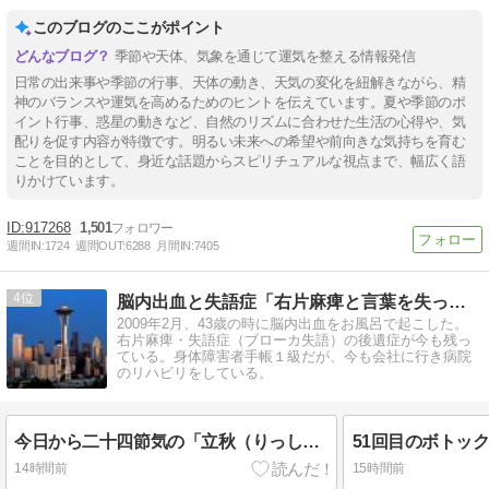
このブログのここがポイント
季節や天体、気象を通じて運気を整える情報発信
日常の出来事や季節の行事、天体の動き、天気の変化を紐解きながら、精
神のバランスや運気を高めるためのヒントを伝えています。夏や季節のポ
イント行事、惑星の動きなど、自然のリズムに合わせた生活の心得や、気
配りを促す内容が特徴です。明るい未来への希望や前向きな気持ちを育む
ことを目的として、身近な話題からスピリチュアルな視点まで、幅広く語
りかけています。
917268
1,501
週間IN:
1724
週間OUT:
6288
月間IN:
7405
4
脳内出血と失語症「右片麻痺と言葉を失った人間」
2009年2月、43歳の時に脳内出血をお風呂で起こした。
右片麻痺・失語症（ブローカ失語）の後遺症が今も残っ
ている。身体障害者手帳１級だが、今も会社に行き病院
のリハビリをしている。
今日から二十四節気の「立秋（りっしゅう）」に入ります！(^_^)v（今日はバナナの日2026）
14時間前
15時間前