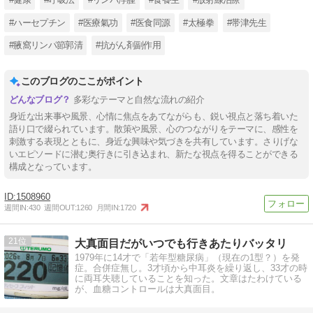
#ハーセプチン
#医療氣功
#医食同源
#太極拳
#帯津先生
#腋窩リンパ節郭清
#抗がん剤副作用
このブログのここがポイント
多彩なテーマと自然な流れの紹介
身近な出来事や風景、心情に焦点をあてながらも、鋭い視点と落ち着いた
語り口で綴られています。散策や風景、心のつながりをテーマに、感性を
刺激する表現とともに、身近な興味や気づきを共有しています。さりげな
いエピソードに潜む奥行きに引き込まれ、新たな視点を得ることができる
構成となっています。
1508960
週間IN:
430
週間OUT:
1260
月間IN:
1720
21
大真面目だがいつでも行きあたりバッタリ
1979年に14才で「若年型糖尿病」（現在の1型？）を発
症。合併症無し。3才頃から中耳炎を繰り返し、33才の時
に両耳失聴していることを知った。文章はたわけている
が、血糖コントロールは大真面目。