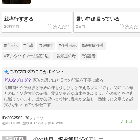
親孝行すぎる
暑い中頑張っている
20時間前
2日前
#絵日記
#介護
#認知症
#介護日記
#認知症介護
#アルツハイマー型認知症
#認知症の母
#介護者
このブログのここがポイント
家族の思い出と日常の記録を丁寧に綴る
長期間の介護経験と家族の絆をひしひしと伝えるブログです。認知症の母
との日々や家族間の確執、震災や身近な出来事をふまえ、心の動きを率直
に綴っています。温かな思いと冷静な視点が交差し、熟練した文章力と誠
実さが伝わるのが特色です。
2052585
30
週間IN:
1000
週間OUT:
1270
月間IN:
4260
10
心の休日 悩み解消ダイアリー