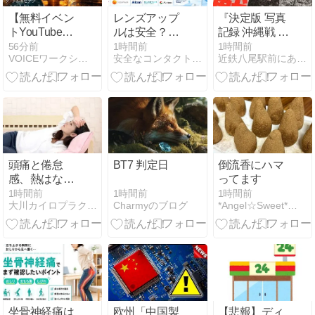
【無料イベン
レンズアップ
『決定版 写真
トYouTube動
ルは安全？取
記録 沖縄戦 新
画】ギャラク
扱メーカーと
装版』（大田
56分前
1時間前
1時間前
VOICEワークショップ スタッフのブログ
安全なコンタクト通販おすすめ3選！安全なサイトの見分け方♪
近鉄八尾駅前にある鍼灸整骨院 東洋医学の事なら、いど鍼灸整…
ティックなエ
人気ブランド
昌秀 編著、高
ネルギーなワ
を紹介│遠近
文研）
ークに興味が
両用は買え
ある方にお勧
る？
め！
頭痛と倦怠
BT7 判定日
倒流香にハマ
感、熱はない
ってます
のになぜ続
1時間前
1時間前
1時間前
Charmyのブログ
大川カイロプラクティックセンター北千住西口整体院
*Angel☆Sweet* いつも笑顔でいてほしいから
く？原因を徹
底解説
坐骨神経痛は
欧州「中国製
【悲報】ディ