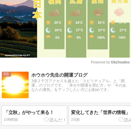
Powered by 
GliaStudios
Mute
3
ホウホウ先生の開運ブログ
3億２千万アクセスを越えた「スピリチュアル」と「開
運」のブログです。「幸せや開運を望む方」や「今のあ
なたの運気」をアップしたい方にお勧めです。
「立秋」がやって来る！
変化してきた「世界の情報」
15時間前
2日前