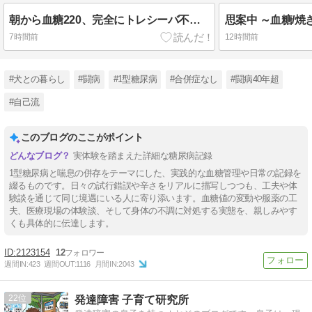
朝から血糖220、完全にトレシーバ不足だと思う ～とりあえず、ヒューマログで対処～
7時間前
12時間前
#犬との暮らし
#闘病
#1型糖尿病
#合併症なし
#闘病40年超
#自己流
このブログのここがポイント
実体験を踏まえた詳細な糖尿病記録
1型糖尿病と喘息の併存をテーマにした、実践的な血糖管理や日常の記録を
綴るものです。日々の試行錯誤や辛さをリアルに描写しつつも、工夫や体
験談を通じて同じ境遇にいる人に寄り添います。血糖値の変動や服薬の工
夫、医療現場の体験談、そして身体の不調に対処する実態を、親しみやす
くも具体的に伝達します。
2123154
12
週間IN:
423
週間OUT:
1116
月間IN:
2043
22
発達障害 子育て研究所