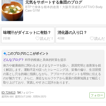
12
元気をサポートする集団のブログ
BTPで身体を根本的改善！大阪市浪速区のATTiVO Body
Care GYM
味噌汁がダイエットに有効？
消化器の入り口？
2日前
4日前
このブログのここがポイント
科学的根拠と具体的対策を提示
体力や健康維持に関わるさまざまなテーマを扱い、原因究明と改善策を鋭
く解説します。運動不足や誤ったトレーニング法、栄養の偏り、生活習慣
の落とし穴を的確に指摘しながら、アプローチのポイントを明快に伝える
のが魅力です。さらに、身近なセルフケアから最新の医療知識まで幅広く
取り上げており、実践しやすさに定評があります。
724413
54
週間IN:
690
週間OUT:
1890
月間IN:
3570