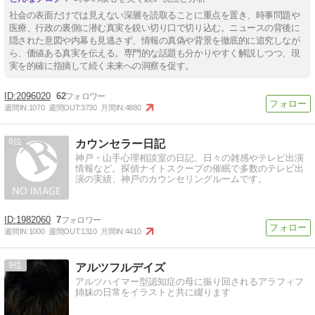
社会の表面だけでは見えない深層を読取ることに重点を置き、時事問題や
医療、行政の裏側に潜む真実を鋭い切り口で切り込む。ニュースの背後に
隠された意図や内幕も見逃さず、情報の真偽や背景を徹底的に追究しなが
ら、価値ある真実を伝える。専門的な話題も分かりやすく解説しつつ、現
実を的確に指摘して続く未来への洞察を促す。
2096020
62
週間IN:
1070
週間OUT:
3730
月間IN:
4880
8
カウンセラー日記
神戸・山手心理相談室の日記、日々の雑感やテレビ出演
情報など。探偵ナイトスクープの催眠で多数のテレビ出
演の実績、神戸のカウンセリングルームです。
1982060
7
週間IN:
1000
週間OUT:
1310
月間IN:
4410
9
アルツフルデイズ
アルツハイマー型認知症の母に振り回されるアラフィフ
姉妹の日常をイラストと共に綴ります