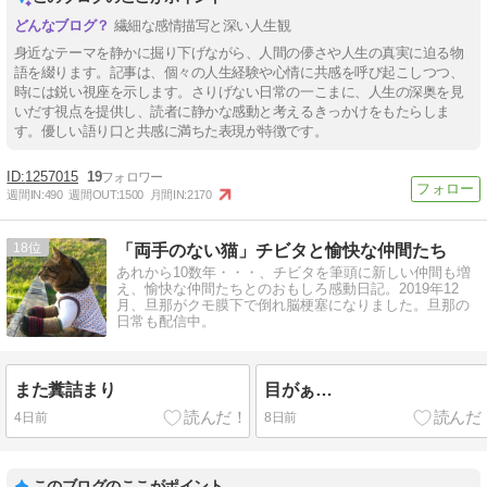
繊細な感情描写と深い人生観
身近なテーマを静かに掘り下げながら、人間の儚さや人生の真実に迫る物
語を綴ります。記事は、個々の人生経験や心情に共感を呼び起こしつつ、
時には鋭い視座を示します。さりげない日常の一こまに、人生の深奥を見
いだす視点を提供し、読者に静かな感動と考えるきっかけをもたらしま
す。優しい語り口と共感に満ちた表現が特徴です。
1257015
19
週間IN:
490
週間OUT:
1500
月間IN:
2170
18
「両手のない猫」チビタと愉快な仲間たち
あれから10数年・・・、チビタを筆頭に新しい仲間も増
え、愉快な仲間たちとのおもしろ感動日記。2019年12
月、旦那がクモ膜下で倒れ脳梗塞になりました。旦那の
日常も配信中。
また糞詰まり
目がぁ…
4日前
8日前
このブログのここがポイント