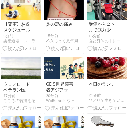
【変更】お盆
足の裏の痛み
受傷から２ヶ
スケジュール
月で筋力少し
向上！
15分前
5分前
15分前
乙女ちっく更年期後(成れの果て)
柔術道場 ストライプル早稲田ヒルマ道場
脳と身体のトレーニングジム BB Activation 公…
クロスロード
GDS世界障害
本日のランチ
ベテラン医師
者アジアサミ
のパワハラ疑
ット2027 石川
24分前
18分前
20分前
ひとりで生きていくために〜 All roads
こころの苦痛を感じたら こころのスペース
WelSearch ウェルサーチ
惑 春木の姿勢
県講演会@金
に気づく被害
沢（8/21）
者？！