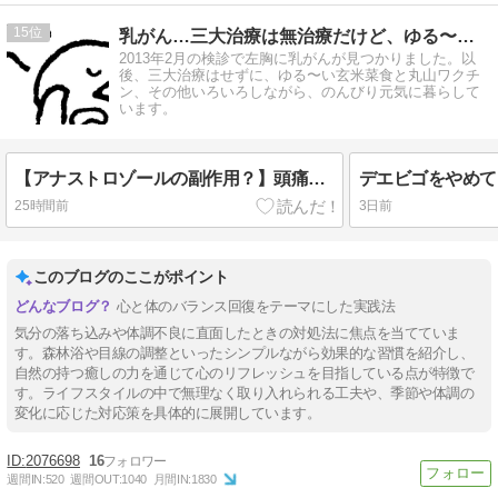
15
乳がん…三大治療は無治療だけど、ゆる〜り元気に暮らしています
2013年2月の検診で左胸に乳がんが見つかりました。以
後、三大治療はせずに、ゆる〜い玄米菜食と丸山ワクチ
ン、その他いろいろしながら、のんびり元気に暮らして
います。
【アナストロゾールの副作用？】頭痛が治まった漢方薬と、寝不足でやる気ゼロの日
デエビゴをやめて
25時間前
3日前
このブログのここがポイント
心と体のバランス回復をテーマにした実践法
気分の落ち込みや体調不良に直面したときの対処法に焦点を当てていま
す。森林浴や目線の調整といったシンプルながら効果的な習慣を紹介し、
自然の持つ癒しの力を通じて心のリフレッシュを目指している点が特徴で
す。ライフスタイルの中で無理なく取り入れられる工夫や、季節や体調の
変化に応じた対応策を具体的に展開しています。
2076698
16
週間IN:
520
週間OUT:
1040
月間IN:
1830