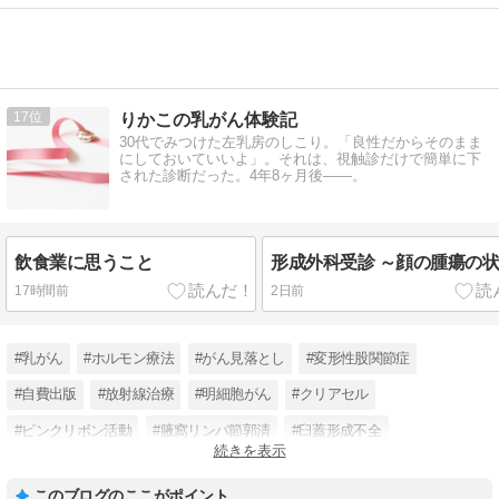
17
りかこの乳がん体験記
30代でみつけた左乳房のしこり。「良性だからそのまま
にしておいていいよ」。それは、視触診だけで簡単に下
された診断だった。4年8ヶ月後――。
飲食業に思うこと
形成外科受診 ～顔の腫瘍の
17時間前
2日前
#乳がん
#ホルモン療法
#がん見落とし
#変形性股関節症
#自費出版
#放射線治療
#明細胞がん
#クリアセル
#ピンクリボン活動
#腋窩リンパ節郭清
#臼蓋形成不全
続きを表示
#突発性難聴
このブログのここがポイント