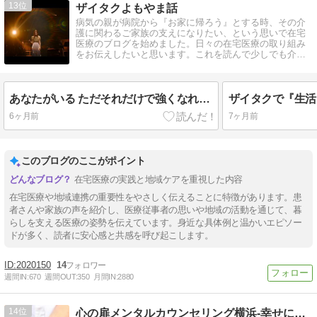
13
ザイタクよもやま話
病気の親が病院から『お家に帰ろう』とする時、その介
護に関わるご家族の支えになりたい、という思いで在宅
医療のブログを始めました。日々の在宅医療の取り組み
をお伝えしたいと思います。これを読んで少しでも介護
離職を防ぐことができれば嬉しいです。
あなたがいる ただそれだけで強くなれる。
6ヶ月前
7ヶ月前
このブログのここがポイント
在宅医療の実践と地域ケアを重視した内容
在宅医療や地域連携の重要性をやさしく伝えることに特徴があります。患
者さんや家族の声を紹介し、医療従事者の思いや地域の活動を通じて、暮
らしを支える医療の姿勢を伝えています。身近な具体例と温かいエピソー
ドが多く、読者に安心感と共感を呼び起こします。
2020150
14
週間IN:
670
週間OUT:
350
月間IN:
2880
14
心の扉メンタルカウンセリング横浜-幸せになる方法教えます