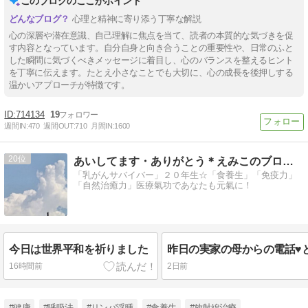
このブログのここがポイント
心理と精神に寄り添う丁寧な解説
心の深層や潜在意識、自己理解に焦点を当て、読者の本質的な気づきを促
す内容となっています。自分自身と向き合うことの重要性や、日常のふと
した瞬間に気づくべきメッセージに着目し、心のバランスを整えるヒント
を丁寧に伝えます。たとえ小さなことでも大切に、心の成長を後押しする
温かいアプローチが特徴です。
714134
19
週間IN:
470
週間OUT:
710
月間IN:
1600
20
あいしてます・ありがとう＊えみこのブログ＊乳がんになってから
「乳がんサバイバー」２０年生☆「食養生」「免疫力」
「自然治癒力」医療氣功であなたも元氣に！
今日は世界平和を祈りました
16時間前
2日前
#健康
#呼吸法
#リンパ浮腫
#食養生
#放射線治療