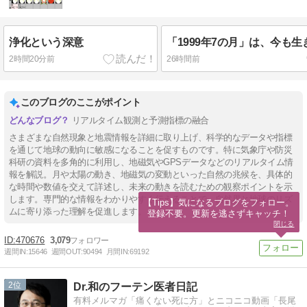
浄化という深意
「1999年7の月」は、今も
2時間20分前
26時間前
このブログのここがポイント
リアルタイム観測と予測指標の融合
さまざまな自然現象と地震情報を詳細に取り上げ、科学的なデータや指標
を通じて地球の動向に敏感になることを促すものです。特に気象庁や防災
科研の資料を多角的に利用し、地磁気やGPSデータなどのリアルタイム情
報を解説。月や太陽の動き、地磁気の変動といった自然の兆候を、具体的
な時間や数値を交えて詳述し、未来の動きを読むための観察ポイントを示
します。専門的な情報をわかりやすく伝えることで、自然界と地球のリズ
【Tips】気になるブログをフォロー。

ムに寄り添った理解を促進します。
登録不要。更新を逃さずキャッチ！
閉じる
470676
3,079
週間IN:
15646
週間OUT:
90494
月間IN:
69192
2
Dr.和のフーテン医者日記
有料メルマガ「痛くない死に方」とニコニコ動画「長尾