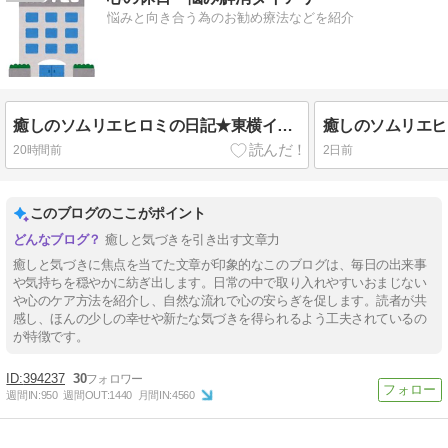
悩みと向き合う為のお勧め療法などを紹介
癒しのソムリエヒロミの日記★東横インのCM気に入ってます
20時間前
2日前
このブログのここがポイント
癒しと気づきを引き出す文章力
癒しと気づきに焦点を当てた文章が印象的なこのブログは、毎日の出来事
や気持ちを穏やかに紡ぎ出します。日常の中で取り入れやすいおまじない
や心のケア方法を紹介し、自然な流れで心の安らぎを促します。読者が共
感し、ほんの少しの幸せや新たな気づきを得られるよう工夫されているの
が特徴です。
394237
30
週間IN:
950
週間OUT:
1440
月間IN:
4560