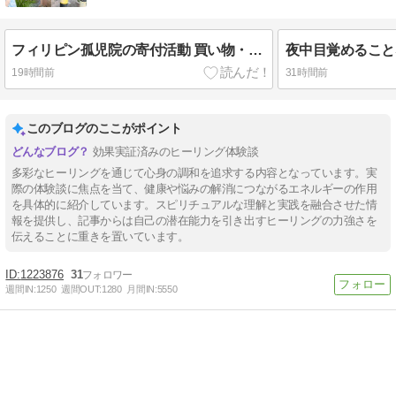
フィリピン孤児院の寄付活動 買い物・寄付・孤児院紹介・子どもたちとの交流
19時間前
31時間前
このブログのここがポイント
効果実証済みのヒーリング体験談
多彩なヒーリングを通じて心身の調和を追求する内容となっています。実
際の体験談に焦点を当て、健康や悩みの解消につながるエネルギーの作用
を具体的に紹介しています。スピリチュアルな理解と実践を融合させた情
報を提供し、記事からは自己の潜在能力を引き出すヒーリングの力強さを
伝えることに重きを置いています。
1223876
31
週間IN:
1250
週間OUT:
1280
月間IN:
5550