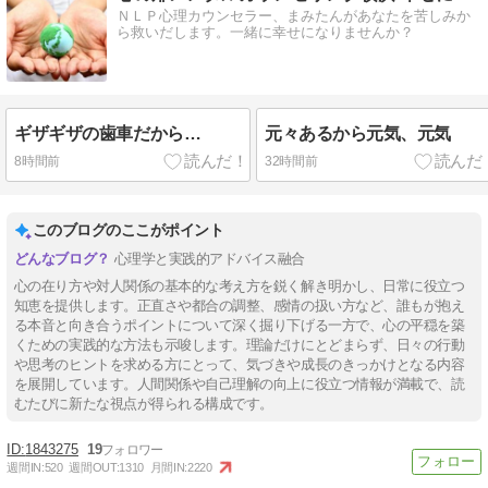
ＮＬＰ心理カウンセラー、まみたんがあなたを苦しみか
ら救いだします。一緒に幸せになりませんか？
ギザギザの歯車だから…
元々あるから元気、元気
8時間前
32時間前
このブログのここがポイント
心理学と実践的アドバイス融合
心の在り方や対人関係の基本的な考え方を鋭く解き明かし、日常に役立つ
知恵を提供します。正直さや都合の調整、感情の扱い方など、誰もが抱え
る本音と向き合うポイントについて深く掘り下げる一方で、心の平穏を築
くための実践的な方法も示唆します。理論だけにとどまらず、日々の行動
や思考のヒントを求める方にとって、気づきや成長のきっかけとなる内容
を展開しています。人間関係や自己理解の向上に役立つ情報が満載で、読
むたびに新たな視点が得られる構成です。
1843275
19
週間IN:
520
週間OUT:
1310
月間IN:
2220