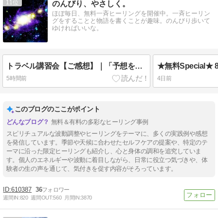
11
のんびり、やさしく。
ほぼ毎日、無料一斉ヒーリングを開催中。一斉ヒーリン
グをすることと物語を書くことが趣味。のんびり歩いて
ゆければいいな。
トラベル講習会【ご感想】｜「予想をはるかに超えて驚きながらも、めちゃくちゃ楽しくてあっという間過ぎでした✨」
5時間前
4日前
このブログのここがポイント
無料＆有料の多彩なヒーリング事例
スピリチュアルな波動調整やヒーリングをテーマに、多くの実践例や感想
を発信しています。季節や天候に合わせたセルフケアの提案や、特定のテ
ーマに沿った限定ヒーリングも紹介し、心と身体の調和を追究していま
す。個人のエネルギーや波動に着目しながら、日常に役立つ気づきや、体
験者の生の声を通じて、気付きを促す内容がそろっています。
610387
36
週間IN:
820
週間OUT:
560
月間IN:
3870