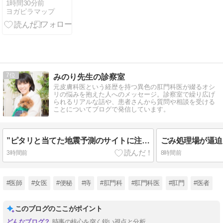
1時間30分前
ヨガピラマップ
7
みのり先生の診察室
元皮膚科医という経歴を持つ異色の肛門科医が綴るオシ
リの悩みを抱えた人へのメッセージ。診察室で繰り広げ
られるリアルな話や、患者さんから質問や相談を受ける
ことについてブログで発信しています。
”ピタリと当てた地震予測のサイトに注目!”
3時間前
8時間前
#医師
#女医
#便秘
#痔
#肛門科
#肛門科医
#肛門
#医者
このブログのここがポイント
時事の核心を突く鋭い視点と分析