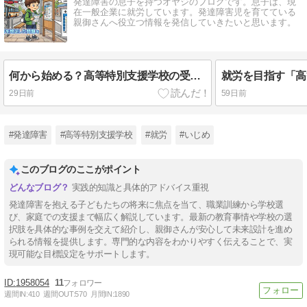
発達障害の息子を持つオヤジのブログです。息子は、現
在一般企業に就労しています。発達障害児を育てている
親御さんへ役立つ情報を発信していきたいと思います。
何から始める？高等特別支援学校の受験対策〜夏休みに攻略したい「生活の場面を想定した問題」〜
29日前
59日前
#発達障害
#高等特別支援学校
#就労
#いじめ
このブログのここがポイント
実践的知識と具体的アドバイス重視
発達障害を抱える子どもたちの将来に焦点を当て、職業訓練から学校選
び、家庭での支援まで幅広く解説しています。最新の教育事情や学校の選
択肢を具体的な事例を交えて紹介し、親御さんが安心して未来設計を進め
られる情報を提供します。専門的な内容をわかりやすく伝えることで、実
現可能な目標設定をサポートします。
1958054
11
週間IN:
410
週間OUT:
570
月間IN:
1890