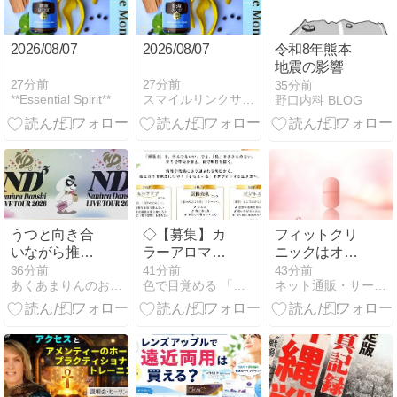
2026/08/07
2026/08/07
令和8年熊本
地震の影響
27分前
27分前
36分前
**Essential Spirit**
スマイルリンクサロン ミューズデュオ
野口内科 BLOG
うつと向き合
◇【募集】カ
フィットクリ
いながら推し
ラーアロマラ
ニックはオン
を応援してき
イフィスト講
ライン診療で
36分前
42分前
43分前
あくあまりんのお部屋~うつ日記時々更新中、、でもお得好き
色で目覚める 「自分の活かし方」レッスン♪
ネット通販・サービスはおすすめ？口コミ評判情報局
た6年…なに
座＆ キャッチ
美容内服（ス
わ男子に会い
アップ勉強会
キンマリア）
に行く
を処方！