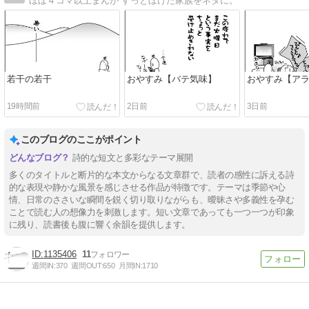
ほぼ４コマ以上まんが すっとぼけた家族をネタに。
若干の若干
おやすみ【バテ気味】
おやすみ【ア
19時間前
2日前
3日前
このブログのここがポイント
詩的な短文と多彩なテーマ展開
多くのタイトルと断片的な本文からなる文章群で、読者の感性に訴える詩
的な表現や静かな風景を感じさせる作品が特徴です。テーマは季節や心
情、日常のささいな瞬間を鋭く切り取りながらも、曖昧さや多義性を孕む
ことで読む人の想像力を刺激します。短い文章であっても一つ一つが印象
に残り、読書後も腹に響く余韻を提供します。
1135406
11
週間IN:
370
週間OUT:
650
月間IN:
1710