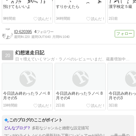
預けてもいいよ
すりかえたら
漢字検定５級
9時間前
34時間前
2日前
620395
4
週間IN:
220
週間OUT:
640
月間IN:
1040
幻想迷走日記
20
日々増えていくマンガ・ラノベのレビューいまだ、蔵書増加中…
今日読み終わったラノベ 8
今日読み終わったラノベ 8
今日読み終わっ
月その5
月その4
月その3
19時間前
2日前
3日前
このブログのここがポイント
多彩なジャンルと緻密な設定描写
マンガやライトノベルの最新刊を丁寧にレビュアーが紹介し、一冊一冊の