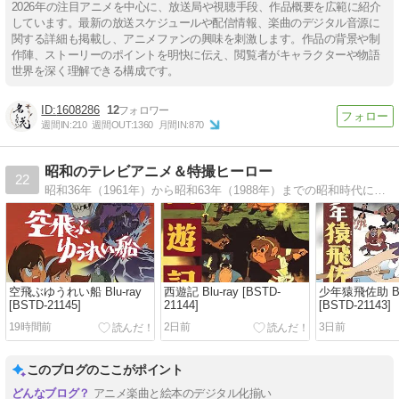
2026年の注目アニメを中心に、放送局や視聴手段、作品概要を広範に紹介
しています。最新の放送スケジュールや配信情報、楽曲のデジタル音源に
関する詳細も掲載し、アニメファンの興味を刺激します。作品の背景や制
作陣、ストーリーのポイントを明快に伝え、閲覧者がキャラクターや物語
世界を深く理解できる構成です。
1608286
12
週間IN:
210
週間OUT:
1360
月間IN:
870
昭和のテレビアニメ＆特撮ヒーロー
22
昭和36年（1961年）から昭和63年（1988年）までの昭和時代にレギュラー放送された全570番組のテレビアニメ番組情報を掲載したブログ。
空飛ぶゆうれい船 Blu-ray
西遊記 Blu-ray [BSTD-
少年猿飛佐助 Blu
[BSTD-21145]
21144]
[BSTD-21143]
19時間前
2日前
3日前
このブログのここがポイント
アニメ楽曲と絵本のデジタル化揃い