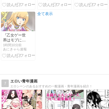
通常版との違
いや特典を紹
介
全て表示
『乙女ゲー世
界はモブに厳
しい世界です
1時間10分前
あにきゃら速報
２』 第5話 王
国軍の動きと
迫りくる侵攻
エロい青年漫画
7
エロシーンのあるおすすめの一般漫画・青年漫画を紹介！