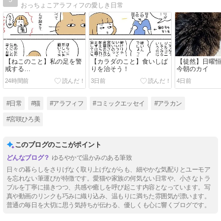
おっちょこアラフィフの愛しき日常
【ねこのこと】私の足を警
【カラダのこと】食いしば
【徒然】日曜
戒する…
りを治そう！
今朝のカイ
24時間前
3日前
4日前
#日常
#猫
#アラフィフ
#コミックエッセイ
#アラカン
#宮咲ひろ美
このブログのここがポイント
ゆるやかで温かみのある筆致
日々の暮らしをさりげなく取り上げながらも、細やかな気配りとユーモア
を忘れない筆運びが特徴です。愛猫や家族の何気ない日常や、小さなトラ
ブルを丁寧に描きつつ、共感や癒しを呼び起こす内容となっています。写
真や動画のリンクも巧みに織り込み、温もりに満ちた雰囲気が漂います。
普通の毎日を大切に思う気持ちが伝わる、優しくも心に響くブログです。