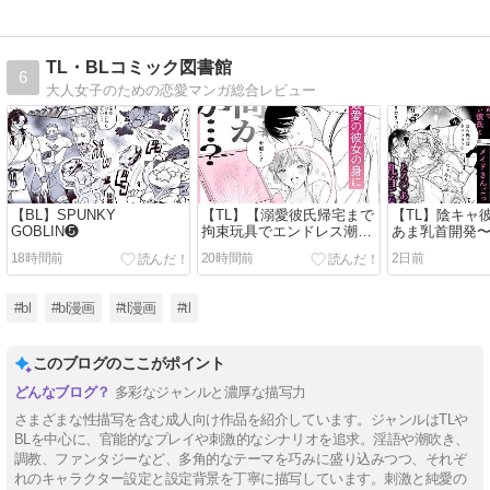
TL・BLコミック図書館
6
大人女子のための恋愛マンガ総合レビュー
【BL】SPUNKY
【TL】【溺愛彼氏帰宅まで
【TL】陰キャ
GOBLIN❺
拘束玩具でエンドレス潮
あま乳首開発
吹】助けて！まこちゃ
メイドさん〜
18時間前
20時間前
2日前
ん！！ ~一人で手錠オナニ
ーしてたら取れなくなった
んです…~
#bl
#bl漫画
#tl漫画
#tl
このブログのここがポイント
多彩なジャンルと濃厚な描写力
さまざまな性描写を含む成人向け作品を紹介しています。ジャンルはTLや
BLを中心に、官能的なプレイや刺激的なシナリオを追求。淫語や潮吹き、
調教、ファンタジーなど、多角的なテーマを巧みに盛り込みつつ、それぞ
れのキャラクター設定と設定背景を丁寧に描写しています。刺激と純愛の