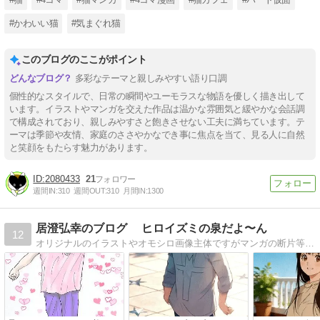
#かわいい猫
#気まぐれ猫
このブログのここがポイント
多彩なテーマと親しみやすい語り口調
個性的なスタイルで、日常の瞬間やユーモラスな物語を優しく描き出して
います。イラストやマンガを交えた作品は温かな雰囲気と緩やかな会話調
で構成されており、親しみやすさと飽きさせない工夫に満ちています。テ
ーマは季節や友情、家庭のささやかなでき事に焦点を当て、見る人に自然
と笑顔をもたらす魅力があります。
2080433
21
週間IN:
310
週間OUT:
310
月間IN:
1300
居澄弘幸のブログ ヒロイズミの泉だよ〜ん
12
オリジナルのイラストやオモシロ画像主体ですがマンガの断片等も少し載せています。