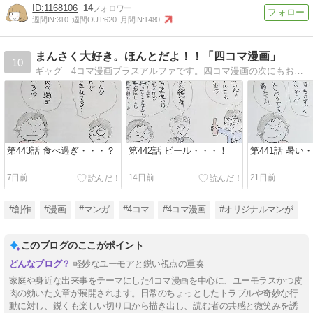
1168106
14
週間IN:
310
週間OUT:
620
月間IN:
1480
まんさく大好き。ほんとだよ！！「四コマ漫画」
10
ギャグ 4コマ漫画プラスアルファです。四コマ漫画の次にもお笑いが・・・！ 暇つぶしに見てください！
第443話 食べ過ぎ・・・？
第442話 ビール・・・！
第441話 暑い
7日前
14日前
21日前
#創作
#漫画
#マンガ
#4コマ
#4コマ漫画
#オリジナルマンが
このブログのここがポイント
軽妙なユーモアと鋭い視点の重奏
家庭や身近な出来事をテーマにした4コマ漫画を中心に、ユーモラスかつ皮
肉の効いた文章が展開されます。日常のちょっとしたトラブルや奇妙な行
動に対し、鋭くも楽しい切り口から描き出し、読む者の共感と微笑みを誘