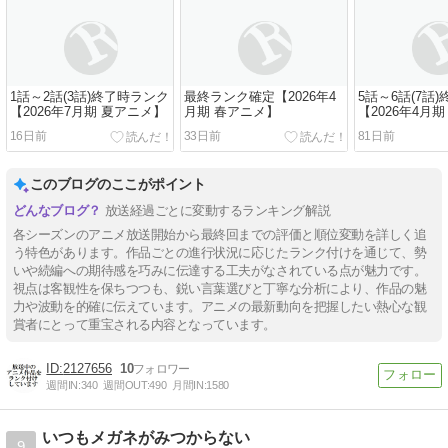
1話～2話(3話)終了時ランク
最終ランク確定【2026年4
5話～6話(7話
【2026年7月期 夏アニメ】
月期 春アニメ】
【2026年4月
16日前
33日前
81日前
このブログのここがポイント
放送経過ごとに変動するランキング解説
各シーズンのアニメ放送開始から最終回までの評価と順位変動を詳しく追
う特色があります。作品ごとの進行状況に応じたランク付けを通じて、勢
いや続編への期待感を巧みに伝達する工夫がなされている点が魅力です。
視点は客観性を保ちつつも、鋭い言葉選びと丁寧な分析により、作品の魅
力や波動を的確に伝えています。アニメの最新動向を把握したい熱心な観
賞者にとって重宝される内容となっています。
2127656
10
週間IN:
340
週間OUT:
490
月間IN:
1580
いつもメガネがみつからない
9