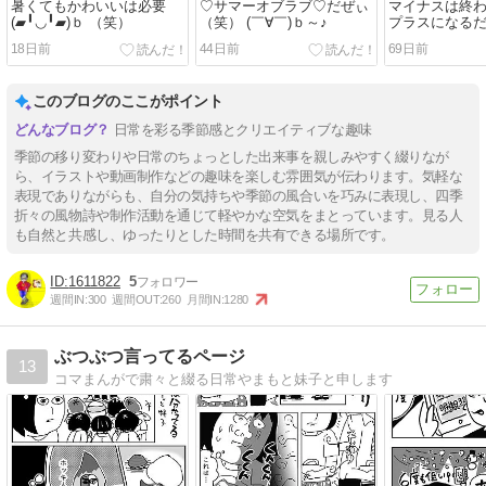
暑くてもかわいいは必要
♡サマーオブラブ♡だぜぃ
マイナスは終
(▰╹◡╹▰)ｂ （笑）
（笑） (￣∀￣)ｂ～♪
プラスになる
♪(￣∀￣)ｂ
18日前
44日前
69日前
このブログのここがポイント
日常を彩る季節感とクリエイティブな趣味
季節の移り変わりや日常のちょっとした出来事を親しみやすく綴りなが
ら、イラストや動画制作などの趣味を楽しむ雰囲気が伝わります。気軽な
表現でありながらも、自分の気持ちや季節の風合いを巧みに表現し、四季
折々の風物詩や制作活動を通じて軽やかな空気をまとっています。見る人
も自然と共感し、ゆったりとした時間を共有できる場所です。
1611822
5
週間IN:
300
週間OUT:
260
月間IN:
1280
ぶつぶつ言ってるページ
13
コマまんがで粛々と綴る日常やまもと妹子と申します