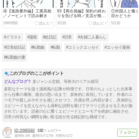
④【進路番外編】工業高校
93【再出発編】契約の終わ
①外国人と働
／ノーヒントで読み解き
りを告げる時／支店が無く
目かどうか
なる時９
19時間前
3日前
5日前
#イラスト
#漫画
#絵日記
#日常
#夫婦二人暮らし
#日常絵日記
#転勤族
#転勤
#コミックエッセイ
#エッセイ漫画
#転勤族の妻
このブログのここがポイント
多ジャンル交錯、等身大のリアル描写
多彩なテーマを扱う漫画風の記事が特徴です。日常のちょっとした出来事
から仕事の裏側、過去の思い出まで、多角的に表現しています。作者のユ
ーモアや親しみやすさを感じさせつつ、共感を呼ぶ内容が多く、具体的な
エピソードを交えながらも過剰な説明を避けてサラリと読ませる工夫が施
されています。読者の心に響くエピソードとユーモアを絶妙に融合させ、
日常の何気ない瞬間を掬い取る技が光る雑記的な構成です。
2095592
182
週間IN:
245
週間OUT:
1754
月間IN:
1172