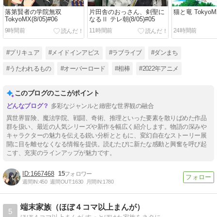
落第賢者の学院無双
片田舎のおっさん、剣聖に
猫と竜 TokyoMX
TokyoMX(8/05)#06
なるⅡ テレ朝(8/05)#05
9時間前
11時間前
24時間前
#プリキュア
#メイドインアビス
#ラブライブ
#ダンまち
#うたわれるもの
#オーバーロード
#相棒
#2022年アニメ
このブログのここがポイント
多彩なジャンルと緻密な世界観の融合
異世界冒険、魔法学院、戦闘、奇術、推理といった要素を散りばめた作品
群を扱い、最近の人気シリーズや新作を幅広く紹介します。物語の深みや
キャラクターの魅力を伝える鋭い分析とともに、変幻自在なストーリー展
開に目を離せなくなる情報を提供。読むたびに新たな感動と興奮を呼び起
こす、充実のラインアップが魅力です。
1667468
15
週間IN:
450
週間OUT:
1630
月間IN:
1780
端末家族（ほぼ４コマ以上まんが）
5