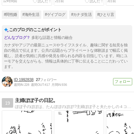
12時間前
2日前
3日前
ばよかったかも
ダドル…
#同性婚
#海外生活
#ゲイブログ
#カナダ生活
#ひとり言
このブログのここがポイント
多彩な話題と情報の融合
カナダやアジアの最新ニュースやライフスタイル、趣味に関する知見を独
自の視点で伝えます。公共の話題からプライベートな体験談まで幅広く掲
載し、読者が気軽に共感や発見を得られる内容を目指しています。時にユ
ーモアを交えながらも、情報は具体的に丁寧に伝えることにこだわってい
ます。
1992838
27
週間IN:
228
週間OUT:
417
月間IN:
936
主婦ぽぽ子の日記。
19
ぽぽ子のぽぽは、たんぽぽのぽぽ!?主婦ぽぽ子と夫たかしの４コマ絵日記です。