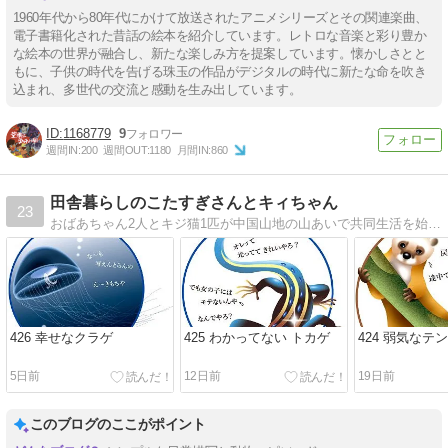
1960年代から80年代にかけて放送されたアニメシリーズとその関連楽曲、
電子書籍化された昔話の絵本を紹介しています。レトロな音楽と彩り豊か
な絵本の世界が融合し、新たな楽しみ方を提案しています。懐かしさとと
もに、子供の時代を告げる珠玉の作品がデジタルの時代に新たな命を吹き
込まれ、多世代の交流と感動を生み出しています。
1168779
9
週間IN:
200
週間OUT:
1180
月間IN:
860
田舎暮らしのこたすぎさんとキィちゃん
23
おばあちゃん2人とキジ猫1匹が中国山地の山あいで共同生活を始めました。 山の動物たち、清流、四季の移ろい…。不慣れも不便も楽しみながらの日々を淡々とつづります。
426 幸せなクラゲ
425 わかってない トカゲ
424 弱気なテン
5日前
12日前
19日前
このブログのここがポイント