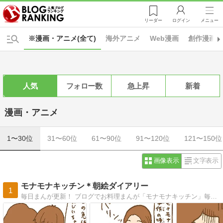
リーダー
ログイン
メニュー
※漫画・アニメ(全て)
海外アニメ
Web漫画
創作漫画
人気
フォロー数
急上昇
新着
漫画・アニメ
1〜30位
31〜60位
61〜90位
91〜120位
121〜150位
画像表示
文字表示
モナモナキッチン＊朝絵ダイアリー
1
毎日まんが更新！ ブログでお料理まんが「モナモナキッチン」毎日更新中〜♪ イラストとかまんがを描いてるのが好き（＊＾ｖ＾＊