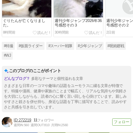
ぐりたんが亡くなりまし
週刊少年ジャンプ2026年36
週刊少年ジャンプ
た。
号感想その３
号感想その２
8時間前
30時間前
2日前
#特撮
#仮面ライダー
#スーパー戦隊
#少年ジャンプ
#呪術廻戦
#WJ
このブログのここがポイント
多彩なテーマと個性溢れる文章
さまざまな日常の一コマや趣味の話題をユーモラスに綴る文章が特徴で
す。特撮や漫画、健康や家族のことまで幅広く、リアルな気持ちや気軽さ
を大切にしながらも、読者の心に響く言い回しを心掛けています。親しみ
やすさと鋭さを併せ持ち、身近な話題を丁寧に描写することで、読みやす
さと共感を引き出しています。
272219
11
週間IN:
560
週間OUT:
810
月間IN:
2560