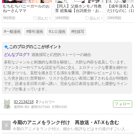
むちむちバニーガールのお
【同人】父娘ホンモノ性教
【成年漫画】
ねーさんママ
育 総集編【台詞差分・おま
だけなのに（1
け付き！】(わせいちご)
5時間前
18時間前
19時間前
#一般漫画
#青年漫画
#エロ漫画
#性描写
このブログのここがポイント
過激描写と幻想的ストーリーの融合
多彩なジャンルと刺激的な表現を駆使し、大胆な内容を追及しています。
ファンタジーやリアルな設定を巧みに交え、エロティックな要素を細やか
に描きつつも、妄想を掻き立てる演出を重視。評価やレビューよりも、む
しろ突き抜けた世界観や、リスクを恐れない表現に魅了される点が特徴的
です。読者を非日常の扉へ誘い、完全な自己表現を追求した濃密なライン
アップが集まっています。
2134218
2
週間IN:
350
週間OUT:
640
月間IN:
930
今期のアニメをランク付け 再放送・AT-Xも含む
8
今期のアニメをランク付け。細かい批評などはその道のすごい人におまかせして、このブログは、視聴継続等の目安にしていただければよろしいかと。あくまでも個人的な感想ですので、ご参考までに(^^)