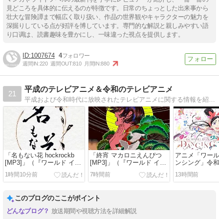
見どころを具体的に伝えるのが特徴です。日常のちょっとした出来事から
壮大な冒険譚まで幅広く取り扱い、作品の世界観やキャラクターの魅力を
深掘りしている点が好評を博しています。専門的な解説と親しみやすい語
り口调は、読書趣味を豊かにし、一味違った視点を提供します。
1007674
4
週間IN:
220
週間OUT:
810
月間IN:
880
平成のテレビアニメ＆令和のテレビアニメ
21
平成および令和時代に放映されたテレビアニメに関する情報を紹介していくブログです。
「名もない花 hockrockb
「終宵 マカロニえんぴつ
アニメ「ワール
[MP3]」（『ワールド イズ
[MP3]」（『ワールド イズ
ンシング」令和8年
ダンシング』エンディング
ダンシング』オープニング
の動画をAmazon
1時間10分前
7時間前
13時間前
テーマ）
テーマ）
Videoで視聴す
このブログのここがポイント
放送期間や視聴方法を詳細解説