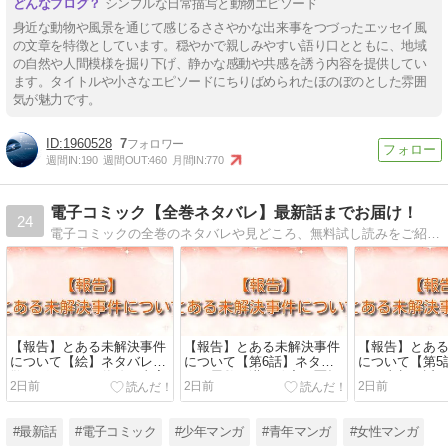
シンプルな日常描写と動物エピソード
身近な動物や風景を通じて感じるささやかな出来事をつづったエッセイ風
の文章を特徴としています。穏やかで親しみやすい語り口とともに、地域
の自然や人間模様を掘り下げ、静かな感動や共感を誘う内容を提供してい
ます。タイトルや小さなエピソードにちりばめられたほのぼのとした雰囲
気が魅力です。
1960528
7
週間IN:
190
週間OUT:
460
月間IN:
770
電子コミック【全巻ネタバレ】最新話までお届け！
24
電子コミックの全巻のネタバレや見どころ、無料試し読みをご紹介。電子コミックで配信中の作品の中で、特におすすめしたいタイトルの最新話をお届けします。少年・少女・女性・青年など、様々なジャンルの電子コミックの全巻ネタバレをぜひどうぞ
【報告】とある未解決事件
【報告】とある未解決事件
【報告】とあ
について【絵】ネタバレ：
について【第6話】ネタバ
について【第5
散りばめられた伏線と真実
レ：屋敷に潜む秘密と栗栖
レ：真相へ近
2日前
2日前
2日前
怜の衝撃の推理
と注目ポイン
#最新話
#電子コミック
#少年マンガ
#青年マンガ
#女性マンガ