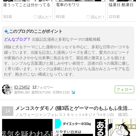
違うってことは分かってる
電車のモワリ
猛暑日 酷暑日
3日前
8日前
12日前
このブログのここがポイント
出版記念漫画と多彩なテーマの連載掲載
姉妹と犬をテーマにした漫画やエッセイを中心に、多彩な日常の一コマを
綴っています。出版を記念した漫画シリーズを通じて、愛犬のエピソード
や家族のささやかな出来事に焦点を当て、親近感と微笑ましさを届けま
す。シンプルな言葉選びと親しみやすい表現で、読者の日々の風景に優し
く寄り添います。トピックは多岐にわたりながらも温かみとユーモアを忘
れず、飽きのこない構成となっています。
23452
12
週間IN:
290
週間OUT:
200
月間IN:
1310
メンコスケダモノ (猫3匹とゲーマーのもふもふ生活漫画絵日…
14
ノルウェージャンフォレストキャットxキジトラxキジ白 猫3匹とゲーマーのもふもふ生活漫画絵日記「メンコスケダモノ」 3匹の愛猫との日常から、飼い主の思い出話まで。毎日更新中