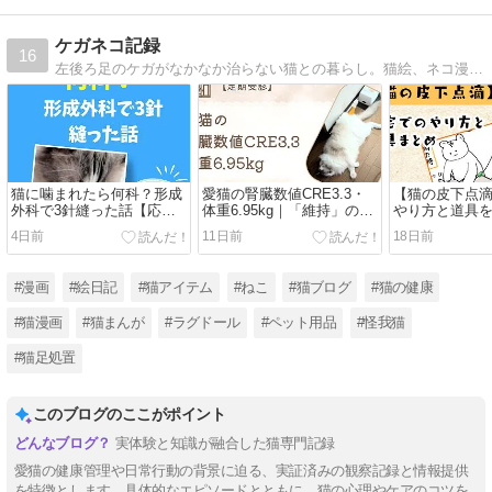
ケガネコ記録
16
左後ろ足のケガがなかなか治らない猫との暮らし。猫絵、ネコ漫画、ネコ情報をちまちまと投稿しています(*^^*)
猫に噛まれたら何科？形成
愛猫の腎臓数値CRE3.3・
【猫の皮下点
外科で3針縫った話【応急
体重6.95kg｜「維持」の裏
やり方と道具
処置・治療費・その後の経
で背中が骨ばってきた話
た｜点滴中は
4日前
11日前
18日前
過】
【定期受診】
った瞬間に豹
画あり】
#漫画
#絵日記
#猫アイテム
#ねこ
#猫ブログ
#猫の健康
#猫漫画
#猫まんが
#ラグドール
#ペット用品
#怪我猫
#猫足処置
このブログのここがポイント
実体験と知識が融合した猫専門記録
愛猫の健康管理や日常行動の背景に迫る、実証済みの観察記録と情報提供
を特徴とします。具体的なエピソードとともに、猫の心理やケアのコツを