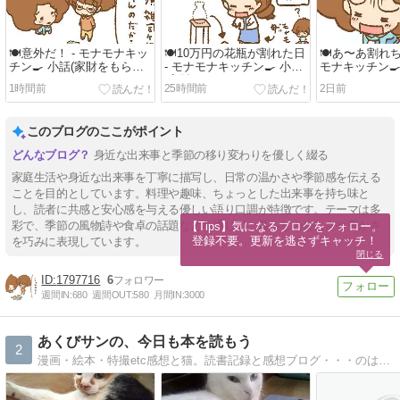
🍽️意外だ！ - モナモナキッ
🍽️10万円の花瓶が割れた日
🍽️あ〜あ割れち
チン🍳 小話(家財をもら
- モナモナキッチン🍳 小話
モナキッチン🍳
お！)
(家財をもらお！)
をもらお！)
1時間前
25時間前
2日前
このブログのここがポイント
身近な出来事と季節の移り変わりを優しく綴る
家庭生活や身近な出来事を丁寧に描写し、日常の温かさや季節感を伝える
ことを目的としています。料理や趣味、ちょっとした出来事を持ち味と
し、読者に共感と安心感を与える優しい語り口調が特徴です。テーマは多
彩で、季節の風物詩や食卓の話題などを通じて、暮らしの楽しさや豊かさ
【Tips】気になるブログをフォロー。

登録不要。更新を逃さずキャッチ！
を巧みに表現しています。
閉じる
1797716
6
週間IN:
680
週間OUT:
580
月間IN:
3000
あくびサンの、今日も本を読もう
2
漫画・絵本・特撮etc感想と猫。読書記録と感想ブログ・・・のはずだったのに、気付けば最近猫ばっか。