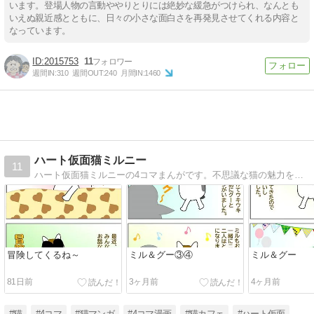
います。登場人物の言動ややりとりには絶妙な緩急がつけられ、なんとも
いえぬ親近感とともに、日々の小さな面白さを再発見させてくれる内容と
なっています。
2015753
11
週間IN:
310
週間OUT:
240
月間IN:
1460
ハート仮面猫ミルニー
11
ハート仮面猫ミルニーの4コマまんがです。不思議な猫の魅力を発信していきたいと思います。
冒険してくるね～
ミル＆グー③④
ミル＆グー
81日前
3ヶ月前
4ヶ月前
#猫
#4コマ
#猫マンガ
#4コマ漫画
#猫カフェ
#ハート仮面