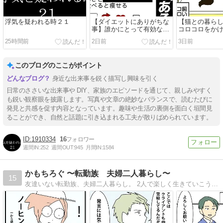
浮気を疑われる時２１
【ダイエットにありがちな
【猫との暮ら
事】誰かにとって有効なダ
コロコロをか
イエット情報が、万人に当
の理由
25時間前
2日前
3日前
てはまるとは限らない
このブログのここがポイント
身近な出来事を鋭く描写し興味を引く
日常のささいな出来事や DIY、家族のエピソードを通じて、親しみやすく
も鋭い観察眼を披露します。写真や文章の絶妙なバランスで、読むたびに
発見と共感を促す内容となっています。趣味や生活の裏側を面白く垣間見
ることができ、自然と話題に引き込まれる工夫が散りばめられています。
1910334
16
週間IN:
252
週間OUT:
945
月間IN:
1584
かもちろぐ 〜転勤族 夫婦二人暮らし〜
15
友達いない転勤族、夫婦二人暮らし。 2人で楽しく生きていこうと決めました。 日常の事など。