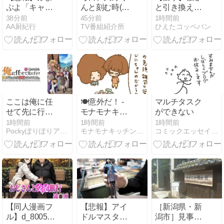
ぷよ「キャラ
んと刻む時(〃
と引き換えに
可愛いです、
▽〃)はや19
ビジュアル捨
38分前
45分前
1時間前
AA厨紀行
TV番組紹介所
ひえたコッペパン
頭使います、
日・・・まだ
てたやつあげ
面白いです」
19日？しあわ
てけw
←天下取れな
せ増幅中～♪
かった理由…
ここは俺に任
🍽️意外だ！ -
マルチタスク
せて先に行け
モナモナキッ
ができない
と言ってから
チン🍳 小話
1時間前
1時間前
1時間前
Pockyぽりぽりアニメ帳
モナモナキッチン＊朝絵ダイアリー
コミックエッセイ365
10年がたった
(家財をもら
ら伝説になっ
お！)
ていた 5話
『10年たって
先に行けと言
われた』
【同人漫画フ
【悲報】アイ
［新潟県・新
ル】d_800545
ドルマスター
潟市］見事な