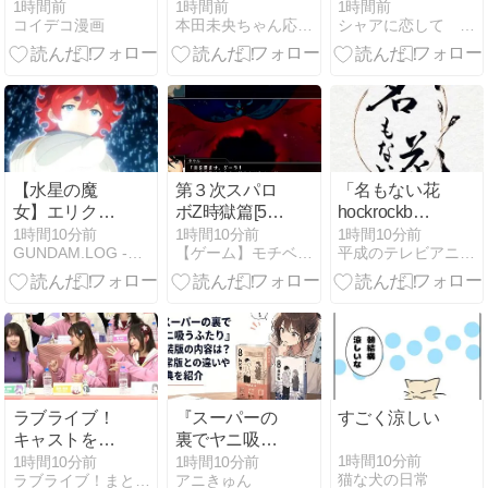
| おじさんと交
ミリオンライ
調和「北方文
1時間前
1時間前
1時間前
コイデコ漫画
本田未央ちゃん応援まとめ速報
シャアに恋して 〜ガンダムマニア〜
尾旅行 遠〇凛
ブの泥人形工
化博物館」
| みみっくぼっ
場、稼働終了
くす
へ
【水星の魔
第３次スパロ
「名もない花
女】エリクト
ボZ時獄篇[51
hockrockb
ってマジで奇
話/決戦！ブラ
[MP3]」（『ワ
1時間10分前
1時間10分前
1時間10分前
GUNDAM.LOG -ガンダム2chまとめブログ-
【ゲーム】モチベーション維持日記【アニメ】
平成のテレビアニメ＆令和のテレビアニメ
跡の存在だっ
ックホール！]
ールド イズ ダ
たんだよな
ンシング』エ
ンディングテ
ーマ）
ラブライブ！
『スーパーの
すごく涼しい
キャストを性
裏でヤニ吸う
的に見るな委
ふたり』特装
1時間10分前
1時間10分前
1時間10分前
猫な犬の日常
ラブライブ！まとめちゃんねる！！
アニきゅん
員会
版の内容は？