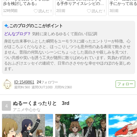
歩を検討してみる』
る手作りアイスレシピの挑
手にかって出
戦』
12時間前
2日前
3日前
このブログのここがポイント
気軽に楽しめるゆるくて面白い日記調
身近な出来事やふとした瞬間をユーモラスに綴ったエントリーが特徴。心
がほころぶくだらなさと、ほっこりしつつも意外性のある表現で飽きさせ
ません。普段の何気ないシーンにちょっとした面白さや親しみを見つけ、
つい共感や笑いを誘う工夫が随所に散りばめられています。気負わず読め
るおふざけエッセイの連続で、日常のささやかな幸せやほのぼのを楽しめ
ます。
1549861
24
週間IN:
560
週間OUT:
1000
月間IN:
2360
ぬるーくまったりと 3rd
4
アニメ中心かな