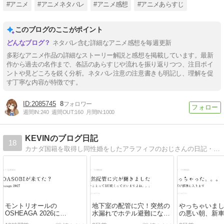
#アニメ
#アニメネタバレ
#アニメ感想
#アニメあらすじ
このブログのここがポイント
ネタバレ含む詳細なアニメ感想を毎週更新
多彩なアニメ作品の詳細なストーリー解説と感想を掲載しています。最新
作から過去の名作まで、各話のあらすじや流れを振り返りつつ、注目ポイ
ントや見どころを鋭く分析。ネタバレ注意の注意書きも明記し、理解を促
す丁寧な内容が特徴です。
2085745
8
週間IN:
240
週間OUT:
160
月間IN:
1000
KEVINのブログ日記
18
カナダ国籍を取得し同性婚をしたアラフィフのおじさんの日記・備忘録です。
モントリオールの
地下室の配管に穴！突然の
やっちゃいま
OSHEAGA 2026に
水漏れでホテル避難になり
の悪い朝、新
YOASOBIが来てた！行け
ました・・・
を擦って修理費4