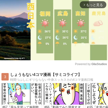
もっと見る
arrow_forward_ios
Powered by 
GliaStudios
Mute
しょうもない4コマ漫画【サミコライフ】
3
時間つぶしにギリならない中身スッカスカの4コマ漫画日報
#67『母を見習って毎朝散
#66『動画でみた簡単すぎ
＃65『友達の