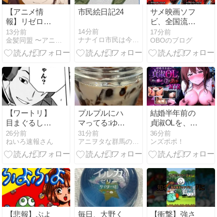
お祝いセット
レイ動画あ
【アニメ情
市民絵日記24
サメ映画ソフ
～
り）
報】リゼロ4
ビ、全国流通
期 奪還編（8
予約開始！！
14分前
13分前
17分前
ナナイロ市民は今日もすこぶる元気です
金髪同盟 〜アニメ語りブログ〜
OBOのブログ
月12日から放
送開始）
【ワートリ】
プルプルにハ
結婚半年前の
目まぐるしく
マってる:ゆる
貞淑OLを、触
入れ替わる攻
ベジ1000日チ
れて囁いて7
26分前
31分前
36分前
ねいろ速報さん
アニヲタな群馬のゆるベジインストラクターひこが行く
ンズポポ！
防
ャレンジ944
日間で堕とす
日目
NTR｜ノワー
ルワークス
【悲報】ぷよ
毎日、大野く
【衝撃】強さ