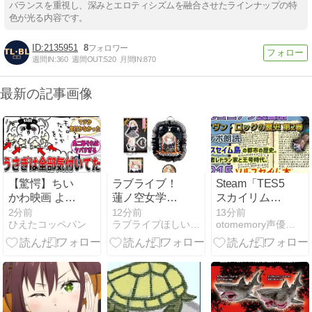
バランスを重視し、深みとエロティシズムを融合させたラインナップの特
色が光る内容です。
2135951
8
週間IN:
360
週間OUT:
520
月間IN:
870
最新の記事画像
【驚愕】ちい
ラブライブ！
Steam「TES5：
かわ映画 よく
蓮ノ空女学院
スカイリム
みたら島二郎
スクールアイ
SE/AE」攻
2分前
12分前
13分前
ひえたコッペパン
ラブライブほしいものブログ
otomemory声優・アニメ・乙女ゲームまとめ
って一度も●●
ドルクラブ(バ
略・感想・ネ
してない?!
ースデー2026)
タバレ！【ア
蓮ノ空女学院
ルゴニアン図
購買部
書館／レイヴ
BIRTHDAYプ
ン・ロックの
レゼント2026
歴史 第2巻】
～日野下花帆
215（字幕プ