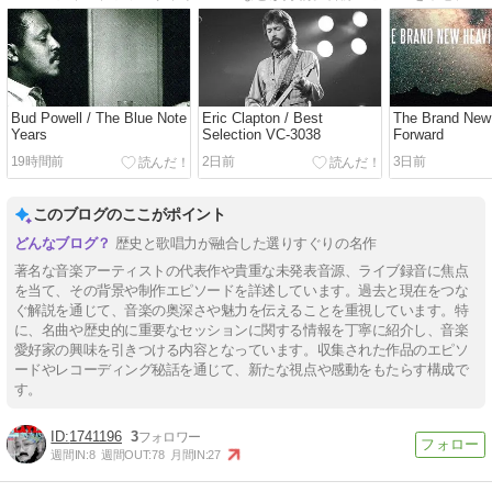
Bud Powell / The Blue Note
Eric Clapton / Best
The Brand New 
Years
Selection VC-3038
Forward
19時間前
2日前
3日前
このブログのここがポイント
歴史と歌唱力が融合した選りすぐりの名作
著名な音楽アーティストの代表作や貴重な未発表音源、ライブ録音に焦点
を当て、その背景や制作エピソードを詳述しています。過去と現在をつな
ぐ解説を通じて、音楽の奥深さや魅力を伝えることを重視しています。特
に、名曲や歴史的に重要なセッションに関する情報を丁寧に紹介し、音楽
愛好家の興味を引きつける内容となっています。収集された作品のエピソ
ードやレコーディング秘話を通じて、新たな視点や感動をもたらす構成で
す。
1741196
3
週間IN:
8
週間OUT:
78
月間IN:
27