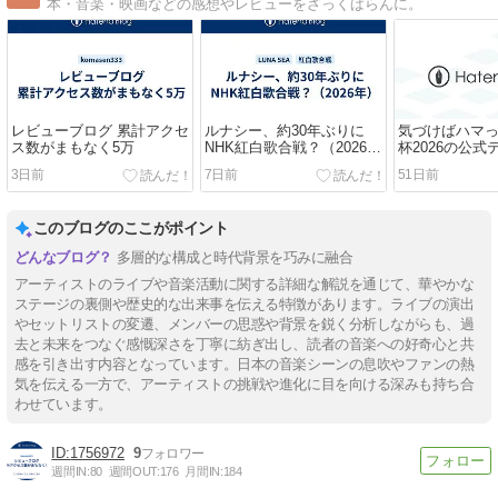
本・音楽・映画などの感想やレビューをざっくばらんに。
レビューブログ 累計アクセ
ルナシー、約30年ぶりに
気づけばハマ
ス数がまもなく5万
NHK紅白歌合戦？（2026
杯2026の公式
年）
グ。「 The Offic
3日前
7日前
51日前
World Cup 26
このブログのここがポイント
多層的な構成と時代背景を巧みに融合
アーティストのライブや音楽活動に関する詳細な解説を通じて、華やかな
ステージの裏側や歴史的な出来事を伝える特徴があります。ライブの演出
やセットリストの変遷、メンバーの思惑や背景を鋭く分析しながらも、過
去と未来をつなぐ感慨深さを丁寧に紡ぎ出し、読者の音楽への好奇心と共
感を引き出す内容となっています。日本の音楽シーンの息吹やファンの熱
気を伝える一方で、アーティストの挑戦や進化に目を向ける深みも持ち合
わせています。
1756972
9
週間IN:
80
週間OUT:
176
月間IN:
184