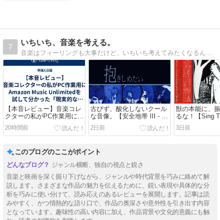
つかきっと喜
びに変わる
いちいち、音楽を考える。
7
音楽はフィーリングも大事だけど、いちいち考えてみたくなるんです。
【本音レビュー】音楽コレ
古びず、酸化しないクール
獣の本能に、
クターの私がPC作業用に
な音像。【安全地帯 III - 抱
るな！【Sing Th
Amazon Music Unlimitedを
きしめたい/安全地帯
Beast/Bastr
20時間前
2日前
3日前
試して分かった「現実的な
（1984）】｜今日のDMM
今日のTSUTAYA
使い道」。
月額レンタル日記。#308
日記。#499
このブログのここがポイント
ジャンル横断、独自の視点と鋭さ
音楽と映画を深く掘り下げながら、ジャンルや時代背景を巧みに絡めて解
説します。さまざまな作品の魅力を伝えるために、鋭い表現や具体的な分
析を巧みに使い分けて、読み応えのあるレビューを展開します。記事は読
みやすく、かつ情熱的な語り口で、作品の奥深さや意外性を引き出す内容
となっています。趣味性の高い内容に加え、作品背景や文化的意義にも触