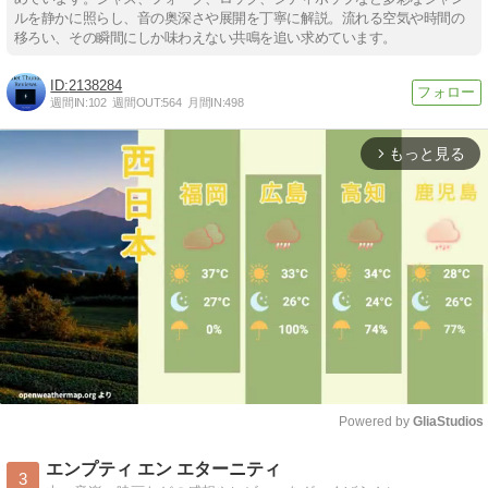
ルを静かに照らし、音の奥深さや展開を丁寧に解説。流れる空気や時間の
移ろい、その瞬間にしか味わえない共鳴を追い求めています。
2138284
週間IN:
102
週間OUT:
564
月間IN:
498
もっと見る
arrow_forward_ios
Powered by 
GliaStudios
Mute
エンプティ エン エターニティ
3