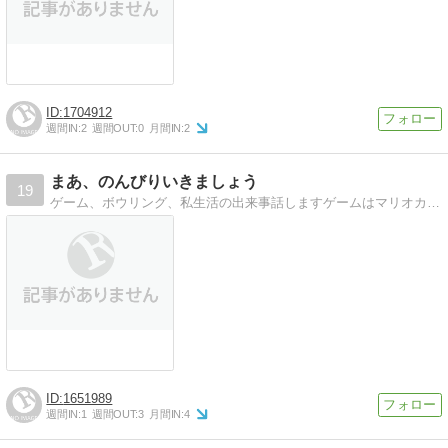
1704912
週間IN:
2
週間OUT:
0
月間IN:
2
まあ、のんびりいきましょう
19
ゲーム、ボウリング、私生活の出来事話しますゲームはマリオカート、スマブラ、パズドラなどです。
1651989
週間IN:
1
週間OUT:
3
月間IN:
4