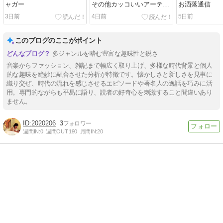
ャガー
その他カッコいいアーティ
お洒落通信
スト達
3日前
4日前
5日前
このブログのここがポイント
多ジャンルを嗜む豊富な趣味性と鋭さ
音楽からファッション、雑記まで幅広く取り上げ、多様な時代背景と個人
的な趣味を絶妙に融合させた分析が特徴です。懐かしさと新しさを見事に
織り交ぜ、時代の流れを感じさせるエピソードや著名人の逸話を巧みに活
用。専門的ながらも平易に語り、読者の好奇心を刺激すること間違いあり
ません。
2020206
3
週間IN:
0
週間OUT:
190
月間IN:
20