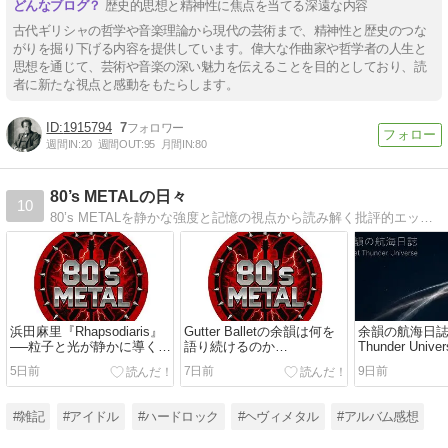
歴史的思想と精神性に焦点を当てる深遠な内容
古代ギリシャの哲学や音楽理論から現代の芸術まで、精神性と歴史のつな
がりを掘り下げる内容を提供しています。偉大な作曲家や哲学者の人生と
思想を通じて、芸術や音楽の深い魅力を伝えることを目的としており、読
者に新たな視点と感動をもたらします。
1915794
7
週間IN:
20
週間OUT:
95
月間IN:
80
80’s METALの日々
10
80’s METALを静かな強度と記憶の視点から読み解く批評的エッセイ。
浜田麻里『Rhapsodiaris』
Gutter Balletの余韻は何を
余韻の航海日誌 –
──粒子と光が静かに導く覚
語り続けるのか
Thunder Univer
醒の記憶
──SAVATAGEの核心に触
2026年08月01
5日前
7日前
9日前
れる
#雑記
#アイドル
#ハードロック
#ヘヴィメタル
#アルバム感想