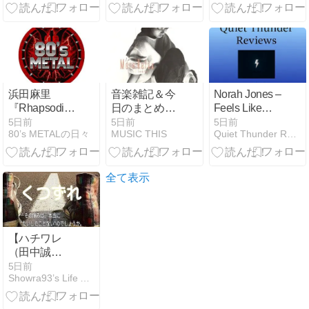
詞の意味を考
スト達
想/2026)
察！心の雨は
いつか青空に
なる
浜田麻里
音楽雑記＆今
Norah Jones –
『Rhapsodiaris』
日のまとめ、
Feels Like
──粒子と光が
お洒落通信
Home (2004):
5日前
5日前
5日前
80’s METALの日々
MUSIC THIS
Quiet Thunder Reviews
静かに導く覚
A Quiet
醒の記憶
Landscape of
Summer Light
and Shadow
全て表示
【ハチワレ
（田中誠
人）】「くつ
5日前
Showra93’s Life AID
ずれ」｜歌詞
の意味を考
察！痛みはい