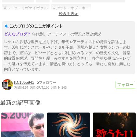
#ルーツ・リヴァイヴァル
#アウト・オブ・キー
続きを表示
#デジタル・ダンスホール・レゲエ
#アーリー・ダンスホール・レゲエ
このブログのここがポイント
#ジャマイカ
年代別、アーティストの背景と歴史解説
レゲエの多彩な世界を掘り下げ、年代やアーティストの特長を詳述しま
す。80年代ダンスホールやデジタル革命、国境を越えた女性シンガーの軌
跡まで、豊富なエピソードとともに利用されるレゲエの歴史や文化、音楽
的背景を解説。専門性と親しみやすさを両立させ、多角的な視点からレゲ
エの魅力を伝えています。情熱を持つ方にとっても、新たな発見に満ちた
内容となっています。
1865943
5
週間IN:
54
週間OUT:
180
月間IN:
243
最新の記事画像