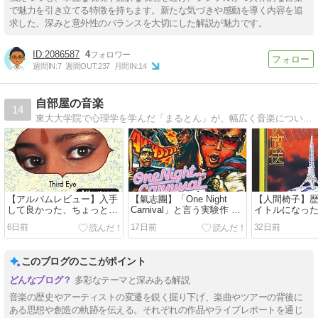
で魅力を引き立てる特徴を持ちます。新たな気づきや感動を導く内容を追
求した、深みと意外性のバランスを大切にした解説が魅力です。
2086587
4
週間IN:
7
週間OUT:
237
月間IN:
14
自部屋の音楽
14
東大大学院で心理学を学んだ「まるとん」が、幅広く音楽について発信していきます。人間椅子・エレファントカシマシの投稿が多め。音楽の聴き方についても考察しています。
【アルバムレビュー】入手
【氣志團】「One Night
【人間椅子】
して良かった、ちょっとレ
Carnival」と言う実験作 –
イトルになっ
アなおすすめアルバム5枚
ヒットによりバンドの過渡
てみた – ア
6日前
17日前
32日前
を紹介
期に？
曲から意外な
このブログのここがポイント
多彩なテーマと深みある解説
音楽の歴史やアーティストの変遷を鋭く掘り下げ、楽曲やツアーの背後に
ある思想や創造の軌跡を伝える。それぞれの作品やライブレポートを通じ