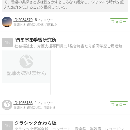
て、音楽の奥深さと多様性を余すところなく紹介し、ジャンルや時代を超
えた魅力を伝えることを重視している。
2034379
8
週間IN:
3
週間OUT:
45
月間IN:
9
ぞぽぞぽ学習研究所
15
社会福祉士、介護支援専門員に1発合格当たり前高学歴ご用達勉強法！
1955136
1
週間IN:
3
週間OUT:
1
月間IN:
5
クラシックかわら版
16
クラシック音楽全般、コンサート、音楽祭、楽器店、レコードショップ、出版社、その他もろもろのイヴェント情報満載ブログです。