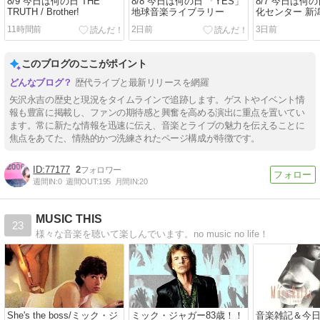
8/9 今日は何の日 THE
8/8 今日は何の日 「YES」
8/7 今日は何
TRUTH / Brother!
地球音楽ライブラリー
化センター 新
11時間前
2日前
3日前
このブログのここがポイント
歴代ライブと最新リリースを網羅
矢沢永吉の歴史と現況をタイムラインで追跡します。ゲストやイベント情
報も豊富に掲載し、ファンの期待感と興奮を高める演出に重点を置いてい
ます。常に新たな情報を迅速に伝え、音楽とライブの魅力を伝えることに
焦点をあてた、情熱的かつ洗練されたページ構成が特徴です。
77177
2
週間IN:
0
週間OUT:
195
月間IN:
20
MUSIC THIS
23
様々な音楽を聴いて楽しんでいます。no music no life！
She's the boss/ミック・ジ
ミック・ジャガー83歳！！
音楽雑記＆今