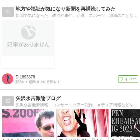
地方や福祉が気になり新聞を再講読してみた
21
新聞で気になった、政治や事件、介護、スポーツ、地域のことなど、 小さくてもなんだか気になるコトを紹介します。
1893878
週間IN:
1
週間OUT:
6
月間IN:
1
矢沢永吉激論ブログ
22
矢沢永吉最新情報、コンサートツアー記録、メディア情報などを書いています。