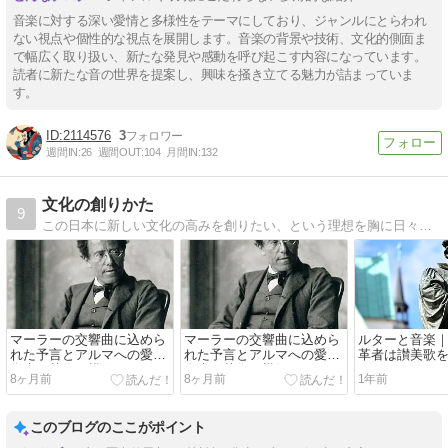
音楽に対する深い愛情と多様性をテーマにしており、ジャンルにとらわれ
ない視点や個性的な視点を展開します。音楽の背景や技術、文化的側面ま
で幅広く取り扱い、新たな発見や感動を呼び起こす内容になっています。
読者に新たな音の世界を提案し、興味を掻き立てる魅力が詰まっていま
す。
2114576
3
週間IN:
26
週間OUT:
104
月間IN:
132
文化の創りかた
9
この日本に新しい文化の高みを創りたい、という理想を胸に日々探究していくライフワーク的ブログです。
マーラーの交響曲に込めら
マーラーの交響曲に込めら
ルターと音楽
れた予言とアルマへの愛＜
れた予言とアルマへの愛＜
革者は讃美歌
人生は芸術を模倣する＞
人生は芸術を模倣する＞
8ヶ月前
8ヶ月前
1年前
このブログのここがポイント