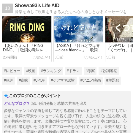
Showra93’s Life AID
13
音楽を通じて現世を生きる人たちへ心の癒しとなるメッセージを届ける【メンタルエイド】企画と介護福祉試験対策に特化したブログです。
【あいみょん】「RING
【ASKA】「けれど空は青
【ハチワレ（
DING」｜歌詞の意味を考
～close friend～」｜歌詞の
「くつずれ」
察！クヨクヨしてると“アホ
意味を考察！心の雨はいつ
を考察！痛み
26時間前
3日前
5日前
らしヤの鐘”が鳴り響く
か青空になる
と喜びに変わ
#レビュー
#映画
#ランキング
#ドラマ
#考察
#歌詞考察
#歌詞
#意味
#JPOP
#ケアマネ試験
#アニメ映画
#主題歌
このブログのここがポイント
深い歌詞分析と感情の共鳴を追及
多彩なジャンルの楽曲を通じて内なる感情に触れることをテーマにしてい
ます。歌詞の背景やメッセージを鋭く掘り下げ、人生の核心に迫る鋭い見
解と共感を提供します。楽曲の持つ本質や影響について丁寧に解説し、心
の奥底に潜む想いを引き出すアプローチを心掛けています。音楽の魅力を
伝えつつも、華麗な表現や難解な表現を避け、シンプルかつ具体的な言葉