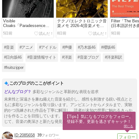
Visible
テクノ/エレクトロニック音
Filter「The Be
Cloaks「Paradessence」
楽メモ 2026-4(音楽メモ
(日本語訳付き
(アルバムレビュー/感
2026)
5日前
8日前
9日前
想/2026)
#音楽
#アニメ
#アイドル
#声優
#乃木坂46
#櫻坂46
#日向坂46
#音楽情報サイト
#洋楽
#音楽ブログ
#洋楽和訳
#fruitszipper
このブログのここがポイント
多彩なジャンルと革新的な表現を追求
未来性と深遠さを兼ね備えた音楽を紹介し、感性を刺激する鋭い視点とと
もに多彩なジャンルを取り扱います。アンビエントからメタルまで、実験
的かつ洗練された作品を丁寧に解説し、読者が未知の世界に触れるきっか
けを作ることを目指しています。その多層的な視点と鋭いフィルターを通
【Tips】気になるブログをフォロー。

登録不要。更新を逃さずキャッチ！
じて、音楽の奥深さと新たな発見を追い求めていきます。
閉じる
2085658
39