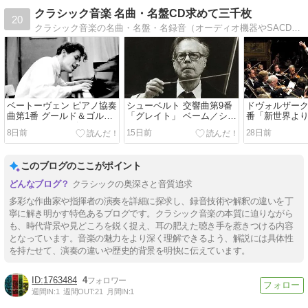
クラシック音楽 名曲・名盤CD求めて三千枚
20
クラシック音楽の名曲・名盤・名録音（オーディオ機器やSACDなど）を紹介するブログです。初心者からマニアまで、クラシック音楽の面白さについて知って頂きたいです。
ベートーヴェン ピアノ協奏
シューベルト 交響曲第9番
ドヴォルザーク
曲第1番 グールド＆ゴルシ
「グレイト」 ベーム／シュ
番「新世界より
ュマン／コロンビアso
ターツカペレ・ドレスデン
ベルリン・フィル
8日前
15日前
28日前
1958年録音
1979年ライブ
ライブ
このブログのここがポイント
クラシックの奥深さと音質追求
多彩な作曲家や指揮者の演奏を詳細に探求し、録音技術や解釈の違いを丁
寧に解き明かす特色あるブログです。クラシック音楽の本質に迫りながら
も、時代背景や見どころを鋭く捉え、耳の肥えた聴き手を惹きつける内容
となっています。音楽の魅力をより深く理解できるよう、解説には具体性
を持たせて、演奏の違いや歴史的背景を明快に伝えています。
1763484
4
週間IN:
1
週間OUT:
21
月間IN:
1