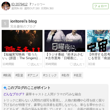
2079412
7
週間IN:
60
週間OUT:
190
月間IN:
360
ioritorei’s blog
5
完全趣味のブログ
【短編実写映画『歌うた
【ラジオ番組『鈴木おさむ
【停滞する思
い』(原題：The Singers)】
✕古市憲寿「日曜夜に、こ
じる苦言『南波
自分ならどんな歌で人生を
っそり」』】聴かれたら困
「宇宙兄弟」よ
11時間前
35時間前
3日前
語るだろう？年老いた男た
ります…ですが、困るから
できない本音
ちの哀愁に、我が身を重ね
こそ面白いアカデミック下
#88
る18分。
世話ばなし。
#映画
#音楽
#アニメ
#コミック
#名作
#名言
このブログのここがポイント
豪華キャストと人間ドラマの巧みな融合
トリックに頼らない人間性の描写を重視し、人物の動機や心理を鋭く掘り
下げるのが特徴です。豪華な出演者を起用しながらも、単なる華やかさに
とどまらず、作品の深みを追求しています。しかし、企画の規模やキャス