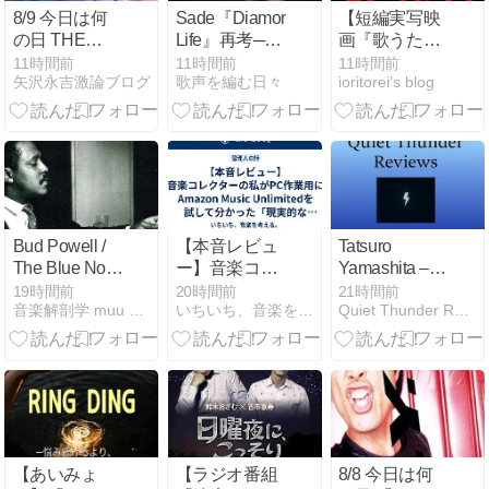
8/9 今日は何
Sade『Diamond
【短編実写映
の日 THE
Life』再考──
画『歌うた
TRUTH /
余白の声が今
い』(原題：
11時間前
11時間前
11時間前
矢沢永吉激論ブログ
歌声を編む日々
ioritorei’s blog
Brother!
なお響く理由
The
Singers)】自
分ならどんな
歌で人生を語
るだろう？年
老いた男たち
の哀愁に、我
が身を重ねる
Bud Powell /
【本音レビュ
Tatsuro
18分。
The Blue Note
ー】音楽コレ
Yamashita –
Years
クターの私が
Melodies
19時間前
20時間前
21時間前
音楽解剖学 muu music 音楽徒然
いちいち、音楽を考える。
Quiet Thunder Reviews
PC作業用に
(1983): A Quiet
Amazon Music
Nocturne
Unlimitedを試
Shaped by
して分かった
Urban
「現実的な使
Shadows
い道」。
【あいみょ
【ラジオ番組
8/8 今日は何