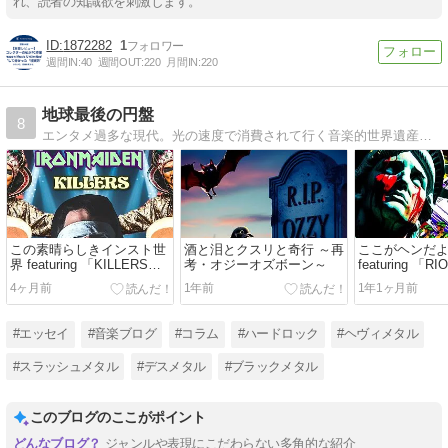
れ、読者の知識欲を刺激します。
1872282
1
週間IN:
40
週間OUT:
220
月間IN:
220
地球最後の円盤
8
エンタメ過多な現代。光の速度で消費されて行く音楽的世界遺産を通じて音楽ファンの業を暴いてみる。激音多め。
この素晴らしきインスト世
酒と泪とクスリと奇行 ～再
ここがヘンだ
界 featuring 「KILLERS」
考・オジーオズボーン～
featuring 「R
by IRON MAIDEN
BLOOD」 by M
4ヶ月前
1年前
1年1ヶ月前
#エッセイ
#音楽ブログ
#コラム
#ハードロック
#ヘヴィメタル
#スラッシュメタル
#デスメタル
#ブラックメタル
このブログのここがポイント
ジャンルや表現にこだわらない多角的な紹介