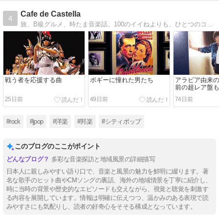
Cafe de Castella
4
旅、B級グルメ、時たま音楽話。100のイイねよりも、ひとつのコメントが嬉しいです。
戦う者を応援する曲
ボギーに憧れた男たち
アラビア由来
前の超レア盤
25日前
49日前
74日前
#rock
#jpop
#洋楽
#邦楽
#シティポップ
このブログのここがポイント
多彩な音楽探訪と地域風景の詳細描写
日本人に親しみやすい語り口で、音楽と風景の魅力を鮮明に綴ります。著
名な歌手のヒット曲やCMソングの裏話、海外の地域情景を丁寧に紹介し、
時に当時の背景や歴史的なエピソードも交えながら、視覚と聴覚を刺激す
る内容を展開しています。情報は明確に伝えつつ、温かみのある表現で読
みやすさにも気配りし、読者の好奇心をそそる構成となっています。