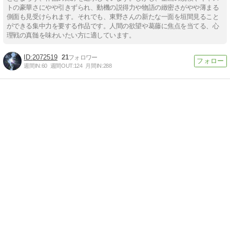
トの豪華さにやや引きずられ、動機の説得力や物語の緻密さがやや薄まる
側面も見受けられます。それでも、東野さんの新たな一面を垣間見ること
ができる集中力を要する作品です。人間の欲望や葛藤に焦点を当てる、心
理戦の真髄を味わいたい方に適しています。
2072519
21
週間IN:
60
週間OUT:
124
月間IN:
288