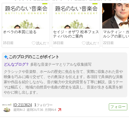
オペラの本質に迫る
セイジ・オザワ 松本フェス
マルティン・
ティバルのご案内
ルシアの新し
楽像
15日前
16日前
22日前
このブログのここがポイント
多彩な音楽テーマとリアルな収集描写
クラシックや音楽祭、ホールの歴史に焦点を当て、実際に収集された音や
映像を巧みに織り交ぜて、その奥深さを伝えます。各項目で具体的な演奏
家や作品を紹介しながら、音の魅力や文化的背景を丁寧に解説。扱うテー
マは幅広く、地域の自然音や名曲の歴史を追及し、音楽が生きる風景を鮮
やかに映し出します。
2113624
1
週間IN:
2
週間OUT:
36
月間IN:
4