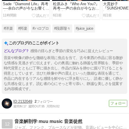
Sade『Diamond Life』再考
松原みき『Who Are You?』
大貫妙子
──余白の声が今なお響く理
再考──声の余白が今なお響
『SUNSHOW
由
く理由
記憶の輪郭を
11時間前
6日前
8日前
歌声レビュー
#洋楽
#邦楽
#ハロプロ
#段原瑠々
#juice_juice
このブログのここがポイント
感情の揺らぎと季節の変化を巧みに捉えたレビュー
音楽や映像の静かな微細な表現に焦点を当て、古今東西の作品に宿る微妙
な情感を見逃さずに伝えます。心の奥底に触れる静謐な世界観を、季節や
時代背景とともに丁寧に描き出し、作品の深みを静かに掘り下げることを
得意としています。古びた映像や声の震えといった微細な表現を通じて、
作品に内在するリアルな感情を鮮やかに浮き彫りにし、読者に優しく静か
な共感を促します。読む者の心にそっと寄り添い、静謐な美しさを提案す
る内容構成です。
2132049
2
週間IN:
17
週間OUT:
95
月間IN:
82
音楽解剖学 muu music 音楽徒然
12
ジャズ、ファンク、ブルースなどが好物。音源レビューを中心にブログを更新。プレイヤーでもあり愛機はヤイリのＲＡＧ。ピアノやデジタルサックスも練習中。