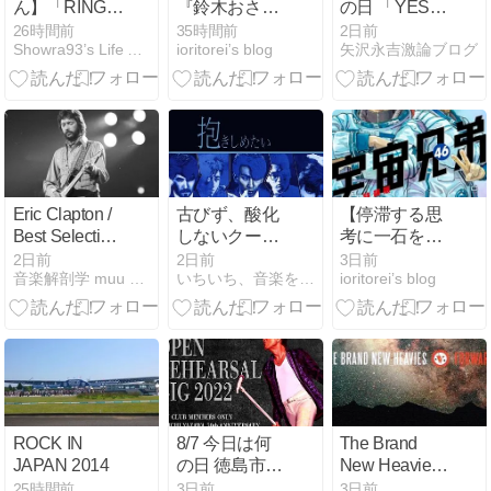
ん】「RING
『鈴木おさむ
の日 「YES」
DING」｜歌詞
✕古市憲寿
地球音楽ライ
26時間前
35時間前
2日前
Showra93’s Life AID
ioritorei’s blog
矢沢永吉激論ブログ
の意味を考
「日曜夜に、
ブラリー
察！クヨクヨ
こっそ
してると“アホ
り」』】聴か
らしヤの鐘”が
れたら困りま
鳴り響く
す…ですが、
困るからこそ
面白いアカデ
ミック下世話
Eric Clapton /
古びず、酸化
【停滞する思
ばなし。
Best Selection
しないクール
考に一石を投
VC-3038
な音像。【安
じる苦言『南
2日前
2日前
3日前
音楽解剖学 muu music 音楽徒然
いちいち、音楽を考える。
ioritorei’s blog
全地帯 III - 抱
波六太(アニメ
きしめたい/安
「宇宙兄弟」
全地帯
より)』】声に
（1984）】｜
できない本音
今日のDMM月
を言葉に…。
額レンタル日
#88
記。#308
ROCK IN
8/7 今日は何
The Brand
JAPAN 2014
の日 徳島市文
New Heavies /
化センター 新
Forward
25時間前
3日前
3日前