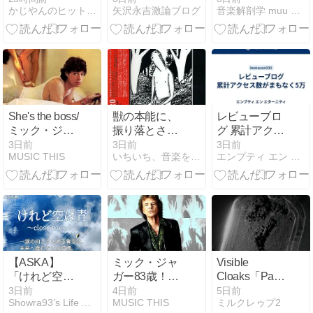
かじやんのヒット曲＆チャートレビュー
矢沢永吉激論ブログ
音楽解剖学 muu music 音楽徒然
潟県民会館
She's the boss/
獣の本能に、
レビューブロ
ミック・ジャ
振り落とされ
グ 累計アクセ
ガー
るな！【Sing
ス数がまもな
3日前
3日前
3日前
MUSIC THIS
いちいち、音楽を考える。
エンプティ エン エターニティ
The Troubled
く5万
Beast/Bastro（1990）】
｜今日の
TSUTAYA
DISCAS日
記。#499
【ASKA】
ミック・ジャ
Visible
「けれど空は
ガー83歳！！
Cloaks「Paradess
青～close
その他カッコ
(アルバムレビ
3日前
4日前
5日前
Showra93’s Life AID
MUSIC THIS
ミルクレゥプ2
friend～」｜歌
いいアーティ
ュー/感