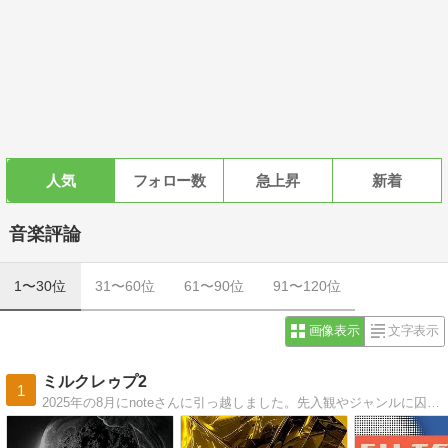
人気
フォロー数
急上昇
新着
音楽評論
1〜30位
31〜60位
61〜90位
91〜120位
画像表示
文字表示
ミルクレゥプ2
1
2025年の8月にnoteさんに引っ越しました。先入観やジャンルに囚われずに良いと思ったら何でも掘り下げて聞くというコアな音楽好きでアイドルも好きなマイノリティですが宜しくお願いします。