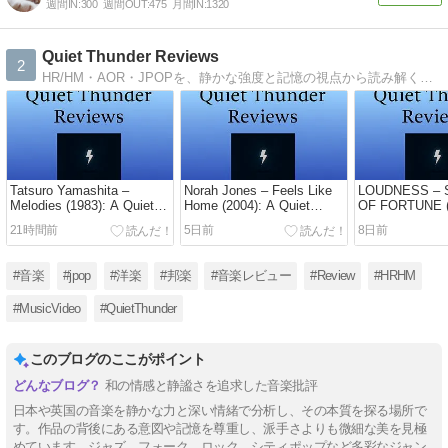
週間IN:
300
週間OUT:
475
月間IN:
1320
Quiet Thunder Reviews
2
HR/HM・AOR・JPOPを、静かな強度と記憶の視点から読み解く批評的エッセイ。
Tatsuro Yamashita –
Norah Jones – Feels Like
LOUDNESS – 
Melodies (1983): A Quiet
Home (2004): A Quiet
OF FORTUNE (
Nocturne Shaped by Urban
Landscape of Summer
Quiet Tension 
21時間前
5日前
8日前
Shadows
Light and Shadow
of Change
#音楽
#jpop
#洋楽
#邦楽
#音楽レビュー
#Review
#HRHM
#MusicVideo
#QuietThunder
このブログのここがポイント
和の情感と静謐さを追求した音楽批評
日本や英国の音楽を静かな力と深い情緒で分析し、その本質を探る場所で
す。作品の背後にある意図や記憶を尊重し、派手さよりも微細な美を見極
めています。ジャズ、フォーク、ロック、シティポップなど多彩なジャン