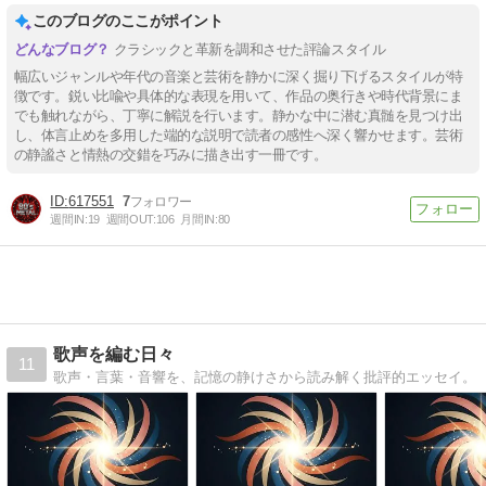
このブログのここがポイント
クラシックと革新を調和させた評論スタイル
幅広いジャンルや年代の音楽と芸術を静かに深く掘り下げるスタイルが特
徴です。鋭い比喩や具体的な表現を用いて、作品の奥行きや時代背景にま
でも触れながら、丁寧に解説を行います。静かな中に潜む真髄を見つけ出
し、体言止めを多用した端的な説明で読者の感性へ深く響かせます。芸術
の静謐さと情熱の交錯を巧みに描き出す一冊です。
617551
7
週間IN:
19
週間OUT:
106
月間IN:
80
歌声を編む日々
11
歌声・言葉・音響を、記憶の静けさから読み解く批評的エッセイ。