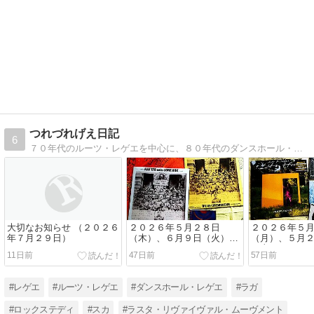
つれづれげえ日記
6
７０年代のルーツ・レゲエを中心に、８０年代のダンスホール・レゲエや６０年代のスカやロックステディなどの、アルバム評などを書いたブログです。よかったら読んでね。
大切なお知らせ （２０２６
２０２６年５月２８日
２０２６年５
年７月２９日）
（木）、６月９日（火）、
（月）、５月
アルバムあれこれ、ほか
（土）、アル
11日前
47日前
57日前
れ、ほか
#レゲエ
#ルーツ・レゲエ
#ダンスホール・レゲエ
#ラガ
#ロックステディ
#スカ
#ラスタ・リヴァイヴァル・ムーヴメント