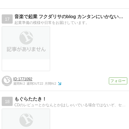
音楽で起業 フクダリサのblog カンタンにいかないから生…
17
起業準備の模様や日常をお届けしています。
1771092
週間IN:
2
週間OUT:
22
月間IN:
2
もぐらたたき！
18
CDのレビューとかなんとか(はしゃいでいる場合ではないぞ、セウォル号が沈んでいく…)