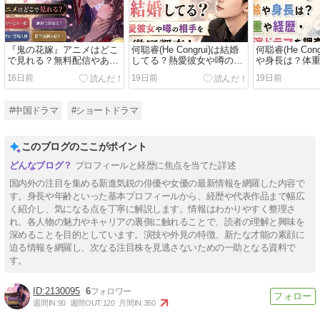
『鬼の花嫁』アニメはどこ
何聪睿(He Congrui)は結婚
何聪睿(He Con
で見れる？無料配信やあら
してる？熱愛彼女や噂の相
や身長は？体
すじ・原作漫画も紹介！
手を徹底調査！
演ドラマを調
16日前
19日前
19日前
#中国ドラマ
#ショートドラマ
このブログのここがポイント
プロフィールと経歴に焦点を当てた詳述
国内外の注目を集める新進気鋭の俳優や女優の最新情報を網羅した内容で
す。身長や年齢といった基本プロフィールから、経歴や代表作品まで幅広
く紹介し、気になる点を丁寧に解説します。情報はわかりやすく整理さ
れ、各人物の魅力やキャリアの裏側に触れることで、読者の理解と興味を
深めることを目的としています。演技や外見の特徴、新たな才能の素顔に
迫る情報を網羅し、次なる注目株を見逃さないための一助となる資料で
す。
2130095
6
週間IN:
90
週間OUT:
120
月間IN:
360