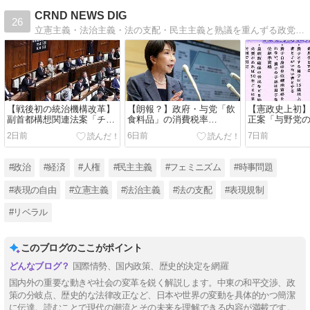
CRND NEWS DIG
26
立憲主義・法治主義・法の支配・民主主義と熟議を重んずる政党(政治家)を応援します。無党派。国民益優先。基本的人権の尊重。リベラル正常化。反緊縮。政治・経済・時事問題など様々な「ニュース」を国民目線で考える論説ブログです。
【戦後初の統治機構改革】
【朗報？】政府・与党「飲
【憲政史上初
副首都構想関連法案「チー
食料品」の消費税率
正案「与野党
ムみらい」の「2票」で可
「1%」の方針を正式表
で可決・成立
2日前
6日前
7日前
決・成立！日本維新の会の
明！現金給付を併せて「実
に一歩前進？
「大阪ありき」に振り回さ
質ゼロ」に！野党は「再増
婚後の皇籍維
れた特別国会閉幕！吉村洋
税」を懸念！高市早苗首相
男系男子の養
#政治
#経済
#人権
#民主主義
#フェミニズム
#時事問題
文代表は統一地方選挙と大
「2年後には責任を持って
認！高市早苗
阪都構想の住民投票の「同
確実に税率を元に戻す」！
い」「圧倒的
#表現の自由
#立憲主義
#法治主義
#法の支配
#表現規制
日実施」を表明で批判殺
感謝」！
到！
#リベラル
このブログのここがポイント
国際情勢、国内政策、歴史的決定を網羅
国内外の重要な動きや社会の変革を鋭く解説します。中東の和平交渉、政
策の分岐点、歴史的な法律改正など、日本や世界の変動を具体的かつ簡潔
に伝達。読むことで現代の潮流とその未来を理解できる内容が満載です。