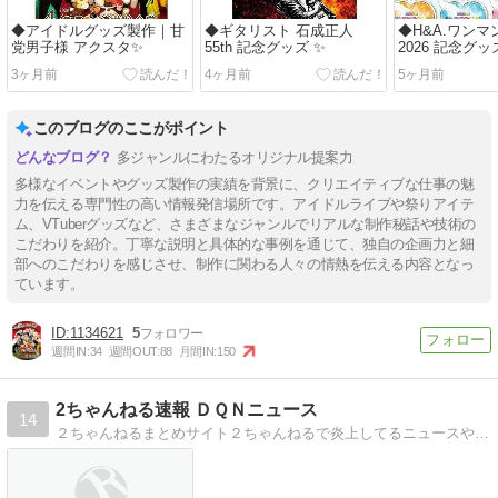
◆アイドルグッズ製作｜甘
◆ギタリスト 石成正人
◆H&A.ワンマ
党男子様 アクスタ✨
55th 記念グッズ ✨
2026 記念グ
3ヶ月前
4ヶ月前
5ヶ月前
このブログのここがポイント
多ジャンルにわたるオリジナル提案力
多様なイベントやグッズ製作の実績を背景に、クリエイティブな仕事の魅
力を伝える専門性の高い情報発信場所です。アイドルライブや祭りアイテ
ム、VTuberグッズなど、さまざまなジャンルでリアルな制作秘話や技術の
こだわりを紹介。丁寧な説明と具体的な事例を通じて、独自の企画力と細
部へのこだわりを感じさせ、制作に関わる人々の情熱を伝える内容となっ
ています。
1134621
5
週間IN:
34
週間OUT:
88
月間IN:
150
2ちゃんねる速報 ＤＱＮニュース
14
２ちゃんねるまとめサイト２ちゃんねるで炎上してるニュースや話題のニュース、面白いニュース、時事ネタを紹介