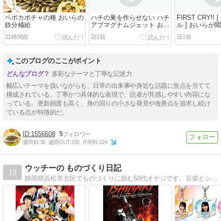
ペポカボチャの種 おいらの
ハチの巣を作らせない ハチ
FIRST CRY!!
鉄分補給
アブマグナムジェット おい
ル ] おいらが
らのお使い
21時間前
2日前
3日前
このブログのここがポイント
多彩なテーマと丁寧な記述力
幅広いテーマを扱いながらも、日常の出来事や身近な話題に焦点を当てて
構成されている。丁寧かつ具体的な表現で、読者が共感しやすい内容にな
っている。更新頻度も高く、身の回りの小さな発見や改善点を追求し続け
ている点が特徴的だ。
1556608
5
週間IN:
36
週間OUT:
230
月間IN:
124
ウッチーの ものづくり日記
13
静岡県浜松市北区でものづくりに励む50代オヤジです。豆柴とシベリアンハスキー飼ってます。