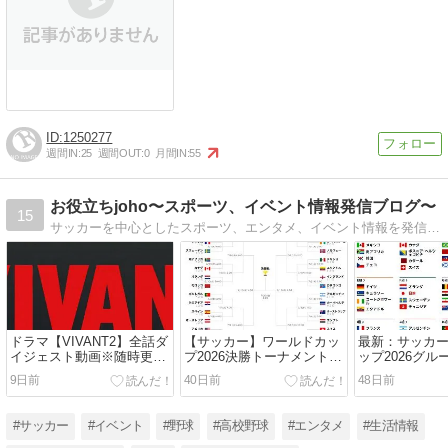
1250277
週間IN:
25
週間OUT:
0
月間IN:
55
お役立ちjoho〜スポーツ、イベント情報発信ブログ〜
15
サッカーを中心としたスポーツ、エンタメ、イベント情報を発信しております！
ドラマ【VIVANT2】全話ダ
【サッカー】ワールドカッ
最新：サッカ
イジェスト動画※随時更新
プ2026決勝トーナメント日
ップ2026グ
中♪
程、中継&結果（ハイライ
果と順位表
9日前
40日前
48日前
ト動画有り）
#サッカー
#イベント
#野球
#高校野球
#エンタメ
#生活情報