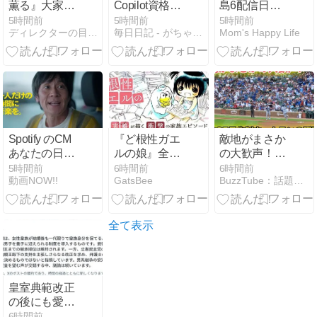
薫る』大家直
Copilot資格
島6配信日い
美（演・上坂
AB-730の学習
つから何曜日
5時間前
5時間前
5時間前
ディレクターの目線blog
毎日日記 - がちゃんが気になった話題を書き散らす
Mom's Happy Life
樹里）の原点
に取り組む
の時間何時か
──モチーフ鈴
ら？全何話ま
木雅が明治の
で配信スケジ
派出看護から
ュールを紹
令和の訪問看
介！
護へつない
だ“140年の道”
Spotify のCM
『ど根性ガエ
敵地がまさか
あなたの日々
ルの娘』全巻
の大歓声！大
に音楽を「車
「70％オフ」
谷25号先制ホ
5時間前
6時間前
6時間前
動画NOW!!
GatsBee
BuzzTube：話題・流行・旬・最新・注目の動画サイト
の中で留守
セール！全7
ームランの瞬
番」篇
巻「5,313円」
間！現地映像
→「1,589
円」！『ど根
全て表示
性ガエル』作
者の娘が描く
「エグすぎる
家庭崩壊の実
皇室典範改正
話」ネットを
の後にも愛子
騒然とさせた
天皇を望む声
6時間前