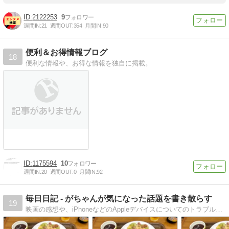
2122253
9
週間IN:
21
週間OUT:
354
月間IN:
90
便利＆お得情報ブログ
18
便利な情報や、お得な情報を独自に掲載。
1175594
10
週間IN:
20
週間OUT:
0
月間IN:
92
毎日日記 - がちゃんが気になった話題を書き散らす
19
映画の感想や、iPhoneなどのAppleデバイスについてのトラブル解決、旅行に行った際のライブ書き込み、音楽のライブの感想、その他気になるニュースについての感想など、気になった話題を書き散らしています。