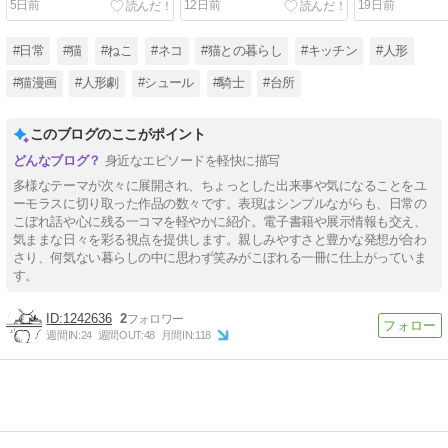
5日前
12日前
19日前
#日常
#猫
#ねこ
#ネコ
#猫との暮らし
#キッチン
#人形
#猫漫画
#人形劇
#シュール
#騎士
#台所
このブログのここがポイント
身近なエピソードを軽快に描写
多様なテーマが次々に展開され、ちょっとした出来事や気になることをユ
ーモラスに切り取った作品の数々です。表現はシンプルながらも、日常の
こぼれ話や心に残る一コマを軽やかに紹介。電子書籍や展示情報も交え、
気ままな日々を彩る視点を提供します。親しみやすさと豊かな発想が合わ
さり、何気ない暮らしの中に思わず笑みがこぼれる一冊に仕上がっていま
す。
1242636
2
週間IN:
24
週間OUT:
48
月間IN:
118