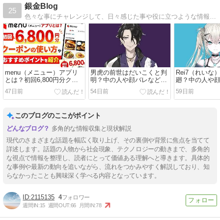
銀金Blog
25
色々な事にチャレンジして、日々感じた事や役に立つような情報をただただ発信しております。色々なジャンルの内容を書いていければと思っています。少しでも皆さんの生活の参考になればと思います。
menu（メニュー）アプリ
男虎の前世はだいこくと判
Rei7（れいな
とは？初回6,800円分クー
明？中の人や顔バレなど現
廻？中の人や
ポンの使い方やおすすめポ
在わかっている情報まとめ
在わかってい
47日前
54日前
59日前
イントを紹介
このブログのここがポイント
多角的な情報収集と現状解説
現代のさまざまな話題を幅広く取り上げ、その裏側や背景に焦点を当てて
詳述します。話題の人物から社会現象、テクノロジーの動きまで、多角的
な視点で情報を整理し、読者にとって価値ある理解へと導きます。具体的
な事例や最新の動向を追いながら、流れをつかみやすく解説しており、知
らなかったことも興味深く学べる内容となっています。
2115135
4
週間IN:
15
週間OUT:
66
月間IN:
78