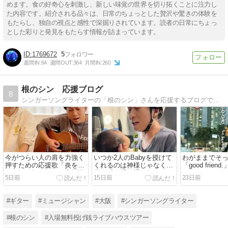
めます。食の好奇心を刺激し、新しい味覚の世界を切り拓くことに注力し
た内容です。紹介される品々は、日常のちょっとした贅沢や驚きの体験を
もたらし、独自の視点と感性で深掘りされています。読者の日常にちょっ
とした彩りと発見をもたらす情報が詰まっています。
1769672
5
週間IN:
64
週間OUT:
364
月間IN:
260
根のシン 応援ブログ
8
シンガーソングライターの「根のシン」さんを応援するブログです。ライブ日時等の覚書として更新しています。よろしくお願いいたします。
今がつらい人の肩を力強く
いつか2人のBabyを授けて
わがままでそ
押すための応援歌「炎をさ
くれるのは神様じゃなく
「good frie
らって」根のシン、高樹夏
君、「右手左手」根のシ
MVショート動画
5日前
15日前
23日前
輝(おしゃぼ)コラボ
ン、各SNSで公開
毎日公開
#ギター
#ミュージシャン
#大阪
#シンガーソングライター
#根のシン
#入場無料投げ銭ライブハウスツアー