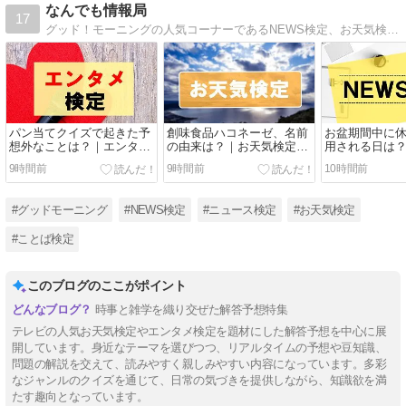
なんでも情報局
17
グッド！モーニングの人気コーナーであるNEWS検定、お天気検定、エンタメ検定、ことば検定を追っています。
パン当てクイズで起きた予
創味食品ハコネーゼ、名前
お盆期間中に
想外なことは？｜エンタメ
の由来は？｜お天気検定答
用される日は？
検定答え【リアルタイム】
え【リアルタイム】
定答え【リア
9時間前
9時間前
10時間前
#グッドモーニング
#NEWS検定
#ニュース検定
#お天気検定
#ことば検定
このブログのここがポイント
時事と雑学を織り交ぜた解答予想特集
テレビの人気お天気検定やエンタメ検定を題材にした解答予想を中心に展
開しています。身近なテーマを選びつつ、リアルタイムの予想や豆知識、
問題の解説を交えて、読みやすく親しみやすい内容になっています。多彩
なジャンルのクイズを通じて、日常の気づきを提供しながら、知識欲を満
たす趣向となっています。