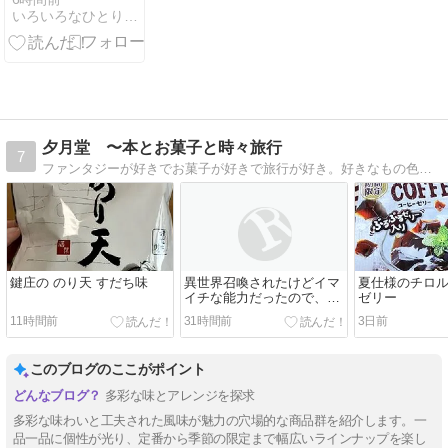
問題作
いろいろなひとりごと・・・
が？！
夕月堂 〜本とお菓子と時々旅行
7
ファンタジーが好きでお菓子が好きで旅行が好き。好きなもの色々、気の向くままに綴っています。
鍵庄の のり天 すだち味
異世界召喚されたけどイマ
夏仕様のチロル
イチな能力だったので、な
ゼリー
んとなく世界情勢を報告す
11時間前
31時間前
3日前
る調査員になりました1
このブログのここがポイント
多彩な味とアレンジを探求
多彩な味わいと工夫された風味が魅力の穴場的な商品群を紹介します。一
品一品に個性が光り、定番から季節の限定まで幅広いラインナップを楽し