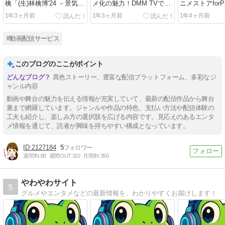
檎「(生)林檎博'24 －景気の
メ化の魅力！DMM TVで楽
ニメストアforPr
回復－」の魅力とは？
しむ毒と薬のミステリー
与えるアニメ
1年3ヶ月前
1年3ヶ月前
1年4ヶ月前
#動画配信サービス
このブログのここがポイント
異色ストーリー、豊富な配信プラットフォーム、多彩なジ
ャンル内容
動画や舞台の魅力を伝える情報が充実していて、最新の配信作品から舞台
裏まで網羅しています。ジャンルや作品の特色、支払い方法や配信体験の
工夫も紹介し、楽しみ方の選択肢を広げる内容です。見応えのあるエンタ
メ情報を通じて、読者が興味を持ちやすい構成となっています。
2127184
5
週間IN:
80
週間OUT:
110
月間IN:
350
やわやわサイト
5
グルメやエンタメなどの最新情報を、わかりやすくお届けします！