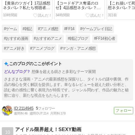
【黄泉のツガイ】17話感想
【コードギアス奪還のロ
【これ描いて死
ネタバレ？私たち視聴者は
ゼ】4話感想ネタバレ？感
想ネタバレ？
騙された！
想がない。あるのは疑念だ
オリジナル作
10時間前
34時間前
3日前
け。
#ゲーム
#雑記
#アニメ感想
#FF14
#ゲームプレイ日記
#おすすめ漫画
#おすすめアニメ
#雑記ブログ
#FF14初心者
#アニメ好き
#アニメブログ
#マンガ・アニメ感想
このブログのここがポイント
想像を超える鋭さと多彩なテーマ展開
さまざまな漫画・アニメの最新感想を深掘りし、タイトルの謎や裏側、作
品の核心を突く解説を提供します。単なるレビューを超えた鋭い分析と、
読む者の感性に響く表現力が特長です。ジャンル問わず、作品の魅力と秘
密に迫り、新たな視点をもたらします。
2114945
5
週間IN:
46
週間OUT:
214
月間IN:
178
アイドル限界超え！SEXY動画
10