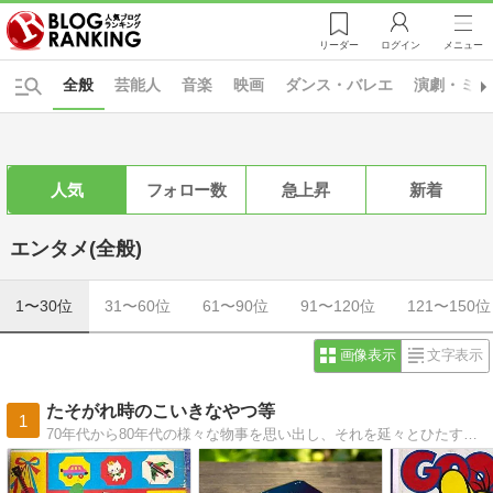
リーダー
ログイン
メニュー
全般
芸能人
音楽
映画
ダンス・バレエ
演劇・ミュ
人気
フォロー数
急上昇
新着
エンタメ(全般)
1〜30位
31〜60位
61〜90位
91〜120位
121〜150位
画像表示
文字表示
たそがれ時のこいきなやつ等
1
70年代から80年代の様々な物事を思い出し、それを延々とひたすらに好き勝手に記録するだけの2人組備忘録的ブログ。好きなﾀﾚﾝﾄにｽﾎﾟｯﾄを当てる名鑑を作成中