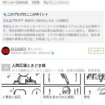
#サッカー日本代表
#災害
#なでしこジャパン
このブログのここがポイント
速報性と熱狂的な大会・話題解説
多彩なスポーツやエンターテインメントの現場をリアルに伝える記事群で
す。歴史的勝利や衝撃的な試合結果を臨場感たっぷりに紹介し、最新のハ
イライト動画や詳細情報を提供。ドラマの裏話や戦略解説も交え、観る者
の感動や興奮を呼び起こす構成になっています。
2116873
3
週間IN:
24
週間OUT:
60
月間IN:
212
人間広場ときどき猫
16
日々の騒動をマンガでご紹介！！介護、自費出版騒動、更新事務手数料問題。アート作家ねこ先生のコミックエッセイ。
１番良い反応。
現実を見せられた感想。
警告