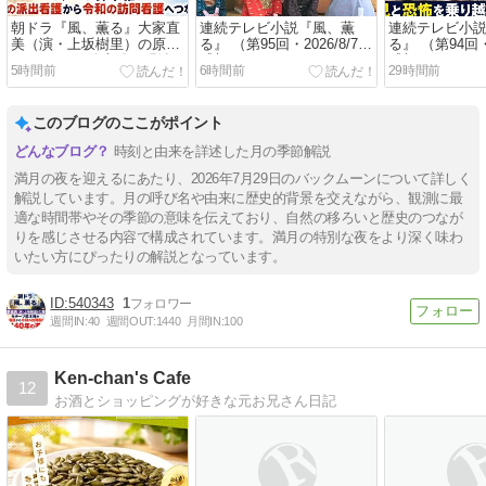
朝ドラ『風、薫る』大家直
連続テレビ小説『風、薫
連続テレビ小
美（演・上坂樹里）の原点
る』 （第95回・2026/8/7）
る』 （第94回・2
──モチーフ鈴木雅が明治の
感想
感想
5時間前
6時間前
29時間前
派出看護から令和の訪問看
護へつないだ“140年の道”
このブログのここがポイント
時刻と由来を詳述した月の季節解説
満月の夜を迎えるにあたり、2026年7月29日のバックムーンについて詳しく
解説しています。月の呼び名や由来に歴史的背景を交えながら、観測に最
適な時間帯やその季節の意味を伝えており、自然の移ろいと歴史のつなが
りを感じさせる内容で構成されています。満月の特別な夜をより深く味わ
いたい方にぴったりの解説となっています。
540343
1
週間IN:
40
週間OUT:
1440
月間IN:
100
Ken-chan's Cafe
12
お酒とショッピングが好きな元お兄さん日記