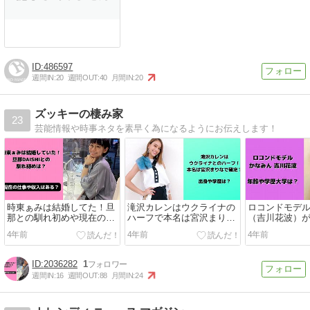
486597
週間IN:
20
週間OUT:
40
月間IN:
20
ズッキーの棲み家
23
芸能情報や時事ネタを素早く為になるようにお伝えします！
時東ぁみは結婚してた！旦
滝沢カレンはウクライナの
ロコンドモデ
那との馴れ初めや現在の収
ハーフで本名は宮沢まり
（吉川花波）
入や仕事は？【出産】
な！学歴や出身まとめ！
齢や学歴大学
4年前
4年前
4年前
2036282
1
週間IN:
16
週間OUT:
88
月間IN:
24