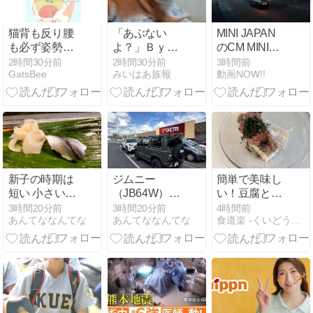
猫背も反り腰
「あぶない
MINI JAPAN
も必ず姿勢が
よ？」Ｂｙひ
のCM MINI
良くなる！理
な
ACEMAN「い
2時間30分前
2時間30分前
3時間前
GatsBee
みいはあ族報
動画NOW!!
学療法士が教
つもの街に、
える「奇跡の
スパイス
ウォーキン
を。」篇 「い
グ」練習法
つもの街に、
小さな冒険
を。」篇「い
つもの街に、
心はずむ瞬間
新子の時期は
ジムニー
簡単で美味し
を。」篇
短い 小さいサ
（JB64W）＆
い！豆腐と大
イズほど高い
スーパーカブ
葉入りの和風
3時間20分前
3時間20分前
4時間前
あんてななんてな
あんてななんてな
食道楽 -くいどうらく-
～
１１０
チキンナゲッ
（JA07）〜遅
トで晩ごはん
すぎた昼食