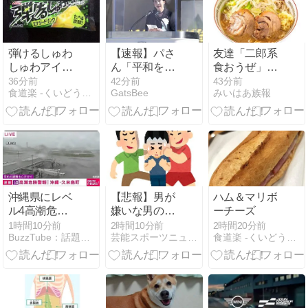
弾けるしゅわ
【速報】パさ
友達「二郎系
しゅわアイス
ん「平和を願
食おうぜ」俺
バー エナジー
う式典なのに
「おうｗ」→
36分前
42分前
43分前
食道楽 -くいどうらく-
GatsBee
みいはあ族報
ドリンク
防弾ガラスと
豚山
防弾バッグ
SP」安倍元首
相の悲劇や石
破前首相も同
環境だったこ
とは忘れる
沖縄県にレベ
【悲報】男が
ハム＆マリボ
ル4高潮危険
嫌いな男の特
ーチーズ
警報 久米島町
徴がこちらｗ
1時間10分前
2時間10分前
2時間20分前
BuzzTube：話題・流行・旬・最新・注目の動画サイト
芸能スポーツニュース今日速2ch
食道楽 -くいどうらく-
で高潮による
ｗｗｗｗｗｗ
浸水被害が発
ｗｗｗ
生する危険高
まる(2026年8
月7日)