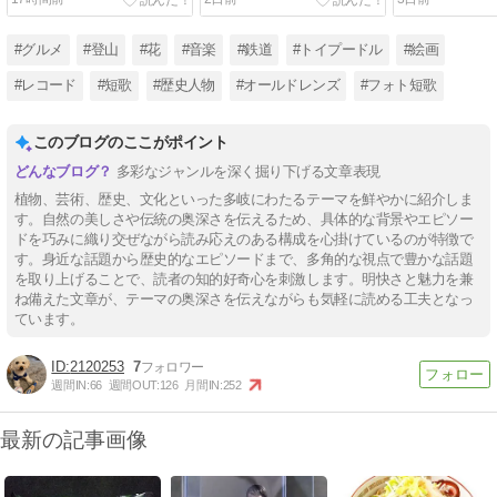
#グルメ
#登山
#花
#音楽
#鉄道
#トイプードル
#絵画
#レコード
#短歌
#歴史人物
#オールドレンズ
#フォト短歌
このブログのここがポイント
多彩なジャンルを深く掘り下げる文章表現
植物、芸術、歴史、文化といった多岐にわたるテーマを鮮やかに紹介しま
す。自然の美しさや伝統の奥深さを伝えるため、具体的な背景やエピソー
ドを巧みに織り交ぜながら読み応えのある構成を心掛けているのが特徴で
す。身近な話題から歴史的なエピソードまで、多角的な視点で豊かな話題
を取り上げることで、読者の知的好奇心を刺激します。明快さと魅力を兼
ね備えた文章が、テーマの奥深さを伝えながらも気軽に読める工夫となっ
ています。
2120253
7
週間IN:
66
週間OUT:
126
月間IN:
252
最新の記事画像