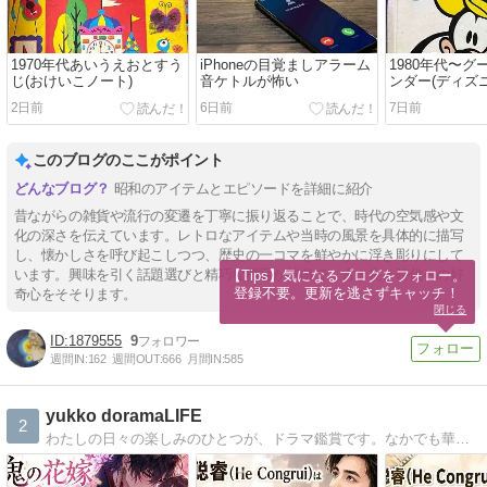
1970年代あいうえおとすう
iPhoneの目覚ましアラーム
1980年代〜
じ(おけいこノート)
音ケトルが怖い
ンダー(ディズ
ター)
2日前
6日前
7日前
このブログのここがポイント
昭和のアイテムとエピソードを詳細に紹介
昔ながらの雑貨や流行の変遷を丁寧に振り返ることで、時代の空気感や文
化の深さを伝えています。レトロなアイテムや当時の風景を具体的に描写
し、懐かしさを呼び起こしつつ、歴史の一コマを鮮やかに浮き彫りにして
います。興味を引く話題選びと精巧な描写が特徴で、古き良き時代への好
【Tips】気になるブログをフォロー。

登録不要。更新を逃さずキャッチ！
奇心をそそります。
閉じる
1879555
9
週間IN:
162
週間OUT:
666
月間IN:
585
yukko doramaLIFE
2
わたしの日々の楽しみのひとつが、ドラマ鑑賞です。なかでも華流ドラマの世界観に惹かれて、気づけば何作も観てきました。人間関係の濃密さ、セリフの奥深さ、そして圧倒的な映像美――