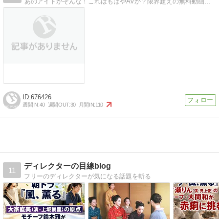
あのアイドがそんな！これはもはやAVか？限界超えの無料動画多数！これはもはやAVか！？グラビアアイドルのお宝動画
676426
週間IN:
40
週間OUT:
30
月間IN:
110
ディレクターの目線blog
11
フリーのディレクターが気になる話題を斬る