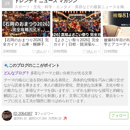
トレンディ ニュース マガジン
24
スポーツ・文化・科学・エンタメ・美容などの最新ニュースを掲載します.東京五輪
【石岡のおまつり2026】完
【よさこい祭り2026】完全
被爆81年目の
全ガイド｜山車・幌獅子巡
ガイド｜日程・競演場ルー
学とアコーデ
行ルート・屋台・駐車場・
ト・屋台・駐車場・子連れ
た「原爆許す
10時間前
20時間前
21時間前
子連れ混雑回避と穴場スポ
混雑回避と穴場スポット徹
き世界への叫
ット徹底解説
底解説
このブログのここがポイント
多彩なテーマと鋭い分析力が光る文章
テーマの核心に迫る切れ味のある表現と、具体的な情報を巧みに織り交ぜ
ながら読者を導きます。本人の素顔や変化、歴史的な出来事、文化や祭り
の魅力など、多様なテーマを扱いますが、いずれも鮮やかな描写と的確な
解説により、知的好奇心を刺激します。文章に冗長さはなく、要点をシャ
ープに伝える工夫が随所に散りばめられています。
2064387
3
週間IN:
16
週間OUT:
268
月間IN:
20