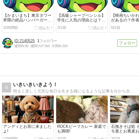
【かまいまち】東京タワー
【高級シャープペンシル】
【映画ちいか
界隈の絶品ハンバーガー｜
学生に人気の理由とは？受
があるの？作
マンチズバーガーシャック
験勉強が楽しくなる憧れの
「人魚の島の
31時間前
2日前
6日前
一本
2140525
1
週間IN:
80
週間OUT:
300
月間IN:
330
いきいきいきよう！
6
明るく楽しく元気な毎日を生きる糧になるような記事を分かち合っていきたいです。短歌とフォトエッセイ、人物研究、歴史探訪、グルメと多趣味です。愛犬もよろしく！！
アンディとお茶に来ました
ROCKビーフカレー 家庭で
石挽きそば処 
よ!
も満喫!
モ葱とお蕎麦
よ!
17時間前
2日前
3日前