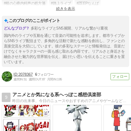
#根の心療内科声の処方箋
#路上ライブ
#ZEEPなんば
続きを表示
#YouTube根のシンchannel
#Voicy
#LINELIVE
このブログのここがポイント
多彩なライブとSNS展開、リアルな繋がり重視
国内外のライブや互動を通じて音楽の可能性を追求します。都市ライブか
らSNSライブ配信まで、多角的な活動で新たな感動を創出し、ファンとの
直接交流を大切にしています。彼の多彩なステージと情報発信は、音楽だ
けでなくキャラクターの一面も感じ取れる内容です。リアルさと身近さを
融合させた魅力的な世界観を伝え、届けたい思いを伝えることに重きを置
いています。
2078367
6
週間IN:
51
週間OUT:
87
月間IN:
195
アニメとか気になる系へっぽこ感想倶楽部
9
昨日の出来事、今日のニュースやおすすめのアニメやゲームなどの面白い？つまらない？感想を中心にしただらだらブログです