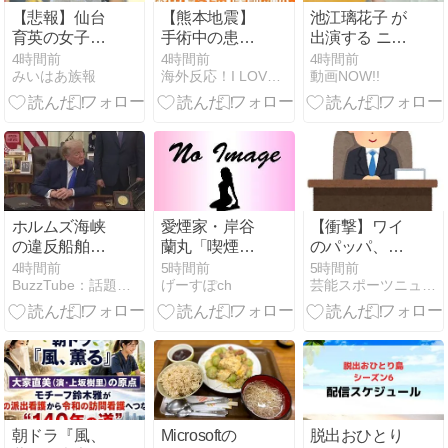
【悲報】仙台
【熊本地震】
池江璃花子 が
育英の女子マ
手術中の患者
出演する ニッ
ネ、あざとく
を全力で守る
プン のCM
4時間前
4時間前
4時間前
みいはあ族報
海外反応！I LOVE JAPAN
動画NOW!!
て炎上
医師の映像が
「おいしさに
世界で話題
サプンライズ
に！ 海外の反
を」篇
応。
ホルムズ海峡
愛煙家・岸谷
【衝撃】ワイ
の違反船舶に
蘭丸「喫煙者
のパッパ、会
罰金科す イラ
の権利がマジ
社でナンバー
4時間前
5時間前
5時間前
BuzzTube：話題・流行・旬・最新・注目の動画サイト
げーすぽch
芸能スポーツニュース今日速2ch
ンとオマーン
で侵害されて
ツーになった
間の合意案
る」と私見
結果ｗｗｗｗ
(2026年8月7
「いくら税金
ｗｗｗｗｗｗ
日)
を我々が払っ
てるんだと」
朝ドラ『風、
Microsoftの
脱出おひとり