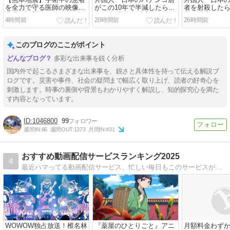
【熊本地震】手術中の患者
外国人「日本のパチンコ店
外国人「日本
を全力で守る医師の映像が
がこの10年で半減したらし
者を射殺したら
世界で話題に！ 海外の反
い！」 海外の反応。
外の反応。
4時間前
20時間前
26時間前
応。
このブログのここがポイント
多彩な出来事を鋭く分析
国内外で起こるさまざまな出来事を、鋭さと具体性を持って伝える解説ブ
ログです。災害や事件、社会の疑問まで幅広く取り上げ、読者の好奇心を
刺激します。時事の裏側や背景もわかりやすく解説し、知的探究心を満た
す内容となっています。
1046800
99
週間IN:
86
週間OUT:
1373
月間IN:
431
おすすめ動画配信サービスランキング2025
4
最近ハマってる動画配信サービス、忙しい毎日もこのサービスがあればあっという間に時間が過ぎちゃう、おうち時間がもっと楽しくなること間違いなしだよ。
WOWOW独占放送！椎名林
『薬屋のひとりごと』アニ
月額料金わずか