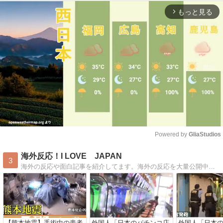
もっと見る
arrow_forward_ios
Powered by 
GliaStudios
Mute
海外反応！I LOVE JAPAN
3
海外の反応や面白記事を紹介してます。海外の反応を大量公開中！神風特攻隊の反応〜アニメや面白動画の反応まで盛り沢山！