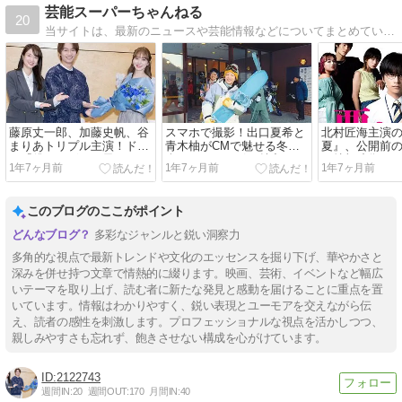
芸能スーパーちゃんねる
20
当サイトは、最新のニュースや芸能情報などについてまとめています
藤原丈一郎、加藤史帆、谷
スマホで撮影！出口夏希と
北村匠海主演
まりあトリプル主演！ドラ
青木柚がCMで魅せる冬の
夏』、公開前
マ『僕のあざとい元カノ』
楽しさとスノボの魅力
る特報映像
1年7ヶ月前
1年7ヶ月前
1年7ヶ月前
24日スタート
このブログのここがポイント
多彩なジャンルと鋭い洞察力
多角的な視点で最新トレンドや文化のエッセンスを掘り下げ、華やかさと
深みを併せ持つ文章で情熱的に綴ります。映画、芸術、イベントなど幅広
いテーマを取り上げ、読む者に新たな発見と感動を届けることに重点を置
いています。情報はわかりやすく、鋭い表現とユーモアを交えながら伝
え、読者の感性を刺激します。プロフェッショナルな視点を活かしつつ、
親しみやすさも忘れず、飽きさせない構成を心がけています。
2122743
週間IN:
20
週間OUT:
170
月間IN:
40