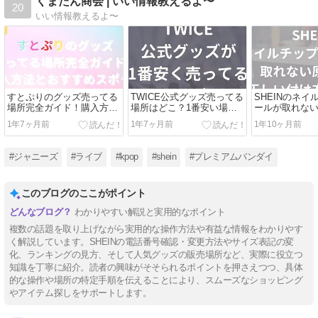
くまたん商会 | いい情報教えるよ〜
20
いい情報教えるよ〜
すとぷりのグッズ売ってる
TWICE公式グッズ売ってる
SHEINのネイ
場所完全ガイド！購入方法
場所はどこ？1番安い場所
ールが取れな
とおすすめスポット
はどこかも！
しい付け方を
1年7ヶ月前
1年7ヶ月前
1年10ヶ月前
#ジャニーズ
#ライブ
#kpop
#shein
#プレミアムバンダイ
このブログのここがポイント
わかりやすい解説と実用的なポイント
複数の話題を取り上げながら実用的な操作方法や有益な情報をわかりやす
く解説しています。SHEINの電話番号確認・変更方法やサイズ表記の変
化、ランキングの見方、そして人気グッズの販売場所など、実際に役立つ
知識を丁寧に紹介。読者の興味がそそられるポイントを押さえつつ、具体
的な操作や場所の特定手順を伝えることにより、スムーズなショッピング
やアイテム探しをサポートします。