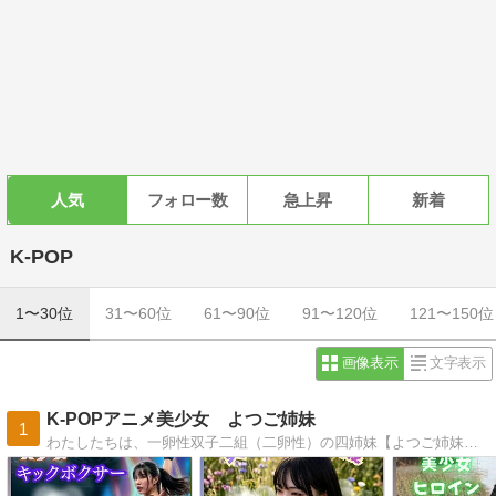
人気
フォロー数
急上昇
新着
K-POP
1〜30位
31〜60位
61〜90位
91〜120位
121〜150位
画像表示
文字表示
K-POPアニメ美少女 よつご姉妹
1
わたしたちは、一卵性双子二組（二卵性）の四姉妹【よつご姉妹】です。【よつご姉妹】の音楽動画は韓国語のボーカルによる、 ステージ、スタジオ、屋外、屋内での歌って踊るパフォーマンスで、背景ビジュアルには一層こだわっています。