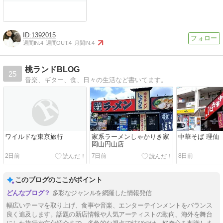
1392015
週間IN:
4
週間OUT:
4
月間IN:
4
桃ランドBLOG
25
音楽、ギター、食、日々の生活など書いてます。
ワイルドな東京旅行
家系ラーメンしゃかりき家
中華そば 理仙
岡山円山店
2日前
7日前
8日前
このブログのここがポイント
多彩なジャンルを網羅した情報発信
幅広いテーマを取り上げ、食事や音楽、エンターテインメントをバランス
良く追及します。話題の新店情報や人気アーティストの動向、海外を舞台