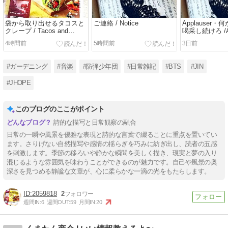
袋から取り出せるタコスと
ご連絡 / Notice
Applauser
クレープ / Tacos and
喝采し続けろ /App
Crepes You Can Take Out
Applause must 
4時間前
5時間前
3日前
of the Bag / Sunday edition
Sergeant Code S
/ 1Cabin
want to be wha
me.
#ガーデニング
#音楽
#防弾少年団
#日常雑記
#BTS
#JIN
#JHOPE
このブログのここがポイント
詩的な描写と日常観察の融合
日常の一瞬や風景を優雅な表現と詩的な言葉で綴ることに重点を置いてい
ます。さりげない自然描写や感情の揺らぎを巧みに紡ぎ出し、読者の五感
を刺激します。季節の移ろいや静かな瞬間を美しく描き、現実と夢の入り
混じるような雰囲気を味わうことができるのが魅力です。自己や風景の奥
深さを見つめる静謐な文章が、心に柔らかな一滴の光をもたらします。
2059818
2
週間IN:
6
週間OUT:
59
月間IN:
20