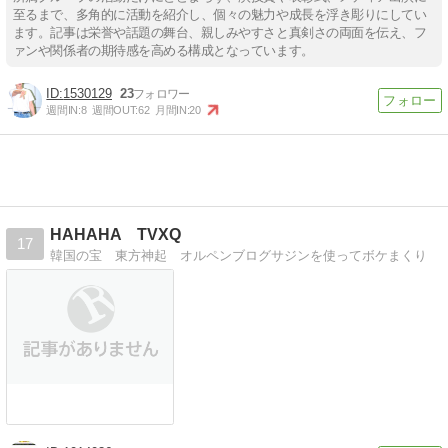
至るまで、多角的に活動を紹介し、個々の魅力や成長を浮き彫りにしてい
ます。記事は栄誉や話題の舞台、親しみやすさと真剣さの両面を伝え、フ
ァンや関係者の期待感を高める構成となっています。
1530129
23
週間IN:
8
週間OUT:
62
月間IN:
20
HAHAHA TVXQ
17
韓国の宝 東方神起 オルペンブログサジンを使ってボケまくり