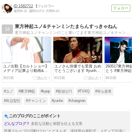
1582712
1
週間IN:
10
週間OUT:
0
月間IN:
10
東方神起ユノ&チャンミンたまらんすっきゃねん
16
東方神起ユノチャンミンのこと書いてます東方神起ユノ＆チャンミンたまらんすっきゃねんmayukonoんち の第三章です！
ユノ出勤【カルトショー】
ユノさん俳優でも受賞 おめ
260517東方
メディア記事より動画&写
でとうございます #yunho #
とう #東方神起 
真 #yunho #ユノ #유노윤호
ユノ
#Changmin
26日前
81日前
84日前
#ユノ
#東方神起
#kpop
#동방신기
#TVXQ
#유노윤호
#최강창민
#チャンミン
#yunho
#changmin
このブログのここがポイント
多彩な活動と称賛を伝える文章
所属グループの活動だけにとどまらず、演技賞や表彰式、メディア出演に