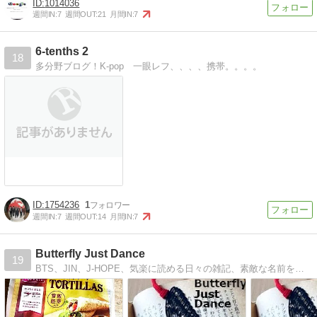
1014036
週間IN:
7
週間OUT:
21
月間IN:
7
6-tenths 2
18
多分野ブログ！K-pop 一眼レフ、、、、携帯。。。。
1754236
1
週間IN:
7
週間OUT:
14
月間IN:
7
Butterfly Just Dance
19
BTS、JIN、J-HOPE、気楽に読める日々の雑記、素敵な名前を持つ小さな庭、薔薇、ベランダ園芸、好きな音楽の紹介、ファッション雑誌でみたこと。毎週日曜は「日曜版」と称して穏やかな内容の雑記を更新中。公開は昼の1時です。不定期更新。