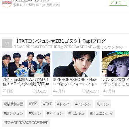
2112169
1
週間IN:
10
週間OUT:
20
月間IN:
20
【TXTヨンジュン★ZB1ゴヌク】Tapiブログ
11
TOMORROWXTOGETHERとZEROBASEONEを愛でるオタクの備忘録★親子でMOA＆ZEROSE＆ARMYです★バンタンブログも別アカで運営中
ZB1・新体制カムバでMカ1
新ZEROBASEONE・New
バンタン東京
位！MCゴヌクの涙( TДT)❤️
ロゴとプロフィールフォト
行ってきました ✈
❤️
70日前
4ヶ月前
4ヶ月前
#防弾少年団
#BTS
#TXT
#トゥバ
#バンタン
#ジミン
#ヨンジュン
#スビン
#テヒョン
#ボムギュ
#ヒュニンカイ
#TOMORROWXTOGETHER