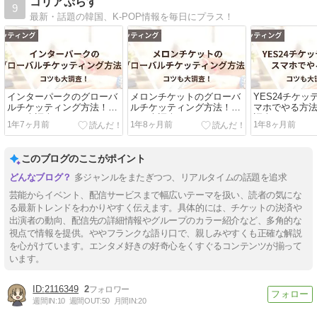
コリアぷらす
9
最新・話題の韓国、K-POP情報を毎日にプラス！
インターパークのグローバ
メロンチケットのグローバ
YES24チケ
ルチケッティング方法！コ
ルチケッティング方法！コ
マホでやる方
ツも大調査！
ツも大調査！
調査！
1年7ヶ月前
1年8ヶ月前
1年8ヶ月前
このブログのここがポイント
多ジャンルをまたぎつつ、リアルタイムの話題を追求
芸能からイベント、配信サービスまで幅広いテーマを扱い、読者の気にな
る最新トレンドをわかりやすく伝えます。具体的には、チケットの決済や
出演者の動向、配信先の詳細情報やグループのカラー紹介など、多角的な
視点で情報を提供。ややフランクな語り口で、親しみやすくも正確な解説
を心がけています。エンタメ好きの好奇心をくすぐるコンテンツが揃って
います。
2116349
2
週間IN:
10
週間OUT:
50
月間IN:
20