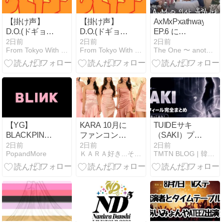
【掛け声】
【掛け声】
AxMxPxathway
D.O.(ドギョン
D.O.(ドギョン
EP.6 に
ス) / 5 minutes
ス) / Do You
FTISLAND登
2日前
2日前
2日前
From Tokyo With Love
From Tokyo With Love
The One 〜 another たまのよりみち
Remember?
場
【YG】
KARA 10月に
TUIDEサキ
BLACKPINK
ファンコン日
（SAKI）プロ
のファンがゴ
本公演開催決
フィールまと
2日前
2日前
2日前
PopandMore
ＫＡＲＡ好き...それが始まり
TMTN BLOG | 韓国関連の最新情報を発信
ルフクラブを
定！
め｜日本出身
もって事務所
と言われる新
を襲撃‼
メンバーの経
歴・現時点で
分かっている
こと【2026年
8月最新】