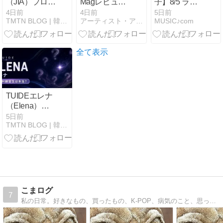
（JIA）プロフ
Magレビュー
子】8/5 ライ
ィールまとめ
｜推し缶バッ
ブツアー
4日前
4日前
5日前
TMTN BLOG | 韓国関連の最新情報を発信
アーティスト・アイドル推し活応援ブログ
MUSIC♪com
｜経歴・国
ジをスマホで
2026「ND⁵」
籍・デビュー
持ち歩ける？
横浜アリーナ
までの道のり
従来Can-
初日 セトリ＆
【2026年8月
Badgeとの違
レポ まとめ
全て表示
最新】
いも紹介
TUIDEエレナ
（Elena）プ
ロフィールま
5日前
TMTN BLOG | 韓国関連の最新情報を発信
とめ｜元SM練
習生は本当？
国籍・経歴を
徹底整理
【2026年8月
最新】
こまログ
7
私の日常。好きなもの、買ったもの、K-POP、病気のこと、思ったことなんでも書いてます。