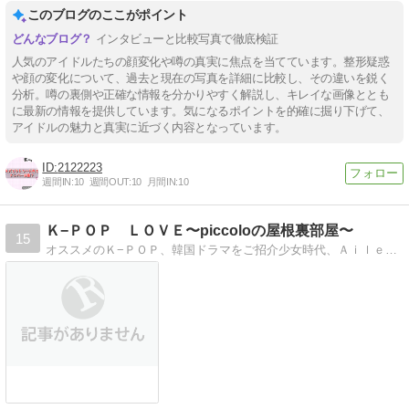
このブログのここがポイント
インタビューと比較写真で徹底検証
人気のアイドルたちの顔変化や噂の真実に焦点を当てています。整形疑惑
や顔の変化について、過去と現在の写真を詳細に比較し、その違いを鋭く
分析。噂の裏側や正確な情報を分かりやすく解説し、キレイな画像ととも
に最新の情報を提供しています。気になるポイントを的確に掘り下げて、
アイドルの魅力と真実に近づく内容となっています。
2122223
週間IN:
10
週間OUT:
10
月間IN:
10
Ｋ−ＰＯＰ ＬＯＶＥ〜piccoloの屋根裏部屋〜
15
オススメのＫ−ＰＯＰ、韓国ドラマをご招介少女時代、Ａｉｌｅｅ、Ｔｈｅ Ｏｎｅ、ペク・チヨンなど