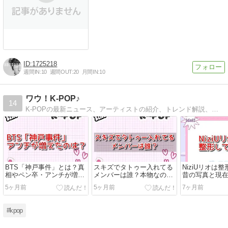
1725218
週間IN:
10
週間OUT:
20
月間IN:
10
ワウ！K-POP♪
14
K-POPの最新ニュース、アーティストの紹介、トレンド解説、さらに注目のアルバムやミュージックビデオのレビューをお届けします。
BTS「神戸事件」とは？真
スキズでタトゥー入れてる
NiziUリオは
相やペン卒・アンチが増え
メンバーは誰？本物なのか
昔の写真と現
た理由も紹介
画像で検証！
った部分も探
5ヶ月前
5ヶ月前
7ヶ月前
#kpop