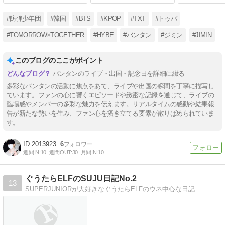
#防弾少年団
#韓国
#BTS
#KPOP
#TXT
#トゥバ
#TOMORROW×TOGETHER
#HYBE
#バンタン
#ジミン
#JIMIN
このブログのここがポイント
バンタンのライブ・出国・記念日を詳細に綴る
多彩なバンタンの活動に焦点をあて、ライブや出国の瞬間を丁寧に描写し
ています。ファンの心に響くエピソードや緻密な記録を通じて、ライブの
臨場感やメンバーの多彩な魅力を伝えます。リアルタイムの感動や結果報
告が新たな勢いを生み、ファン心を掻き立てる要素が散りばめられていま
す。
2013923
6
週間IN:
10
週間OUT:
30
月間IN:
10
ぐうたらELFのSUJU日記No.2
13
SUPERJUNIORが大好きなぐうたらELFのウネ中心な日記