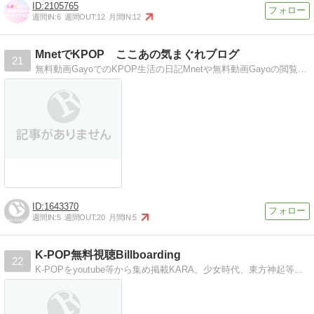
2105765
週間IN:
6
週間OUT:
12
月間IN:
12
MnetでKPOP ここあの気まぐれブログ
21
無料動画GayoでのKPOP生活の日記Mnetや無料動画Gayoの閲覧方法、応援中のU-KISSやFcuzの情報
1643370
週間IN:
5
週間OUT:
20
月間IN:
5
K-POP無料視聴Billboarding
22
K-POPをyoutube等から集め掲載KARA、少女時代、東方神起等のＫ−POPをyoutube等から掲載。