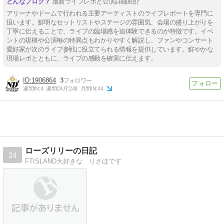
最新ライブレポと公演詳細紹介
アリーナやドームで行われる主要アーティストのライブレポートを専門に
扱います。鮮明なセットリストやステージの雰囲気、会場の盛り上がりを
丁寧に伝えることで、ライブの臨場感を追体験できるのが特徴です。イベ
ントの規模や公演毎の特異点もわかりやすく解説し、ファンやコンサート
愛好家が次のライブ参戦に役立てられる情報を提供しています。鮮やかな
現場レポとともに、ライブの感動を確実に伝えます。
1906864
3
週間IN:
4
週間OUT:
248
月間IN:
44
ローズリリーの日記
24
FTISLAND大好きな りさほです