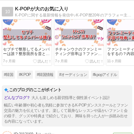
K-POPが大のお気に入り
10
K-POPに関する最新情報を発信中♪K-POP暦20年のアラフォー主婦が語るあれこれに最後までどうぞお付き合いください（笑）
セブチで整形してるメンバ
チチャンウクのファンミー
ファンミーテ
ーは誰？整形箇所を昔と現
ティング倍率は？ファンク
をするの？内
在の画像で調査
ラブ会員と一般販売で違い
しみ方はある
7ヶ月前
7ヶ月前
11ヶ月前
ある？
#韓国
#KPOP
#韓国情報
#オーディション
#kpopアイドル
このブログのここがポイント
大人も楽しめる親切指導と個性派イベント設計
幅広い年齢層や初心者も気軽に参加できるK-POPダンススクールとファン
交流の魅力を伝えています。楽しくて親身なレッスンや温かいファンミ会
の様子、グッズや特典まで紹介しており、興味を持った人が一歩踏み出せ
る内容になっています。