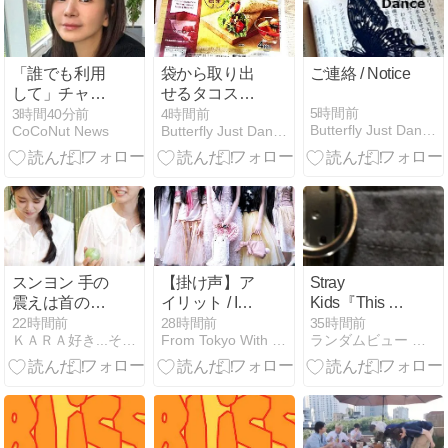
盤販売開始
「誰でも利用
袋から取り出
ご連絡 / Notice
して」チャ
せるタコスと
ン・ソヒ、復
クレープ /
5時間前
3時間40分前
4時間前
Butterfly Just Dance
CoCoNut News
Butterfly Just Dance
帰後に明かさ
Tacos and
れた驚きの事
Crepes You
実
Can Take Out
of the Bag /
Sunday edition
/ 1Cabin
スンヨン 手の
【掛け声】ア
Stray
震えは首のヘ
イリット / I
Kids『This &
ルニアだった
Got Your Back
That』成熟の
22時間前
28時間前
35時間前
ＫＡＲＡ好き...それが始まり
From Tokyo With Love
ランダムビュー アソート
秀作、ラップ
多めもグラミ
ー『アジア部
門』不適格で
はない/ 初日売
上高水準