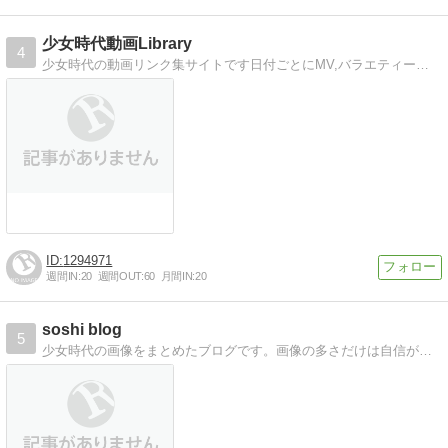
少女時代動画Library
4
少女時代の動画リンク集サイトです日付ごとにMV,バラエティー、Live動画を紹介しています。
1294971
週間IN:
20
週間OUT:
60
月間IN:
20
soshi blog
5
少女時代の画像をまとめたブログです。画像の多さだけは自信があります。日々毎日更新しています！