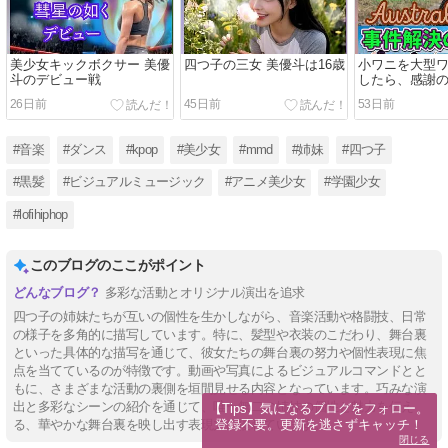
美少女キックボクサー 美優
四つ子の三女 美優斗は16歳
小ワニを大型
斗のデビュー戦
したら、感謝
みれに
26日前
45日前
53日前
#音楽
#ダンス
#kpop
#美少女
#mmd
#姉妹
#四つ子
#黒髪
#ビジュアルミュージック
#アニメ美少女
#学園少女
#lofihiphop
このブログのここがポイント
多彩な活動とオリジナル演出を追求
四つ子の姉妹たちが互いの個性を生かしながら、音楽活動や格闘技、日常
の様子を多角的に描写しています。特に、髪型や衣装のこだわり、舞台裏
といった具体的な描写を通じて、彼女たちの舞台裏の努力や個性表現に焦
点を当てているのが特徴です。動画や写真によるビジュアルコマンドとと
もに、さまざまな活動の裏側を垣間見せる内容となっています。巧みな演
出と多彩なシーンの紹介を通じて、唯一無二の姉妹の個性と魅力を伝え
【Tips】気になるブログをフォロー。

登録不要。更新を逃さずキャッチ！
る、華やかな舞台裏を映し出す表現力に優れています。
閉じる