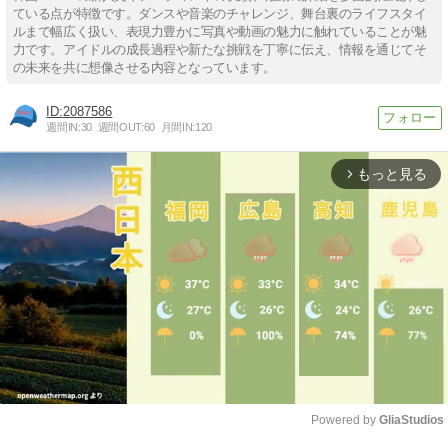
ている点が特徴です。ダンスや音楽のチャレンジ、舞台裏のライフスタイ
ルまで幅広く扱い、表現力豊かに写真や動画の魅力に触れていることが魅
力です。アイドルの成長過程や新たな挑戦を丁寧に伝え、情報を通じてそ
の未来を共に想像させる内容となっています。
2087586
週間IN:
30
週間OUT:
60
月間IN:
120
もっと見る
arrow_forward_ios
Powered by 
GliaStudios