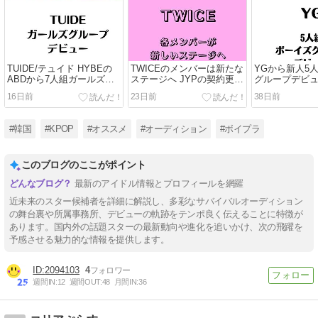
TUIDE/テュイド HYBEの
TWICEのメンバーは新たな
YGから新人5
ABDから7人組ガールズグ
ステージへ JYPの契約更新
グループデビ
ループデビュー
で個人活動は別事務所？
16日前
23日前
38日前
#韓国
#KPOP
#オススメ
#オーディション
#ボイプラ
このブログのここがポイント
最新のアイドル情報とプロフィールを網羅
近未来のスター候補者を詳細に解説し、多彩なサバイバルオーディション
の舞台裏や所属事務所、デビューの軌跡をテンポ良く伝えることに特徴が
あります。国内外の話題スターの最新動向や進化を追いかけ、次の飛躍を
予感させる魅力的な情報を提供します。
2094103
4
週間IN:
12
週間OUT:
48
月間IN:
36