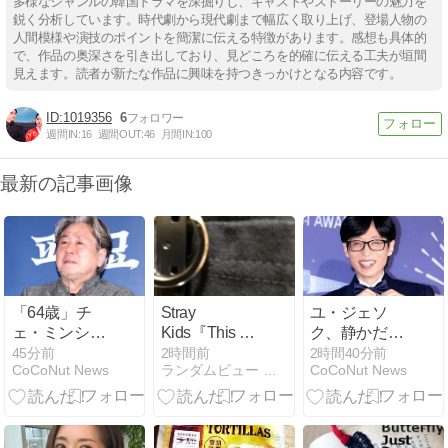
多様なジャンルの韓国ドラマを深掘りし、キャストやストーリーの魅力を
鋭く分析しています。時代劇から現代劇まで幅広く取り上げ、登場人物の
人間模様や演技のポイントを簡潔に伝える特徴があります。感想も具体的
で、作品の奥深さを引き出しており、見どころを的確に伝える工夫が垣間
見えます。読者が新たな作品に興味を持つきっかけとなる内容です。
1019356
6
週間IN:
16
週間OUT:
46
月間IN:
100
最新の記事画像
「64歳」チ
Stray
ユ・ジェソ
ェ・ミンシ
Kids『This &
ク、静かだと
ク、急報に韓
That』初日音
思ったら…
45分前
2時間前
2時間40分前
CoCoNut News
ランダムビュー アソート
CoCoNut News
国映画界が騒
源成績/ 日本限
「おめでた」
然
定イベント特
が舞い込んだ
典付き『THIS
& THAT』輸入