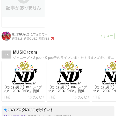
1393962
1
週間IN:
5
週間OUT:
0
月間IN:
5
MUSIC♪com
23
ジャニーズ・J-pop・K-pop等のライブレポ・セトリまとめ他、新発売のCDリリース＆予約情報等をまとめています。
【なにわ男子】8/7 ライブ
【なにわ男子】8/6 ライブ
【なにわ男子】8
ツアー2026「ND⁵」横浜ア
ツアー2026「ND⁵」横浜ア
ツアー2026「
リーナ 3日目 セトリ＆レポ
リーナ 2日目 セトリ＆レポ
リーナ 初日 
3日前
3日前
5日前
まとめ
まとめ
まとめ
このブログのここがポイント