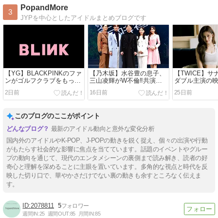
Mute
PopandMore
3
JYPを中心としたアイドルまとめブログです
【YG】BLACKPINKのファ
【乃木坂】水谷豊の息子、
【TWICE】
ンがゴルフクラブをもって
三山凌輝がW不倫‼共演し
ダブル主演の
事務所を襲撃‼
た久保史緒里と中村麗乃が
初挑戦‼
2日前
16日前
25日前
心配な件
このブログのここがポイント
最新のアイドル動向と意外な変化分析
国内外のアイドルやK-POP、J-POPの動きを鋭く捉え、個々の出演や行動
がもたらす社会的な影響に焦点を当てています。話題のイベントやグルー
プの動向を通じて、現代のエンタメシーンの裏側まで読み解き、読者の好
奇心と理解を深めることに主眼を置いています。多角的な視点と時代を反
映した切り口で、華やかさだけでない裏の動きも余すところなく伝えま
す。
2078811
5
週間IN:
25
週間OUT:
85
月間IN:
85