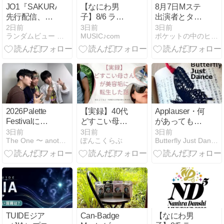
JO1『SAKURA』
【なにわ男
8月7日Mステ
先行配信、リ
子】8/6 ライ
出演者とタイ
リック・ビデ
ブツアー
ムテーブル！
2日前
3日前
3日前
ランダムビュー アソート
MUSIC♪com
ポケットの中のヒント
オ公開、中毒
2026「ND⁵」
あいみょんや
性あり/ グラミ
横浜アリーナ
ATEEZ出演！
ー賞アジア部
2日目 セトリ
門にエントリ
＆レポ まとめ
ーできる？
2026Palette
【実録】40代
Applauser・何
Festivalに
どすこい母さ
があっても喝
FTISLAND出
んが垢抜け
采し続けろ
3日前
3日前
3日前
The One 〜 another たまのよりみち
ぽんこくらぶ
Butterfly Just Dance
演 (2026.7.5)
た!5つの美容
/Applauser.
方法とは?
Applause must
Goes on /
Sergeant
Code Street / I
want to be
what you saw
in me.
TUIDEジア
Can-Badge
【なにわ男