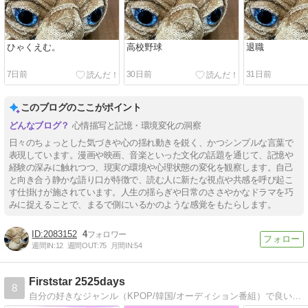
ひゃくえむ。
高校野球
退職
7日前
30日前
31日前
このブログのここがポイント
心情描写と記憶・環境変化の洞察
日々のちょっとした気づきや心の揺れ動きを鋭く、かつシンプルな言葉で
表現しています。漫画や映画、音楽といった文化の話題を通じて、記憶や
経験の深みに触れつつ、現実の環境や心理状態の変化を観察します。自己
と向き合う静かな語り口が特徴で、読む人に新たな視点や共感を呼び起こ
す仕掛けが施されています。人生の揺らぎや日常のささやかなドラマを巧
みに捉えることで、まるで側にいるかのような感覚をもたらします。
2083152
4
週間IN:
12
週間OUT:
75
月間IN:
54
Firststar 2525days
8
自分の好きなジャンル（KPOP/韓国/オーディション番組）で良いと思ったものを紹介するブログ。日常に散りばめられた楽しいこと、実際に良いと思ったものを書いています。