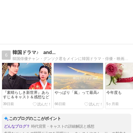
韓国ドラマ♪ and...
6
韓国俳優チャン・グンソク君をメインに韓国ドラマ・俳優・映画・K-POPなど。パク・ソジュンも推し♪日々の生活の出来事なども綴っています。
『素晴らしき新世界』あら
やっぱり「嵐」って最高♪
今年度も
すじ＆キャスト＆感想など
39日前
66日前
5ヶ月前
このブログのここがポイント
時代背景・キャストの詳細解説と感想