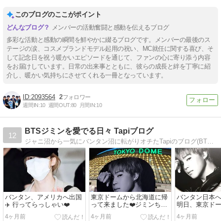
このブログのここがポイント
メンバーの活動奮闘と感動を伝えるブログ
多彩な活動と感動の瞬間を鮮やかに綴るブログです。メンバーの最後のス
テージの涙、コスメブランドモデル起用の祝い、MC就任に関する喜び、そ
して記念日を祝う暖かいエピソードを通じて、ファンの心に寄り添う内容
をお届けしています。日常の出来事とともに、彼らの成長と絆を丁寧に紹
介し、暖かい気持ちにさせてくれる一冊となっています。
2093564
2
週間IN:
10
週間OUT:
80
月間IN:
10
BTSジミンを愛でる日々 Tapiブログ
12
ジャニ沼から一気にバンタン沼に転がりオチたTapiのブログ(BTS 防弾少年団)
バンタン、アメリカへ出国
東京ドームから北海道に帰
バンタン日本へ
✈️ 行ってらっしゃい❤️
って来ました❤️ジミンちゃ
明日、東京ド
んも帰国
ます ✈️
4ヶ月前
4ヶ月前
4ヶ月前