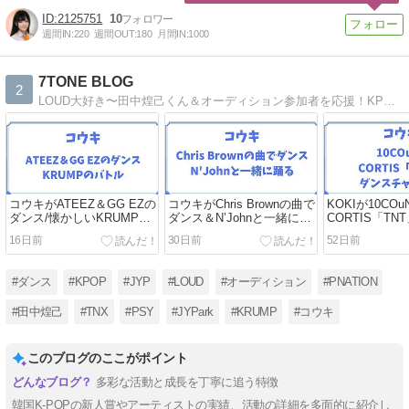
2125751
10
週間IN:
220
週間OUT:
180
月間IN:
1000
7TONE BLOG
2
LOUD大好き〜田中煌己くん＆オーディション参加者を応援！KPOPブログです。
コウキがATEEZ＆GG EZの
コウキがChris Brownの曲で
KOKIが10COu
ダンス/懐かしいKRUMPバ
ダンス＆N’Johnと一緒に踊
CORTIS「T
トル
る
チャレンジ
16日前
30日前
52日前
#ダンス
#KPOP
#JYP
#LOUD
#オーディション
#PNATION
#田中煌己
#TNX
#PSY
#JYPark
#KRUMP
#コウキ
このブログのここがポイント
多彩な活動と成長を丁寧に追う特徴
韓国K-POPの新人賞やアーティストの実績、活動の詳細を多面的に紹介し