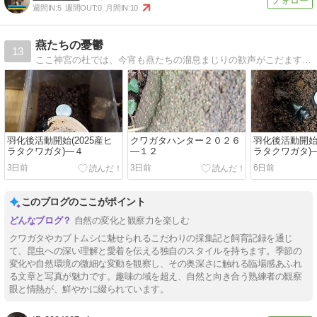
週間IN:
5
週間OUT:
0
月間IN:
10
燕たちの憂鬱
13
ここ神宮の杜では、今宵も燕たちの溜息まじりの歓声がこだまする！
羽化後活動開始(2025産ヒ
クワガタハンター２０２６
羽化後活動開始(
ラタクワガタ)―４
―１２
ラタクワガタ)
3日前
3日前
6日前
このブログのここがポイント
自然の変化と観察力を楽しむ
クワガタやカブトムシに魅せられるこだわりの採集記と飼育記録を通じ
て、昆虫への深い理解と愛着を伝える独自のスタイルを持ちます。季節の
変化や自然環境の微細な変動を観察し、その奥深さに触れる臨場感あふれ
る文章と写真が魅力です。趣味の域を超え、自然と向き合う熟練者の観察
眼と情熱が、鮮やかに綴られています。