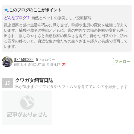
このブログのここがポイント
自然とペットの微笑ましい交流描写
昆虫観察と猫の生活を巧みに織り交ぜ、季節や生態の変化を繊細に伝えて
います。捕獲や越冬の挑戦とともに、家の中外での猫の趣味や変化も映し
出され、親しみやすさと自然観察の奥深さを両立。静かな日常の中に訪れ
る四季の移ろいと、身近な生き物たちの生きざまを輝きと共感で描写して
います。
1580332
5
週間IN:
4
週間OUT:
10
月間IN:
17
クワガタ飼育日誌
15
私が気ままにクワガタやカブトムシを育てていくのを紹介します。参考になったりならなかったり。