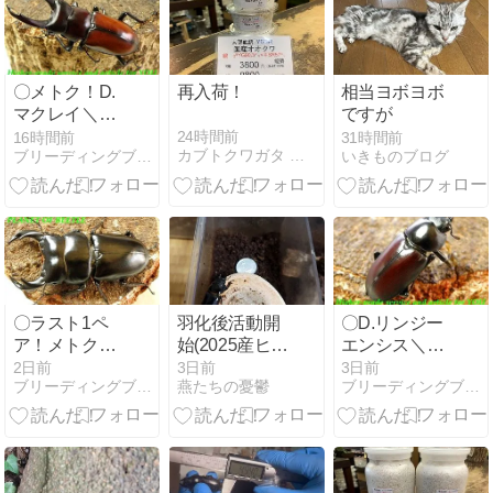
〇メトク！D.
再入荷！
相当ヨボヨボ
マクレイ＼
ですが
(^o^)／
24時間前
16時間前
31時間前
カブトクワガタ ＧＬＯＢＡＬ
ブリーディングブログ
いきものブログ
〇ラスト1ペ
羽化後活動開
〇D.リンジー
ア！メトクD.
始(2025産ヒラ
エンシス＼
アンタエウス
タクワガタ)―
(^o^)／
2日前
3日前
3日前
ブリーディングブログ
燕たちの憂鬱
ブリーディングブログ
＼(^o^)／
４