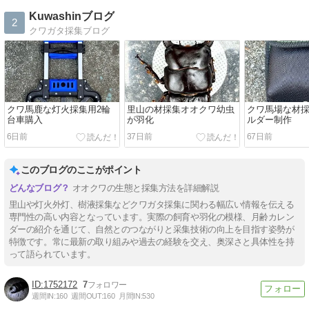
Kuwashinブログ
2
クワガタ採集ブログ
クワ馬鹿な灯火採集用2輪
里山の材採集オオクワ幼虫
クワ馬場な材
台車購入
が羽化
ルダー制作
6日前
37日前
67日前
このブログのここがポイント
オオクワの生態と採集方法を詳細解説
里山や灯火外灯、樹液採集などクワガタ採集に関わる幅広い情報を伝える
専門性の高い内容となっています。実際の飼育や羽化の模様、月齢カレン
ダーの紹介を通じて、自然とのつながりと采集技術の向上を目指す姿勢が
特徴です。常に最新の取り組みや過去の経験を交え、奥深さと具体性を持
って語られています。
1752172
7
週間IN:
160
週間OUT:
160
月間IN:
530