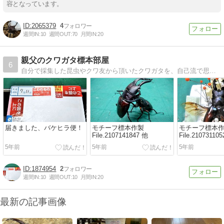
容となっています。
2065379
4
週間IN:
10
週間OUT:
70
月間IN:
20
親父のクワガタ標本部屋
6
自分で採集した昆虫やクワ友から頂いたクワガタを、自己流で思いの儘標本にしています。
届きました、バケヒラ便！
モチーフ標本作製
モチーフ標本
File.2107141847 他
File.210731105
5年前
5年前
5年前
1874954
2
週間IN:
10
週間OUT:
10
月間IN:
20
最新の記事画像