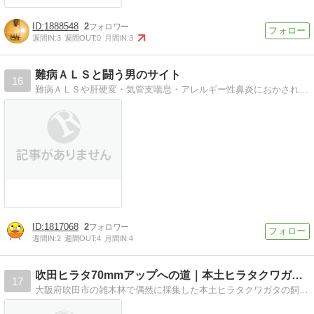
1888548
2
週間IN:
3
週間OUT:
0
月間IN:
3
難病ＡＬＳと闘う男のサイト
16
難病ＡＬＳや肝硬変・気管支喘息・アレルギー性鼻炎におかされている男が残りの人生趣味に専念して頑張って生きているさまを掲載しているサイト
1817068
2
週間IN:
2
週間OUT:
4
月間IN:
4
吹田ヒラタ70mmアップへの道｜本土ヒラタクワガタ飼育…
17
大阪府吹田市の雑木林で偶然に採集した本土ヒラタクワガタの飼育備忘録。菌糸飼育や発酵マット飼育で大型本土ヒラタクワガタ70mmアップを目指してブリード中！