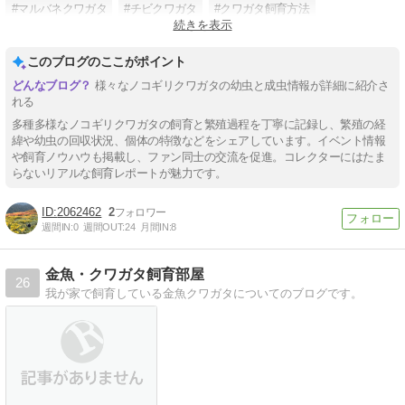
#マルバネクワガタ
#チビクワガタ
#クワガタ飼育方法
続きを表示
#オニクワガタ
#コガネムシ
このブログのここがポイント
様々なノコギリクワガタの幼虫と成虫情報が詳細に紹介さ
れる
多種多様なノコギリクワガタの飼育と繁殖過程を丁寧に記録し、繁殖の経
緯や幼虫の回収状況、個体の特徴などをシェアしています。イベント情報
や飼育ノウハウも掲載し、ファン同士の交流を促進。コレクターにはたま
らないリアルな飼育レポートが魅力です。
2062462
2
週間IN:
0
週間OUT:
24
月間IN:
8
金魚・クワガタ飼育部屋
26
我が家で飼育している金魚クワガタについてのブログです。