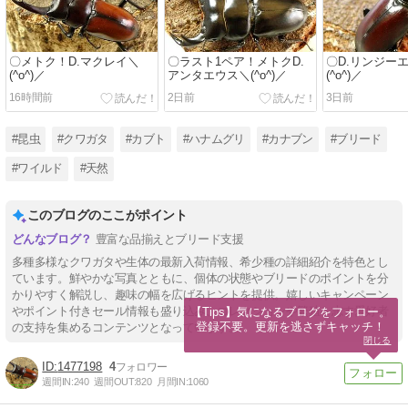
〇メトク！D.マクレイ＼
〇ラスト1ペア！メトクD.
〇D.リンジー
(^o^)／
アンタエウス＼(^o^)／
(^o^)／
16時間前
2日前
3日前
#昆虫
#クワガタ
#カブト
#ハナムグリ
#カナブン
#ブリード
#ワイルド
#天然
このブログのここがポイント
豊富な品揃えとブリード支援
多種多様なクワガタや生体の最新入荷情報、希少種の詳細紹介を特色とし
ています。鮮やかな写真とともに、個体の状態やブリードのポイントを分
かりやすく解説し、趣味の幅を広げるヒントを提供。嬉しいキャンペーン
やポイント付きセール情報も盛り込み、コレクションや繁殖を志す愛好者
【Tips】気になるブログをフォロー。

登録不要。更新を逃さずキャッチ！
の支持を集めるコンテンツとなっています。
閉じる
1477198
4
週間IN:
240
週間OUT:
820
月間IN:
1060