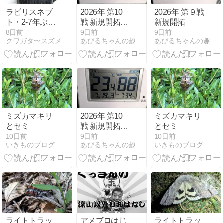
ラビリスネブ
2026年 第10
2026年 第９戦
ト・2-7年ぶり
戦 新規開拓リ
新規開拓
の飼育
チャレンジ
8日前
9日前
9日前
クワガタ〜スズメバチ等の覚書
あびるちゃんの趣味の世界（主にクワガタ） - 楽天ブログ
あびるちゃんの趣味の世界（主にクワガタ） - 楽天ブログ
ミズカマキリ
2026年 第10
ミズカマキリ
とセミ
戦 新規開拓リ
とセミ
チャレンジ
10日前
9日前
10日前
いきものブログ
あびるちゃんの趣味の世界（主にクワガタ） - 楽天ブログ
いきものブログ
ライトトラッ
アメブロはじ
ライトトラッ