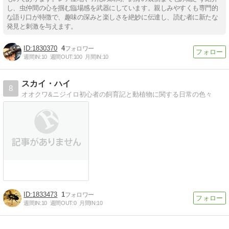
し、虫仲間の心を掴む臨場感を武器にしています。親しみやすくも専門的
な語り口が特徴で、趣味の深みと楽しさを絶妙に伝達し、読む者に新たな
発見と刺激を与えます。
1830370
4
週間IN:
10
週間OUT:
100
月間IN:
10
スカイ・ハイ
8
オオクワ&ニジイロ初心者の飼育記と動植物に関する日常の色々
1833473
1
週間IN:
10
週間OUT:
0
月間IN:
10