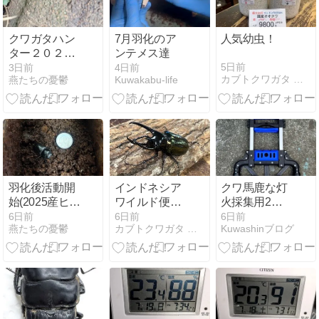
クワガタハン
7月羽化のア
人気幼虫！
ター２０２６
ンテメス達
―１２
5日前
3日前
4日前
カブトクワガタ ＧＬＯＢＡＬ
燕たちの憂鬱
Kuwakabu-life
羽化後活動開
インドネシア
クワ馬鹿な灯
始(2025産ヒラ
ワイルド便入
火採集用2輪
タクワガタ)―
荷！
台車購入
6日前
6日前
6日前
燕たちの憂鬱
カブトクワガタ ＧＬＯＢＡＬ
Kuwashinブログ
３