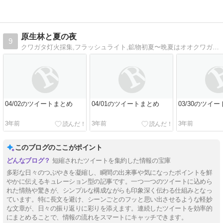
原生林と夏の夜
9
クワガタ灯火採集,フラッシュライト,鉱物初夏〜晩夏はオオクワガタ灯火採集、車中泊で東北を回ります！
04/02のツイートまとめ
04/01のツイートまとめ
03/30のツイ
3年前
3年前
3年前
このブログのここがポイント
短縮されたツイートを集約した情報の宝庫
多彩な日々のつぶやきを凝縮し、瞬間の出来事や気になったポイントを鮮
やかに伝えるキュレーション型の記事です。一つ一つのツイートに込めら
れた情熱や驚きが、シンプルな構成ながらも印象深く伝わる仕組みとなっ
ています。特に長文を避け、シーンごとのフッと思い出させるような軽妙
な文章が、日々の振り返りに彩りを添えます。連続したツイートを効率的
にまとめることで、情報の流れをスマートにキャッチできます。