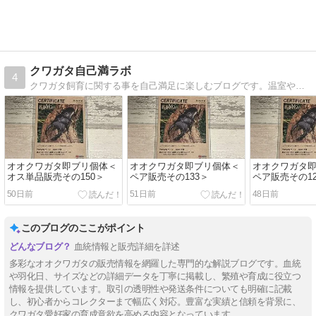
クワガタ自己満ラボ
4
クワガタ飼育に関する事を自己満足に楽しむブログです。温室や標本箱の自作、クワリウム（クワガタテラリウム）、レイアウト飼育など、スタイリッシュがモットー！
オオクワガタ即ブリ個体＜
オオクワガタ即ブリ個体＜
オオクワガタ
オス単品販売その150＞
ペア販売その133＞
ペア販売その12
50日前
51日前
48日前
このブログのここがポイント
血統情報と販売詳細を詳述
多彩なオオクワガタの販売情報を網羅した専門的な解説ブログです。血統
や羽化日、サイズなどの詳細データを丁寧に掲載し、繁殖や育成に役立つ
情報を提供しています。取引の透明性や発送条件についても明確に記載
し、初心者からコレクターまで幅広く対応。豊富な実績と信頼を背景に、
クワガタ愛好家の育成意欲を高める内容となっています。