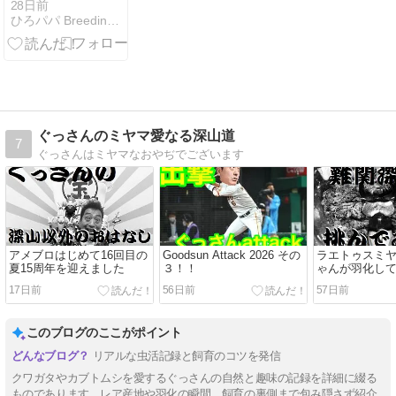
始動
28日前
ひろパパ BreedingJournal
ぐっさんのミヤマ愛なる深山道
7
ぐっさんはミヤマなおやぢでございます
アメブロはじめて16回目の
Goodsun Attack 2026 その
ラエトゥスミ
夏15周年を迎えました
３！！
ゃんが羽化し
17日前
56日前
57日前
このブログのここがポイント
リアルな虫活記録と飼育のコツを発信
クワガタやカブトムシを愛するぐっさんの自然と趣味の記録を詳細に綴る
ものであります。レア産地や羽化の瞬間、飼育の裏側まで包み隠さず紹介