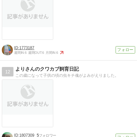
1773187
週間IN:
6
週間OUT:
6
月間IN:
6
よりさんのクワカブ飼育日記
12
この歳になって子供の頃の虫キチ魂がよみがえりました。
1807309
5