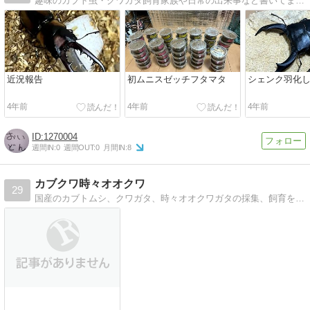
趣味のカブト虫・クワガタ飼育家族や日常の出来事など書いてます。
近況報告
初ムニスゼッチフタマタ
シェンク羽化
4年前
4年前
4年前
1270004
週間IN:
0
週間OUT:
0
月間IN:
8
カブクワ時々オオクワ
29
国産のカブトムシ、クワガタ、時々オオクワガタの採集、飼育をメインに子ども達と楽しく紹介しています！