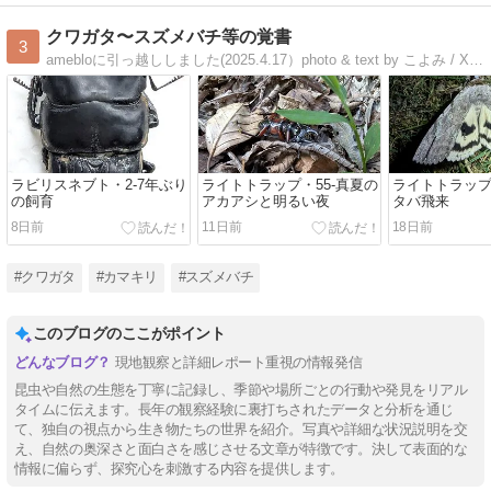
クワガタ〜スズメバチ等の覚書
3
amebloに引っ越ししました(2025.4.17）photo & text by こよみ / X:ジジック
ラビリスネブト・2-7年ぶり
ライトトラップ・55-真夏の
ライトトラップ
の飼育
アカアシと明るい夜
タバ飛来
8日前
11日前
18日前
#クワガタ
#カマキリ
#スズメバチ
このブログのここがポイント
現地観察と詳細レポート重視の情報発信
昆虫や自然の生態を丁寧に記録し、季節や場所ごとの行動や発見をリアル
タイムに伝えます。長年の観察経験に裏打ちされたデータと分析を通じ
て、独自の視点から生き物たちの世界を紹介。写真や詳細な状況説明を交
え、自然の奥深さと面白さを感じさせる文章が特徴です。決して表面的な
情報に偏らず、探究心を刺激する内容を提供します。