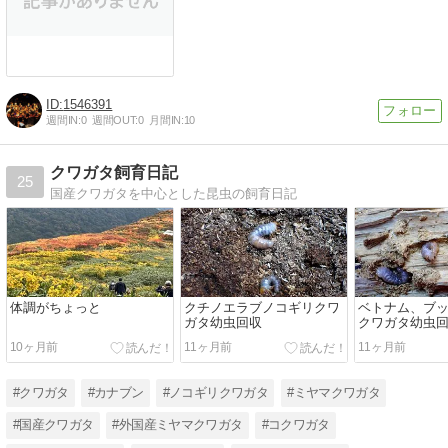
1546391
週間IN:
0
週間OUT:
0
月間IN:
10
クワガタ飼育日記
25
国産クワガタを中心とした昆虫の飼育日記
体調がちょっと
クチノエラブノコギリクワ
ベトナム、ブ
ガタ幼虫回収
クワガタ幼虫
10ヶ月前
11ヶ月前
11ヶ月前
#クワガタ
#カナブン
#ノコギリクワガタ
#ミヤマクワガタ
#国産クワガタ
#外国産ミヤマクワガタ
#コクワガタ