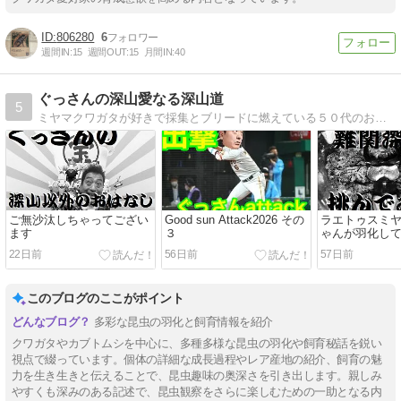
806280
6
週間IN:
15
週間OUT:
15
月間IN:
40
ぐっさんの深山愛なる深山道
5
ミヤマクワガタが好きで採集とブリードに燃えている５０代のおやぢです
ご無沙汰しちゃってござい
Good sun Attack2026 その
ラエトゥスミ
ます
３
ゃんが羽化し
22日前
56日前
57日前
このブログのここがポイント
多彩な昆虫の羽化と飼育情報を紹介
クワガタやカブトムシを中心に、多種多様な昆虫の羽化や飼育秘話を鋭い
視点で綴っています。個体の詳細な成長過程やレア産地の紹介、飼育の魅
力を生き生きと伝えることで、昆虫趣味の奥深さを引き出します。親しみ
やすくも深みのある記述で、昆虫観察をさらに楽しむための一助となる内