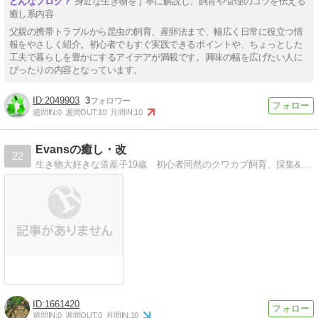
身近な生き物を丁寧に解説し、飼育や管理のコツを伝える
癒し系内容
父親の携帯トラブルから昆虫の飼育、産卵法まで、幅広く日常に役立つ情
報をやさしく紹介。初心者でもすぐ実践できるポイントや、ちょっとした
工夫で暮らしを豊かにするアイデアが満載です。興味の幅を広げたい人に
ぴったりの内容となっています。
2049903
3
週間IN:
0
週間OUT:
10
月間IN:
10
Evansの癒し・改
22
生き物大好きな道産子19歳 初心者同然のクワカブ飼育、採集&ときどき釣りなんかをのせていくブログです。
1661420
週間IN:
0
週間OUT:
0
月間IN:
10