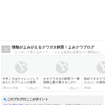
情熱がよみがえるクワガタ飼育！よみクワブログ
21
「どうやって育てるの！？」「どんな道具が必要なの？費用はどのくらいかかるの？」 私が初心者の時にカブトムシを育てようと思い、いろんな疑問がありました。 よく飼育していると聞くけど、実際には何も知らない・・ そんな疑問を解 …
今年こそはチャレンジして
オオクワガタの飼育で一番
初めてオオク
みたいカブトムシの産卵方
危険な夏の暑さをしのぐ方
トムシ）の成
法
法と対策
場合の快適な
2年11ヶ月前
3年前
3年前
このブログのここがポイント