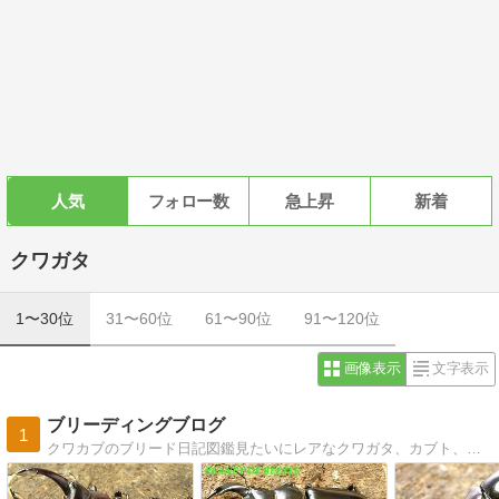
人気
フォロー数
急上昇
新着
クワガタ
1〜30位
31〜60位
61〜90位
91〜120位
画像表示
文字表示
ブリーディングブログ
1
クワカブのブリード日記図鑑見たいにレアなクワガタ、カブト、カナブンなど紹介！