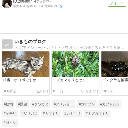
2084807
4
週間IN:
4
週間OUT:
84
月間IN:
24
いきものブログ
14
ネコ(アメショー)・カブト・クワガタ・その他もろもろの生き物に関するブログです。
相当ヨボヨボですが
ミズカマキリとセミ
ゴマダラを捕獲
31時間前
10日前
28日前
#動物
#昆虫
#クワガタ
#アメショー
#カナブン
#カブトムシ
#イモリ
#ザリガニ
#カマキリ
#カミキリ
#ミズカマキリ
#ガムシ