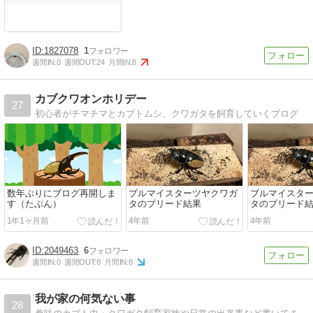
1827078
1
週間IN:
0
週間OUT:
24
月間IN:
8
カブクワオンホリデー
27
初心者がチマチマとカブトムシ、クワガタを飼育していくブログ
数年ぶりにブログ再開しま
ブルマイスターツヤクワガ
ブルマイスタ
す（たぶん）
タのブリード結果
タのブリード
1年1ヶ月前
4年前
4年前
2049463
6
週間IN:
0
週間OUT:
8
月間IN:
8
我が家の何気ない事
28