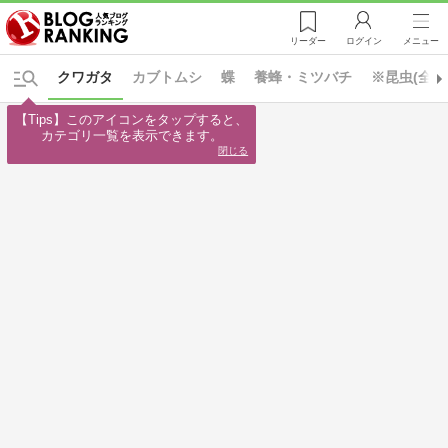
リーダー
ログイン
メニュー
クワガタ
カブトムシ
蝶
養蜂・ミツバチ
※昆虫(全て
【Tips】このアイコンをタップすると、

カテゴリ一覧を表示できます。
閉じる