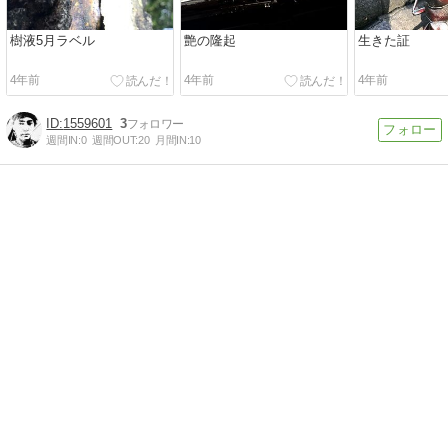
樹液5月ラベル
艶の隆起
生きた証
4年前
4年前
4年前
1559601
3
週間IN:
0
週間OUT:
20
月間IN:
10