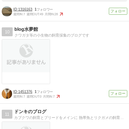
1316163
1
週間IN:
7
週間OUT:
49
月間IN:
28
blog水夢館
10
クワガタ等の小生物の飼育採集のブログです
1451376
1
週間IN:
7
週間OUT:
0
月間IN:
7
ドンキのブログ
11
カブクワの飼育とブリードをメインに 熱帯魚とリクガメの飼育を書かせていただきます飼育、ブリード、ブログ、初心者ではありますが宜しくお願いします