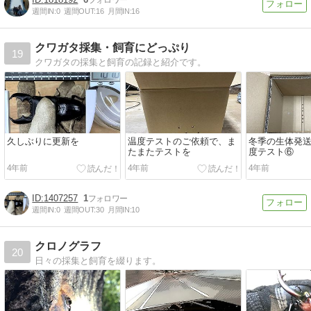
週間IN:
0
週間OUT:
16
月間IN:
16
クワガタ採集・飼育にどっぷり
19
クワガタの採集と飼育の記録と紹介です。
久しぶりに更新を
温度テストのご依頼で、ま
冬季の生体発
たまたテストを
度テスト⑥
4年前
4年前
4年前
1407257
1
週間IN:
0
週間OUT:
30
月間IN:
10
クロノグラフ
20
日々の採集と飼育を綴ります。