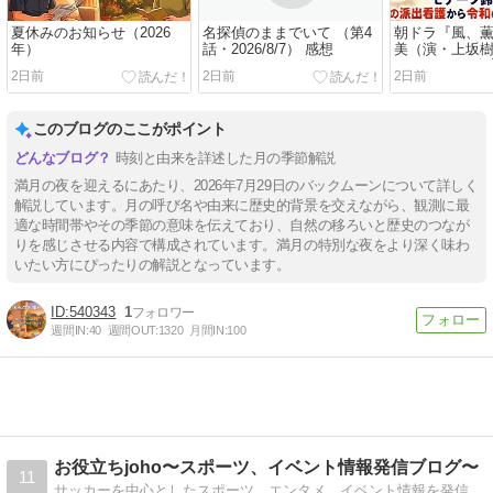
夏休みのお知らせ（2026
名探偵のままでいて （第4
朝ドラ『風、
年）
話・2026/8/7） 感想
美（演・上坂
──モチーフ鈴
2日前
2日前
2日前
派出看護から
護へつないだ“1
このブログのここがポイント
時刻と由来を詳述した月の季節解説
満月の夜を迎えるにあたり、2026年7月29日のバックムーンについて詳しく
解説しています。月の呼び名や由来に歴史的背景を交えながら、観測に最
適な時間帯やその季節の意味を伝えており、自然の移ろいと歴史のつなが
りを感じさせる内容で構成されています。満月の特別な夜をより深く味わ
いたい方にぴったりの解説となっています。
540343
1
週間IN:
40
週間OUT:
1320
月間IN:
100
お役立ちjoho〜スポーツ、イベント情報発信ブログ〜
11
サッカーを中心としたスポーツ、エンタメ、イベント情報を発信しております！