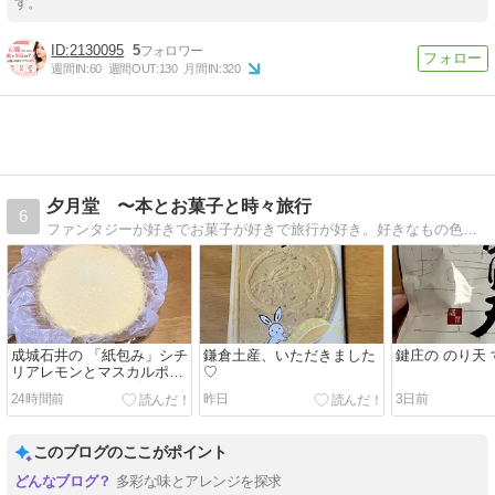
す。
2130095
5
週間IN:
60
週間OUT:
130
月間IN:
320
夕月堂 〜本とお菓子と時々旅行
6
ファンタジーが好きでお菓子が好きで旅行が好き。好きなもの色々、気の向くままに綴っています。
成城石井の 「紙包み」シチ
鎌倉土産、いただきました
鍵庄の のり天
リアレモンとマスカルポー
♡
ネのベイクドチーズケーキ
24時間前
昨日
3日前
このブログのここがポイント
多彩な味とアレンジを探求