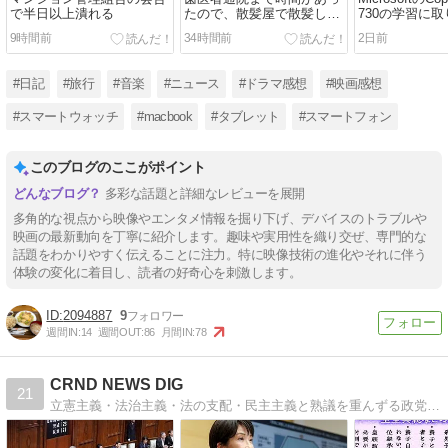
で半日以上潰れる
たので、散髪屋で散髪して
730の学習に
もらう
9時間前
34時間前
2日前
#日記
#旅行
#音楽
#ニュース
#ドラマ感想
#映画感想
#スマートウォッチ
#macbook
#タブレット
#スマートフォン
このブログのここがポイント
多彩な話題と詳細なレビューを展開
多角的な視点から映像やエンタメ情報を掘り下げ、デバイスのトラブルや
映画の最新動向を丁寧に紹介します。趣味や実用性を織り交ぜ、専門的な
話題をわかりやすく伝えることに注力。特に映像技術の進化やそれに伴う
体験の変化に着目し、読者の好奇心を刺激します。
2094887
9
週間IN:
14
週間OUT:
86
月間IN:
78
CRND NEWS DIG
21
立憲主義・法治主義・法の支配・民主主義と熟議を重んずる政党(政治家)を応援します。無党派。国民益優先。基本的人権の尊重。リベラル正常化。反緊縮。政治・経済・時事問題など様々な「ニュース」を国民目線で考える論説ブログです。