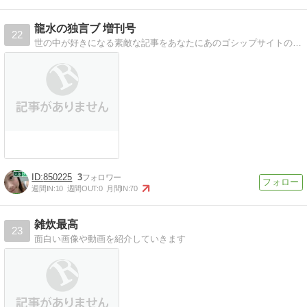
龍水の独言ブ 増刊号
22
世の中が好きになる素敵な記事をあなたにあのゴシップサイトの姉妹サイトです
850225
3
週間IN:
10
週間OUT:
0
月間IN:
70
雑炊最高
23
面白い画像や動画を紹介していきます