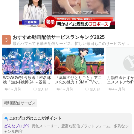
おすすめ動画配信サービスランキング2025
3
最近ハマってる動画配信サービス、忙しい毎日もこのサービスがあればあっという間に時間が過ぎちゃう、おうち時間がもっと楽しくなること間違いなしだよ。
WOWOW独占放送！椎名林
『薬屋のひとりごと』アニ
月額料金わずか
檎「(生)林檎博'24 －景気の
メ化の魅力！DMM TVで楽
ニメストアforPr
回復－」の魅力とは？
しむ毒と薬のミステリー
与えるアニメ
1年3ヶ月前
1年3ヶ月前
1年4ヶ月前
#動画配信サービス
このブログのここがポイント
異色ストーリー、豊富な配信プラットフォーム、多彩なジ
ャンル内容