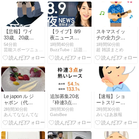
つけろ」
ゴイヤスー夏
と………でき
祭開催中！」
た！」
篇
【悲報】ワイ
【ライブ】8/9
スキマスイッ
33歳、20歳の
夜ニュースま
チの全力少年
女子に失恋し
とめ 最新情報
とかいう曲ｗ
54分前
1時間40分前
1時間50分前
芸能スポーツニュース今日速2ch
BuzzTube：話題・流行・旬・最新・注目の動画サイト
超 雑談まとめ
た結
を厳選してお
ｗｗ
果・・・・・・
届け ANN/テ
レ朝【LIVE】
Le japon ル ジ
追加募集20名
【速報】ショ
ャポン（代官
『枠連3点が
ートスリーパ
山）
熱いレース』
ー堀大輔さ
2時間30分前
2時間30分前
2時間30分前
あんてななんてな
GatsBee
みいはあ族報
22周年記念特
ん、寝る → ｗ
典付
ｗｗｗｗｗｗ
ｗｗｗｗｗｗ
ｗｗｗ