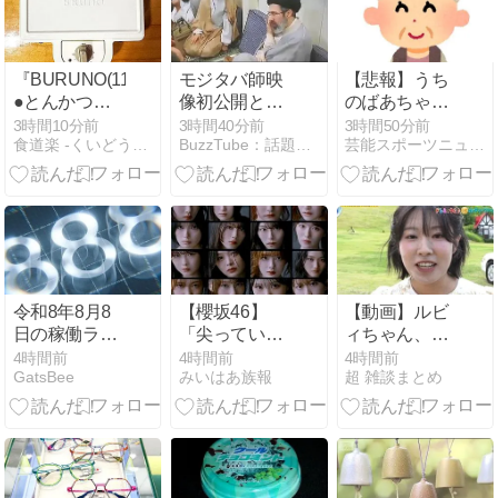
『BURUNO(11)』
モジタバ師映
【悲報】うち
●とんかつ＆
像初公開とメ
のばあちゃ
キャベツhs
ヘル通信 米と
ん、ガチでと
3時間10分前
3時間40分前
3時間50分前
食道楽 -くいどうらく-
BuzzTube：話題・流行・旬・最新・注目の動画サイト
芸能スポーツニュース今日速2ch
の戦闘で重傷
んでもないこ
負い公の場に
とにな
はいまだ姿現
る・・・・・・
さず…(2026年
8月9日)
令和8年8月8
【櫻坂46】
【動画】ルビ
日の稼働ラン
「尖ってい
ィちゃん、浜
キングが公
て...」メンバ
田雅功に首を
4時間前
4時間前
4時間前
GatsBee
みいはあ族報
超 雑談まとめ
開！新台や人
ーの意外な友
絞められたせ
気機種が超高
達事情が明ら
いで段々おか
稼働に！
かに
しな仕事が増
える