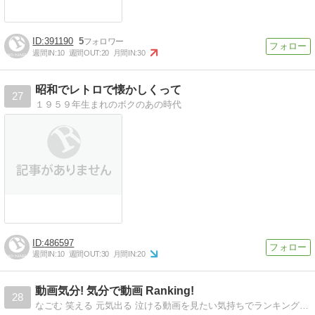
391190
5
週間IN:
10
週間OUT:
20
月間IN:
30
昭和でレトロで懐かしくって
27
１９５９年生まれのボクのあの時代
486597
週間IN:
10
週間OUT:
30
月間IN:
20
動画気分! 気分で動画 Ranking!
28
なごむ 笑える 元気出る 泣ける動画を見たい気持ちでランキングしました