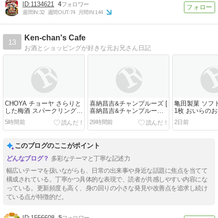
1134621
4
週間IN:
32
週間OUT:
74
月間IN:
144
Ken-chan's Cafe
13
お酒とショッピングが好きな元お兄さん日記
CHOYA チョーヤ さらりと
喜納昌吉&チャンプルーズ [
亀田製菓 ソフ
した梅酒 スパークリング
喜納昌吉&チャンプルーズ ]
1枚 おいらの
おいらの懐かしいお酒
おいらの懐かしいCD
5時間前
29時間前
2日前
このブログのここがポイント
多彩なテーマと丁寧な記述力
幅広いテーマを扱いながらも、日常の出来事や身近な話題に焦点を当てて
構成されている。丁寧かつ具体的な表現で、読者が共感しやすい内容にな
っている。更新頻度も高く、身の回りの小さな発見や改善点を追求し続け
ている点が特徴的だ。
1556608
5