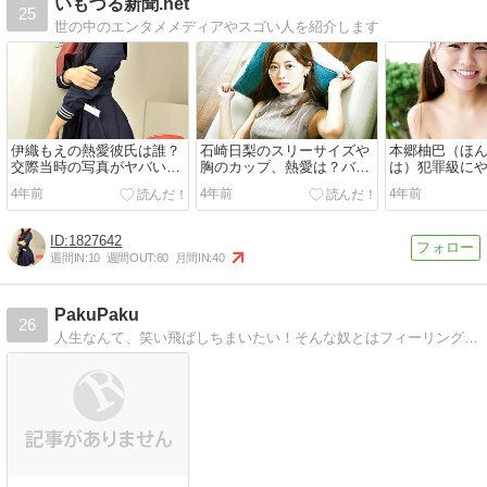
いもづる新聞.net
25
世の中のエンタメメディアやスゴい人を紹介します
伊織もえの熱愛彼氏は誰？
石崎日梨のスリーサイズや
本郷柚巴（ほ
交際当時の写真がヤバい！
胸のカップ、熱愛は？バレ
は）犯罪級に
馴れ初めや彼氏の支援でコ
エが得意で高校講座やヤン
アル「月曜日
4年前
4年前
4年前
スプレイヤーとして成功し
グジャンプのグラビアが話
スリーサイズ
た理由
題
判
1827642
週間IN:
10
週間OUT:
60
月間IN:
40
PakuPaku
26
人生なんて、笑い飛ばしちまいたい！そんな奴とはフィーリングが合うと思うのです。