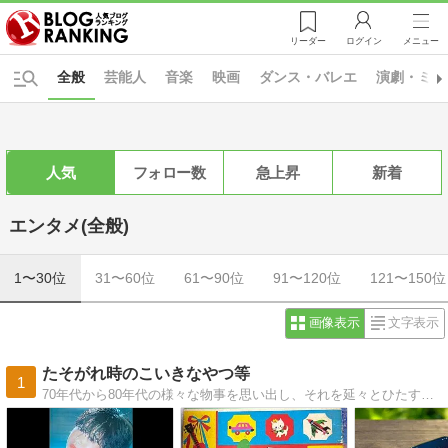
リーダー
ログイン
メニュー
全般
芸能人
音楽
映画
ダンス・バレエ
演劇・ミュ
人気
フォロー数
急上昇
新着
エンタメ(全般)
1〜30位
31〜60位
61〜90位
91〜120位
121〜150位
画像表示
文字表示
たそがれ時のこいきなやつ等
1
70年代から80年代の様々な物事を思い出し、それを延々とひたすらに好き勝手に記録するだけの2人組備忘録的ブログ。好きなﾀﾚﾝﾄにｽﾎﾟｯﾄを当てる名鑑を作成中