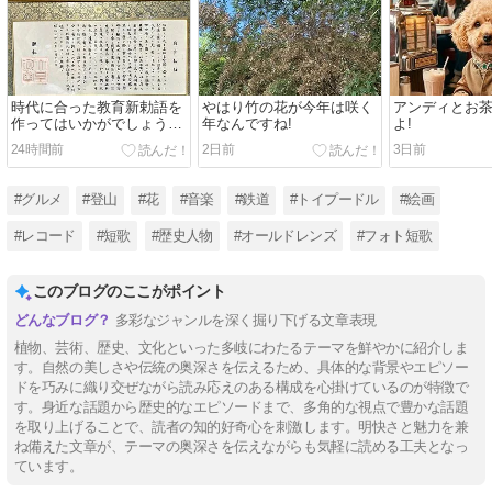
時代に合った教育新勅語を
やはり竹の花が今年は咲く
アンディとお
作ってはいかがでしょう
年なんですね!
よ!
か。
24時間前
2日前
3日前
#グルメ
#登山
#花
#音楽
#鉄道
#トイプードル
#絵画
#レコード
#短歌
#歴史人物
#オールドレンズ
#フォト短歌
このブログのここがポイント
多彩なジャンルを深く掘り下げる文章表現
植物、芸術、歴史、文化といった多岐にわたるテーマを鮮やかに紹介しま
す。自然の美しさや伝統の奥深さを伝えるため、具体的な背景やエピソー
ドを巧みに織り交ぜながら読み応えのある構成を心掛けているのが特徴で
す。身近な話題から歴史的なエピソードまで、多角的な視点で豊かな話題
を取り上げることで、読者の知的好奇心を刺激します。明快さと魅力を兼
ね備えた文章が、テーマの奥深さを伝えながらも気軽に読める工夫となっ
ています。