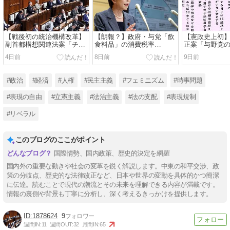
【戦後初の統治機構改革】
【朗報？】政府・与党「飲
【憲政史上初
副首都構想関連法案「チー
食料品」の消費税率
正案「与野党
ムみらい」の「2票」で可
「1%」の方針を正式表
で可決・成立
4日前
8日前
9日前
決・成立！日本維新の会の
明！現金給付を併せて「実
に一歩前進？
「大阪ありき」に振り回さ
質ゼロ」に！野党は「再増
婚後の皇籍維
れた特別国会閉幕！吉村洋
税」を懸念！高市早苗首相
男系男子の養
#政治
#経済
#人権
#民主主義
#フェミニズム
#時事問題
文代表は統一地方選挙と大
「2年後には責任を持って
認！高市早苗
阪都構想の住民投票の「同
確実に税率を元に戻す」！
い」「圧倒的
#表現の自由
#立憲主義
#法治主義
#法の支配
#表現規制
日実施」を表明で批判殺
感謝」！
到！
#リベラル
このブログのここがポイント
国際情勢、国内政策、歴史的決定を網羅
国内外の重要な動きや社会の変革を鋭く解説します。中東の和平交渉、政
策の分岐点、歴史的な法律改正など、日本や世界の変動を具体的かつ簡潔
に伝達。読むことで現代の潮流とその未来を理解できる内容が満載です。
情報の裏側や背景も丁寧に分析し、深く考えるきっかけを提供します。
1878624
9
週間IN:
11
週間OUT:
32
月間IN:
65