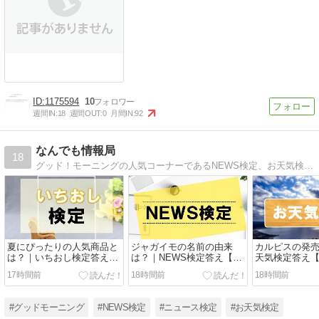
1175594
10
週間IN:
18
週間OUT:
0
月間IN:
92
なんでも情報局
18
グッド！モーニングの人気コーナーであるNEWS検定、お天気検定、エンタメ検定、ことば検定を追っています。
夏にぴったりの人気商品と
ジャガイモの名前の由来
カルピスの発
は？｜いちおし検定答え
は？｜NEWS検定答え【リ
天気検定答え
【リアルタイム】
アルタイム】
ム】
17時間前
18時間前
18時間前
#グッドモーニング
#NEWS検定
#ニュース検定
#お天気検定