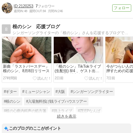
2120253
7
週間IN:
48
週間OUT:
84
月間IN:
246
根のシン 応援ブログ
8
シンガーソングライターの「根のシン」さんを応援するブログです。ライブ日時等の覚書として更新しています。よろしくお願いいたします。
新曲「ラストバースデー」
「根のシン」TikTokライブ
今がつらい人
根のシン、8月8日リリース
(生配信) 8/4 、ゲスト出演
押すための応
8/29「人間音楽祭NASフェ
らって」根の
27時間前
2日前
7日前
ス」
輝(おしゃぼ)コ
#ギター
#ミュージシャン
#大阪
#シンガーソングライター
#根のシン
#入場無料投げ銭ライブハウスツアー
#根の心療内科声の処方箋
#路上ライブ
#ZEEPなんば
続きを表示
#YouTube根のシンchannel
#Voicy
#LINELIVE
このブログのここがポイント