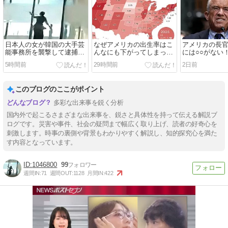
日本人の女が韓国の大手芸
なぜアメリカの出生率はこ
アメリカの長
能事務所を襲撃して逮捕さ
んなにも下がってしまった
には○○がない
れる！ 韓国の反応。
のか！？ 海外の反応。
白をしてしまう
5時間前
29時間前
2日前
応。
このブログのここがポイント
多彩な出来事を鋭く分析
国内外で起こるさまざまな出来事を、鋭さと具体性を持って伝える解説ブ
ログです。災害や事件、社会の疑問まで幅広く取り上げ、読者の好奇心を
刺激します。時事の裏側や背景もわかりやすく解説し、知的探究心を満た
す内容となっています。
1046800
99
週間IN:
71
週間OUT:
1128
月間IN:
422