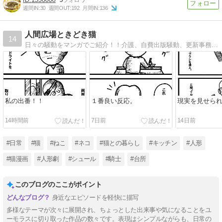
週間IN:
30
週間OUT:
192
月間IN:
136
人間広場ときどき猫
14
日々の騒動をマンガでご紹介！！介護、自費出版騒動、更新事務手数料問題。アート作家ねこ先生のコミックエッセイ。
私の出番！！
１番良い反応。
現実を見せら
14時間前
7日前
14日前
#日常
#猫
#ねこ
#ネコ
#猫との暮らし
#キッチン
#人形
#猫漫画
#人形劇
#シュール
#騎士
#台所
このブログのここがポイント
身近なエピソードを軽快に描写
多様なテーマが次々に展開され、ちょっとした出来事や気になることをユ
ーモラスに切り取った作品の数々です。表現はシンプルながらも、日常の