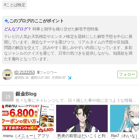
#ことば検定
このブログのここがポイント
時事と雑学を織り交ぜた解答予想特集
テレビの人気お天気検定やエンタメ検定を題材にした解答予想を中心に展
開しています。身近なテーマを選びつつ、リアルタイムの予想や豆知識、
問題の解説を交えて、読みやすく親しみやすい内容になっています。多彩
なジャンルのクイズを通じて、日常の気づきを提供しながら、知識欲を満
たす趣向となっています。
2122253
8
週間IN:
18
週間OUT:
291
月間IN:
87
銀金Blog
19
色々な事にチャレンジして、日々感じた事や役に立つような情報をただただ発信しております。色々なジャンルの内容を書いていければと思っています。少しでも皆さんの生活の参考になればと思います。
menu（メニュー）アプリ
男虎の前世はだいこくと判
Rei7（れいな