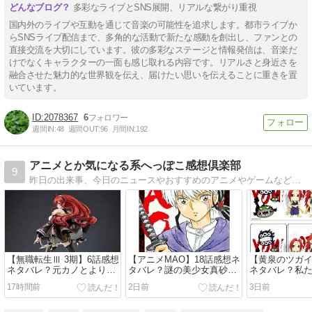
多彩なライブとSNS展開、リアルな繋がり重視
国内外のライブや互動を通じて音楽の可能性を追求します。都市ライブか
らSNSライブ配信まで、多角的な活動で新たな感動を創出し、ファンとの
直接交流を大切にしています。彼の多彩なステージと情報発信は、音楽だ
けでなくキャラクターの一面も感じ取れる内容です。リアルさと身近さを
融合させた魅力的な世界観を伝え、届けたい思いを伝えることに重きを置
いています。
2078367
6
週間IN:
48
週間OUT:
96
月間IN:
192
アニメとか気になる系へっぽこ感想倶楽部
9
昨日の出来事、今日のニュースやおすすめのアニメやゲームなどの面白い？つまらない？感想を中心にしただらだらブログです
【無職転生Ⅲ 3期】6話感想
【アニメMAO】18話感想ネ
【黄泉のツガイ
ネタバレ？元カノとよりを
タバレ？謎の美少女真砂様
ネタバレ？私
戻さない妻帯者
の生死は？
騙された！
17時間前
2日前
3日前