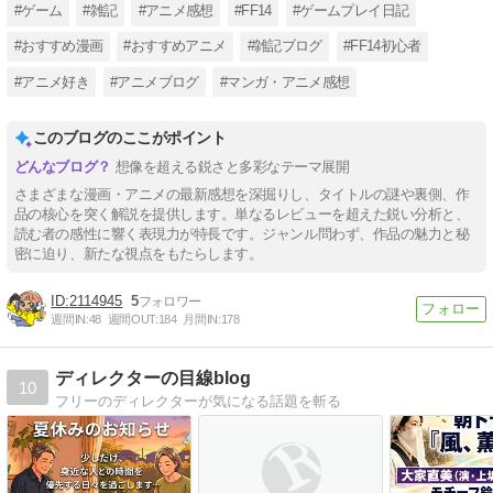
#ゲーム
#雑記
#アニメ感想
#FF14
#ゲームプレイ日記
#おすすめ漫画
#おすすめアニメ
#雑記ブログ
#FF14初心者
#アニメ好き
#アニメブログ
#マンガ・アニメ感想
このブログのここがポイント
想像を超える鋭さと多彩なテーマ展開
さまざまな漫画・アニメの最新感想を深掘りし、タイトルの謎や裏側、作
品の核心を突く解説を提供します。単なるレビューを超えた鋭い分析と、
読む者の感性に響く表現力が特長です。ジャンル問わず、作品の魅力と秘
密に迫り、新たな視点をもたらします。
2114945
5
週間IN:
48
週間OUT:
184
月間IN:
178
ディレクターの目線blog
10
フリーのディレクターが気になる話題を斬る