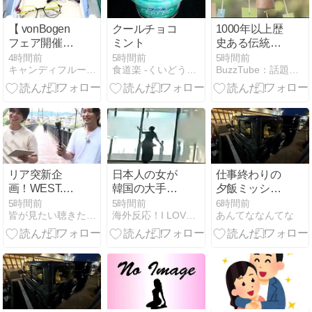
【 vonBogen
クールチョコ
1000年以上歴
フェア開催！
ミント
史ある伝統工
】vonBogen
芸品の風鈴 涼
4時間前
5時間前
5時間前
キャンディフルーツ オプティカル
食道楽 -くいどうらく-
BuzzTube：話題・流行・旬・最新・注目の動画サイト
Mod 1552
やかな音でひ
C02【8/21㈮
とときの涼 栃
まで！】
木・佐野市
(2026年8月9
日)
リア突新企
日本人の女が
仕事終わりの
画！WEST.が
韓国の大手芸
夕飯ミッショ
挑む“変リ
能事務所を襲
ン〜気に入っ
5時間前
5時間前
6時間前
皆が見たい聴きたいエンタメぜーんぶまとめサイト
海外反応！I LOVE JAPAN
あんてななんてな
ア”の全貌
撃して逮捕さ
ちゃった
れる！ 韓国の
反応。