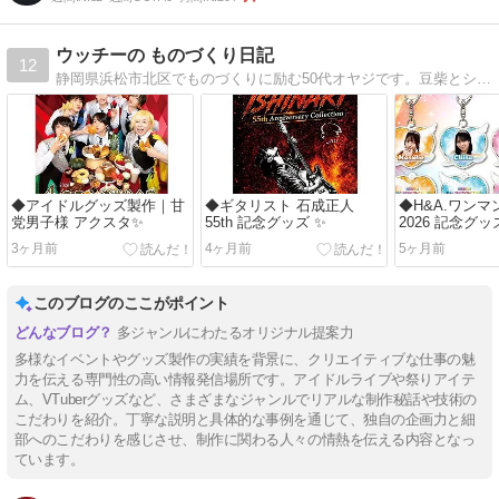
ウッチーの ものづくり日記
12
静岡県浜松市北区でものづくりに励む50代オヤジです。豆柴とシベリアンハスキー飼ってます。
◆アイドルグッズ製作｜甘
◆ギタリスト 石成正人
◆H&A.ワンマ
党男子様 アクスタ✨
55th 記念グッズ ✨
2026 記念グ
3ヶ月前
4ヶ月前
5ヶ月前
このブログのここがポイント
多ジャンルにわたるオリジナル提案力
多様なイベントやグッズ製作の実績を背景に、クリエイティブな仕事の魅
力を伝える専門性の高い情報発信場所です。アイドルライブや祭りアイテ
ム、VTuberグッズなど、さまざまなジャンルでリアルな制作秘話や技術の
こだわりを紹介。丁寧な説明と具体的な事例を通じて、独自の企画力と細
部へのこだわりを感じさせ、制作に関わる人々の情熱を伝える内容となっ
ています。