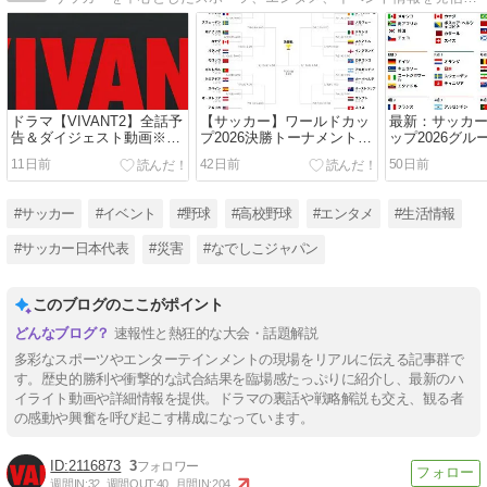
ドラマ【VIVANT2】全話予
【サッカー】ワールドカッ
最新：サッカ
告＆ダイジェスト動画※随
プ2026決勝トーナメント日
ップ2026グ
時更新中♪
程、中継&結果（ハイライ
果と順位表
11日前
42日前
50日前
ト動画有り）
#サッカー
#イベント
#野球
#高校野球
#エンタメ
#生活情報
#サッカー日本代表
#災害
#なでしこジャパン
このブログのここがポイント
速報性と熱狂的な大会・話題解説
多彩なスポーツやエンターテインメントの現場をリアルに伝える記事群で
す。歴史的勝利や衝撃的な試合結果を臨場感たっぷりに紹介し、最新のハ
イライト動画や詳細情報を提供。ドラマの裏話や戦略解説も交え、観る者
の感動や興奮を呼び起こす構成になっています。
2116873
3
週間IN:
32
週間OUT:
40
月間IN:
204