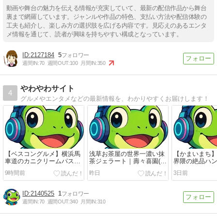
動画や舞台の魅力を伝える情報が充実していて、最新の配信作品から舞台
裏まで網羅しています。ジャンルや作品の特色、支払い方法や配信体験の
工夫も紹介し、楽しみ方の選択肢を広げる内容です。見応えのあるエンタ
メ情報を通じて、読者が興味を持ちやすい構成となっています。
2127184
5
週間IN:
70
週間OUT:
100
月間IN:
350
やわやわサイト
4
グルメやエンタメなどの最新情報を、わかりやすくお届けします！
【ベスコングルメ】横浜馬
浅草お茶屋の世界一濃い抹
【かまいまち
車道のカニクリームパスタ
茶ジェラート｜壽々喜園(す
界隈の絶品ハ
｜イタリアンバルアミーゴ
ずきえん)浅草本店
マンチズバー
9時間前
昨日
3日前
2140525
1
週間IN:
70
週間OUT:
340
月間IN:
310