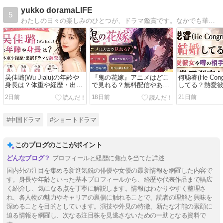
yukko doramaLIFE
5
わたしの日々の楽しみのひとつが、ドラマ鑑賞です。なかでも華流ドラマの世界観に惹かれて、気づけば何作も観てきました。人間関係の濃密さ、セリフの奥深さ、そして圧倒的な映像美――
吴佳璐(Wu Jialu)の年齢や
『鬼の花嫁』アニメはどこ
何聪睿(He Con
身長は？体重や経歴・出演
で見れる？無料配信やあら
してる？熱愛
ドラマを調査！
すじ・原作漫画も紹介！
手を徹底調査
2日前
18日前
21日前
#中国ドラマ
#ショートドラマ
このブログのここがポイント
プロフィールと経歴に焦点を当てた詳述
国内外の注目を集める新進気鋭の俳優や女優の最新情報を網羅した内容で
す。身長や年齢といった基本プロフィールから、経歴や代表作品まで幅広
く紹介し、気になる点を丁寧に解説します。情報はわかりやすく整理さ
れ、各人物の魅力やキャリアの裏側に触れることで、読者の理解と興味を
深めることを目的としています。演技や外見の特徴、新たな才能の素顔に
迫る情報を網羅し、次なる注目株を見逃さないための一助となる資料で