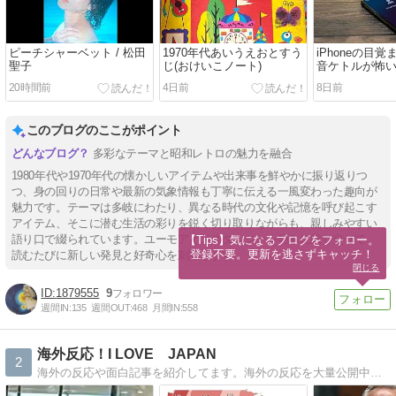
ピーチシャーベット / 松田
1970年代あいうえおとすう
iPhoneの目
聖子
じ(おけいこノート)
音ケトルが怖
20時間前
4日前
8日前
このブログのここがポイント
多彩なテーマと昭和レトロの魅力を融合
1980年代や1970年代の懐かしいアイテムや出来事を鮮やかに振り返りつ
つ、身の回りの日常や最新の気象情報も丁寧に伝える一風変わった趣向が
魅力です。テーマは多岐にわたり、異なる時代の文化や記憶を呼び起こす
アイテム、そこに潜む生活の彩りを鋭く切り取りながらも、親しみやすい
語り口で綴られています。ユーモアとノスタルジーを巧みに織り交ぜて、
【Tips】気になるブログをフォロー。

登録不要。更新を逃さずキャッチ！
読むたびに新しい発見と好奇心を刺激します。
閉じる
1879555
9
週間IN:
135
週間OUT:
468
月間IN:
558
海外反応！I LOVE JAPAN
2
海外の反応や面白記事を紹介してます。海外の反応を大量公開中！神風特攻隊の反応〜アニメや面白動画の反応まで盛り沢山！