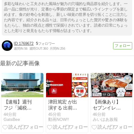
多彩な味わいと工夫された風味が魅力の穴場的な商品群を紹介します。一
品一品に個性が光り、定番から季節の限定まで幅広いラインナップを楽し
めます。食の好奇心を刺激し、新しい味覚の世界を切り拓くことに注力し
た内容です。紹介される品々は、日常のちょっとした贅沢や驚きの体験を
もたらし、独自の視点と感性で深掘りされています。読者の日常にちょっ
とした彩りと発見をもたらす情報が詰まっています。
1769672
5
週間IN:
56
週間OUT:
360
月間IN:
256
最新の記事画像
【速報】週刊
津田篤宏 が出
【画像あり】
フジ「減税反
演する 出前館
セブンイレブ
対結構！なら
のCM
ンのバイト
44分前
45分前
46分前
GatsBee
動画NOW!!
みいはあ族報
ば石破太郎と
「【9,000店舗
「AIにちいか
河野茂は離党
以上が​半
わの画像を食
してケジメを
額！】超ゴイ
わせてっ