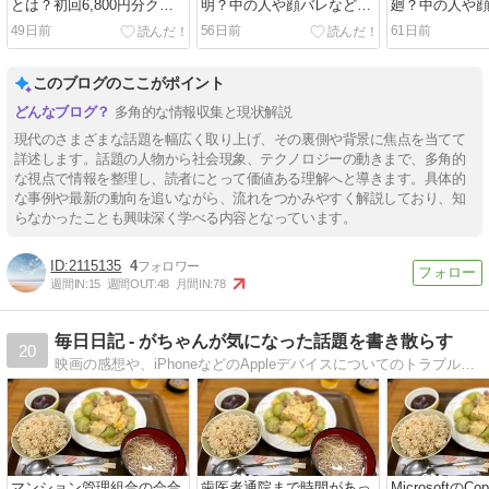
とは？初回6,800円分クー
明？中の人や顔バレなど現
廻？中の人や
ポンの使い方やおすすめポ
在わかっている情報まとめ
在わかってい
49日前
56日前
61日前
イントを紹介
このブログのここがポイント
多角的な情報収集と現状解説
現代のさまざまな話題を幅広く取り上げ、その裏側や背景に焦点を当てて
詳述します。話題の人物から社会現象、テクノロジーの動きまで、多角的
な視点で情報を整理し、読者にとって価値ある理解へと導きます。具体的
な事例や最新の動向を追いながら、流れをつかみやすく解説しており、知
らなかったことも興味深く学べる内容となっています。
2115135
4
週間IN:
15
週間OUT:
48
月間IN:
78
毎日日記 - がちゃんが気になった話題を書き散らす
20
映画の感想や、iPhoneなどのAppleデバイスについてのトラブル解決、旅行に行った際のライブ書き込み、音楽のライブの感想、その他気になるニュースについての感想など、気になった話題を書き散らしています。
マンション管理組合の会合
歯医者通院まで時間があっ
MicrosoftのCo