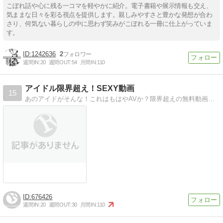
こぼれ話や心に残る一コマを軽やかに紹介。電子書籍や展示情報も交え、
気ままな日々を彩る視点を提供します。親しみやすさと豊かな発想が合わ
さり、何気ない暮らしの中に思わず笑みがこぼれる一冊に仕上がっていま
す。
1242636
2
週間IN:
20
週間OUT:
54
月間IN:
110
アイドル限界超え！SEXY動画
15
あのアイドがそんな！これはもはやAVか？限界超えの無料動画多数！これはもはやAVか！？グラビアアイドルのお宝動画
676426
週間IN:
20
週間OUT:
30
月間IN:
110