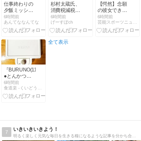
仕事終わりの
杉村太蔵氏、
【愕然】念願
夕飯ミッショ
消費税減税は
の彼女できた
ン〜気に入っ
反対「低所得
んだけ
6時間前
6時間前
6時間前
あんてななんてな
げーすぽch
芸能スポーツニュース今日速2ch
ちゃった
者、中所得者
ど・・・・・・
にはもう減税
とんでもない
じゃなくて、
素性が見えて
現金給付を」
き
全て表示
た・・・・・・
『BURUNO(11)』
●とんかつ＆
キャベツhs
6時間前
食道楽 -くいどうらく-
いきいきいきよう！
7
明るく楽しく元気な毎日を生きる糧になるような記事を分かち合っていきたいです。短歌とフォトエッセイ、人物研究、歴史探訪、グルメと多趣味です。愛犬もよろしく！！