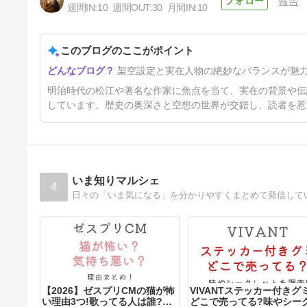
報告
週間IN:
10
週間OUT:
30
月間IN:
10
このブログのここがポイント
朝ドラ「ばけばけ」で注目！小
架空設定と実在人物の絶妙なバランスが魅
泉八雲と夏目漱石の関係を徹底
解説
7ヶ月前
明治時代の松江や著名な作家に焦点を当て、実在の背景や伝
しています。歴史の奥深さと空想の世界が交錯し、読者を惹
いま知りマルシェ
4
【2026】ゼスプリCMの猫が怖
VIVANTステッカー付きグ
い理由3つ!歌ってる人は誰?死
どこで売ってる?味やシー