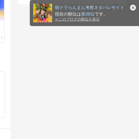
朝ドラらんまん考察ネタバレサイト
現在の順位は
第38位
です。
≫
このブログの順位を表示