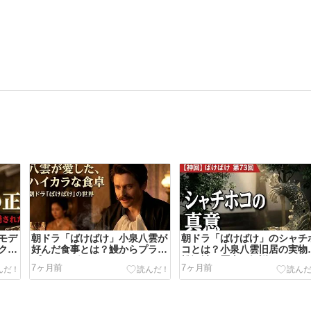
モデ
朝ドラ「ばけばけ」小泉八雲が
朝ドラ「ばけばけ」のシャチ
クタ
好んだ食事とは？鰻からプラム
コとは？小泉八雲旧居の実物
プディングまで
松江城の歴史を解説
7ヶ月前
7ヶ月前