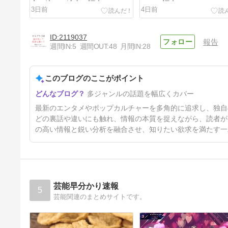
亡・泣ける演出も調査
ットを調査!
3日前
4日前
2119037
報告
週間IN:
5
週間OUT:
48
月間IN:
28
このブログのここがポイント
たこ焼き器のメルカリCMの女
多ジャンルの話題を幅広くカバー
性は誰?伽説いわしのプロフ・
経歴紹介!
5日前
最新のエンタメやポップカルチャーを多角的に追求し、独自
どの裏話や違いにも触れ、情報の本質を捉えながら、読者が
の高い情報と鋭い分析を融合させ、知りたい欲求を満たす一
芸能早分かり速報
5
芸能関連のまとめサイトです。