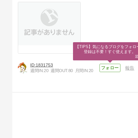
【TIPS】気になるブログをフォロー
登録は不要！すぐ使えます。
1831753
報告
週間IN:
20
週間OUT:
80
月間IN:
20