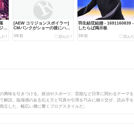
落
[AEW コリジョンスポイラー]
羽生結弦結婚 - 1691160839 -
ジが
CMパンクがショーの後にハン
したらば掲示板
」
グマンを埋める
3年前
3年前
大波
番組
の興味を引きつける。政治やスポーツ、芸能など日常に関わるテーマを
て解説。臨場感のある伝え方と写真や引用を巧みに織り交ぜ、読み手を
両立した、幅広い層に響くブログスタイルだ。