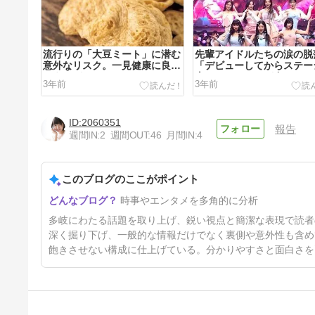
流行りの「大豆ミート」に潜む
先輩アイドルたちの涙の脱
意外なリスク。一見健康に良さ
「デビューしてからステー
そうだが… | ニコニコニュース
恋しかったことが多かった
3年前
3年前
「これからも旅路は続く」
乱の順位発表 サバイバル
『QUEENDOM PUZZLE』
2060351
報告
週間IN:
2
週間OUT:
46
月間IN:
4
このブログのここがポイント
丸見えのシャワー室に男女共用
時事やエンタメを多角的に分析
トイレ、世界から4万人超が集
う韓国のボーイスカウト大会が
3年前
多岐にわたる話題を取り上げ、鋭い視点と簡潔な表現で読者
「問題だらけ」 | ニコニコニュ
深く掘り下げ、一般的な情報だけでなく裏側や意外性も含め
ース
飽きさせない構成に仕上げている。分かりやすさと面白さを