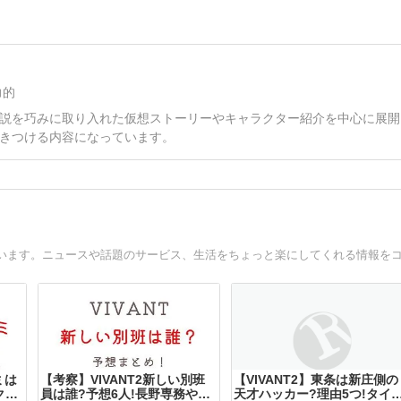
力的
説を巧みに取り入れた仮想ストーリーやキャラクター紹介を中心に展開
きつける内容になっています。
ミは
【考察】VIVANT2新しい別班
【VIVANT2】東条は新庄側の
クレ
員は誰?予想6人!長野専務や野
天才ハッカー?理由5つ!タイ