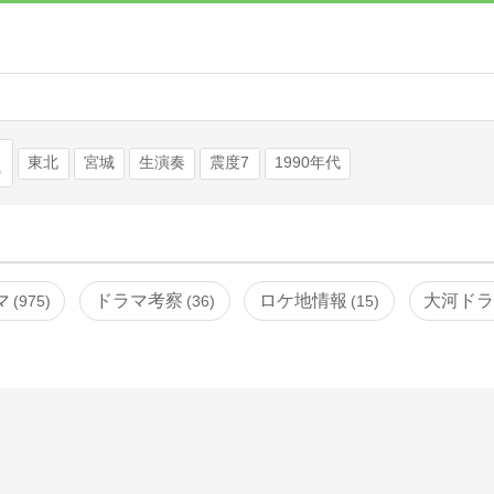
検索
東北
宮城
生演奏
震度7
1990年代
マ
ドラマ考察
ロケ地情報
大河ド
975
36
15