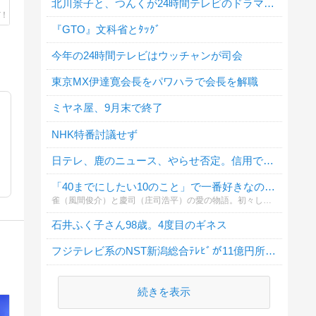
北川景子と、つんくが24時間テレビのドラマで夫婦役
『GTO』文科省とﾀｯｸﾞ
今年の24時間テレビはウッチャンが司会
東京MX伊達寛会長をパワハラで会長を解職
ミヤネ屋、9月末で終了
NHK特番討議せず
日テレ、鹿のニュース、やらせ否定。信用できますか？
「40までにしたい10のこと」で一番好きなのは第何話？
雀（風間俊介）と慶司（庄司浩平）の愛の物語。初々しいシーンからラブラブに至るまで。あなたの好きな理由を添えて投票してください！
石井ふく子さん98歳。4度目のギネス
フジテレビ系のNST新潟総合ﾃﾚﾋﾞが11億円所得隠し
続きを表示