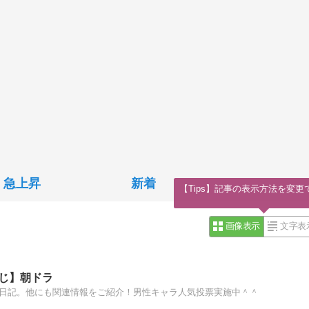
急上昇
新着
【Tips】記事の表示方法を変更
画像表示
文字表
じ】朝ドラ
・絵日記。他にも関連情報をご紹介！男性キャラ人気投票実施中＾＾