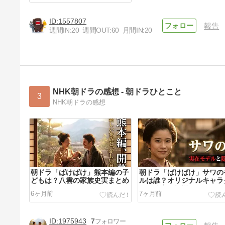
1557807
報告
週間IN:
20
週間OUT:
60
月間IN:
20
NHK朝ドラの感想 - 朝ドラひとこと
3
NHK朝ドラの感想
朝ドラ「ばけばけ」熊本編の子
朝ドラ「ばけばけ」サワの
どもは？八雲の家族史実まとめ
ルは誰？オリジナルキャラ
ーの秘密を解説
6ヶ月前
7ヶ月前
1975943
7