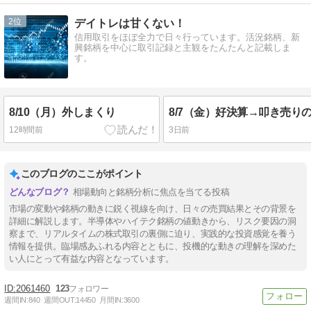
2
デイトレは甘くない！
信用取引をほぼ全力で日々行っています。活況銘柄、新
興銘柄を中心に取引記録と主観をたんたんと記載しま
す。
8/10（月）外しまくり
12時間前
3日前
このブログのここがポイント
相場動向と銘柄分析に焦点を当てる投稿
市場の変動や銘柄の動きに鋭く視線を向け、日々の売買結果とその背景を
詳細に解説します。半導体やハイテク銘柄の値動きから、リスク要因の洞
察まで、リアルタイムの株式取引の裏側に迫り、実践的な投資感覚を養う
情報を提供。臨場感あふれる内容とともに、投機的な動きの理解を深めた
い人にとって有益な内容となっています。
2061460
123
週間IN:
840
週間OUT:
14450
月間IN:
3600