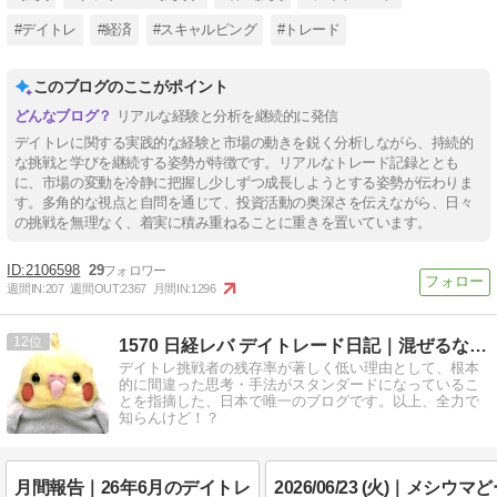
#デイトレ
#経済
#スキャルピング
#トレード
このブログのここがポイント
リアルな経験と分析を継続的に発信
デイトレに関する実践的な経験と市場の動きを鋭く分析しながら、持続的
な挑戦と学びを継続する姿勢が特徴です。リアルなトレード記録ととも
に、市場の変動を冷静に把握し少しずつ成長しようとする姿勢が伝わりま
す。多角的な視点と自問を通じて、投資活動の奥深さを伝えながら、日々
の挑戦を無理なく、着実に積み重ねることに重きを置いています。
2106598
29
週間IN:
207
週間OUT:
2367
月間IN:
1296
12
1570 日経レバ デイトレード日記｜混ぜるな危険 …
デイトレ挑戦者の残存率が著しく低い理由として、根本
的に間違った思考・手法がスタンダードになっているこ
とを指摘した、日本で唯一のブログです。以上、全力で
知らんけど！？
月間報告｜26年6月のデイトレ