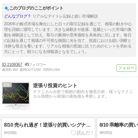
このブログのここがポイント
リアルなデイトレ記録と鋭い市場解説
2026年の株式市場を舞台にした日々の取引記録を通じて、相場の動きや心
理を詳細に描写しています。大きな値動きや急落、急騰といった市場の激
動を体験談として伝え、取引の裏側や思考過程を具体的に示します。毎日
の記録を通じて相場の不可視な側面に光を当て、投資における鋭い洞察と
冷静な視点を養います。リアルな相場の荒波に抗うためのヒントを求める
方にとって、頼りになる情報源となるでしょう。
2109367
45
週間IN:
400
週間OUT:
5380
月間IN:
1900
6
逆張り投資のヒント
テクニカル分析で銘柄の動向を徹底分析。様々なテクニ
カル指標から相場の過熱感を考察します。
8/10 売られ過ぎ！逆張り的買いシグナル多数の銘柄
8/10 乖離率の
8時間前
9時間前