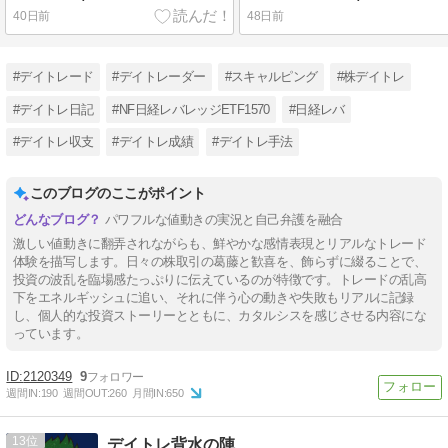
40日前
48日前
#デイトレード
#デイトレーダー
#スキャルピング
#株デイトレ
#デイトレ日記
#NF日経レバレッジETF1570
#日経レバ
#デイトレ収支
#デイトレ成績
#デイトレ手法
このブログのここがポイント
パワフルな値動きの実況と自己弁護を融合
激しい値動きに翻弄されながらも、鮮やかな感情表現とリアルなトレード
体験を描写します。日々の株取引の葛藤と歓喜を、飾らずに綴ることで、
投資の波乱を臨場感たっぷりに伝えているのが特徴です。トレードの乱高
下をエネルギッシュに追い、それに伴う心の動きや失敗もリアルに記録
し、個人的な投資ストーリーとともに、カタルシスを感じさせる内容にな
っています。
2120349
9
週間IN:
190
週間OUT:
260
月間IN:
650
13
デイトレ背水の陣