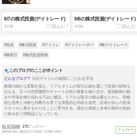
8/7の株式投資(デイトレード)
8/6の株式投資(デイトレード)
3日前
4日前
#投資
#株式投資
#デイトレ
#デイトレーダー
#株デイトレード
#株取引
#株式投資情報
このブログのここがポイント
日次デイトレの細部にこだわる手法
株価の細かな変動を捉え、リアルタイムの取引記録を通じて投資の妙味を
伝える。日々の売買履歴やチャート分析の要素を織り交ぜ、個別銘柄の動
きや市場全体の流れを巧みに解説。リアルな取引の積み重なりから、戦略
的な思考と冷静な判断力を育てる実践的な内容を追究。読者が自らの投資
スタイルに磨きをかけることに寄与する、過去の実績と未来の期待が絶妙
に絡み合う情報誌となっている。
972048
275
週間IN:
850
週間OUT:
19830
月間IN:
3860