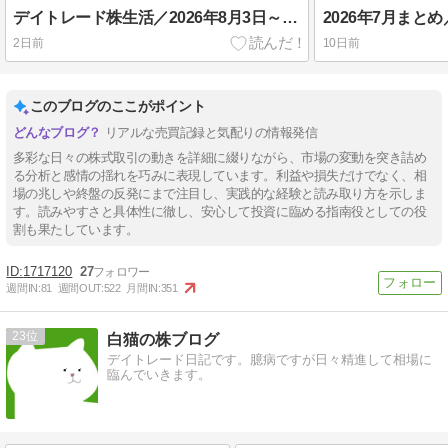
デイトレード株生活／2026年8月3日～8月7日
2026年7月まと
2日前
10日前
このブログのここがポイント
リアルな売買記録と気配りの情報発信
多彩な日々の株式取引の動きを詳細に綴りながら、市場の変動を突き詰め
る分析と感情の揺れを巧みに表現しています。利益や損失だけでなく、相
場の兆しや終盤の反発にまで注目し、実践的な経験と読み取り方を示しま
す。読みやすさと具体性に徹し、安心して投資に臨める指南役としての役
割も果たしています。
1717120
27
週間IN:
81
週間OUT:
522
月間IN:
351
23
白猫の株ブログ
デイトレード日記です。臆病ですが日々精進して相場に
臨んでいきます。