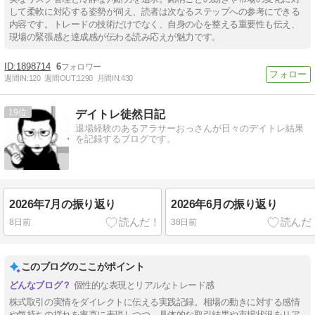
して柔軟に対応する姿勢が伺え、読者は次なるステップへの参考にできる
内容です。トレードの技術だけでなく、自身の心を整える重要性も伝え、
現場の緊張感と達成感が伝わる読み応えが魅力です。
1898714
6
週間IN:
120
週間OUT:
1290
月間IN:
430
19
デイトレ徒然日記
退場経験のあるアラサーおっさんが日々のデイトレ結果
を記録するブログです。
2026年7月の振り返り
2026年6月の振り返り
8日前
38日前
このブログのここがポイント
個性的な表現とリアルなトレード感
株式取引の実情をダイレクトに伝える実践記録。相場の動きに対する感情
や気持ちの揺れを率直に表現しつつ、具体的な取引結果や市場状況をリア