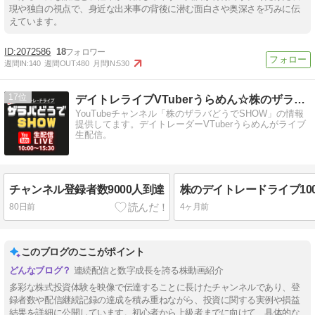
現や独自の視点で、身近な出来事の背後に潜む面白さや奥深さを巧みに伝
えています。
2072586
18
週間IN:
140
週間OUT:
480
月間IN:
530
17
デイトレライブVTuberうらめん☆株のザラバどうでSHOW
YouTubeチャンネル「株のザラバどうでSHOW」の情報
提供してます。デイトレーダーVTuberうらめんがライブ
生配信。
チャンネル登録者数9000人到達
80日前
4ヶ月前
このブログのここがポイント
連続配信と数字成長を誇る株動画紹介
多彩な株式投資体験を映像で伝達することに長けたチャンネルであり、登
録者数や配信継続記録の達成を積み重ねながら、投資に関する実例や損益
結果を詳細に公開しています。初心者から上級者までに向けて、具体的な