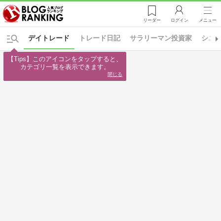
リーダー
ログイン
メニュー
デイトレード
トレード日記
サラリーマン投資家
シニ
【Tips】このアイコンをタップすると、

カテゴリ一覧を表示できます。
閉じる