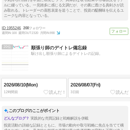
ルに綴っている。一見雑多に感じる文調だが、その裏に透ける真剣さが読
み取れる。トレーダーの喜怒哀楽を追うことで、投資の醍醐味を伝えるユ
ニークな内容となっている。
1955246
200
週間IN:
100
週間OUT:
2320
月間IN:
890
20
順張り師のデイトレ備忘録
駆け出し順張り師によるデイトレの記録。
2026/08/10(Mon)
2026/08/07(Fri)
12時間前
3日前
このブログのここがポイント
実践的な売買記録と戦略解説を併載
投資活動の詳細な記録とともに、市場の動向や取引戦略に焦点を当てて構