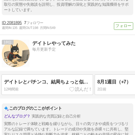
取引の実態や失敗談を説明し、投資理解の深化と実践的な知識獲得をサポ
ートしています。
2081895
7
週間IN:
135
週間OUT:
198
月間IN:
549
18
デイトレやってみた
毎月更新予定
デイトレとパチンコ、結局ちょっと似てるけど…
8月1週目（+7）
12時間前
2日前
このブログのここがポイント
実践的な売買記録と自己分析
実際のトレード体験と戦略を綴りながら、日々の気づきや成長をつづるリ
アルな記録で満ちています。トレードの成功や失敗を赤裸々に共有し、堅
実なリスク管理と冷静な判断力を追求。銘柄ごとの動きや市場の変化に対