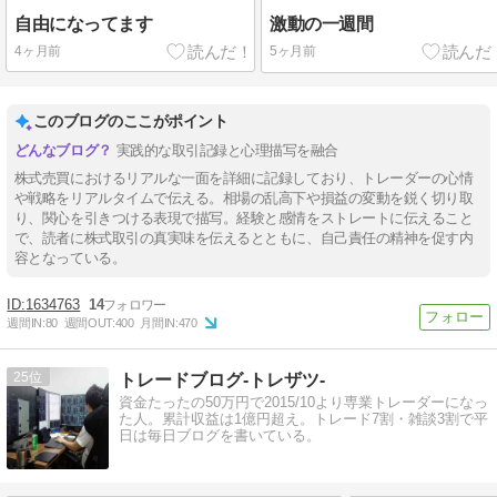
自由になってます
激動の一週間
4ヶ月前
5ヶ月前
このブログのここがポイント
実践的な取引記録と心理描写を融合
株式売買におけるリアルな一面を詳細に記録しており、トレーダーの心情
や戦略をリアルタイムで伝える。相場の乱高下や損益の変動を鋭く切り取
り、関心を引きつける表現で描写。経験と感情をストレートに伝えること
で、読者に株式取引の真実味を伝えるとともに、自己責任の精神を促す内
容となっている。
1634763
14
週間IN:
80
週間OUT:
400
月間IN:
470
25
トレードブログ-トレザツ-
資金たったの50万円で2015/10より専業トレーダーになっ
た人。累計収益は1億円超え。トレード7割・雑談3割で平
日は毎日ブログを書いている。