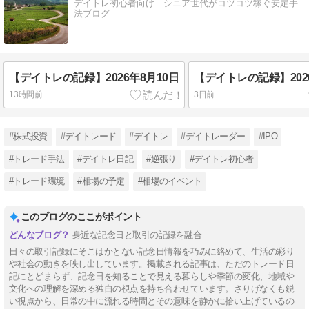
デイトレ初心者向け｜シニア世代がコツコツ稼ぐ安定手
法ブログ
【デイトレの記録】2026年8月10日
【デイトレの記録】202
13時間前
3日前
#株式投資
#デイトレード
#デイトレ
#デイトレーダー
#IPO
#トレード手法
#デイトレ日記
#逆張り
#デイトレ初心者
#トレード環境
#相場の予定
#相場のイベント
このブログのここがポイント
身近な記念日と取引の記録を融合
日々の取引記録にそこはかとない記念日情報を巧みに絡めて、生活の彩り
や社会の動きを映し出しています。掲載される記事は、ただのトレード日
記にとどまらず、記念日を知ることで見える暮らしや季節の変化、地域や
文化への理解を深める独自の視点を持ち合わせています。さりげなくも鋭
い視点から、日常の中に流れる時間とその意味を静かに拾い上げているの