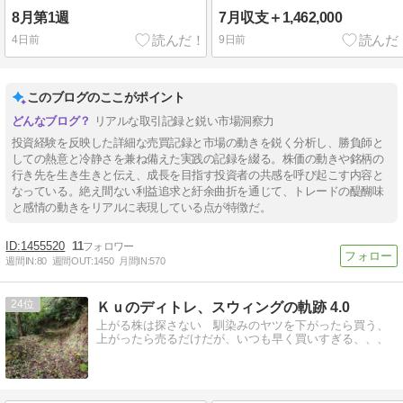
8月第1週
7月収支＋1,462,000
4日前
9日前
このブログのここがポイント
リアルな取引記録と鋭い市場洞察力
投資経験を反映した詳細な売買記録と市場の動きを鋭く分析し、勝負師と
しての熱意と冷静さを兼ね備えた実践の記録を綴る。株価の動きや銘柄の
行き先を生き生きと伝え、成長を目指す投資者の共感を呼び起こす内容と
なっている。絶え間ない利益追求と紆余曲折を通じて、トレードの醍醐味
と感情の動きをリアルに表現している点が特徴だ。
1455520
11
週間IN:
80
週間OUT:
1450
月間IN:
570
24
Ｋｕのディトレ、スウィングの軌跡 4.0
上がる株は探さない 馴染みのヤツを下がったら買う、
上がったら売るだけだが、いつも早く買いすぎる、、、