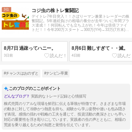
3
コジ虫の株トレ奮闘記
デイトレ7年目突入！！さぼりーマン兼業トレーダーの株
奮闘記。5年連続負けの相場の養分が去年ついに年間プラ
ス達成！！何回転んでも立ち上がれ！今年は倍倍ファイ
トだ！！今年200万スタート→300万(YH)→33万(7月末)→
退場か！？
8月7日 過疎ってハニー。
8月6日 難しすぎて・・滅。
3日前
4日前
#チャンスはおのずと
#ナンピン卒業
このブログのここがポイント
実践的なトレード記録と心情描写
株式売買のリアルな現場を鮮烈に伝える筆致が特徴です。さまざまな市場
の動きに対して冷静かつ熱意を持ち、経験から学ぶ姿勢や迷いも包み隠さ
ず表現。感情の揺れや戦略の工夫を通じて、投資活動の奥深さといち早い
対応の重要性を浮き彫りにしています。実践者の生の声とともに、相場の
荒波を乗り越えるための知恵と覚悟を伝えています。