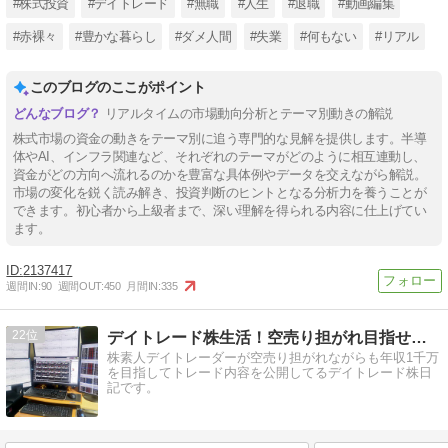
#株式投資
#デイトレード
#無職
#人生
#退職
#動画編集
#赤裸々
#豊かな暮らし
#ダメ人間
#失業
#何もない
#リアル
このブログのここがポイント
リアルタイムの市場動向分析とテーマ別動きの解説
株式市場の資金の動きをテーマ別に追う専門的な見解を提供します。半導
体やAI、インフラ関連など、それぞれのテーマがどのように相互連動し、
資金がどの方向へ流れるのかを豊富な具体例やデータを交えながら解説。
市場の変化を鋭く読み解き、投資判断のヒントとなる分析力を養うことが
できます。初心者から上級者まで、深い理解を得られる内容に仕上げてい
ます。
2137417
週間IN:
90
週間OUT:
450
月間IN:
335
22
デイトレード株生活！空売り担がれ目指せ年収1千万
株素人デイトレーダーが空売り担がれながらも年収1千万
を目指してトレード内容を公開してるデイトレード株日
記です。