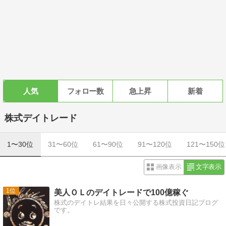
人気
フォロー数
急上昇
新着
株式デイトレード
1〜30位
31〜60位
61〜90位
91〜120位
121〜150位
画像表示
文字表示
1
美人ＯＬのデイトレードで100億稼ぐ
株式のデイトレ結果を日々公開する株式投資日記ブログ
です。