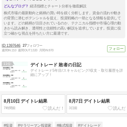
経済指標とチャート分析を徹底解説
株式市場の最新動向と銘柄の買い時を鋭く分析します。資金の流れや動き
の背景に潜むポテンシャルを捉え、投資戦略の一助となる情報を提供して
います。どの銘柄が注目されているのか、テクニカル指標や市場心理の動
きから読み解き、透明性と信頼性の高い解説を追求しています。投資に役
立つ確かな視点を持ちたい方に最適です。
1397646
27
週間IN:
210
週間OUT:
1320
月間IN:
870
11
デイトレード 敗者の日記
デイトレード5年目/スキャルピング/収支・取引履歴を詳
細にアップ！
8月10日 デイトレ結果
8月7日 デイトレ結果
7時間前
3日前
#投資
#サラリーマン投資家
#株式投資
#デイトレード