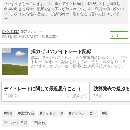
りやすくまとめています。注目株やデイトレ向けの銘柄リストも網羅し、
市場の動きを瞬時に把握できる工夫が施されています。投資判断に役立つ
リアルタイム情報を提供し、投資戦略の一助となる内容を心掛けていま
す。
976907
107
週間IN:
460
週間OUT:
2570
月間IN:
2250
5
握力ゼロのデイトレード記録
2023年9月からデイトレードを本格的に始めました。デイ
トレードの日々の記録を付けていこうとブログをやって
おります。ポリシーは「相場に生き残り続ける」です。
デイトレードに関して最近思うこと（2026/8/10のデイトレード記録）
11時間前
3日前
#投資
#株式投資
#デイトレード
#デイトレーダー
#株
#トレード日記
#日本株