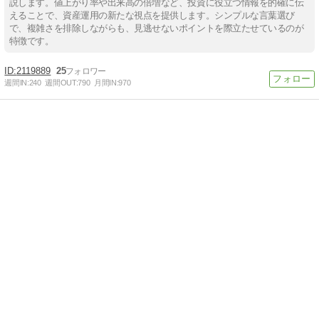
説します。値上がり率や出来高の倍増など、投資に役立つ情報を的確に伝
えることで、資産運用の新たな視点を提供します。シンプルな言葉選び
で、複雑さを排除しながらも、見逃せないポイントを際立たせているのが
特徴です。
2119889
25
週間IN:
240
週間OUT:
790
月間IN:
970