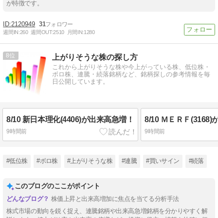
が特徴です。
2120949
31
週間IN:
260
週間OUT:
2510
月間IN:
1280
8
上がりそうな株の探し方
これから上がりそうな株や今上がっている株、低位株・
ボロ株、連騰・続落銘柄など、銘柄探しの参考情報を毎
日公開しています。
8/10 新日本理化(4406)が出来高急増！
8/10 ＭＥＲＦ(316
9時間前
9時間前
#低位株
#ボロ株
#上がりそうな株
#連騰
#買いサイン
#続落
このブログのここがポイント
株価上昇と出来高増加に焦点を当てる分析手法
株式市場の動向を鋭く捉え、連騰銘柄や出来高急増銘柄を分かりやすく解