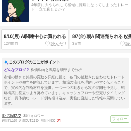
4年前に大やられして極端に憶病になってしまったトレー
ド 立て直せるか？
8/10(月) AI関連中心に買われる
8/7(金) 朝AI関連売られるも
12時間前
3日前
このブログのここがポイント
株価動向と戦略を細部まで分析
市場の動きと銘柄の変動を詳細に捉え、各日の値動きに合わせたトレード
ポイントや傾向を解説しています。相場の流れを理解しやすく伝えること
で、実践的な判断材料を提供。一つ一つの動きから次の展開を予見し、戦
略構築に役立つよう努めています。キャッシュフローや空売りタイミング
など、具体的なトレード例も盛り込み、実務に直結した情報を展開してい
ます。
2059272
25
週間IN:
160
週間OUT:
2130
月間IN:
830