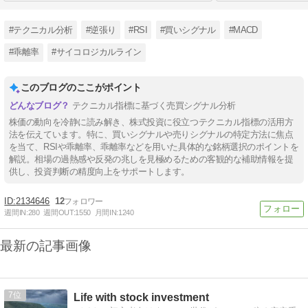
#テクニカル分析
#逆張り
#RSI
#買いシグナル
#MACD
#乖離率
#サイコロジカルライン
このブログのここがポイント
テクニカル指標に基づく売買シグナル分析
株価の動向を冷静に読み解き、株式投資に役立つテクニカル指標の活用方
法を伝えています。特に、買いシグナルや売りシグナルの特定方法に焦点
を当て、RSIや乖離率、乖離率などを用いた具体的な銘柄選択のポイントを
解説。相場の過熱感や反発の兆しを見極めるための客観的な補助情報を提
供し、投資判断の精度向上をサポートします。
2134646
12
週間IN:
280
週間OUT:
1550
月間IN:
1240
最新の記事画像
7
Life with stock investment