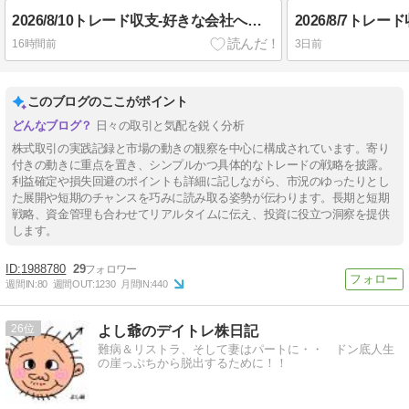
2026/8/10トレード収支-好きな会社への投資と、せどりの一区切り-
16時間前
3日前
このブログのここがポイント
日々の取引と気配を鋭く分析
株式取引の実践記録と市場の動きの観察を中心に構成されています。寄り
付きの動きに重点を置き、シンプルかつ具体的なトレードの戦略を披露。
利益確定や損失回避のポイントも詳細に記しながら、市況のゆったりとし
た展開や短期のチャンスを巧みに読み取る姿勢が伝わります。長期と短期
戦略、資金管理も合わせてリアルタイムに伝え、投資に役立つ洞察を提供
します。
1988780
29
週間IN:
80
週間OUT:
1230
月間IN:
440
26
よし爺のデイトレ株日記
難病＆リストラ、そして妻はパートに・・ ドン底人生
の崖っぷちから脱出するために！！