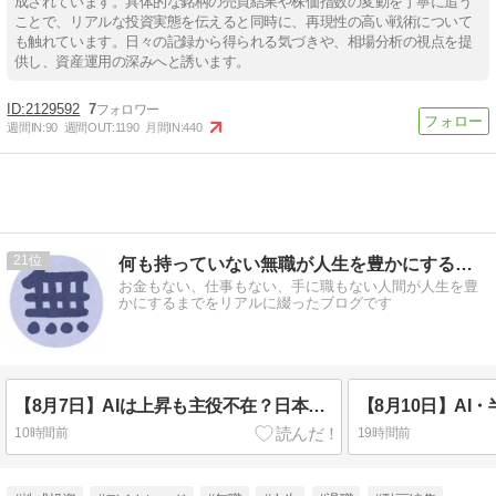
成されています。具体的な銘柄の売買結果や株価指数の変動を丁寧に追う
ことで、リアルな投資実態を伝えると同時に、再現性の高い戦術について
も触れています。日々の記録から得られる気づきや、相場分析の視点を提
供し、資産運用の深みへと誘います。
2129592
7
週間IN:
90
週間OUT:
1190
月間IN:
440
21
何も持っていない無職が人生を豊かにするまで
お金もない、仕事もない、手に職もない人間が人生を豊
かにするまでをリアルに綴ったブログです
【8月7日】AIは上昇も主役不在？日本株4テーマの値動きから探る次の資金の行き先
10時間前
19時間前