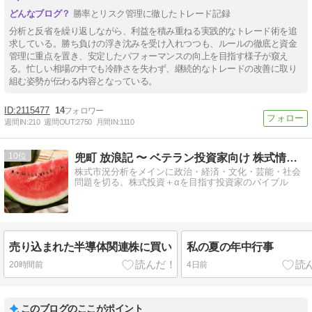
勝率とリスク管理に徹したトレード記録
分析と反省を繰り返しながら、利益を積み重ねる実践的なトレード術を追
求している。勝ち負けの浮き沈みを受け入れつつも、ルールの徹底と資金
管理に重点を置き、安定したパフォーマンスの向上を目指す様子が窺え
る。忙しい相場の中でも冷静さを失わず、継続的なトレードの改善に取り
組む姿勢が伝わる内容となっている。
2115477
14
週間IN:
210
週間OUT:
2750
月間IN:
1110
10
兜町 放浪記 〜 ベテラン投資家向け 株式情報ブログ
株式市況分析をメインに政治・経済・文化・芸能・社会
問題を切る。株式投資＋αを目指す投資家のバイブル
売り込まれた半導体関連株に買い
私の夏の年中行事
20時間前
4日前
このブログのここがポイント