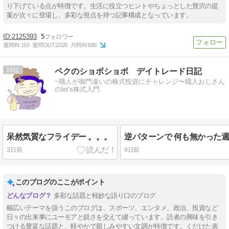
り下げている点が特徴です。生活に役立つヒントやちょっとした贅沢の提
案が次々に登場し、多彩な視点を持つ記事構成となっています。
2125393
5
週間IN:
150
週間OUT:
2020
月間IN:
680
16
ペクのショボショボ デイトレード日記
~職人が御門違いの株式投資にチャレンジ〜職人おじさん
のlet's株式入門
呆然気質なフライデー 。。。
3日前
8日前
このブログのここがポイント
多彩な話題と軽妙な語り口のブログ
幅広いテーマを扱うこのブログは、スポーツ、エンタメ、政治、投資など
日々の出来事にユーモアと鋭さを交えて綴っています。読者の興味を引き
つける豊富な話題と、軽やかで親しみやすい文調が特徴です。くだけた表