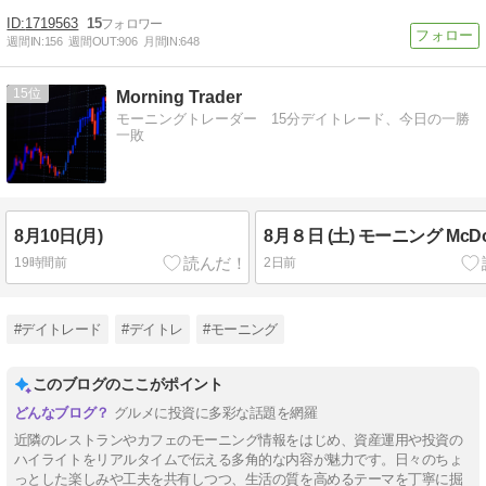
1719563
15
週間IN:
156
週間OUT:
906
月間IN:
648
15
Morning Trader
モーニングトレーダー 15分デイトレード、今日の一勝
一敗
8月10日(月)
8月８日 (土) モーニング McDon
19時間前
2日前
#デイトレード
#デイトレ
#モーニング
このブログのここがポイント
グルメに投資に多彩な話題を網羅
近隣のレストランやカフェのモーニング情報をはじめ、資産運用や投資の
ハイライトをリアルタイムで伝える多角的な内容が魅力です。日々のちょ
っとした楽しみや工夫を共有しつつ、生活の質を高めるテーマを丁寧に掘