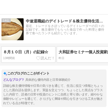
14
中途退職組のデイトレード＆株主優待生活日記
最近、トレードをさぼっているデイトレーダーの日々の
記録です。株主優待でもらった食品で作った料理と優待
券で食べたランチも紹介しています。
８月１０日（月）の記録☆
13時間前
昨日
このブログのここがポイント
具体的な優待内容と日常体験紹介
詳細な株主優待情報や日常の気づきを通じて、生活に役立つ情報とちょっ
とした面白話を提供します。実益を交えつつ、ちょっとした視点をプラス
した内容で、読者の日常や投資のヒントに自然と寄り添います。細やかな
体験やレビューを通じて、さりげなく興味や関心を引きつける工夫が施さ
れている点が特徴です。