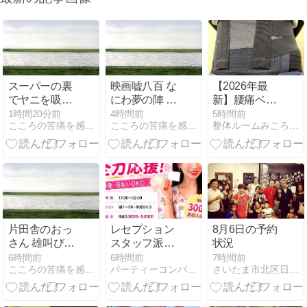
スーパーの裏
映画嘘八百 な
【2026年最
でヤニを吸う
にわ夢の陣 価
新】腰痛ベル
ふたり 憧れの
値っていった
トの正しい選
1時間20分前
4時間前
5時間前
こころの苦痛を感じたら こころのスペース
こころの苦痛を感じたら こころのスペース
整体ルームみころ・浦和本院
子と心配にな
いなんなん
び方
る目の前の子
だ？？
おっさんの写
真を喜ぶ彼女
片田舎のおっ
レセプション
8月6日の予約
さん 雄叫びを
スタッフ派遣
状況
をあげる ふた
フェスタ 「ス
6時間前
6時間前
7時間前
こころの苦痛を感じたら こころのスペース
パーティーコンパニオン派遣「フェスタ」ブログ
さいたま市北区日進町の美容室nitoro
りの中にある
タッフ募集」
血が目を覚ま
そうとしてい