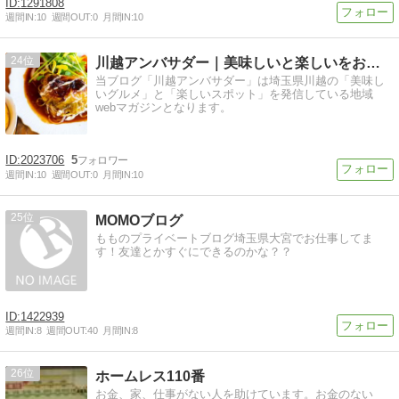
1291808
週間IN:
10
週間OUT:
0
月間IN:
10
24
川越アンバサダー｜美味しいと楽しいをお届けしている地域ブログ
当ブログ「川越アンバサダー」は埼玉県川越の「美味し
いグルメ」と「楽しいスポット」を発信している地域
webマガジンとなります。
2023706
5
週間IN:
10
週間OUT:
0
月間IN:
10
25
MOMOブログ
もものプライベートブログ埼玉県大宮でお仕事してま
す！友達とかすぐにできるのかな？？
1422939
週間IN:
8
週間OUT:
40
月間IN:
8
26
ホームレス110番
お金、家、仕事がない人を助けています。お金のない