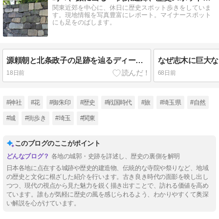
関東近郊を中心に、休日に歴史スポット歩きをしていま
す。現地情報を写真豊富にレポート。マイナースポット
にも足をのばします。
源頼朝と北条政子の足跡を辿るディープ鎌倉さんぽ。杉本寺、頼朝墓所、安養院を巡る【神奈川県鎌倉市】
18日前
68日前
#神社
#花
#御朱印
#歴史
#戦国時代
#旅
#埼玉県
#自然
#城
#街歩き
#埼玉
#関東
このブログのここがポイント
各地の城郭・史跡を詳述し、歴史の裏側を解明
日本各地に点在する城跡や歴史的建造物、伝統的な寺院や祭りなど、地域
の歴史と文化に根ざした紹介を行います。古き良き時代の面影を映し出し
つつ、現代の視点から見た魅力を鋭く描き出すことで、訪れる価値を高め
ています。誰もが気軽に歴史の風を感じられるよう、わかりやすくて奥深
い解説を心がけています。