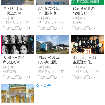
戸ヶ崎4丁目
入曽駅で今日
代表者変更の
「吹上のや
㈬【熊本地
お知らせ
ぶ」隣に爆速
震】募金10万
22時間前
22時間前
23時間前
三郷ぐらし - 三郷市の地域情報ブログ
中川ひろしオフィシャルサイト
長沼組
手洗い洗車
2734円
「車の家
（Car’s
Home）」が
オープン
大追跡〜警視
冬暖かく夏涼
8/9（日）三郷
庁SSBC強行
しい家は間取
市鷹野文化セ
犯係〜
りだけではな
ンターにて
24時間前
24時間前
26時間前
鴻巣徒然
建築家と造る『桧造りの家』
三郷ぐらし - 三郷市の地域情報ブログ
Season2
い｜一級建築
「龍誠太鼓公
士が教える高
演 Vol.3 ～和
断熱住宅の本
の心一つに
当の魅力【埼
～」開催、八
全て表示
玉県越生町】
潮・三郷を拠
点に活動する
和太鼓チーム
の3回目単独