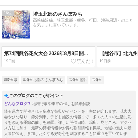
16
埼玉北部のさんぽみち
高崎線沿線、埼玉北部（熊谷、行田、鴻巣周辺）のこと
を気ままに書いています。
第74回熊谷花火大会 2026年8月8日開催！約1万発を打ち上げ予定
19日前
19日前
#埼玉県
#埼玉北部のさんぽみち
#埼玉北部
#埼玉
このブログのここがポイント
地域行事や季節の催しを詳細解説
埼玉県内で開催される多彩な祭典やイベントを丁寧に紹介します。花火大
会やひな祭り、節分列車、子ども施設の情報まで、多くの人々の生活に彩
りを添える季節の催しを網羅。詳しい開催日時、場所、見どころ、アクセ
ス方法に加え、最新の見頃情報やお得な割引情報も掲載。地域の魅力を最
大限に伝え、参加したくなる好奇心を刺激することに重点を置いていま