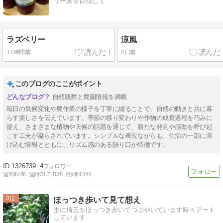
リー園を目指して
ラズベリー
涼風
17時間前
2日前
このブログのここがポイント
自然観察と農園情報を満載
毎日の気候変化や農作業の様子を丁寧に綴ることで、自然の動きと共に暮
らす楽しさを伝えています。季節の移り変わりや作物の成長過程を巧みに
捉え、さまざまな植物や天候の話題を通じて、新たな発見や感動を呼び起
こす工夫が凝らされています。シンプルな表現ながらも、生活の一部に溶
け込む情報とともに、リズム感のある語り口が特徴です。
1326739
4
週間IN:
88
週間OUT:
1128
月間IN:
344
3
ほっつき歩いて見て想え
主に埼玉をほっつき歩いてつぶやいています時々アート
しています