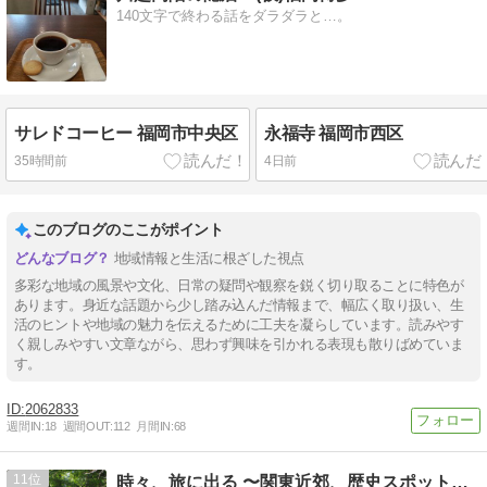
140文字で終わる話をダラダラと…。
サレドコーヒー 福岡市中央区
永福寺 福岡市西区
35時間前
4日前
このブログのここがポイント
地域情報と生活に根ざした視点
多彩な地域の風景や文化、日常の疑問や観察を鋭く切り取ることに特色が
あります。身近な話題から少し踏み込んだ情報まで、幅広く取り扱い、生
活のヒントや地域の魅力を伝えるために工夫を凝らしています。読みやす
く親しみやすい文章ながら、思わず興味を引かれる表現も散りばめていま
す。
2062833
週間IN:
18
週間OUT:
112
月間IN:
68
11
時々、旅に出る 〜関東近郊、歴史スポット歩き〜