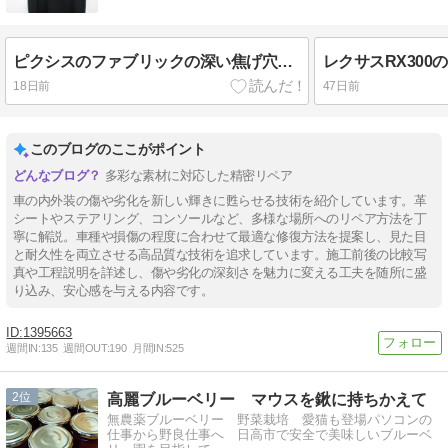
ピクシスのファブリックの深い焦げ穴リペア
18日前
47日前
このブログのここがポイント
多彩な素材に対応した精密リペア
車の内外装の傷や劣化を新しい輝きに甦らせる技術を紹介しています。革
シートやステアリング、コンソールなど、多様な場所へのリペア方法を丁
寧に解説。車種や損傷の程度に合わせて最適な修復方法を提案し、見た目
と耐久性を両立させる高品質な技術を追求しています。施工前後の比較写
真や工程説明を詳述し、傷や劣化の深刻さを魅力に変える工夫を随所に盛
り込み、安心感を与える内容です。
1395663
週間IN:
135
週間OUT:
190
月間IN:
525
2
高麗ブルーベリー マウスを鍬に持ちかえて
無農薬ブルーベリー 野菜栽培 愛猫も登場パソコンの
仕事から野良仕事へ 日高市で安全で美味しいブルーベ