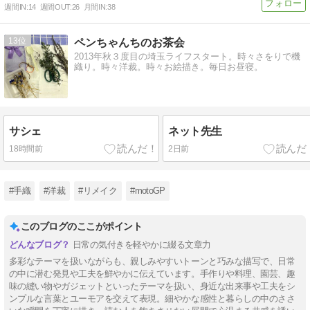
週間IN:
14
週間OUT:
26
月間IN:
38
13
ペンちゃんちのお茶会
2013年秋３度目の埼玉ライフスタート。時々さをりで機
織り。時々洋裁。時々お絵描き。毎日お昼寝。
サシェ
ネット先生
18時間前
2日前
#手織
#洋裁
#リメイク
#motoGP
このブログのここがポイント
日常の気付きを軽やかに綴る文章力
多彩なテーマを扱いながらも、親しみやすいトーンと巧みな描写で、日常
の中に潜む発見や工夫を鮮やかに伝えています。手作りや料理、園芸、趣
味の縫い物やガジェットといったテーマを扱い、身近な出来事や工夫をシ
ンプルな言葉とユーモアを交えて表現。細やかな感性と暮らしの中のささ