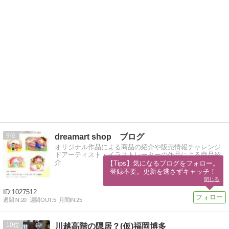
9
dreamart shop ブログ
オリジナル作品による商品の紹介や販売情報チャレンジ
ドアーティスト・イラストレーターの作品による商品紹
介
【Tips】気になるブログをフォロー。

登録不要。更新を逃さずキャッチ！
閉じる
1027512
週間IN:
20
週間OUT:
5
月間IN:
25
10
川越高階の隠居？(仮)福岡博多