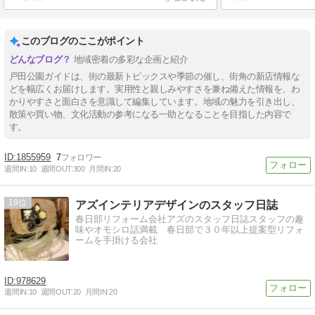
このブログのここがポイント
地域密着の多彩な企画と紹介
戸田公園ガイドは、街の最新トピックスや季節の催し、街角の新店情報な
どを幅広くお届けします。実用性と親しみやすさを兼ね備えた情報を、わ
かりやすさと面白さを意識して編集しています。地域の魅力を引き出し、
散策や買い物、文化活動の参考になる一助となることを目指した内容で
す。
1855959
7
週間IN:
10
週間OUT:
300
月間IN:
20
19
アズインテリアデザインのスタッフ日誌
春日部リフォーム会社アズのスタッフ日誌スタッフの趣
味やオモシロ話満載 春日部で３０年以上提案型リフォ
ームを手掛ける会社
978629
週間IN:
10
週間OUT:
20
月間IN:
20