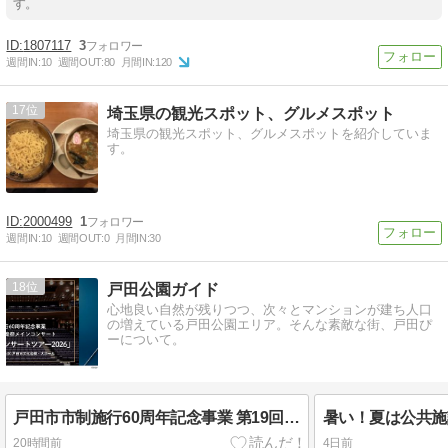
す。
1807117
3
週間IN:
10
週間OUT:
80
月間IN:
120
17
埼玉県の観光スポット、グルメスポット
埼玉県の観光スポット、グルメスポットを紹介していま
す。
2000499
1
週間IN:
10
週間OUT:
0
月間IN:
30
18
戸田公園ガイド
心地良い自然が残りつつ、次々とマンションが建ち人口
の増えている戸田公園エリア。そんな素敵な街、戸田ぴ
ーについて。
戸田市市制施行60周年記念事業 第19回戸田音楽祭メインコンサート「石田組コンサートツアー2026」
20時間前
4日前