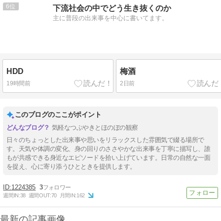
6
下流社会の中でどう生き抜くのか
主に普段の出来事を中心に書いてます。
HDD
梅酒
19時間前
2日前
このブログのここがポイント
気軽なつぶやきとほのぼの観察
日々のちょっとした出来事や思いをリラックスした雰囲気で綴る場所で
す。天気や体調の変化、身の回りのささやかな出来事を丁寧に描写し、誰
もが共感できる身近なエピソードを拾い上げています。日常の自然な一面
を捉え、心に寄り添うひとときを提供します。
1224385
3
週間IN:
38
週間OUT:
70
月間IN:
162
最新の記事画像