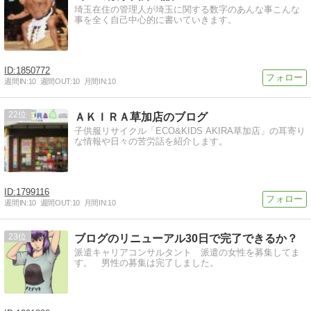
埼玉在住の管理人が埼玉に関する数字のあんな事こんな
事を全く自己中心的に書いていきます。
1850772
週間IN:
10
週間OUT:
10
月間IN:
10
22
ＡＫＩＲＡ草加店のブログ
子供服リサイクル「ECO&KIDS AKIRA草加店」の耳寄り
な情報や日々の苦労話を紹介します。
1799116
週間IN:
10
週間OUT:
10
月間IN:
10
23
ブログのリニューアル30日で完了できるか？
派遣キャリアコンサルタント 派遣の女性を募集してま
す。 男性の募集は完了しました。