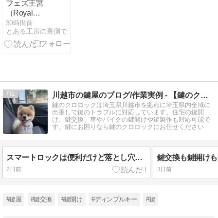
フェズ王宮
公演
（Royal
Palace of
30時間前
とある工房の裏側で
Fez）｜黄金
の扉に刻まれ
たモロッコ王
朝の歴史と職
人技が輝く宮
殿
7
川越市の鍵屋のブログ/作業実例 - 【鍵のクロロック】
鍵のクロロックは埼玉県川越市を拠点に埼玉県内全域に
出張して鍵のトラブルに対応しています。住宅の鍵開
け、鍵交換、車やバイクの鍵開けや鍵製作も対応可能で
す。鍵にお困りなら鍵のクロロックにお任せください
スマートロックは便利だけど落とし穴も・・・【ふじみ野市】
2日前
3日前
#鍵屋
#鍵交換
#鍵開け
#ディンプルキー
#鍵