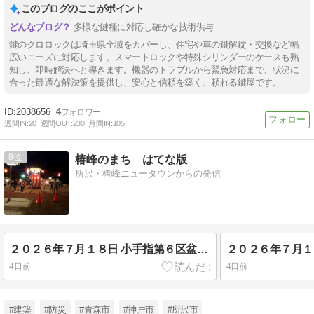
このブログのここがポイント
多様な鍵種に対応し確かな技術供与
鍵のクロロックは埼玉県全域をカバーし、住宅や車の鍵解錠・交換など幅
広いニーズに対応します。スマートロックや特殊シリンダーのケースも熟
知し、即時解決へと導きます。機器のトラブルから緊急対応まで、状況に
合った最適な解決策を提供し、安心と信頼を築く、頼れる鍵屋です。
2038656
4
週間IN:
20
週間OUT:
230
月間IN:
105
8
椿峰のまち はてな版
所沢・椿峰ニュータウンからの発信
２０２６年７月１８日 小手指第６区盆踊り大会 その４
4日前
4日前
#建築
#防災
#青森市
#神戸市
#所沢市