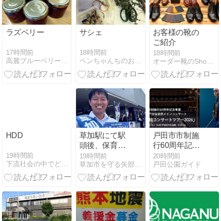
ラズベリー
サシェ
お客様の靴の
ご紹介
17時間前
18時間前
18時間前
高麗ブルーベリー マウスを鍬に持ちかえて
ペンちゃんちのお茶会
オーダー靴のShoe Republic・シューリパブリック…
HDD
草加駅にて駅
戸田市市制施
頭後、保育園
行60周年記念
のカレーパー
事業 第19回戸
19時間前
19時間前
20時間前
下流社会の中でどう生き抜くのか
草加市を守る矢部しょうへいの会のブログ
戸田公園ガイド
ティーボラン
田音楽祭メイ
ティアに参加‼️
ンコンサート
「石田組コン
サートツアー
2026」