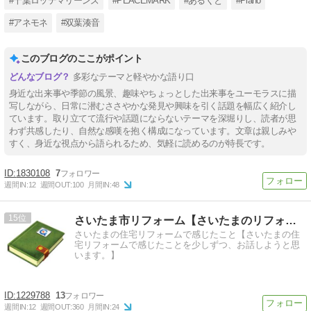
#千葉ロッテマリーンズ
#PEACEMARK
#あるくと
#Piano
#アネモネ
#双葉湊音
このブログのここがポイント
多彩なテーマと軽やかな語り口
身近な出来事や季節の風景、趣味やちょっとした出来事をユーモラスに描
写しながら、日常に潜むささやかな発見や興味を引く話題を幅広く紹介し
ています。取り立てて流行や話題にならないテーマを深堀りし、読者が思
わず共感したり、自然な感嘆を抱く構成になっています。文章は親しみや
すく、身近な視点から語られるため、気軽に読めるのが特長です。
1830108
7
週間IN:
12
週間OUT:
100
月間IN:
48
15
さいたま市リフォーム【さいたまのリフォーム屋】
さいたまの住宅リフォームで感じたこと【さいたまの住
宅リフォームで感じたことを少しずつ、お話しようと思
います。】
1229788
13
週間IN:
12
週間OUT:
360
月間IN:
24