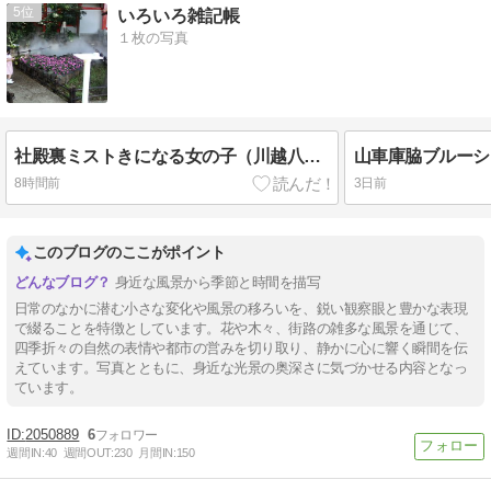
5
いろいろ雑記帳
１枚の写真
社殿裏ミストきになる女の子（川越八幡宮）
山車庫脇ブルーシ
8時間前
3日前
このブログのここがポイント
身近な風景から季節と時間を描写
日常のなかに潜む小さな変化や風景の移ろいを、鋭い観察眼と豊かな表現
で綴ることを特徴としています。花や木々、街路の雑多な風景を通じて、
四季折々の自然の表情や都市の営みを切り取り、静かに心に響く瞬間を伝
えています。写真とともに、身近な光景の奥深さに気づかせる内容となっ
ています。
2050889
6
週間IN:
40
週間OUT:
230
月間IN:
150