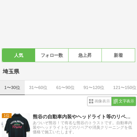
人気
フォロー数
急上昇
新着
埼玉県
1〜30位
31〜60位
61〜90位
91〜120位
121〜150位
画像表示
文字表示
1
熊谷の自動車内装やヘッドライト等のリペア職人ＴＲトラストです
あついぞ熊谷！で有名な熊谷のトラストです。自動車内
装やヘッドライトなどのリペアや消臭クリーニングを低
価格で施工いたします。