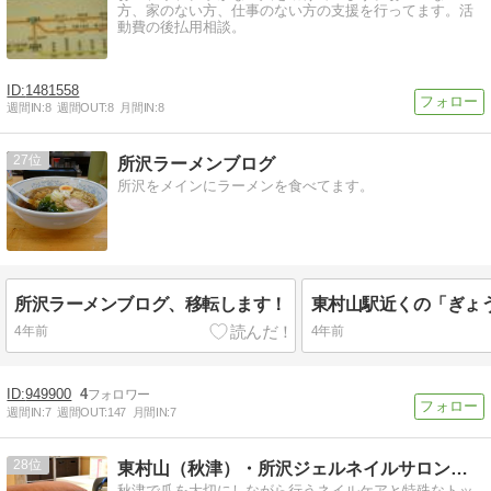
方、家のない方、仕事のない方の支援を行ってます。活
動費の後払用相談。
1481558
週間IN:
8
週間OUT:
8
月間IN:
8
27
所沢ラーメンブログ
所沢をメインにラーメンを食べてます。
所沢ラーメンブログ、移転します！
4年前
4年前
949900
4
週間IN:
7
週間OUT:
147
月間IN:
7
28
東村山（秋津）・所沢ジェルネイルサロンモコネイル
秋津で爪を大切にしながら行うネイルケアと特殊なトッ