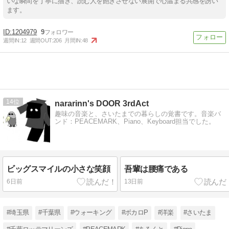
いな瞬間を丁寧に描き、読む人を飽きさせない展開で心温まる共感を誘い
ます。
1204979
9
週間IN:
12
週間OUT:
206
月間IN:
48
14
nararinn's DOOR 3rdAct
趣味の音楽と、さいたまでの暮らしの覚書です。音楽バ
ンド：PEACEMARK、Piano、Keyboard担当でした。
ビッグスマイルの小さな笑顔
吾輩は腰痛である
6日前
13日前
#埼玉県
#千葉県
#ウォーキング
#ボカロP
#洋楽
#さいたま