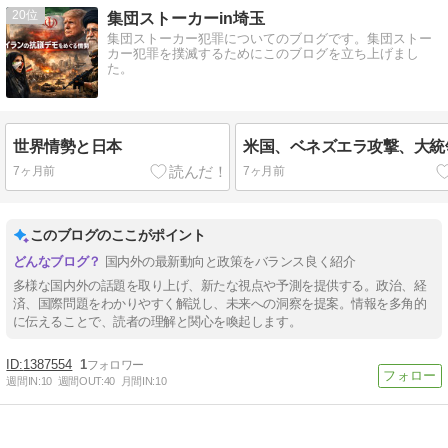
20
集団ストーカーin埼玉
集団ストーカー犯罪についてのブログです。集団ストー
カー犯罪を撲滅するためにこのブログを立ち上げまし
た。
世界情勢と日本
米国、ベネズエラ攻撃、大統
7ヶ月前
7ヶ月前
このブログのここがポイント
国内外の最新動向と政策をバランス良く紹介
多様な国内外の話題を取り上げ、新たな視点や予測を提供する。政治、経
済、国際問題をわかりやすく解説し、未来への洞察を提案。情報を多角的
に伝えることで、読者の理解と関心を喚起します。
1387554
1
週間IN:
10
週間OUT:
40
月間IN:
10