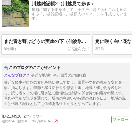
4
川越雑記帳2（川越見て歩き）
川越に関する本を通じて、小江戸川越のあれこれを紹介
する「川越雑記帳（川越原人のＨＰ）」を作成していま
す。
まだ青き野ぶどうの実崖の下（仙波氷川神社裏）
8時間前
3日前
このブログのここがポイント
身近な地域行事と風景の詳細観察
身近な祭事や自然の変化を鋭い視点で捉え、風景や文化の微細な変化を丁
寧に描写します。季節の移り変わりや修復工事、地域の催し物を映し出
し、読む者をその場に引き込む臨場感と詩情を併せ持つ内容が特徴です。
写真や詳細な説明を通じて、場所の息遣いや時間の流れを伝え、地域の風
土と伝統の記録としても価値ある仕上がりとなっています。
2134526
2
週間IN:
42
週間OUT:
336
月間IN:
140