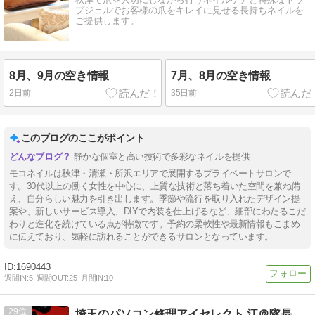
プジェルでお客様の爪をキレイに見せる長持ちネイルを
ご提供します。
8月、9月の空き情報
7月、8月の空き情報
2日前
35日前
このブログのここがポイント
静かな個室と高い技術で多彩なネイルを提供
モコネイルは秋津・清瀬・所沢エリアで展開するプライベートサロンで
す。30代以上の働く女性を中心に、上質な技術と落ち着いた空間を兼ね備
え、自分らしい魅力を引き出します。季節や流行を取り入れたデザイン提
案や、新しいサービス導入、DIYで内装を仕上げるなど、細部にわたるこだ
わりと進化を続けている点が特徴です。予約の柔軟性や最新情報もこまめ
に伝えており、気軽に訪れることができるサロンとなっています。
1690443
週間IN:
5
週間OUT:
25
月間IN:
10
29
埼玉のパソコン修理アイセレクト 江＠隊長