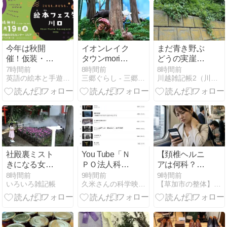
た
今年は秋開
イオンレイク
まだ青き野ぶ
催！仮装・コ
タウンmoriに
どうの実崖の
スチューム大
没入型体験施
下（仙波氷川
7時間前
8時間前
8時間前
英語の絵本と手遊び歌！えいご・にほんご・おはなし会
三郷ぐらし - 三郷市の地域情報ブログ
川越雑記帳2（川越見て歩き）
歓迎です♪
設「こびとは
神社裏）
くぶつか
ん」、8月12
日（水）グラ
ンドオープン
予定
社殿裏ミスト
You Tube「Ｎ
【頚椎ヘルニ
きになる女の
ＰＯ法人科学
アは何科？】
子（川越八幡
映像館」再生
症状が出たら
8時間前
9時間前
9時間前
いろいろ雑記帳
久米さんの科学映像便り
【草加市の整体】口コミ１位の「たぐち整骨院・草加本院」
宮）
回数が８，２
どう動くべき
００万回
か？受診すべ
き診療科の考
え方