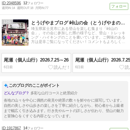
2048596
12
週間IN:
14
週間OUT:
18
月間IN:
77
12
とうげやまブログ 峠山の会（とうげやまのかい）
埼玉県富士見市にある登山を楽しむ集まり「峠山の
会」。その会に参加した際の様子など、登山・トレッキ
ング・ハイキングのことを書いています。ご興味のある
方は是非ご覧になってください！コメントもよろしくお
願い致します。
尾瀬（個人山行）2026.7.25～26
尾瀬（個人山行）2026.7.2
6日前
6日前
このブログのここがポイント
多彩な山行コースと絶景紹介
各地の山々を中心に偶然の発見や絶景の数々を鮮やかに描写しています。
自然の美しさや山歩きの楽しさを丁寧に紹介しながら、初心者から上級者
まで幅広く引き込みます。行き先やルートの詳しさが伝わり、登山の魅力
と冒険心をくすぐる内容となっています。
1917867
14