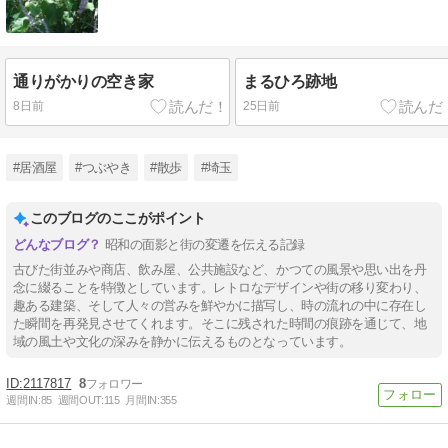
通りがかりの空き家
まるひろ跡地
8日前
25日前
#居酒屋
#つぶやき
#散歩
#埼玉
このブログのここがポイント
昭和の面影と街の変遷を伝える記録
古びた街並みや商店、飲み屋、公共施設など、かつての風景や思い出を丹
念に綴ることを特徴としています。レトロなデザインや街の移り変わり、
趣ある建築、そして人々の営みを鮮やかに描写し、時の流れの中に存在し
た瞬間を再発見させてくれます。そこに残された時間の痕跡を通じて、地
域の風土や文化の深みを静かに伝えるものとなっています。
2117817
8
週間IN:
85
週間OUT:
115
月間IN:
355