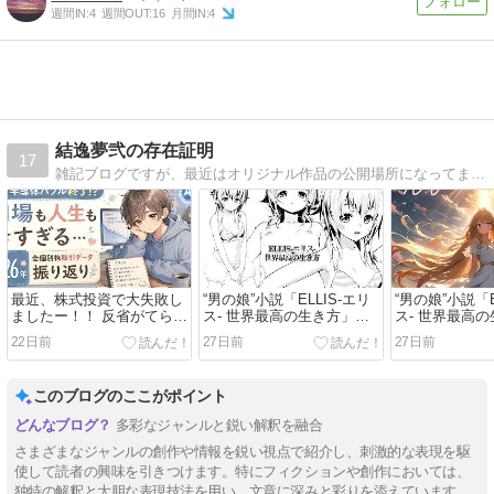
週間IN:
4
週間OUT:
16
月間IN:
4
結逸夢弐の存在証明
17
雑記ブログですが、最近はオリジナル作品の公開場所になってます。現在は超リアル系"男の娘"小説「ELLIS-エリス- 世界最高の生き方」を順次公開してます。スイスで生まれた男の子「エリス」の人生を、一生分を丸まる記述している作品です。
最近、株式投資で大失敗し
“男の娘”小説「ELLIS-エリ
“男の娘”小説「E
ましたー！！ 反省がてら
ス- 世界最高の生き方」第
ス- 世界最高
Noteを書いてみたよー！！
五十八章～第六十章【スー
五十八章～第
22日前
27日前
27日前
もう気分を慰めてくれるの
パー・ポリアモリー超完
パー・ポリア
は、ワールドカップだけ
成！！みんな幸せになりや
成！！ 】
ー！！
がれぇぇぇぇぇっ！！！】
このブログのここがポイント
多彩なジャンルと鋭い解釈を融合
さまざまなジャンルの創作や情報を鋭い視点で紹介し、刺激的な表現を駆
使して読者の興味を引きつけます。特にフィクションや創作においては、
独特の解釈と大胆な表現技法を用い、文章に深みと彩りを添えています。