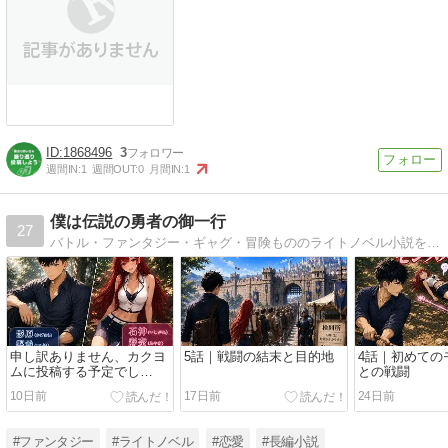
1868496
3
週間IN:
1
週間OUT:
0
月間IN:
1
僕は伝説の勇者の御一行
27
バトル・ファンタジー・ギャグ・冒険もののライトノベル小説をアップしています！
申し訳ありません、カクヨ
5話｜戦闘の結末と目的地
4話｜初めての
ムに投稿する予定でし
との戦闘
て・・・！！(・ω・)ノ
10日前
17日前
24日前
#ファンタジー
#ライトノベル
#恋愛
#長編小説