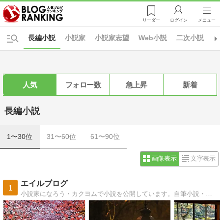
リーダー
ログイン
メニュー
長編小説
小説家
小説家志望
Web小説
二次小説
人気
フォロー数
急上昇
新着
長編小説
1〜30位
31〜60位
61〜90位
画像表示
文字表示
エイルブログ
1
小説家になろう・カクヨムで小説を公開しています。自筆小説・面白話・怖い話・泣ける話・スポーツ・映画・趣味等様々な記事を書いています。通勤や家事の合間等の暇潰しに是非！更新情報等を発信するXを始めました。皆様フォロー宜しくお願い致します。