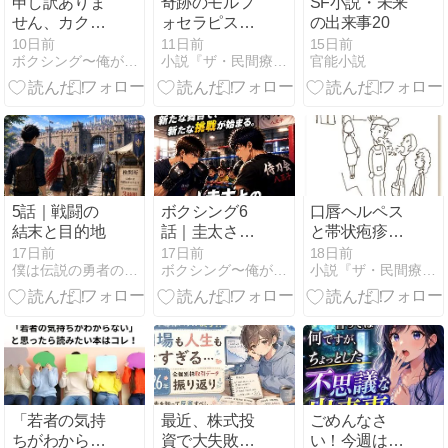
申し訳ありま
奇跡のモルフ
SF小説・未来
せん、カクヨ
ォセラピスト
の出来事20
ムに投稿する
「セイント・
10日前
11日前
15日前
ボクシング〜俺が最高の世界チャンピオンになる〜
小説『ザ・民間療法』花山水清＜新連載＞
官能小説
予定でし
セキグチ」誕
て・・・！！
生 （小説
(・ω・)ノ
『ザ・民間療
法』177）
5話｜戦闘の
ボクシング6
口唇ヘルペス
結末と目的地
話｜圭太さん
と帯状疱疹の
とのスパーリ
鍵を握る背骨
17日前
17日前
18日前
僕は伝説の勇者の御一行
ボクシング〜俺が最高の世界チャンピオンになる〜
小説『ザ・民間療法』花山水清＜新連載＞
ング
のズレ （小説
『ザ・民間療
法』176）
「若者の気持
最近、株式投
ごめんなさ
ちがわからな
資で大失敗し
い！今週は休