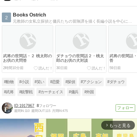
Books Ostrich
2
元教師の女私立探偵と傭兵たちの冒険譚を描く長編小説を中心にしたブログです。最新作『モスクワ・デスティニー』完結。ダチョウと武将の小話もやっています。
武将の世間話・２ 桃太郎の
ダチョウの世間話２・桃太
武将の世間話・
お供の犬問答
郎のお供の犬対談
答
2時間10分前
30日前
59日前
#動物
#小説
#笑い
#恋愛
#探偵
#アクション
#ダチョウ
#武将
#銃撃戦
#カーチェイス
#傭兵
#外国
1917967
8
週間IN:
110
週間OUT:
115
月間IN:
475
もっと見る
arrow_forward_ios