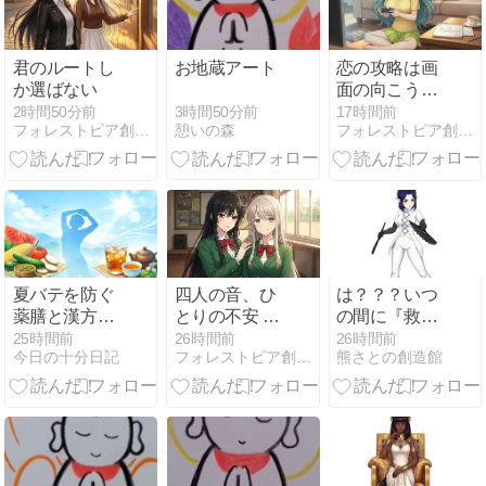
君のルートし
お地蔵アート
恋の攻略は画
か選ばない
面の向こうか
ら
3時間50分前
2時間50分前
17時間前
憩いの森
フォレストピア創造記 ラムリーザ・サーガ
フォレストピア創造記 ラムリーザ・サーガ
夏バテを防ぐ
四人の音、ひ
は？？？いつ
薬膳と漢方の
とりの不安 音
の間に『救世
養生法｜気・
が始まる前に
主』になって
25時間前
26時間前
26時間前
今日の十分日記
フォレストピア創造記 ラムリーザ・サーガ
熊さとの創造館
血・水から整
んねん（60）
える体調管理