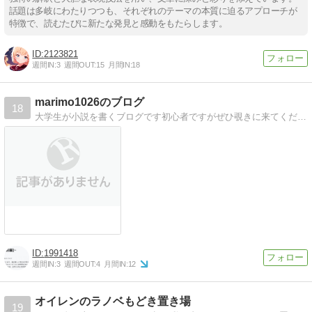
話題は多岐にわたりつつも、それぞれのテーマの本質に迫るアプローチが
特徴で、読むたびに新たな発見と感動をもたらします。
2123821
週間IN:
3
週間OUT:
15
月間IN:
18
marimo1026のブログ
18
大学生が小説を書くブログです初心者ですがぜひ覗きに来てくださいたまには、自分の読んだ小説の感想も書かせていただきます
1991418
週間IN:
3
週間OUT:
4
月間IN:
12
オイレンのラノベもどき置き場
19