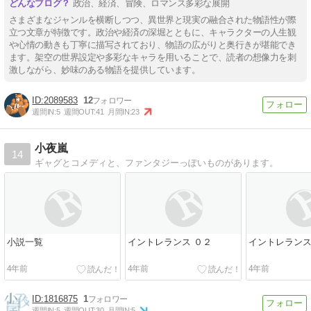
政治、経済、冒険、ロマンス多彩な展開
さまざまなジャンルを横断しつつ、異世界と現実の融合された物語性が際
立つ文章が特徴です。政治や経済の深堀とともに、キャラクターの人生観
や心情の動きも丁寧に描写されており、物語の広がりと奥行きが堪能でき
ます。架空の世界設定や多彩なキャラを用いることで、読者の想像力を刺
激しながら、妙味のある物語を提供しています。
2089583
12
週間IN:
5
週間OUT:
41
月間IN:
23
小夜嵐
14
ギャグとコメディと、ファンタジーっぽいものがあります。
小説一覧
イントレランス ０２
イントレランス
4年前
4年前
4年前
1816875
1
週間IN:
5
週間OUT:
30
月間IN:
5