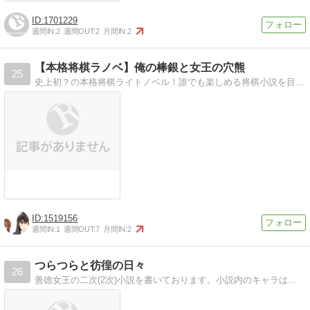
1701229
週間IN:
2
週間OUT:
2
月間IN:
2
【本格将棋ラノベ】俺の棒銀と女王の穴熊
25
史上初？の本格将棋ライトノベル！誰でも楽しめる将棋小説を目指して連載を頑張ります。
1519156
週間IN:
1
週間OUT:
7
月間IN:
2
つらつらと彷徨の日々
26
善徳女王の二次(2次)小説を書いております。小説内のキャラはピダム＆アルチョン、BLです。ご理解の無い方はご遠慮ください。