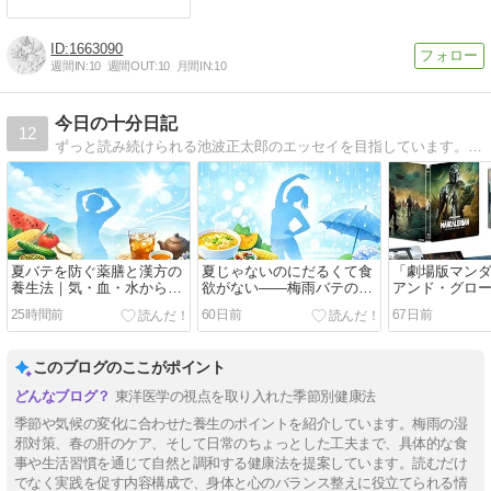
1663090
週間IN:
10
週間OUT:
10
月間IN:
10
今日の十分日記
12
ずっと読み続けられる池波正太郎のエッセイを目指しています。文学、映画など色々書きたいです。
夏バテを防ぐ薬膳と漢方の
夏じゃないのにだるくて食
「劇場版マン
養生法｜気・血・水から整
欲がない——梅雨バテの正
アンド・グロ
える体調管理
体は「脾弱」だった｜漢方
ュー スターウ
25時間前
60日前
67日前
で胃腸を立て直す養生法
冒険活劇。グ
部持っていっ
このブログのここがポイント
東洋医学の視点を取り入れた季節別健康法
季節や気候の変化に合わせた養生のポイントを紹介しています。梅雨の湿
邪対策、春の肝のケア、そして日常のちょっとした工夫まで、具体的な食
事や生活習慣を通じて自然と調和する健康法を提案しています。読むだけ
でなく実践を促す内容構成で、身体と心のバランス整えに役立てられる情