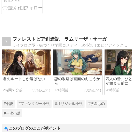
官能小説
フォレストピア創造記 ラムリーザ・サーガ
7
ライフログ型・街づくり学園コメディ一次小説（エピソディック＆アーク型構造／一話完結＋継続的成長）というジャンルの物語を書いています。ブログ移転しました、再掲載が終わるまで、毎日更新する投稿ペースで進みます。
君のルートしか選ばない
恋の攻略は画面の向こうか
四人の音、ひと
ら
が始まる前に
2時間50分前
17時間前
26時間前
#小説
#ファンタジー小説
#オリジナル小説
#学園もの
#一次小説
このブログのここがポイント