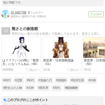
報が満載です。
1687788
2
週間IN:
6
週間OUT:
48
月間IN:
8
熊さとの創造館
13
変哲のない者の小説を執筆して投稿しております。是非とも宜しくお願い致します
は？？？いつの間に『救世
異世界・日本国救国論
異世界・日本
主』になってんねん（60）
（51）
（50）
26時間前
3日前
4日前
#40代
#恋愛
#50代
#鬼滅の刃
#陰陽師
#琉球王国
#沖縄
#歴史上の人物
#式神
#異世界
#30代
#魑魅魍魎
このブログのここがポイント