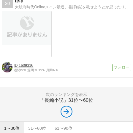
gsp
30
大航海時代Onlineメイン最近、書評(笑)を載せようとか思ったり。
1609316
週間IN:
0
週間OUT:
24
月間IN:
6
次のランキングを表示
「長編小説」
31位〜60位
1〜30位
31〜60位
61〜90位