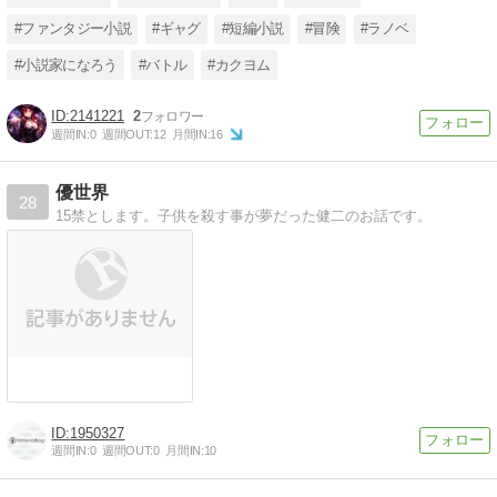
#ファンタジー小説
#ギャグ
#短編小説
#冒険
#ラノベ
#小説家になろう
#バトル
#カクヨム
2141221
2
週間IN:
0
週間OUT:
12
月間IN:
16
優世界
28
15禁とします。子供を殺す事が夢だった健二のお話です。
1950327
週間IN:
0
週間OUT:
0
月間IN:
10