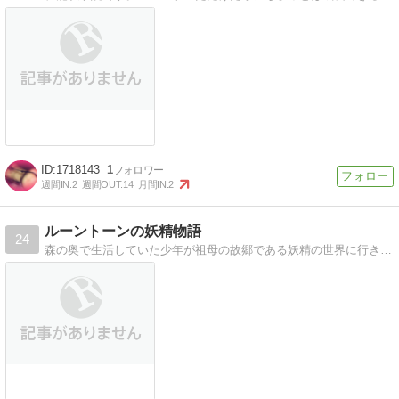
1718143
1
週間IN:
2
週間OUT:
14
月間IN:
2
ルーントーンの妖精物語
24
森の奥で生活していた少年が祖母の故郷である妖精の世界に行き、友人を得て共に大きな敵に向かいながら探索士になるお話です。児童向けファンタジー小説を目指します。