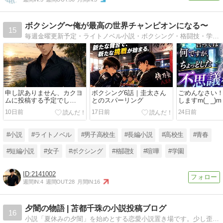
ボクシング〜俺が最高の世界チャンピオンになる〜
15
毎週金曜更新予定・ライトノベル小説・ボクシング・格闘技・学園・恋愛
申し訳ありません、カクヨ
ボクシング6話｜圭太さん
ごめんなさい
ムに投稿する予定でし
とのスパーリング
しますm(_ _
て・・・！！(・ω・)ノ
言っては何で
10日前
17日前
24日前
とした不思議
話しします！
#小説
#ライトノベル
#男子高校生
#長編小説
#高校生
#青春
#短編小説
#女子
#ボクシング
#格闘技
#喧嘩
#学園
2141002
週間IN:
4
週間OUT:
28
月間IN:
16
夕闇の物語 | 苫都千珠の小説投稿ブログ
16
小説「夏休みの夕闇」を始めとする恋愛小説置き場です。少し歪んだ愛し方をする二人の恋愛模様をお楽しみください。