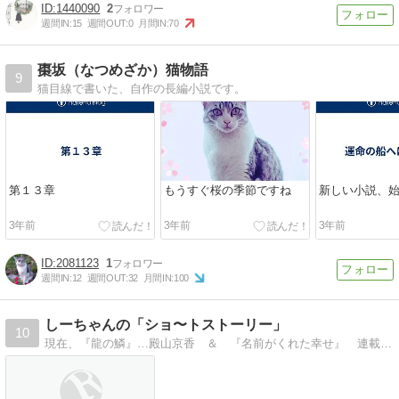
1440090
2
週間IN:
15
週間OUT:
0
月間IN:
70
棗坂（なつめざか）猫物語
9
猫目線で書いた、自作の長編小説です。
第１３章
もうすぐ桜の季節ですね
新しい小説、
3年前
3年前
3年前
2081123
1
週間IN:
12
週間OUT:
32
月間IN:
100
しーちゃんの「ショ〜トストーリー」
10
現在、『龍の鱗』…殿山京香 ＆ 『名前がくれた幸せ』 連載中。