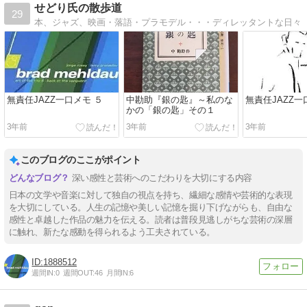
せどり氏の散歩道
29
本、ジャズ、映画・落語・プラモデル・・・ディレッタントな日々
無責任JAZZ一口メモ ５
中勘助『銀の匙』～私のな
無責任JAZZ一
かの「銀の匙」その１
3年前
3年前
3年前
このブログのここがポイント
深い感性と芸術へのこだわりを大切にする内容
日本の文学や音楽に対して独自の視点を持ち、繊細な感情や芸術的な表現
を大切にしている。人生の記憶や美しい記憶を掘り下げながらも、自由な
感性と卓越した作品の魅力を伝える。読者は普段見逃しがちな芸術の深層
に触れ、新たな感動を得られるよう工夫されている。
1888512
週間IN:
0
週間OUT:
46
月間IN:
6