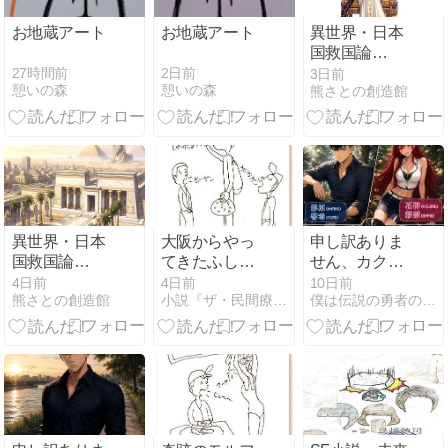
お地蔵アート
お地蔵アート
異世界・日本
国救国論
（51）
27時間前
2日前
3日前
憩いの森
憩いの森
熊さとの創造館
異世界・日本
大阪からやっ
申し訳ありま
国救国論
てきたふしぎ
せん、カクヨ
（50）
パワーの治療
ムに投稿する
4日前
4日前
10日前
熊さとの創造館
小説『ザ・民間療法』花山水清＜新連載＞
僕は伝説の勇者の御一行
家 （小説
予定でし
『ザ・民間療
て・・・！！
法』178）
(・ω・)ノ