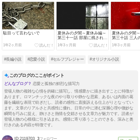
駄目って言わないで
夏休みの夕闇～夏休み編～
夏休みの夕闇
第三十一話 部屋に残された
第三十話 三人
二人の密かな話
1年2ヶ月前
1年3ヶ月前
1年3ヶ月前
#長編小説
#恋愛小説
#セルフプレジャー
#オリジナル小説
このブログのここがポイント
恋愛と孤独の鮮烈な描写力
登場人物の複雑な心情を的確に描写し、情感豊かに描き出すことに特徴が
あります。ロマンチックな夜のやり取りや静かな思索、あるいは内面の葛
藤を繊細な表現で紡ぎだし、読者の感性に直接訴える仕上がりとなってい
ます。文章のリアルさと共感性に優れ、日常の中に潜む深層心理や微妙な
瞬間を巧みに捉え、静けさと熱情を交錯させる文章力が魅力です。読者が
登場人物の心模様に引き込まれ、感情に寄り添うことのできる、深みと奥
行きのある内容が特徴です。
2119703
3