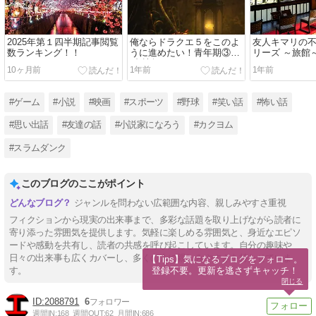
2025年第１四半期記事閲覧
俺ならドラクエ５をこのよ
友人キマリの
数ランキング！！
うに進めたい！青年期③！
リーズ ～旅館
(裏技無し)
10ヶ月前
1年前
1年前
#ゲーム
#小説
#映画
#スポーツ
#野球
#笑い話
#怖い話
#思い出話
#友達の話
#小説家になろう
#カクヨム
#スラムダンク
このブログのここがポイント
ジャンルを問わない広範囲な内容、親しみやすさ重視
フィクションから現実の出来事まで、多彩な話題を取り上げながら読者に
寄り添った雰囲気を提供します。気軽に楽しめる雰囲気と、身近なエピソ
ードや感動を共有し、読者の共感を呼び起こしています。自分の趣味や
日々の出来事も広くカバーし、多くの人に親しみやすさを持たせていま
【Tips】気になるブログをフォロー。

登録不要。更新を逃さずキャッチ！
す。
閉じる
2088791
6
週間IN:
168
週間OUT:
62
月間IN:
686