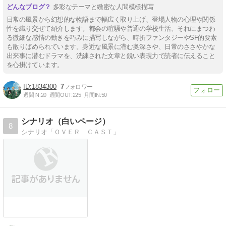
多彩なテーマと緻密な人間模様描写
日常の風景から幻想的な物語まで幅広く取り上げ、登場人物の心理や関係
性を織り交ぜて紹介します。都会の喧騒や普通の学校生活、それにまつわ
る微細な感情の動きを巧みに描写しながら、時折ファンタジーやSF的要素
も散りばめられています。身近な風景に潜む奥深さや、日常のささやかな
出来事に潜むドラマを、洗練された文章と鋭い表現力で読者に伝えること
を心掛けています。
1834300
7
週間IN:
20
週間OUT:
225
月間IN:
50
シナリオ（白いページ）
8
シナリオ「ＯＶＥＲ ＣＡＳＴ」