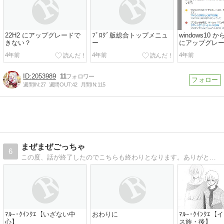
22H2 にアップグレードで
ﾌﾞﾛｸﾞ版総合トップメニュ
windows10 から
きない？
ー
にアップグレ
4年前
4年前
4年前
2053989
11
週間IN:
27
週間OUT:
42
月間IN:
115
まぜまぜごっちゃ
6
この度、話が終了したのでこちらも終わりとなります。ありがとうございました<(_ _)>コメディ寄りのファンタジーを投稿しています。どちらかと言えば女性向けです。
ﾏﾙｰ･ｸｲﾝｸｴ【いざない中
おわりに
ﾏﾙｰ･ｸｲﾝｸｴ
心】
ス族・後】