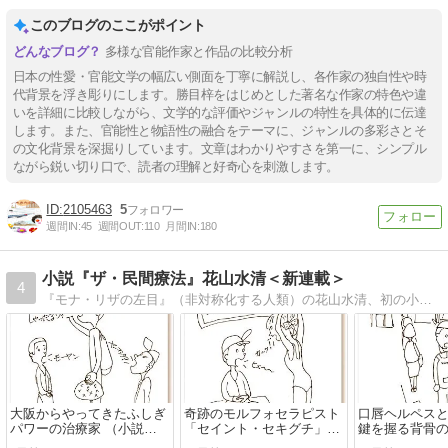
このブログのここがポイント
多様な官能作家と作品の比較分析
日本の性愛・官能文学の幅広い側面を丁寧に解説し、各作家の独自性や時
代背景を浮き彫りにします。勝目梓をはじめとした著名な作家の特色や違
いを詳細に比較しながら、文学的な評価やジャンルの特性を具体的に伝達
します。また、官能性と物語性の融合をテーマに、ジャンルの多彩さとそ
の文化背景を深掘りしています。文章はわかりやすさを第一に、シンプル
ながら鋭い切り口で、読者の理解と好奇心を刺激します。
2105463
5
週間IN:
45
週間OUT:
110
月間IN:
180
小説『ザ・民間療法』花山水清＜新連載＞
4
『モナ・リザの左目』（非対称化する人類）の花山水清、初の小説＜新連載＞人類史に残る新発見の軌跡とともに世界の民間療法と医療の実像に迫る！毎回読み切り。３分で読めてクスッと笑えて知識も増える♪
大阪からやってきたふしぎ
奇跡のモルフォセラピスト
口唇ヘルペス
パワーの治療家 （小説
「セイント・セキグチ」誕
鍵を握る背骨の
『ザ・民間療法』178）
生 （小説『ザ・民間療法』
『ザ・民間療法