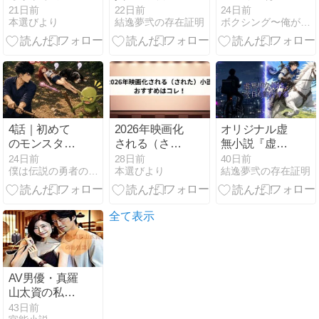
い」と思った
ましたー！！
載しますm(_
21日前
22日前
24日前
本選びより
結逸夢弐の存在証明
ボクシング〜俺が最高の世界チャンピオンになる〜
ら読みたい本
反省がてら
_)m｜お詫び
はコレ！
Noteを書いて
と言っては何
みたよー！！
ですが、ちょ
もう気分を慰
っとした不思
めてくれるの
議な出来事を
は、ワールド
お話ししま
カップだけ
す！
ー！！
4話｜初めて
2026年映画化
オリジナル虚
のモンスター
される（され
無小説『虚無
との戦闘
た）小説おす
的な俺は、今
24日前
28日前
40日前
僕は伝説の勇者の御一行
本選びより
結逸夢弐の存在証明
すめはコレ！
日も善行す
る』Noteにて
公開開始！！
そして6月は
全て表示
死んでたぜ
ー！！
AV男優・真羅
山太資の私性
活
43日前