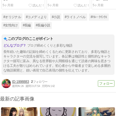
5ヶ月前
5ヶ月前
5ヶ月前
#オリジナル
#コメディより
#小説
#ライトノベル
#ﾏﾙｰ･ｸｲﾝｸｴ
#女性向け
#長編
#長編小説
このブログのここがポイント
ブログ締めくくりと多彩な物語
長年続いた趣味の記録を締めくくるために更新されており、多彩な物語と
キャラクターの交流を描写しています。各記事は物語性と個性的なキャラ
クター描写に富み、異なる世界観や人間模様を通じて読者の興味を惹きつ
ける工夫が散りばめられています。初心者から中級者まで楽しめる多層的
な物語展開と、鋭い表現で自己表現の個性を伝えています。
1998883
2
週間IN:
26
週間OUT:
54
月間IN:
142
最新の記事画像