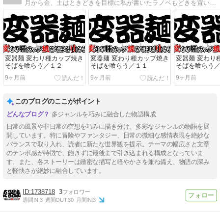
月から金、土はときどきを目標に私が書いたラノベもどきを置いていきます。
変器麺 変わり種カップ焼き
変器麺 変わり種カップ焼き
変器麺 変わり
そばを喰らう／１２
そばを喰らう／１１
そばを喰らう／
9ヶ月前
9ヶ月前
9ヶ月前
このブログのここがポイント
多ジャンルを巧みに融合した物語構成
日常の風景や非日常の空想を巧みに描き分け、多彩なジャンルの物語を展
開しています。特に冒険やファンタジー、日常の微細な感情表現を絶妙な
バランスで取り入れ、読者に新たな世界観を提示。テーマの幅広さと文章
のテンポ感が特徴で、飽きずに最後まで引き込まれる構成となっていま
す。また、各ストーリーは緻密な描写と軽やかさを兼ね備え、物語の深み
と軽快さが絶妙に融合しています。
1738718
3
週間IN:
3
週間OUT:
30
月間IN:
3