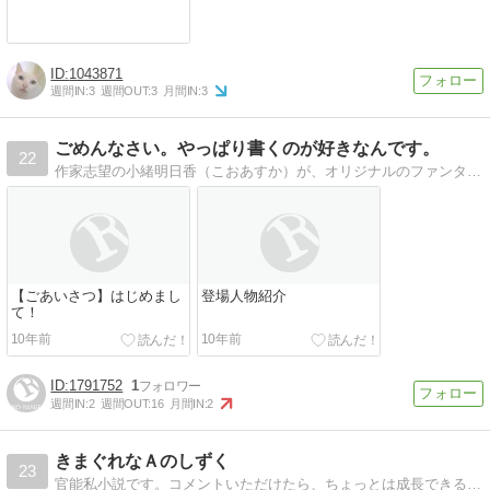
1043871
週間IN:
3
週間OUT:
3
月間IN:
3
ごめんなさい。やっぱり書くのが好きなんです。
22
作家志望の小緒明日香（こおあすか）が、オリジナルのファンタジー長編小説を更新しているブログです。
【ごあいさつ】はじめまし
登場人物紹介
て！
10年前
10年前
1791752
1
週間IN:
2
週間OUT:
16
月間IN:
2
きまぐれなＡのしずく
23
官能私小説です。コメントいただけたら、ちょっとは成長できるかな？という事で、長編をのんびりと発行していきます。