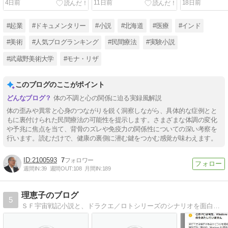
4日前
11日前
18日前
177）
#起業
#ドキュメンタリー
#小説
#北海道
#医療
#インド
#美術
#人気ブログランキング
#民間療法
#実験小説
#武蔵野美術大学
#モナ・リザ
このブログのここがポイント
体の不調と心の関係に迫る実録風解説
体の歪みや異常と心身のつながりを鋭く洞察しながら、具体的な症例とと
もに裏付けられた民間療法の可能性を提示します。さまざまな体調の変化
や予兆に焦点を当て、背骨のズレや免疫力の関係性についての深い考察を
行います。読むだけで、健康の裏側に潜む鍵をつかむ感覚が味わえます。
2100593
7
週間IN:
39
週間OUT:
108
月間IN:
189
理恵子のブログ
5
ＳＦ宇宙戦記小説と、ドラクエ／ロトシリーズのシナリオを面白おかしく再現する物語