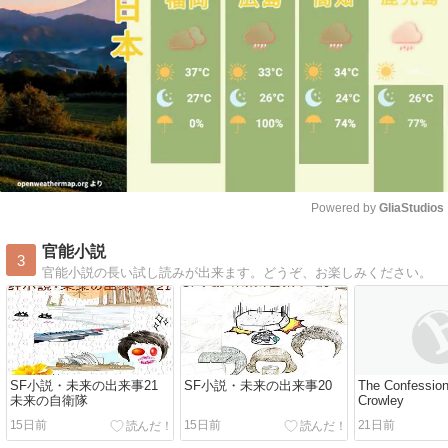
Powered by 
GliaStudios
Mute
官能小説
3
官能小説の長い試し読みが出来ます。どうぞ、お楽しみください。
SF小説・未来の出来事21
SF小説・未来の出来事20
The Confessions
未来の自衛隊
Crowley
15日前
15日前
21日前