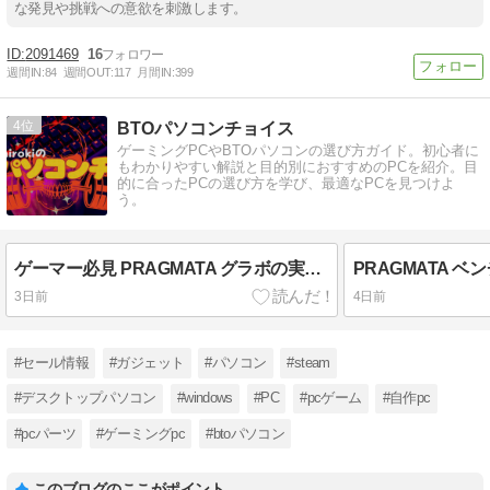
な発見や挑戦への意欲を刺激します。
2091469
16
週間IN:
84
週間OUT:
117
月間IN:
399
4
BTOパソコンチョイス
ゲーミングPCやBTOパソコンの選び方ガイド。初心者に
もわかりやすい解説と目的別におすすめのPCを紹介。目
的に合ったPCの選び方を学び、最適なPCを見つけよ
う。
ゲーマー必見 PRAGMATA グラボの実力を検証
3日前
4日前
#セール情報
#ガジェット
#パソコン
#steam
#デスクトップパソコン
#windows
#PC
#pcゲーム
#自作pc
#pcパーツ
#ゲーミングpc
#btoパソコン
このブログのここがポイント