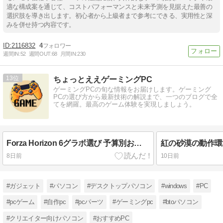
適な構成案を通じて、コストパフォーマンスと未来予測を見据えた最善の
選択肢を導き出します。初心者から上級者まで参考にできる、実用性と深
みを併せ持つ内容です。
2116832
4
週間IN:
52
週間OUT:
68
月間IN:
230
13
ちょっとええゲーミングPC
ゲーミングPCの旬な情報をお届けします。ゲーミング
PCの選び方から最新技術の解説まで、一つのブログで全
てを網羅。最高のゲーム体験を実現しましょう。
Forza Horizon 6グラボ選び 予算別おすすめはどれ？
8日前
10日前
#ガジェット
#パソコン
#デスクトップパソコン
#windows
#PC
#pcゲーム
#自作pc
#pcパーツ
#ゲーミングpc
#btoパソコン
#クリエイター向けパソコン
#おすすめPC