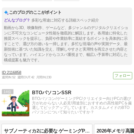
このブログのここがポイント
多彩な用途に対応する詳細スペック紹介
動画から3D、映像制作、ゲームなど、多ジャンルのデジタルクリエイショ
ンに不可欠なコンピュータ性能を徹底的に解説します。各用途に特化した
推奨スペックを提示し、負荷や作業効率に直結するポイントを具体的に示
すことで、選び方の迷いを一掃します。多忙な現場の声や実測データ、最
新技術に基づいた知識を交え、理解しやすさと実用性を両立させた内容と
なっています。ハイエンドからコスパ重視まで、幅広い予算帯に対応した
構成提案も魅力です。
2116858
週間IN:
52
週間OUT:
42
月間IN:
230
14
BTOパソコンSSR
BTOパソコン/ゲーミングPC/クリエイター向けPCの選び
方がわからない人必見!用途別におすすめの高性能PCを厳
選してピックアップしています。カスタムメイドのBTO
パソコンについて知りたいですか？
サブノーティカ2に必要な ゲーミングPCスペックを解説