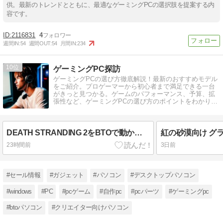
供。最新のトレンドとともに、最適なゲーミングPCの選択肢を提案する内
容です。
2116831
4
週間IN:
54
週間OUT:
54
月間IN:
234
10
ゲーミングPC探訪
ゲーミングPCの選び方徹底解説！最新のおすすめモデル
をご紹介。プロゲーマーから初心者まで満足できる一台
がきっと見つかる。ゲームのパフォーマンス、予算、拡
張性など、ゲーミングPCの選び方のポイントをわかりや
すく解説。
DEATH STRANDING 2をBTOで動かすGPUは何が最適か
紅の砂漠向け グラ
23時間前
3日前
#セール情報
#ガジェット
#パソコン
#デスクトップパソコン
#windows
#PC
#pcゲーム
#自作pc
#pcパーツ
#ゲーミングpc
#btoパソコン
#クリエイター向けパソコン