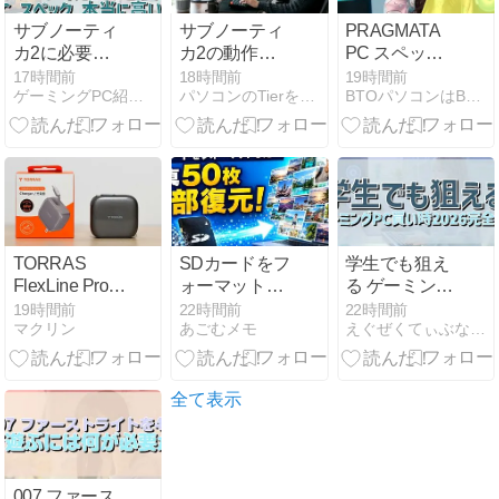
サブノーティ
サブノーティ
PRAGMATA
カ2に必要な
カ2の動作環
PC スペック
PC スペック
境 見落としが
は本当に十
17時間前
18時間前
19時間前
ゲーミングPC紹介ゲーマーズPC
パソコンのTierを知ろう
BTOパソコンはBuild To Orderの略
本当に高い？
ちな注意点と
分？
は？
TORRAS
SDカードをフ
学生でも狙え
FlexLine Pro
ォーマットし
る ゲーミング
60Wをレビュ
てしまった時
PC買い時
19時間前
22時間前
22時間前
マクリン
あごむメモ
えぐぜくてぃぶなPC
ー！全長1mの
の復元方法｜
2026完全版
巻き取り式ケ
写真50枚が全
ーブルを内蔵
部戻った実測
した2ポート
全て表示
60W充電器
007 ファース