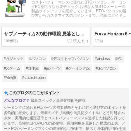
コストパフォーマンスに優れたBTOパソコン、ゲーミン
グPCを狙うなら要チェック!お得な人気BTOメーカーの
製品ラインアップを紹介しています。BTOパソコンの選
び方からカスタマイズのポイントまで、詳細にガイドし
ます。
サブノーティカ2の動作環境 見落としがちな注意点とは？
18時間前
2日前
#ガジェット
#パソコン
#デスクトップパソコン
#windows
#PC
#pcゲーム
#自作pc
#pcパーツ
#ゲーミングpc
#btoパソコン
#AI画像
#stablediffusion
このブログのここがポイント
最新スペックと最適化技術を解説
ゲーミングに関わるPCパーツの需要動向とそれに伴う選び方のポイントを
多角的に紹介します。最新のメモリ高騰や高負荷タイトルにどう対処すべ
きか、実用的な選定基準とコストパフォーマンスを追求した解説を行って
います。高性能GPUやCPUの必要性、長期利用を見越した構成の工夫、ノ
ートPCやゲーミングマシンの現実的な目安まで、幅広く具体的な情報を提