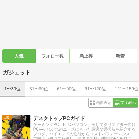
人気
フォロー数
急上昇
新着
ガジェット
1〜30位
31〜60位
61〜90位
91〜120位
121〜150位
画像表示
文字表示
1
デスクトップPCガイド
ゲーミングPC、BTOパソコン、そしてクリエイター向け
PC―それぞれのニーズに合った最適な選択肢を紹介する
ブログ。ハイエンドの性能からコストパフォーマンスま
で幅広い視点で解説し、読者の皆様が理想のPCを見つけ