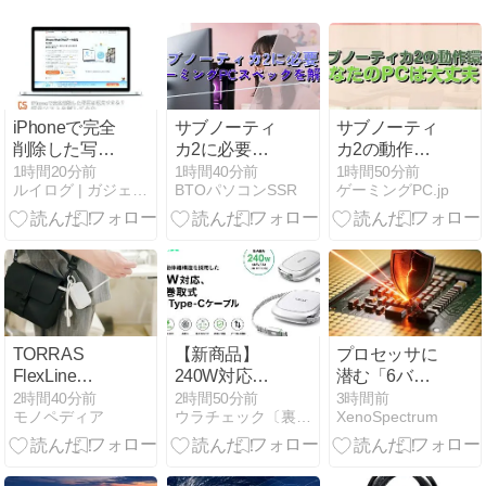
iPhoneで完全
サブノーティ
サブノーティ
削除した写真
カ2に必要な
カ2の動作環
は復元でき
ゲーミングPC
境 あなたの
1時間20分前
1時間40分前
1時間50分前
ルイログ | ガジェットやモノで生活に刺激を与えるブログ
BTOパソコンSSR
ゲーミングPC.jp
る？iCloud・
スペックを解
PCは大丈夫？
バックアッ
説
プ・復元ソフ
トを試して検
証
TORRAS
【新商品】
プロセッサに
FlexLine
240W対応・
潜む「6バイ
PearlGo レビ
巻取式USB
トの隙間」、
2時間40分前
2時間50分前
3時間前
モノペディア
ウラチェック〔裏チェック〕
XenoSpectrum
ュー／カラビ
Type-Cケーブ
最新のSpectre
ナ×巻き取り
ル「TALIX
防御を突破す
ケーブルで持
Qlex
る割り込み攻
ち運びが変わ
Retractable
撃の全貌