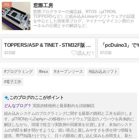
Mute
3
窓際工房
窓際プログラマーの備忘録。RTOS（μITRON、
TOPPERSなど）と組み込みLinuxやソフトウェアの話題
を中心とした技術系ブログ。マイナーなマイコン用のカ
ーネルの公開とその解説など。
TOPPERS/ASP & TINET - STM32F版 その１
「pcDuino3」でYo
32日前
57日前
#プログラミング
#linux
#オープンソース
#組み込みソフト
#電子工作
このブログのここがポイント
実践的移植例と最新動向を詳細解説
組み込みシステムのプログラミングに関する最新の挑戦と工夫を紹介しま
す。μITRONからZephyrへの移植やハードウェア設定のノウハウを具体的に
解説しながら、現場で役立つ実践例や回避策を伝授します。未知のシステ
ムの内部を解き明かすような、鋭い視点と親しみやすさを併せ持つ情報を
提供。専門知識だけでなく、日々の開発に差し込む深みも合間見え、新た