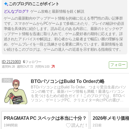
このブログのここがポイント
ゲーム攻略と最新情報を鋭く解説
ゲームの最新動向やアップデート情報を的確に伝える専門性の高い記事群
です。スマホゲームからPCゲームまで多岐にわたり、プレイの秘訣や必須
準備を具体的に紹介します。読み応えのある内容に、最新のトピックやア
ップデート情報を迅速に取り入れて、ゲーム愛好者の期待に応えます。詳
述されたアドバイスや解説は、初心者から上級者まで幅広い層の理解を深
め、ゲームプレイを一段と洗練させる要素に満ちています。最新情報を追
い続けるこのブログは、ゲームの達人への近道を示す頼れる指南役です。
2121003
6
週間IN:
28
週間OUT:
72
月間IN:
100
20
BTOパソコンはBuild To Orderの略
BTOパソコンとはBuild To Order、つまり受注生産のパソ
コンの略です。最新パーツ情報も満載！最適なパソコン
を見つけるための総合ガイド！このブログでは、BTOパ
ソコン、ゲーミングPC、クリエイター向けPCの選び方
を徹底解説します。
PRAGMATA PC スペックは本当に十分？
19時間前
2日前