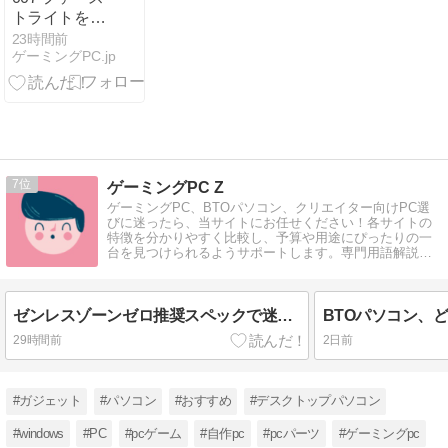
トライトを4K
で遊ぶには何
23時間前
ゲーミングPC.jp
が必要か
7
ゲーミングPC Z
ゲーミングPC、BTOパソコン、クリエイター向けPC選
びに迷ったら、当サイトにお任せください！各サイトの
特徴を分かりやすく比較し、予算や用途にぴったりの一
台を見つけられるようサポートします。専門用語解説付
きで、初心者の方でも安心です。
ゼンレスゾーンゼロ推奨スペックで迷ったら見るべき構成ガイド
BTOパソコン、
29時間前
2日前
#ガジェット
#パソコン
#おすすめ
#デスクトップパソコン
#windows
#PC
#pcゲーム
#自作pc
#pcパーツ
#ゲーミングpc