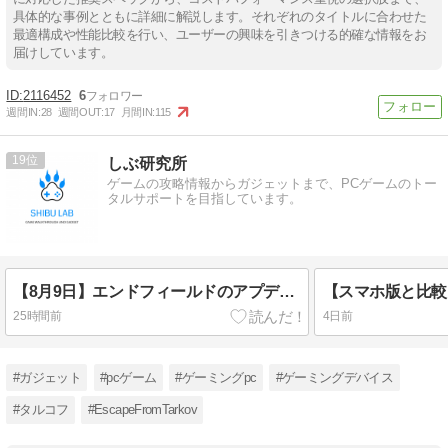
具体的な事例とともに詳細に解説します。それぞれのタイトルに合わせた
最適構成や性能比較を行い、ユーザーの興味を引きつける的確な情報をお
届けしています。
2116452
6
週間IN:
28
週間OUT:
17
月間IN:
115
19
しぶ研究所
ゲームの攻略情報からガジェットまで、PCゲームのトー
タルサポートを目指しています。
【8月9日】エンドフィールドのアプデ内容まとめ
25時間前
4日前
#ガジェット
#pcゲーム
#ゲーミングpc
#ゲーミングデバイス
#タルコフ
#EscapeFromTarkov