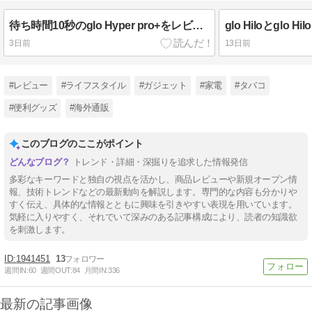
待ち時間10秒のglo Hyper pro+をレビューする｜glo Hyper proは大幅値下げ！
3日前
13日前
#レビュー
#ライフスタイル
#ガジェット
#家電
#タバコ
#便利グッズ
#海外通販
このブログのここがポイント
トレンド・詳細・深掘りを追求した情報発信
多彩なキーワードと独自の視点を活かし、商品レビューや新規オープン情
報、技術トレンドなどの最新動向を解説します。専門的な内容も分かりや
すく伝え、具体的な情報とともに興味を引きやすい表現を用いています。
気軽に入りやすく、それでいて深みのある記事構成により、読者の知識欲
を刺激します。
1941451
13
週間IN:
60
週間OUT:
84
月間IN:
336
最新の記事画像