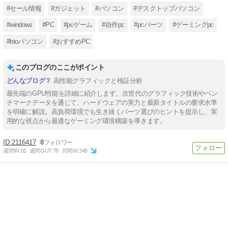
#セール情報
#ガジェット
#パソコン
#デスクトップパソコン
#windows
#PC
#pcゲーム
#自作pc
#pcパーツ
#ゲーミングpc
#btoパソコン
#おすすめPC
このブログのここがポイント
高性能グラフィックと検証分析
最先端のGPU性能を詳細に紹介します。次世代のグラフィック技術やベン
チマークデータを通じて、ハードウェアの実力と最新タイトルの要求水準
を明確に解説。高負荷環境でも生き抜くパーツ選びのヒントを提示し、実
用的な視点から最適なゲーミング環境構築を導きます。
2116417
8
週間IN:
81
週間OUT:
78
月間IN:
348