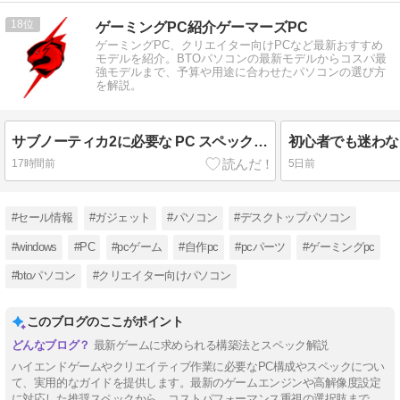
18
ゲーミングPC紹介ゲーマーズPC
ゲーミングPC、クリエイター向けPCなど最新おすすめ
モデルを紹介。BTOパソコンの最新モデルからコスパ最
強モデルまで、予算や用途に合わせたパソコンの選び方
を解説。
サブノーティカ2に必要な PC スペック 本当に高い？
17時間前
5日前
#セール情報
#ガジェット
#パソコン
#デスクトップパソコン
#windows
#PC
#pcゲーム
#自作pc
#pcパーツ
#ゲーミングpc
#btoパソコン
#クリエイター向けパソコン
このブログのここがポイント
最新ゲームに求められる構築法とスペック解説
ハイエンドゲームやクリエイティブ作業に必要なPC構成やスペックについ
て、実用的なガイドを提供します。最新のゲームエンジンや高解像度設定
に対応した推奨スペックから、コストパフォーマンス重視の選択肢まで、