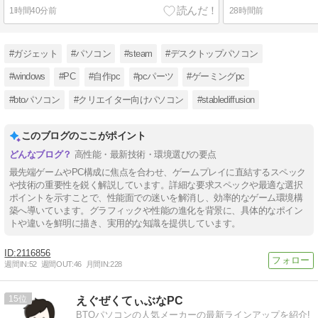
1時間40分前
28時間前
#ガジェット
#パソコン
#steam
#デスクトップパソコン
#windows
#PC
#自作pc
#pcパーツ
#ゲーミングpc
#btoパソコン
#クリエイター向けパソコン
#stablediffusion
このブログのここがポイント
高性能・最新技術・環境選びの要点
最先端ゲームやPC構成に焦点を合わせ、ゲームプレイに直結するスペック
や技術の重要性を鋭く解説しています。詳細な要求スペックや最適な選択
ポイントを示すことで、性能面での迷いを解消し、効率的なゲーム環境構
築へ導いています。グラフィックや性能の進化を背景に、具体的なポイン
トや違いを鮮明に描き、実用的な知識を提供しています。
2116856
週間IN:
52
週間OUT:
46
月間IN:
228
15
えぐぜくてぃぶなPC
BTOパソコンの人気メーカーの最新ラインアップを紹介!