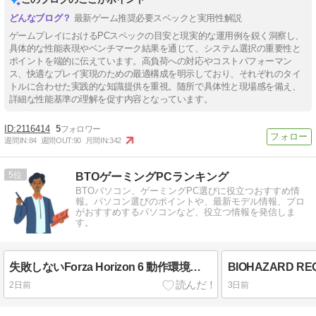
最新ゲーム推奨必要スペックと実用性解説
ゲームプレイにおけるPCスペックの目安と現実的な運用例を鋭く洞察し、
具体的な性能表現やベンチマーク結果を通じて、システム選択の重要性と
ポイントを端的に伝えています。高負荷への対応やコストパフォーマン
ス、快適なプレイ実現のための最適構成を明示しており、それぞれのタイ
トルに合わせた実践的な知識提供を重視。随所で具体性と現場感を備え、
詳細な性能基準の理解を促す内容となっています。
2116414
5
週間IN:
84
週間OUT:
90
月間IN:
342
5
BTOゲーミングPCランキング
BTOパソコン、ゲーミングPC選びに役立つおすすめ情
報。パソコン選びのポイントや、最新モデル情報、プロ
がおすすめするパソコンなど、役立つ情報を発信しま
す。
失敗しないForza Horizon 6 動作環境の見極め方
2日前
3日前