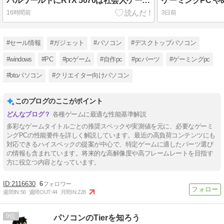
パルワールドにRTX 5070は社会人ゲーマーの最適解
16時間前
3日前
#セール情報
#ガジェット
#パソコン
#デスクトップパソコン
#windows
#PC
#pcゲーム
#自作pc
#pcパーツ
#ゲーミングpc
#btoパソコン
#クリエイター向けパソコン
このブログのここがポイント
各種ゲームに最適な性能基準解説
多彩なゲームタイトルごとの推奨スペックや実測値を元に、必要なゲーミ
ングPCの性能要件を詳しく解説しています。最近の高負荷コンテンツにも
対応できるハイスペックの提案が中心で、特定ゲームに適したパーツ選び
の情報も含まれています。将来的な高解像度や高フレームレートを目指す
方に役立つ内容となっています。
2116630
6
週間IN:
56
週間OUT:
44
月間IN:
228
9
パソコンのTierを知ろう