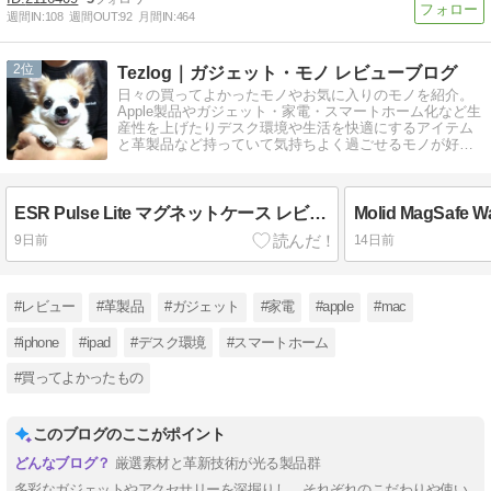
週間IN:
108
週間OUT:
92
月間IN:
464
2
Tezlog｜ガジェット・モノ レビューブログ
日々の買ってよかったモノやお気に入りのモノを紹介。
Apple製品やガジェット・家電・スマートホーム化など生
産性を上げたりデスク環境や生活を快適にするアイテム
と革製品など持っていて気持ちよく過ごせるモノが好
き。レビューのご依頼募集中。
ESR Pulse Lite マグネットケース レビュー。ロック機能搭載。細かな魅力詰まって2000円台 AirPods Pro 3 ケース。
9日前
14日前
#レビュー
#革製品
#ガジェット
#家電
#apple
#mac
#iphone
#ipad
#デスク環境
#スマートホーム
#買ってよかったもの
このブログのここがポイント
厳選素材と革新技術が光る製品群
多彩なガジェットやアクセサリーを深掘りし、それぞれのこだわりや使い