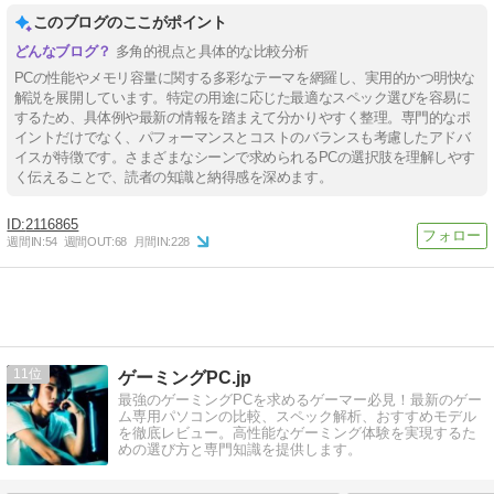
このブログのここがポイント
多角的視点と具体的な比較分析
PCの性能やメモリ容量に関する多彩なテーマを網羅し、実用的かつ明快な
解説を展開しています。特定の用途に応じた最適なスペック選びを容易に
するため、具体例や最新の情報を踏まえて分かりやすく整理。専門的なポ
イントだけでなく、パフォーマンスとコストのバランスも考慮したアドバ
イスが特徴です。さまざまなシーンで求められるPCの選択肢を理解しやす
く伝えることで、読者の知識と納得感を深めます。
2116865
週間IN:
54
週間OUT:
68
月間IN:
228
11
ゲーミングPC.jp
最強のゲーミングPCを求めるゲーマー必見！最新のゲー
ム専用パソコンの比較、スペック解析、おすすめモデル
を徹底レビュー。高性能なゲーミング体験を実現するた
めの選び方と専門知識を提供します。