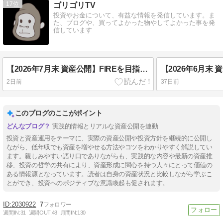
17
ゴリゴリTV
投資やお金について、有益な情報を発信しています。ま
た、ブログや、買ってよかった物やしてよかった事を発
信しています
【2026年7月末 資産公開】FIREを目指す低年収夫婦の下剋上物語【資産4,200万円突破】
2日前
37日前
このブログのここがポイント
実践的情報とリアルな資産公開を連動
投資と資産運用をテーマに、実際の資産公開や投資方針を継続的に公開し
ながら、低年収でも資産を増やせる方法やコツをわかりやすく解説してい
ます。親しみやすい語り口でありながらも、実践的な内容や最新の資産推
移、投資の哲学の共有により、資産形成に関心を持つ人々にとって価値の
ある情報源となっています。読者は自身の資産状況と比較しながら学ぶこ
とができ、投資へのポジティブな意識喚起も促されます。
2030922
7
週間IN:
31
週間OUT:
48
月間IN:
130