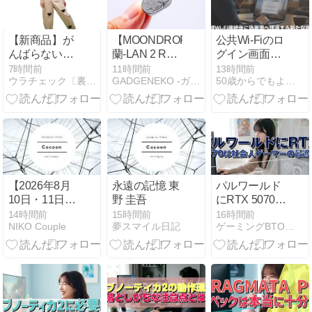
ッシュレート
と0.5msの高
速応答を組み
【新商品】が
【MOONDROP
公共Wi-Fiのロ
合わせた、競
んばらないVR
蘭-LAN 2 REF
グイン画面、
技性重視の湾
モーションウ
レビュー】
実は偽物か
7時間前
11時間前
13時間前
曲ゲーミング
ウラチェック〔裏チェック〕
GADGENEKO -ガジェねこ-
50歳からでもよくわかるガジェットの話
ェア「ゆると
LANの系譜を
も？Microsoft
モニターが
ら さらり」サ
感じる、少々
が警告する新
Amazonにて
ロペットモデ
ピーキーだが
たな攻撃手口
30%OFFの
ルを発表
楽しいイヤホ
20,800円
ン。
【2026年8月
永遠の記憶 東
パルワールド
10日・11日】
野 圭吾
にRTX 5070は
ソーシャルレ
社会人ゲーマ
14時間前
15時間前
16時間前
NIKO Couple
夢スマイル日記
ゲーミングBTOパソコン総研
ンディング＆
ーの最適解
不動産CF 投
資可能ファン
ド完全まとめ
｜今日・明日
の開始・締切
を総チェック