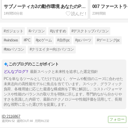
サブノーティカ2の動作環境 あなたのPCは大丈夫？
1時間50分前
23時間前
#ガジェット
#パソコン
#おすすめ
#デスクトップパソコン
#windows
#PC
#pcゲーム
#自作pc
#pcパーツ
#ゲーミングpc
#btoパソコン
#クリエイター向けパソコン
このブログのここがポイント
最新スペックと未来性を追求した選定指針
PCを単なるツールとしてだけではなく、ゲームや配信のニーズに合わせた
未来志向の高性能モデルに焦点を当てています。スペック、グラフィック
負荷、各種用途に応じた最適な構成例を丁寧に解説し、コストパフォーマ
ンスや性能のバランスの取り方を明快に示します。専門的ながら分かりや
すさを意識した内容で、最新のテクノロジーや性能評価を活用して、長期
的な視野に立った選び方を提案します。
2116867
週間IN:
52
週間OUT:
44
月間IN:
232