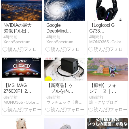
るモバイルバ
Cable」が発
ッテリー
売
NVIDIAの最大
Google
【Logicool G
30億ドル出資
DeepMind、
G733
報道と
サイクロン予
LIGHTSPEED】
4時間前
4時間前
4時間前
XenoSpectrum
XenoSpectrum
MONO365 -Color your days-
Amazonの
測AIを公開：
軽量性、装着
7.65GW計
平均1日先行
快適性、デザ
画、AI投資は
の評価は何を
イン性、そし
電力へ
変えるか
てゲーム向け
の音響機能を
高い水準でま
とめたワイヤ
レスヘッドホ
【MSI MAG
【新商品】ケ
【原神】フォ
ンがAmazon
276CXF】27
ーブルを内蔵
ンテーヌ｜ヤ
にて25%OFF
型フルHD解像
してすっきり
ドカリを倒す
6時間前
6時間前
6時間前
の14,980円
MONO365 -Color your days-
ウラチェック〔裏チェック〕
誰トクなブログ
度・湾曲率
持ち運べる
だけで「貴重
1500Rの
「MOTTERU
な宝箱」が貰
RAPID VAパ
リール式USB
える場所！
ネルに、最大
充電器
280Hzリフレ
PD67W」発売