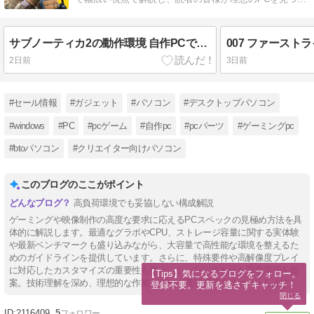
るお手伝いをします。
サブノーティカ2の動作環境 自作PCで揃えるべき構成とは？
2日前
3日前
#セール情報
#ガジェット
#パソコン
#デスクトップパソコン
#windows
#PC
#pcゲーム
#自作pc
#pcパーツ
#ゲーミングpc
#btoパソコン
#クリエイター向けパソコン
このブログのここがポイント
高負荷環境でも妥協しない構成解説
ゲーミングや映像制作の高度な要求に応えるPCスペックの見極め方法を具
体的に解説します。最適なグラボやCPU、ストレージ容量に関する実体験
や最新ベンチマークも盛り込みながら、大容量で高性能な環境を整えるた
めのガイドラインを提供しています。さらに、特殊要件や高解像度プレイ
に対応したカスタマイズの重要性も抑え、シーンに合わせた最良選択を提
【Tips】気になるブログをフォロー。

案。技術理解を深め、理想的な作業・ゲーム環境構築をサポートします。
登録不要。更新を逃さずキャッチ！
閉じる
2116409
5