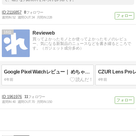
2116857
8
週間IN:
52
週間OUT:
34
月間IN:
228
16
Revieweb
買ってよかったモノとか使ってよかったモノのレビュ
ー、気になる新製品のニュースなどを書き綴るところで
す。（ガジェット成分多め）
Google Pixel Watchレビュー｜ めちゃかわデザインでなんかいい感じのスマートウォッチ
4年前
4年前
1961976
11
週間IN:
40
週間OUT:
70
月間IN:
150