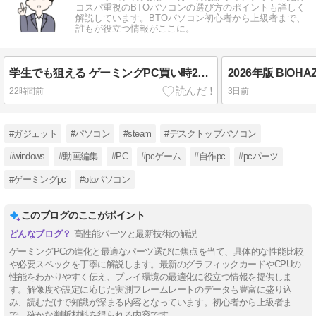
コスパ重視のBTOパソコンの選び方のポイントも詳しく
解説しています。BTOパソコン初心者から上級者まで、
誰もが役立つ情報がここに。
学生でも狙える ゲーミングPC買い時2026完全版
22時間前
3日前
#ガジェット
#パソコン
#steam
#デスクトップパソコン
#windows
#動画編集
#PC
#pcゲーム
#自作pc
#pcパーツ
#ゲーミングpc
#btoパソコン
このブログのここがポイント
高性能パーツと最新技術の解説
ゲーミングPCの進化と最適なパーツ選びに焦点を当て、具体的な性能比較
や必要スペックを丁寧に解説します。最新のグラフィックカードやCPUの
性能をわかりやすく伝え、プレイ環境の最適化に役立つ情報を提供しま
す。解像度や設定に応じた実測フレームレートのデータも豊富に盛り込
み、読むだけで知識が深まる内容となっています。初心者から上級者ま
で、確かな判断材料を得られる内容です。