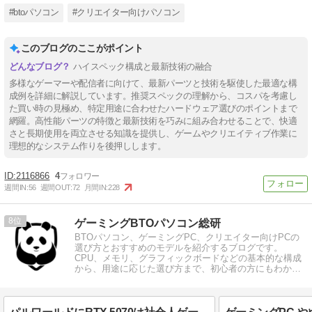
#btoパソコン
#クリエイター向けパソコン
このブログのここがポイント
ハイスペック構成と最新技術の融合
多様なゲーマーや配信者に向けて、最新パーツと技術を駆使した最適な構
成例を詳細に解説しています。推奨スペックの理解から、コスパを考慮し
た買い時の見極め、特定用途に合わせたハードウェア選びのポイントまで
網羅。高性能パーツの特徴と最新技術を巧みに組み合わせることで、快適
さと長期使用を両立させる知識を提供し、ゲームやクリエイティブ作業に
理想的なシステム作りを後押しします。
2116866
4
週間IN:
56
週間OUT:
72
月間IN:
228
8
ゲーミングBTOパソコン総研
BTOパソコン、ゲーミングPC、クリエイター向けPCの
選び方とおすすめのモデルを紹介するブログです。
CPU、メモリ、グラフィックボードなどの基本的な構成
から、用途に応じた選び方まで、初心者の方にもわかり
やすく解説しています。