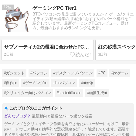
12
ゲーミングPC Tier1
BTOパソコンの構成に迷っていませんか？ ゲーム/クリエ
イティブ/動画編集の用途別におすすめのパーツ構成をご
紹介しています。最新ゲーミングPCのレビュー、選び
方、最新のおすすめランキングを更新。
サブノーティカ2の環境に合わせたPC選びで後悔しない方法
2日前
3日前
#ガジェット
#パソコン
#デスクトップパソコン
#PC
#pcゲーム
#自作pc
#ゲーミングpc
#btoパソコン
#ai画像
#クリエイター向けパソコン
#stablediffusion
#画像生成ai
このブログのここがポイント
最新動向と最適なパーツ選びを提案
ゲーミングとクリエイティブ作業を両立させたいユーザーに向けて、最新
のハードウェア動向と効率的な選択戦略を詳しく解説しています。高騰す
るメモリ価格や各種パーツの性能比較、具体的なゲーム推奨スペックや最