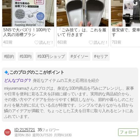
SNSで大バズリ！100均で
「ごみ捨て」は、これを履
最安値で、愛
人気の浴槽ブラシ
いて 行きます
す
4日前
6日前
7日前
#節約
#100均
#100円ショップ
#ダイソー
#セリア
このブログのここがポイント
身近なアイテムの工夫と応用法を紹介
miyuremamaさんのブログは、身近な100均商品を巧みにアレンジし、家事
や日常を便利に彩る工夫を詳細に綴っています。実用的な商品紹介から、
その使い方やアイデアを分かりやすく解説しながら、節約や暮らしのこだ
わりを魅力的に伝えている点が特徴です。シンプルでありながらも目から
鱗のアイデアが満載で、ちょっとした工夫を日常に取り入れるヒントにあ
ふれています。
2125721
35
週間IN:
350
週間OUT:
520
月間IN:
1830