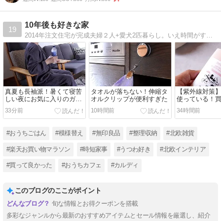
10年後も好きな家
19
2014年注文住宅が完成夫婦２人+愛犬2匹暮らし。いえ時間がすきになる『家事貯金』を日々実践中の家事貯金研究家として活動中。北欧インテリアとコーヒーを楽しむヒュッゲな暮らしをめざして・・・
真夏も長袖派！暑くて寝苦
タオルが落ちない！伸縮タ
【紫外線対策
しい夜にお気に入りのガー
オルクリップが便利すぎた
使っている！
ゼルームウェア［PR］
たUVアイテム
33分前
10時間前
34時間前
PRあり］
#おうちごはん
#模様替え
#無印良品
#整理収納
#北欧雑貨
#楽天お買い物マラソン
#時短家事
#うつわ好き
#北欧インテリア
#買って良かった
#おうちカフェ
#カルディ
このブログのここがポイント
旬な情報とお得クーポンを搭載
多彩なジャンルから最新のおすすめアイテムとセール情報を厳選し、紹介