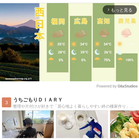
もっと見る
arrow_forward_ios
Powered by 
GliaStudios
Mute
うちごもりＤＩＡＲＹ
3
整理や片付けが好きで「居心地よく暮らしやすい終の棲家作り」と「シンプルライフ」を目指す毎日。 田舎暮らしでもインテリアにはこだわってちょっとおしゃれに暮らした…