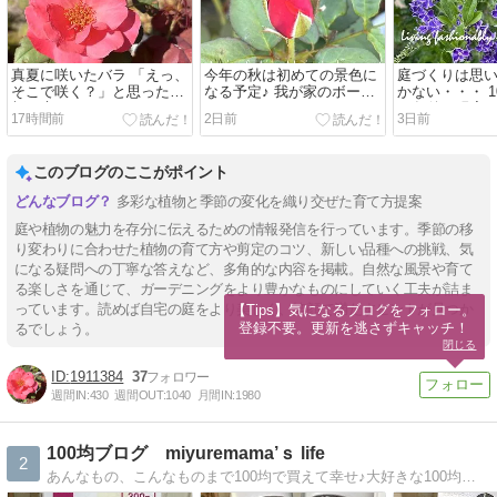
真夏に咲いたバラ 「えっ、
今年の秋は初めての景色に
庭づくりは思
そこで咲く？」と思った今
なる予定♪ 我が家のボーダ
かない・・・ 
朝の庭
ーガーデン
10年後の現実
17時間前
2日前
3日前
このブログのここがポイント
多彩な植物と季節の変化を織り交ぜた育て方提案
庭や植物の魅力を存分に伝えるための情報発信を行っています。季節の移
り変わりに合わせた植物の育て方や剪定のコツ、新しい品種への挑戦、気
になる疑問への丁寧な答えなど、多角的な内容を掲載。自然な風景や育て
る楽しさを通じて、ガーデニングをより豊かなものにしていく工夫が詰ま
っています。読めば自宅の庭をより美しく、笑顔で満たすヒントが見つか
【Tips】気になるブログをフォロー。

登録不要。更新を逃さずキャッチ！
るでしょう。
閉じる
1911384
37
週間IN:
430
週間OUT:
1040
月間IN:
1980
100均ブログ miyuremama’ｓ life
2
あんなもの、こんなものまで100均で買えて幸せ♪大好きな100均雑貨を駆使した節約しているつもり生活をちらっとお届けしますみなさまの参考になるとうれしいです！！