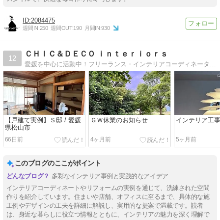
2084475
週間IN:
250
週間OUT:
190
月間IN:
930
ＣＨＩＣ＆ＤＥＣＯ ｉｎｔｅｒｉｏｒｓ
12
愛媛を中心に活動中！フリーランス・インテリアコーディネーター石山尚美の日常ブログです
【戸建て実例】Ｓ邸 / 愛媛
ＧＷ休業のお知らせ
インテリア工
県松山市
66日前
4ヶ月前
5ヶ月前
このブログのここがポイント
多彩なインテリア事例と実践的なアイデア
インテリアコーディネートやリフォームの実例を通じて、洗練された空間
作りを紹介しています。住まいや店舗、オフィスに至るまで、具体的な施
工例やデザインの工夫を詳細に解説し、実用的な提案で満載です。読者
は、身近な暮らしに役立つ情報とともに、インテリアの魅力を深く理解で