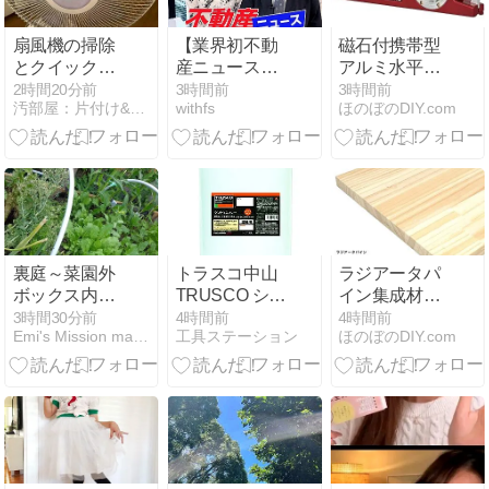
扇風機の掃除
【業界初不動
磁石付携帯型
とクイックル
産ニュース番
アルミ水平器
ハンディワイ
組に学ぶ】
ML-160を徹底
2時間20分前
3時間前
3時間前
汚部屋：片付け&掃除日記
withfs
ほのぼのDIY.com
パー
2026年後半の
ガイド
不動産市況予
測とオーナー
が取るべき経
営戦略【動画
あり】
裏庭～菜園外
トラスコ中山
ラジアータパ
ボックス内の
TRUSCO シン
イン集成材
様子
トウ 18L 浸透
1500×450×15mm
3時間30分前
4時間前
4時間前
Emi's Mission makeover project
工具ステーション
ほのぼのDIY.com
潤滑剤の魅力
の魅力と活用
法