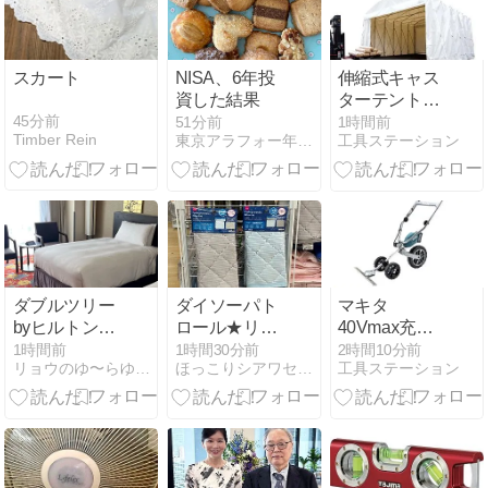
スカート
NISA、6年投
伸縮式キャス
資した結果
ターテント
TA336020の
45分前
51分前
1時間前
Timber Rein
東京アラフォー年収1000万円のシンプルな生活
工具ステーション
選び方と活用
法
ダブルツリー
ダイソーパト
マキタ
byヒルトン京
ロール★リバ
40Vmax充電
都駅♡駐車場
ーシブルで季
式グラウンド
1時間前
1時間30分前
2時間10分前
リョウのゆ〜らゆらブログ
ほっこりシアワセ時間
工具ステーション
がいつも満車
節問わず！接
トリマの使い
（汗）
触冷感で安眠
やすさ徹底解
対策♪
説