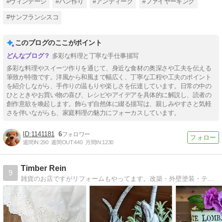
#ヴィンテージ
#パン作り
#アンティーク
#ファイヤーキング
#サンフランシスコ
このブログのここがポイント
多彩な料理と丁寧な手仕事描写
多彩な料理やスイーツ作りを通じて、身近な食材の奥深さや工夫を伝える
筆致が特徴です。洋風から和風まで幅広く、丁寧な工程や工夫のポイント
を紹介しながら、手作りの温もりや楽しさを伝達しています。日常の中の
ひとときやお買い物の喜び、レシピやアイデアを具体的に解説し、読者の
創作意欲を喚起します。飾らず自然体に綴る描写は、親しみやすさと気軽
さを伴いながらも、家庭料理の魅力にフォーカスしています。
1141181
6
週間IN:
290
週間OUT:
440
月間IN:
1230
Timber Rein
9
雑貨のお店ですがリフォームもやってます。改築・外壁塗装・テラス、カーポートなど・水回りもご相談くださいませ。