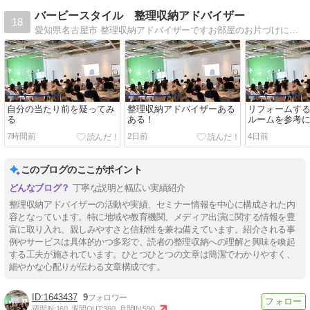
バービースタイル 整理収納アドバイザー
18
愛知県名古屋市 整理収納アドバイザーですお部屋のお片づけにお悩みの方に コツをお伝えしながら 一緒にお部屋を片付けます。
自分の当たり前を疑ってみ
整理収納アドバイザーある
リフォームす
る
ある！
ルームを参考
7時間前
2日前
4日前
このブログのここがポイント
丁寧な説明と幅広い実績紹介
整理収納アドバイザーの活動や実績、セミナー情報を中心に構成された内
容となっています。特に地域や教育機関、メディア出演に関する情報を豊
富に取り入れ、親しみやすさと信頼性を兼ね備えています。紹介される事
例やサービスは具体的かつ多彩で、読者の整理収納への理解と興味を喚起
する工夫が施されています。ひとつひとつの文章は簡潔でわかりやすく、
細やかな心配りが伝わる文章構成です。
1643437
9
週間IN:
160
週間OUT:
360
月間IN:
590