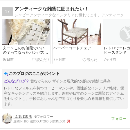
アンティークな雑貨に囲まれたい！
17
シャビーアンティークなインテリアに憧れてます。アンティークな雑貨を集めたり、時たまＤＩＹしてみたりもしてます。
えー？このお値段でいい
ペーパーコードチェア
レトロでエレ
の？ってなったパンパスグ
ヒースタンド
ラス
67日前
7ヶ月前
7ヶ月前
このブログのここがポイント
昔ながらのデザインと現代的な機能が絶妙に共存
レトロなフォルムを持つコーヒーマシンや、個性的なインテリア雑貨、便
利なキッチングッズを紹介します。趣味や日常のシーンに馴染むアイテム
をセレクトし、手軽におしゃれな空間づくりを楽しめる情報を提供してい
ます。
1811078
6
週間IN:
160
週間OUT:
260
月間IN:
660