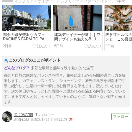
インテリアデザイナー、インテリアエディター/ライター。5年間のアメリカ生活を経て、日本に舞い戻ってまいりました：）海外旅行、建築・インテリア、海外ドラマ、cafe巡りetc. 好きなものたちを写真とともにbloggingします♪
都会の緑が贅沢なカフェ -
建築デザイナーが選ぶ｜空
表参道ヒルズ
RACINES FARM TO PARK
間デザインも魅力のBLUE
ンと、この夏
池袋- / Art&Architecture＃
BOTTLE COFFEE /
ラマ / Art&Arch
2日前
5日前
9日前
603
Art&Architecture＃602
601
このブログのここがポイント
多彩な場所と趣味を映す魅力的な描写
都会と自然の絶妙なバランスを描き、気軽に楽しめる時間の過ごし方を提
案します。カフェ、レストラン、ショッピング、旅先の風景を細部まで丁
寧に紹介し、生活の一瞬一瞬に潜む贅沢さを伝えます。読んでいるだけ
で、次の休日やちょっとした冒険へと誘われる心温まる内容となっていま
す。まるで友人とおしゃべりしているかのように、気取らない魅力が光り
ます。
2057789
7
週間IN:
252
週間OUT:
492
月間IN:
1176