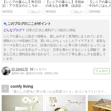
【シニアの暮らし】昨日日
【シニアの暮らし】月初め
【シニアの暮
記：アラ百父のところから
の名もなき家事、ほぼほぼ
今日のごはんメ
いつもの買い出し🚙🛒。。
終了👏💕。。
8時間前
9時間前
20時間前
このブログのここがポイント
日常の工夫と便利グッズ紹介に特化
シニアの暮らしに役立つ情報を、親しみやすく実用的にまとめています。
掃除のコツや収納の工夫、買い出しのちょっとしたアイデアまで、多彩な
テーマを取り上げており、読者の生活にそっと寄り添う内容となっていま
す。アイテムや丈夫なグッズなど、日常を豊かにするヒントも満載で、身
近な工夫と便利品を掛け合わせて、シンプルで丁寧な暮らし方を提案して
います。
1844178
16
週間IN:
340
週間OUT:
2330
月間IN:
1780
comfy living
4
『暮らしの変化に寄り添ったお部屋づくり』をコンセプトにライフスタイルに合わせた、自分らしく素敵に心地よい暮らしのお手伝いをさせて頂いてます。