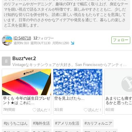
のリフォームやガーデニング、趣味のDIYまで幅広く取り上げ、身近なテー
マを鋭い視点で語るスタイルが特徴です。親しみやすさとともに、少しだ
け知的な切り口を併せ持ち、読者に新しい視点をもたらすことを意識して
います。日常の中のささやかなアイデアや発見を通じて、暮らしの楽しさ
と工夫を提案します。
548718
12
週間IN:
310
週間OUT:
1130
月間IN:
1290
Buzz*ver.2
8
Vintageなキッチンウェアが大好き。San Franciscoからアンティーキングレポートをお届けしています
早くも 今年の誕生日プレゼ
空を見上げたら...
あまりにも痛す
ント★は これに...
るかと思った
7時間前
3日前
6日前
#おうちごはん
#海外生活
#アメリカ生活
#カリフォルニア