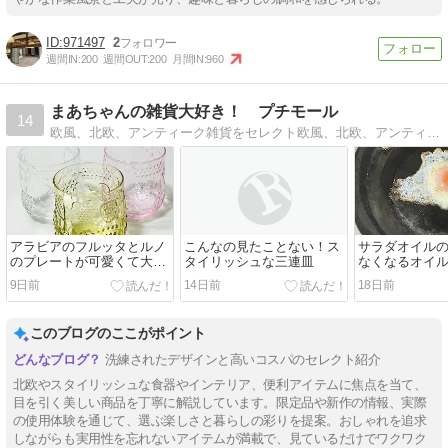
971497
2
週間IN:
200
週間OUT:
200
月間IN:
960
まあちゃんの雑貨大好き！ プチモール
14
欧風、北欧、アンティーク雑貨をセレクト欧風、北欧、アンティークなどのインテリア、キッチン雑貨が大好き
アラビアのフルッタとルノ
こんなの見たことない！ス
サラダオイル
のプレートが可愛くて大満
タイリッシュな三連皿
なくなるオイ
足！
9日前
14日前
18日前
このブログのここがポイント
洗練されたデザインと高いコスパのセレクト紹介
北欧やスタイリッシュな食器やインテリア、便利アイテムに焦点を当て、
目を引く美しい商品を丁寧に解説しています。限定品や新作の情報、実際
の使用体験を通じて、選ぶ楽しさと暮らしの彩りを提案。おしゃれを追求
しながらも実用性を忘れないアイテムが満載で、見ているだけでワクワク