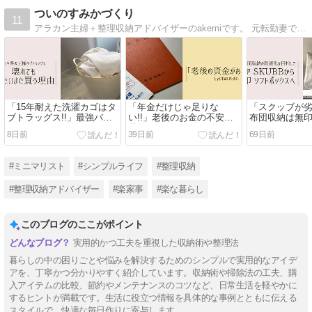
ついのすみかづくり
11
アラカン主婦＋整理収納アドバイザーのakemiです。 元転勤妻で、現在、地元関西に小さな家を建てました。いろんな家に暮らしてきた経験とアドバイザーとしての知識、この歳になったからこその知恵を、お片付けに悩む人、苦手な人に届けるブログです
「15年耐えた洗濯カゴはタ
「年金だけじゃ足りな
「スクッブが劣
ブトラッグス!!」最強バケ
い!!」老後のお金の不安に
布団収納は無
ツ
備える
クスに
8日前
39日前
69日前
#ミニマリスト
#シンプルライフ
#整理収納
#整理収納アドバイザー
#楽家事
#楽な暮らし
このブログのここがポイント
実用的かつ工夫を重視した収納術や整理法
暮らしの中の困りごとや悩みを解決するためのシンプルで実用的なアイデ
アを、丁寧かつ分かりやすく紹介しています。収納術や掃除法の工夫、購
入アイテムの比較、節約やメンテナンスのコツなど、日常生活を軽やかに
するヒントが満載です。生活に役立つ情報を具体的な事例とともに伝える
スタイルで、快適な毎日作りに寄与します。