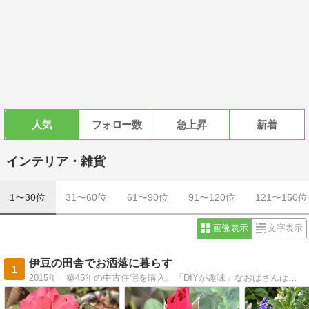
人気
フォロー数
急上昇
新着
インテリア・雑貨
1〜30位
31〜60位
61〜90位
91〜120位
121〜150位
画像表示
文字表示
伊豆の田舎でお洒落に暮らす
1
2015年 築45年の中古住宅を購入。「DIYが趣味」なおばさんは、無謀にも自分でリフォームしています。つるバラで外壁を覆い尽くそうと、姑息なボロ隠しも計画中。