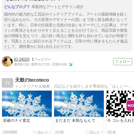
革新的なアートとデザイン紹介
国内外の魅力的な工芸品やインテリアアイテム、アートの最新情報を鋭く
切り込みながら、その背景やデザイナーの思いまで深く探る構成となって
います。特に、日本の伝統美と北欧の出会いをテーマにした記事は、デザ
インの奥深さをわかりやすく伝えることを心がけており、商品写真や展覧
会の情報を交えつつ、品の良い視点と感性を持ち合わせているのが特徴で
す。写真とともに紹介されるアイテムは、日常の中に輝きをもたらす逸品
として、感性豊かに伝わる仕上がりです。
24020
1
週間IN:
150
週間OUT:
330
月間IN:
580
天鼓のtecoteco
21
インテリアや太極拳、日記などを紹介します季節的な「ほしい〜 」＆ 素敵なインテリア、大切にしてる「 宝 」な品々など。
容赦のナイ査定
まだまだ 未熟なもんで
今 コレを入れ
25時間前
2日前
3日前