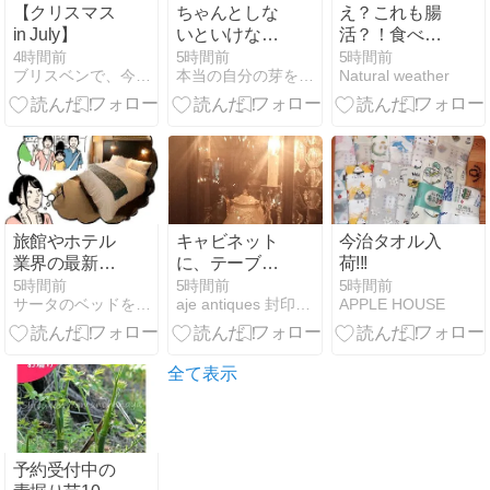
【クリスマス
ちゃんとしな
え？これも腸
in July】
いといけな
活？！食べ物
い、という思
からだけでは
4時間前
5時間前
5時間前
ブリスベンで、今日はこんなことしてます。
本当の自分の芽を育てる
Natural weather
い
ない♡
旅館やホテル
キャビネット
今治タオル入
業界の最新の
に、テーブル
荷!!!
ニュース
ライト
5時間前
5時間前
5時間前
サータのベッドをNET上で販売しています
aje antiques 封印ポエム
APPLE HOUSE
全て表示
予約受付中の