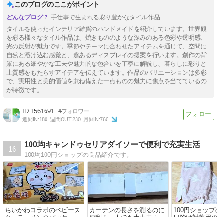
このブログのここがポイント
手仕事で生まれる彩り豊かなタイル作品
タイルを使ったインテリア雑貨のハンドメイドを紹介しています。世界観
を彩る様々なタイル作品は、焼きもののような深みのある色彩や透明感、
光の反射が魅力です。季節やテーマに合わせたアイテムを通じて、空間に
自然と溶け込む感覚と、趣あるディスプレイの提案を行います。創作の背
景にある細やかな工夫や魅力的な色合いを丁寧に解説し、暮らしに彩りと
上質感をもたらすアイデアを伝えています。作品のバリエーションは多彩
で、実用性と美的価値を兼ね備えた一点ものの魅力に焦点を当てているの
が特徴です。
1561691
4
週間IN:
180
週間OUT:
230
月間IN:
760
100均キャンドゥセリアダイソーで便利で充実生活
16
100均100円ショップの良品紹介です。
ちいかわコラボのベビース
カーテンの長さを測るのに
100円ショッ