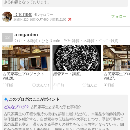
きる内容となっております。
1011940
6
週間IN:
220
週間OUT:
460
月間IN:
1100
a.mgarden
13
ﾜｲﾔｰ・木雑貨＋ひとりcafe＋ﾜｲﾔｰ雑貨・木雑貨・ﾍﾟｰﾊﾟｰ雑貨・書・ひとりcafe・流木・器・住
古民家再生プロジェクト
紙管アート講座。
古民家再生プ
vol.28。
vol.27。
19日前
31日前
39日前
このブログのここがポイント
古民家再生と多彩な手仕事紹介
古民家再生の工程や維持の模様を詳細に綴りながら、木製品や装飾雑貨の
制作過程を紹介する。自然素材や伝統技術を大事にしつつ、季節行事や日
常の風景も交え、温かみある手作りの魅力を伝える内容となっている。細
やかな作業風景と工夫が光り、趣味と暮らしの調和を感じられる。