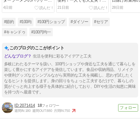
ターラーメンのパッケージ
便利！一人でも大丈夫！ニ
日除け対策用
を活用！スマホケース！
トリでもらえる紙メジャ
袋！室内では
4日前
21日前
28日前
ー！
も！
#節約
#100均
#100円ショップ
#ダイソー
#セリア
#キャンドゥ
#100円均一
このブログのここがポイント
生活を便利に彩るアイデアと工夫
多岐にわたるテーマを扱い、100円ショップや身近な工夫を通じて暮らしを
楽しく豊かにするアイデアを発信しています。食品や収納用品、リメイク
や便利グッズなどシンプルながら実用的な工夫を掲載し、思わず試したく
なるヒントを提供します。身の回りをちょっと工夫するだけで、暮らしの
質がぐっと向上する様子を具体的に紹介しており、DIYや生活の知恵に興味
を持つ方へ最適です。
2071414
18
週間IN:
180
週間OUT:
880
月間IN:
750