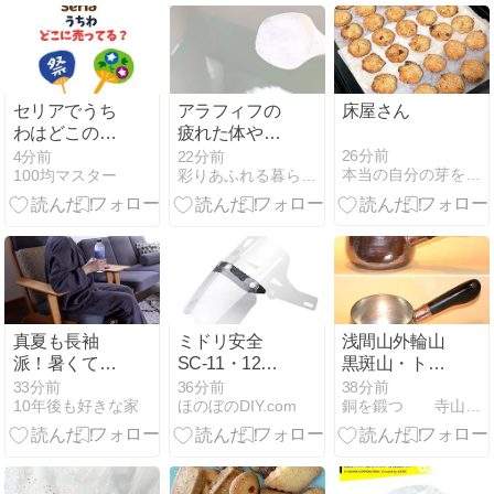
セリアでうち
アラフィフの
床屋さん
わはどこの売
疲れた体やお
り場にある？
肌のためのル
26分前
4分前
22分前
本当の自分の芽を育てる
100均マスター
彩りあふれる暮らしづくり
デコ用キット
ーティーン♪毎
やミニサイ
日のケアに欠
ズ・骨のみな
かせないアイ
ど材料・種類
テム
一覧
真夏も長袖
ミドリ安全
浅間山外輪山
派！暑くて寝
SC-11・12用
黒斑山・トー
苦しい夜にお
交換シールド
ミの頭 週末の
33分前
36分前
38分前
10年後も好きな家
ほのぼのDIY.com
銅を鍛つ 寺山光廣の鍛造銅器
気に入りのガ
面セットを徹
表コース いつ
ーゼルームウ
底解説
ものやつです
ェア［PR］
が、片手鍋 深
型 小 No.6009