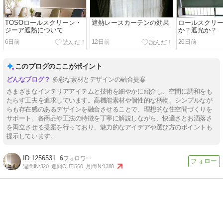
TOSOロールスクリーン・
遮熱レースカーテンの効果
ロールスクリ
ジーア遮熱について
か？遮光か？
6日前
12日前
20日前
このブログのここがポイント
多彩な素材とデザインの融合提案
さまざまなインテリアアイテムと技術を細やかに紹介し、空間に調和をも
たらす工夫を追求しています。高機能素材や個性的な柄物、シンプルなが
らも存在感のあるデザインを融合させることで、理想的な住空間づくりを
サポート。各商品や工法の特徴を丁寧に解説しながら、快適さとお洒落さ
を両立させる提案を行っており、魅力的なアイデアや選び方のポイントも
提示しています。
1256531
6
週間IN:
320
週間OUT:
560
月間IN:
1380