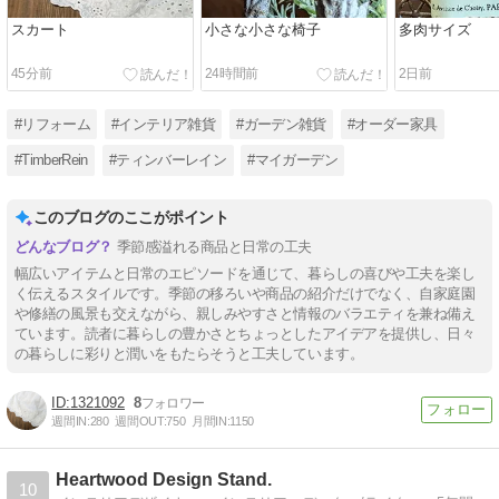
スカート
小さな小さな椅子
多肉サイズ
45分前
24時間前
2日前
#リフォーム
#インテリア雑貨
#ガーデン雑貨
#オーダー家具
#TimberRein
#ティンバーレイン
#マイガーデン
このブログのここがポイント
季節感溢れる商品と日常の工夫
幅広いアイテムと日常のエピソードを通じて、暮らしの喜びや工夫を楽し
く伝えるスタイルです。季節の移ろいや商品の紹介だけでなく、自家庭園
や修繕の風景も交えながら、親しみやすさと情報のバラエティを兼ね備え
ています。読者に暮らしの豊かさとちょっとしたアイデアを提供し、日々
の暮らしに彩りと潤いをもたらそうと工夫しています。
1321092
8
週間IN:
280
週間OUT:
750
月間IN:
1150
Heartwood Design Stand.
10