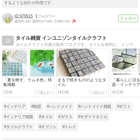
するような紹介が特徴です。
979515
1
週間IN:
200
週間OUT:
380
月間IN:
760
タイル雑貨 インユニゾンタイルクラフト
15
タイルクラフト作家の制作ブログです。タイルを材料に、インテリア雑貨やアクセサリーなどを制作販売しています。
「夏を映す、ラムネ色」特
まるで焼きもののようなタ
「暮らしに涼を
集掲載
イル
器・インテリ
7日前
14日前
42日前
#インテリア
#雑貨
#ハンドメイド
#ハンドメイド雑貨
#ギフト
#インテリア雑貨
#タイル
#ガラス
#モザイクタイル
#タイルクラフト
#オブジェ
#トレイ