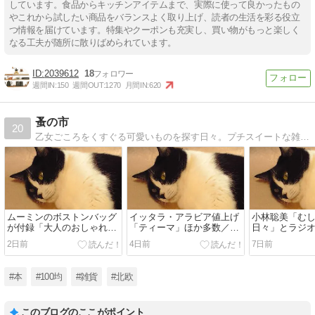
しています。食品からキッチンアイテムまで、実際に使って良かったもの
やこれから試したい商品をバランスよく取り上げ、読者の生活を彩る役立
つ情報を届けています。特集やクーポンも充実し、買い物がもっと楽しく
なる工夫が随所に散りばめられています。
2039612
18
週間IN:
150
週間OUT:
1270
月間IN:
620
蚤の市
20
乙女ごころをくすぐる可愛いものを探す日々。プチスイートな雑貨とナチュラル服と素敵な人、かわいい壁紙リンクなど。
ムーミンのボストンバッグ
イッタラ・アラビア値上げ
小林聡美「む
が付録「大人のおしゃれ手
「ティーマ」ほか多数／9
日々」とラジ
帖」9月号
月1日から
じかん」のこ
2日前
4日前
7日前
#本
#100均
#雑貨
#北欧
このブログのここがポイント