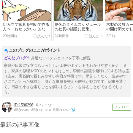
組み立て家具を初めて作る
夏休みタイムスケジュール
木製の装飾カ
方へ「おせっかい」的な注
の社長の話題に便乗。
の開け閉めが
意点をお伝えさせてくださ
たら。
20時間前
24時間前
2日前
い☆
このブログのここがポイント
身近なアイテムとコツを丁寧に解説
家庭や日常に役立つちょっとした工夫やポイントをわかりやすく紹介しま
す。家具の修理やDIYのヒントをはじめ、季節の話題や趣味に関する話も盛
り込み、実践的で親しみやすい内容が特徴です。堅苦しくなく、読みやす
さにこだわった構成と、身近な事例を交えた解説が魅力です。記事を通じ
て、日常の小さな困りごとを解決するヒントを得ることができるでしょ
う。
1596296
4
週間IN:
310
週間OUT:
1190
月間IN:
1350
最新の記事画像