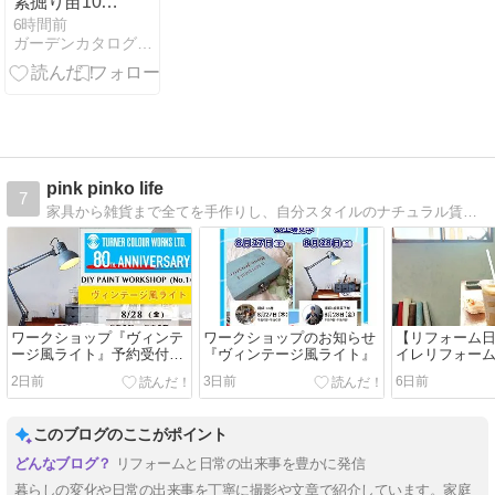
素掘り苗100
株で楽しむウ
6時間前
ガーデンカタログ.com
ド栽培
pink pinko life
7
家具から雑貨まで全てを手作りし、自分スタイルのナチュラル賃貸マンションライフを楽しんでいます。
ワークショップ『ヴィンテ
ワークショップのお知らせ
【リフォーム
ージ風ライト』予約受付開
『ヴィンテージ風ライト』
イレリフォー
始
2日前
3日前
6日前
このブログのここがポイント
リフォームと日常の出来事を豊かに発信
暮らしの変化や日常の出来事を丁寧に撮影や文章で紹介しています。家庭