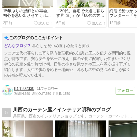
15年ぶりの恩師との再会。
『80代、自宅で快適に暮ら
終活で見つか
初心を思い出させてくれ
す片づけ』が「80代の方や
ブレター～「
た、かけがえのない時間
高齢者がいる家族におすす
う」という選
2日前
6日前
12日前
めの本10選」に紹介されま
した！
このブログのここがポイント
暮らしを見つめ直す心配りと実践
シニア世代の暮らしに寄り添う整理収納の知恵と工夫を伝える専門的な視
点が特徴です。安心安全を第一に考え、体の変化に配慮した住まいづくり
や心の安定を促す片づけ術、日常の小さな気づきや工夫を深く掘り下げて
紹介します。人生の歩みを彩る一場面や、暮らしの中の見つめ直しが多く
の共感を呼んでいます。
1802330
11
週間IN:
340
週間OUT:
750
月間IN:
1530
川西のカーテン屋／インテリア明和のブログ
5
兵庫県川西市のインテリアショップです。カーテン・カーペットに関する情報や日々の出来事についてお伝えします。