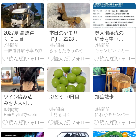
高市総理あい
さつ、国連事
務総長メッセ
ージ 被爆81年
「原爆の日」
2027夏 高原巡
本日のヤモリ
奥入瀬渓流の
【ハイライ
り ０日目
です。2228日
紅葉を車中泊
ト】
目
で狙う完全ガ
7時間前
7時間前
7時間前
一般道各駅停車の旅
きゃもたろうのやもりブログです。
キャンピングカージャーナル
イド2026｜マ
イカー規制は
9/7〜13に前倒
し、温泉＆コ
インランドリ
ー付きRVパー
クを拠点にす
る
ツイン編み込
ぶどう 10日目
旭岳散歩
みを大人可愛
く。リボンが
8時間前
9時間前
8時間前
山見る日々
にわかキャンパーのひとりごと?
HairStylistでworking mama Diary
映えるフォー
マルヘアアレ
ンジ