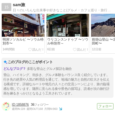
sam旅
15
日々のいろんな出来事や好きなこと(グルメ・カフェ巡り・旅行・キャンプなど)をゆる~くお届けしているブログです！
明洞ソソカルビ 〜ソウル特
ウリコンスンドゥブ 〜ソウ
前掛山登山 〜
別市〜
ル特別市～
田町〜
14時間前
6日前
12日前
このブログのここがポイント
多彩な登山とグルメ探訪を融合
登山、ハイキング、街歩き、グルメ体験をバランス良く紹介しています。
行き先の絶景や人気の料理店を通じて、地域の魅力と自然の壮大さを伝え
る構成です。詳細なルートや地元の人々との交流シーンにより、旅の臨場
感を増しています。随所に見られる食や景色の描写は、読者が次の旅行計
画を練るきっかけとなるよう工夫されています。
1858876
36
週間IN:
228
週間OUT:
168
月間IN:
960