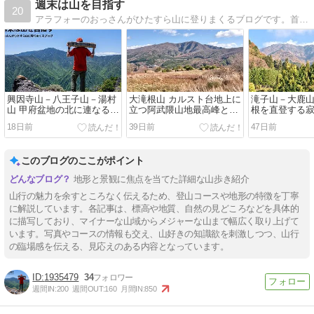
週末は山を目指す
20
アラフォーのおっさんがひたすら山に登りまくるブログです。首都圏近郊の山を中心に、公共交通機関を利用して山登りをしています。
興因寺山－八王子山－湯村
大滝根山 カルスト台地上に
滝子山－大鹿山
山 甲府盆地の北に連なる甲
立つ阿武隈山地最高峰と入
根を直登する
府名山を巡る
水鍾乳洞を巡る
ルートを行く
18日前
39日前
47日前
このブログのここがポイント
地形と景観に焦点を当てた詳細な山歩き紹介
山行の魅力を余すところなく伝えるため、登山コースや地形の特徴を丁寧
に解説しています。各記事は、標高や地質、自然の見どころなどを具体的
に描写しており、マイナーな山域からメジャーな山まで幅広く取り上げて
います。写真やコースの情報も交え、山好きの知識欲を刺激しつつ、山行
の臨場感を伝える、見応えのある内容となっています。
1935479
34
週間IN:
200
週間OUT:
160
月間IN:
850