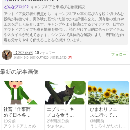
キャンプギアと車選びを徹底解説
アウトドア愛好者の視点から、キャンプギアや車の選び方を鋭く切り込む
投稿が特徴です。実体験に基づいた細やかな評価を交え、所有物の魅力や
工夫を詳しく紹介します。キャンプをより快適にするアイデアや、日常の
アウトドアライフを彩る情報を提供し、読むだけで目的に合ったアイテム
やスタイルが見えてきます。シンプルで具体的な解説により、専門的な内
容も分かりやすく伝えることを心掛けています。
2027576
10
週間IN:
340
週間OUT:
620
月間IN:
1430
最新の記事画像
社畜「仕事辞
エゾリー、キ
ひまわりフェ
めて日本各地
ノコを食う。
スに行ってき
を旅したいな
＋ 立ち入り禁
ました。
19分前
2時間20分前
6時間前
アウトドアまとめ
やぁやぁ。
うしろすがたのしぐれていくか
ぁ…」
止に思うこと