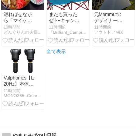
タン、専用連
射ボタン
遅ればせなが
またも買った
元Mammutの
「TURBO-Z」
ら「マイケ
ぜ‼️〜キャンプ
デザイナーが
など、ゲーム
ル」を見て感
チェア〜キャ
設計 スイス発
プレイを支え
10時間前
11時間前
11時間前
どんぐりんの夫婦で日本あっちこち
『Brilliant_Camping_LOG』
アウトドアMIX
動！腹ごしら
ンピングカ
「Bikepacking
る多彩な機能
えは「アルプ
ー！！！
ソロテント」
を備えた有線
ス食堂」へ
コントローラ
全て表示
ー
Valphonics【LANDER
20Hz】本体後
部にヘルムホ
11時間前
MONO365 -Color your days-
ルツ共鳴器を
組み込むこと
で、耳を密閉
しない開放型
でありながら
豊かな低域再
生を狙ったイ
やまとそばの山日記