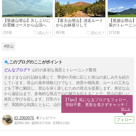
【筑波山登山】久しぶりに
【富士山登山】須走ルート
【筑波山登山
白雲橋コースから山頂へ
からお鉢巡りして
策のトレーニ
2日前
9日前
17日前
#登山
このブログのここがポイント
山行の多彩な風景とトレーニング重視
さまざまな山行記録を通じて、季節や天候に応じた登山の楽しみ方を紹介
しています。登山の基本情報だけでなく、絶景や標高差、ルートの工夫な
どを丁寧に解説し、登山を深く楽しむための視点を提案します。身近な山
から遠征山まで、多角的な視点で山の魅力を伝えることで、登山の新しい
発見と学びを促します。日常のトレーニングや季節の移り変わりも織り交
【Tips】気になるブログをフォロー。

登録不要。更新を逃さずキャッチ！
ぜ、実践的な知識とともに、山行の醍醐味を引き出します。
閉じる
2060976
4
週間IN:
590
週間OUT:
930
月間IN:
2260