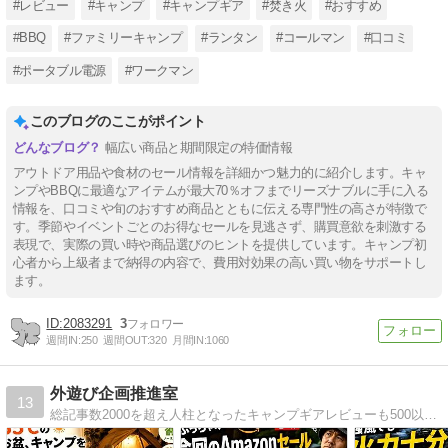
#レビュー
#キャンプ
#キャンプギア
#焚き火
#おすすめ
#BBQ
#ファミリーキャンプ
#ランタン
#コールマン
#口コミ
#ポータブル電源
#ワークマン
このブログのここがポイント
幅広い商品と期間限定の特価情報
アウトドア用品や食材のセール情報を詳細かつ魅力的に紹介します。キャ
ンプやBBQに最適なアイテムが最大70％オフまでリーズナブルに手に入る
情報を、口コミや旬のおすすめ商品とともに伝える専門性の高さが特徴で
す。季節やイベントごとのお得なセールを見逃さず、購買意欲を刺激する
表現で、実際の買い時や商品選びのヒントを提供しています。キャンプ初
心者から上級者まで納得の内容で、費用対効果の高い買い物をサポートし
ます。
2083291
3
週間IN:
250
週間OUT:
320
月間IN:
1060
外遊び企画推進室
13
総記事数2000を超え人柱となったキャンプギアレビューも500以上あります。元カヤックガイドのキャンパーがグルキャンでワチャワチャ話すようなアウトドアブログ！カヤック乗り視点だけでなく陸キャンプ初心者の感想も毎日記事をアップ！