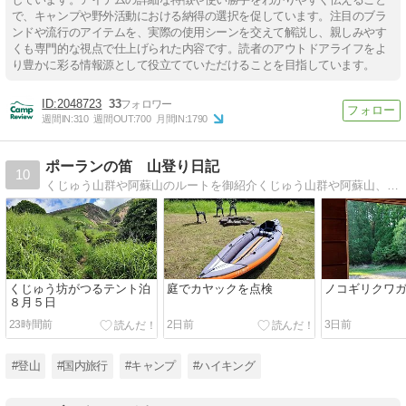
で、キャンプや野外活動における納得の選択を促しています。注目のブラ
ンドや流行のアイテムを、実際の使用シーンを交えて解説し、親しみやす
くも専門的な視点で仕上げられた内容です。読者のアウトドアライフをよ
り豊かに彩る情報源として役立てていただけることを目指しています。
2048723
33
週間IN:
310
週間OUT:
700
月間IN:
1790
ポーランの笛 山登り日記
10
くじゅう山群や阿蘇山のルートを御紹介くじゅう山群や阿蘇山、祖母山のルートや温泉なども御紹介。
くじゅう坊がつるテント泊
庭でカヤックを点検
ノコギリクワ
８月５日
23時間前
2日前
3日前
#登山
#国内旅行
#キャンプ
#ハイキング