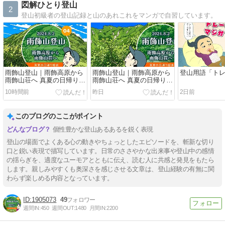
図解ひとり登山
2
登山初級者の登山記録と山のあれこれをマンガで自習しています。
雨飾山登山｜雨飾高原から
雨飾山登山｜雨飾高原から
登山用語「ト
雨飾山荘へ 真夏の日帰り縦
雨飾山荘へ 真夏の日帰り縦
走（04）笹平
走（03）登山道
10時間前
昨日
2日前
このブログのここがポイント
個性豊かな登山あるあるを鋭く表現
登山の場面でよくある心の動きやちょっとしたエピソードを、斬新な切り
口と鋭い表現で描写しています。日常のささやかな出来事や登山中の感情
の揺らぎを、適度なユーモアとともに伝え、読む人に共感と発見をもたら
します。親しみやすくも奥深さを感じさせる文章は、登山経験の有無に関
わらず楽しめる内容となっています。
1905073
49
週間IN:
450
週間OUT:
1480
月間IN:
2200