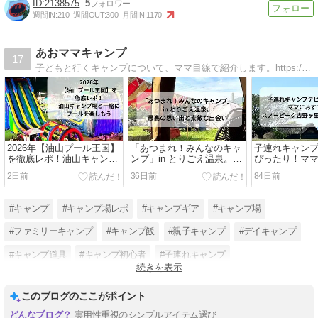
2138575
5
週間IN:
210
週間OUT:
300
月間IN:
1170
あおママキャンプ
17
子どもと行くキャンプについて、ママ目線で紹介します。https://aomamacamp.com/
2026年【油山プール王国】
「あつまれ！みんなのキャ
子連れキャン
を徹底レポ！油山キャンプ
ンプ」in とりごえ温泉。最
ぴったり！マ
場と一緒にプールを楽しも
高の思い出と素敵な出会い
したいスノー
2日前
36日前
84日前
う
里キャンプフ
#キャンプ
#キャンプ場レポ
#キャンプギア
#キャンプ場
#ファミリーキャンプ
#キャンプ飯
#親子キャンプ
#デイキャンプ
#キャンプ道具
#キャンプ初心者
#子連れキャンプ
続きを表示
#キャンプ場紹介
このブログのここがポイント
実用性重視のシンプルアイテム選び