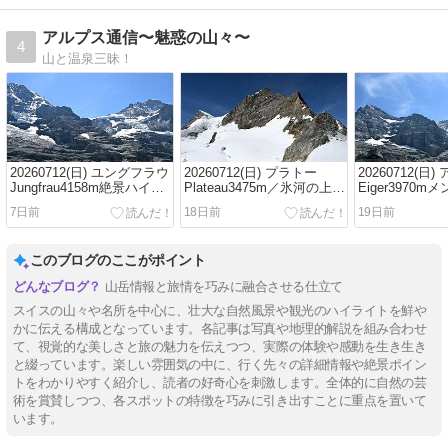
アルプス通信〜魅惑の山々〜
4
山と温泉三昧！
20260712(日) ユングフラウ
20260712(日) プラトー
20260712(日
Jungfrau4158m絶景ハイキ
Plateau3475m／氷河の上の
Eiger3970m
ング／アイガーグレッチャ
雪原からの絶景展望
Monch4107
7日前
18日前
19日前
ーEigergletscher2320m～ク
グ／アイガー
ライネシャイデックKleine
Eigergletsch
Scheidegg2061m
イネシャイデックK
このブログのここがポイント
Scheidegg206
山岳情報と旅情を巧みに融合させる仕立て
スイスの山々や名所を中心に、壮大な自然風景や観光のハイライトを鮮や
かに伝える構成となっています。各記事は写真や地理的解説を組み合わせ
て、視覚的な美しさと旅の魅力を伝えつつ、実際の体験や感動を生き生き
と綴っています。楽しい雰囲気の中に、行く先々の詳細情報や絶景ポイン
トをわかりやすく紹介し、読者の好奇心を刺激します。全体的に自然の芸
術を賞賛しつつ、各スポットの特徴を巧みに引き出すことに重点を置いて
います。