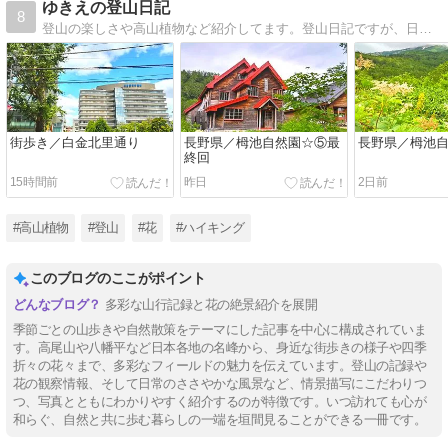
ゆきえの登山日記
8
登山の楽しさや高山植物など紹介してます。登山日記ですが、日々の出来事も書いています。
街歩き／白金北里通り
長野県／栂池自然園☆⑤最
長野県／栂池
終回
15時間前
昨日
2日前
#高山植物
#登山
#花
#ハイキング
このブログのここがポイント
多彩な山行記録と花の絶景紹介を展開
季節ごとの山歩きや自然散策をテーマにした記事を中心に構成されていま
す。高尾山や八幡平など日本各地の名峰から、身近な街歩きの様子や四季
折々の花々まで、多彩なフィールドの魅力を伝えています。登山の記録や
花の観察情報、そして日常のささやかな風景など、情景描写にこだわりつ
つ、写真とともにわかりやすく紹介するのが特徴です。いつ訪れても心が
和らぐ、自然と共に歩む暮らしの一端を垣間見ることができる一冊です。