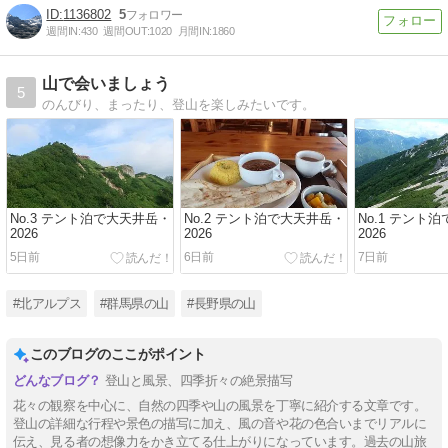
1136802
5
週間IN:
430
週間OUT:
1020
月間IN:
1860
山で会いましょう
5
のんびり、まったり、登山を楽しみたいです。
No.3 テント泊で大天井岳・
No.2 テント泊で大天井岳・
No.1 テント
2026
2026
2026
5日前
6日前
7日前
#北アルプス
#群馬県の山
#長野県の山
このブログのここがポイント
登山と風景、四季折々の絶景描写
花々の観察を中心に、自然の四季や山の風景を丁寧に紹介する文章です。
登山の詳細な行程や景色の描写に加え、風の音や花の色合いまでリアルに
伝え、見る者の想像力をかき立てる仕上がりになっています。過去の山旅