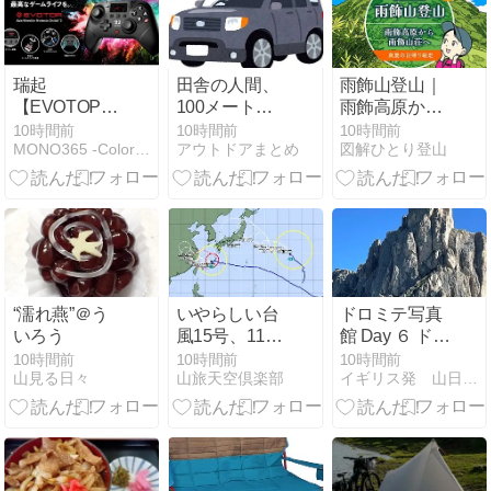
瑞起
田舎の人間、
雨飾山登山｜
【EVOTOP
100メートル
雨飾高原から
Axis Wired for
先のコンビニ
雨飾山荘へ 真
10時間前
10時間前
10時間前
MONO365 -Color your days-
アウトドアまとめ
図解ひとり登山
Nintendo
に車で行く
夏の日帰り縦
Switch 2】ミ
走（04）笹平
ニモニターを
搭載し、PCや
専用アプリを
使わずに各種
設定を手元で
完結できる
“濡れ燕”＠う
いやらしい台
ドロミテ写真
「スマート・
いろう
風15号、11日
館 Day ６ ドロ
カスタマイ
東北関東接
ミテ全力のお
10時間前
10時間前
10時間前
ズ」を特徴と
山見る日々
山旅天空倶楽部
イギリス発 山日記＆風景写真
近、12日関東
花畑 美しすぎ
し、ホールエ
へ逆走？ 13日
て足が前に進
フェクト式ス
14日で戻り
まない
ティックやマ
か？
イクロスイッ
チ、背面4ボ