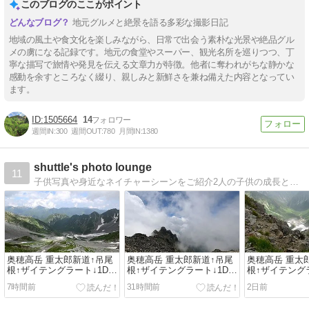
このブログのここがポイント
地元グルメと絶景を語る多彩な撮影日記
地域の風土や食文化を楽しみながら、日常で出会う素朴な光景や絶品グル
メの虜になる記録です。地元の食堂やスーパー、観光名所を巡りつつ、丁
寧な描写で旅情や発見を伝える文章力が特徴。他者に奪われがちな静かな
感動を余すところなく綴り、親しみと新鮮さを兼ね備えた内容となってい
ます。
1505664
14
週間IN:
300
週間OUT:
780
月間IN:
1380
shuttle's photo lounge
11
子供写真や身近なネイチャーシーンをご紹介2人の子供の成長と、水中や陸上のいろんなネイチャーシーンを撮ってます。
奥穂高岳 重太郎新道↑吊尾
奥穂高岳 重太郎新道↑吊尾
奥穂高岳 重太
根↑ザイテングラート↓1Day
根↑ザイテングラート↓1Day
根↑ザイテングラ
サーキット #6
サーキット #5
サーキット #4
7時間前
31時間前
2日前