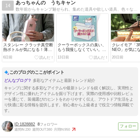
あっちゃんの うちキャン
14
数年前からキャンプ魅せられ、集めた道具や欲しい道具、色々なキャンプ道具を比較してみたりして妄想を膨らませ、あれこれ勝手に書いてるブログです
スタンレー クラッチ真空断
クーラーボックスの臭い、
クレイモア「3F
熱ボトルが気になる！薄型
もう我慢しなくていい。
NEO」が気に
で持ち運びやすい新作水筒
BOS「臭わない袋」が地味
9500ルーメ
6日前
13日前
20日前
をチェック
に神アイテムかもしれない
ン！！
このブログのここがポイント
多彩なアイテムと最新トレンド紹介
キャンプに関する多彩なアイテムや最新トレンドを鋭く解説し、実用性と
デザイン性に優れたアイテムを掘り下げます。実際の使用感や比較レビュ
ーを通じて、装備選びのヒントをわかりやすく伝え、アウトドア生活をよ
り快適に彩る情報を提供します。初心者から上級者まで役立つ情報満載で
す。
1828882
8
週間IN:
230
週間OUT:
380
月間IN:
950