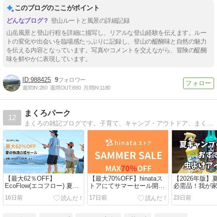
このブログのここがポイント
登山ルートと風景の詳細記録
山岳風景と登山行程を詳細に描写し、リアルな登山経験を伝えます。ルー
トの変化や出会いを臨場感たっぷりに記録し、登山の醍醐味と自然の魅力
を伝える内容となっています。写真やコメントを交えながら、冒険の醍醐
味を鮮やかに表現しています。
988425
9
週間IN:
280
週間OUT:
880
月間IN:
1180
まくろパーク
12
まくろの雑記ブログです。子育て、キャンプ・アウトドア、まくろの好き・趣味・おすすめをメインに様々な記事をアップしています。
【最大62％OFF】
【最大70%OFF】hinataス
【2026年版
EcoFlow(エコフロー) 夏の
トアにてサマーセール開催
必需品！我が
快適応援セール開催中！お
中！おすすめアウトドア・
策＆おすすめ
16日前
17日前
23日前
すすめ商品・お得情報総ま
キャンプ用品総まとめ！
ム！
とめ！