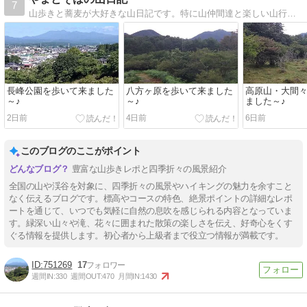
7
ントラコンカ
山歩きと蕎麦が大好きな山日記です。特に山仲間達と楽しい山行をずっと続けて行きたいと思っています。
型イヤホン
長峰公園を歩いて来ました
八方ヶ原を歩いて来ました
高原山・大間
～♪
～♪
ました～♪
2日前
4日前
6日前
このブログのここがポイント
豊富な山歩きレポと四季折々の風景紹介
全国の山や渓谷を対象に、四季折々の風景やハイキングの魅力を余すこと
なく伝えるブログです。標高やコースの特色、絶景ポイントの詳細なレポ
ートを通じて、いつでも気軽に自然の息吹を感じられる内容となっていま
す。緑深い山々や滝、花々に囲まれた散策の楽しさを伝え、好奇心をくす
ぐる情報を提供します。初心者から上級者まで役立つ情報が満載です。
751269
17
週間IN:
330
週間OUT:
470
月間IN:
1430