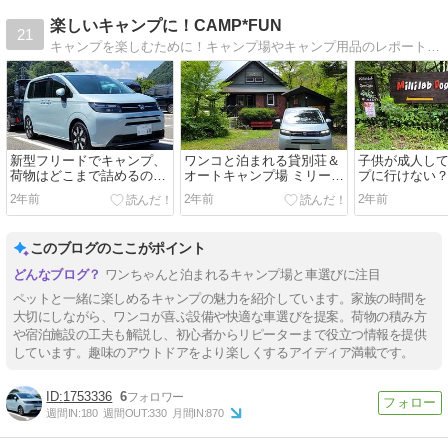
楽しいキャンプに！CAMP*FUN
21
キャンプを楽しむために！キャンプ場やキャンプ用品のレポート、道具の使い方やワンちゃんと行くキャンプの情報などを紹介しています。
新型フリードでキャンプ、
ワンコと泊まれる貸別荘＆
子供が成人し
荷物はどこまで詰めるの
オートキャンプ場 ミリー
プに行けない
か？
ズ・ラブ！貸別荘の詳細で
ぶキャンプ場
2年前
2年前
2年前
す。
ンプもあり！
このブログのここがポイント
ワンちゃんと泊まれるキャンプ場と車選びに注目
ペットと一緒に楽しめるキャンプの魅力を紹介しています。家族の時間を
大切にしながら、ワンコが喜ぶ設備や快適な車選びを提案。荷物の積み方
や宿泊施設の工夫も解説し、初心者からリピーターまで役立つ情報を提供
しています。趣味のアウトドアをより楽しくするアイディア満載です。
1753336
6
週間IN:
180
週間OUT:
330
月間IN:
870