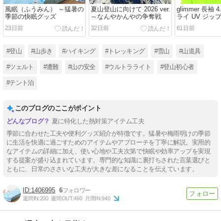
風眠（ふうみん） ～猛暑の
夏山登山に向けて 2026 ver.
glimmer 長袖 
季節の快眠グッズ
～なんやかんやの争奪戦
ライ UV ジッ
～格安なのに
23日前
32日前
61日前
#登山
#山歩き
#ハイキング
#トレッキング
#雪山
#山道具
#ツェルト
#遭難
#山の安全
#ウルトラライト
#登山初心者
#テント泊
このブログのここがポイント
夏に特化した熱対策アイテム工夫
季節に合わせた工夫や便利グッズ紹介が特徴です。猛暑や梅雨明けの季節
に生活を快適に過ごすためのアイテムやアプローチを丁寧に解説。実用的
なアイテムの詳細に加え、使い心地や工夫次第で快眠や効率アップを実現
する提案が盛り込まれています。専門的な知識に裏打ちされた言葉選びと
ともに、日常のささいな工夫が大きな差になることを伝えています。
1406995
6
週間IN:
200
週間OUT:
460
月間IN:
940