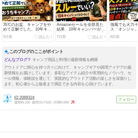
35℃のお盆、キャンプをや
Amazonセールを全部見た
強風でも火力
めて正解でした。10年キャ
結果…10年キャンパーが
ス「オンジャ」
ンパーがすすめる「おうち
「今回はスルー推奨」と思
ンパーがファ
5日前
7日前
8日前
キャンプ」
った理由
た盲点！
このブログのここがポイント
キャンプ用品と料理の最新情報を網羅
アウトドアに関心を持つ方々に向けて、キャンプギアや調理アイデアの最
新情報をお届けしています。多彩なアイテム紹介や実用的なノウハウ、セ
ール情報、体験談を通じて、実践的なアウトドア活動の楽しさを深掘りし
ます。初心者から上級者まで満足できる内容を心掛けています。
2089324
週間IN:
230
週間OUT:
500
月間IN:
990