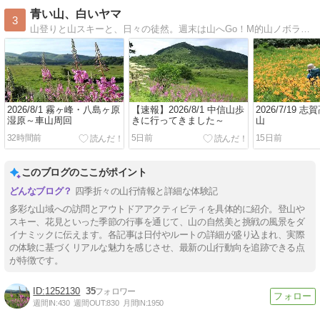
青い山、白いヤマ
3
山登りと山スキーと、日々の徒然。週末は山へGo！M的山ノボラー女子、まきchinの山行記録。
2026/8/1 霧ヶ峰・八島ヶ原
【速報】2026/8/1 中信山歩
2026/7/19 
湿原～車山周回
きに行ってきました～
山
32時間前
5日前
15日前
このブログのここがポイント
四季折々の山行情報と詳細な体験記
多彩な山域への訪問とアウトドアアクティビティを具体的に紹介。登山や
スキー、花見といった季節の行事を通じて、山の自然美と挑戦の風景をダ
イナミックに伝えます。各記事は日付やルートの詳細が盛り込まれ、実際
の体験に基づくリアルな魅力を感じさせ、最新の山行動向を追跡できる点
が特徴です。
1252130
35
週間IN:
430
週間OUT:
830
月間IN:
1950