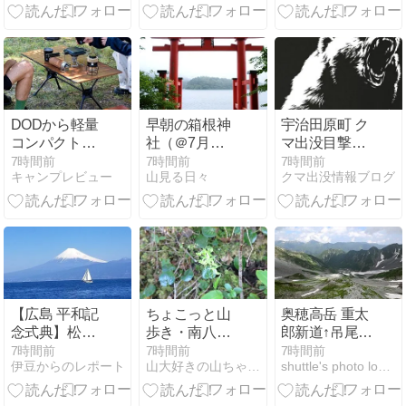
～ 今週のウト
ナイ湖
DODから軽量
早朝の箱根神
宇治田原町 ク
コンパクトな
社（＠7月
マ出没目撃出
2人用テーブ
26〜27日、箱
没情報
7時間前
7時間前
7時間前
キャンプレビュー
山見る日々
クマ出没情報ブログ
ル「マジカル
根）
[2026.8.8]
テーブル」登
場
【広島 平和記
ちょこっと山
奥穂高岳 重太
念式典】松井
歩き・南八ツ
郎新道↑吊尾根
市長「平和宣
のヒトツバキ
↑ザイテングラ
7時間前
7時間前
7時間前
伊豆からのレポート
山大好きの山ちゃん２
shuttle's photo lounge
言」から子ど
ソチドリが見
ート↓1Dayサ
も代表「平和
頃だった！
ーキット #6
への誓い」、