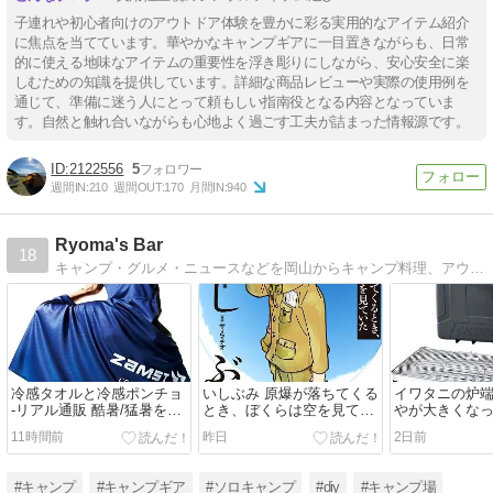
子連れや初心者向けのアウトドア体験を豊かに彩る実用的なアイテム紹介
に焦点を当てています。華やかなキャンプギアに一目置きながらも、日常
的に使える地味なアイテムの重要性を浮き彫りにしながら、安心安全に楽
しむための知識を提供しています。詳細な商品レビューや実際の使用例を
通じて、準備に迷う人にとって頼もしい指南役となる内容となっていま
す。自然と触れ合いながらも心地よく過ごす工夫が詰まった情報源です。
2122556
5
週間IN:
210
週間OUT:
170
月間IN:
940
Ryoma's Bar
18
キャンプ・グルメ・ニュースなどを岡山からキャンプ料理、アウトドア用品の評価・メンテも掲載中！
冷感タオルと冷感ポンチョ
いしぶみ 原爆が落ちてくる
イワタニの炉
-リアル通販 酷暑/猛暑を乗
とき、ぼくらは空を見てい
やが大きくなっ
り切るグッズ/ 熱中症対策
た
妄想通販 カセ
11時間前
昨日
2日前
編-
イドBBQグリル
#キャンプ
#キャンプギア
#ソロキャンプ
#diy
#キャンプ場