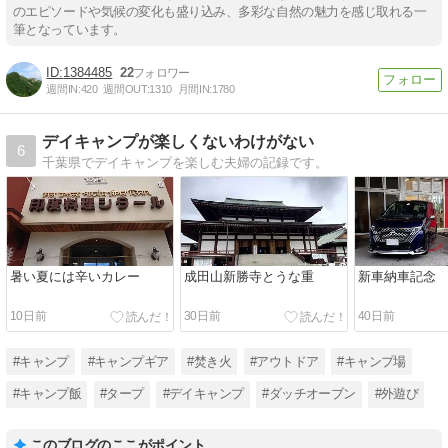
のエピソードや気候の変化も盛り込み、多彩な自然の魅力を感じ取れる一
筆となっています。
1384485
22
週間IN:
420
週間OUT:
1310
月間IN:
1780
デイキャンプが楽しくないわけがない
6
千葉県でデイキャンプを楽しむ夫婦の記録です。
暑い夏には辛いカレー
成田山新勝寺とうな重
新車納車記念
10日前
30日前
40日前
#キャンプ
#キャンプギア
#焚き火
#アウトドア
#キャンプ場
#キャンプ飯
#タープ
#デイキャンプ
#ダッチオーブン
#外遊び
このブログのここがポイント