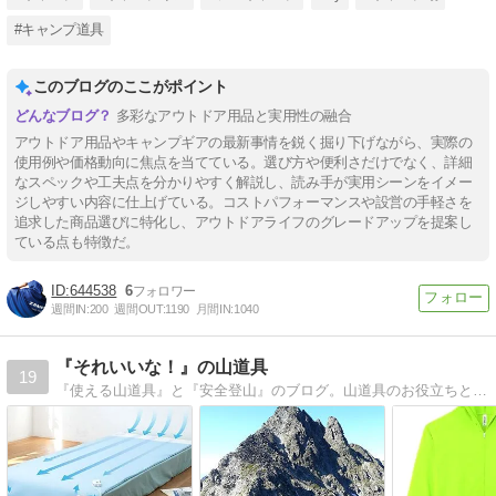
#キャンプ道具
このブログのここがポイント
多彩なアウトドア用品と実用性の融合
アウトドア用品やキャンプギアの最新事情を鋭く掘り下げながら、実際の
使用例や価格動向に焦点を当てている。選び方や便利さだけでなく、詳細
なスペックや工夫点を分かりやすく解説し、読み手が実用シーンをイメー
ジしやすい内容に仕上げている。コストパフォーマンスや設営の手軽さを
追求した商品選びに特化し、アウトドアライフのグレードアップを提案し
ている点も特徴だ。
644538
6
週間IN:
200
週間OUT:
1190
月間IN:
1040
『それいいな！』の山道具
19
『使える山道具』と『安全登山』のブログ。山道具のお役立ちと山で死にたくない方への情報が満載。