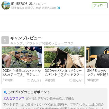
1567896
23
週間IN:
320
週間OUT:
960
月間IN:
1590
キャンプレビュー
9
キャンプ、アウトドア関連のレビューブログ
DODから軽量コンパクトな
DODからワンタッチ2ルー
SHIPS any
2人用テーブル「マジカル
ムテント「フタヘヤラクダ
ッグ」が付録！M
テーブル」登場
テント」登場
2026年10月号
7時間前
7時間前
31時間前
このブログのここがポイント
実用性とデザイン性を高次元で融合
アウトドア用品の最新トレンドや新商品情報を、丁寧かつ鋭い目線で紹介
しています。アイテムの詳細な特徴や使い勝手をわかりやすく伝えること