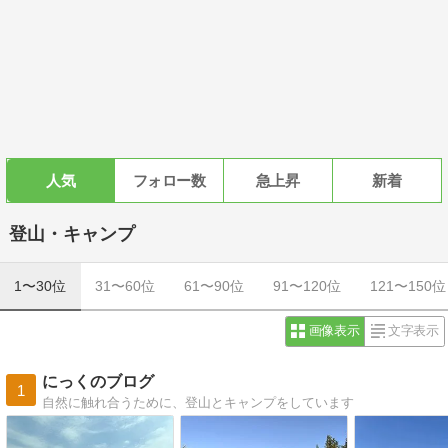
人気
フォロー数
急上昇
新着
登山・キャンプ
1〜30位
31〜60位
61〜90位
91〜120位
121〜150位
画像表示
文字表示
にっくのブログ
1
自然に触れ合うために、登山とキャンプをしています