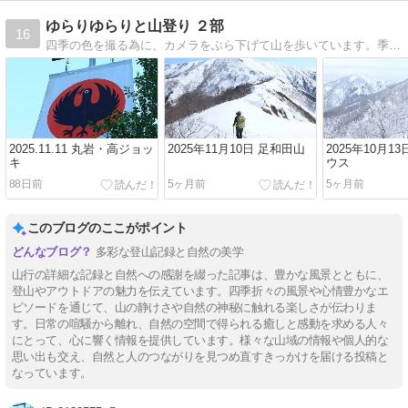
ゆらりゆらりと山登り ２部
16
四季の色を撮る為に、カメラをぶら下げて山を歩いています。季節の色が、たくさんの人に届きますように。
2025.11.11 丸岩・高ジョッ
2025年11月10日 足和田山
2025年10月1
キ
ウス
88日前
5ヶ月前
5ヶ月前
このブログのここがポイント
多彩な登山記録と自然の美学
山行の詳細な記録と自然への感謝を綴った記事は、豊かな風景とともに、
登山やアウトドアの魅力を伝えています。四季折々の風景や心情豊かなエ
ピソードを通じて、山の静けさや自然の神秘に触れる楽しさが伝わりま
す。日常の喧騒から離れ、自然の空間で得られる癒しと感動を求める人々
にとって、心に響く情報を提供しています。様々な山域の情報や個人的な
思い出も交え、自然と人のつながりを見つめ直すきっかけを届ける投稿と
なっています。