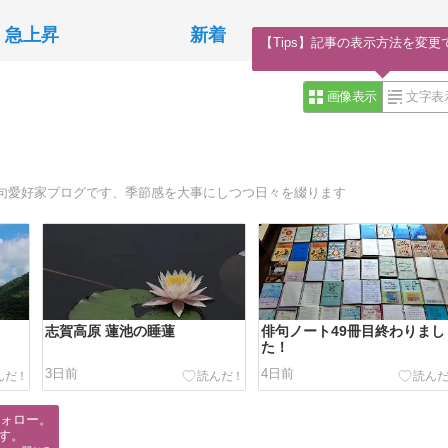
急上昇
新着
【Tips】記事の表示方法を変更
画像表示
文字表
句愛好家ブログです、季節感を大事にしつつ日々を綴ります
志賀高原 蓮池の睡蓮
俳句ノート49冊目終わりまし
た！
3日前
4日前
ォロー。

す。