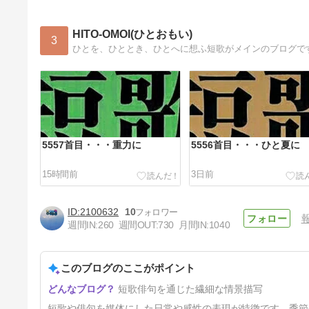
HITO-OMOI(ひとおもい)
3
ひとを、ひととき、ひとへに想ふ短歌がメインのブログです
5557首目・・・重力に
5556首目・・・ひと夏に
15時間前
3日前
2100632
10
週間IN:
260
週間OUT:
730
月間IN:
1040
このブログのここがポイント
5551首目・・・『歌集水枕』
短歌俳句を通じた繊細な情景描写
を読む
9日前
短歌や俳句を媒体にした日常や感性の表現が特徴です。季節