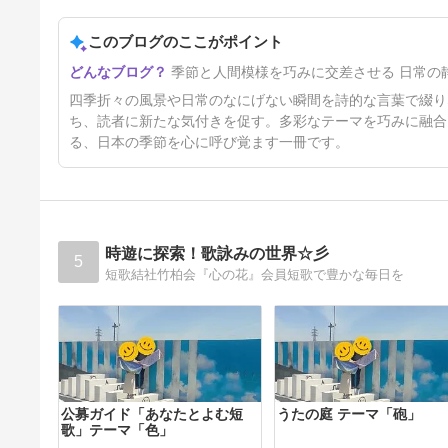
このブログのここがポイント
ステテコ（令和８年７月３１日
季節と人間模様を巧みに交差させる 日常の
～８月１日掲載分）
10日前
四季折々の風景や日常のなにげない瞬間を詩的な言葉で綴り
ち、読者に新たな気付きを促す。多彩なテーマを巧みに融合
る、日本の季節を心に呼び覚ます一冊です。
時遊に探索！歌詠みの世界☆彡
5
短歌結社竹柏会『心の花』会員短歌で豊かな毎日を
公募ガイド「あなたとよむ短
うたの庭 テーマ「砲」
歌」テーマ「色」