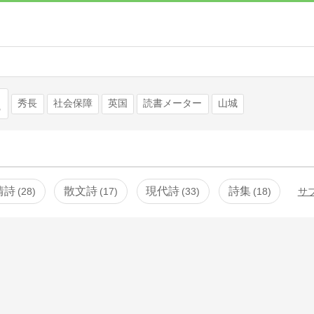
検索
秀長
社会保障
英国
読書メーター
山城
情詩
散文詩
現代詩
詩集
28
17
33
18
サ