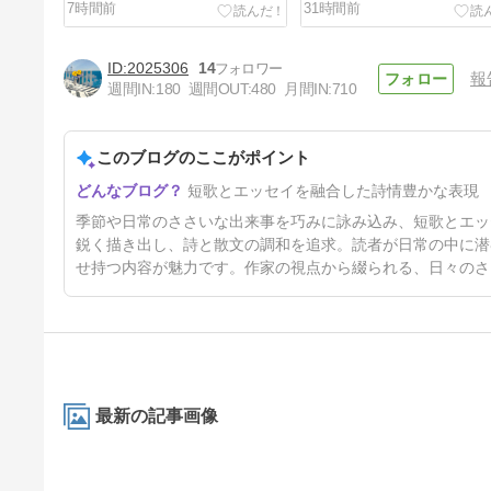
7時間前
31時間前
2025306
14
報
週間IN:
180
週間OUT:
480
月間IN:
710
このブログのここがポイント
うたの庭で首席を頂きました！
短歌とエッセイを融合した詩情豊かな表現
5日前
季節や日常のささいな出来事を巧みに詠み込み、短歌とエッ
鋭く描き出し、詩と散文の調和を追求。読者が日常の中に潜
せ持つ内容が魅力です。作家の視点から綴られる、日々のさ
最新の記事画像