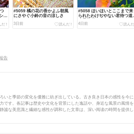
いつ
#5059 橘の花の香かよふ朝風
#5058 ほいほいとここまで来
シー
にさやぐ小鈴の音の涼しさ
られたわけぢやない君待つ道
凌霄花咲く
3日前
4日前
報告
ろいと季節の変化を優雅に紡ぎ出している。古き良き日本の感性を今に
力です。各記事は歴史や文化を背景にした逸話や、身近な風景の風情を
静謐な美意識と繊細な感性が調和した文章は、深い阅读の時間を提供し