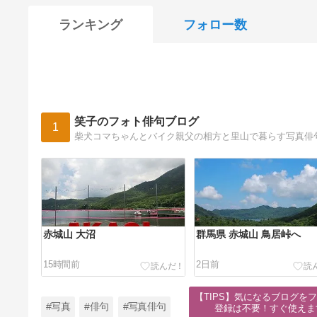
ランキング
フォロー数
笑子のフォト俳句ブログ
1
柴犬コマちゃんとバイク親父の相方と里山で暮らす写真俳
赤城山 大沼
群馬県 赤城山 鳥居峠へ
15時間前
2日前
【TIPS】気になるブログをフ
#写真
#俳句
#写真俳句
登録は不要！すぐ使えま