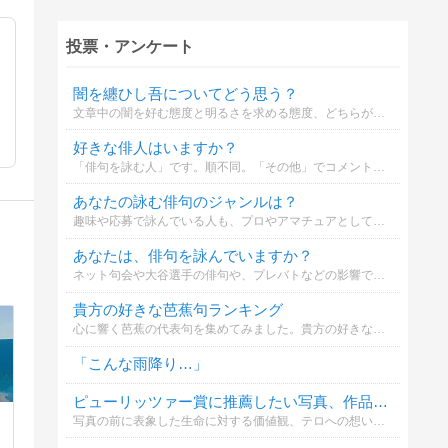
投票・アンケート
闇を纏ひし吾についてどう思う？
文章中の闇を好む態度と明るさを求める態度、どちらがより共感できるか選んでください
好きな俳人はいますか？
「俳句を詠む人」です。順不同。「その他」でコメントに名前を書く時は本名ではなく、俳句用の名前を書いてください。
あなたの詠む俳句のジャンルは？
趣味や応募で詠んでいる人も、プロやアマチュアとして活動している人も、よろしければご参加ください。
あなたは、俳句を詠んでいますか？
ネット句会や大谷選手の俳句や、プレバトなどの影響で、趣味や応募で俳句を詠む人が増え、子どもからシニアまで俳句が広まっているようです。俳句を詠(よ)むとは、自分でオリジナルの俳句を作ることです。
貴方の好きな芭蕉句ランキング
心に響く芭蕉の代表句を集めてみました。貴方の好きな芭蕉句に票を入れてください。
「こんな雨降り…」
ピューリッツァー賞に推薦したい写真、作品、有田ヨシフ先生の『テロは許せない！』
写真の前に表象した生命に対する価値観、テロへの想い。作品は有田ヨシフ議員の『テロは許せない！』です。