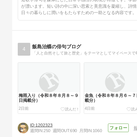
が漂います。短い詩の中に深い思索と美意識を凝縮し、詩情
日々の暮らしに潤いをもたらすための一助となる内容です。
飯島治蝶の俳句ブログ
4
「人と自然そして旅と歴史」をテーマとしてマイペースで
梅雨入り（令和８年８月８～９
金魚（令和８年８月６～７
日掲載分）
載分）
2日前
4日前
1202323
週間IN:
250
週間OUT:
690
月間IN:
1060