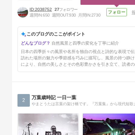
2038752
27
週間IN:
650
週間OUT:
930
月間IN:
2730
木戸池～黄菅（キスゲ）
このブログのここがポイント
7日前
自然風景と四季の変化を丁寧に紹介
日本の四季折々の風景や名所を独自の視点と詩的な表現で伝
訪れた場所の魅力や季節感を巧みに描写し、風景の持つ静け
により、自然の美しさとその色彩豊かさを引き立て、読者の
万葉歳時記 一日一葉
2
やまとうたは言葉の架け橋です。『万葉集』から現代短歌