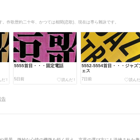
。作歌歴約二十年、かつては相聞(恋歌)、現在は専ら雜詠です。
5555首目・・・固定電話
5552-5554首目・・・ジャズ
ェス
5日前
7日前
報告
や風景、微妙な心情の機微を鋭く捉え、言葉の選び方にも洗練された趣