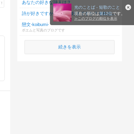
あなたの好きな詩人は？
光のことば - 短歌のこと
詩が好きですか？小説が好きですか？それとも・・・
現在の順位は
第12位
です。
≫
このブログの順位を表示
戀文-koibumi-
ポエムと写真のブログです
続きを表示