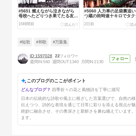
#5651 燃えながら泣きながら
#5060 人力車の足袋裏追
母校へたどりつき果てたる友よ
つ蔵の街時速十キロでタク
八月六日
流す
15時間前
2日前
#短歌
#和歌
#万葉集
1597028
22
週間IN:
560
週間OUT:
1340
月間IN:
2130
#5057 との曇り雨布留川のさ
ざれ波間なくも君は思ほゆるか
も
このブログのここがポイント
5日前
四季折々の花と風物詩を丁寧に描写
日本の伝統的な詩歌や風土に根ざした言葉選びで、自然の移
伝えつつ、詩的な表現を通じて日常に彩りを添える視点が魅
絶妙に融合させ、その奥深さと新鮮さを兼ね備えています。
ます。