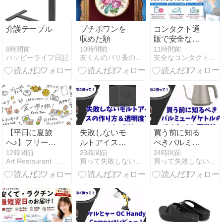
介護テーブル
プチポワンを
コンタクト通
収めた額
販で安全なサ
イトを見分け
8時間前
10時間前
11時間前
ハッピーライフ日記
友くんのパリ蚤の市散歩
安全なコンタクト通販おすすめ3選！安全なサイトの見分け方♪
る10項目｜失
敗しない選び
方を解説
【平日に夏旅
失敗しないモ
買う前に知る
へ♪】フリーラ
ルトアイスの
べきバルミュ
ンス管理栄養
作り方＆透明
ーダケトルの
12時間前
23時間前
24時間前
Art Restaurant 「こころばえ」
買って失敗しない家電サイト
買って失敗しない家電サイト
士の最高の働
度アップの裏
デメリットと
き方！
技
回避法