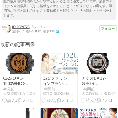
際の使用感や特徴をわかりやすく伝えることに注力しています。最新のア
イテムや健康美に関する情報を求める方にとって頼りになる内容です。専
門的な視点と親しみやすさを兼ね備えた解説で、生活の質向上をサポート
します。
2089725
8
週間IN:
10
週間OUT:
92
月間IN:
58
最新の記事画像
CASIO AE-
D2Cファッシ
カシオBABY-
1500WHC-8A
ョンブランド
G BGR-
の多機能デジ
とは？【メリ
3003U-1JFの
40分前
3時間前
5時間前
人気腕時計カタログ
EXTO BLOG~日本レディースファッションまとめブログ~
人気腕時計カタログ
タル腕時計レ
ットと注意
魅力を徹底解
ビュー
点】
説