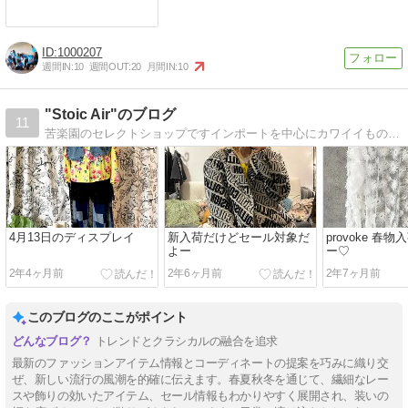
1000207
週間IN:
10
週間OUT:
20
月間IN:
10
"Stoic Air"のブログ
11
苦楽園のセレクトショップですインポートを中心にカワイイものを集めてます
4月13日のディスプレイ
新入荷だけどセール対象だ
provoke 春
よー
ー♡
2年4ヶ月前
2年6ヶ月前
2年7ヶ月前
このブログのここがポイント
トレンドとクラシカルの融合を追求
最新のファッションアイテム情報とコーディネートの提案を巧みに織り交
ぜ、新しい流行の風潮を的確に伝えます。春夏秋冬を通じて、繊細なレー
スや飾りの効いたアイテム、セール情報もわかりやすく展開され、装いの