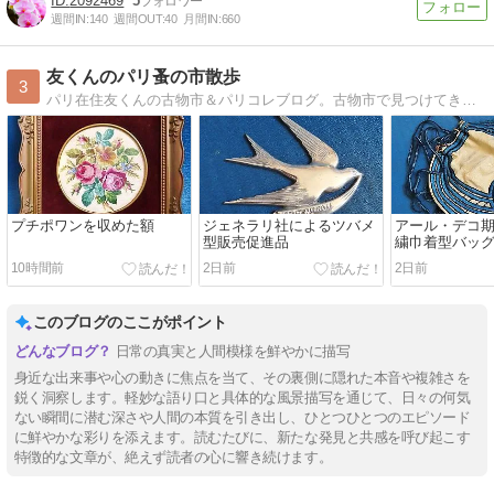
2092469
5
週間IN:
140
週間OUT:
40
月間IN:
660
友くんのパリ蚤の市散歩
3
パリ在住友くんの古物市＆パリコレブログ。古物市で見つけてきたヴィンテージ・アンティークと、パリコレの様子を写真入りでご紹介
プチポワンを収めた額
ジェネラリ社によるツバメ
アール・デコ
型販売促進品
繍巾着型バッ
10時間前
2日前
2日前
このブログのここがポイント
日常の真実と人間模様を鮮やかに描写
身近な出来事や心の動きに焦点を当て、その裏側に隠れた本音や複雑さを
鋭く洞察します。軽妙な語り口と具体的な風景描写を通じて、日々の何気
ない瞬間に潜む深さや人間の本質を引き出し、ひとつひとつのエピソード
に鮮やかな彩りを添えます。読むたびに、新たな発見と共感を呼び起こす
特徴的な文章が、絶えず読者の心に響き続けます。