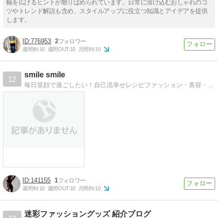
幅を広げるヒントが散りばめられています。日常に溶け込むおしゃれのコ
ツやトレンド解説も含め、スタイルアップに役立つ知識とアイデアを提供
します。
776953
2
週間IN:
10
週間OUT:
10
月間IN:
10
smile smile
12
毎日笑顔で過ごしたい！自己流幸せレシピファッション・美容・音楽・映画・旅の事を綴った日記
141155
1
週間IN:
10
週間OUT:
10
月間IN:
10
迷彩ファッショングッズ 紹介ブログ