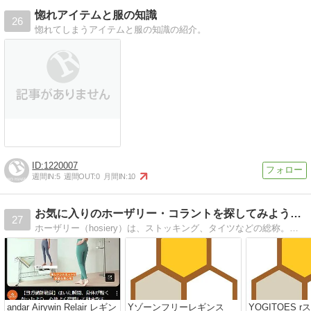
惚れアイテムと服の知識
26
惚れてしまうアイテムと服の知識の紹介。
1220007
週間IN:
5
週間OUT:
0
月間IN:
10
お気に入りのホーザリー・コラントを探してみよう！！
27
ホーザリー（hosiery）は、ストッキング、タイツなどの総称。コラント（collant）は、キュっとしてて脚先から腰のあたりまである、タイツとかパンストのよう
andar Airywin Relair レギン
Yゾーンフリーレギンス
YOGITOES 