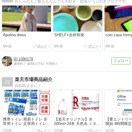
おしゃれもご飯ももなんでも大好き。欲張りつぶやきブログです。
Apolina dress
SHELF×吉村和美
coin case form
8年前
8年前
8年前
1090179
週間IN:
7
週間OUT:
62
月間IN:
7
楽天市場商品紹介
23
自由気ままに！
携帯トイレ 簡易トイレ 非
【楽天オリジナル】水
【要エントリー！
常用トイレ 災害用トイレ
500ml×24本 天然水 ミネラ
開始 4時間限
女性用 男性用 車 登山 片手
ルウォーター 飲料水 まと
ップ対象】マ
2日前
2日前
2日前