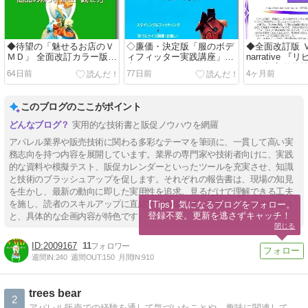
◆待望の「魅せるお店のＶ
◇廉価・決定版「服のボデ
◆全面改訂版 
ＭＤ」 全面改訂カラー版
ィフィッター実践講座」発
narrative 
発売！
売！
りと顧客動員
64日前
77日前
4ヶ月前
このブログのここがポイント
実用的な技術書と販促ノウハウを網羅
アパレル業界や販売技術に関わる多彩なテーマを筆頭に、一貫して高い実
務志向を持つ内容を展開しています。業界の専門家や技術者向けに、実践
的な資料や模擬テスト、販促カレンダーといったツールを充実させ、知識
と技術のブラッシュアップを促します。それぞれの報告書は、現場の知見
を生かし、最新の動向に即した実用性を追求。見るだけで理解できる工夫
を施し、読者のスキルアップに直結する構成です。広範なテーマの幅広さ
【Tips】気になるブログをフォロー。

登録不要。更新を逃さずキャッチ！
と、具体的な企画内容が特色です。
閉じる
2009167
11
週間IN:
240
週間OUT:
150
月間IN:
910
trees bear
2
アパレル販売での経験を通して気づいたことや、趣味に関連してちょっと役に立つ情報などが中心です。映画については日本公開日でまとめてご紹介。いくつかの作品をピックアップして軽くレビューしたり、ときどき脱線したりしています。