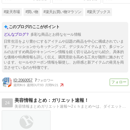
で秒速トイレ 50個セット
め買い 安い 業務用 家庭用
Office Home
男女兼用
大容量
り様5枚限り】
#楽天市場
#買い物
#楽天お買い物マラソン
#楽天ブックス
このブログのここがポイント
多彩な商品とお得なセール情報
日常生活をより豊かにするアイテムや話題の商品を中心に構成されていま
す。ファッションからキッチングッズ、デジタルアイテムまで、多ジャン
ルのおすすめ商品やキャンペーン情報を鋭く切り込みながら紹介。具体的
な価格や特典情報も詳しく伝え、購買意欲を高める工夫が随所に施されて
います。セールやクーポン情報を駆使し、お得感と新アイテムの発見を両
立させているのが特徴です。
2060057
7
週間IN:
6
週間OUT:
93
月間IN:
21
美容情報まとめ：ガリエット速報！
24
美容情報まとめガリエット速報〜2ｃｈまとめ〜は、ダイエットや美容を頑張る皆様にダイエット方法（ダイエットレシピ、ダイエットの運動）の最新情報、美容ブログなどか…