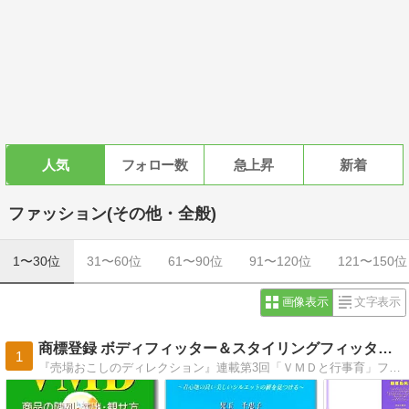
人気
フォロー数
急上昇
新着
ファッション(その他・全般)
1〜30位
31〜60位
61〜90位
91〜120位
121〜150位
画像表示
文字表示
商標登録 ボディフィッター＆スタイリングフィッター 実践講座
1
『売場おこしのディレクション』連載第3回「ＶＭＤと行事育」ファッション販売2021年7月号 /『人間・時間・空間という三間をプロデュースする商い』第187回 商いの実学・遊学・雑学 ストアーズレポート5・6月合併号