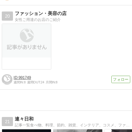
ファッション・美容の店
20
女性ご用達のお店のご紹介
991749
週間IN:
8
週間OUT:
24
月間IN:
8
連々日和
21
記事一覧食べ物、料理、節約、雑貨、インテリア、コスメ、ファッションのこと。日々の暮らしアレコレを綴ってます。お気に入りの品でシンプルに暮らすを目標にしていま