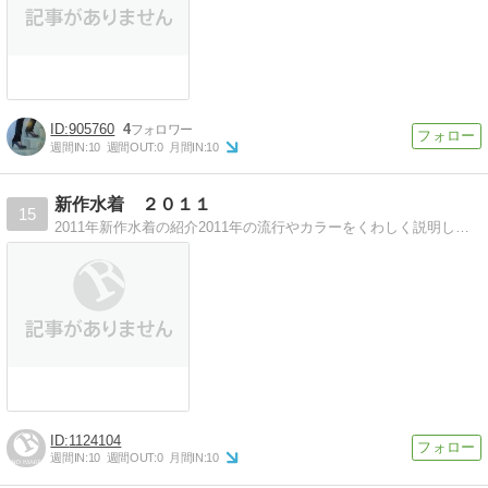
905760
4
週間IN:
10
週間OUT:
0
月間IN:
10
新作水着 ２０１１
15
2011年新作水着の紹介2011年の流行やカラーをくわしく説明しています
1124104
週間IN:
10
週間OUT:
0
月間IN:
10