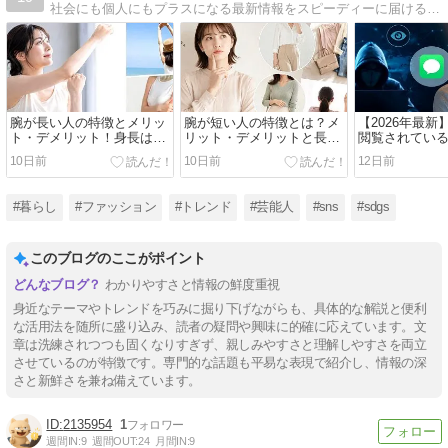
社会にも個人にもプラスになる最新情報をスピーディーに届けるキュレーション＆オリジナルメディア。
腕が長い人の特徴とメリッ
腕が短い人の特徴とは？メ
【2026年最新
ト・デメリット！身長は伸
リット・デメリットと長く
閲覧されてい
びるのか徹底解説
見せる服の選び方・ストレ
方法と対処法
10日前
10日前
12日前
ッチ法
#暮らし
#ファッション
#トレンド
#芸能人
#sns
#sdgs
このブログのここがポイント
わかりやすさと情報の鮮度重視
身近なテーマやトレンドを巧みに掘り下げながらも、具体的な解説と便利
な活用法を随所に盛り込み、読者の疑問や興味に的確に応えています。文
章は洗練されつつも固くなりすぎず、親しみやすさと理解しやすさを両立
させているのが特徴です。専門的な話題も平易な表現で紹介し、情報の深
さと新鮮さを兼ね備えています。
2135954
1
週間IN:
9
週間OUT:
24
月間IN:
9