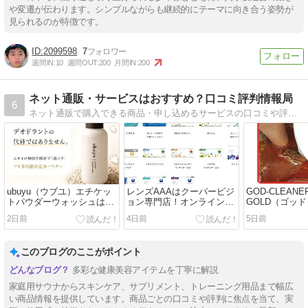
や変遷が伝わります。シンプルながらも継続的にテーマに向き合う姿勢が
見られるのが特徴です。
2099598
7
週間IN:
10
週間OUT:
200
月間IN:
200
ネット通販・サービスはおすすめ？口コミ評判情報局
6
ネット通販で購入できる商品・申し込めるサービスの口コミや評判を紹介しています。
ubuyu（ウブユ）エチケッ
レンズAAAはクーパービジ
GOD-CLEANE
トパウダーウォッシュはワ
ョン専門店！オンライン診
GOLD（ゴッ
キ専用酵素パウダー
療で処方箋発行！
ゴールド）の
2日前
4日前
5日前
このブログのここがポイント
多彩な健康美容アイテムを丁寧に解説
家庭用サウナからスキンケア、サプリメント、トレーニング用品まで幅広
い商品情報を提供しています。商品ごとの口コミや評判に焦点を当て、実