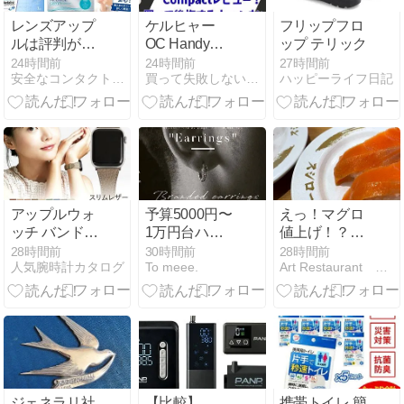
レンズアップ
ケルヒャー
フリップフロ
ルは評判が悪
OC Handy
ップ テリック
い？｜良い口
Compactレビ
24時間前
24時間前
27時間前
安全なコンタクト通販おすすめ3選！安全なサイトの見分け方♪
買って失敗しない家電サイト
ハッピーライフ日記
コミ・送料・
ュー！買って
処方箋・返品
後悔する人・
条件を徹底解
しない人
説
アップルウォ
予算5000円〜
えっ！マグロ
ッチ バンド
1万円台ハイ
値上げ！？で
M003 おしゃ
センスなブラ
も、通っちゃ
28時間前
30時間前
28時間前
人気腕時計カタログ
To meee.
Art Restaurant 「こころばえ」
れレザー
ンドのメンズ
うんだろう
ピアス｜彼氏
な〜
や男友達へ男
性が喜ぶアク
セサリープレ
ゼント
ジェネラリ社
【比較】
携帯トイレ 簡