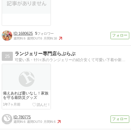
1680625
5
週間IN:
6
週間OUT:
6
月間IN:
16
ランジェリー専門店らぶらぶ
25
可愛い系・ｾｸｼｨ系のランジェリーの紹介安くて可愛い下着や新商品をいち早くお知らせします
備えあれば憂いなし！家族
を守る最防災グッズ
1年7ヶ月前
780775
週間IN:
6
週間OUT:
0
月間IN:
6