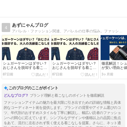
あずにゃんブログ
4
アパレル・ファッション関連、アパレルの仕事の悩み。ファッションメインの雑誌ブログです。宜しくお願いします(* ´ ▽ ` *)ﾉ
シュガーケーンはダサい？
シュガーケーンはダサい？
徹底解説！シ
おじさんを脱却する着こな
おじさんを脱却する着こな
が安い理由と
し術
し術
質の秘密
87日前
87日前
3ヶ月前
このブログのここがポイント
ブランド理解と着こなしのポイントを徹底解説
ファッションアイテムの魅力を最大限に引き出すための詳細な情報と具体
的なコーディネート術を提供します。ブランドの背景やアイテム選びのコ
ツ、年代別のおすすめスタイルを丁寧に解説し、幅広い読者のファッショ
ンへの関心に応えています。シンプルなデザインや価格以上の品質に焦点
をあて、流行に左右されず長く使える着こなしを提案。さらに、ネット通