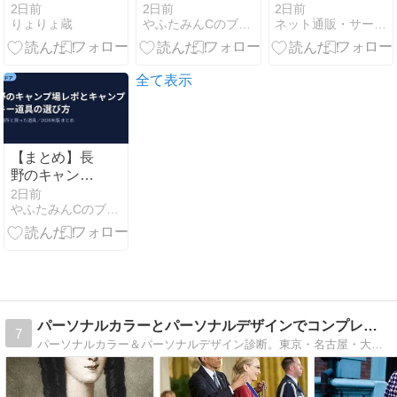
袋の中身ネタ
していい？ 直
トパウダーウ
2日前
2日前
2日前
りょりょ蔵
やふたみんCのブログ
ネット通販・サービスはおすすめ？口コミ評判情報局
バレは？予約
す前に押さえ
ォッシュはワ
開始日や購入
る3点と症状
キ専用酵素パ
方法について
別の補修手順
ウダー
も！
全て表示
【まとめ】長
野のキャンプ
場レポとキャ
2日前
やふたみんCのブログ
ンプ・スキー
道具の選び方
【2026年版】
パーソナルカラーとパーソナルデザインでコンプレックスを消す
7
パーソナルカラー＆パーソナルデザイン診断。東京・名古屋・大阪ほか出張。お買い物同行（ショッピングガイド）とメイクレッスンも。似合う服を着たい人に。