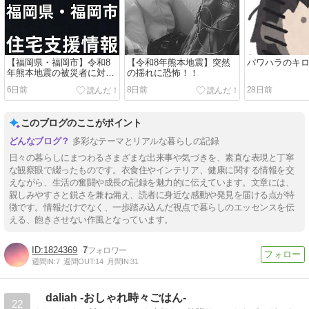
【福岡県・福岡市】令和8
【令和8年熊本地震】突然
パワハラのキ
年熊本地震の被災者に対し
の揺れに恐怖！！
て住宅支援を実施
6日前
8日前
28日前
このブログのここがポイント
多彩なテーマとリアルな暮らしの記録
日々の暮らしにまつわるさまざまな出来事や気づきを、素直な表現と丁寧
な観察眼で綴ったものです。衣食住やインテリア、健康に関する情報を交
えながら、生活の奮闘や成長の記録を魅力的に伝えています。文章には、
親しみやすさと鋭さを兼ね備え、読者に身近な感動や発見を届ける点が特
徴です。情報だけでなく、一歩踏み込んだ視点で暮らしのエッセンスを伝
える、飽きさせない作風となっています。
1824369
7
週間IN:
7
週間OUT:
14
月間IN:
31
daliah -おしゃれ時々ごはん-
22