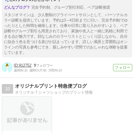
完全予約制、グループ割引対応、ペア診断推奨
スタジオマインは、少人数制のプライベートサロンとして、パーソナルカ
ラー診断を提供しています。予約は3～4日前までに行い、完全予約制でゆ
ったりとした時間を確保します。仕事や日常に取り入れやすいよう、ペア
診断やグループ割引も用意されており、家族や友人と一緒に気軽に利用で
きる点が魅力です。顔なじみのカラーリストとじっくり話しながら、自分
に似合う色を見つける喜びが詰まっています。詳しい風景と雰囲気はオン
ラインの写真も参考にでき、親しみやすい空間でのおしゃれな体験を提案
しています。
912752
9
週間IN:
10
週間OUT:
60
月間IN:
10
オリジナルプリント特急便ブログ
10
オリジナルＴシャツショップのプリント情報