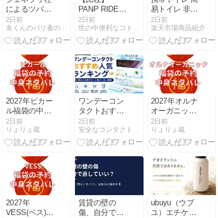
によるツバメ
PANP RIDEと
易トイレ 非常
型販売促進品
AIRの違い
用トイレ 災害
2日前
2日前
2日前
友くんのパリ蚤の市散歩
世の中便利なコトだらけ
楽天市場商品紹介
は？用途別の
用トイレ 女性
選び方ガイド
用 男性用 車
登山 片手で秒
速トイレ 50個
セット 男女兼
用
2027年ピカー
ワンデーコン
2027年オルナ
ル福袋の中身
タクトおすす
オーガニック
ネタバレは？
め人気ランキ
福袋の中身ネ
2日前
2日前
2日前
りょりょ蔵
安全なコンタクト通販おすすめ3選！安全なサイトの見分け方♪
りょりょ蔵
予約開始日や
ング｜初心者
タバレは？予
購入方法につ
向けの選び方
約開始日や購
いても！
と人気商品を
入方法につい
徹底比較
ても！
【2026年版】
2027年
賃貸の壁の
ubuyu（ウブ
VESS(ベス)福
傷、自分で直
ユ）エチケッ