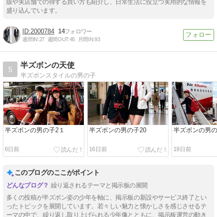
販や実店舗での得する買い方も紹介し、日常生活に役立つ実用的な情報を
盛り込んでいます。
2000784
14
週間IN:
27
週間OUT:
45
月間IN:
93
半ズボンの天使
5
半ズボンスタイルの男の子
半ズボンの男の子2１
半ズボンの男の子20
半ズボンの男の
6日前
16日前
19日前
このブログのここがポイント
繰り返されるテーマと掲示板の展開
多くの投稿が半ズボン姿の少年を軸に、掲示板の新設やサービス終了とい
ったトピックを展開しています。若々しい魅力と懐かしさを感じさせるテ
ーマの中で、繰り返し取り上げられる少年像とともに、掲示板運営の動き