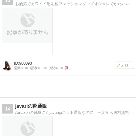
13
お洒落でカワイイ迷彩柄ファッショングッズオシャレでかわいいをテーマに、服やパンツ、靴、小物、様々なアイテムを紹介!!
980098
週間IN:
10
週間OUT:
10
月間IN:
10
javariの靴通販
14
Amazonの靴屋さんjavarijpネット通販なのに、一足から送料無料返品無料で何度でも試し履きOK！