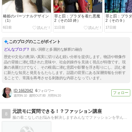
椿姫のパーソナルデザイン
罪と罰：プラダを着た悪魔
罪と罰：プラ
（1）
2（その10 終）
2（その９）
6日前
11日前
17日前
このブログのここがポイント
鋭い洞察と多層的な解釈の融合
歴史や文化の奥深い真実に切り込む鋭い分析を提供します。物語や映像作
品の背後に潜む隠された意味や、社会的操作を見抜く視点が特徴です。現
象の表層だけでなく、その根底に潜む意図や影響を浮き彫りにし、読む者
に新たな知見と発見をもたらします。話題の背景にある深層情報を分析す
ることで、常識を再考させる刺激的な内容となっています。
1662042
6
週間IN:
10
週間OUT:
80
月間IN:
20
元読モに質問できる！？ファッション講座
8
服の着こなしのお悩みを解決しますみんなでファッションを学んでお洒落レディーを目指そう＾＾