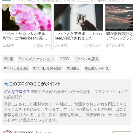
「ペットサロン＆ホテル
「ハウスケアラボ」にtrees
時在服飾設計
With」にtrees bearが紹介
bearが紹介されました
アパレルブラ
されました
『TOKIARI』
17日前
5ヶ月前
1年8ヶ月前
#映画
#メンズファッション
#VOD
#アパレル店員
#アパレル転職
#アパレル未経験
#公開日
#転職サービス
このブログのここがポイント
季節に合わせた素材やカラーの提案、ブランド・ショップ
の詳細紹介
季節にふさわしい素材やカラーを解説し、快適さやおしゃれを両立できる
アイテムを丁寧に紹介しています。ブランドや通販サイトの特徴、口コミ
情報も取り入れることで、役立つ情報を網羅し、読者が自分に合った選択
をしやすい構成となっています。