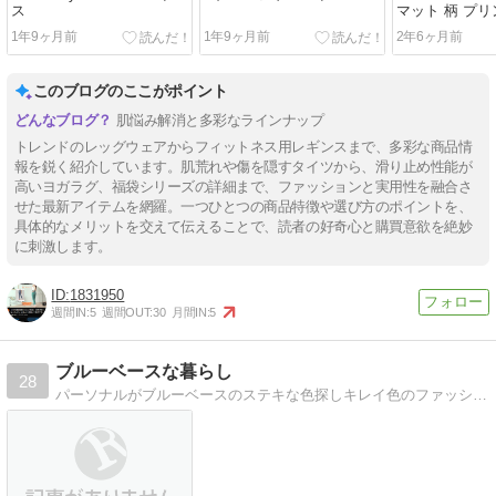
ス
マット 柄 プリン
トース ヨガラ
1年9ヶ月前
1年9ヶ月前
2年6ヶ月前
ル / [A] 24
ガタオル
このブログのここがポイント
肌悩み解消と多彩なラインナップ
トレンドのレッグウェアからフィットネス用レギンスまで、多彩な商品情
報を鋭く紹介しています。肌荒れや傷を隠すタイツから、滑り止め性能が
高いヨガラグ、福袋シリーズの詳細まで、ファッションと実用性を融合さ
せた最新アイテムを網羅。一つひとつの商品特徴や選び方のポイントを、
具体的なメリットを交えて伝えることで、読者の好奇心と購買意欲を絶妙
に刺激します。
1831950
週間IN:
5
週間OUT:
30
月間IN:
5
ブルーベースな暮らし
28
パーソナルがブルーベースのステキな色探しキレイ色のファッションアイテムを紹介