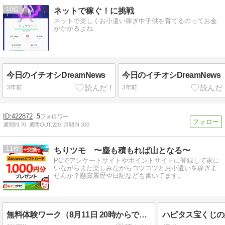
10
ネットで稼ぐ！に挑戦
ネットで楽しくお小遣い稼ぎ中子供を育てるのってお金
がかかるよね
今日のイチオシDreamNews
今日のイチオシDreamNews
3年前
3年前
422872
5
週間IN:
70
週間OUT:
220
月間IN:
300
11
ちりツモ 〜塵も積もれば山となる〜
PCでアンケートサイトやポイントサイトに登録して家に
いながらまた楽しみながらコツコツとお小遣いを稼ぎま
せんか？懸賞履歴や日記なども書いてます。
無料体験ワーク（8月11日 20時からです）
ハピタス宝くじの