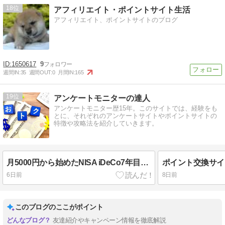
18
アフィリエイト・ポイントサイト生活
アフィリエイト、ポイントサイトのブログ
1650617
9
週間IN:
35
週間OUT:
0
月間IN:
165
19
アンケートモニターの達人
アンケートモニター歴15年。このサイトでは、経験をも
とに、それぞれのアンケートサイトやポイントサイトの
特徴や攻略法を紹介していきます。
月5000円から始めたNISA iDeCo7年目の収益合計
6日前
8日前
このブログのここがポイント
友達紹介やキャンペーン情報を徹底解説