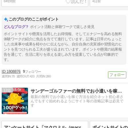
6時間前
4日前
このブログのここがポイント
ポイント活動と体験ワークで楽しさ発見
ポイントサイトや懸賞を活用したお得情報、そしてエナジーを高める無料
体験ワークの紹介に焦点を当てて進行しています。記事は日常のちょっと
した出来事や成果を軽やかに伝えながら、自分自身の充実感や習慣化のヒ
ントを見つけられる工夫が盛り込まれています。ポイントや懸賞の結果報
告を通じて、生活に彩りを添える楽しみ方を提案している点が印象的で
す。
1808876
9
週間IN:
70
週間OUT:
420
月間IN:
280
12
サンデーゴルファーの無料でお小遣いを稼ぐ方法
最新の無料でお小遣いを稼ぐ方法を紹介ネット初心者さ
んでもすぐ始めれるようにサイト毎の攻略記事は必見で
す
アンケートサイト「マクロミル（macromill）」で2026年8月9日なのに早くも今月2回目の換金達成！