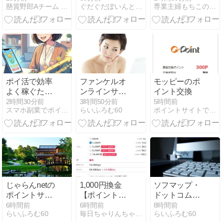
懸賞野郎Aチーム ポイント抽出大作戦 Second
ぐだぐだぽいんと日記
専業主婦もちこのお得活動&節約ブログ
り登録で楽天
ショコラ1個
ポイント30万
108円！
ポイントを山
分けプレゼン
ト。8/17 9:59
まで。
ポイ活で効率
ファンケルオ
モッピーのポ
よく稼ぐため
ンラインサイ
イント交換
の具体的な手
ト（FANCL）
2時間30分前
3時間50分前
5時間前
スマホ副業でポイ活を始めるなら、遠回りしない最短ルート公開
らいふろむ60
ポイントサイトで小さく稼ぐ
順と注意すべ
のポイントサ
き落とし穴と
イトランキン
は？
グ｜一番お得
な経由方法
【2026年8月
最新】
じゃらんnetの
1,000円換金
ソフマップ・
ポイントサイ
【ポイントイ
ドットコム
トランキング
ンカムでポイ
（Sofmap.com）
6時間前
6時間前
8時間前
らいふろむ60
毎日ちゃりんちゃりん
らいふろむ60
｜一番お得な
活】15万稼い
のポイントサ