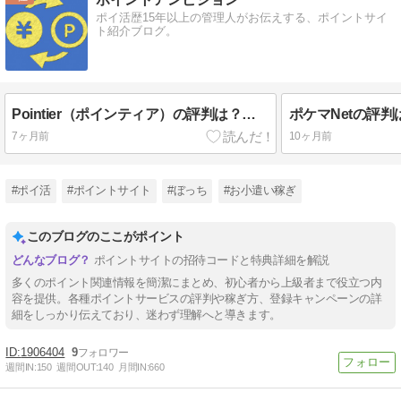
ポイ活歴15年以上の管理人がお伝えする、ポイントサイ
ト紹介ブログ。
Pointier（ポインティア）の評判は？ダメだ息をしていない…
7ヶ月前
10ヶ月前
#ポイ活
#ポイントサイト
#ぼっち
#お小遣い稼ぎ
このブログのここがポイント
ポイントサイトの招待コードと特典詳細を解説
多くのポイント関連情報を簡潔にまとめ、初心者から上級者まで役立つ内
容を提供。各種ポイントサービスの評判や稼ぎ方、登録キャンペーンの詳
細をしっかり伝えており、迷わず理解へと導きます。
1906404
9
週間IN:
150
週間OUT:
140
月間IN:
660