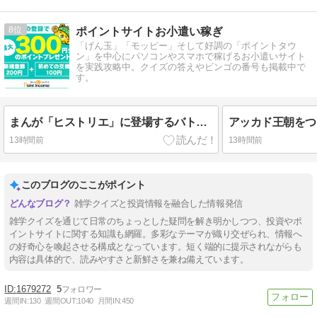
8
ポイントサイトお小遣い稼ぎ
「げん玉」「モッピー」そして好調の「ポイントタウ
ン」を中心にパソコンやスマホで稼げるお小遣いサイト
を実践攻略中。クイズの答えやビンゴの番号も掲載中で
す。
まんが「ヒストリエ」に登場するバトが剣技を教えたのは？
アッカド王朝をつ
13時間前
13時間前
このブログのここがポイント
雑学クイズと投資情報を融合した情報発信
雑学クイズを通じて日常のちょっとした疑問を解き明かしつつ、投資やポ
イントサイトに関する知識も網羅。多彩なテーマが織り交ぜられ、情報へ
の好奇心を喚起させる構成となっています。短く端的に提示されながらも
内容は具体的で、読みやすさと新鮮さを兼ね備えています。
1679272
5
週間IN:
130
週間OUT:
1040
月間IN:
450