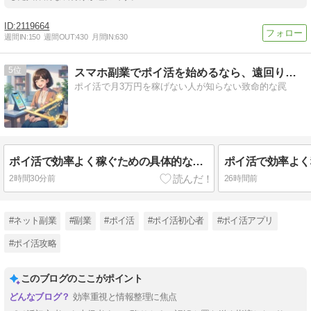
2119664
週間IN:
150
週間OUT:
430
月間IN:
630
5
スマホ副業でポイ活を始めるなら、遠回りしない最短ルート公開
ポイ活で月3万円を稼げない人が知らない致命的な罠
ポイ活で効率よく稼ぐための具体的な手順と注意すべき落とし穴とは？
2時間30分前
26時間前
#ネット副業
#副業
#ポイ活
#ポイ活初心者
#ポイ活アプリ
#ポイ活攻略
このブログのここがポイント
効率重視と情報整理に焦点