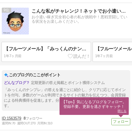
9
こんな私がチャレンジ！ネットでお小遣い稼ぎ中
お小遣い稼ぎ完全初心者の私が挑戦中！悪戦苦闘してい
る状況をお楽しみください。
【フルーツメール】「みっくんのナンプレ」2025/1/14答え
1年7ヶ月前
1年7ヶ月前
このブログのここがポイント
定期更新の答え掲載とポイント獲得システム
「みっくんのナンプレ」の答えを週ごとに紹介し、クリアに応じてポイン
トを付与。多数のゲームが利用できるサイトの魅力を伝えつつ、会員登録
による特典獲得を促進します。分かりやすい内容と最新情報がポイントで
【Tips】気になるブログをフォロー。

す。
登録不要。更新を逃さずキャッチ！
閉じる
1563579
8
週間IN:
70
週間OUT:
270
月間IN:
310