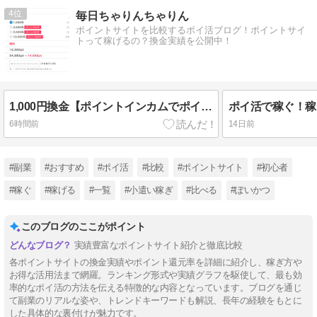
4
毎日ちゃりんちゃりん
ポイントサイトを比較するポイ活ブログ！ポイントサイ
トって稼げるの？換金実績を公開中！
1,000円換金【ポイントインカムでポイ活】15万稼いだポイントサイト！
ポイ活で稼ぐ！稼
6時間前
14日前
#副業
#おすすめ
#ポイ活
#比較
#ポイントサイト
#初心者
#稼ぐ
#稼げる
#一覧
#小遣い稼ぎ
#比べる
#ぽいかつ
このブログのここがポイント
実績豊富なポイントサイト紹介と徹底比較
各ポイントサイトの換金実績やポイント還元率を詳細に紹介し、稼ぎ方や
お得な活用法まで網羅。ランキング形式や実績グラフを駆使して、最も効
率的なポイ活の方法を伝える特徴的な内容となっています。ブログを通じ
て副業のリアルな姿や、トレンドキーワードも解説、長年の経験をもとに
した具体的な裏付けが魅力です。