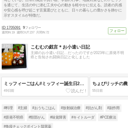
を通じて、生活の中に潜む工夫や心の動きを軽やかに伝える。読者の共感
や安心感を呼び起こす言葉選びとともに、日々の暮らしの豊かさを静かに
示すスタイルが特徴だ。
1705091
9
週間IN:
19
週間OUT:
237
月間IN:
72
23
こむむの戯言＊お小遣い日記
主婦のお小遣い日記…だったのですが2023年に原発不明
癌と告知され闘病日記と化しました
ミッフィーごはん#ミッフィー誕生日2026
ちょびリッチの農
49日前
55日前
#料理
#主婦
#おうちごはん
#放射線治療
#抗がん剤
#副作用
#原発不明癌
#頸部がん
#味覚障害
#キイトルーダ
#PCE療法
#免疫チェックポイント阻害薬