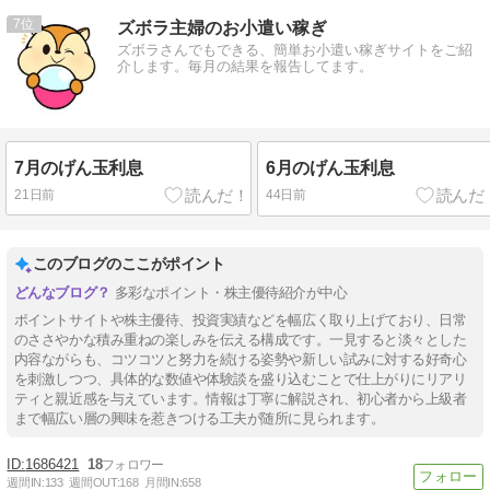
7
ズボラ主婦のお小遣い稼ぎ
ズボラさんでもできる、簡単お小遣い稼ぎサイトをご紹
介します。毎月の結果を報告してます。
7月のげん玉利息
6月のげん玉利息
21日前
44日前
このブログのここがポイント
多彩なポイント・株主優待紹介が中心
ポイントサイトや株主優待、投資実績などを幅広く取り上げており、日常
のささやかな積み重ねの楽しみを伝える構成です。一見すると淡々とした
内容ながらも、コツコツと努力を続ける姿勢や新しい試みに対する好奇心
を刺激しつつ、具体的な数値や体験談を盛り込むことで仕上がりにリアリ
ティと親近感を与えています。情報は丁寧に解説され、初心者から上級者
まで幅広い層の興味を惹きつける工夫が随所に見られます。
1686421
18
週間IN:
133
週間OUT:
168
月間IN:
658