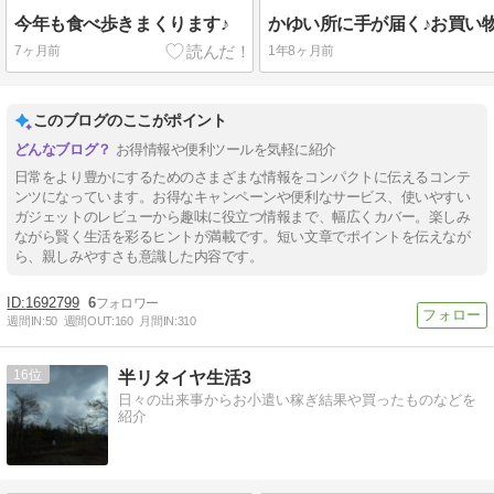
今年も食べ歩きまくります♪
7ヶ月前
1年8ヶ月前
このブログのここがポイント
お得情報や便利ツールを気軽に紹介
日常をより豊かにするためのさまざまな情報をコンパクトに伝えるコンテ
ンツになっています。お得なキャンペーンや便利なサービス、使いやすい
ガジェットのレビューから趣味に役立つ情報まで、幅広くカバー。楽しみ
ながら賢く生活を彩るヒントが満載です。短い文章でポイントを伝えなが
ら、親しみやすさも意識した内容です。
1692799
6
週間IN:
50
週間OUT:
160
月間IN:
310
16
半リタイヤ生活3
日々の出来事からお小遣い稼ぎ結果や買ったものなどを
紹介