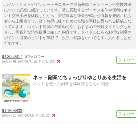
ポイントサイトやアンケートモニターの最新登録キャンペーンや交換方法
について詳細に紹介しています。常に変動するボーナス条件や便利なポイ
ント交換手段を比較しながら、実績豊富な筆者が確かな情報を発信。初心
者から上級者まで、賢くお得に稼ぐための知識を手軽に得られる構成にな
っています。ポイント制度の最新動向や、おすすめの登録タイミングも紹
介し、実践的な情報提供に徹した内容です。タイトルにあるお得な制度や
ポイント増量のヒントが満載で、役立つ知識をいつでも手に入れることが
可能です。
2050817
5
週間IN:
35
週間OUT:
110
月間IN:
135
20
ネット副業でちょっぴりゆとりある生活を
ネットを使った副業を体験談とともに紹介
1608833
週間IN:
21
週間OUT:
0
月間IN:
21