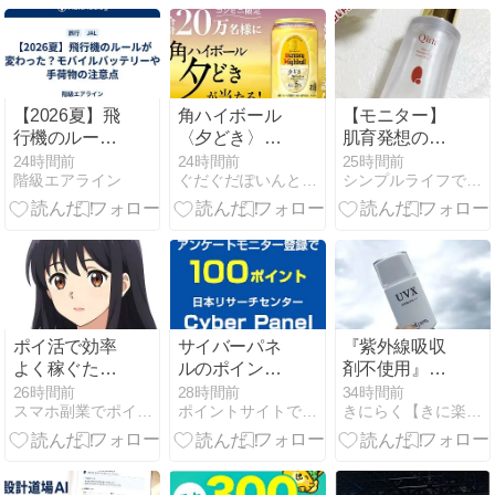
イントゲッ
ト！
【2026夏】飛
角ハイボール
【モニター】
行機のルール
〈夕どき〉
肌育発想の美
が変わった？
が、20万名に
容液♡
24時間前
24時間前
25時間前
階級エアライン
ぐだぐだぽいんと日記
シンプルライフでお金は貯まるのか！？奨学金800万円返済中
モバイルバッ
当たります。
テリーや手荷
8/17まで。
物の注意点
ポイ活で効率
サイバーパネ
『紫外線吸収
よく稼ぐため
ルのポイント
剤不使用』一
の完全ロード
交換
度使ったら手
26時間前
28時間前
34時間前
スマホ副業でポイ活を始めるなら、遠回りしない最短ルート公開
ポイントサイトで小さく稼ぐ
きにらく【きに楽】 | 楽天をお得に活用！
マップ
放せない！
【セルピュア
UVX】が敏感
肌の外出を劇