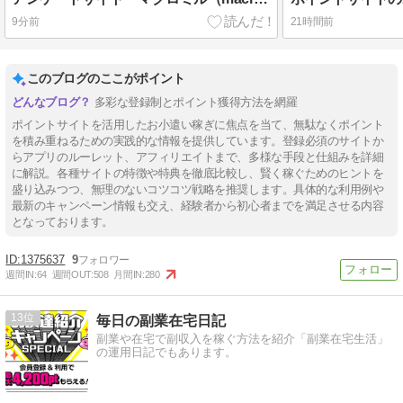
9分前
21時間前
このブログのここがポイント
多彩な登録制とポイント獲得方法を網羅
ポイントサイトを活用したお小遣い稼ぎに焦点を当て、無駄なくポイント
を積み重ねるための実践的な情報を提供しています。登録必須のサイトか
らアプリのルーレット、アフィリエイトまで、多様な手段と仕組みを詳細
に解説。各種サイトの特徴や特典を徹底比較し、賢く稼ぐためのヒントを
盛り込みつつ、無理のないコツコツ戦略を推奨します。具体的な利用例や
最新のキャンペーン情報も交え、経験者から初心者までを満足させる内容
となっております。
1375637
9
週間IN:
64
週間OUT:
508
月間IN:
280
13
毎日の副業在宅日記
副業や在宅で副収入を稼ぐ方法を紹介「副業在宅生活」
の運用日記でもあります。