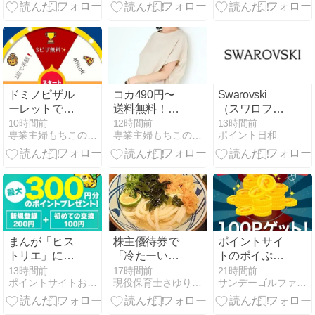
経由方法
だポイントサ
イトランキン
【2026年8月
イト！
グ｜一番お得
最新】
な経由方法
【2026年8月
最新】
ドミノピザル
コカ490円〜
Swarovski
ーレットでS
送料無料！！
（スワロフス
ピザ無料クー
さらに本日限
キー）のポイ
10時間前
12時間前
13時間前
専業主婦もちこのお得活動&節約ブログ
専業主婦もちこのお得活動&節約ブログ
ポイント日和
ポン当たる！
定20%オフク
ントサイト経
ーポンも！
由の還元比較
まんが「ヒス
株主優待券で
ポイントサイ
トリエ」に登
「冷たーいね
トのポイぷる
場するバトが
ばとろ旨塩う
の毎日挑戦で
13時間前
17時間前
21時間前
ポイントサイトお小遣い稼ぎ
現役保育士さゆりのFX初心者日記
サンデーゴルファーの無料でお小遣いを稼ぐ方法
剣技を教えた
どん」を食べ
きるポイガチ
のは？
てきた
ャで昨年12月
以来の100ポ