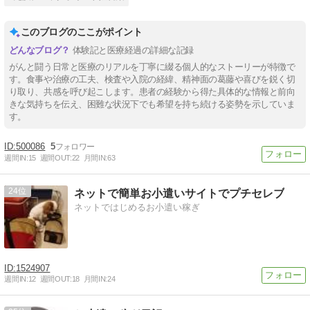
このブログのここがポイント
体験記と医療経過の詳細な記録
がんと闘う日常と医療のリアルを丁寧に綴る個人的なストーリーが特徴で
す。食事や治療の工夫、検査や入院の経緯、精神面の葛藤や喜びを鋭く切
り取り、共感を呼び起こします。患者の経験から得た具体的な情報と前向
きな気持ちを伝え、困難な状況下でも希望を持ち続ける姿勢を示していま
す。
500086
5
週間IN:
15
週間OUT:
22
月間IN:
63
24
ネットで簡単お小遣いサイトでプチセレブ
ネットではじめるお小遣い稼ぎ
1524907
週間IN:
12
週間OUT:
18
月間IN:
24