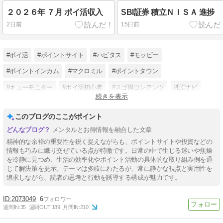
２０２６年 ７月 ポイ活収入
SBI証券 積立ＮＩＳＡ 進捗
2日前
15日前
#ポイ活
#ポイントサイト
#ハピタス
#モッピー
#ポイントインカム
#マクロミル
#ポイントタウン
#キューモニター
#ポイ活初心者
#スゴ得コンテンツ
#ECナビ
続きを表示
#トリマ
このブログのここがポイント
メンタルとお得情報を融合した文章
精神的な余裕の重要性を鋭く捉えながらも、ポイントサイトや投資などの
情報も巧みに織り交ぜている点が特徴です。日常の中で生じる迷いや焦燥
を冷静に見つめ、生活の効率化やポイント活動の具体的な取り組み例を通
じて解決策を提示。テーマは多岐にわたるが、常に静かな視点と実用性を
追求しながら、読者の思考と行動を誘導する構成が魅力です。
2073049
6
週間IN:
35
週間OUT:
189
月間IN:
210