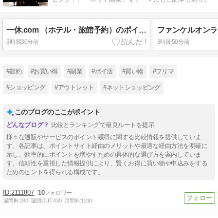
一休.com （ホテル・旅館予約）のポイントサイトランキング｜一番お得な経由方法【2026年8月最新】
3時間30分前
3時間50分前
#節約
#お買い得
#副業
#ポイ活
#買い物
#フリマ
#ショッピング
#アウトレット
#ネットショッピング
このブログのここがポイント
比較とランキングで最良ルートを提示
様々な通販やサービスのポイント獲得に関する比較情報を提供していま
す。各記事は、ポイントサイト経由のメリットや最適な経由方法を明確に
示し、効率的にポイントを増やすための具体的な選び方を案内していま
す。信頼性を重視した情報提供により、賢くお得に買い物や申込みをする
ためのヒントを得られる構成です。
2111807
10
週間IN:
280
週間OUT:
430
月間IN:
1310