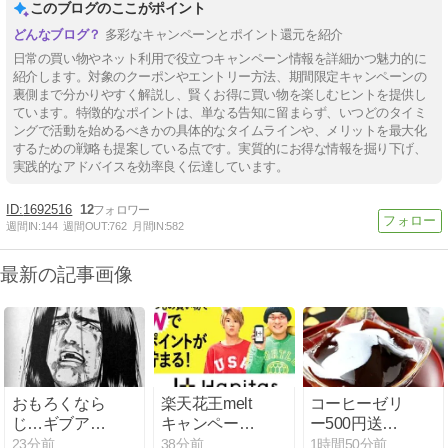
このブログのここがポイント
多彩なキャンペーンとポイント還元を紹介
日常の買い物やネット利用で役立つキャンペーン情報を詳細かつ魅力的に
紹介します。対象のクーポンやエントリー方法、期間限定キャンペーンの
裏側まで分かりやすく解説し、賢くお得に買い物を楽しむヒントを提供し
ています。特徴的なポイントは、単なる告知に留まらず、いつどのタイミ
ングで活動を始めるべきかの具体的なタイムラインや、メリットを最大化
するための戦略も提案している点です。実質的にお得な情報を掘り下げ、
実践的なアドバイスを効率良く伝達しています。
1692516
12
週間IN:
144
週間OUT:
762
月間IN:
582
最新の記事画像
おもろくなら
楽天花王melt
コーヒーゼリ
じ…ギブアッ
キャンペー
ー500円送料
プ…。
ン、お気に入
無料！パンオ
23分前
38分前
1時間50分前