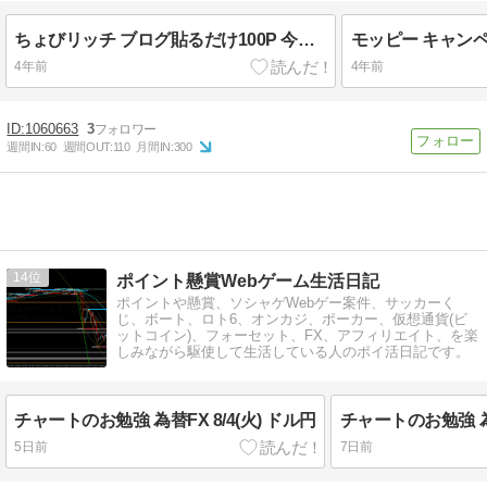
ちょびリッチ ブログ貼るだけ100P 今年も継続中♪
4年前
4年前
1060663
3
週間IN:
60
週間OUT:
110
月間IN:
300
14
ポイント懸賞Webゲーム生活日記
ポイントや懸賞、ソシャゲWebゲー案件、サッカーく
じ、ボート、ロト6、オンカジ、ポーカー、仮想通貨(ビ
ットコイン)、フォーセット、FX、アフィリエイト、を楽
しみながら駆使して生活している人のポイ活日記です。
チャートのお勉強 為替FX 8/4(火) ドル円
チャートのお勉強 為替
5日前
7日前