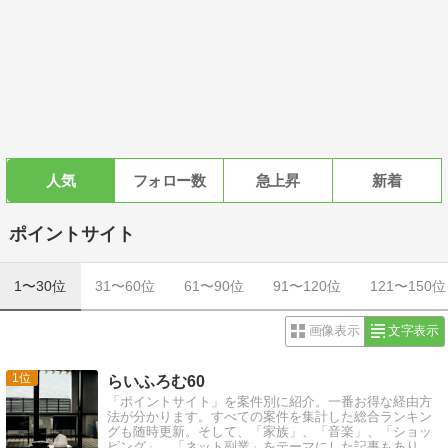
人気
フォロー数
急上昇
新着
ポイントサイト
1〜30位
31〜60位
61〜90位
91〜120位
121〜150位
画像表示
文字表示
1
らいふろむ60
「ポイントサイト」を案件別に紹介。一番お得な経由方
法が分かります。すべての案件を集計した総合ランキン
グも随時更新。そして、「家族」、「音楽」、「ショッ
ピング」、「ネット副業」をテーマにした記事もあり。