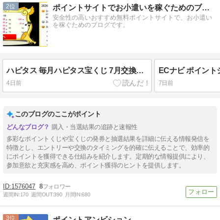
2
ポイントサイトでお小遣いを稼ぐためのブログ
安全性の高いおすすめ無料ポイントサイトで、お小遣い
を稼ぐためのブログです。
ハピタス 毎月ハピタス宝くじ 7月交換分 抽選結果
4日前
7日前
このブログのここがポイント
購入・当選結果の追跡と速報性
多彩なポイントくじや宝くじの発券と抽選結果を詳細に伝える情報発信を
特徴とし、エントリーや交換のタイミングを的確に伝えることで、効率的
にポイントを獲得できる仕組みを紹介します。定期的な情報提供により、
参加意欲と充実感を高め、ポイント獲得のヒントを提供します。
1576047
8
週間IN:
170
週間OUT:
390
月間IN:
680
3
ポイントアンビション