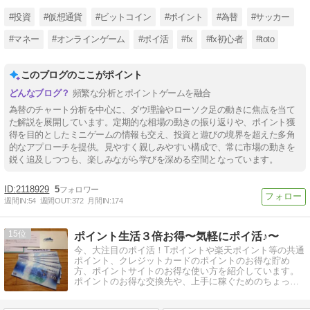
#投資
#仮想通貨
#ビットコイン
#ポイント
#為替
#サッカー
#マネー
#オンラインゲーム
#ポイ活
#fx
#fx初心者
#toto
このブログのここがポイント
頻繁な分析とポイントゲームを融合
為替のチャート分析を中心に、ダウ理論やローソク足の動きに焦点を当て
た解説を展開しています。定期的な相場の動きの振り返りや、ポイント獲
得を目的としたミニゲームの情報も交え、投資と遊びの境界を超えた多角
的なアプローチを提供。見やすく親しみやすい構成で、常に市場の動きを
鋭く追及しつつも、楽しみながら学びを深める空間となっています。
2118929
5
週間IN:
54
週間OUT:
372
月間IN:
174
15
ポイント生活３倍お得〜気軽にポイ活♪〜
今、大注目のポイ活！Tポイントや楽天ポイント等の共通
ポイント、クレジットカードのポイントのお得な貯め
方、ポイントサイトのお得な使い方を紹介しています。
ポイントのお得な交換先や、上手に稼ぐためのちょっと
したコツも紹介していきます。