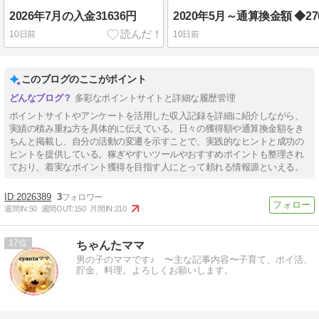
2026年7月の入金31636円
2020年5月～通算換金額 ◆27
10日前
10日前
このブログのここがポイント
多彩なポイントサイトと詳細な履歴管理
ポイントサイトやアンケートを活用した収入記録を詳細に紹介しながら、
実績の積み重ね方を具体的に伝えている。日々の獲得額や通算換金額をき
ちんと掲載し、自分の活動の変遷を示すことで、実践的なヒントと成功の
ヒントを提供している。稼ぎやすいツールやおすすめポイントも整理され
ており、着実なポイント獲得を目指す人にとって頼れる情報源といえる。
2026389
3
週間IN:
50
週間OUT:
150
月間IN:
210
17
ちゃんたママ
男の子のママです♪ 〜主な記事内容〜子育て、ポイ活、
貯金、料理。よろしくお願いします。