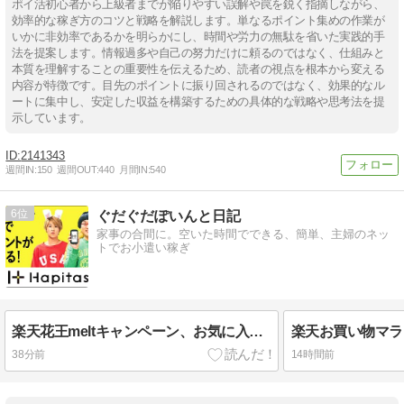
ポイ活初心者から上級者までが陥りやすい誤解や罠を鋭く指摘しながら、
効率的な稼ぎ方のコツと戦略を解説します。単なるポイント集めの作業が
いかに非効率であるかを明らかにし、時間や労力の無駄を省いた実践的手
法を提案します。情報過多や自己の努力だけに頼るのではなく、仕組みと
本質を理解することの重要性を伝えるため、読者の視点を根本から変える
内容が特徴です。目先のポイントに振り回されるのではなく、効果的なル
ートに集中し、安定した収益を構築するための具体的な戦略や思考法を提
示しています。
2141343
週間IN:
150
週間OUT:
440
月間IN:
540
6
ぐだぐだぽいんと日記
家事の合間に。空いた時間でできる、簡単、主婦のネッ
トでお小遣い稼ぎ
楽天花王meltキャンペーン、お気に入り登録で楽天ポイント30万ポイントを山分けプレゼント。8/17 9:59まで。
38分前
14時間前