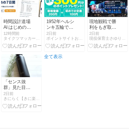
的に変える神
の日焼け止め
だった
時間設計道場
1952年ヘルシ
現地観戦で勝
AI はじめの7
ンキ五輪でマ
利をもぎ取っ
日間ー7日
ラソンなど3
てきた
12時間前
2日前
2日前
タイクツマッカートニー|退屈はすべてを手に入れる
ポイントサイトお小遣い稼ぎ
現役保育士さゆりのFX初心者日記
間・時間の棚
冠に輝いたエ
卸しワーク
ミール・ザト
を、AIと一緒
ペックは何と
にやり切る実
呼ばれた？
全て表示
践ガイド
「センス抜
群」見た目も
機能も満点！
2日前
きにらく【きに楽】 | 楽天をお得に活用！
【BOTTLE
BOTTLE 水
筒】がお出か
けやジムの必
須アイテムだ
った