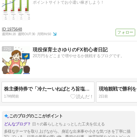
ポイントサイトでお小遣い稼ぎしよう！
1975648
週間IN:
20
週間OUT:
30
月間IN:
50
22
現役保育士さゆりのFX初心者日記
20万円をどこまで増やせるか挑戦するブログです。
株主優待券で「冷たーいねばとろ旨塩うどん」を食べてきた
現地観戦で勝利を
17時間前
2日前
このブログのここがポイント
日々の暮らしとちょっとした工夫を伝える
多様なテーマを取り上げながら、身近な出来事や小さな気づきを丁寧に描
写している。日常の風景や買い物、季節の行事、地震対策などのトピック