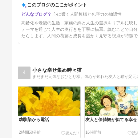
このブログのここがポイント
4日前
心に響く人間模様と包容力の物語性
高齢化や老後の生活、家族の絆と人生の選択をリアルに映し
テーマを通じて人生の奥行きを丁寧に描写。読むことで自分
たらします。人間の葛藤と成長を温かく見守る視点が特徴で
小さな幸せ集め時々猫
4
まだまだ元気なおひとり様。気心が知れた友人と猫が足元
幼馴染から電話
友人と価値観が似てる幸せ
2時間50分前
16時間前