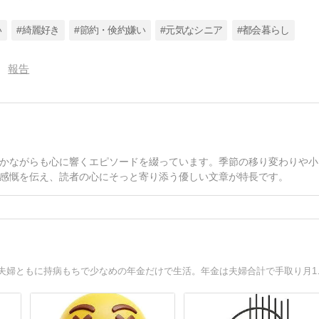
い
#綺麗好き
#節約・倹約嫌い
#元気なシニア
#都会暮らし
報告
かながらも心に響くエピソードを綴っています。季節の移り変わりや小
感慨を伝え、読者の心にそっと寄り添う優しい文章が特長です。
【大きな広告が出ないブログ】気がつけばブログ歴