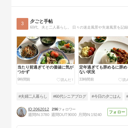
夕ごと手帖
3
60代、夫と二人暮らし。 日々の迷走風景や失速風景を記
当たり前過ぎてその価値に気が
定年過ぎても辞めるに辞め
つかず
ない状況
9時間前
33時間前
#夫婦二人暮らし
#60代シニアブログ
#今日の夕ごはん
2062012
296
週間IN:
3780
週間OUT:
9000
月間IN:
19240
私の弱さを突く夫の鋭い言葉を
聞き・・