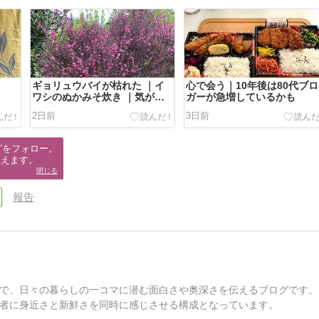
ギョリュウバイが枯れた ｜イ
心で会う｜10年後は80代ブロ
ワシのぬかみそ炊き ｜気が沈
ガーが急増しているかも
む
2日前
3日前
グをフォロー。

使えます。
閉じる
報告
で、日々の暮らしの一コマに潜む面白さや奥深さを伝えるブログです。
者に身近さと新鮮さを同時に感じさせる構成となっています。