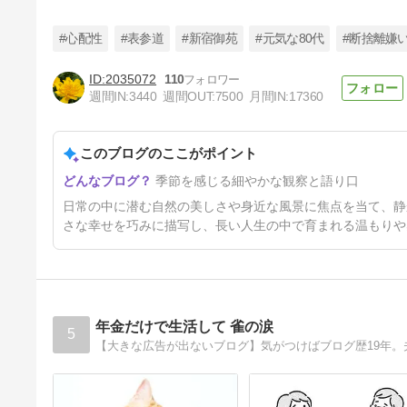
#心配性
#表参道
#新宿御苑
#元気な80代
#断捨離嫌
2035072
110
週間IN:
3440
週間OUT:
7500
月間IN:
17360
元気だったK子・心配なT子・
せともの市2026
このブログのここがポイント
2日前
季節を感じる細やかな観察と語り口
日常の中に潜む自然の美しさや身近な風景に焦点を当て、静
さな幸せを巧みに描写し、長い人生の中で育まれる温もりや
年金だけで生活して 雀の涙
5