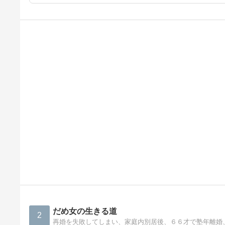
だめ女の生きる道
2
再婚を失敗してしまい、家庭内別居後、６６才で塾年離婚