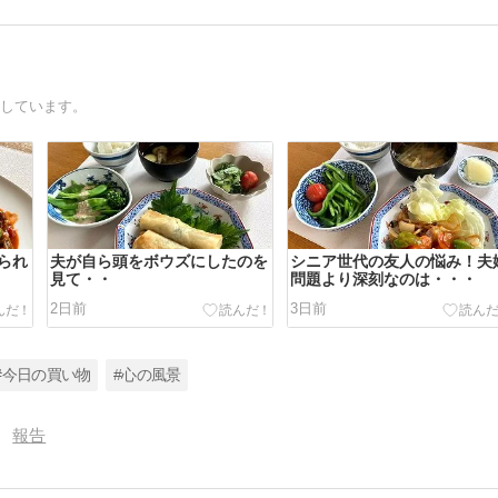
録しています。
られ
夫が自ら頭をボウズにしたのを
シニア世代の友人の悩み！夫
見て・・
問題より深刻なのは・・・
2日前
3日前
#今日の買い物
#心の風景
報告