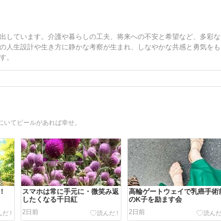
出しています。介護や暮らしの工夫、将来への不安と希望など、多彩な
の人生設計や生き方に静かな考察が生まれ、しなやかな共感と勇気をも
す。
にいてビールがあれば幸せ。
！
スマホは常に手元に・微笑み返
高輪ゲートウェイで乳癌手術
したくなる千日紅
のK子を励ます会
2日前
2日前