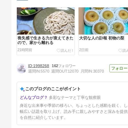
喪失感で生きる力が衰えてきた
大切な人の訃報 初物の梨
ので、家から離れる
21時間前
2日前
1998268
162
週間IN:
5570
週間OUT:
12070
月間IN:
30370
このブログのここがポイント
逃した花火 高齢者のボケ防止
多彩なテーマと丁寧な観察眼
の習いごと。
5日前
身近な出来事や季節の移ろい、ちょっとした感動を鋭く、し
幅広い話題を取り上げ、読み手に親しみやすさと深みを提供
を自然に紹介しています。