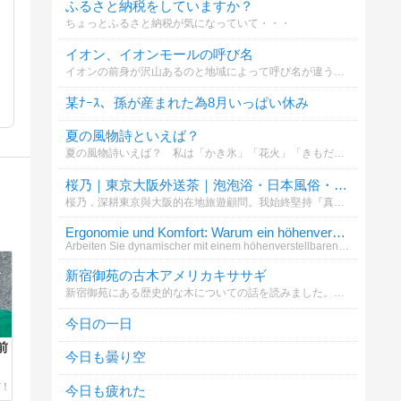
ふるさと納税をしていますか？
ちょっとふるさと納税が気になっていて・・・
イオン、イオンモールの呼び名
イオンの前身が沢山あるのと地域によって呼び名が違うことを知ったのでお聞きしたいです。記入漏れがあったらすみません(*_ _)՞՞この中にない場合はその他へお願い致します
某ﾅｰｽ、孫が産まれた為8月いっぱい休み
夏の風物詩といえば？
夏の風物詩いえば？ 私は「かき氷」「花火」「きもだめし」といったところです (^_^)v
桜乃｜東京大阪外送茶｜泡泡浴・日本風俗・上門服務LINE ID：3sk6 Tg： @Saku62 G
桜乃，深耕東京與大阪的在地旅遊顧問。我始終堅持『真實、透明、安全』的諮詢原則，致力於為每一位貴賓打造最純粹、高品質的深度日本在地體驗。不僅是資源的對接者，更是您旅途中的專業嚮導，讓每一刻都尊榮非凡。諮詢與合作請至：https://gleez
Ergonomie und Komfort: Warum ein höhenverstellbare
Arbeiten Sie dynamischer mit einem höhenverstellbaren Schreibtisch. Bewegung im Alltag wird unterstützt und Sicherheit g
新宿御苑の古木アメリカキササギ
新宿御苑にある歴史的な木についての話を読みました。あなたはこの木の魅力をどう感じますか？
今日の一日
前
今日も曇り空
今日も疲れた