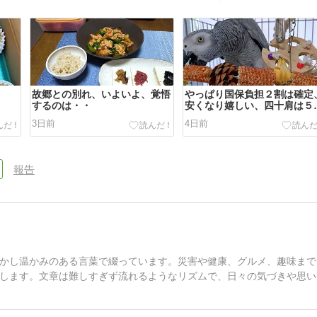
故郷との別れ、いよいよ、覚悟
やっぱり国保負担２割は確定
するのは・・
安くなり嬉しい、四十肩は５
月
3日前
4日前
報告
かし温かみのある言葉で綴っています。災害や健康、グルメ、趣味まで
します。文章は難しすぎず流れるようなリズムで、日々の気づきや思い