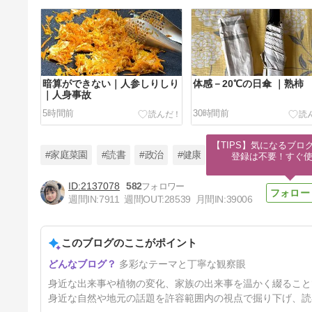
暗算ができない｜人参しりしり
体感－20℃の日傘 ｜熟柿
｜人身事故
5時間前
30時間前
【TIPS】気になるブロ
#家庭菜園
#読書
#政治
#健康
登録は不要！すぐ
2137078
582
週間IN:
7911
週間OUT:
28539
月間IN:
39006
食事は手抜き ｜もう年だから
このブログのここがポイント
4日前
多彩なテーマと丁寧な観察眼
身近な出来事や植物の変化、家族の出来事を温かく綴ること
身近な自然や地元の話題を許容範囲内の視点で掘り下げ、読