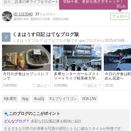
登録不要。更新を逃さずキャッチ！
おり、読者の車ライフをサポートしています。
閉じる
1313340
37
週間IN:
560
週間OUT:
2040
月間IN:
2490
くまはうす日記 はてなブログ版
2
くまはうすブログ はてなブログ版です gooブログから2025/4/19移転しました
今日の夕食はセブンイレブ
多摩センターガールズスト
今日の夕食は
ンで
リートライブ桜美林大学
めん花楽へ
TAMA祭
22時間前
22時間前
2日前
#多摩市
#jog
#sa16j
#エブリイワゴン
#DA17W
このブログのここがポイント
多彩な日記風記事を軽快に紹介
さまざまな日常の出来事を写真や描写とともに綴るスタイルが特徴です。