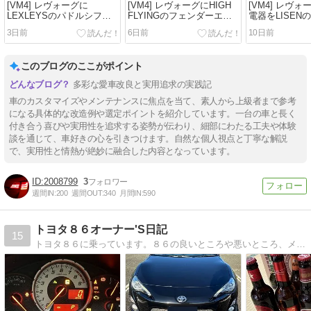
[VM4] レヴォーグに
[VM4] レヴォーグにHIGH
[VM4] レヴ
LEXLEYSのパドルシフト
FLYINGのフェンダーエア
電器をLISENの
カバーを取り付けてみた！
アウトレットダクトを取り
替えてみた！
3日前
6日前
10日前
付けてみた！
このブログのここがポイント
多彩な愛車改良と実用追求の実践記
車のカスタマイズやメンテナンスに焦点を当て、素人から上級者まで参考
になる具体的な改造例や選定ポイントを紹介しています。一台の車と長く
付き合う喜びや実用性を追求する姿勢が伝わり、細部にわたる工夫や体験
談を通じて、車好きの心を引きつけます。自然な個人視点と丁寧な解説
で、実用性と情熱が絶妙に融合した内容となっています。
2008799
3
週間IN:
200
週間OUT:
340
月間IN:
590
トヨタ８６オーナー'S日記
15
トヨタ８６に乗っています。８６の良いところや悪いところ、メンテナンス方法などをお伝えします。トヨタ８６の魅力を発信していきます。