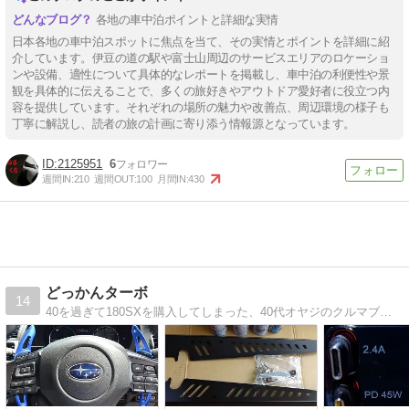
各地の車中泊ポイントと詳細な実情
日本各地の車中泊スポットに焦点を当て、その実情とポイントを詳細に紹
介しています。伊豆の道の駅や富士山周辺のサービスエリアのロケーショ
ンや設備、適性について具体的なレポートを掲載し、車中泊の利便性や景
観を具体的に伝えることで、多くの旅好きやアウトドア愛好者に役立つ内
容を提供しています。それぞれの場所の魅力や改善点、周辺環境の様子も
丁寧に解説し、読者の旅の計画に寄り添う情報源となっています。
2125951
6
週間IN:
210
週間OUT:
100
月間IN:
430
どっかんターボ
14
40を過ぎて180SXを購入してしまった、40代オヤジのクルマブログです。