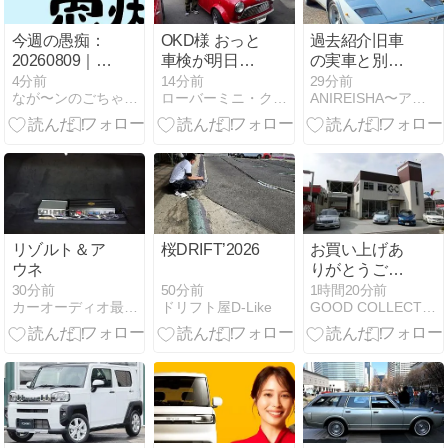
今週の愚痴：
OKD様 おっと
過去紹介旧車
20260809｜う
車検が明日で
の実車と別種
だる部屋に、
切れちゃう！
ミニカー(2)
4分前
14分前
29分前
なが〜ンのごちゃごちゃ、出口のないジャンクなパラダイス？？
ローバーミニ・クラシックミニ専門店キャメルオート
ANIREISHA〜アニメ、霊的スポット、旧車等〜
セミのステレ
で、長野から
オ、ウッシャ
ひとっ走りご
ーシャー
来店です
リゾルト＆ア
桜DRIFT’2026
お買い上げあ
ウネ
りがとうござ
いました(*^^*)
50分前
30分前
1時間20分前
ドリフト屋D-Like
カーオーディオ最前線
GOOD COLLECTION BLOG