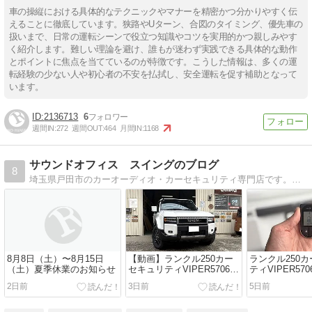
車の操縦における具体的なテクニックやマナーを精密かつ分かりやすく伝
えることに徹底しています。狭路やUターン、合図のタイミング、優先車の
扱いまで、日常の運転シーンで役立つ知識やコツを実用的かつ親しみやす
く紹介します。難しい理論を避け、誰もが迷わず実践できる具体的な動作
とポイントに焦点を当てているのが特徴です。こうした情報は、多くの運
転経験の少ない人や初心者の不安を払拭し、安全運転を促す補助となって
います。
2136713
6
週間IN:
272
週間OUT:
464
月間IN:
1168
サウンドオフィス スイングのブログ
8
埼玉県戸田市のカーオーディオ・カーセキュリティ専門店です。日々の施工を書いています。
8月8日（土）〜8月15日
【動画】ランクル250カー
ランクル250
（土）夏季休業のお知らせ
セキュリティVIPER5706オ
ティVIPER57
リジナル最強プラン他
最強プラン他
2日前
3日前
5日前