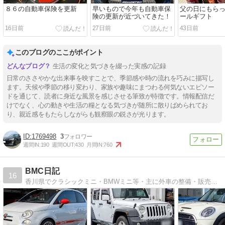
８６の自動車保険を更新
早いもので今年も自動車保
父の日にもら
険の更新が近づいてきた！
ールギフト
16日前
27日前
43日前
このブログのここがポイント
生活の変化と気づきを綴った実感の記録
日常のささやかな出来事を映すことで、季節感や時の流れを巧みに描写し
ます。天候や季節の移り変わり、家族や趣味にまつわる何気ないエピソー
ドを通じて、読者に身近な風景を感じさせる筆致が特徴です。情報配信だ
けでなく、心の動きや生活の糧となる気づきが随所に散りばめられてお
り、親近感をもたらしながらも観察眼の鋭さが光ります。
1769498
3
週間IN:
190
週間OUT:
430
月間IN:
760
BMC日記
16
香川県でクラシックミニ・BMWミニ等・主に外車の整備・販売・カスタマイズ・チューニングをさせていただいております。車の事ならなんでもお任せください