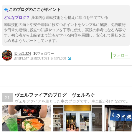
このブログのここがポイント
具体的な運転技術と心構えに焦点を当てている
運転技術の向上や安全運転に役立つポイントをシンプルに解説。免許取得
や日常の運転に役立つ知識やコツを丁寧に伝え、実践の参考になる内容で
す。初心者から上級者まで誰もが学べる内容を展開し、安心して運転を楽
しめるようサポートしています。
521324
10
週間IN:
147
週間OUT:
371
月間IN:
658
ヴェルファイアのブログ ヴェルろぐ
21
ヴェルファイアを主とした車のブログです。車全般が好きなのでヴェルファイア以外にも試乗したりします。又、ヴェルファイアでプチ旅行／宿泊旅行も行きます。