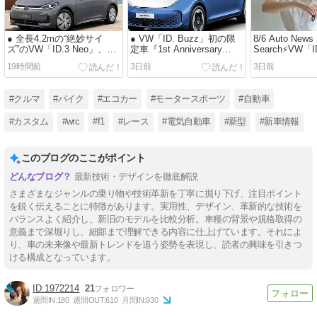
● 全長4.2mの“絶妙サイ
● VW「ID. Buzz」初の限
8/6 Auto News
ズ”のVW「ID.3 Neo」、そ
定車『1st Anniversary
Search⚡️VW「
の特徴は…?
Edition』を発売
ラえもんとコ
19時間前
3日前
3日前
#クルマ
#バイク
#エコカー
#モータースポーツ
#自動車
#カスタム
#wrc
#f1
#レース
#電気自動車
#新型
#新車情報
このブログのここがポイント
最新技術・デザインを徹底解説
さまざまなジャンルの乗り物や技術革新を丁寧に掘り下げ、注目ポイント
を鋭く伝えることに特徴があります。実用性、デザイン、革新的な技術を
バランスよく紹介し、新旧のモデルを比較分析。車種の背景や規格取得の
意義まで深堀りし、細部まで理解できる内容に仕上げています。それによ
り、車の未来像や最新トレンドを追う姿勢を表現し、読者の興味を引きつ
ける構成となっています。
1972214
21
週間IN:
180
週間OUT:
610
月間IN:
930