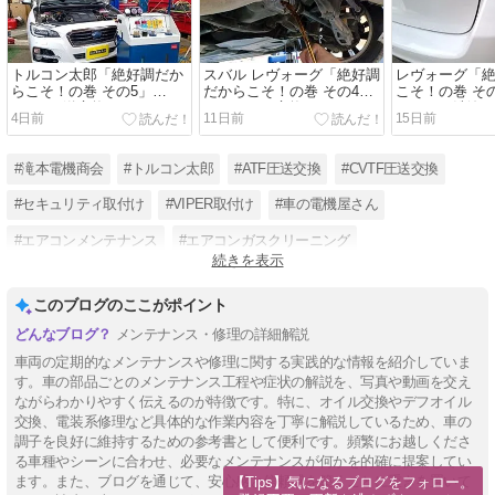
トルコン太郎「絶好調だか
スバル レヴォーグ「絶好調
レヴォーグ「
らこそ！の巻 その5」
だからこそ！の巻 その4」
こそ！の巻 そ
CVTF圧送交換
デフオイル交換
ーライン洗浄
4日前
11日前
15日前
#滝本電機商会
#トルコン太郎
#ATF圧送交換
#CVTF圧送交換
#セキュリティ取付け
#VIPER取付け
#車の電機屋さん
#エアコンメンテナンス
#エアコンガスクリーニング
続きを表示
#クーラーガスクリーニング
#電装品組合
#エアコンが効かない
このブログのここがポイント
メンテナンス・修理の詳細解説
車両の定期的なメンテナンスや修理に関する実践的な情報を紹介していま
す。車の部品ごとのメンテナンス工程や症状の解説を、写真や動画を交え
ながらわかりやすく伝えるのが特徴です。特に、オイル交換やデフオイル
交換、電装系修理など具体的な作業内容を丁寧に解説しているため、車の
調子を良好に維持するための参考書として便利です。頻繁にお越しくださ
る車種やシーンに合わせ、必要なメンテナンスが何かを的確に提案してい
ます。また、ブログを通じて、安心感と信頼感を築くことに重きを置いて
【Tips】気になるブログをフォロー。
