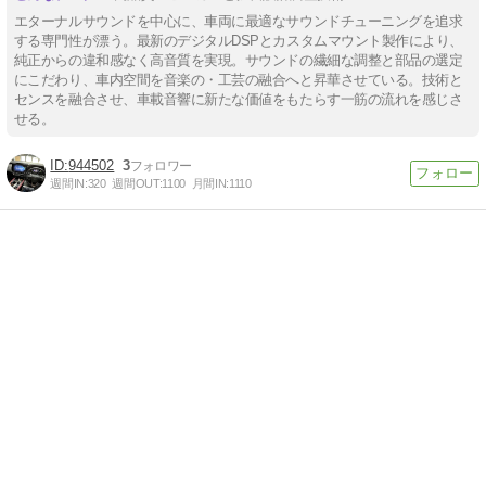
エターナルサウンドを中心に、車両に最適なサウンドチューニングを追求
する専門性が漂う。最新のデジタルDSPとカスタムマウント製作により、
純正からの違和感なく高音質を実現。サウンドの繊細な調整と部品の選定
にこだわり、車内空間を音楽の・工芸の融合へと昇華させている。技術と
センスを融合させ、車載音響に新たな価値をもたらす一筋の流れを感じさ
せる。
944502
3
週間IN:
320
週間OUT:
1100
月間IN:
1110