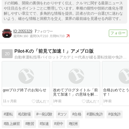
ドの戦略、開発の裏側をわかりやすく伝え、クルマに関する最新ニュース
や注目点をポイントごとに整理しています。車種の個性や技術の進化を理
解しやすい章立てで、多角的な情報を提供。読者が次の一台選びに迷わな
いよう、確かな情報と洞察力を交え、業界の最前線を見通せる内容です。
2055329
7
週間IN:
160
週間OUT:
210
月間IN:
710
Pilot-Kの「前見て加速！」アメブロ版
20
自動車運転指導パイロットアカデミー代表が綴る運転技能や免許取得に関するアドバイス・感想等。教習生も一般ドライバーも必見！
gooブログ終了のお知らせ
改めてブログタイトル「前
合格おめでと
見て加速！」の意味を解説
す！
します
11ヶ月前
1年前
1年前
#運転
#試験場
#一発試験
#コツ
#合格
#運転免許
#仮免許
#路上練習
#教習
#加速
#府中
#鮫洲