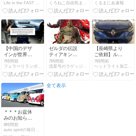
Life in the FAST LANE.
くろねこ自由気ままな日記
くるまにあ速報
イダーマンの
い・・・ -
事故が発生！
広告」を”強制
→加害者「ご
表示”。オーナ
めんなさ
ーはこれに激
い！」バイク
怒、BMWは
民「いや、ご
「販売した車
めんなさいじ
両を継続的な
ゃなくて…」
収益源」に？
【中国のデザ
ゼルダの伝説
【長崎県より
インが世界を
ティアキンエ
ご依頼】ルノ
魅了する】シ
ンドロール見
ー メガーヌ
7時間前
7時間前
7時間前
フェラーリランボルギーニニュース
流星号のラゲッジルーム
ヘッドライト加工テールランプ加工LED加工後期移植など
ロン以降のブ
れた
4GT デイライ
ガッティ、全
トの黄ばみ・
て中国人がデ
光量低下を修
ザインした車
復！純正の美
全て表示
だった
しい白光へ復
元
＊＊＊お盆休
みのお知らせ
＊＊＊
8時間前
auto spiritの毎日コツコツ日記