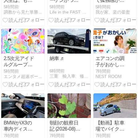
人生は、もう
ーゲンがつい
で孤独感が生
卒業していい
に全米熱望の
じるのか？
5時間前
5時間前
5時間前
調教から見た単勝複勝買い目の競馬予想
Life in the FAST LANE.
我が家、楽の釜盥
「ピックアッ
プトラック」
投入か。北米
で「もっとも
売れている」
セグメントへ
と参入、起死
回生の一発を
2.5次元アイド
納車 ♬
エアコンの調
狙う
ルグループ
子がおかしい
「すたぽら」
ときは？冷え
6時間前
5時間前
7時間前
三重 輸入車 修理 点検 車検 鈑金 コーディング
エンタメ超速ポータルCarコム
NEST ROOM
がテレビ朝日
ない・暖まら
系「musicる
ない・水漏れ
TV」に4週連
など症状別に
続出演決定！
解説
5周年を迎
え、新章への
展望を語る
BMWがiX3の
朝顔の観察日
【動画】駐車
車内ディスプ
記 (2026-08) -
場でバイクに
レイに「スパ
咲いてな
車が接触する
7時間前
7時間前
7時間前