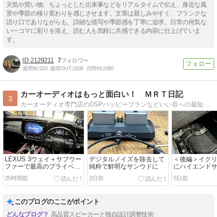
天気や買い物、ちょっとした出来事などをリアルタイムで伝え、身近な風
景や季節の移り変わりを感じさせます。文章は親しみやすく、フランクな
語り口でありながらも、詳細な描写や季節感を丁寧に追求。日常の何気な
い一コマに彩りを添え、読む人も気軽に共感できる内容に仕上げていま
す。
2129211
7
週間IN:
520
週間OUT:
1600
月間IN:
2080
カーオーディオはもっと面白い！ ＭＲＴ日記
3
カーオーディオ専門店のDSPハッピープランなどいい音への最短距離をご提案。
LEXUS 3ウェイ＋サブウー
デジタルノイズを除去して
＜後編＞イク
ファーで最高のプライベー
純粋で鮮明なサンウドに
にハイエンド
トオーディオルームに♪
ー
25時間前
2日前
5日前
このブログのここがポイント
高品質スピーカーと独自設計調整技術