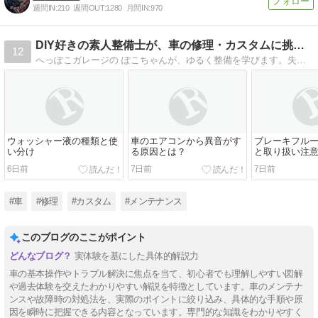
週間IN:
210
週間OUT:
1280
月間IN:
970
DIY好きの素人整備士が、車の修理・カスタムに挑戦中！
12
へっぽこガレージの ぽこちゃんが、ゆるく整備を学びます。失敗談も隠さずに。ぜひブログ記事内のバナーをポチッとお願いします。
ウォッシャー液の種類と使
車のエアコンから異音がす
ブレーキフル
い分け
る原因とは？
と取り扱い注
6日前
7日前
7日前
#車
#修理
#カスタム
#メンテナンス
このブログのここがポイント
実体験を基にした具体的解説力
車の基本操作やトラブル解決に焦点を当て、初心者でも理解しやすい図解
や過去体験を交えたわかりやすい解説を特徴としています。車のメンテナ
ンスや故障時の対処法を、実際のポイントに絞り込み、具体的な手順や原
因を瞬時に把握できる内容となっています。専門的な知識をわかりやすく