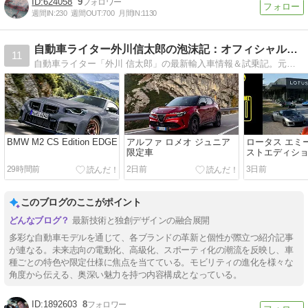
624058
9
週間IN:
230
週間OUT:
700
月間IN:
1130
自動車ライター外川信太郎の泡沫記：オフィシャルブログ
11
自動車ライター「外川 信太郎」の最新輸入車情報＆試乗記。元テストドライバー、大手輸入車専門誌編集顧問を経てフリーに。この道25年のキャリアで最新輸入車情報を毎日お伝えします。愛車は日本上陸第一号車のルノートゥインゴとVWポロ、小ベンツ。
BMW M2 CS Edition EDGE
アルファ ロメオ ジュニア
ロータス エミ
限定車
ストエディシ
29時間前
2日前
3日前
このブログのここがポイント
最新技術と独創デザインの融合展開
多彩な自動車モデルを通じて、各ブランドの革新と個性が際立つ紹介記事
が連なる。未来志向の電動化、高級化、スポーティ化の潮流を反映し、車
種ごとの特色や限定仕様に焦点を当てている。モビリティの進化を様々な
角度から伝える、奥深い魅力を持つ内容構成となっている。
1892603
8