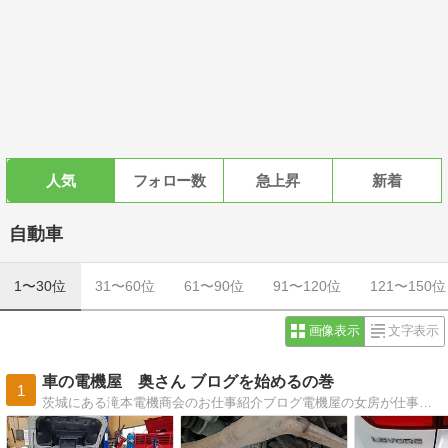
人気
フォロー数
急上昇
新着
自動車
1〜30位
31〜60位
61〜90位
91〜120位
121〜150位
画像表示
文字表示
車の電機屋 奥さん ブログを始めるの巻
1
茨城にある滝本電機商会のお仕事紹介ブログ電機屋の女房が仕事を通じて「いいな〜」「素敵〜！」と感じた事をご紹介します。