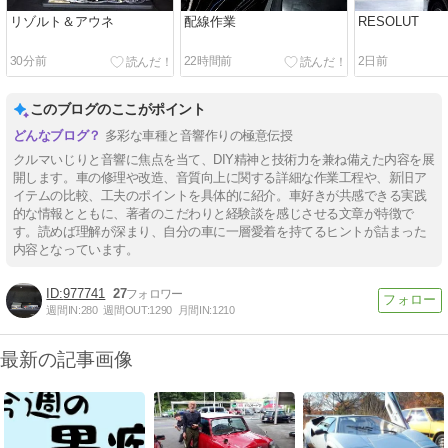
リゾルト＆アウネ
配線作業
RESOLUT
30分前
22時間前
2日前
このブログのここがポイント
多彩な車種と音響作りの極意伝授
クルマいじりと音響に焦点を当て、DIY精神と技術力を兼ね備えた内容を展
開します。車の修理や改造、音質向上に関する詳細な作業工程や、新旧ア
イテムの比較、工夫のポイントを具体的に紹介。車好きが共感できる実践
的な情報とともに、著者のこだわりと経験談を感じさせる文章が特徴で
す。読めば理解が深まり、自分の車に一層愛着を持てるヒントが詰まった
内容となっています。
977741
27
週間IN:
280
週間OUT:
1290
月間IN:
1210
最新の記事画像