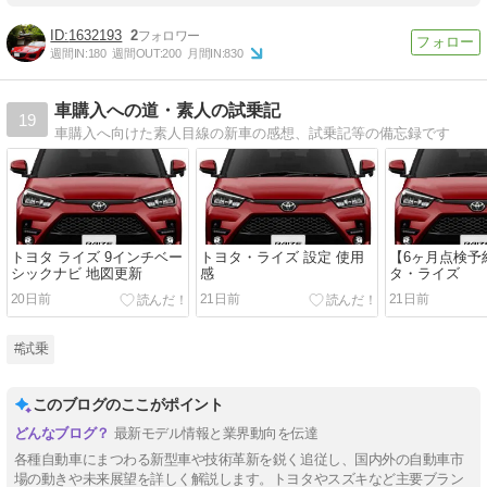
1632193
2
週間IN:
180
週間OUT:
200
月間IN:
830
車購入への道・素人の試乗記
19
車購入へ向けた素人目線の新車の感想、試乗記等の備忘録です
トヨタ ライズ 9インチベー
トヨタ・ライズ 設定 使用
【6ヶ月点検予
シックナビ 地図更新
感
タ・ライズ
20日前
21日前
21日前
#試乗
このブログのここがポイント
最新モデル情報と業界動向を伝達
各種自動車にまつわる新型車や技術革新を鋭く追従し、国内外の自動車市
場の動きや未来展望を詳しく解説します。トヨタやスズキなど主要ブラン