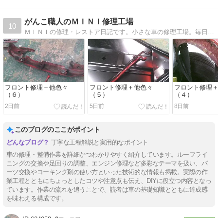
がんこ職人のＭＩＮＩ修理工場
10
ＭＩＮＩの修理・レストア日記です。小さな車の修理工場。毎日いろいろなＭＩＮＩを直しています！
フロント修理＋他色々
フロント修理＋他色々
フロント修理
（６）
（５）
（４）
2日前
5日前
8日前
このブログのここがポイント
丁寧な工程解説と実用的なポイント
車の修理・整備作業を詳細かつわかりやすく紹介しています。ルーフライ
ニングの交換や足回りの調整、エンジン修理など多彩なテーマを扱い、パ
ーツ交換やコーキング剤の使い方といった技術的な情報も掲載。実際の作
業工程とともにちょっとしたコツや注意点も伝え、DIYに役立つ内容となっ
ています。作業の流れを追うことで、読者は車の基礎知識とともに達成感
を味わえる構成です。