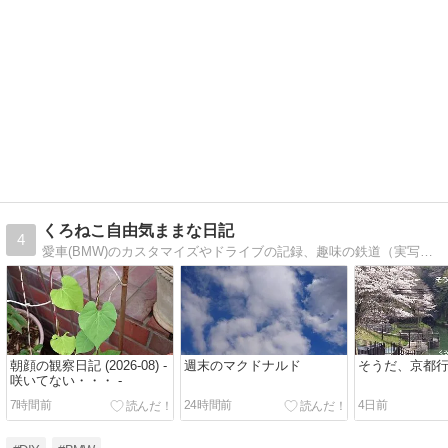
くろねこ自由気ままな日記
4
愛車(BMW)のカスタマイズやドライブの記録、趣味の鉄道（実写・模型）も気ままにつづります。また、PCやネットワークなどの情報もときどき投稿します。どうぞ、よろしくお願いします。
朝顔の観察日記 (2026-08) -
週末のマクドナルド
そうだ、京都行こ
咲いてない・・・ -
7時間前
24時間前
4日前