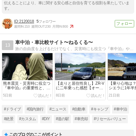
伝えることにより、車に関する安心感と自信を育てる役割を果たしていま
す。
2120018
5
週間IN:
210
週間OUT:
230
月間IN:
800
車中泊・車比較サイト〜ねるくる〜
13
旅の自由度を上げるだけでなく、災害時にも役立つ『車中泊』や車種の比較、道の駅旅、車を高く売る方法、リセールバリュー（残価率）比較など紹介。
熊本震災・災害時に役立つ
【走りと居住性良し】ZR-V
【乗り心地は
『車中泊』の重要性と、マ
に二年乗った感想【オーナ
シエラに1年半
スコミ報道の誤り
ーズレビュー】
【オーナーズ
5日前
8日前
21日前
#ドライブ
#国内旅行
#ニュース
#自動車
#キャンプ
#車中泊
#絶景
#カスタム
#DIY
#道の駅
#車売却
#リセールバリュー
このブログのここがポイント