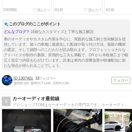
23時間前
3日前
4日前
このブログのここがポイント
詳細なカスタマイズと丁寧な施工解説
車のオーディオやカスタム作業を中心に、実践的な施工例と技術解説を提
供しています。個々の車種に最適化した配線や取り付け方法、最新の機材
の選定、そして細部へのこだわりが読み取れます。プロフェッショナルな
アドバイスや制作の裏側、実用的な工夫も満載で、DIYから本格施工まで幅
広く役立つ内容を心がけています。読者は車内の音響改善や映像配信に新
たな視点が得られることでしょう。
1307401
12
週間IN:
300
週間OUT:
1440
月間IN:
1290
カーオーディオ最前線
6
プロショップTOMはカーオーディオの専門店です。カーオーディオの情報からグルメや愛犬の話題もときどき書いてます。