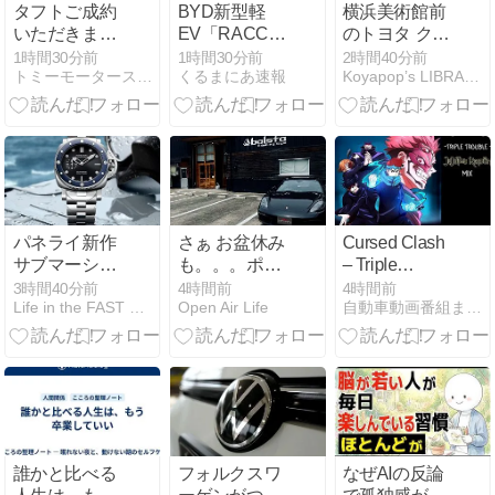
タフトご成約
BYD新型軽
横浜美術館前
いただきまし
EV「RACCO」
のトヨタ クラ
たーーーー
発売1週間で
ウン カスタム
1時間30分前
1時間30分前
2時間40分前
トミーモータース（オニキス清田店）ブログ
くるまにあ速報
Koyapop’s LIBRARY
ー！！！ロン
〇〇台販売
サポ・自社ロ
ーンは
TOMMYにお
任せくださ
い！！！！8
月9日
(日)TOMMYア
パネライ新作
さぁ お盆休み
Cursed Clash
ウトレットブ
サブマーシブ
も。。。ポル
– Triple
ログ！！！！
ルは「初の新
シェドライブ
Trouble
3時間40分前
4時間前
4時間前
Life in the FAST LANE.
Open Air Life
自動車動画番組まとめ毎日更新
型メタルブレ
とガッツリと
Jujutsu Kaisen
ス採用モデ
ボルダリング
Mix ( Read
ル」。ブルー
の昼下がり
Desc. )
セラミックと
のコンビによ
って「スーツ
にも対応する
セクシーウォ
誰かと比べる
フォルクスワ
なぜAIの反論
ッチ」に