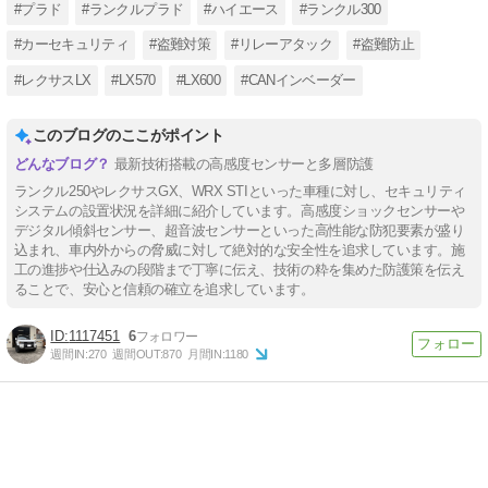
#プラド
#ランクルプラド
#ハイエース
#ランクル300
#カーセキュリティ
#盗難対策
#リレーアタック
#盗難防止
#レクサスLX
#LX570
#LX600
#CANインベーダー
このブログのここがポイント
最新技術搭載の高感度センサーと多層防護
ランクル250やレクサスGX、WRX STIといった車種に対し、セキュリティ
システムの設置状況を詳細に紹介しています。高感度ショックセンサーや
デジタル傾斜センサー、超音波センサーといった高性能な防犯要素が盛り
込まれ、車内外からの脅威に対して絶対的な安全性を追求しています。施
工の進捗や仕込みの段階まで丁寧に伝え、技術の粋を集めた防護策を伝え
ることで、安心と信頼の確立を追求しています。
1117451
6
週間IN:
270
週間OUT:
870
月間IN:
1180