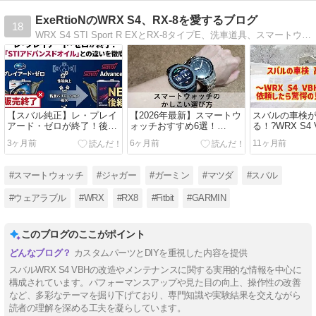
ExeRtioNのWRX S4、RX-8を愛するブログ
18
WRX S4 STI Sport R EXとRX-8タイプE、洗車道具、スマートウォッチなどのガジェットについてひたすらレビューし続けているブログです。Amazon購入額年間100万オーバーの忖度なしガチレビュー！
【スバル純正】レ・プレイ
【2026年最新】スマートウ
スバルの車検
アード・ゼロが終了！後継
ォッチおすすめ6選！
る！?WRX S4
「STIアドバンスドオイ
Pixel/Garmin両使いのガジ
私が明細を大
3ヶ月前
6ヶ月前
11ヶ月前
ル」との違いを徹底解説
ェットオタクが目的別に厳
選
#スマートウォッチ
#ジャガー
#ガーミン
#マツダ
#スバル
#ウェアラブル
#WRX
#RX8
#Fitbit
#GARMIN
このブログのここがポイント
カスタムパーツとDIYを重視した内容を提供
スバルWRX S4 VBHの改造やメンテナンスに関する実用的な情報を中心に
構成されています。パフォーマンスアップや見た目の向上、操作性の改善
など、多彩なテーマを掘り下げており、専門知識や実験結果を交えながら
読者の理解を深める工夫を凝らしています。