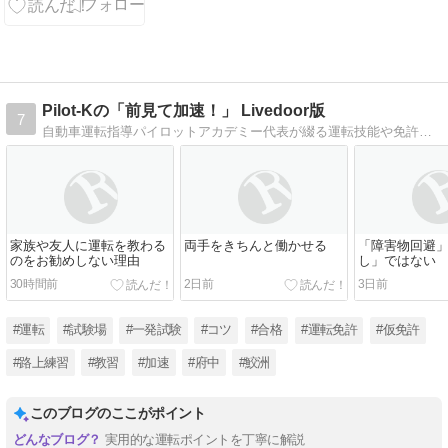
Pilot-Kの「前見て加速！」 Livedoor版
7
自動車運転指導パイロットアカデミー代表が綴る運転技能や免許取得に関するアドバイス・感想等。教習生も一般ドライバーも必見！
家族や友人に運転を教わる
両手をきちんと働かせる
「障害物回避
のをお勧めしない理由
し」ではない
30時間前
2日前
3日前
#運転
#試験場
#一発試験
#コツ
#合格
#運転免許
#仮免許
#路上練習
#教習
#加速
#府中
#鮫洲
このブログのここがポイント
実用的な運転ポイントを丁寧に解説