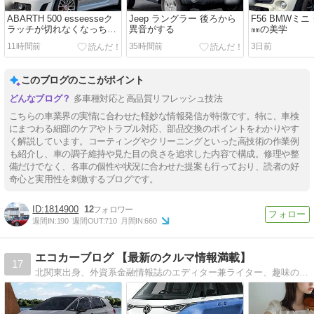
ABARTH 500 esseesseク
Jeep ラングラー 後ろから
F56 BMWミニ
ラッチが切れなくなっちゃ
異音がする
㎜の美学
った
11時間前
35時間前
3日前
このブログのここがポイント
多車種対応と高品質リフレッシュ技法
こちらの車業界の実情に合わせた軽妙な情報発信が特徴です。特に、車検
にまつわる細部のケアやトラブル対応、部品交換のポイントをわかりやす
く解説しています。コーティングやクリーニングといった高技術の作業例
も紹介し、車の調子維持や見た目の良さを追求した内容で構成。修理や整
備だけでなく、各車の個性や状況に合わせた提案も行っており、読者の好
奇心と実用性を刺激するブログです。
1814900
12
週間IN:
190
週間OUT:
710
月間IN:
660
エコカーブログ 【最新のクルマ情報満載】
17
北関東出身、外資系金融情報誌のエディター兼ライター、趣味のレース観戦、二輪や四輪の乗り物が大好きな通称 『エディ』 (でも生粋の日本人) のブログ。最新の自動車関連ニュースやレース情報なども提供します。 #エコカーブログ『フォロー』大歓迎！