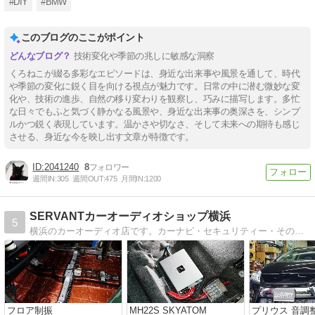
#DIY
#BMW
このブログのここがポイント
技術変化や季節の兆しに敏感な洞察
くろねこが綴る多彩なエピソードは、身近な出来事や風景を通して、時代
や季節の変化に鋭く目を向ける視点が魅力です。日常の中に潜む微妙な変
化や、技術の進歩、自然の移り変わりを観察し、巧みに描写します。多忙
な日々でもふと気づく静かなる風景や、身近な出来事の奥深さを、シンプ
ルかつ鋭く表現しています。温かさや切なさ、そして未来への期待も感じ
させる、身近な今を映し出す文章が特徴です。
2041240
8
週間IN:
305
週間OUT:
475
月間IN:
1200
SERVANTカーオーディオショップ横浜
5
横浜のカーオーディオ店です。カーナビ・セキュリティー・その他電装品・LED・整備・板金塗装まで色々やっています。
フロア制振
MH22S SKYATOM
プリウス 音調