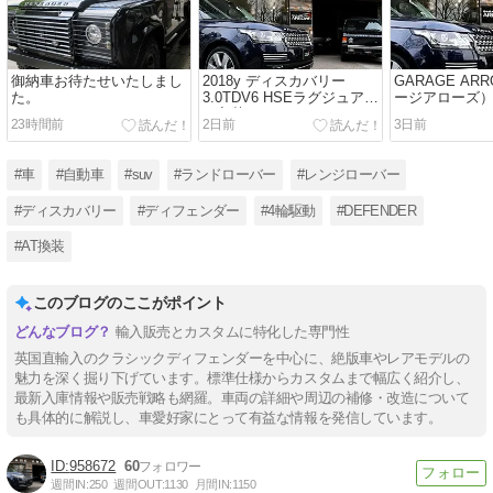
御納車お待たせいたしまし
2018y ディスカバリー
GARAGE AR
た。
3.0TDV6 HSEラグジュアリ
ージアローズ
ー入荷しました
のスケジュー
23時間前
2日前
3日前
#車
#自動車
#suv
#ランドローバー
#レンジローバー
#ディスカバリー
#ディフェンダー
#4輪駆動
#DEFENDER
#AT換装
このブログのここがポイント
輸入販売とカスタムに特化した専門性
英国直輸入のクラシックディフェンダーを中心に、絶版車やレアモデルの
魅力を深く掘り下げています。標準仕様からカスタムまで幅広く紹介し、
最新入庫情報や販売戦略も網羅。車両の詳細や周辺の補修・改造について
も具体的に解説し、車愛好家にとって有益な情報を発信しています。
958672
60
週間IN:
250
週間OUT:
1130
月間IN:
1150