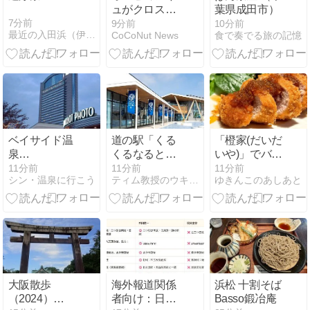
ュがクロスバ
葉県成田市）
ー直撃の猛
7分前
9分前
10分前
最近の入田浜（伊豆下田）
CoCoNut News
食で奏でる旅の記憶
攻！10人のベ
シクタシュが
EL予選第1戦
で貴重な勝利
ベイサイド温
道の駅「くる
「橙家(だいだ
泉
くるなると」
いや)」でバー
COCOON（運
も大人気
ニャカウダ
11分前
11分前
11分前
シン・温泉に行こう
ティム教授のウキウキ海外旅行
ゆきんこのあしあと
営会社・屋号
ー、中落ちま
変更）
ぐろの特製カ
ツレツ、骨付
きもも肉のグ
リル食べた
よ！／横浜・
みなとみらい
大阪散歩
海外報道関係
浜松 十割そば
（2024）
者向け：日本
Basso鍛冶庵