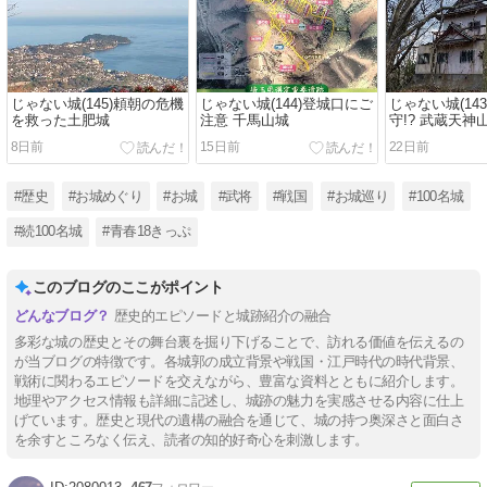
じゃない城(145)頼朝の危機
じゃない城(144)登城口にご
じゃない城(14
を救った土肥城
注意 千馬山城
守!? 武蔵天神
8日前
15日前
22日前
#歴史
#お城めぐり
#お城
#武将
#戦国
#お城巡り
#100名城
#続100名城
#青春18きっぷ
このブログのここがポイント
歴史的エピソードと城跡紹介の融合
多彩な城の歴史とその舞台裏を掘り下げることで、訪れる価値を伝えるの
が当ブログの特徴です。各城郭の成立背景や戦国・江戸時代の時代背景、
戦術に関わるエピソードを交えながら、豊富な資料とともに紹介します。
地理やアクセス情報も詳細に記述し、城跡の魅力を実感させる内容に仕上
げています。歴史と現代の遺構の融合を通じて、城の持つ奥深さと面白さ
を余すところなく伝え、読者の知的好奇心を刺激します。