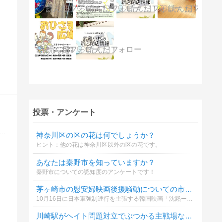
投票・アンケート
区下小田中にあるゴルフ練習場、中原ゴルフガーデン。レッスン(スクール)有、低価格、打席料無料、78ヤード。関東近郊のゴルフ場クーポン(割引)情
神奈川区の区の花は何でしょうか？
ヒント：他の花は神奈川区以外の区の花です。
あなたは秦野市を知っていますか？
秦野市についての認知度のアンケートです！
茅ヶ崎市の慰安婦映画後援騒動についての市による後援の賛否
10月16日に日本軍強制連行を主張する韓国映画「沈黙ー立ち上がる慰安婦」の上映が決まっていた。主催者の要請に応じて茅ヶ崎市と教育委員会が後援名義を承諾したことにより、全国から抗議の電話が殺到した。
川崎駅がヘイト問題対立でぶつかる主戦場なのをどう思いますか？