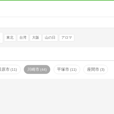
検索
東北
台湾
大阪
山の日
アロマ
田原市
川崎市
平塚市
座間市
11
44
11
3