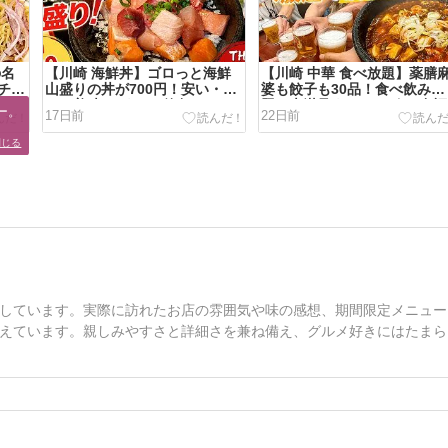
の名
【川崎 海鮮丼】ゴロっと海鮮
【川崎 中華 食べ放題】薬膳
チャ
山盛りの丼が700円！安い・速
婆も餃子も30品！食べ飲み放
ーナ
い・美味い♪｜THE漁師DON
題で大満足｜チャ～ボン 多福
。

17日前
22日前
楼 川崎店
閉じる
しています。実際に訪れたお店の雰囲気や味の感想、期間限定メニュー
えています。親しみやすさと詳細さを兼ね備え、グルメ好きにはたまら