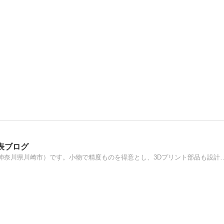
表ブログ
プラスチック金型の設計・製作、治具製作の小椋製作所（神奈川県川崎市）です。小物で