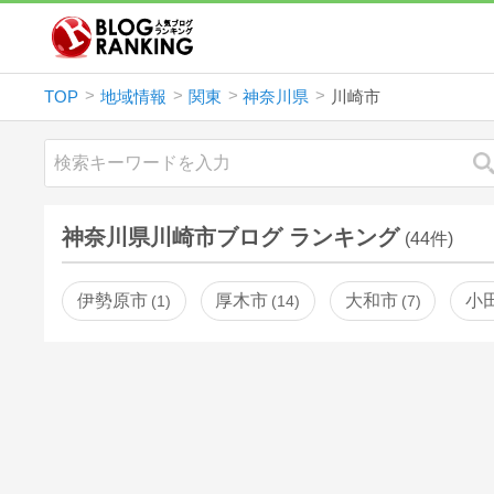
TOP
地域情報
関東
神奈川県
川崎市
神奈川県川崎市ブログ ランキング
(44件)
伊勢原市
厚木市
大和市
小
1
14
7