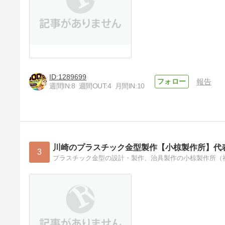
1289699
報告
週間IN:
8
週間OUT:
4
月間IN:
10
川崎のプラスチック金型製作【小椋製作所】代
3