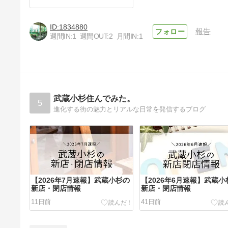
1834880
報告
週間IN:
1
週間OUT:
2
月間IN:
1
武蔵小杉住んでみた。
5
進化する街の魅力とリアルな日常を発信するブログ
【2026年7月速報】武蔵小杉の
【2026年6月速報】武蔵小
新店・閉店情報
新店・閉店情報
11日前
41日前