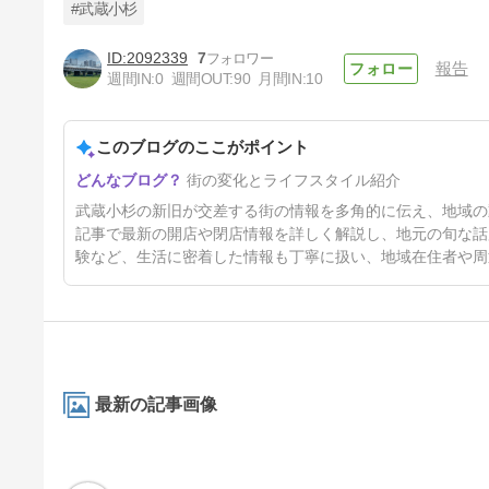
#武蔵小杉
2092339
7
報告
週間IN:
0
週間OUT:
90
月間IN:
10
【2026年4月速報】武蔵小杉の
新店・閉店情報
このブログのここがポイント
4ヶ月前
街の変化とライフスタイル紹介
武蔵小杉の新旧が交差する街の情報を多角的に伝え、地域の
記事で最新の開店や閉店情報を詳しく解説し、地元の旬な話
験など、生活に密着した情報も丁寧に扱い、地域在住者や周
最新の記事画像