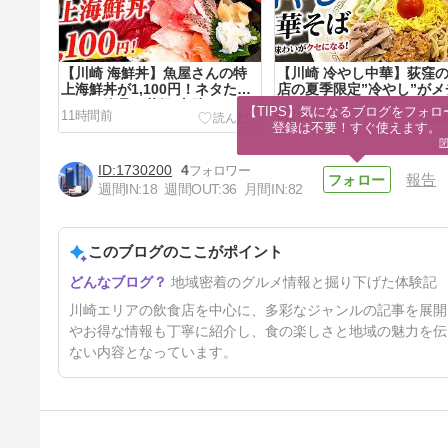
【川崎 海鮮丼】魚屋さんの特
【川崎 冷やし中華】荻窪
上海鮮丼が1,100円！ネタたっ
店の夏季限定”冷やし”がメ
ぷりで絶品｜丼処 山助
ウマだった｜春木屋 ラゾ
【TIPS】気になるブログをフォロー
11時間前
8日前
川崎
登録は不要！すぐ使えます。
1730200
4
報告
週間IN:
18
週間OUT:
36
月間IN:
82
このブログのここがポイント
【鹿島田 冷やし麺】グレープ
地域密着のグルメ情報と掘り下げた体験記
フルーツを搾って味変！20日
間限定の爽やか夏メニュー｜七
25日前
川崎エリアの飲食店を中心に、多彩なジャンルの記事を展開
志 鹿島田店
やお得な情報も丁寧に紹介し、食の楽しさと地域の魅力を伝
ない内容となっています。