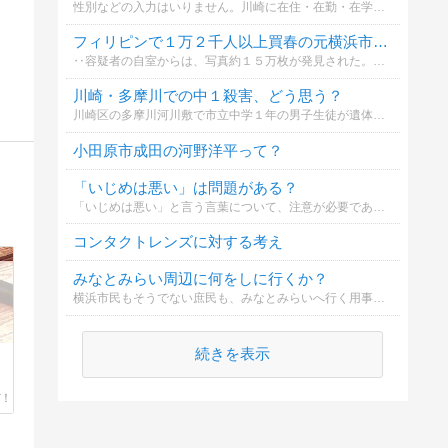
性別などの入力はいりません。川崎に在住・在勤・在学、川崎に遊びに行く方にご投票お願いします。※投票の性質上、コメントは荒れる可能性があるので、コメントは無しでお願いします。
フィリピンで１万２千人以上買春の元横浜市立中校長をどう思う？
‥容疑者の自室からは、写真約１５万枚が発見された。「１割くらいが１８歳未満だった」と供述しているという‥
川崎・多摩川での中１殺害、どう思う？
川崎区の多摩川河川敷で市立中学１年の男子生徒が遺体で見つかった殺人死体遺棄事件で、生徒が通っていた中学校は事件後初の登校日の２３日朝全校集会を開き、全生徒と教職員が黙とうをささげて生徒の冥福を祈った。
小田原市成田の河野洋平って？
「いじめは悪い」は問題がある？
「いじめは悪い」と言う言葉について、注意が必要であるとの話を聞きました。いじめで悩んでいる子どもやいじめている側の子、学校の現場、保護者、その他関係者で受け止め方が違うようです。皆さんはどう思いますか
コンタクトレンズに対する考え
みなとみらい周辺に何をしに行くか？
横浜市民もそうでない庶民も、みなとみらいへ行く用事はどれに当てはまるのか答えてくれると嬉しいなぁ・・・。
続きを表示