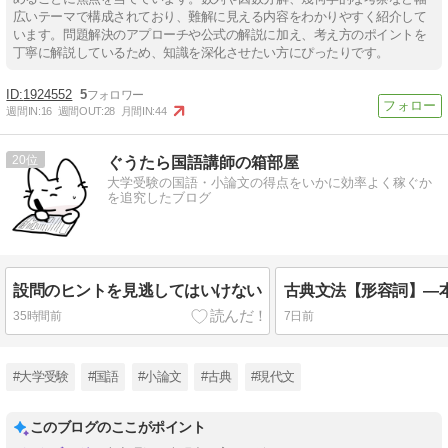
広いテーマで構成されており、難解に見える内容をわかりやすく紹介して
います。問題解決のアプローチや公式の解説に加え、考え方のポイントを
丁寧に解説しているため、知識を深化させたい方にぴったりです。
1924552
5
週間IN:
16
週間OUT:
28
月間IN:
44
20
ぐうたら国語講師の箱部屋
大学受験の国語・小論文の得点をいかに効率よく稼ぐか
を追究したブログ
設問のヒントを見逃してはいけない
35時間前
7日前
#大学受験
#国語
#小論文
#古典
#現代文
このブログのここがポイント