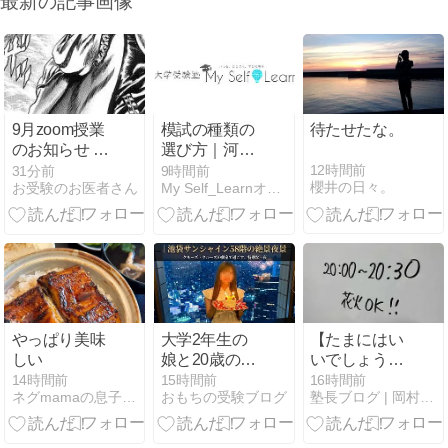
最新の記事画像
9月zoom授業
模試の種類の
待たせたな。
のお知らせ 6
選び方｜河合
年先行募集
塾・駿台・進
12時間前
31分前
9時間前
櫻井の日々。
お受験のお医者さん
My Self_Learnオフィシャルブログ
研模試の違い
と偏差値の目
安
やっぱり美味
大学2年生の
【たまにはい
しい
娘と20歳のバ
いでしょう】
ースデーディ
外でドンドン
14時間前
15時間前
16時間前
ネグmamaの息子は京大へ
おもちの受験ブログ
塾長ブログ | 岡村塾 大阪茨木の学習塾
ナーへ｜池袋
音がしたら気
サンシャイン
になるもんね
58階の絶景夜