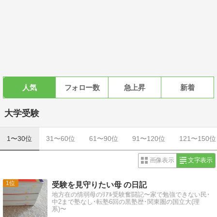
人気
フォロー数
急上昇
新着
大学受験
1〜30位
31〜60位
61〜90位
91〜120位
121〜150位
画像表示
文字表示
1
受験を見守りたい母 の日記
地方在の情弱母のﾘｱﾙ受験奮闘記〜家で勉強できない民･
中2まで塾なし･転塾6回の黒塾歴･関東圏の国立大(理
系)〜