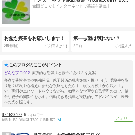
全国どこでもインターネットで英語を講義中
お盆も授業をお願いします！
第一志望は譲れない？
25時間前
2日前
このブログのここがポイント
実践的な勉強法と親子のあり方を提案
多彩な受験事情や勉強習慣、親子関係の現実を鋭く掘り下げ、受験生を取
り巻く環境や心構えに新たな視座をもたらす。現役高校生から浪人生ま
で、実例やエピソードを交えながら、効率的な学習や自己管理のコツ、健
全な親子の関係性を示す。信頼できる指導と実践的なアドバイスが、未来
への光を照らす。
1523490
5
週間IN:
130
週間OUT:
600
月間IN:
570
5