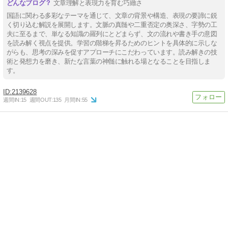
文章理解と表現力を育む巧緻さ
国語に関わる多彩なテーマを通じて、文章の背景や構造、表現の要諦に鋭
く切り込む解説を展開します。文脈の真髄や二重否定の奥深さ、字勢の工
夫に至るまで、単なる知識の羅列にとどまらず、文の流れや書き手の意図
を読み解く視点を提供。学習の階梯を昇るためのヒントを具体的に示しな
がらも、思考の深みを促すアプローチにこだわっています。読み解きの技
術と発想力を磨き、新たな言葉の神髄に触れる場となることを目指しま
す。
2139628
週間IN:
15
週間OUT:
135
月間IN:
55