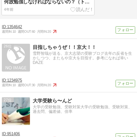
何故勉強しなければならないの？（トップページ）
4年前
1354642
週間IN:
10
週間OUT:
60
月間IN:
20
26
目指しちゃうぜ！！京大！！
雪野智哉が送る、京大志望の受験ブログ去年の反省を生
かしつつ、またもや京大を目指す。参考になれば幸い
DAZE
1234975
週間IN:
10
週間OUT:
30
月間IN:
20
27
大学受験ら〜んど
大学の受験勉強、受験対策大学の受験勉強、受験対策、
過去問、偏差値、倍率
951406