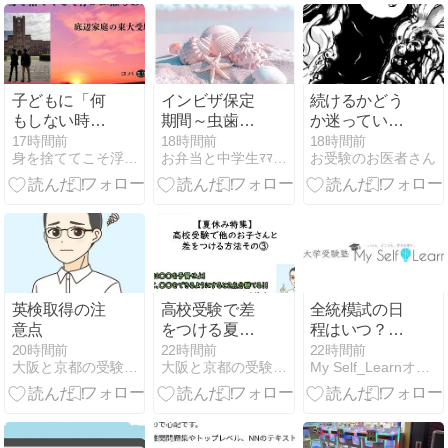
景
子どもに「何
インビザ保定
続けるかどう
もしない時
期間～虫歯治
か迷っていま
間」を与えて
療
す
17時間前
18時間前
18時間前
身を捨ててこそ浮かぶ瀬もあれ〜底辺家庭の東大受験〜
お弁当と中学生ﾏﾏのﾂﾌﾞﾔｷ
お受験のお医者さん
いますか？
英検取得の注
高校受験で差
全統模試の日
意点
をつける夏の
程はいつ？申
過ごし方・そ
し込み方法と
20時間前
22時間前
22時間前
大阪と京都の受験の裏側
大阪と京都の受験の裏側
My Self_Learnオフィシャルブログ
の３
過去問の使い
方