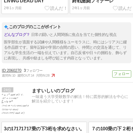
LIVING DEAD DAY
終戦激闘フィナーレ
2年1ヶ月前
2年1ヶ月前
このブログのここがポイント
日常の闘いと人間関係に焦点を当てた個性的な視点
医学部生が直面する試練や人間模様をユーモラスに、時にはシリアスに綴
る作品群です。留年記録や学習の合間の思い、仲間との交流を通じて、リ
アルな学生生活の一端を伝えています。自己反省や日々の挑戦を、飾らず
に表現し、共感や励ましを呼び起こす内容となっています。
2060270
3
週間IN:
10
週間OUT:
14
月間IN:
28
24
ますいしいのブログ
一味違う大学受験数学の解法！特に図形的解法を中心に
解法を紹介しています！
3の17171717乗の下3桁を求めなさい。
７の100乗の下２