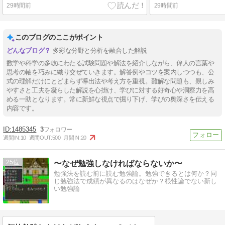
29時間前
29時間前
このブログのここがポイント
多彩な分野と分析を融合した解説
数学や科学の多岐にわたる試験問題や解法を紹介しながら、偉人の言葉や
思考の軸を巧みに織り交ぜていきます。解答例やコツを案内しつつも、公
式の理解だけにとどまらず導出法や考え方を重視。難解な問題も、親しみ
やすさと工夫を凝らした解説を心掛け、学びに対する好奇心や洞察力を高
める一助となります。常に新鮮な視点で掘り下げ、学びの奥深さを伝える
内容です。
1485345
3
週間IN:
10
週間OUT:
500
月間IN:
20
25
〜なぜ勉強しなければならないか〜
勉強法を読む前に読む勉強論。勉強できるとは何か？同
じ勉強法で成績が異なるのはなぜか？根性論でない新し
い勉強論