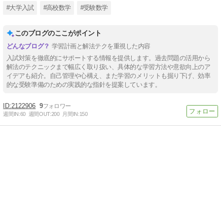
#大学入試
#高校数学
#受験数学
このブログのここがポイント
学習計画と解法テクを重視した内容
入試対策を徹底的にサポートする情報を提供します。過去問題の活用から
解法のテクニックまで幅広く取り扱い、具体的な学習方法や意欲向上のア
イデアも紹介。自己管理や心構え、また学習のメリットも掘り下げ、効率
的な受験準備のための実践的な指針を提案しています。
2122906
9
週間IN:
60
週間OUT:
200
月間IN:
150