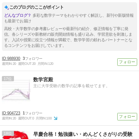
このブログのここがポイント
多彩な数学テーマをわかりやすく解説し、新刊や新版情報
も最新でお届け
高校・大学数学の参考書レビューや最新刊の紹介、修正情報を丁寧に発
信。各シリーズや新教材の販売開始情報も盛り込み、学習意欲を刺激しま
す。入試や授業に役立つ情報が満載で、数学学習の頼れるパートナーとな
るコンテンツをお届けしています。
988930
3
週間IN:
20
週間OUT:
20
月間IN:
120
17
数学宮殿
主に大学受験の数学の記事を載せてます。
904723
1
週間IN:
20
週間OUT:
0
月間IN:
100
18
早慶合格！勉強嫌い・めんどくさがりの受験