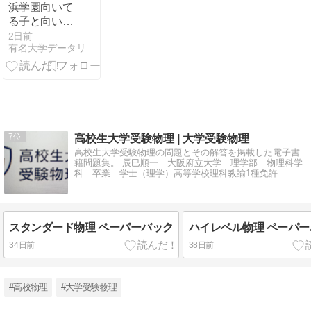
浜学園向いて
る子と向いて
いない子の特
2日前
有名大学データリサーチ
徴はどんな
子？
7
高校生大学受験物理 | 大学受験物理
高校生大学受験物理の問題とその解答を掲載した電子書
籍問題集。 辰巳順一 大阪府立大学 理学部 物理科学
科 卒業 学士（理学）高等学校理科教諭1種免許
スタンダード物理 ペーパーバック
ハイレベル物理 ペーパ
34日前
38日前
#高校物理
#大学受験物理