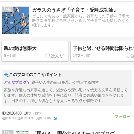
14
ガラスのうさぎ『子育て・受験成功論』
どこにでもある一般家庭から、雑草だった子供を旧帝大
医学部医学科に合格させた総合的子育て論を惜しみなく
紹介します。
親の愛は無限大
子供と過ごせる時間は限られ
6ヶ月前
1年2ヶ月前
このブログのここがポイント
親子や人生の節目を温かく描写する内容
家族や身近な出来事を通じて、温かさや深い思いを伝える文章を掲載して
います。個人の体験や感情を丁寧に綴り、読者に共感や気づきを促しま
す。日常の中に潜む大切なものを見つめる視点が特徴です。
2026460
10
週間IN:
30
週間OUT:
30
月間IN:
102
15
「国ゼミ」 国公立ゼミナールのブログ