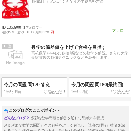
勉強嫌いとめんどくさがりの早慶合格方法
1368908
1
週間IN:
20
週間OUT:
10
月間IN:
20
19
数学の偏差値を上げて合格を目指す
高校数学を中心に数検1級などの数学を解説。さらに大学
受験突破の勉強テクニックなどを紹介します。
今月の問題 問179 答え
今月の問題 問180(最終回)
1年5ヶ月前
1年6ヶ月前
このブログのここがポイント
多彩な数学問題と解答を通じて思考力を養成
さまざまな数学の問題とその解答を詳しく解説し、読者の理解と推論を深
めることに焦点を当てています。数列や因数分解、幾何学的な考察など幅