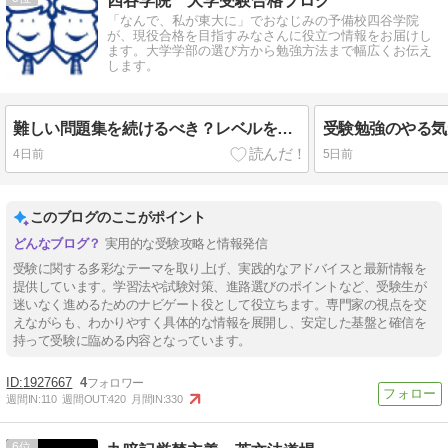
四谷学院 大学受験合格ブログ
「なんで、私が東大に」でおなじみの予備校四谷学院
が、現役合格を目指すみなさんに役立つ情報をお届けし
ます。大学学部の選び方から勉強方法まで幅広くお伝え
します。
難しい問題集を続けるべき？レベルを下げたほうがよいサイン
4日前
5日前
このブログのここがポイント
実用的な受験攻略と情報発信
受験に関する多彩なテーマを取り上げ、実践的なアドバイスと最新情報を
提供しています。学習法や試験対策、進路選びのポイントなど、受験生が
迷いなく進めるためのナビゲート役として役立ちます。専門家の視点を交
えながらも、わかりやすく具体的な情報を展開し、安定した基盤と確信を
持って受験に臨める内容となっています。
1927667
4
週間IN:
110
週間OUT:
420
月間IN:
330
6