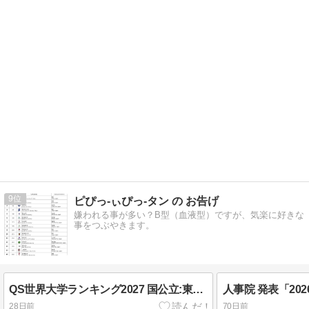
9
ピぴっ-ぃぴっ-タン の お告げ
嫌われる事が多い？B型（血液型）ですが、気楽に好きな
事をつぶやきます。
QS世界大学ランキング2027 国公立:東大,京大,科学大,阪大,東北大,名古屋大など、私立:早稲田,慶応,立命館,東京理科など、日本の大学ランキング。
28日前
70日前