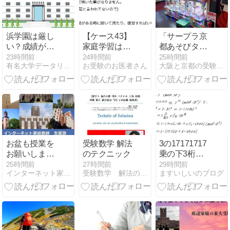
浜学園は厳し
【ケース43】
「サープラ京
い？成績が上
家庭学習はや
都あそびタウ
がらない生徒
るが、それ以
ン」さんで修
23時間前
24時間前
25時間前
有名大学データリサーチ
お受験のお医者さん
大阪と京都の受験の裏側
もいる？
上にチャレン
行・その１０
ジしようとし
「グランアレ
ない【マシュ
グリアで沼る
マロ】
(笑)」
お盆も授業を
受験数学 解法
3の17171717
お願いしま
のテクニック
乗の下3桁を
す！
求めなさい。
25時間前
27時間前
29時間前
インターネット家庭教師（ikuha.com）のブログ
受験数学 解法のテクニック
ますいしいのブログ