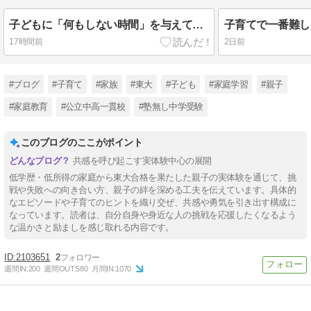
子どもに「何もしない時間」を与えていますか？
17時間前
2日前
#ブログ
#子育て
#家族
#東大
#子ども
#家庭学習
#親子
#家庭教育
#公立中高一貫校
#塾無し中学受験
このブログのここがポイント
共感を呼び起こす実体験中心の展開
低学歴・低所得の家庭から東大合格を果たした親子の実体験を通じて、挑
戦や失敗への向き合い方、親子の絆を深める工夫を伝えています。具体的
なエピソードや子育てのヒントを織り交ぜ、共感や勇気を引き出す構成に
なっています。読者は、自分自身や身近な人の挑戦を応援したくなるよう
な温かさと励ましを感じ取れる内容です。
2103651
2
週間IN:
200
週間OUT:
580
月間IN:
1070