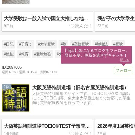
大学受験は一般入試で国立大推しな地方の県内トップ公立高校の大学入試の主な出願先とその結果とは?
9日前
23日前
#日記
#子育て
#大学受験
#塾
#高校受験
#勉強法
#受験
【Tips】気になるブログをフォロー。

#勉強
#教育
#受験勉強
#大学受験生
#高校受験生
登録不要。更新を逃さずキャッチ！
閉じる
2097086
週間IN:
280
週間OUT:
770
月間IN:
1170
2
大阪英語特訓道場（旧名古屋英語特訓道場）
大阪英語特訓道場のサイトです。TOEIC 990点満点講師
によるTOEIC指導、東大京大早慶上智まで対応した学生
向け英語家庭教師を行っています。
大阪英語特訓道場TOEIC®TEST予想問題 No. 712
14時間前
2日前