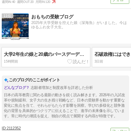
週間IN:
40
週間OUT:
20
月間IN:
120
11
おもちの受験ブログ
2025年大学受験を控えた娘（深海魚）がいました。今は
ゆるふわ女子大生。
大学2年生の娘と20歳のバースデーディナーへ｜池袋サンシャイン58階の絶景夜景
15時間前
3日前
このブログのここがポイント
志願者増加と制度改革を詳述した分析
日本の高等教育に関わる最新の動きを鋭く読み解きます。2026年の入試改
革や規制緩和、女子大の生き残り戦略など、日本の受験界を動かす重要な
変化に焦点を当て、それらがもたらす影響を洞察。学びの多様化と競争激
化の背景を具体的かつクリアに伝えることで、進学の未来像を示していま
す。常に時代の潮流を捉え、独自の視点で展開する内容が特徴です。
2112352