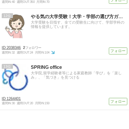
週間IN:
40
週間OUT:
350
月間IN:
70
12
やる気の大学受験！大学・学部の選び方ガイド
大学受験を目指す、全ての受験生に向けて、学部学科の
情報を提供しています。
2038346
2
週間IN:
32
週間OUT:
24
月間IN:
104
13
SPRING office
大学院,留学経験者等による家庭教師「学び」を「楽し
み」、「気づき」を見つける
1264401
週間IN:
30
週間OUT:
20
月間IN:
150