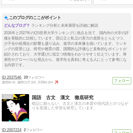
このブログのここがポイント
ランキング分析と未来展望を詳細に解説
2026年と2027年のQS世界大学ランキングに焦点を当て、国内外の大学の評
価を客観的に比較しています。国公立と私立の実力の差異をとらえつつ、
少子化や統廃合の影響も盛り込み、進学の未来像を描いています。ランキ
ングの背景には、研究や教育の質、国際的な評価など多角的なポイントが
紹介されており、大学選びに役立つ情報をわかりやすく伝えています。将
来性やグローバルな視点から、進学先を真剣に考える人にとって参考にな
る内容です。
2037546
20
週間IN:
42
週間OUT:
150
月間IN:
204
10
国語 古文 漢文 徹底研究
暗記に頼らない、古文と漢文の本質や現代語とのつなが
りを意識した学習を研究しています。
2007224
2