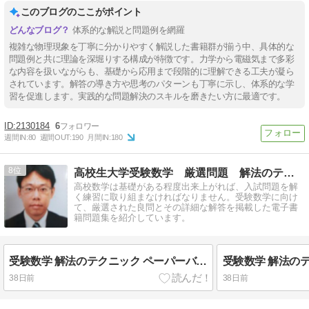
このブログのここがポイント
体系的な解説と問題例を網羅
複雑な物理現象を丁寧に分かりやすく解説した書籍群が揃う中、具体的な
問題例と共に理論を深堀りする構成が特徴です。力学から電磁気まで多彩
な内容を扱いながらも、基礎から応用まで段階的に理解できる工夫が凝ら
されています。解答の導き方や思考のパターンも丁寧に示し、体系的な学
習を促進します。実践的な問題解決のスキルを磨きたい方に最適です。
2130184
6
週間IN:
80
週間OUT:
190
月間IN:
180
8
高校生大学受験数学 厳選問題 解法のテクニック
高校数学は基礎がある程度出来上がれば、入試問題を解
く練習に取り組まなければなりません。受験数学に向け
て、厳選された良問とその詳細な解答を掲載した電子書
籍問題集を紹介しています。
受験数学 解法のテクニック ペーパーバック
38日前
38日前