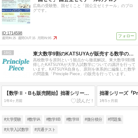
広島の受験塾、国ゼミこと「国公立ゼミナール」のブロ
グです。
1714598
週間IN:
25
週間OUT:
15
月間IN:
95
16
東大数学9割のKATSUYAが販売する数学の問題集
高校数学を原則という観点から徹底解説。東大数学9割獲
得したKATSUYAが大学入試数学についての講評を行って
います。KATSUYA自身も、原則を体系的に編集した数学
の問題集「Principle Piece」の販売を行っています。
【数学Ⅱ・Bも販売開始】拙著シリーズ『Principle Piece』精選問題集
1年4ヶ月前
1年5ヶ月前
#大学受験
#数学IA
#数学IIB
#数学III
#微分積分
#問題集
#大学入試数学
#共通テスト