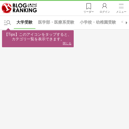
リーダー
ログイン
メニュー
大学受験
医学部・医療系受験
小学校・幼稚園受験
中
【Tips】このアイコンをタップすると、

カテゴリ一覧を表示できます。
閉じる