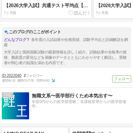
【2026大学入試】共通テスト平均点【確定版】
7ヶ月前
7ヶ月前
このブログのここがポイント
各年度の入試結果や合格実績、試験平均点と詳細解説を網
羅
大学入試と医師国家試験の最新情報を詳しく紹介。試験結果や合格率の推
移、難易度の変化などを画像やデータとともにわかりやすく解説し、受験
者や関心者の知識を深める内容です。
2022040
2
週間IN:
10
週間OUT:
50
月間IN:
80
23
無職文系〜医学部行くため本気出す〜
年収0円からの医学部受験、非課税世帯からの医学部進
学。