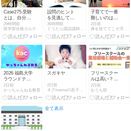
Case275.受験
設問のヒント
子育てで一番
とは、自分を
を見逃しては
難しいのは、
理解する旅で
いけない
親が「待つ」
29時間前
35時間前
2日前
医学部合格カルテ
ぐうたら国語講師の箱部屋
身を捨ててこそ浮かぶ瀬もあれ〜底辺家庭の東大受験〜
ある
ことかもしれ
ません。
2026 福島大学
スガキヤ
フリースクー
ラウンドテー
ルは高い？費
ブル 発表資料
用相場と補助
2日前
2日前
2日前
ネグmamaの息子は京大へ
かっちゃんねる教育
おうち部
金制度、無料
で通えるスク
ールまとめ
全て表示