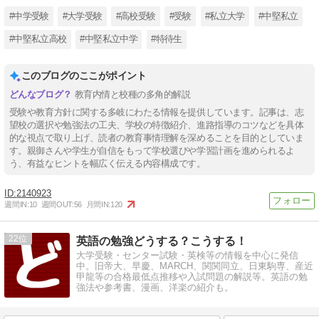
#中学受験
#大学受験
#高校受験
#受験
#私立大学
#中堅私立
#中堅私立高校
#中堅私立中学
#特待生
このブログのここがポイント
教育内情と校種の多角的解説
受験や教育方針に関する多岐にわたる情報を提供しています。記事は、志
望校の選択や勉強法の工夫、学校の特徴紹介、進路指導のコツなどを具体
的な視点で取り上げ、読者の教育事情理解を深めることを目的としていま
す。親御さんや学生が自信をもって学校選びや学習計画を進められるよ
う、有益なヒントを幅広く伝える内容構成です。
2140923
週間IN:
10
週間OUT:
56
月間IN:
120
22
英語の勉強どうする？こうする！
大学受験・センター試験・英検等の情報を中心に発信
中。旧帝大、早慶、MARCH、関関同立、日東駒専、産近
甲龍等の合格最低点推移や入試問題の解説等。英語の勉
強法や参考書、漫画、洋楽の紹介も。