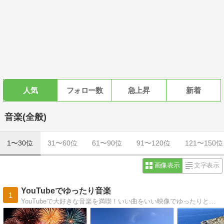
人気
フォロー数
急上昇
新着
音楽(全般)
1〜30位
31〜60位
61〜90位
91〜120位
121〜150位
画像表示
文字表示
YouTubeでゆったり音楽
1
YouTubeで大好きな音楽を満喫！いい曲をいい映像でゆったりと。音楽よ、いつもありがとう♪