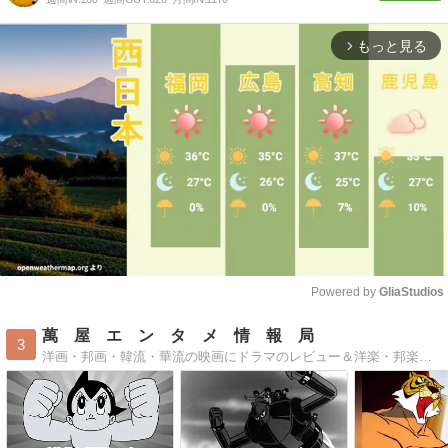
もっと見る
arrow_forward_ios
Powered by 
GliaStudios
Mute
萬 屋 エ ン タ メ 情 報 局
3
洋画・邦画・韓流・華流の映画にドラマのレビュー＆洋楽・邦楽・韓流・華流の音楽レビュー絶賛発信中！