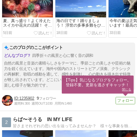
夏、真っ盛り！よく冷えた
海の日です！踊りましょ
今年の夏は正
スイカや花火の活躍！ そし
う！ 浮世の多事多難をひと
います！最高
て笑顔と元気があふれる軽
とき忘れ、上を向いて生き
を！ さぁ、笑
5日前
18日前
33日前
快で粋な日本のロカビリー
ましょう！ 『ダイナミック
こう！！時を止
を！ 『Goody Goody Girl』
琉球〜OTV "ミュージック
このままコド
『ノッてけ！Sunday』The
エール" ver〜&〜ちむどん
♪『睡蓮花』
このブログのここがポイント
Biscats
どんmix ver〜』 Chuning
『Wonderla
Candy
&CREAM
四季折々の風景と心に響く音の調和
自然の風景と音楽の素晴らしさをテーマに、季節ごとの美しさや芸術の魅
力を鋭く伝えています。海外や国内のストリートピアノ演奏、クラシック
の再解釈、歌唱の感動を通して、感性を刺激し、心の動きを描き出す特徴
が映し出されています。どこにいても芸術を感じ、表情や反応の豊かさを
【Tips】気になるブログをフォロー。

登録不要。更新を逃さずキャッチ！
楽しむ様子が魅力的です。
閉じる
1235902
9
週間IN:
300
週間OUT:
1030
月間IN:
1490
らば〜そうる IN MY LIFE
2
皆さまそれぞれの思い出を辿ってみませんか？ 様々な事象を独自の視点で分析。今後につながる「何か」を感じとっていただければ幸いです