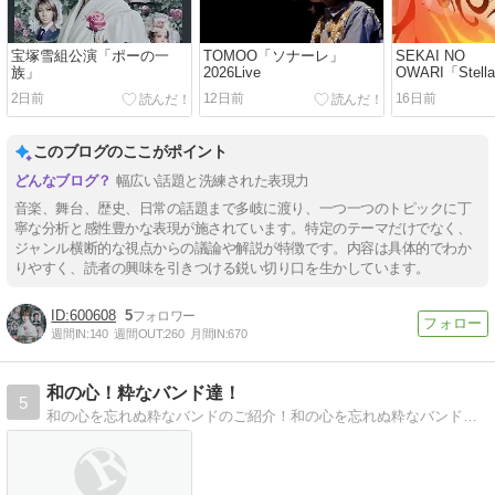
宝塚雪組公演「ポーの一
TOMOO「ソナーレ」
SEKAI NO
族」
2026Live
OWARI「Stell
2日前
12日前
16日前
このブログのここがポイント
幅広い話題と洗練された表現力
音楽、舞台、歴史、日常の話題まで多岐に渡り、一つ一つのトピックに丁
寧な分析と感性豊かな表現が施されています。特定のテーマだけでなく、
ジャンル横断的な視点からの議論や解説が特徴です。内容は具体的でわか
りやすく、読者の興味を引きつける鋭い切り口を生かしています。
600608
5
週間IN:
140
週間OUT:
260
月間IN:
670
和の心！粋なバンド達！
5
和の心を忘れぬ粋なバンドのご紹介！和の心を忘れぬ粋なバンドのご紹介！ええじゃないか！