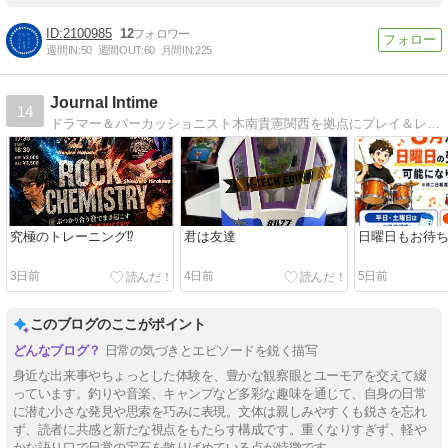
2100985
12
週間IN:
50
週間OUT:
60
月間IN:
225
Journal Intime
14
ドラマー＆パーカッショニスト木南貴憲関西を拠点にプレイ＆レッスンで活躍中のミュージシャンの日記
究極のトレーニング⁉︎
君は友達
日曜日もお待
3日前
4日前
5日前
このブログのここがポイント
日常の気づきとエピソードを鋭く描写
身近な出来事やちょっとした体験を、豊かな観察眼とユーモアを交えて綴
っています。釣りや音楽、キャンプなど多彩な趣味を通じて、自身の日常
に潜む小さな発見や思索を巧みに表現。文体は親しみやすくも鋭さを忘れ
ず、読者に共感と新たな視点をもたらす構成です。重くなりすぎず、軽や
かな語り口で日常の宝石を散りばめている点が特徴です。