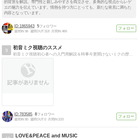
的背景を解説。専門性と親しみやすさを両立させ、多角的な視点からレゲ
エの魅力を伝えています。情熱を持つ方にとっても、新たな発見に満ちた
内容となっています。
1865943
5
週間IN:
96
週間OUT:
318
月間IN:
486
初音ミク視聴のススメ
9
初音ミク視聴初心者への入門用解説＆時事今更聞けないミクの歴史や用語説明、曲の探し方など。聞き専視点からブームを整理
783585
8
週間IN:
80
週間OUT:
0
月間IN:
320
LOVE&PEACE and MUSIC