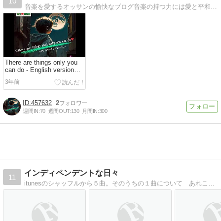
10
音楽を愛するオッサンの愉快なブログ音楽の持つ力には愛と平和を生み出す計り知れないものがある事を伝えたいと思います。
There are things only you
can do - English version
YouTube
3年前
457632
2
週間IN:
70
週間OUT:
130
月間IN:
300
インディペンデントな日々
11
itunesのシャッフルから５曲。そのうちの１曲について あれこれ。ただし、絶対おすすめの１曲＋他４曲。