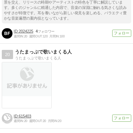
景を交え、リリースの時期やアーティストの特色を丁寧に解説していま
す。多くのジャンルに精通した内容で、音楽の深淵に触れる気さくな読み
やすさが特徴です。耳を養いながら新しい発見を楽しめる、バラエティ豊
かな音楽遍歴の案内役となっています。
2024225
4
週間IN:
20
週間OUT:
120
月間IN:
100
うたまっぷで歌いまくる人
20
うたまっぷで歌いまくる人
615403
週間IN:
20
週間OUT:
20
月間IN:
20