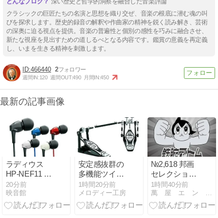
深い歴史と哲学的洞察を融合した音楽評論
クラシックの巨匠たちの名演と思想を織り交ぜ、音楽の根底に潜む魂の叫
びを探求します。歴史的録音の解釈や作曲家の精神を鋭く読み解き、芸術
の深奥に迫る視点を提供。音楽の普遍性と個別の感性を巧みに融合させ、
新たな視座を見出すための道しるべとなる内容です。鑑賞の意義を再定義
し、いまを生きる精神を刺激します。
466440
2
週間IN:
120
週間OUT:
490
月間IN:
450
最新の記事画像
ラディウス
安定感抜群の
№2,618 邦画
HP-NEF11 カ
多機能ツイン
セレクション
ナル型有線イ
ペダル選びガ
（アニメ） “
20分前
1時間20分前
1時間40分前
映音館
メロディー工房
萬 屋 エ ン タ メ 情 報 局
ヤホンの完全
イド
鉄腕アトム ”
ガイド