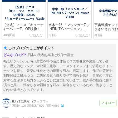
【公式】アニメ『キューテ
水木一郎 「マジンガーZ ／
宇宙戦艦ヤマト21
ィーハニーF』OP映像：
INFINITYバージョン」
さきいさお･ほ
SALIA「キューティーハニ
Music Video
28時間前
2日前
3日前
ー」/Cutie Honey Flash
このブログのここがポイント
日本の代表的楽曲と映像の融合
幅広いジャンルと時代背景を持つ音楽作品とその映像化を紹介していま
す。歴史的なシングルや映画主題歌、アニメタイアップまで多彩なライン
ナップを持ち、音楽の進化とその影響を巧みに描写します。作品の背景や
制作経緯に触れつつ、広告的要素も織り交ぜて情報を伝え、音楽の世界に
対する奥深さと魅力を伝えることに注力しています。聴き手の情感に響く
演出と共に、懐かしさや新鮮さを巧みに融合させているため、飽きること
のない構成となっています。
2131082
2
週間IN:
100
週間OUT:
570
月間IN:
680