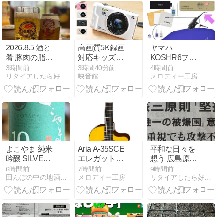
2026.8.5 酒と
高画質5K録画
ヤマハ
肴 豚肉の脂身
対応キッズデ
KOSHR6フレ
で動脈硬化ま
ジカメの注目
ンチホルンお
3時間前
3時間40分前
4時間前
リタイアしたら好きな音楽で散歩するんだ
映音館
メロディー工房
っしぐら^^;
すべき特徴と
手入れセット
は？
とチューナー
付き
よこやま 純米
Aria A-35SCE
平和な日々を
吟醸 SILVER
エレガットの
想う 広島原爆
10 長崎 重家
魅力と使いこ
投下の日
6時間前
7時間前
9時間前
田んぼの中の地酒屋よもやま話
メロディー工房
リタイアしたら好きな音楽で散歩するんだ
酒造
なし術