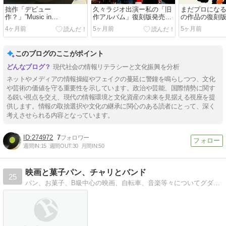
拙作「デビュー
久々ラジオ出演ー私の「旧
まだプロにな
作？」”Music in
作アルバム」復刻版発売に
の作品の復刻版"M
DNA”LP（Vynil）発売
合せて
DNA" が3月27
4ヶ月前
5ヶ月前
5ヶ月前
約受付中!!
このブログのここがポイント
現代社会の情報リテラシーと文化振興を分析
ネットやメディアの情報操縦やフェイクの蔓延に警鐘を鳴らしつつ、文化
や芸術の価値を守る重要性を示しています。政治や芸能、国際情勢に関す
る鋭い視点を交え、現代の情報環境と文化資産の未来を見据える視座を提
供します。情報の取捨選択や文化の継承に関心のある読者にとって、深く
考えさせられる内容となっています。
274972
7
週間IN:
15
週間OUT:
30
月間IN:
50
映画と菓子パン、チャリとバンド
25
パン、お菓子、B級中心の映画、自転車、音楽等々についてグダグダと語るブログ