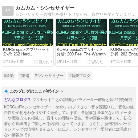
カムカム・シンセサイザー
13
シンセサイザーの機能を掘り下げながら、音作りを学んでいくサイトです。シンセサイザーの基本構成から、実際にパラメーターを1つ1つ変化させながら確認していきます。音や波形の変化も確認できます。一緒にシンセサイザーの音作りを楽しみましょう！
KORG opsixのプリセット
KORG opsixのプリセット
KORG opsi
分析: 262 Hard
分析: 200 Feel The Warmth
分析: 202 Enga
Synkronicity
1年10ヶ月前
1年11ヶ月前
1年11ヶ月前
#音楽
#楽器
#シンセサイザー
#音楽ブログ
このブログのここがポイント
プリセットごとの詳細なパラメーター解析と音の特徴解説
KORGのFMシンセサイザー「opsix」のプリセット音を深掘りし、音色の独
自性や変化をわかりやすく紹介しています。各記事は具体的なパラメータ
ーや実験方法も掲載し、音作りの理解を促進。音や画像を駆使して、初心
者から熟練者まで楽しめる内容になっています。さらに、新機種やバージ
ョンアップの情報もタイムリーに伝え、シンセサイザー愛好者には見逃せ
ない情報源です。