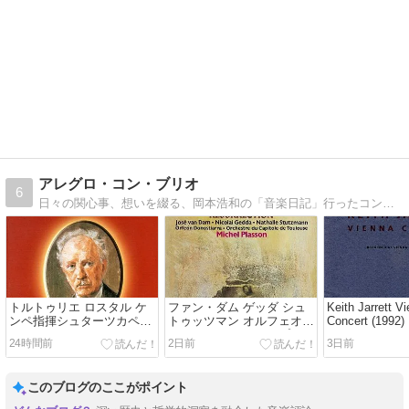
アレグロ・コン・ブリオ
6
日々の関心事、想いを綴る、岡本浩和の「音楽日記」行ったコンサートや聴いた日々のおすすめ音盤を中心に縦横無尽・・・
トルトゥリエ ロスタル ケ
ファン・ダム ゲッダ シュ
Keith Jarrett V
ンペ指揮シュターツカペ
トゥッツマン オルフェオ
Concert (1992)
レ・ドレスデン R.シュトラ
ン・ドノスティアラ プラッ
24時間前
2日前
3日前
ウス 交響詩「ドン・キホー
ソン指揮トゥールーズ・キ
テ」（1973.6録音）ほか
ャピトール国立管 ルーセル
エヴォカシオン作品15,
このブログのここがポイント
L.16（1986.7, 9 &10録音）
ほか