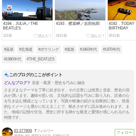
4194．JULIA／THE
4193．襟裳岬／吉田拓郎
4192．TODAY 
BEATLES
BIRTHDAY
2日前
18日前
30日前
#温泉
#北海道
#ボウリング
#道路
#1960年代
#1970年代
#1980年代
#THE_BEATLES
このブログのここがポイント
音楽・風景・歴史を巧みに融合
さまざまなテーマを丁寧に紡ぎ出す、その文章には情景と音楽、歴史の深
みが漂います。趣味や思い出、文化的な話題を巧みに取り入れ、読者の心
を引き込む構成となっています。写真や映像の紹介を効果的に使い、視覚
的なイメージも豊かに伝えることで、飽きさせずに読み進められます。ま
た、地域の記憶や文化、歴史に対する静かな敬意と愛情が感じられるのも
特徴です。
377809
7
週間IN:
260
週間OUT:
620
月間IN:
1170