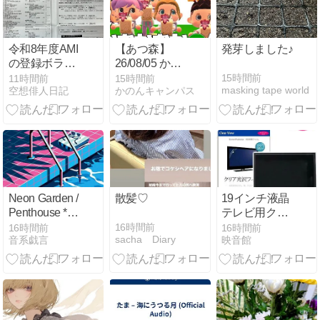
令和8年度AMI
【あつ森】
発芽しました♪
の登録ボラン
26/08/05 かむ
ティア活動状
かむかのん/ほ
15時間前
11時間前
15時間前
masking tape world
空想俳人日記
かのんキャンパス
況調査票を提
しの子 「人命
出しました
＞売上金💢」
vol.1484
Neon Garden /
散髪♡
19インチ液晶
Penthouse *
テレビ用クリ
2026 Victor
ア光沢保護フ
16時間前
16時間前
16時間前
sacha Diary
音系戯言
映音館
ィルム