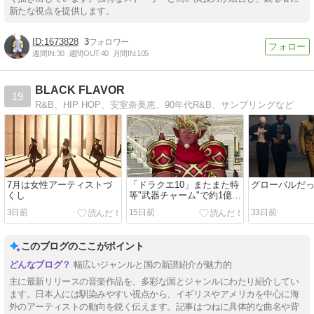
新たな視点を提供します。
1673828
3
週間IN:
30
週間OUT:
40
月間IN:
105
BLACK FLAVOR
19
R&B、HIP HOP、安室奈美恵、90年代R&B、サンプリングなど
7月は女性アーティストづ
「ドラクエ10」またまた特
グローバルだっ
くし
等"武器チャーム"で約1億
9000万Gゲット！「おでか
3日前
15日前
33日前
け便利ツールふくびき」
このブログのここがポイント
幅広いジャンルと国の新譜紹介が魅力的
主に最新リリースの音楽作品を、多彩な国とジャンルにわたり紹介してい
ます。日本人には馴染みやすい視点から、イギリスやアメリカを中心に海
外のアーティストの動向を鋭く伝えます。記事はつねに具体的な曲名や背