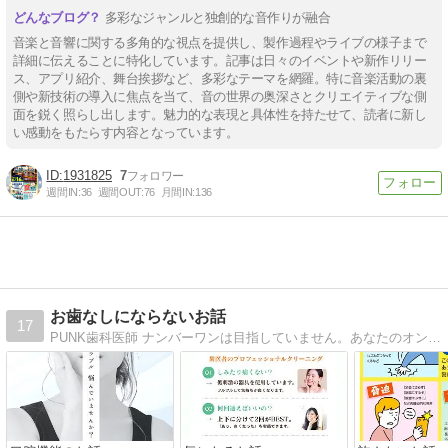
多彩なジャンルと独創的な音作りが融合
音楽と音響に関する多角的な視点を提供し、製作過程やライブの様子まで
詳細に伝えることに特化しています。記事は日々のイベントや新作リリー
ス、アプリ紹介、舞台挨拶など、多彩なテーマを網羅。特に音楽活動の裏
側や新技術の導入に焦点を当て、音の世界の奥深さとクリエイティブな側
面を鋭く照らし出します。魅力的な表現と具体性を持たせて、読者に新し
い感動をもたらす内容となっています。
1931825
7
週間IN:
36
週間OUT:
76
月間IN:
136
お歯なしにならないお話
17
PUNK歯科医師 ナンバーワンは目指していません。あなたのオンリーワンでありたいのです。