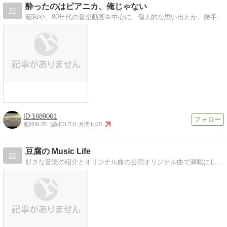
酔ったのはピアニカ、俺じゃない
21
昭和や、80年代の音楽動画を中心に、個人的な思い出とか、勝手な解釈も混ぜて紹介します。新しい動画も混ざります。新しいものを否定するおっちゃんには、なりとうない。
1689061
週間IN:
20
週間OUT:
0
月間IN:
20
豆腐の Music Life
22
好きな音楽の紹介とオリジナル曲の公開オリジナル曲で満載にしたいな