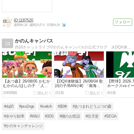
1187520
週間IN:
20
週間OUT:
0
月間IN:
20
かのんキャンパス
23
作詞チャットライブ©かのんキャンパスの公式ブログ 火DQX体験版 水あつ森 無声ライブ配信 木かのキャンチャレンジｗｗｗ
【あつ森】26/08/05 かむか
【DQX体験版】26/08/04 歌
【野球】2026.7
むかのん/ほしの子 「人命
詞の子/BAN小町 「南海デ
ホークスvsイ
＞売上金💢」 vol.1484
ー＆台風中国までﾄﾝでい
戦
15時間前
2日前
4日前
け」 vol.1483
#dq10
#pso2ngs
#switch
#原神
#あつまれどうぶつの森
#水やり効率
#WiiU
#3DS
#畑のお世話
#任天堂
#SEGA
#かのキャンチャレンジ