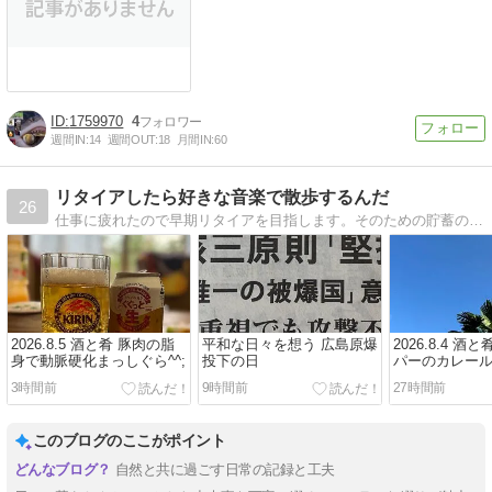
1759970
4
週間IN:
14
週間OUT:
18
月間IN:
60
リタイアしたら好きな音楽で散歩するんだ
26
仕事に疲れたので早期リタイアを目指します。そのための貯蓄のことや日々の生活を綴ります。
2026.8.5 酒と肴 豚肉の脂
平和な日々を想う 広島原爆
2026.8.4 酒
身で動脈硬化まっしぐら^^;
投下の日
パーのカレー
い
3時間前
9時間前
27時間前
このブログのここがポイント
自然と共に過ごす日常の記録と工夫