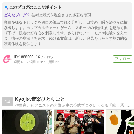
このブログのここがポイント
芸術と娯楽を融合させた多彩な表現
多種多様なトピックを独自の視点で鋭く分析し、日常の一瞬を鮮やかに描
き出します。ポップカルチャーやゲーム、スポーツの最新動向を趣深く掘
り下げ、読者の好奇心を刺激します。さりげないユーモアや比喩を交えつ
つ、情報の奥深さを追求し続ける文章は、新しい発見をもたらす魅力的な
読書体験を提供します。
1888505
16
週間IN:
16
週間OUT:
76
月間IN:
91
Kyojiの音楽ひとりごと
24
作曲家、ピアニストの大野恭史の公式ブログいわゆる「癒し系ポップス」ヒーリング音楽、劇伴音楽が得意といわれています。