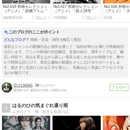
№2,618 邦画セレクション
№2,617 邦画セレクション
№2,616 邦
（アニメ） “ 鉄腕アトム ”
（アニメ） “ 鉄人28号 ”
（アニメ） “ 
ク ”
1時間40分前
27時間前
2日前
このブログのここがポイント
映画・音楽・雑学を幅広く配信
多彩なジャンルの映像作品と雑学を通じて、知的好奇心を満たす情報発信
を行います。アニメや映画の作品解説、音楽の紹介、雑学クイズなど、幅
広い内容で、視点を変えながら新しい発見を楽しめるのが特徴です。爽や
かで軽快な語り口で、身近な趣味の範囲をさらに広げるサポートをしま
す。飽きずに見続けられる工夫を凝らし、気兼ねなく気楽にアクセスでき
るのが魅力です。
2136065
39
週間IN:
175
週間OUT:
690
月間IN:
1015
はるのひの気まぐれ通り雨
4
ふきのとう・他 好きな音楽の話