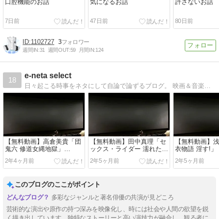
口腔機能のお話
気になるお話
許さないお話
7日前
47日前
80日前
1102727
3
週間IN:
31
週間OUT:
59
月間IN:
124
e-neta select
18
日々起こる時事をネタにして自論で論ずるブログ。 映画＆音楽などエンタメ系＆無料動画サイトからお宝動画発掘して発信します。
【無料動画】高倉美貴「団
【無料動画】田中真理「セ
【無料動画】
鬼六 修道女縄地獄」
ックス・ライダー 濡れたハ
衣物語 淫す!」（
（1984）R18+
イウェイ」（1971）R18+
R18+
2年4ヶ月前
2年5ヶ月前
2年5ヶ月前
このブログのここがポイント
多彩なジャンルと著名俳優の共演が見どころ
芸術的な演出や原作の持つ深みを映像化し、時には社会や人間の欲望を鋭
く描き出しています。独特なストーリーと高い演技力が融合し、観る者に