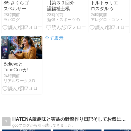
8/5 さくらゴ
【第３９回介
トルトゥリエ
スペルサーク
護福祉士模擬
ロスタル ケン
ル 練習
問題集】多忙
ペ指揮シュタ
23時間前
23時間前
24時間前
ラバログ
勉強・スポーツの上達を確かめる
アレグロ・コン・ブリオ
な仕事の合間
ーツカペレ・
に学習でき
ドレスデン R.
る！
シュトラウス
交響詩「ド
全て表示
ン・キホー
テ」（1973.6
録音）ほか
Believeと
TuneCoreがAI
生成音楽に新
24時間前
リアルワークスDTM
方針 – Sunoを
名指しで警告
する著作権問
題
HATENA版趣味と実益の野菜作り日記そしてお気に入りの曲
7
gooブログから引っ越してきました。