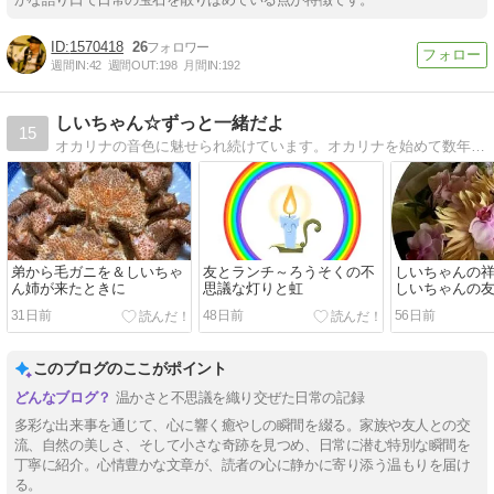
1570418
26
週間IN:
42
週間OUT:
198
月間IN:
192
しいちゃん☆ずっと一緒だよ
15
オカリナの音色に魅せられ続けています。オカリナを始めて数年まだまだ初心者です。夭折した娘に音が届きますように。娘の病気・点訳・琴など。
弟から毛ガニを＆しいちゃ
友とランチ～ろうそくの不
しいちゃんの
ん姉が来たときに
思議な灯りと虹
しいちゃんの
31日前
48日前
56日前
このブログのここがポイント
温かさと不思議を織り交ぜた日常の記録
多彩な出来事を通じて、心に響く癒やしの瞬間を綴る。家族や友人との交
流、自然の美しさ、そして小さな奇跡を見つめ、日常に潜む特別な瞬間を
丁寧に紹介。心情豊かな文章が、読者の心に静かに寄り添う温もりを届け
る。