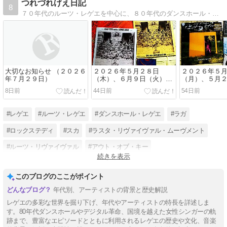
つれづれげえ日記
8
７０年代のルーツ・レゲエを中心に、８０年代のダンスホール・レゲエや６０年代のスカやロックステディなどの、アルバム評などを書いたブログです。よかったら読んでね。
大切なお知らせ （２０２６
２０２６年５月２８日
２０２６年５
年７月２９日）
（木）、６月９日（火）、
（月）、５月
アルバムあれこれ、ほか
（土）、アル
8日前
44日前
54日前
れ、ほか
#レゲエ
#ルーツ・レゲエ
#ダンスホール・レゲエ
#ラガ
#ロックステディ
#スカ
#ラスタ・リヴァイヴァル・ムーヴメント
#ルーツ・リヴァイヴァル
#アウト・オブ・キー
続きを表示
#デジタル・ダンスホール・レゲエ
#アーリー・ダンスホール・レゲエ
このブログのここがポイント
#ジャマイカ
年代別、アーティストの背景と歴史解説
レゲエの多彩な世界を掘り下げ、年代やアーティストの特長を詳述しま
す。80年代ダンスホールやデジタル革命、国境を越えた女性シンガーの軌
跡まで、豊富なエピソードとともに利用されるレゲエの歴史や文化、音楽