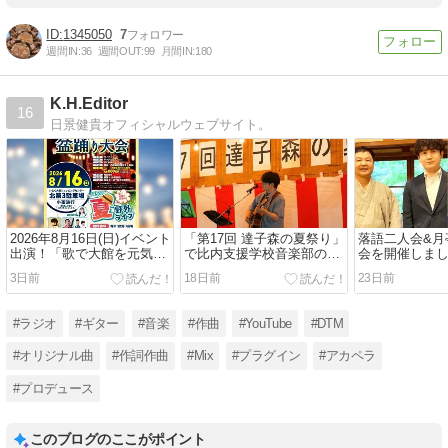
1345050
7
週間IN:
36
週間OUT:
99
月間IN:
180
K.H.Editor
16
日景健貴オフィシャルウェブサイト。
2026年8月16日(日)イベント
「第17回 達子森の夏祭り」
落語二人会&月
出演！「歌で大館を元気
で比内支援学校音楽部のみ
会を開催しま
に！いとくの夏 野外ライ
なさんとコラボしました！
3日前
18日前
23日前
ブ」
#ラジオ
#ギター
#音楽
#作曲
#YouTube
#DTM
#オリジナル曲
#作詞作曲
#Mix
#プラグイン
#アカペラ
#プロデュース
このブログのここがポイント