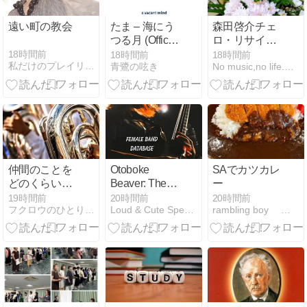
遠い町の教会
たま – 海にう
森田啓介チェ
つる月 (Official
ロ・リサイタ
Audio)
ル
18時間前
18時間前
18時間前
私だけのプレイリスト
青鷺の呟き
No music,no life.〜みこのつれづれ〜
仲間のことを
Otoboke
SAでカツカレ
どのくらいわ
Beaver: The
ー
かっています
Women Who
19時間前
20時間前
20時間前
フクロウのひとりごと
Loud & Cute Special
rambling boy 人生は旅だから
か
Turn
Endurance
into Rage