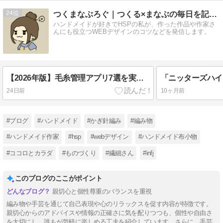
24
つくまなぶろぐ｜つくる×まなぶの毎日を記録するブログ
ハンドメイドが好きでHSPの私が、作った作品や作家さ
んにも役立つWEBデザインのコツなどを発信します。
【2026年版】毛糸管理アプリ7選を実際に使って比較！編み物好きにおすすめなのはどれ？
24日前
10ヶ月前
#ブログ
#ハンドメイド
#かぎ針編み
#編み物
#ハンドメイド作家
#hsp
#webデザイン
#ハンドメイド布小物
#ココロとカラダ
#ものづくり
#繊細さん
#infj
このブログのここがポイント
親切心と個性尊重のバランスを重視
編み物や手芸を通じて自己表現や心のリラックスを促す内容が特徴です。
親切心からのアドバイスや情報の正確さに気を配りつつも、個性や自由さ
を大切にし、誰もが気軽に楽しめる工夫を紹介しています。さらに、手芸