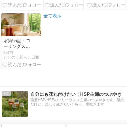
己統合
起業して泥沼
化したはなし
全て表示
🌿第55話：ロ
ーリングスト
ックとは？50
3日前
ととのう暮らし日和
代の私が無理
なく続けてい
る防災習慣
7
自分にも花丸付けたい！HSP主婦のつぶやき
強度HSP/HSEのフリーランス主婦のつぶやきです。繊細
だけど、楽しく生きたい！時々、毒吐きます