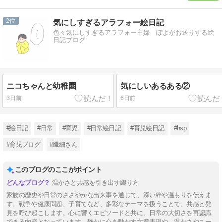
2
気にしすぎるアラフォー絵日記
色々気にしすぎるアラフォー主婦 ぽよがお送りする絵
日記ブログ
ニコちゃんと幼稚園
気にしいあるある②
3日前
6日前
#絵日記
#日常
#育児
#日常絵日記
#育児絵日記
#hsp
#育児ブログ
#繊細さん
このブログのここがポイント
温かさと共感を引き出す綴り方
家族の歴史や日常のささやかな出来事を通じて、深い絆や温もりを伝えま
す。戦争や健康問題、子育てなど、多彩なテーマを扱うことで、共感と発
見を呼び起こします。心に響くエピソードと共に、日常の大切さを再認識
できる内容となっています。静かに心を動かす文章表現や、温かさやユー