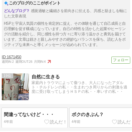
このブログのここがポイント
感覚過敏と繊細さを前向きに伝える、共感と励ましを軸に
した文章表現
HSPと宇宙人気質の個性を肯定的に捉え、その体験を通じて自己成長と自
己理解を促す構成になっています。自己の特性を活かした起業やヒーリン
グの活動を紹介し、同じ感性を持つ方々に寄り添う温かさと勇気を届けて
います。文章は鋭さと親しみやすさの絶妙なバランスを保ち、読む人をポ
ジティブな未来へと導くメッセージが込められています。
1671450
週間IN:
2
週間OUT:
26
月間IN:
4
19
自然に生きる
家庭内トラウマによって傷つき、大人になったアダル
ト・チルドレンの私・・生まれつき周りからの刺激を過
度に受け取ってしまうＨＳＰの私・・車いすの私・・
間違ってないけど・・・
ボクのきぶん？
4年前
4年前