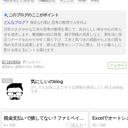
#自分らしく生きる
#繊細さん
#こころ
#hse
#hss
このブログのここがポイント
身近な行動と思考の整理で人生向上
日常のささやかな工夫や思考の整理を通じて、自分らしい幸せや心の安ら
ぎを追求します。断捨離や自己啓発、親子関係の見直しなど、実生活に役
立つテーマをわかりやすく掘り下げ、工夫と気づきの両面から人生の質を
高める方法を提案します。膨らむ思考をシンプルに整え、日々の暮らしに
彩りを添えるヒントを届けます。
1819054
7
週間IN:
6
週間OUT:
60
月間IN:
6
13
気にしいのblog
少しでもお役に立てそうな情報を発信したい控えめblog
です。
税金支払いで損してない？ファミペイ翌月払いでポイントを賢く貯める究極ガイド
6ヶ月前
10ヶ月前