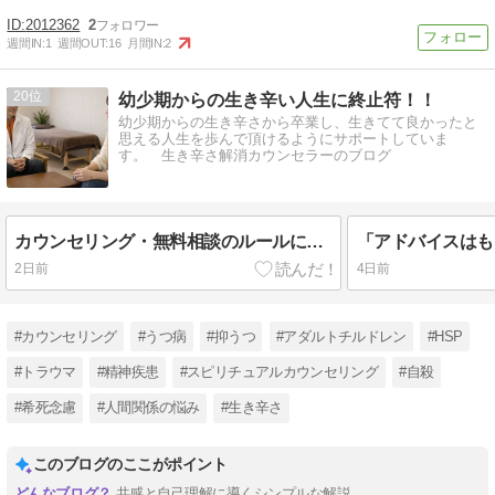
2012362
2
週間IN:
1
週間OUT:
16
月間IN:
2
20
幼少期からの生き辛い人生に終止符！！
幼少期からの生き辛さから卒業し、生きてて良かったと
思える人生を歩んで頂けるようにサポートしていま
す。 生き辛さ解消カウンセラーのブログ
カウンセリング・無料相談のルールについて｜安心できる場を守るために
2日前
4日前
#カウンセリング
#うつ病
#抑うつ
#アダルトチルドレン
#HSP
#トラウマ
#精神疾患
#スピリチュアルカウンセリング
#自殺
#希死念慮
#人間関係の悩み
#生き辛さ
このブログのここがポイント
共感と自己理解に導くシンプルな解説