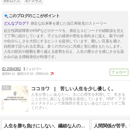
#ホロアス
#アマラス
このブログのここがポイント
身近な出来事を通じた自己再発見のストーリー
起立性調節障害やHSPなどのテーマを、身近なエピソードや経験談を交え
て丁寧に紹介しています。子どもの成長や変化を前向きに捉え、親子の絆
や自分らしさを大切にするヒントを提供しています。難しい言葉を避け、
自然体で語られる文章は、多くの方の心に共感と安心感をもたらします。
人生の節目や困難を乗り越える姿勢を伝え、人生の豊かさを感じさせる温
かみのある情報発信が特徴です。
2064382
1
週間IN:
12
週間OUT:
63
月間IN:
60
5
ココヨワ | 苦しい人生を少し優しく。
人生が苦しいあなたへ。主に心理学を利用して、生きる
ことが少し楽になる情報を発信しています。HSP・アダ
ルトチルドレンで居場所が見えないあなたはどうぞご覧
ください。
人生を勝ち負けにしない、繊細な人の疲れない生き方とは？【2024年12月15日配信号】