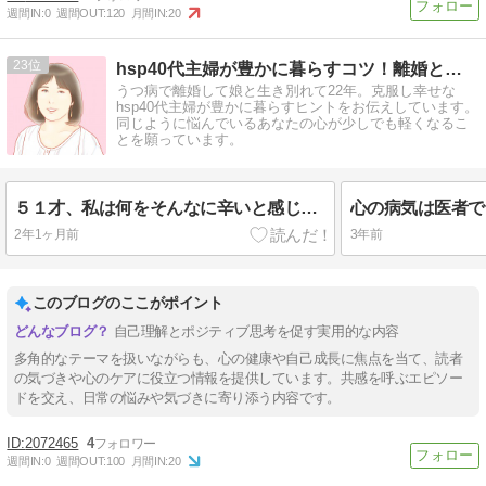
週間IN:
0
週間OUT:
120
月間IN:
20
23
hsp40代主婦が豊かに暮らすコツ！離婚とうつ病克服後幸せ♪
うつ病で離婚して娘と生き別れて22年。克服し幸せな
hsp40代主婦が豊かに暮らすヒントをお伝えしています。
同じように悩んでいるあなたの心が少しでも軽くなるこ
とを願っています。
５１才、私は何をそんなに辛いと感じているのだろう
2年1ヶ月前
3年前
このブログのここがポイント
自己理解とポジティブ思考を促す実用的な内容
多角的なテーマを扱いながらも、心の健康や自己成長に焦点を当て、読者
の気づきや心のケアに役立つ情報を提供しています。共感を呼ぶエピソー
ドを交え、日常の悩みや気づきに寄り添う内容です。
2072465
4
週間IN:
0
週間OUT:
100
月間IN:
20