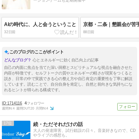
ーションゲームも定期開催中
AIの時代に、人と会うということ
32日前
88日前
このブログのここがポイント
心とエネルギーに効く自己向上の記事
自己の内面に焦点を当てた深い洞察とスピリチュアルな視点を融合させた
内容が特徴です。セルフトークの質やエネルギーの軽さが現実をつくると
説き、日常の中で実践できる心の整え方や自己肯定の重要性を丁寧に解説
しています。読むことで、自分自身を肯定し、自然と前向きな気持ちにな
れるヒントが得られる構成です。
1714116
4
週間IN:
4
週間OUT:
20
月間IN:
4
17
続・ただそれだけの話
大人の発達障害、試行錯誤の日々。音楽好きなので、CD
やライブの感想も。