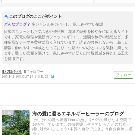
このブログのここがポイント
多ジャンルをカバーし、親しみやすい解説
日常のちょっとした気づきや便利技、趣味の紹介を軽やかに伝えるサイト
です。家電の修理や最新ガジェットの口コミ、漫画や旅行の感想など、多
種多様なテーマを柔軟に取り入れています。読者が共感しながら、新しい
情報に触れやすい構成となっており、生活の中のひとコマを気軽に楽しめ
ます。難しい言葉を避けて、親しみやすい語り口で親近感を持たせる工夫
も特徴です。
2054601
8
週間IN:
5
週間OUT:
14
月間IN:
23
14
海の愛に還るエネルギーヒーラーのブログ
それぞれの源へ帰還Timeの始まり〜私の織りなす空間で
お待ちしています。共振共鳴し生きていることの歓喜一
緒に味わいましょう♪本質の自分で生きよう自分自神に還
ろう