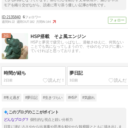
モアを織り交ぜながら、読者に寄り添う優しい記事が特色です。
2135840
6
週間IN:
22
週間OUT:
182
月間IN:
144
3
HSP搭載 そよ風エンジン
HSPと夢見で疲労しっぱなし。過敏さゆえに、何気ない
ことでも気になってしまうので、そゆのもブログに書い
ていければと思っております。
時間が経ち
夢日記
2日前
3日前
#考え過ぎ
#夢日記
#生きづらい
#HSP
#気疲れ
このブログのここがポイント
個性的な視点と鋭い分析力
日常に潜むささやかな出来事や思考を鮮やかな観察眼とともに描き出しま