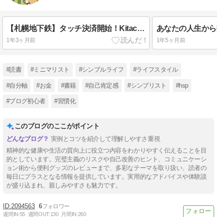
【札幌地下鉄】タッチ決済開始！Kitacaと比較＆使ってみた正直レビュー
1年3ヶ月前
1年5ヶ月前
#読書
#ミニマリスト
#シンプルライフ
#ライフスタイル
#自分軸
#お金
#書籍
#自己肯定感
#シンプリスト
#hsp
#ブログ初心者
#習慣化
このブログのここがポイント
実例とコツを紹介して理解しやすさ重視
精神的な健康や生活の質向上に役立つ内容をわかりやすく伝えることを目
的としています。完璧主義のリスクや自己改善のヒント、コミュニケーシ
ョン術から便利グッズのレビューまで、多彩なテーマを取り扱い、読者の
毎日にプラスとなる情報を提供しています。実用的なアドバイスや体験談
が盛り込まれ、親しみやすさも魅力です。
2094563
6
週間IN:
55
週間OUT:
130
月間IN:
260