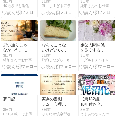
話する。
た。
3日前
3日前
3日前
40過ぎでも進化する為の実践ブログ
気にしすぎるアラフォー絵日記
繊細さんのお仕事相談室
思い通りじゃ
なんてことな
嫌な人間関係
なかった。で
いけどいい日
を良くするた
も、悪くない
だった
めに絶対知っ
3日前
3日前
3日前
繊細さんのお仕事相談室
節約しながら ゆるーくダイエット
アダルトチルドレンが生きづらさを解消する為の心理学講座
人生だった。
ておくべきこ
と！
夢日記
実存の書棚コ
【第182話】
ラム：心理的
10年付き合っ
安全性と境界
た結婚前提彼
3日前
3日前
3日前
HSP搭載 そよ風エンジン
ほんわか倶楽部@むらた｜note
うまあねちゃんのまけまけ日記
の内側での自
氏とカップル