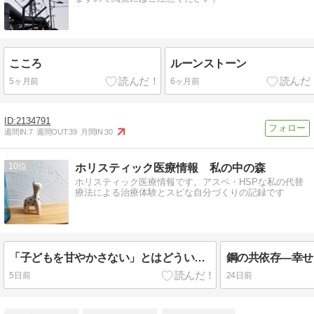
こころ
ルーンストーン
5ヶ月前
6ヶ月前
2134791
週間IN:
7
週間OUT:
39
月間IN:
30
10
ホリスティック医療情報 私の中の森
ホリスティック医療情報です。アスペ・HSPな私の代替
療法による治療体験とスピな自分づくりの記録です
「子どもを甘やかさない」とはどういうことか？
5日前
24日前