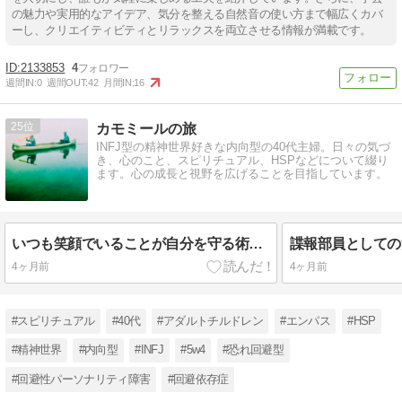
の魅力や実用的なアイデア、気分を整える自然音の使い方まで幅広くカバ
ーし、クリエイティビティとリラックスを両立させる情報が満載です。
2133853
4
週間IN:
0
週間OUT:
42
月間IN:
16
25
カモミールの旅
INFJ型の精神世界好きな内向型の40代主婦。日々の気づ
き、心のこと、スピリチュアル、HSPなどについて綴り
ます。心の成長と視野を広げることを目指しています。
いつも笑顔でいることが自分を守る術だった
諜報部員としての
4ヶ月前
4ヶ月前
#スピリチュアル
#40代
#アダルトチルドレン
#エンパス
#HSP
#精神世界
#内向型
#INFJ
#5w4
#恐れ回避型
#回避性パーソナリティ障害
#回避依存症