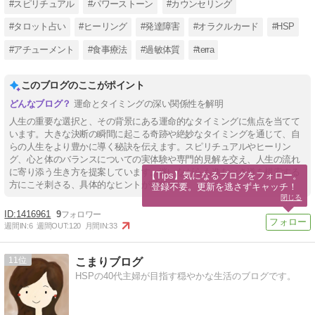
#スピリチュアル
#パワーストーン
#カウンセリング
#タロット占い
#ヒーリング
#発達障害
#オラクルカード
#HSP
#アチューメント
#食事療法
#過敏体質
#terra
このブログのここがポイント
運命とタイミングの深い関係性を解明
人生の重要な選択と、その背景にある運命的なタイミングに焦点を当てて
います。大きな決断の瞬間に起こる奇跡や絶妙なタイミングを通じて、自
らの人生をより豊かに導く秘訣を伝えます。スピリチュアルやヒーリン
グ、心と体のバランスについての実体験や専門的見解を交え、人生の流れ
に寄り添う生き方を提案しています。迷いながらも進むべき道を模索する
【Tips】気になるブログをフォロー。

方にこそ刺さる、具体的なヒントが満載です。
登録不要。更新を逃さずキャッチ！
閉じる
1416961
9
週間IN:
6
週間OUT:
120
月間IN:
33
11
こまりブログ
HSPの40代主婦が目指す穏やかな生活のブログです。