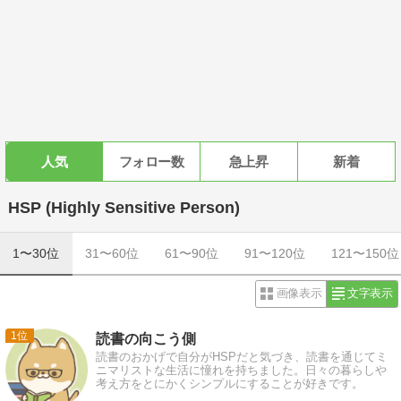
人気
フォロー数
急上昇
新着
HSP (Highly Sensitive Person)
1〜30位
31〜60位
61〜90位
91〜120位
121〜150位
画像表示
文字表示
1
読書の向こう側
読書のおかげで自分がHSPだと気づき、読書を通じてミ
ニマリストな生活に憧れを持ちました。日々の暮らしや
考え方をとにかくシンプルにすることが好きです。