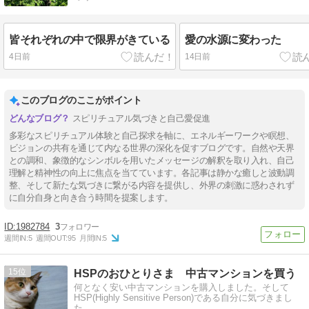
皆それぞれの中で限界がきている
愛の水源に変わった
4日前
14日前
このブログのここがポイント
スピリチュアル気づきと自己愛促進
多彩なスピリチュアル体験と自己探求を軸に、エネルギーワークや瞑想、
ビジョンの共有を通じて内なる世界の深化を促すブログです。自然や天界
との調和、象徴的なシンボルを用いたメッセージの解釈を取り入れ、自己
理解と精神性の向上に焦点を当てています。各記事は静かな癒しと波動調
整、そして新たな気づきに繋がる内容を提供し、外界の刺激に惑わされず
に自分自身と向き合う時間を提案します。
1982784
3
週間IN:
5
週間OUT:
95
月間IN:
5
15
HSPのおひとりさま 中古マンションを買う
何となく安い中古マンションを購入しました。そして
HSP(Highly Sensitive Person)である自分に気づきまし
た。