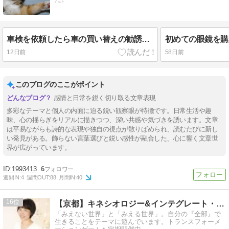
車検を依頼したら車の買い替えの勧誘を受ける
初めての眼鏡を購
12日前
58日前
このブログのここがポイント
感情と日常を鋭く切り取る文章表現
多彩なテーマと個人の内面に迫る鋭い観察眼が特徴です。日常生活や趣
味、心の揺らぎをリアルに描きつつ、深い共感や気づきを誘います。文章
は平易ながらも詩的な表現や独自の視点が散りばめられ、読むたびに新し
い発見がある。飾らない言葉選びと鋭い感性が融合した、心に響く文章世
界が広がっています。
1993413
6
週間IN:
4
週間OUT:
88
月間IN:
40
16
【京都】キネシオロジー&インテグレート・ヒーリング
「みえない世界」と「みえる世界」。自分の『全部』で
生きることをテーマに遊んでいます。トランスフォーメ