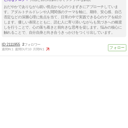
おだやかでありながら鋭い視点から心のつまずきにアプローチしていま
す。アダルトチルドレンや人間関係のテーマを軸に、期待、安心感、自己
否定などの深層心理に焦点を当て、日常の中で実践できる心のケアを紹介
します。優しい表現とともに、読む人に寄り添いながらも気づきへの橋渡
しを行うことで、心の落ち着きと前向きな思考を促します。悩みの核心に
触れることで、自分自身と向き合うきっかけをつくり出しています。
2111955
2
週間IN:
1
週間OUT:
10
月間IN:
1