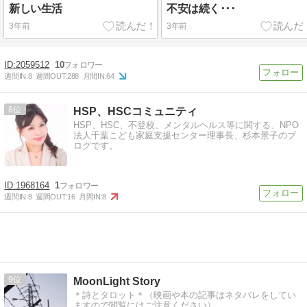
新しい生活
不安は続く･･･
3年前
3年前
2059512
10
週間IN:
8
週間OUT:
288
月間IN:
64
8
HSP、HSCコミュニティ
HSP、HSC、不登校、メンタルヘルス等に関する、NPO
法人千葉こども家庭支援センター理事長、杉本景子のブ
ログです。
1968164
1
週間IN:
8
週間OUT:
16
月間IN:
8
9
MoonLight Story
＊詩とタロット＊（映画や本の記事はネタバレをしてい
ますので閲覧にはご注意ください）