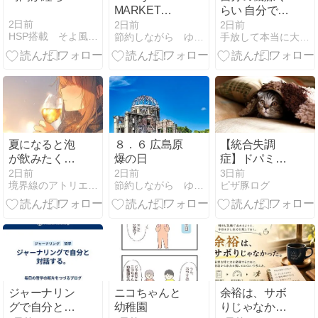
MARKET
らい 自分で守
2026
れ ばかものよ
2日前
2日前
2日前
HSP搭載 そよ風エンジン
節約しながら ゆるーくダイエット
手放して本当に大切なことだけに囲まれたやさしい世界で生きる
夏になると泡
８．６ 広島原
【統合失調
が飲みたくな
爆の日
症】ドパミン
るよな
生活からセロ
2日前
2日前
3日前
境界線のアトリエ -The Muted World-
節約しながら ゆるーくダイエット
ピザ豚ログ
トニン生活へ
【陰性症状】
ジャーナリン
ニコちゃんと
余裕は、サボ
グで自分と対
幼稚園
りじゃなかっ