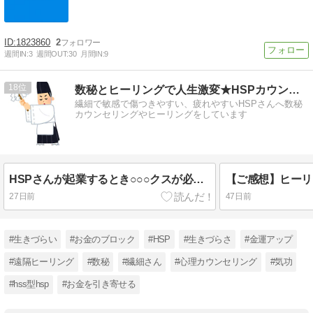
1823860
2
週間IN:
3
週間OUT:
30
月間IN:
9
18
数秘とヒーリングで人生激変★HSPカウンセラー山下かよこ
繊細で敏感で傷つきやすい、疲れやすいHSPさんへ数秘
カウンセリングやヒーリングをしています
HSPさんが起業するとき○○○クスが必要なわけ
27日前
47日前
#生きづらい
#お金のブロック
#HSP
#生きづらさ
#金運アップ
#遠隔ヒーリング
#数秘
#繊細さん
#心理カウンセリング
#気功
#hss型hsp
#お金を引き寄せる