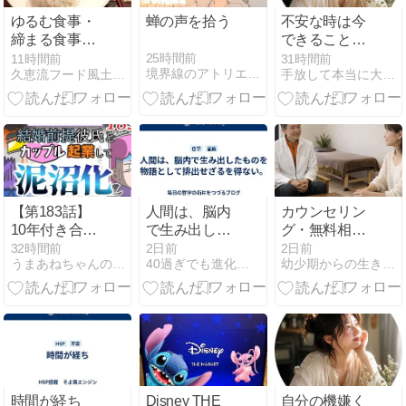
ゆるむ食事・
蝉の声を拾う
不安な時は今
締まる食事｜
できることを
甘味と塩気の
する。そし
25時間前
11時間前
31時間前
境界線のアトリエ -The Muted World-
久恵流フード風土ヒーリング
手放して本当に大切なことだけに囲まれたやさしい世界で生きる
ちから
て、来たご縁
と向き合って
みる。
【第183話】
人間は、脳内
カウンセリン
10年付き合っ
で生み出した
グ・無料相談
た結婚前提彼
ものを物語と
のルールにつ
32時間前
2日前
2日前
うまあねちゃんのまけまけ日記
40過ぎでも進化する為の実践ブログ
幼少期からの生き辛い人生に終止符！！
氏とカップル
して排出せざ
いて｜安心で
起業して泥沼
るを得ない。
きる場を守る
化したはなし
ために
時間が経ち
Disney THE
自分の機嫌く