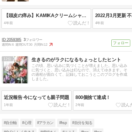
【頭皮の痒み】KAMIKAクリームシャンプーを実際に使って
4年前
4年前
2059385
3
週間IN:
6
週間OUT:
30
月間IN:
12
12
生きるのがラクになるちょっとしたヒント
この頃、思い込みに気づくことが増えました。思い込み
に気づくと、思い込みは幻なので、消えてゆきます。そ
の過程が面白くて、記録しておこうとこのブログを作成
しました。
近況報告 今になっても親子問題
800個捨て達成！
1年前
2年前
#自分軸
#心理
#アラカン
#hsp
#自分を知る