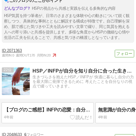
このブログのここがポイント
HSPの視点から共感と実践を伝える多角的な内容
HSP気質を持つ筆者が、日常のさまざまな体験や心の動きについて鋭く観
察しつつ、具体的な事例とともに解説する構成が特徴です。自己理解を深
め、肌で感じた気づきや工夫を読みやすい文章で綴り、同じ気質を抱える
人への寄り添いと共感を提供します。多様な角度からHSPの微細な心情や
生活の工夫を伝えることで、共感と気づきの橋渡しとなっています。
2071363
週間IN:
0
週間OUT:
170
月間IN:
20
22
HSP／INFPが自分を知り自分に合った生き方を探すブログ
生きづらさを抱えたHSP／INFPが 快適に暮らし自分の力
を最大限に発揮できるために 考えたことを自分なりの視
点で綴っていきます。
【ブログのご感想】INFPの恋愛：自分を受け入れることを忘れずに！
4年前
4年前
2048633
6