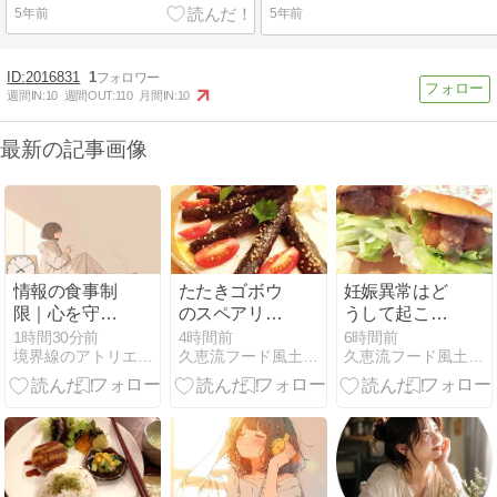
5年前
5年前
2016831
1
週間IN:
10
週間OUT:
110
月間IN:
10
最新の記事画像
情報の食事制
たたきゴボウ
妊娠異常はど
限｜心を守る
のスペアリブ
うして起こる
ための、朝晩
風レシピ
のか
1時間30分前
4時間前
6時間前
境界線のアトリエ -The Muted World-
久恵流フード風土ヒーリング
久恵流フード風土ヒーリング
30分というル
ール