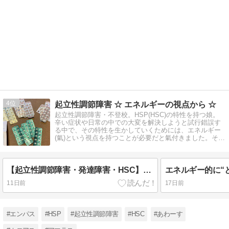
4
起立性調節障害 ☆ エネルギーの視点から ☆
起立性調節障害・不登校。HSP(HSC)の特性を持つ娘。
辛い症状や日常の中での大変を解決しようと試行錯誤す
る中で、その特性を生かしていくためには、エネルギー
(氣)という視点を持つことが必要だと氣付きました。その
あれこれを綴っています。
【起立性調節障害・発達障害・HSC】そもそも“治療”の対象とは限らない！薬に頼らない改善策を
11日前
17日前
#エンパス
#HSP
#起立性調節障害
#HSC
#あわーす