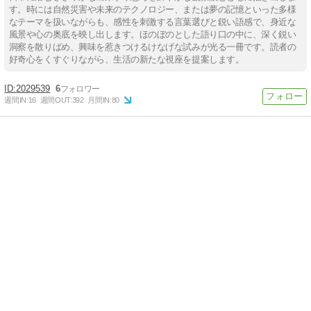
す。時には自然災害や未来のテクノロジー、または夢の記憶といった多様
なテーマを扱いながらも、感性を刺激する言葉選びと鋭い語感で、身近な
風景や心の奥底を映し出します。ほのぼのとした語り口の中に、深く鋭い
洞察を散りばめ、興味を惹きつけるけなげな試みが光る一冊です。読者の
好奇心をくすぐりながら、生活の新たな視座を提案します。
2029539
6
週間IN:
16
週間OUT:
392
月間IN:
80