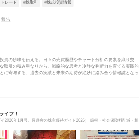
イトレード
#株取引
#株式投資情報
報告
投資の妙味を伝える。日々の売買履歴やチャート分析の要素を織り交
な取引の積み重なりから、戦略的な思考と冷静な判断力を育てる実践的
とに寄与する、過去の実績と未来の期待が絶妙に絡み合う情報誌となっ
ライフ！
億り人_FIRE達成済。各