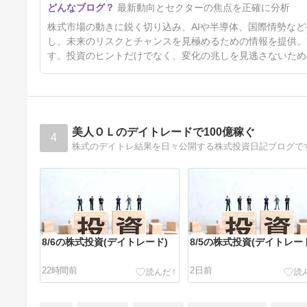
最新動向とセクターの焦点を正確に分析
4日前
株式市場の動きに鋭く切り込み、AIや半導体、国際情勢な
し、未来のリスクとチャンスを見極めるための情報を提供。
す。投資のヒントだけでなく、変化の兆しを見逃さないため
美人ＯＬのデイトレードで100億稼ぐ
4
株式のデイトレ結果を日々公開する株式投資日記ブログで
8/6の株式投資(デイトレード)
8/5の株式投資(デイトレー
22時間前
2日前