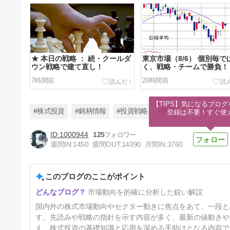
★ 本日の戦略 ： 続・クールダ
東京市場（8/6） 個別毎で
ウン戦略で建て直し！
く、戦略・チームで勝負！
7時間前
20時間前
【TIPS】気になるブログ
#株式投資
#銘柄情報
#投資戦略
#銘柄
登録は不要！すぐ使
1000944
125
週間IN:
1450
週間OUT:
14390
月間IN:
3760
東京市場（8/5） 個別重視から
トップダウン戦略への切り替
え！
このブログのここがポイント
2日前
市場動向を的確に分析した鋭い解説
国内外の株式市場動向やセクター動きに焦点をあて、一段と
す。先読みや戦略の指針を示す内容が多く、最新の値動きや
え、株式投資の基礎知識と応用を深める手助けとなる内容で