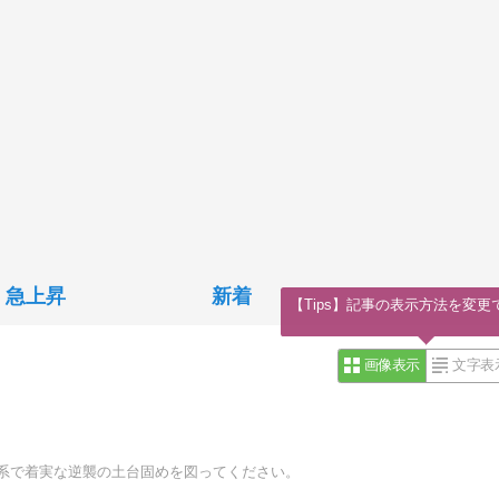
急上昇
新着
【Tips】記事の表示方法を変更
画像表示
文字表
導体系で着実な逆襲の土台固めを図ってください。