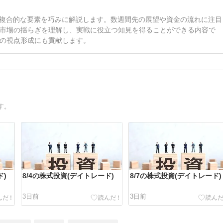
ど複合的な要素を巧みに解説します。数週間先の展望や資金の流れに注目
市場の揺らぎを理解し、実戦に役立つ知見を得ることができる内容で
の視点形成にも貢献します。
す。
ド)
8/4の株式投資(デイトレード)
8/7の株式投資(デイトレード)
3日前
3日前