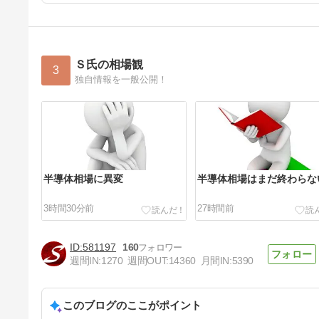
Ｓ氏の相場観
3
独自情報を一般公開！
半導体相場に異変
半導体相場はまだ終わらな
3時間30分前
27時間前
581197
160
週間IN:
1270
週間OUT:
14360
月間IN:
5390
このブログのここがポイント
介入相場と次の一手