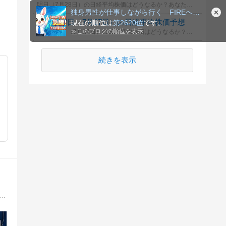
明日（7月28日）の日経平均株価はどうなるか？あなたの御意見を聞かせて下さい。勿論希望や勘でもかまいません。見るだけもＯＫ！
独身男性が仕事しながら行く FIREへの道
来週月曜日（7月27日）の日経平均株価予想
現在の順位は
第2620位
です。
≫
このブログの順位を表示
来週月曜日（7月27日）の日経平均株価はどうなるか？あなたの御意見を聞かせて下さい。勿論希望や勘でもかまいません。見るだけもＯＫ！
続きを表示
種ﾒﾃﾞｨｱに掲載（ダイヤモンド・ザイ2026年1月号、晋遊舎の株主優待ガイド2026） 節税・社会保険料削減・相続推進目的のﾌﾟﾗｲﾍﾞｰﾄｶﾝﾊﾟﾆｰ準備中。優待と配当の安全重視ﾎﾟｰﾄﾌｫﾘｵで運用。