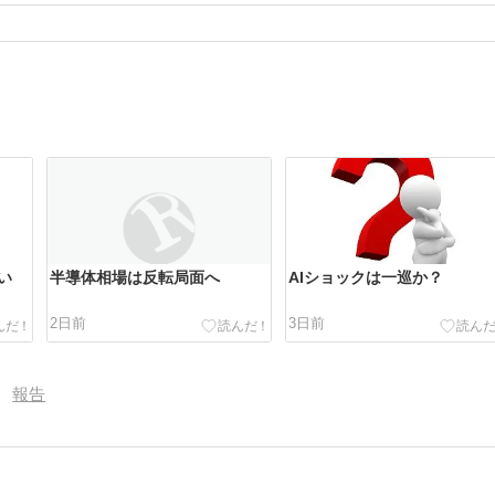
い
半導体相場は反転局面へ
AIショックは一巡か？
2日前
3日前
報告