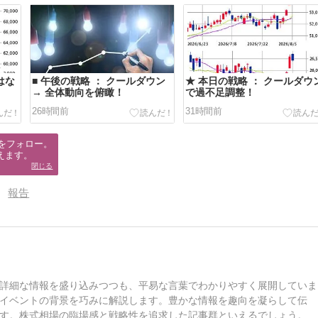
はな
■ 午後の戦略 ： クールダウン
★ 本日の戦略 ： クールダウ
→ 全体動向を俯瞰！
で過不足調整！
26時間前
31時間前
をフォロー。

えます。
閉じる
報告
詳細な情報を盛り込みつつも、平易な言葉でわかりやすく展開していま
イベントの背景を巧みに解説します。豊かな情報を趣向を凝らして伝
す。株式相場の臨場感と戦略性を追求した記事群といえるでしょう。