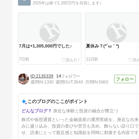
2025年は株で1,200万円を目指します♪
7月は+1,305,000円でした♪
夏休み？(*´ω｀*)
7日前
11日前
2135339
14
週間IN:
1330
週間OUT:
2640
月間IN:
5660
このブログのここがポイント
3連休の予定
身近な体験と投資の融合が際立つ
21日前
株式や仮想通貨といった金融資産の運用実績を、身近な出来
みに盛り込み、投資の喜びや苦労も含め、飾らない語り口で
せ、読者にとって親近感と知識欲を同時に刺激する内容です