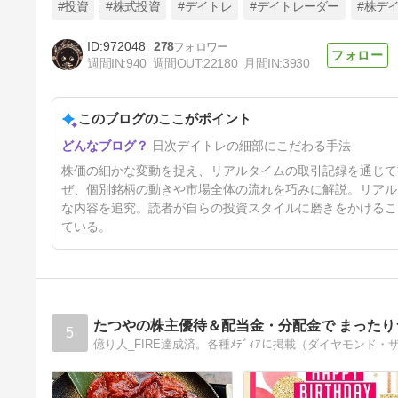
#投資
#株式投資
#デイトレ
#デイトレーダー
#株デ
972048
278
週間IN:
940
週間OUT:
22180
月間IN:
3930
8/3の株式投資(デイトレード)
このブログのここがポイント
4日前
日次デイトレの細部にこだわる手法
株価の細かな変動を捉え、リアルタイムの取引記録を通じて
ぜ、個別銘柄の動きや市場全体の流れを巧みに解説。リアル
な内容を追究。読者が自らの投資スタイルに磨きをかけるこ
ている。
たつやの株主優待＆配当金・分配金で まったり
5