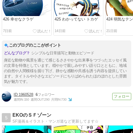
426 幸せなクラゲ
425 わかってない トカゲ
424 弱気なテン
7日前
14日前
21日前
このブログのここがポイント
シンプルな日常描写と動物エピソード
身近な動物や風景を通じて感じるささやかな出来事をつづったエッセイ風
の文章を特徴としています。穏やかで親しみやすい語り口とともに、地域
の自然や人間模様を掘り下げ、静かな感動や共感を誘う内容を提供してい
ます。タイトルや小さなエピソードにちりばめられたほのぼのとした雰囲
気が魅力です。
1960528
6
週間IN:
150
週間OUT:
290
月間IN:
730
EKOのＳＦゾーン
5
SF漫画＆イラスト・マンガ道など更新してます☆