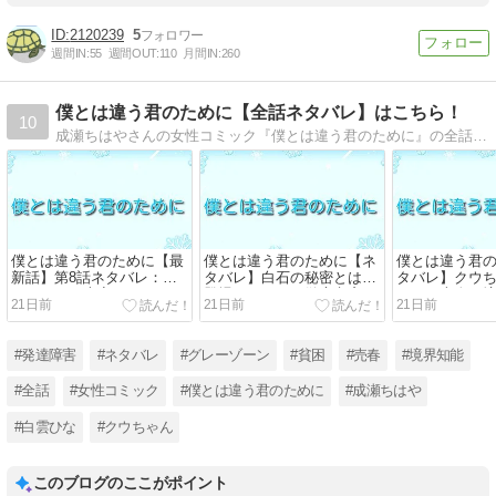
2120239
5
週間IN:
55
週間OUT:
110
月間IN:
260
僕とは違う君のために【全話ネタバレ】はこちら！
10
成瀬ちはやさんの女性コミック『僕とは違う君のために』の全話のネタバレはこちら！売春・境界知能・発達障害という、社会問題を真正面から取り扱った人気マンガ。第1話から最新話までのあらすじ＆ネタバレを詳しくお届けします
僕とは違う君のために【最
僕とは違う君のために【ネ
僕とは違う君
新話】第8話ネタバレ：明
タバレ】白石の秘密とは？
タバレ】クウ
らかになる本音とそれぞれ
登場シーンから徹底考察
とは？売春と
21日前
21日前
21日前
の決断
く物語
#発達障害
#ネタバレ
#グレーゾーン
#貧困
#売春
#境界知能
#全話
#女性コミック
#僕とは違う君のために
#成瀬ちはや
#白雲ひな
#クウちゃん
このブログのここがポイント