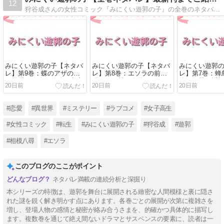
12
狩谷成さんの女性コミック『みにくい遊郭の子』の全巻のネタバレはこちら！遊郭という閉ざされた世界で、孤独な少女が自分の居場所と愛を見つけていく異世界の花魁物語。『みにくい遊郭の子』の第1巻から最新刊までのあらすじ＆ネタバレを詳しくお届けします
みにくい遊郭の子【ネタバ
みにくい遊郭の子【ネタバ
みにくい遊郭
レ】第9巻：蝶のアザの男
レ】第8巻：エソラの前に
レ】第7巻：蜂
が登場！正体の伏線を考察
現れた衝撃の人物とは！？
体と衝撃の誘
20日前
20日前
20日前
#恋愛
#異世界
#ミステリー
#ラブコメ
#女子高生
#女性コミック
#転生
#みにくい遊郭の子
#狩谷成
#遊郭
#相模八尋
#エソラ
このブログのここがポイント
ネタバレ満載の連続分析と深掘り
本シリーズの特徴は、遊郭を舞台に展開される緻密な人間模様と裏に隠さ
れた謎を鋭く解き明かす点にあります。各巻ごとの展開が次第に複雑さを
増し、登場人物の感情と秘密が絡み合うさまを、的確かつ具体的に描写し
ます。複数巻を通じて絶え間ないドラマとサスペンスの要素に、読者は一