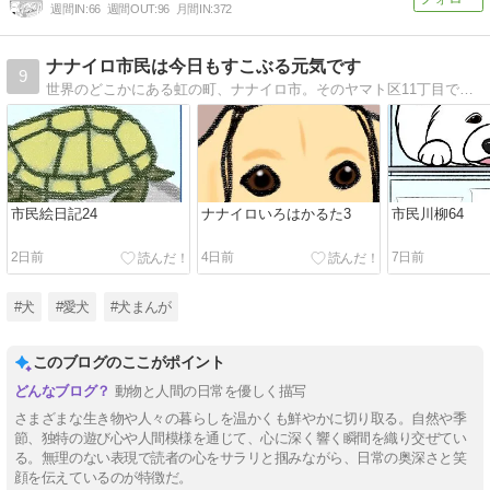
週間IN:
66
週間OUT:
96
月間IN:
372
ナナイロ市民は今日もすこぶる元気です
9
世界のどこかにある虹の町、ナナイロ市。そのヤマト区11丁目で暮らす犬たちの、元気で楽しい日常を描いたマンガです。たまに猫も。
市民絵日記24
ナナイロいろはかるた3
市民川柳64
2日前
4日前
7日前
#犬
#愛犬
#犬まんが
このブログのここがポイント
動物と人間の日常を優しく描写
さまざまな生き物や人々の暮らしを温かくも鮮やかに切り取る。自然や季
節、独特の遊び心や人間模様を通じて、心に深く響く瞬間を織り交ぜてい
る。無理のない表現で読者の心をサラリと掴みながら、日常の奥深さと笑
顔を伝えているのが特徴だ。