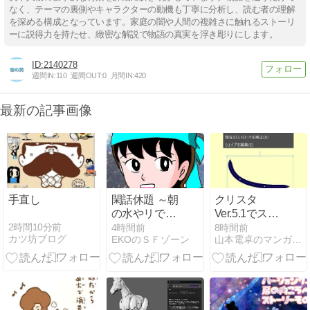
なく、テーマの裏側やキャラクターの動機も丁寧に分析し、読む者の理解
を深める構成となっています。家庭の闇や人間の複雑さに触れるストーリ
ーに説得力を持たせ、緻密な解説で物語の真実を浮き彫りにします。
2140278
週間IN:
110
週間OUT:
0
月間IN:
420
最新の記事画像
手直し
閑話休題 ～朝
クリスタ
の水やリで体
Ver.5.1でスマ
力付ける～
ートシェイプ
2時間10分前
4時間前
8時間前
カツ坊ブログ
EKOのＳＦゾーン
山本電卓のマンガWEB
がさらに便利
に！その詳細
と利用方
法！！