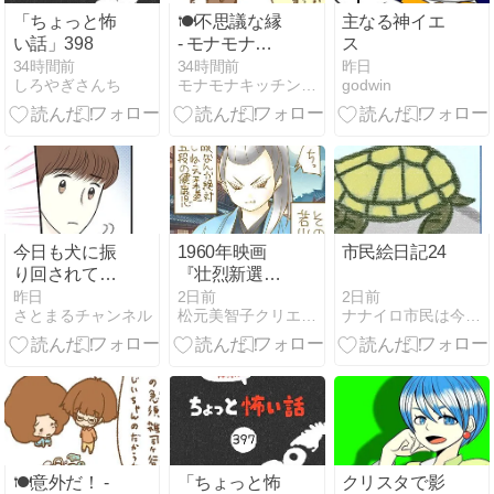
「ちょっと怖
🍽️不思議な縁
主なる神イエ
い話」398
- モナモナキ
ス
ッチン🍳 小話
34時間前
34時間前
昨日
しろやぎさんち
モナモナキッチン＊朝絵ダイアリー
godwin
(家財をもら
お！)
今日も犬に振
1960年映画
市民絵日記24
り回されてま
『壮烈新選組
す⑮公園を出
幕末の動乱』
2日前
昨日
2日前
ナナイロ市民は今日もすこぶる元気です
さとまるチャンネル
松元美智子クリエイティブブログ公式
て、ふと振り
｜若山富三郎
返ると…？
の沖田総司が
凶暴すぎる！
目つき極悪で
健康的な“チン
ピラ沖田”の強
烈な魅力
🍽️意外だ！ -
「ちょっと怖
クリスタで影