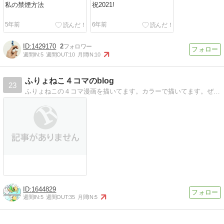
私の禁煙方法
祝2021!
5年前
6年前
1429170
2
週間IN:
5
週間OUT:
10
月間IN:
10
ふりょねこ４コマのblog
23
ふりょねこの４コマ漫画を描いてます。カラーで描いてます。ぜひぜひ見ていってくださいな。
1644829
週間IN:
5
週間OUT:
35
月間IN:
5