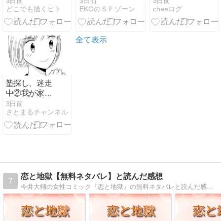
3日前
3日前
3日前
どこでも描くヒト
EKOのＳＦゾーン
cheeログ
ジプトのカイ
集会で復活？
ロへ…評判や
～
サービス面は
どうなのか？
全て表示
フライトレビ
ュー
塾探し、迷走
中②我が家の
塾探しがスタ
3日前
さとまるチャンネル
ート！！
恋と地獄【無料ネタバレ】と読んだ感想
7
今井大輔の女性コミック『恋と地獄』の無料ネタバレと読んだ感想をお届け。女性たちの報われない想いが積み重なり、愛と裏切り、復讐をテーマにしたオムニバス形式の物語。女性たちの胸に重く突き刺さる恋の結末を、ネタバレ視点で丁寧に振り返ります