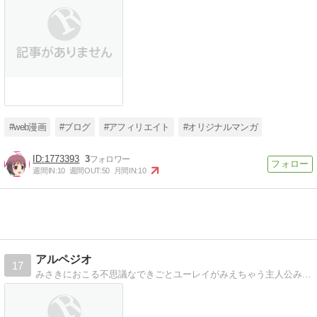
#web漫画
#ブログ
#アフィリエイト
#オリジナルマンガ
1773393
3
週間IN:
10
週間OUT:
50
月間IN:
10
アルペジオ
17
みさきにおこる不思議なできごとユーレイがみえちゃう主人公みさきの不思議系オリジナルマンガです。