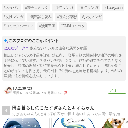
#ネタバレ
#電子コミック
#少年マンガ
#青年マンガ
#ebookjapan
#女性マンガ
#無料試し読み
#読んだ感想
#少女マンガ
#コミックシーモア
#漫画王国
#DMMコミック
このブログのここがポイント
多彩なジャンルと濃密な展開を網羅
幅広いジャンルの作品を詳細に解説し、登場人物の関係性や物語の核心を
明快に伝えています。ネタバレを交えつつも、作品の魅力を余すことなく
紹介し、読者の理解と期待感を高める工夫が施されています。各話や巻ご
とのポイントを押さえ、最終回までの流れを見通せる構成により、作品の
深層に迫る情報を提供しています。
2139723
週間IN:
190
週間OUT:
80
月間IN:
760
田舎暮らしのこたすぎさんとキィちゃん
4
おばあちゃん2人とキジ猫1匹が中国山地の山あいで共同生活を始めました。 山の動物たち、清流、四季の移ろい…。不慣れも不便も楽しみながらの日々を淡々とつづります。