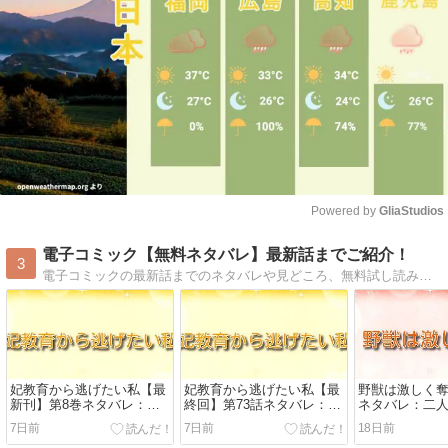
Powered by 
GliaStudios
Mute
電子コミック【無料ネタバレ】最新話までご紹介！
3
電子コミックの最新話までのネタバレや見どころ、無料試し読みをご紹介。電子コミックで配信中の作品の中で、特におすすめしたいタイトルの最新話をお届けします。少年・少女・女性・青年など、様々なジャンルの電子コミックを無料試し読みでぜひどうぞ
妃教育から逃げたい私【最
妃教育から逃げたい私【最
野獣は激しく
新刊】第8巻ネタバレ：レ
終回】第73話ネタバレ：レ
ネタバレ：二
ティシアとクラークの恋の
ティシアとクラークの恋の
と最終回を徹
7日前
7日前
18日前
行方は！？
結末