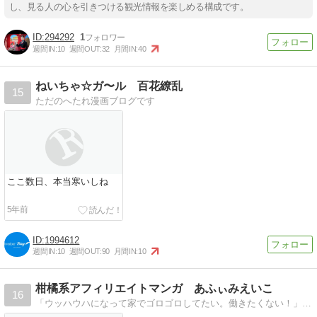
し、見る人の心を引きつける観光情報を楽しめる構成です。
294292
1
週間IN:
10
週間OUT:
32
月間IN:
40
ねいちゃ☆ガ〜ル 百花繚乱
15
ただのへたれ漫画ブログです
ここ数日、本当寒いしね
5年前
1994612
週間IN:
10
週間OUT:
90
月間IN:
10
柑橘系アフィリエイトマンガ あふぃみえいこ
16
「ウッハウハになって家でゴロゴロしてたい。働きたくない！」 大いなる野望を叶えるため、アフィ美が挑戦したのは「アフィリエイト」。でも現実は甘くなくて…？