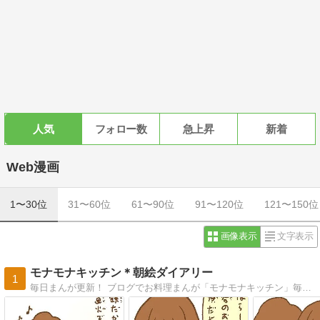
人気
フォロー数
急上昇
新着
Web漫画
1〜30位
31〜60位
61〜90位
91〜120位
121〜150位
画像表示
文字表示
モナモナキッチン＊朝絵ダイアリー
1
毎日まんが更新！ ブログでお料理まんが「モナモナキッチン」毎日更新中〜♪ イラストとかまんがを描いてるのが好き（＊＾ｖ＾＊