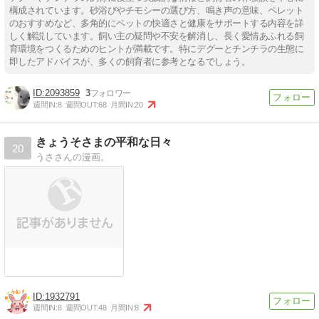
構成されています。砂浴びやチモシーの選び方、鳴き声の意味、ペレット
のおすすめなど、多角的にペットの快適さと健康をサポートする内容を詳
しく解説しています。飼い主の疑問や不安を解消し、長く愛情あふれる飼
育環境をつくるためのヒントが満載です。特にデグーとチンチラの生態に
即したアドバイスが、多くの飼育者に参考となるでしょう。
2093859
3
週間IN:
8
週間OUT:
68
月間IN:
20
きょうそさまの平和な日々
20
うささんの漫画。
1932791
週間IN:
8
週間OUT:
48
月間IN:
8