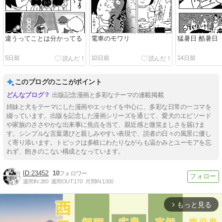
違うってことは分かってる
電車のモワリ
猛暑日 酷暑日
5日前
10日前
14日前
このブログのここがポイント
出版記念漫画と多彩なテーマの連載掲載
姉妹と犬をテーマにした漫画やエッセイを中心に、多彩な日常の一コマを
綴っています。出版を記念した漫画シリーズを通じて、愛犬のエピソード
や家族のささやかな出来事に焦点を当て、親近感と微笑ましさを届けま
す。シンプルな言葉選びと親しみやすい表現で、読者の日々の風景に優し
く寄り添います。トピックは多岐にわたりながらも温かみとユーモアを忘
れず、飽きのこない構成となっています。
23452
10
週間IN:
280
週間OUT:
170
月間IN:
1300
もっと見る
arrow_forward_ios