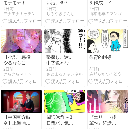
モナモナキッ
い話」397
を作成！ドロ
チン🍳 小話
ップシャドウ
2日前
2日前
2日前
モナモナキッチン＊朝絵ダイアリー
しろやぎさんち
山本電卓のマンガWEB
(家財をもら
フィルターの
お！)
使い方！！
【小説】悪役
塾探し、迷走
教育的指導
やるならこん
中③色々な条
な風に ６６話
件で塾を探し
3日前
2日前
2日前
浜野もがなのどうしてこうなった
きらきらROCK！
さとまるチャンネル
公開
てみるが…？
【中国東方航
閑話休題 ～3
『エリート後
空】上海浦東
日間バテ気味
輩〜』続話配
空港経由でエ
状態→広報部
信中です