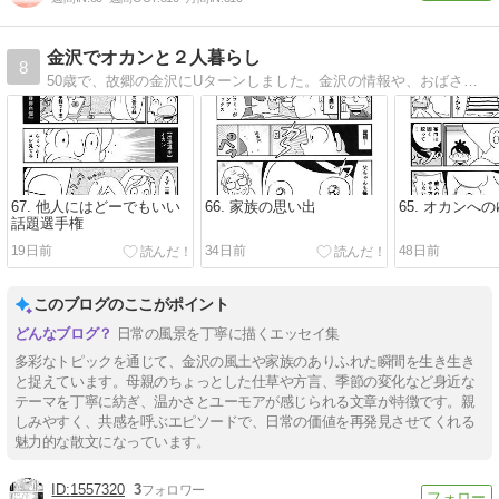
金沢でオカンと２人暮らし
8
50歳で、故郷の金沢にUターンしました。金沢の情報や、おばさん(私)とおばあさん(母)の共同生活の模様を描いています。
67. 他人にはどーでもいい
66. 家族の思い出
65. オカンへ
話題選手権
19日前
34日前
48日前
このブログのここがポイント
日常の風景を丁寧に描くエッセイ集
多彩なトピックを通じて、金沢の風土や家族のありふれた瞬間を生き生き
と捉えています。母親のちょっとした仕草や方言、季節の変化など身近な
テーマを丁寧に紡ぎ、温かさとユーモアが感じられる文章が特徴です。親
しみやすく、共感を呼ぶエピソードで、日常の価値を再発見させてくれる
魅力的な散文になっています。
1557320
3