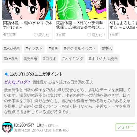
閑話休題 ～朝の水やリで体
閑話休題 ～3日間バテ気味
8月もよろしく
力付ける～
状態→広報部集会で復活？
す☆ ～EKO編
～
4時間前
3日前
7日前
#web漫画
#イラスト
#漫画
#デジタルイラスト
#神話
#SF漫画
#漫画家
#コラボ
#メイキング
#オリジナル漫画
このブログのここがポイント
個性豊かに描き続ける日常系の工夫
漫画制作と日常の様子を巧みに織り交ぜながら、多彩なテーマを展開して
います。猛暑や体調不良に負けず、作者の創作への情熱を絶やさず、日々
の出来事を丁寧に綴りながらも、遊び心や愛着が伝わる温かみのある文章
を採用。読者の心に響くポイントを鋭く抉りながら、身近なテーマを多彩
な視点で描き出している点が特徴です。
2004547
10
週間IN:
130
週間OUT:
180
月間IN:
660