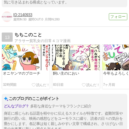
気に引き込まれる構成となっています。
2140933
週間IN:
50
週間OUT:
0
月間IN:
280
ちちこのこと
13
アラサー貧乳女の日常４コマ漫画
オニヤンマのブローチ
飼い主のにおい
今年もよろし
32時間前
83日前
7ヶ月前
このブログのここがポイント
多彩な身近なテーマをフランクに紹介
身近に感じられる話題を軽やかに伝えるスタイルが特徴です。盗難対策や
旅行の思い出、映画の感想などをユーモラスに綴り、読者の日々の気分を
豊かにします。各記事は短く親しみやすい文章で構成され、さりげない日
常の出来事に新しい視点を与えます。