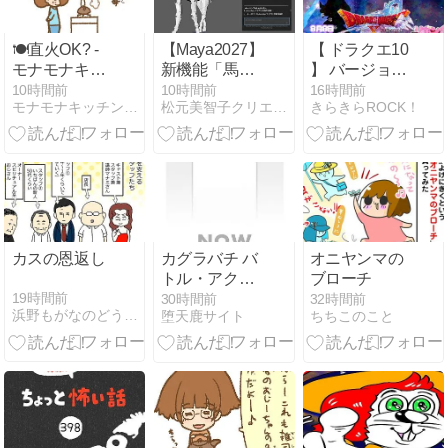
🍽️直火OK? -
【Maya2027】
【 ドラクエ10
モナモナキッ
新機能「馬が
】 バージョン
チン🍳 小話
走る機能」と
7.6 メインス
10時間前
10時間前
16時間前
モナモナキッチン＊朝絵ダイアリー
松元美智子クリエイティブブログ公式
きらきらROCK！
(家財をもら
「Autodesk
トーリー 扉の
お！)
Assistant」を
向こうへ その
試してみた！
６
知ったかぶり
しない専用AI
の優秀さに感
動
カスの恩返し
カグラバチ バ
オニヤンマの
トル・アクシ
ブローチ
ョンカグラバ
19時間前
30時間前
32時間前
浜野もがなのどうしてこうなった
堕天鹿サイト
ちちこのこと
チ2026年9月