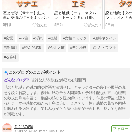
恋と地獄【サナエ】結末：
恋と地獄【エミ】ネタバ
恋と地獄【タ
黒い友情の行方をネタバレ
レ：トーマと共に仕掛けた
レ：ナオとの
復讐劇の全貌
と今後を考察
5日前
5日前
5日前
#恋愛
#不倫
#浮気
#復讐
#女性コミック
#無料ネタバレ
#愛憎劇
#読んだ感想
#今井大輔
#恋と地獄
#対人トラブル
#双葉社
このブログのここがポイント
複雑な人間模様と緻密な心理描写
『恋と地獄』の魅力的な物語を深掘りし、キャラクターの裏側や展開の真
意を鋭く解説します。複雑に絡み合う人間関係や予測不能な結末、心理戦
の妙技に焦点を当て、物語の核心を読み解いています。作品の背後に隠さ
れたテーマや感情の動きも丁寧に追い、ミステリー性と感情の葛藤を同時
に味わえる内容です。楽しみながらも深い洞察が得られる、魅力的な解説
が満載です。
2137450
週間IN:
80
週間OUT:
310
月間IN:
310