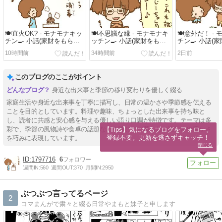
🍽️直火OK? - モナモナキッ
🍽️不思議な縁 - モナモナキ
🍽️意外だ！ -
チン🍳 小話(家財をもら
ッチン🍳 小話(家財をもら
チン🍳 小話(
お！)
お！)
お！)
10時間前
34時間前
2日前
このブログのここがポイント
身近な出来事と季節の移り変わりを優しく綴る
家庭生活や身近な出来事を丁寧に描写し、日常の温かさや季節感を伝える
ことを目的としています。料理や趣味、ちょっとした出来事を持ち味と
し、読者に共感と安心感を与える優しい語り口調が特徴です。テーマは多
彩で、季節の風物詩や食卓の話題などを通じて、暮らしの楽しさや豊かさ
【Tips】気になるブログをフォロー。

登録不要。更新を逃さずキャッチ！
を巧みに表現しています。
閉じる
1797716
6
週間IN:
560
週間OUT:
370
月間IN:
2950
ぶつぶつ言ってるページ
2
コマまんがで粛々と綴る日常やまもと妹子と申します