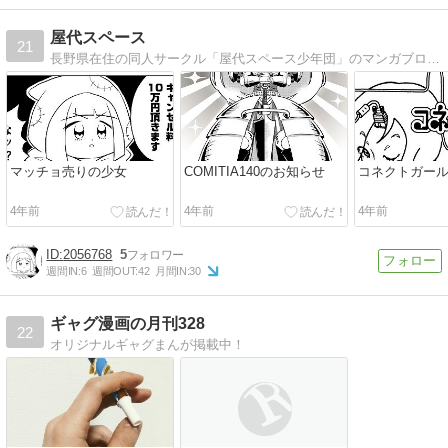
屋代スペース
21
長野県在住の同人サークル「屋代スペース少年団」のマンガブログです。現在は神話のギャグ漫画を描いています。オリジナル漫画もアップする予定です。
マッチョ売りの少女
COMITIA140のお知らせ
コネクトガー
4年前
4年前
4年前
2056768
5
週間IN:
6
週間OUT:
42
月間IN:
30
ギャグ漫画の月刊328
22
オリジナルギャグまんが掲載中！