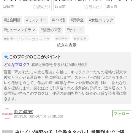
は？家出から始まる運命の
子のリアルと悲劇の結末
ストーリーを
18日前
18日前
18日前
転機
#社会問題
#ミステリー
#パパ活
#奨学金
#女性コミック
#ヒューマンドラマ
#秘密の関係
#サイコミ
#裏少年サンデーコミックス
#小学館
#夏子久
続きを表示
#私がわたしを売る理由
このブログのここがポイント
感動と衝撃を巻き込む深掘り解説
漫画『私がわたしを売る理由』を軸に、キャラクターたちの複雑な背景や
彼女たちが辿る運命を丁寧に解説します。ストーリーの核心に迫るネタバ
レや考察を通じて、作品の持つ重厚なテーマや深層心理に触れ、新たな視
点を提供します。読むほどに引き込まれる多角的な分析と、透き通るよう
な描写が光るこのブログは、作品の裏側を見たい好奇心旺盛な読者層に響
きます。
2140769
週間IN:
50
週間OUT:
40
月間IN:
300
みにくい遊郭の子【全巻ネタバレ】最新刊までご紹介！