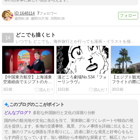
1648114
7
週間IN:
28
週間OUT:
56
月間IN:
36
どこでも描くヒト
14
いつでも どこでも、海外旅行とか行っても漫画・イラストを描いてる変なヒトのブログです。
【中国東方航空】上海浦東
漫どころ劇場No.534『フォ
【エジプト観
空港経由でエジプトのカイ
ーリンラヴ』
フライトの際
ロへ…評判やサービス面は
ロ空港近くの
3日前
13日前
20日前
どうなのか？フライトレビ
泊や過ごし方
ュー
このブログのここがポイント
多彩な外国旅行と文化の深堀り分析
国内外の観光地や文化に焦点を当て、実体験に基づくレポートや独自の視
点を提供します。各地の交通事情、風景、グルメ事情を詳細に伝えること
で、旅のリアルな側面を浮き彫りにし、読者に新たな発見と好奇心をもた
らす内容となっています。短い挑戦から本格的な探索まで、幅広くカバー