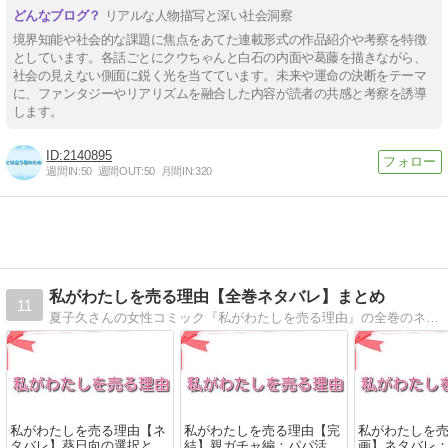
リアルな人物描写と深い社会洞察
境界知能や社会的な課題に焦点をあてた連載形式の作品紹介や考察を特徴
としています。各話ごとにクウちゃんと白石の内面や葛藤を描きながら、
社会の見えない側面に鋭く光を当てています。未来や運命の決断をテーマ
に、ファンタジーやリアリズムを融合した内容が読者の共感と考察を誘導
します。
2140895
週間IN:
50
週間OUT:
50
月間IN:
320
私がわたしを売る理由【全巻ネタバレ】まとめ
11
夏子久さんの女性コミック『私がわたしを売る理由』の全巻のネタバレはこちら！親ガチャ・貧困・パパ活という現代のリアルな問題を真正面から描いた問題作。現代社会の闇に迷い込んだ若い女性たちの、切なくも胸に刺さる物語のネタバレをお届けします
私がわたしを売る理由【ネ
私がわたしを売る理由【完
私がわたしを
タバレ】葵日向の選択と
結】親ガチャ編：パパ活女
画】ネタバレ