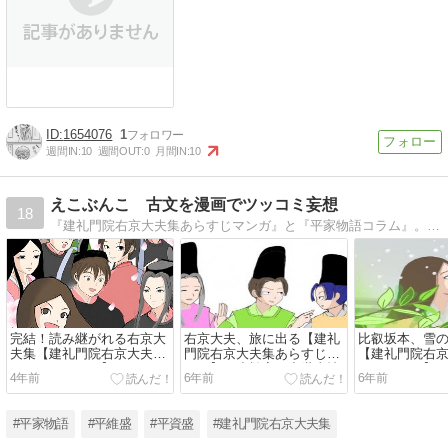
1654076
1
週間IN:
10
週間OUT:
0
月間IN:
10
えこぶんこ 古文を漫画でツッコミ妄想
18
『建礼門院右京大夫集あらすじマンガ』と『平家物語コラム』。美しくかっこいい平家の公達の魅力を紹介しています。
完結！読み継がれる右京大
右京大夫、旅に出る【建礼
比叡坂本、雪
夫集【建礼門院右京大夫集
門院右京大夫集あらすじマ
【建礼門院右
あらすじマンガ】｜もう一
ンガ】｜小松家の出世事情
すじマンガ】
4年前
6年前
6年前
つの平家物語
#平家物語
#平維盛
#平資盛
#建礼門院右京大夫集