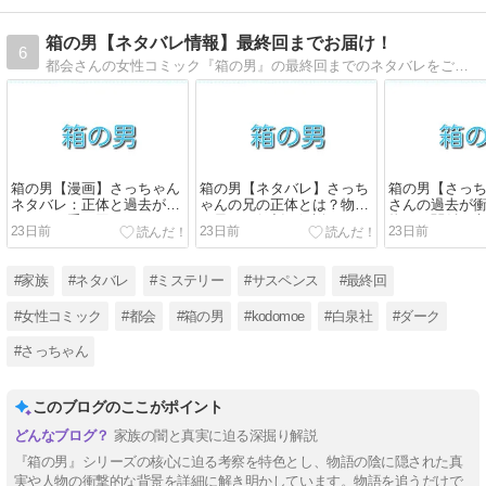
箱の男【ネタバレ情報】最終回までお届け！
6
都会さんの女性コミック『箱の男』の最終回までのネタバレをご紹介。平穏な住宅街で箱に入った男の死体が発見されるという衝撃的なサスペンスホラー漫画。第1話から最終回までのあらすじ＆ネタバレを詳しくお届けします
箱の男【漫画】さっちゃん
箱の男【ネタバレ】さっち
箱の男【さっ
ネタバレ：正体と過去が明
ゃんの兄の正体とは？物語
さんの過去が
かされる重要回まとめ
で果たす役割を解説
物との関係も
23日前
23日前
23日前
#家族
#ネタバレ
#ミステリー
#サスペンス
#最終回
#女性コミック
#都会
#箱の男
#kodomoe
#白泉社
#ダーク
#さっちゃん
このブログのここがポイント
家族の闇と真実に迫る深掘り解説
『箱の男』シリーズの核心に迫る考察を特色とし、物語の陰に隠された真
実や人物の衝撃的な背景を詳細に解き明かしています。物語を追うだけで