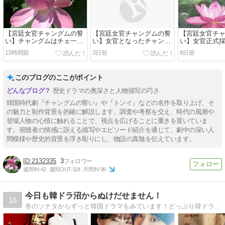
【宮廷女官チャングムの誓
【宮廷女官チャングムの誓
【宮廷女官チ
い】チャングムはチェ一族
い】女官となったチャング
い】女官正式
の「呪いの札」の陰謀に巻
ム、王の野営料理で冷麺作
ャングムが見
13時間前
3日前
8日前
き込まれる！
りに挑む！
心」に感動！
このブログのここがポイント
歴史ドラマの奥深さと人物描写の巧さ
韓国時代劇『チャングムの誓い』や『トンイ』などの名作を取り上げ、そ
の魅力と制作背景を的確に解説します。調査や考察を交え、時代の風潮や
登場人物の心情に触れることで、視点を広げることに重きを置いていま
す。視聴者の情感に訴える描写やエピソード紹介を通じて、劇中の深い人
間模様や歴史的背景を浮き彫りにし、物語の真髄を伝えています。
2132335
3
週間IN:
42
週間OUT:
118
月間IN:
98
今日も韓ドラ沼からぬけだせません！
16
冬のソナタからずっと韓国ドラマをみています！どっぷり韓ドラ沼につかっています・・・