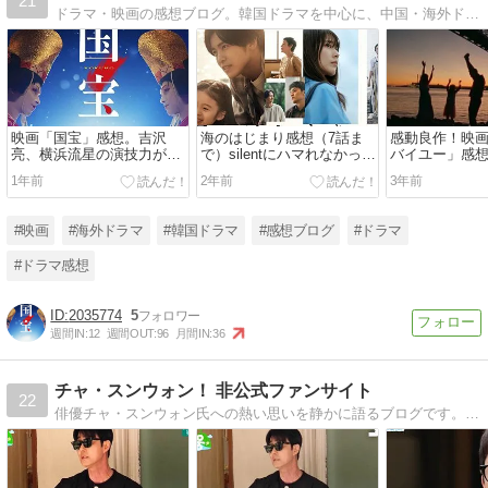
21
ドラマ・映画の感想ブログ。韓国ドラマを中心に、中国・海外ドラマ・映画の感想を綴っています♪
映画「国宝」感想。吉沢
海のはじまり感想（7話ま
感動良作！映
亮、横浜流星の演技力が凄
で）silentにハマれなかった
バイユー」感
い
人もハマる？
ラストは必見
1年前
2年前
3年前
#映画
#海外ドラマ
#韓国ドラマ
#感想ブログ
#ドラマ
#ドラマ感想
2035774
5
週間IN:
12
週間OUT:
96
月間IN:
36
チャ・スンウォン！ 非公式ファンサイト
22
俳優チャ・スンウォン氏への熱い思いを静かに語るブログです。併設のウェブサイトにはプロフィールや出演作品紹介、写真・CMギャラリーもあります。