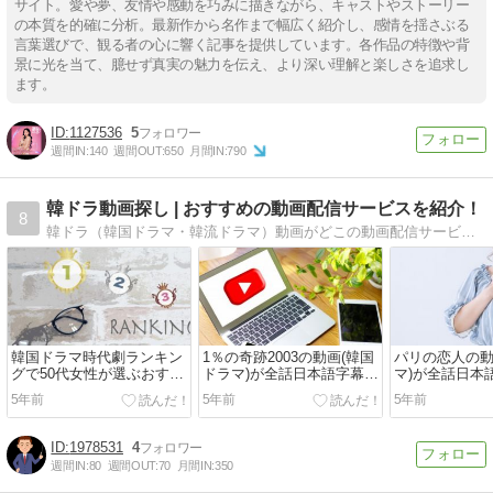
サイト。愛や夢、友情や感動を巧みに描きながら、キャストやストーリー
の本質を的確に分析。最新作から名作まで幅広く紹介し、感情を揺さぶる
言葉選びで、観る者の心に響く記事を提供しています。各作品の特徴や背
景に光を当て、臆せず真実の魅力を伝え、より深い理解と楽しさを追求し
ます。
1127536
5
週間IN:
140
週間OUT:
650
月間IN:
790
韓ドラ動画探し | おすすめの動画配信サービスを紹介！
8
韓ドラ（韓国ドラマ・韓流ドラマ）動画がどこの動画配信サービス（U-NEXT、Hulu、アマゾンプライムビデオなど）で視聴できるかお届けします。
韓国ドラマ時代劇ランキン
1％の奇跡2003の動画(韓国
パリの恋人の動
グで50代女性が選ぶおすす
ドラマ)が全話日本語字幕で
マ)が全話日本
め5作品に人気なのは？
視聴できるのはどこ？
できる？おす
5年前
5年前
5年前
1978531
4
週間IN:
80
週間OUT:
70
月間IN:
350