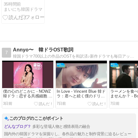
-My Bias, My
35時間前
まいにち韓国ドラマ
Boss-』はどこ
で見れる？あ
らすじ・見ど
ころ・キャス
トを紹介
Annyo〜 韓ドラOST歌詞
7
韓国ドラマ700以上の作品のOSTを和訳済♪新作ドラマも毎日アップ中♪BTSやIU,SHINeeなど人気のK-POPも特集ページあり♪
僕の心のどこかに - NOWZ
In Love - Vincent Blue 韓ド
ラーメンを食
韓ドラ：恋する共感細胞 歌
ラ：君へと続く僕のドリー
ませんか？ - Bo
詞和訳
ム！ 歌詞和訳
ドラ：孤島の
3日前
7日前
7日前
ター 歌詞和訳
このブログのここがポイント
多彩な登場人物と感情表現の融合
国内外の韓国ドラマを深掘りし、各作品の魅力と制作背景に迫るレビュー