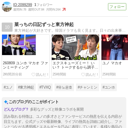
2099299
1
週間IN:
78
週間OUT:
84
月間IN:
264
菜っちの日記ずっと東方神起
10
東方神起が大好きです。韓国ドラマも良く見ます。日々の出来事を書いています。
260809 ユンホ マカオ ファ
エクスキューズミー！ い
ユノ マカオ
ンミーティング
い？ トークするから調子い
い ユノ
2時間20分前
25時間前
25時間前
#ユノ
#東方神起
#TVXQ
#유노윤호
#チャンミン
#ユンホ
このブログのここがポイント
多彩なグッズと映像コラボを展開
読み取れる特徴は、ユノの多才さとファンサービスの熱意を伝える内容が
目立ちます。公式グッズや最新映像、ライブの熱気を詳細に紹介し、ファ
ンとつながる透明感とエネルギーを巧みに表現しています。多様な商品の