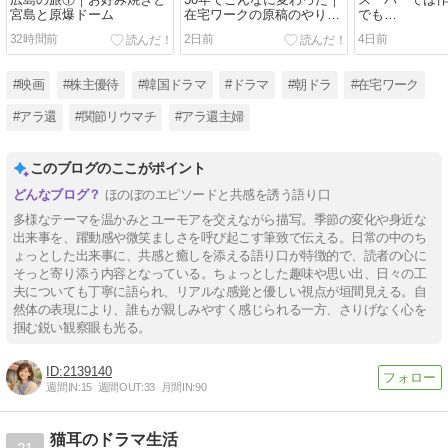
広島の旅①｜お好み焼きと
30年でこんなに変わった｜
スーパーでは
宮島と原爆ドーム
在宅ワークの原稿のやりと
でも…
り
32時間前
2日前
4日前
#映画
#株主優待
#韓国ドラマ
#ドラマ
#朝ドラ
#在宅ワーク
#アラ還
#関節リウマチ
#アラ還主婦
このブログのここがポイント
ほのぼのエピソードと共感を誘う語り口
多様なテーマを温かみとユーモアを交えながら描写。季節の変化や身近な
出来事を、躍動感や微笑ましさを呼び起こす筆致で伝える。日常の中のち
ょっとした出来事に、共感と癒しを添える語り口が特徴的で、読者の心に
そっと寄り添う内容となっている。ちょっとした趣味や思い出、日々の工
夫についても丁寧に語られ、リアルな感覚と優しい視点が垣間見える。自
然体の表現により、誰もが親しみやすく感じられる一方、さりげなく心を
掴む鋭い観察眼も光る。
2139140
週間IN:
15
週間OUT:
33
月間IN:
90
猫耳のドラマ生活