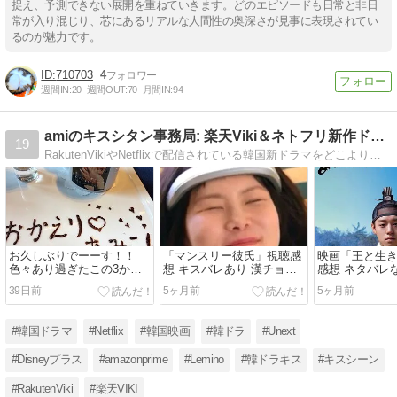
捉え、予測できない展開を重ねていきます。どのエピソードも日常と非日
常が入り混じり、芯にあるリアルな人間性の奥深さが見事に表現されてい
るのが魅力です。
710703
4
週間IN:
20
週間OUT:
70
月間IN:
94
amiのキスシタン事務局: 楽天Viki＆ネトフリ新作ドラマ
19
RakutenVikiやNetflixで配信されている韓国新ドラマをどこよりも早く紹介中！見た感想やあらすじ、大好きなキスシーン(笑)なんかをご紹介してます！
お久しぶりでーーす！！
「マンスリー彼氏」視聴感
映画「王と生
色々あり過ぎたこの3か月
想 キスバレあり 漢チョイ
感想 ネタバレ
を伝えたいだけのブログ
スが最高過ぎた恋愛シュミ
サライ状態で
39日前
5ヶ月前
5ヶ月前
レーションドラマ
#韓国ドラマ
#Netflix
#韓国映画
#韓ドラ
#Unext
#Disneyプラス
#amazonprime
#Lemino
#韓ドラキス
#キスシーン
#RakutenViki
#楽天VIKI