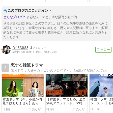
このブログのここがポイント
多彩なテーマと丁寧な描写が魅力的
さまざまな話題を扱うこのブログは、日々の出来事や趣味の発見を巧みに
表現しています。食事や旅行の楽しさ、歴史や人間模様に至るまで、多面
的な視点を通じて豊かな映像と感性を伝え、読者に新たな視点と共感をも
たらします。
1323663
3
週間IN:
170
週間OUT:
440
月間IN:
700
恋する韓流ドラマ
4
韓国ドラマ大好きカネゴンのブログです。 Netflixで配信されているドラマや映画を中心にあらすじやキャスト紹介を配信しています。 他にも、気になる韓国のエンタメ情報なんかもチョイチョイ書いています。
韓国ドラマ【今、不倫が問
【韓国ドラマまとめ】迫力
韓国ドラマ【財閥
題ではありません】あらす
満点アクションドラマ特
シーズン2】あ
じ・キャスト紹介
集！
関図・キャス
5日前
8日前
14日前