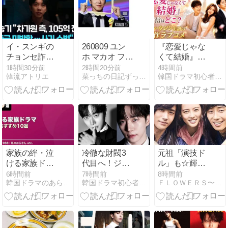
イ・スンギの
260809 ユン
『恋愛じゃな
チョンセ詐欺
ホ マカオ ファ
くて結婚』配
とは何があっ
ンミーティン
信はどこ？ヨ
1時間30分前
2時間20分前
4時間前
韓流アトリエ
菜っちの日記ずっと東方神起
韓国ドラマ初心者向けファンタジー＆情報館
た？チャ・ガ
グ
ン・ウジン主
ウォンとの関
演の傑作ラブ
係に迫る
コメ
家族の絆・泣
冷徹な財閥3
元祖「演技ド
ける家族ドラ
代目へ！ジュ
ル」も☆輝く
マ韓国おすす
ノが
オーラをまと
6時間前
7時間前
8時間前
韓国ドラマのあらすじ・ネタバレ！
韓国ドラマ初心者向けファンタジー＆情報館
ＦＬＯＷＥＲＳ〜めぐみの夢恋語り〜ブログで小説やってます！
め10選【応答
Netflix『バイ
う【【韓国俳
せよ1988・私
キング』での
優】王様役が
のおじさん・
役作りとチ
似合うイケメ
ウチの夫は記
ュ・ジフンと
ン俳優6選part
憶障害など感
の共演を語る
２】