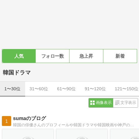
人気
フォロー数
急上昇
新着
韓国ドラマ
1〜30位
31〜60位
61〜90位
91〜120位
121〜150位
画像表示
文字表示
sumaのブログ
1
韓国の俳優さんのプロフィールや韓国ドラマや韓国映画や神戸のことなど…病後につき時々更新！韓国時代劇の語句説明や日本史についてもたまに書いています