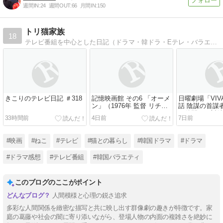
週間IN:
24
週間OUT:
66
月間IN:
150
トリ猫家族
18
テレビ番組を中心とした日記（ドラマ・韓ドラ・Eテレ・バラエティ）を書いています。秋ドラマは始めました。韓ドラは『怪物』にハマっています。韓国バラエティもいろいろ。猫記事もあり。
きこりのテレビ日記 ＃318
記憶映画館 その6 「オーメ
日曜劇場「VIVA
ン」（1976年 監督 リチャ
話 陰謀の首謀者
ード・ドナー）
な仲間との対
33時間前
4日前
7日前
#映画
#ねこ
#テレビ
#猫との暮らし
#韓国ドラマ
#ドラマ
#ドラマ感想
#テレビ番組
#韓国バラエティ
このブログのここがポイント
人間模様と心理の鋭さ追求
多彩な人間関係を緻密な描写と共に映し出す群像劇の趣きが特徴です。家
庭の葛藤や社会の闇に寄り添いながら、登場人物の内面の複雑さを絶妙に