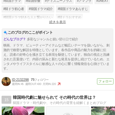
#韓国ドラマ
#韓国俳優
#ディズニープラス
#アマプラ
#UNEXT
#韓ドラ初心者
#韓国ドラマ紹介
#韓国ドラマあらすじ
#韓国ドラマ好きな人と繋がりたい
#韓ドラおすすめ
続きを表示
#韓国ドラマ視聴中
#ラブロマンス
このブログのここがポイント
多彩なジャンルと鋭い切り口で紹介
映画、ドラマ、ビューティーアイテムなど幅広いテーマを扱いながら、刺
激的で緻密な解説を特徴としています。各作品や商品の魅力を的確に伝
え、読者の好奇心を掻き立てる表現を駆使しています。独自の視点と洗練
された言葉使いで、内容の深みと新たな発見を提供し続けているため、エ
ンタメやライフスタイルに敏感な人々の心に響く情報発信を心掛けていま
す。
2132298
75
週間IN:
45
週間OUT:
430
月間IN:
220
韓国時代劇に魅せられて その時代の世界は？
15
韓国ドラマ・時代劇や、その時代の背景を紐解くまとめブログ