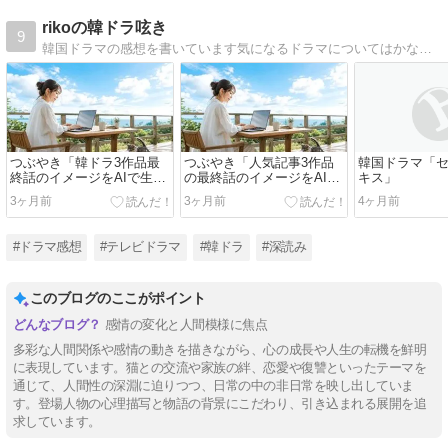
rikoの韓ドラ呟き
9
韓国ドラマの感想を書いています気になるドラマについてはかなり深読みしています
つぶやき「韓ドラ3作品最
つぶやき「人気記事3作品
韓国ドラマ「
終話のイメージをAIで生成
の最終話のイメージをAIで
キス」
してみた」
生成してみた」
3ヶ月前
3ヶ月前
4ヶ月前
#ドラマ感想
#テレビドラマ
#韓ドラ
#深読み
このブログのここがポイント
感情の変化と人間模様に焦点
多彩な人間関係や感情の動きを描きながら、心の成長や人生の転機を鮮明
に表現しています。猫との交流や家族の絆、恋愛や復讐といったテーマを
通じて、人間性の深淵に迫りつつ、日常の中の非日常を映し出していま
す。登場人物の心理描写と物語の背景にこだわり、引き込まれる展開を追
求しています。