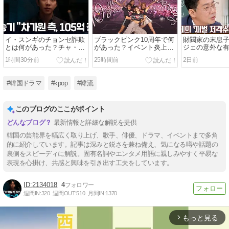
イ・スンギのチョンセ詐欺
ブラックピンク10周年で何
財閥家の末息
とは何があった？チャ・ガ
があった？イベント炎上理
ジェの意外な
ウォンとの関係に迫る
由とジス謝罪の真相
ない婿養子の
1時間30分前
25時間前
2日前
#韓国ドラマ
#kpop
#韓流
このブログのここがポイント
最新情報と詳細な解説を提供
韓国の芸能界を幅広く取り上げ、歌手、俳優、ドラマ、イベントまで多角
的に紹介しています。記事は深みと鋭さを兼ね備え、気になる噂や話題の
裏側をスピーディに解説。固有名詞やエンタメ用語に親しみやすく平易な
表現を心掛け、共感と興味を引き出す工夫をしています。
2134018
4
週間IN:
320
週間OUT:
510
月間IN:
1370
もっと見る
arrow_forward_ios