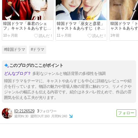
韓国ドラマ「暴君のシェ
韓国ドラマ「巫女と彦星」
韓国ドラマ「
フ」キャスト＆あらすじ
キャスト＆あらすじ（ネタ
ャスト＆あら
（ネタバレなし）
バレなし）
タバレなし）
10ヶ月前
11ヶ月前
1年前
#韓国ドラマ
#ドラマ
このブログのここがポイント
多彩なジャンルと物語背景の多様性を強調
韓国ドラマをテーマに、キャストやあらすじを中心に詳細なレビューや紹
介を行っています。物語の魅力や登場人物の背景に触れつつ、リメイクや
ジャンルの幅広さも伝える内容です。紹介はネタバレ控えめで、作品の雰
囲気を伝える工夫が光ります。
2126529
3
週間IN:
30
週間OUT:
160
月間IN:
240