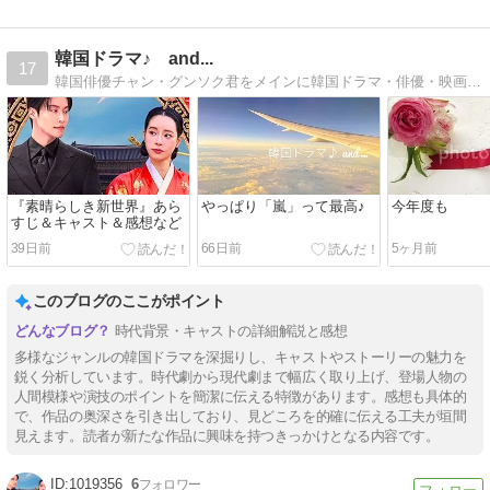
韓国ドラマ♪ and...
17
韓国俳優チャン・グンソク君をメインに韓国ドラマ・俳優・映画・K-POPなど。パク・ソジュンも推し♪日々の生活の出来事なども綴っています。
『素晴らしき新世界』あら
やっぱり「嵐」って最高♪
今年度も
すじ＆キャスト＆感想など
39日前
66日前
5ヶ月前
このブログのここがポイント
時代背景・キャストの詳細解説と感想
多様なジャンルの韓国ドラマを深掘りし、キャストやストーリーの魅力を
鋭く分析しています。時代劇から現代劇まで幅広く取り上げ、登場人物の
人間模様や演技のポイントを簡潔に伝える特徴があります。感想も具体的
で、作品の奥深さを引き出しており、見どころを的確に伝える工夫が垣間
見えます。読者が新たな作品に興味を持つきっかけとなる内容です。
1019356
6