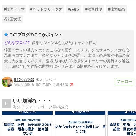
#韓国ドラマ
#ネットフリックス
#netflix
#韓国俳優
#韓国映画
#韓国女優
このブログのここがポイント
多彩なジャンルと緻密なキャスト描写
韓国ドラマの魅力を余すところなく紹介。スリリングなサスペンスから心
温まるロマンスまで、多彩なジャンルを網羅し、出演者の演技や作品の背
景に光を当てています。登場人物の人間模様やストーリーの奥行きを解説
し、読むだけで作品の世界観に引き込まれる構成を心がけています。
2077033
6
週間IN:
160
週間OUT:
360
月間IN:
740
いい加減な・・・
5
海外ドラマ・スポーツ等の感想