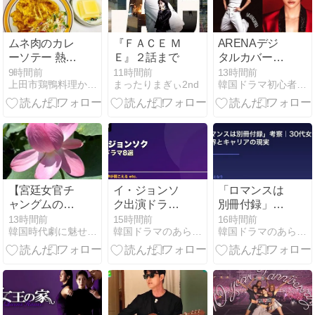
動の家族物語
傑作まとめ】
ムネ肉のカレ
『ＦＡＣＥ Ｍ
ARENAデジ
ーソテー 熱い
Ｅ』２話まで
タルカバーに
ときはカレー
登場！ATEEZ
9時間前
11時間前
13時間前
上田市鶏鴨料理かぶらや家族社中FC2ブログ
まったりまぎぃ2nd
韓国ドラマ初心者向けファンタジー＆情報館
味も オススメ
ソンファが語
ですよ！
るグラビアの
魅力と新境地
【宮廷女官チ
イ・ジョンソ
「ロマンスは
ャングムの誓
ク出演ドラマ
別冊付録」考
い】チャング
おすすめ8選
察｜30代女性
13時間前
15時間前
16時間前
韓国時代劇に魅せられて その時代の世界は？
韓国ドラマのあらすじ・ネタバレ！
韓国ドラマのあらすじ・ネタバレ！
ムはチェ一族
【あなたが眠
の再起・出版
の「呪いの
っている間
業界とキャリ
札」の陰謀に
に・ドクター
アの現実
巻き込まれ
異邦人・Wな
る！
ど天才演技派
俳優の代表作