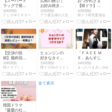
【スーパード
広島の旅①｜
おつかれさま
ラッグで発
お好み焼きと
【韓ドラ】最
見！なめらか
宮島と原爆ド
終回結末はエ
26時間前
32時間前
32時間前
ＦＬＯＷＥＲＳ〜めぐみの夢恋語り〜ブログで小説やってます！
アラ還主婦の人生いろいろ
韓ドラ研究委員会
プリンの口溶
ーム
スンの夢叶
けがすごい理
う？あらすじ
由】至福の一
ラストと感
瞬☆
想・考察も！
【交渉の技
ヒョンジンの
「ＦＡＣＥ Ｍ
術】最終回結
好きなタイプ
Ｅ」あらすじ
末と感想レビ
【ガチ】は？
33時間前
33時間前
34時間前
韓ドラブ！｜
韓ドラDeナイト｜
まったりまぎぃ2nd
ュー・考察
年上好き？好
は？ラストは
きな髪型や女
M&A快進撃で
優まで詳しく
痛快？！
調べてみた
全て表示
韓国ドラマ
『最愛の社員