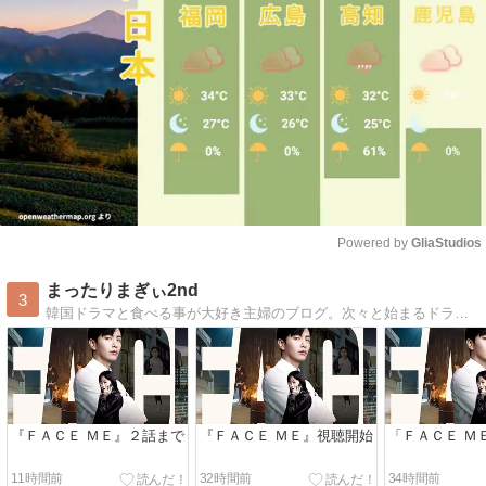
Powered by 
GliaStudios
Mute
まったりまぎぃ2nd
3
韓国ドラマと食べる事が大好き主婦のブログ。次々と始まるドラマにくらっくらしながら、自分の言葉と感覚でレビューしてます。
『ＦＡＣＥ ＭＥ』２話まで
『ＦＡＣＥ ＭＥ』視聴開始
「ＦＡＣＥ Ｍ
11時間前
32時間前
34時間前