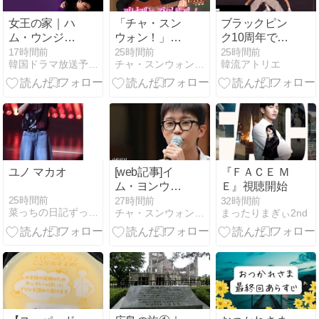
完全版2026年
版】
女王の家｜ハ
「チャ・スン
ブラックピン
ム・ウンジョ
ウォン！」今
ク10周年で何
ン主演！あら
週のまとめ記
があった？イ
17時間前
25時間前
25時間前
韓国ドラマ放送予定をチェック！
チャ・スンウォン！ 非公式ファンサイト
韓流アトリエ
すじ・キャス
事（2026年8
ベント炎上理
ト・視聴率
月2週）
由とジス謝罪
の真相
ユノ マカオ
[web記事]イ
『ＦＡＣＥ Ｍ
ム・ヨンウ
Ｅ』視聴開始
ン、最後の山
25時間前
27時間前
32時間前
菜っちの日記ずっと東方神起
チャ・スンウォン！ 非公式ファンサイト
まったりまぎぃ2nd
奥コンサート..
チャ・スンウ
ォン·キム・ド
フン「最高級
ライブ」に感
嘆（『山奥の
独身ヒーロ
ー』）