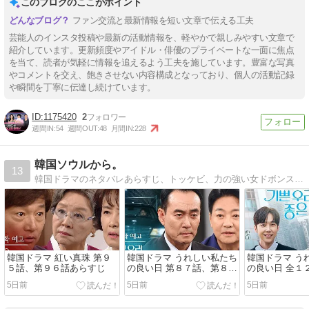
このブログのここがポイント
ファン交流と最新情報を短い文章で伝える工夫
芸能人のインスタ投稿や最新の活動情報を、軽やかで親しみやすい文章で
紹介しています。更新頻度やアイドル・俳優のプライベートな一面に焦点
を当て、読者が気軽に情報を追えるよう工夫を施しています。豊富な写真
やコメントを交え、飽きさせない内容構成となっており、個人の活動記録
や瞬間を丁寧に伝達し続けています。
1175420
2
週間IN:
54
週間OUT:
48
月間IN:
228
韓国ソウルから。
13
韓国ドラマのネタバレあらすじ、トッケビ、力の強い女ドボンスン、帰ってきたポクダンジ、嫉妬の化身、我が家のハニーポット，愛人がいます、など・・
韓国ドラマ 紅い真珠 第９
韓国ドラマ うれしい私たち
韓国ドラマ う
５話、第９６話あらすじ
の良い日 第８７話、第８８
の良い日 全１
話あらすじ
じ一覧
5日前
5日前
5日前