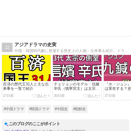
アジアドラマの史実
11
中国・韓国時代劇に登場する歴史上の人物・出来事を紹介。ドラマとは違う史実をお楽しみください。
百済の歴代王31人と主な出
チェリョンのモデル・信嬪
『ホ・ジュン
来事を一覧で紹介
辛氏（慎寧宮主）は太宗に
は実在する？
仕えて死後も冥福を祈り続
鍼勝負の由来
17日前
20日前
27日前
けた側室
#中国ドラマ
#韓国ドラマ
#中国史
#朝鮮史
このブログのここがポイント