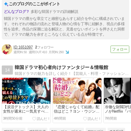
このブログのここがポイント
多彩な韓国ドラマの詳細解説
韓国ドラマの豊かな章立てと緻密なあらすじ紹介を中心に構成されていま
す。それぞれの物語の流れと登場人物の心情を丁寧に紐解き、視点の多様
性を追求。作品の深層に迫る解説と、見逃せないポイントを押さえた洞察
で、ドラマの魅力を余すところなく伝えている点が特徴です。
1651097
2
週間IN:
50
週間OUT:
410
月間IN:
290
韓国ドラマ初心者向けファンタジー＆情報館
14
韓国ドラマの魅力を詳しく紹介！【芸能人・料理・ファッション】の最新トレンドや、話題の【タイドラマ】情報も発信中です。初心者の方にも分かりやすく、毎日のエンタメ時間をより楽しくする情報をお届けします。
【涙活デトックス】大人の
『恋愛じゃなくて結婚』配
冷徹な財閥3代
女性が週末に一気見すべ
信はどこ？ヨン・ウジン主
ノがNetflix
き、魂が震える「極上の号
演の傑作ラブコメ
での役作りと
3時間50分前
4時間前
7時間前
泣ドラマ」5選④『医師ヨ
との共演を語
ハン』