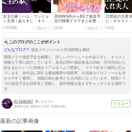
女王の家｜ハム・ウンジョ
2026年9月からBSで放送予
21世紀の大君
ン主演！あらすじ・キャス
定の韓国ドラマまとめ更新
じ・キャスト
ト・視聴率
情報
観た感想
17時間前
2日前
7日前
このブログのここがポイント
放送スケジュールと作品情報を解説
韓国ドラマ放送予定を網羅し、詳しいスケジュールやあらすじ、キャスト
情報を丁寧に紹介しています。放送日時や連続放送の詳細、何月何日から
始まるかといった情報をリアルタイムで更新し、ドラマ好きの期待に応え
ています。各作品に関する番組概要や視聴率、出演者のプロフィールも分
かりやすく整理し、視聴計画の参考となる内容になっています。韓国ドラ
マの放送予定を効率良く把握し、新作情報を逃さずキャッチできる場所で
す。
1646307
3
週間IN:
150
週間OUT:
330
月間IN:
660
最新の記事画像