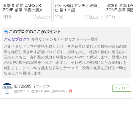
追撃者 逆局 DANGER
だから俺はアンチと結婚し
追撃者 逆局 DA
ZONE 前章 闇夜の襲来 第
た 第１５話
ZONE 前章 
４話 ワンダ
３話 猫ちゃん
2日前
3日前
9日前
このブログのここがポイント
多彩なジャンルと巧妙なストーリー展開
さまざまなドラマや物語を取り上げ、その背景に潜む人間模様や運命の歯
車を緻密に描き出す評論ブログです。推測を排し、物語の核心に迫る鋭い
視点とともに、各作品の魅力と特徴をわかりやすく解説します。登場人物
の心理や展開の深層を巧みに引き出し、それぞれの物語に新たな味付けを
施します。ジャンルを越えた多彩なテーマで、読者の見識を広げる一助と
なることを目指します。
726585
7
週間IN:
150
週間OUT:
444
月間IN:
660