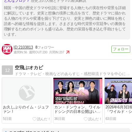
歴史上の人物とドラマの差異解説
韓国・中国の歴史ドラマや伝説に登場する人物たちの実在性や背景を詳細
に解説しています。史実と想像の境界に焦点を当て、歴史ドラマに描かれ
る人物のモデルや変遷を掘り下げており、史実と脚色の違いに興味を抱く
読者へ的確な情報を提供します。さまざまな時代背景や宮廷争いの裏側を
理解するためのポイントも盛り込み、歴史の深淵を覗き込む手助けをして
います。
2103813
8
週間IN:
56
週間OUT:
230
月間IN:
237
空飛ぶオカピ
12
ドラマ・テレビ・映画などのあらすじ・感想韓流ドラマを中心に、海外ドラマやテレビ・映画などのあらすじや感想を綴っています。
お久しぶりのイム・ジュフ
カン・ドンウォン、ワイル
2026年6月3
ァン！
ドシングの日本公開はいつ
「ワイルド・
なの？
されました！
5日前
36日前
63日前