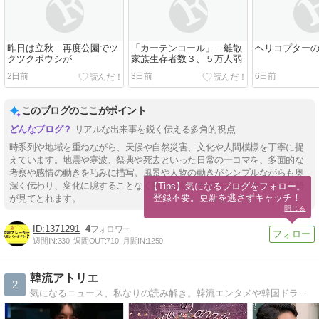
昨日は立秋…再度公園でツ
「カーテンコール」…離散
ヘリコプター
クツクボウシが
家族生存者数３、５万人弱
2日前
3日前
6日前
このブログのここがポイント
リアルな出来事を鋭く伝える多角的視点
時系列や地域を重ねながら、天候や自然災害、文化や人間模様を丁寧に捉
えています。地震や寒波、祭典や死去といった日常の一コマを、多面的な
考察や感情の動きを巧みに描写。風景や人物の動きがシンプルながらも奥
深く伝わり、変化に臆することなく刻々と変わる風物詩の足跡を追う姿勢
【Tips】気になるブログをフォロー。

登録不要。更新を逃さずキャッチ！
が見てとれます。
閉じる
1371291
4
週間IN:
330
週間OUT:
710
月間IN:
1250
韓流アトリエ
2
気になるニュース、私なりの読み解き。韓流エンタメや韓国ドラマの最新情報を独自の視点で。