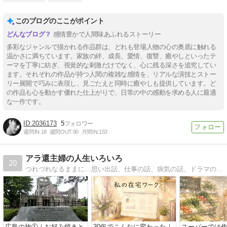
このブログのここがポイント
感情豊かで人間味あふれるストーリー
多彩なジャンルで描かれる作品群は、どれも登場人物の心の奥底に触れる
温かさに満ちています。家族の絆、成長、愛情、復讐、癒やしといったテ
ーマを丁寧に紡ぎ、視覚的な刺激だけでなく、心に残る深さを追究してい
ます。それぞれの作品が持つ人間の複雑な感情を、リアルな演技とストー
リー展開で巧みに表現し、見ごたえと同時に癒やしも提供しています。ど
の作品も心を動かす優れた仕上がりで、日常の中の感動を求める人に最適
な一作です。
2036173
5
週間IN:
18
週間OUT:
90
月間IN:
153
アラ還主婦の人生いろいろ
20
つれづれなるままに…思い出話、仕事の話、病気の話、ドラマの話(特に朝ドラ・韓ドラ)など