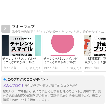
マミーウェブ
21
元小学校教諭アキがママのサポートをしたいと思い始めたサイトです。子育て中のママの疲れを癒やせるような育児マメ知識を公開しています。
チャレンジ？スマイルゼ
チャレンジ？スマイルゼ
【期間限定】正
ミ？2児ママがリアルに比
ミ？2児ママがリアルに比
表プリント！
較してみた！
較してみた！
ト中(12/15まで
1年5ヶ月前
1年5ヶ月前
1年9ヶ月前
このブログのここがポイント
子供の学習や育児の実用的なコツを紹介
幅広いテーマを扱い、親子で楽しめる学習と育児のヒントが満載です。夏
休みの自由研究や家庭学習の計画、英語学習法や学校の裏話など、役立つ
情報をわかりやすく伝えています。