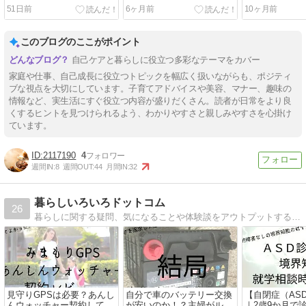
コクの出し方を完全解説
【2026年最新版】審査条
徹底解説
51日前
6ヶ月前
10ヶ月前
件・登録手順・収益化のコ
ツを徹底解説
このブログのここがポイント
自己ケアと暮らしに役立つ多彩なテーマをカバー
家庭や仕事、自己成長に役立つトピックを幅広く扱いながらも、ポジティ
ブな視点を大切にしています。子育てアドバイスや美容、マナー、趣味の
情報など、実生活にすぐ役立つ内容が盛りだくさん。読者が日常をより良
くするヒントを見つけられるよう、わかりやすさと親しみやすさを心掛け
ています。
2117190
4
週間IN:
8
週間OUT:
44
月間IN:
32
暮らしいろいろドットコム
26
暮らしに関する疑問、気になることや体験談をアウトプットするよ！
見守りGPSは必要？あんし
自分で車のバッテリー交換
【自閉症（AS
んウォッチャー契約してみ
が安いのか！？主婦がルー
｜2歳9か月で