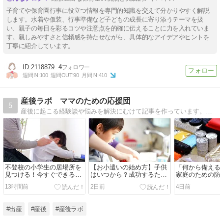
子育てや保育園行事に役立つ情報を専門的知識を交えて分かりやすく解説
します。水着や仮装、行事準備など子どもの成長に寄り添うテーマを扱
い、親子の毎日を彩るコツや注意点を的確に伝えることに力を入れていま
す。親しみやすさと信頼感を持たせながら、具体的なアイデアやヒントを
丁寧に紹介しています。
2118879
4
週間IN:
100
週間OUT:
90
月間IN:
410
産後ラボ ママのための応援団
5
産後に起こる経験談や悩みを解決にむけて記事を作っています。ママの応援になれれば。
不登校の小学生の居場所を
【お小遣いの始め方】子供
「何から備え
見つける！今すぐできる安
はいつから？成功するため
家庭のための
心の探し方
の裏ワザと結論！
礎知識｜ロー
13時間前
2日前
4日前
クと収納のコ
#出産
#産後
#産後ラボ