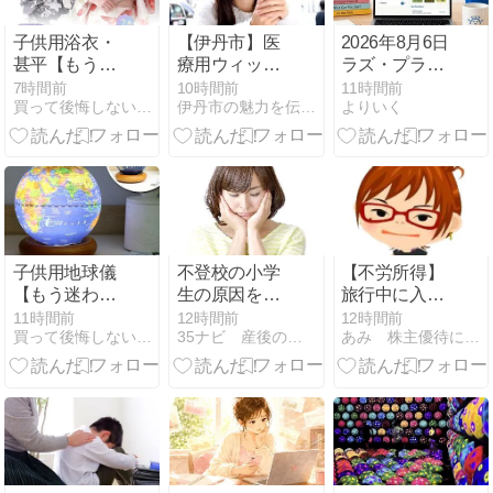
子供用浴衣・
【伊丹市】医
2026年8月6日
甚平【もう迷
療用ウィッグ
ラズ・プラス
わない！悩ま
の助成金、対
のアップデー
7時間前
10時間前
11時間前
買って後悔しない子供グッズの選び方 - キッズライフガイド
伊丹市の魅力を伝える『トコトコいたみ』
よりいく
ない！失敗し
象品目と申請
トについて
ない！】おす
の順番は？
すめアイテム
を厳選紹介
子供用地球儀
不登校の小学
【不労所得】
【もう迷わな
生の原因を徹
旅行中に入っ
い！悩まな
底検証！親が
ていた452A分
11時間前
12時間前
12時間前
買って後悔しない子供グッズの選び方 - キッズライフガイド
35ナビ 産後のママ応援団 - 産後ナビ│頑張れママさん
あみ 株主優待にあこがれて〜 節約＆お得を楽しむ
い！失敗しな
できる具体的
配金
い！】おすす
な対応策
めアイテムを
厳選紹介