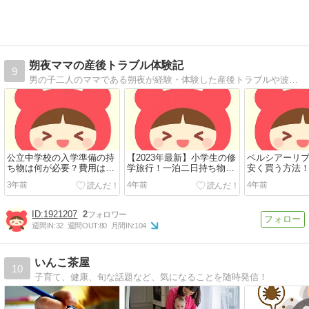
朔夜ママの産後トラブル体験記
9
男の子二人のママである朔夜が経験・体験した産後トラブルや波乱続きだった出産記録をご紹介
公立中学校の入学準備の持
【2023年最新】小学生の修
ベルシアーリ
ち物は何が必要？費用はど
学旅行！一泊二日持ち物、
安く買う方法
の位かかる？
バッグのサイズは？
事はできる？
3年前
4年前
4年前
1921207
2
週間IN:
32
週間OUT:
80
月間IN:
104
いんこ茶屋
10
子育て、健康、旬な話題など、気になることを随時発信！