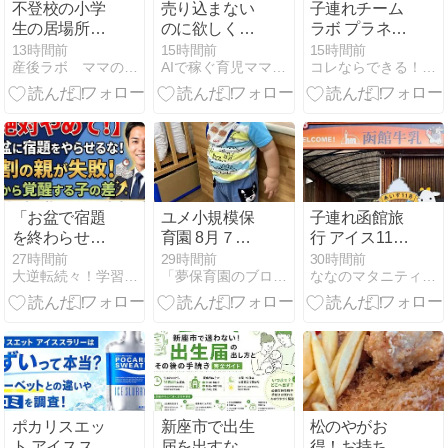
不登校の小学
売り込まない
子連れチーム
生の居場所を
のに欲しくな
ラボ プラネッ
見つける！今
る、魅惑の文
ツ@豊洲！水
13時間前
15時間前
15時間前
産後ラボ ママのための応援団
AIで稼ぐ育児ママの在宅起業術
コレならできる！０.１歳の知育！頭のいい子を育てたい
すぐできる安
章術
着は必要か？
心の探し方
滞在時間は？
「お盆で宿題
ユメ小規模保
子連れ函館旅
を終わらせな
育園 8月７日
行 アイス118
きゃ！」と焦
（金）②
函館牛乳大満
27時間前
29時間前
30時間前
大逆転続々！学習法指導塾ＰＨＩの次世代の教育法大公開！
「夢保育園のブログ」（大阪府高槻市）〜人間教育〜
ななのマタニティライフ〜コロナ自粛中〜
っていません
足スポット
か？
ポカリスエッ
新座市で出生
松のやがお
ト アイススラ
届を出すなら
得！お持ち帰