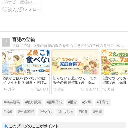
35ナビ 産後のママ応援団 - 産後ナビ│頑張れママさん
とは？後悔し
ない家庭のル
ールと失敗談
育児の宝箱
7
ブログでは、2歳の育児の悩みを中心にその他の年齢の育児についても発信さています。
2歳がご飯を食べないのは
知らないと差がつく…でき
2歳でやってお
イヤイヤ期？偏食・遊び食
る子の家庭習慣7選｜保育
習慣7選【保育
べの理由と保育士が教える
士が本音で解説
発達を支える
3ヶ月前
5ヶ月前
5ヶ月前
正しい対処法
り方
#中央競馬
#地方競馬
#競馬予想
#重賞
#穴馬
#子育て
#出産
#発達障害
#子ども
#おもちゃ
#知育
#発達
このブログのここがポイント