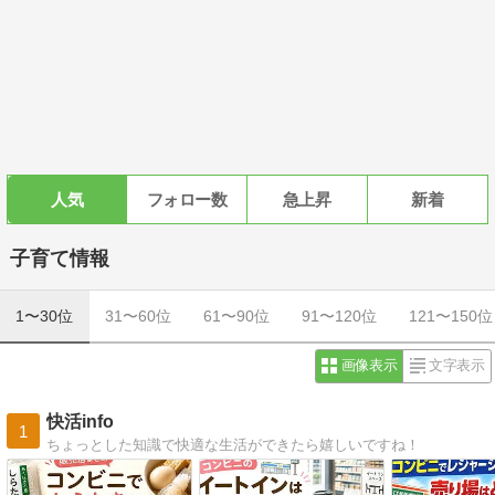
人気
フォロー数
急上昇
新着
子育て情報
1〜30位
31〜60位
61〜90位
91〜120位
121〜150位
画像表示
文字表示
快活info
1
ちょっとした知識で快適な生活ができたら嬉しいですね！