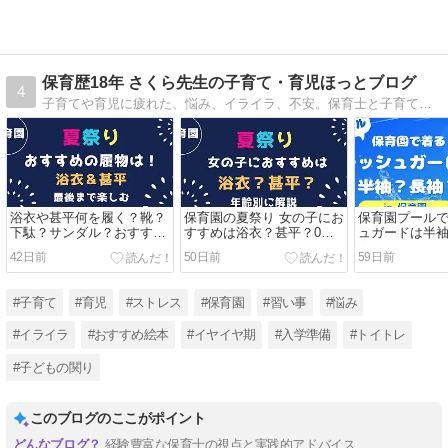
保育歴18年 さくら先生の子育て・育児ほっとブログ
4
子育てや育児に疲れた、悩み、イライラ、不安。保育士と子育ての経験から分かった事！親の関わり方で子どもは変わる！少しでも気持ちが楽に！おすすめ情報なども発信しています。子育てを笑顔と共に。
浴衣や甚平何を履く？靴？
保育園の夏祭り 女の子にお
保育園プール
下駄？サンダル？おすすめ
すすめは浴衣？甚平？0歳1
ュガードは半
はコレ！男の子も女の子も
歳・2歳3歳・4歳5歳・年齢
育士が伝える
42日前
50日前
59日前
夏祭りはコレで決まり！
別に保育士が解説します！
点
#子育て
#育児
#ストレス
#保育園
#習い事
#悩み
#イライラ
#おすすめ絵本
#イヤイヤ期
#入学準備
#トイトレ
#子どもの関り
このブログのここがポイント
経験豊富な保育士の視点と実践的アドバイス