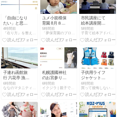
「自由になり
ユメ小規模保
市民講座にて
たい」と思っ
育園 8月８日
絵本講座開
ている人ほ
（土）
催！
4時間前
5時間前
5時間前
『在り方』を整え『現実』が変わる引き寄せ術
「夢保育園のブログ」（大阪府高槻市）〜人間教育〜
子育て絵本アドバイザー中尾敦子の絵本×音楽の日々
ど、自由にな
れない構造
子連れ函館旅
札幌護國神社
子供用ライフ
行 六花亭 漁火
のお宮参り｜
ジャケット
通店の海沿い
初穂料・予
【もう迷わな
6時間前
6時間前
6時間前
ななのマタニティライフ〜コロナ自粛中〜
イクジラ | 親子で楽しむ子育て育児情報サイト
買って後悔しない子供グッズの選び方 - キッズライフガイド
カフェ
約・駐車場と
い！悩まな
赤ちゃんガイ
い！失敗しな
ド【北海道】
い！】おすす
めアイテムを
厳選紹介