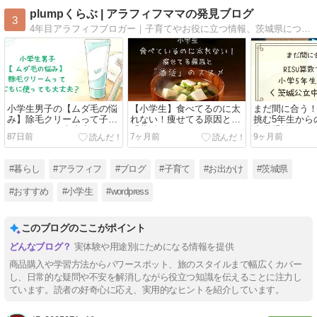
plumpくらぶ | アラフィフママの発見ブログ
3
4年目アラフィフブロガー｜子育てやお役に立つ情報、茨城県についてのブログを運営中
小学生男子の【ムダ毛の悩
【小学生】食べてるのに太
まだ間に合う！
み】除毛クリームって子ど
れない！痩せてる原因と
挑む5年生から
もに使っても大丈夫？
「藻活」のススメ
中学受験
87日前
7ヶ月前
9ヶ月前
#暮らし
#アラフィフ
#ブログ
#子育て
#お出かけ
#茨城県
#おすすめ
#小学生
#wordpress
このブログのここがポイント
実体験や用途別にためになる情報を提供
商品購入や学習方法からパワースポット、旅のスタイルまで幅広くカバー
し、日常的な疑問や不安を解消しながら役立つ知識を伝えることに注力し
ています。読者の好奇心に応え、実用的なヒントを紹介しています。