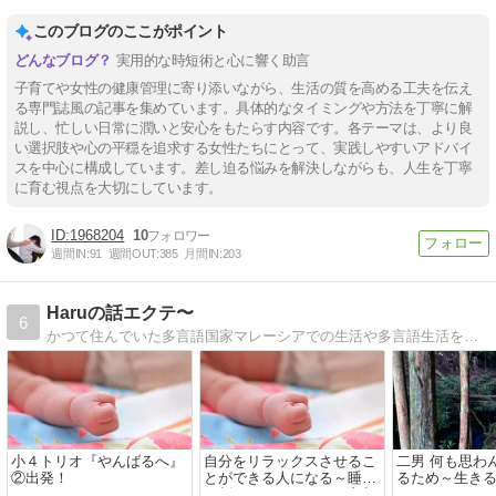
このブログのここがポイント
実用的な時短術と心に響く助言
子育てや女性の健康管理に寄り添いながら、生活の質を高める工夫を伝え
る専門誌風の記事を集めています。具体的なタイミングや方法を丁寧に解
説し、忙しい日常に潤いと安心をもたらす内容です。各テーマは、より良
い選択肢や心の平穏を追求する女性たちにとって、実践しやすいアドバイ
スを中心に構成しています。差し迫る悩みを解決しながらも、人生を丁寧
に育む視点を大切にしています。
1968204
10
週間IN:
91
週間OUT:
385
月間IN:
203
Haruの話エクテ〜
6
かつて住んでいた多言語国家マレーシアでの生活や多言語生活を紹介しています。自然と多言語をgetしていく子どもたちの様子や言語習得のプロセス、多言語生活とは何かを発信中。マレーシアの楽しい文化や習慣も公開中です。
小４トリオ『やんばるへ』
自分をリラックスさせるこ
二男 何も思わ
②出発！
とができる人になる～睡眠
るため～生き
を削ってのゲーム➡要注意