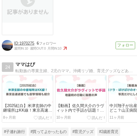
1970275
6
週間IN:
10
週間OUT:
0
月間IN:
10
ママはぴ
24
転勤族の専業主婦、2児のママ。沖縄リゾ婚、育児グッズなどあれこれ書いています！
【2025紅白】米津玄師の中
【動画】佐久間大介のラヴ
中川翔子が出
継場所はKK線！東京高速道
ィット内で手話が話題！な
どこ？山王病
路でも目撃情報も紹介
ぜ手話ができる？
本当？出産費
8ヶ月前
10ヶ月前
11ヶ月前
#子連れ旅行
#買ってよかったもの
#育児グッズ
#2歳差育児