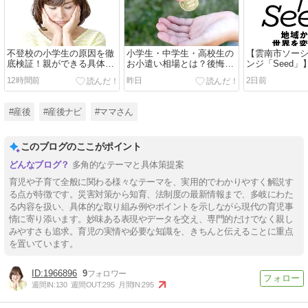
不登校の小学生の原因を徹
小学生・中学生・高校生の
【雲南市ソー
底検証！親ができる具体的
お小遣い相場とは？後悔し
ンジ「Seed
な対応策
ない家庭のルールと失敗談
から「次の10
12時間前
昨日
2日前
る新たな起業
ラムとは？
#産後
#産後ナビ
#ママさん
このブログのここがポイント
多角的なテーマと具体策提案
育児や子育て全般に関わる様々なテーマを、実用的でわかりやすく解説す
る点が特徴です。災害対策から知育、法制度の最新情報まで、多岐にわた
る内容を扱い、具体的な取り組み例やポイントを示しながら現代の育児事
情に寄り添います。妙味ある表現やデータを交え、専門的だけでなく親し
みやすさも追求。育児の実情や必要な知識を、きちんと伝えることに重点
を置いています。
1966896
9
週間IN:
130
週間OUT:
295
月間IN:
295