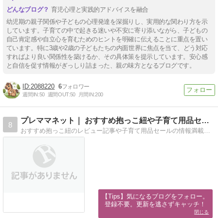
育児心理と実践的アドバイスを融合
幼児期の親子関係や子どもの心理発達を深掘りし、実用的な関わり方を示
しています。子育ての中で起きる迷いや不安に寄り添いながら、子どもの
自己肯定感や自立心を育むためのヒントを明確に伝えることに重点を置い
ています。特に3歳や2歳の子どもたちの内面世界に焦点を当て、どう対応
すればより良い関係性を築けるか、その具体策を提示しています。安心感
と自信を促す情報がぎっしり詰まった、親の味方となるブログです。
2088220
6
週間IN:
50
週間OUT:
50
月間IN:
200
プレママネット｜ おすすめ抱っこ紐や子育て用品セール情報
8
おすすめ抱っこ紐のレビュー記事や子育て用品セールの情報満載。実際に使ったベビーグッズをコスパ検証します。
【Tips】気になるブログをフォロー。

登録不要。更新を逃さずキャッチ！
閉じる