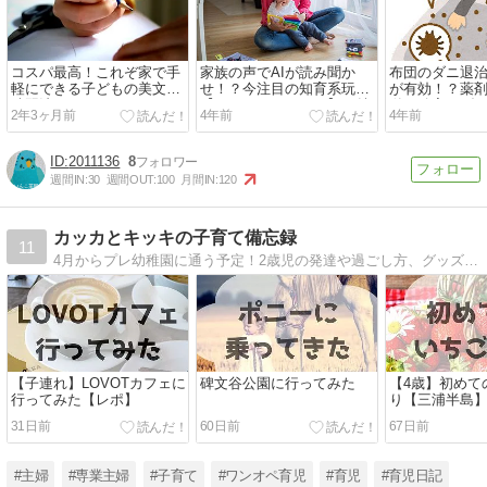
コスパ最高！これぞ家で手
家族の声でAIが読み聞か
布団のダニ退
軽にできる子どもの美文字
せ！？今注目の知育系玩具
が有効！？薬
練習法だ！
【coemo（コエモ）】の魅
単・確実にダ
2年3ヶ月前
4年前
4年前
力とは。
2011136
8
週間IN:
30
週間OUT:
100
月間IN:
120
カッカとキッキの子育て備忘録
11
4月からプレ幼稚園に通う予定！2歳児の発達や過ごし方、グッズやおもちゃレビューなど。右も左も分からなんなりにガンバッテイル。
【子連れ】LOVOTカフェに
碑文谷公園に行ってみた
【4歳】初めて
行ってみた【レポ】
り【三浦半島
31日前
60日前
67日前
#主婦
#専業主婦
#子育て
#ワンオペ育児
#育児
#育児日記