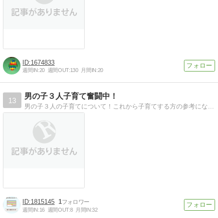
1674833
週間IN:
20
週間OUT:
130
月間IN:
20
男の子３人子育て奮闘中！
13
男の子３人の子育てについて！これから子育てする方の参考になれば嬉しいです！「ママが一番かわいい」と言われたママは自分磨きも頑張ります！
1815145
1
週間IN:
16
週間OUT:
8
月間IN:
32