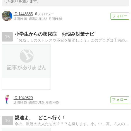
した彩りを添えます。
1448685
6
週間IN:
15
週間OUT:
162
月間IN:
66
小学生からの夜尿症 お悩み対策ナビ
15
「おねしょのストレスや不安を解消しよう」このブログは子供の夜尿症を克服した経験のある 主婦が書いています同じお悩みの方の力になれたら幸いです
1949829
週間IN:
15
週間OUT:
5
月間IN:
65
親達よ、 どこへ行く！
16
今の、親達の大人たちの？？？を綴ります。小、中、高、３人の母が日々の生活の中で思ったことを書いてます。