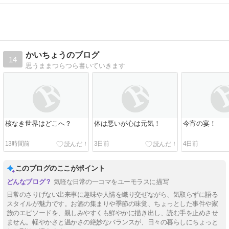
かいちょうのブログ
14
思うままつらつら書いていきます
核なき世界はどこへ？
体は悪いが心は元気！
今宵の宴！
13時間前
3日前
4日前
このブログのここがポイント
気軽な日常の一コマをユーモラスに描写
日常のさりげない出来事に趣味や人情を織り交ぜながら、気取らずに語る
スタイルが魅力です。お酒の集まりや季節の味覚、ちょっとした事件や家
族のエピソードを、親しみやすくも鮮やかに描き出し、読む手を止めさせ
ません。軽やかさと温かさの絶妙なバランスが、日々の暮らしにちょっと