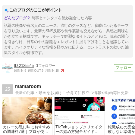
このブログのここがポイント
時事とエンタメを絶妙融合した内容
話題の映像や有名人のニュース、流行のグッズなど、多岐にわたるテーマ
を取り扱います。最新のSNS反応や制作裏話も交えながら、共感と興味を
かき立てる構成です。キャッチーで鮮烈なタイトルとともに、読者の関心
を引き付け、日常の中の話題をエレガントに掘り下げることを意識してい
ます。ハイクオリティな情報を軽やかに伝える、コントラストの効いた編
集スタイルが特徴です。
2125545
1
週間IN:
9
週間OUT:
9
月間IN:
18
mamaroom
25
最新の記事・動画をお届け！子育てに役立つ情報や動画毎日更新しています！その他にも、たくさんの記事や動画を公開しています！#ママルーム #3兄妹 #子育て #役立つ情報 #mamaroom
カレーの隠し味におすすめ
TikTokショップクリエイタ
転職成功の完
の調味料7選｜プロが使う
ーの始め方完全ガイド
敗しない準備