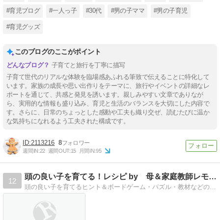
#育児ブログ
#一人っ子
#30代
#男の子ママ
#男の子育児
#育児グッズ
このブログのここがポイント
子育てと旅行を丁寧に描写
子育て世代のリアルな体験を臨場感あふれる筆致で伝えることに特化して
います。家族の成長や思い出作りをテーマに、旅行やイベントの詳細なレ
ポートを通じて、共感と発見を誘います。親しみやすい文章でありなが
ら、実用的な情報も盛り込み、育児と生活のバランスを大切にした内容で
す。さらに、日常のちょっとした感動や工夫も織り交ぜ、読むたびに温か
な気持ちになれるよう工夫された構成です。
2113216
8
週間IN:
22
週間OUT:
15
月間IN:
95
頭の良い子を育てる！レシピ by 母＆家庭教師レモネード
12
頭の良い子を育てるヒント＆ボードゲーム・パズル・教材などの紹介。幼児〜小低学年では細切れ学習よりも、得意なこと、好きなことにじっくり取り組ませてあげて下さい。