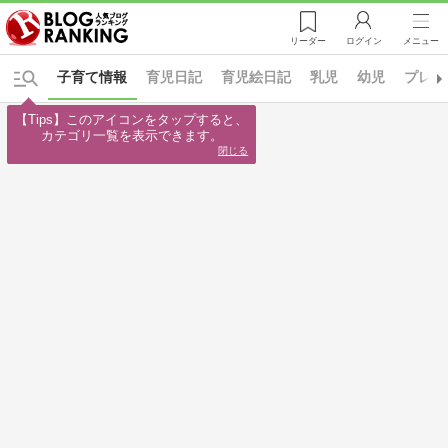
リーダー
ログイン
メニュー
子育て情報
育児日記
育児絵日記
乳児
幼児
プレ幼
【Tips】このアイコンをタップすると、

カテゴリ一覧を表示できます。
閉じる