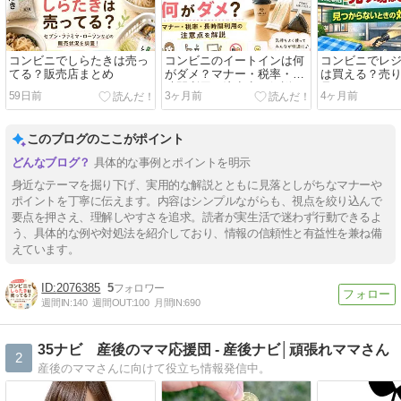
コンビニでしらたきは売っ
コンビニのイートインは何
コンビニでレ
てる？販売店まとめ
がダメ？マナー・税率・長
は買える？売
時間利用の注意点を解説
見つからない
59日前
3ヶ月前
4ヶ月前
まで解説
このブログのここがポイント
具体的な事例とポイントを明示
身近なテーマを掘り下げ、実用的な解説とともに見落としがちなマナーや
ポイントを丁寧に伝えます。内容はシンプルながらも、視点を絞り込んで
要点を押さえ、理解しやすさを追求。読者が実生活で迷わず行動できるよ
う、具体的な例や対処法を紹介しており、情報の信頼性と有益性を兼ね備
えています。
2076385
5
週間IN:
140
週間OUT:
100
月間IN:
690
35ナビ 産後のママ応援団 - 産後ナビ│頑張れママさん
2
産後のママさんに向けて役立ち情報発信中。