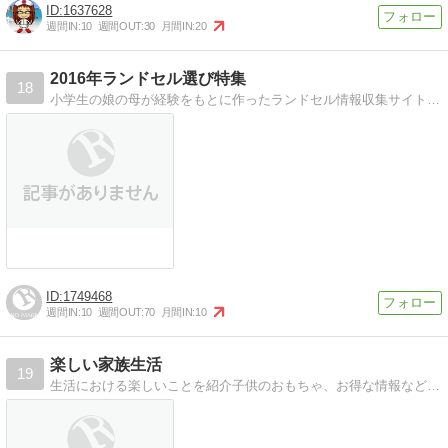
1637628
週間IN:
10
週間OUT:
30
月間IN:
20
2016年ランドセル選び特集
18
小学生の娘の母が経験をもとに作ったランドセル情報収集サイトです
1749468
週間IN:
10
週間OUT:
70
月間IN:
10
楽しい家族生活
19
生活における楽しいことを紹介子供のおもちゃ、お得な情報などなど