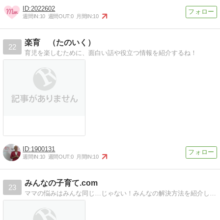
2022602
週間IN:
10
週間OUT:
0
月間IN:
10
楽育 （たのいく）
22
育児を楽しむために、面白い話や役立つ情報を紹介するね！
1900131
週間IN:
10
週間OUT:
0
月間IN:
10
みんなの子育て.com
23
ママの悩みはみんな同じ…じゃない！みんなの解決方法を紹介していきま〜す。