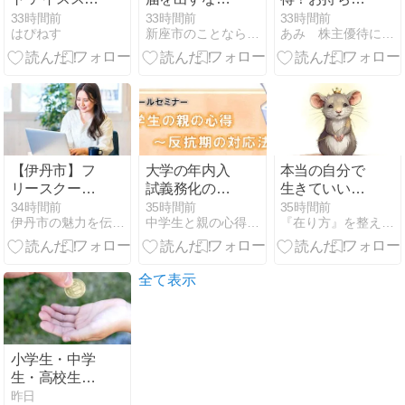
リーはまずい
｜提出先は3
り総菜フェア
33時間前
33時間前
33時間前
はぴねす
新座市のことなら『ニイザノオト』
あみ 株主優待にあこがれて〜 節約＆お得を楽しむ
って本当？ シ
つ、夜間休日
に参加
ャーベットと
は預かり対応
の違いや口コ
ミを調査！
【伊丹市】フ
大学の年内入
本当の自分で
リースクール
試義務化の行
生きていい理
助成金はあ
方
由
34時間前
35時間前
35時間前
伊丹市の魅力を伝える『トコトコいたみ』
中学生と親の心得 高校受験の勉強法相談
『在り方』を整え『現実』が変わる引き寄せ術
る？相談窓口
と費用の仕組
み
全て表示
小学生・中学
生・高校生の
お小遣い相場
昨日