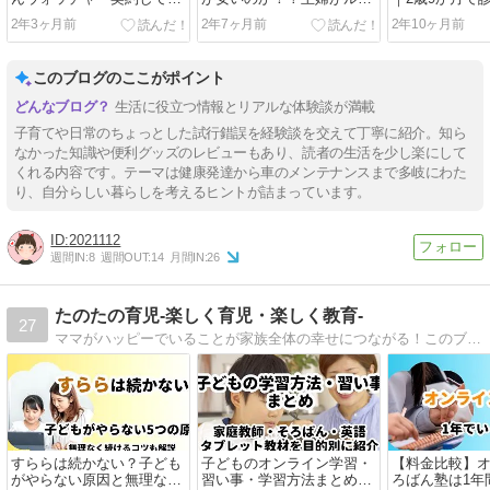
た。１年生になった娘に。
クスハイウェイスターター
中ビネーでIQ
2年3ヶ月前
2年7ヶ月前
2年10ヶ月前
ボ【ML21S】のバッテリー
った話。
を交換
このブログのここがポイント
生活に役立つ情報とリアルな体験談が満載
子育てや日常のちょっとした試行錯誤を経験談を交えて丁寧に紹介。知ら
なかった知識や便利グッズのレビューもあり、読者の生活を少し楽にして
くれる内容です。テーマは健康発達から車のメンテナンスまで多岐にわた
り、自分らしい暮らしを考えるヒントが詰まっています。
2021112
週間IN:
8
週間OUT:
14
月間IN:
26
たのたの育児-楽しく育児・楽しく教育-
27
ママがハッピーでいることが家族全体の幸せにつながる！このブログでは、子育てをもっと楽しく、ストレスフリーにするための秘策や実践的なアドバイスを大公開。一緒に育児の楽しさを発見しましょう。
すららは続かない？子ども
子どものオンライン学習・
【料金比較】
がやらない原因と無理なく
習い事・学習方法まとめ｜
ろばん塾は1年