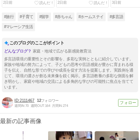
2日前
2日前
3日前
「失明＆てんかん」
#旅行
#子育て
#留学
#赤ちゃん
#ホームステイ
#多言語
#マレーシア生活
このブログのここがポイント
家庭・地域で広がる新感覚教育法
多言語環境の重要性とその影響を、多彩な実例とともに紹介しています。
家族や地域の努力によって、子どもの思考や言語感覚が豊かに育まれる様
子を伝え、自然な形での学びや成長を促す方法を提案します。実践例を通
じて、環境の濃さが創る未来像を鋭く掲示。多言語教養の多彩な側面を解
き明かし、家庭や地域の交流による多角的な学びの可能性に焦点を当てて
います。
2111467
12
週間IN:
70
週間OUT:
164
月間IN:
274
最新の記事画像