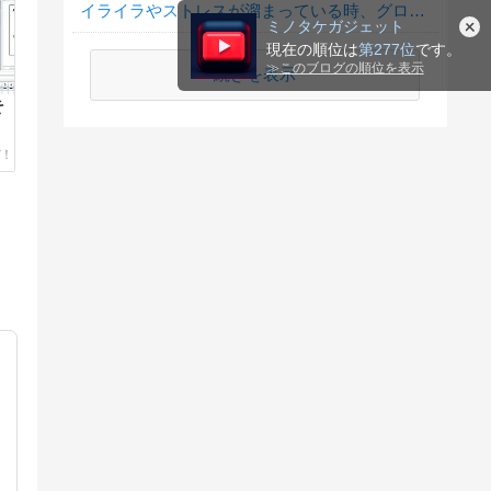
イライラやストレスが溜まっている時、グロサイトを見たくなる？
ミノタケガジェット
現在の順位は
第277位
です。
≫
このブログの順位を表示
続きを表示
そ