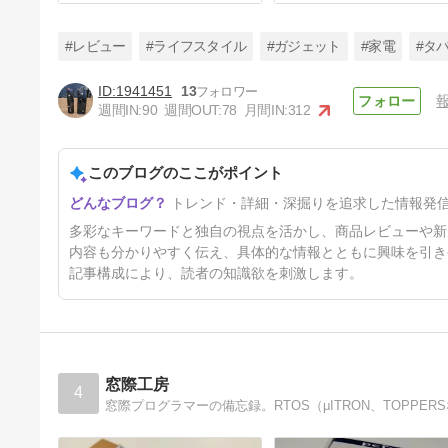
#レビュー
#ライフスタイル
#ガジェット
#家電
#タ
1941451
13
週間IN:
90
週間OUT:
78
月間IN:
312
4種類の味を楽しめる「Remit
& WASPE 4in1」使い捨て電子
タバコをレビュー
このブログのここがポイント
4ヶ月前
トレンド・詳細・深掘りを追求した情報発
多彩なキーワードと独自の視点を活かし、商品レビューや新
内容も分かりやすく伝え、具体的な情報とともに興味を引き
記事構成により、読者の知識欲を刺激します。
窓際工房
4