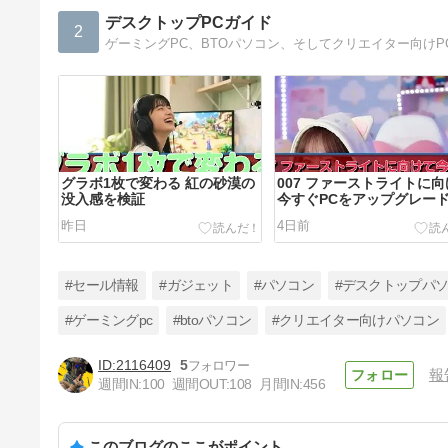
デスクトップPCガイド
2
グラボ1枚で変わる 紅の砂漠の
007 ファーストライトに
没入感を検証
今すぐPCをアップグレー
べき？
昨日
4日前
#セール情報
#ガジェット
#パソコン
#デスクトップパ
#ゲーミングpc
#btoパソコン
#クリエイター向けパソコン
2116409
5
報
社会人ゲーマーに PRAGMATA
週間IN:
100
週間OUT:
108
月間IN:
456
グラボは刺さるか？
8日前
このブログのここがポイント