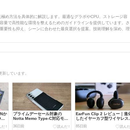
見極め方法を具体的に解説します。最適なグラボやCPU、ストレージ容
容量で高性能な環境を整えるためのガイドラインを提供しています。さ
重要性も抑え、シーンに合わせた最良選択を提案。技術理解を深め、理
更新しています。
ANか
プライムデーセール対象の
EarFun Clip 2 レビュー｜進
NE
Notta Memo Type-C対応モデ
したイヤーカフ型ワイヤレス
ルをレビュー｜AIボイスレコー
ヤホン
36日前
85日前
ダーは必要？