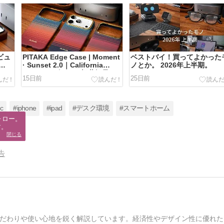
レビュ
PITAKA Edge Case | Moment
ベストバイ！買ってよかった
· Sunset 2.0｜California
ノとか。 2026年上半期。
スマ
Dream レビュー。極薄軽量ア
15日前
25日前
ザー
ラミドケース iPhone 17 Proで
使用
スペシャルエディション3種紹
介。
c
#iphone
#ipad
#デスク環境
#スマートホーム
ロー。

す。
閉じる
告
だわりや使い心地を鋭く解説しています。経済性やデザイン性に優れた