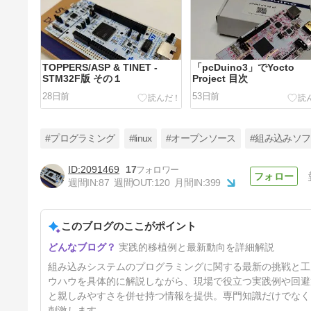
TOPPERS/ASP & TINET -
「pcDuino3」でYocto
STM32F版 その１
Project 目次
28日前
53日前
#プログラミング
#linux
#オープンソース
#組み込みソ
2091469
17
週間IN:
87
週間OUT:
120
月間IN:
399
μITRONプログラマーが
Zephyrに挑戦！ その８
このブログのここがポイント
6ヶ月前
実践的移植例と最新動向を詳細解説
組み込みシステムのプログラミングに関する最新の挑戦と工夫を
ウハウを具体的に解説しながら、現場で役立つ実践例や回避
と親しみやすさを併せ持つ情報を提供。専門知識だけでなく
刺激します。