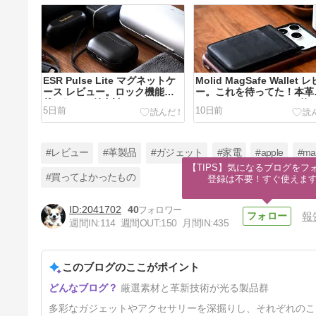
ESR Pulse Lite マグネットケ
Molid MagSafe Wallet 
ース レビュー。ロック機能搭
ー。これを待ってた！本革
載。細かな魅力詰まって2000
MagSafe カードケース兼
5日前
10日前
円台 AirPods Pro 3 ケース。
ホスタンド。ヴィーガンレ
などの合皮にはない魅力と
感。
#レビュー
#革製品
#ガジェット
#家電
#apple
#ma
【TIPS】気になるブログをフォ
#買ってよかったもの
登録は不要！すぐ使えま
2041702
40
報
MATECH のおすすめモバイル
週間IN:
114
週間OUT:
150
月間IN:
435
バッテリー ・充電器・充電ケ
ーブルまとめ
26日前
このブログのここがポイント
厳選素材と革新技術が光る製品群
多彩なガジェットやアクセサリーを深掘りし、それぞれのこ