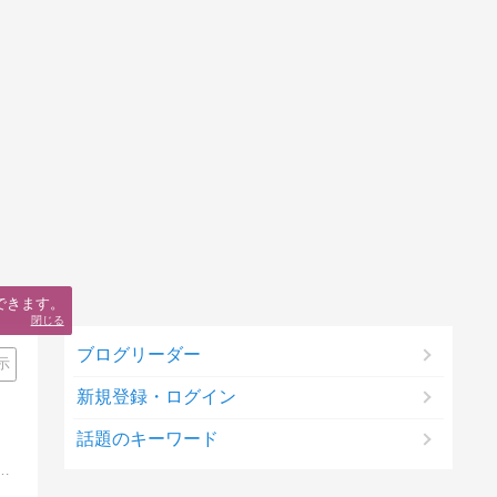
できます。
閉じる
ブログリーダー
示
新規登録・ログイン
話題のキーワード
品やガジェット・家電・スマートホーム化など生産性を上げたりデスク環境や生活を快適にするアイテムと革製品など持っていて気持ちよく過ごせるモノが好き。レビューのご依頼募集中。