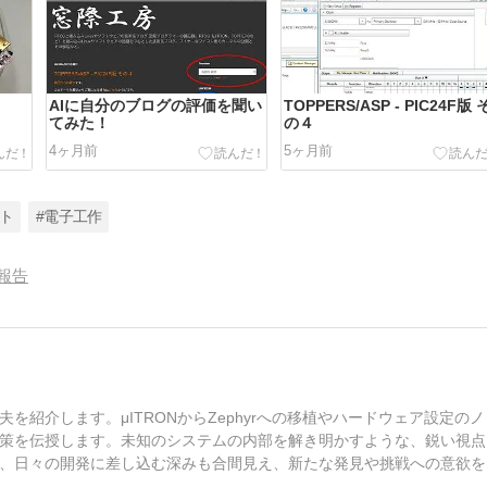
AIに自分のブログの評価を聞い
TOPPERS/ASP - PIC24F版 
てみた！
の４
4ヶ月前
5ヶ月前
フト
#電子工作
報告
紹介します。μITRONからZephyrへの移植やハードウェア設定のノ
策を伝授します。未知のシステムの内部を解き明かすような、鋭い視点
、日々の開発に差し込む深みも合間見え、新たな発見や挑戦への意欲を