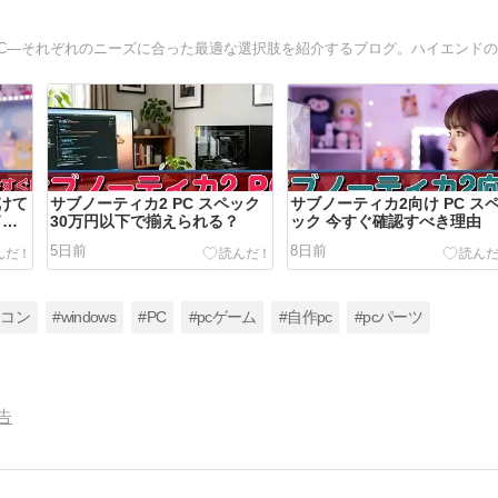
向けて
サブノーティカ2 PC スペック
サブノーティカ2向け PC ス
ドす
30万円以下で揃えられる？
ック 今すぐ確認すべき理由
5日前
8日前
ソコン
#windows
#PC
#pcゲーム
#自作pc
#pcパーツ
告