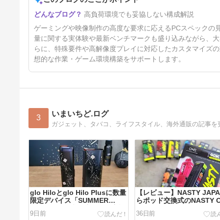
高負荷環境でも妥協しない構成解説
ゲーミングや映像制作の高度な要求に応えるPCスペックの
量に関する実体験や最新ベンチマークも盛り込みながら、大
らに、特殊要件や高解像度プレイに対応したカスタマイズの
想的な作業・ゲーム環境構築をサポートします。
いまいちど.ログ
3
ガジェット、タバコ、ライフスタイル、海外通販の記事を
glo Hiloとglo Hilo Plusに数量
【レビュー】NASTY JAP
限定デバイス「SUMMER
らポッド交換式のNASTY O
EDITION by 米原康人」の実機
40000シリーズが登場
9日前
36日前
レビュー