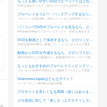
もっとも使いやすいDVDコピーソフトはどれですか？
DVDを別のディスク、ISOイメージまたはDVDフォルダーとして保存する場合、どのコピーソフトを利用していますか？操作性やコピー品質も含めて選んでください。
ブルーレイをコピー・バックアップするなら、どのソフトがおすすめですか？
ブルーレイを別のBD、ISOイメージまたはBDMVフォルダーとして保存する際、実際に利用しているソフトを教えてください。
パソコンでDVDやブルーレイを見るなら、どの再生ソフトがおすすめですか？
WindowsやMacでブルーレイディスク・DVDを再生する際、普段使っているソフトを教えてください。再生の安定性、画質、操作性などを基準に選んでください。
DVDを動画として保存するなら、どのリッピングソフトがおすすめですか？
DVDをMP4やMKVに変換して、パソコンやスマホで再生する場合に使っているソフトを教えてください。無料・有料を問わず投票できます。
動画からDVDを作成するなら、どのソフトが一番おすすめですか？
MP4やMOVなどの動画から、家庭用DVDプレーヤーで再生できるDVDを作成する場合に使っているソフトを教えてください。メニュー作成や字幕追加などの使いやすさも含めて選べます。
もっともおすすめのブルーレイリッピングソフトは何ですか？
ブルーレイをMP4やMKVなどの動画ファイルとして保存する際、どのリッピングソフトを利用していますか？実際に使ってよかったソフトを教えてください。
SharenewsJapanはどんなサイト？
インターネット掲示板 sn-jpの評価
グロサイトを見たくなる周期（波）はありますか？
μITRON、TOPPERSなど）と組み込みLinuxやソフトウェアの話題を中心とした技術系ブログ。マイナーなマイコン用のカーネルの公開とその解説など。
グロ表現に対して「美しさ（エステティシズム）」を感じることはありますか？