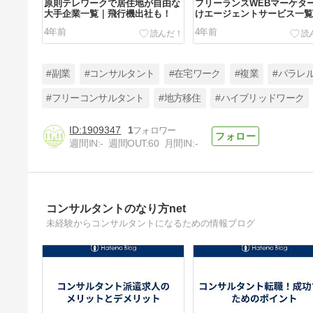
原則テレワークで居住地が自由な
フリーランスWEBマーケタ
大手企業一覧｜飛行機出社も！
けエージェントサービス一覧
4年前
4年前
#副業
#コンサルタント
#在宅ワーク
#複業
#パラレ
#フリーコンサルタント
#地方移住
#ハイブリッドワーク
1909347
1
フリーランスエンジニア案件紹介
週間IN:
-
週間OUT:
60
月間IN:
-
サービスまとめ
4年前
コンサルタントのなり方net
未経験からコンサルタントになるための情報ブログ