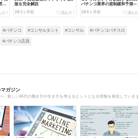
営業
版を完全解説
パチンコ業界の規制緩和予測～
ッキートリガー編～
1年2ヶ月前
1年6ヶ月前
#パチンコ
#コンサルタント
#コンサル
#パチンコパチスロ
#パチンコ店員
ルマガジン
へ - 新しい時代の働き方や生き方を考えるヒントとなる情報を発信していき