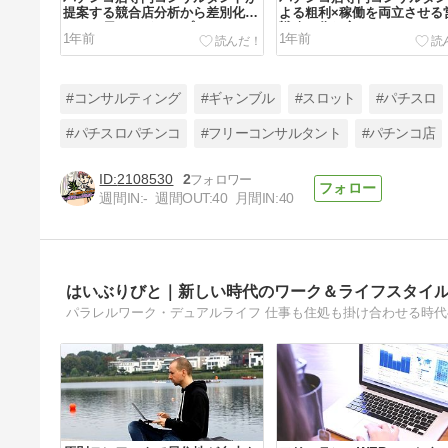
提案する競合店分析から差別化ま
よる粗利×稼働を両立させる
での90日ロードマップ
戦略の作り方
1年前
1年前
#コンサルティング
#ギャンブル
#スロット
#パチスロ
#パチスロパチンコ
#フリーコンサルタント
#パチンコ店
2108530
2
2025年スタートダッシュキャンペ
週間IN:
-
週間OUT:
40
月間IN:
40
ーン
1年7ヶ月前
はいぶりびと｜新しい時代のワーク＆ライフスタイ
パラレルワーク・デュアルライフ 仕事も住処も掛け合わせる時代