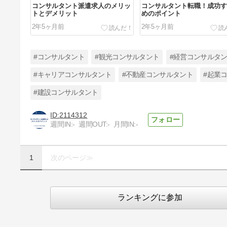
コンサルタント派遣求人のメリッ
コンサルタント転職！成功す
トとデメリット
めのポイント
2年5ヶ月前
2年5ヶ月前
#コンサルタント
#観光コンサルタント
#経営コンサルタ
#キャリアコンサルタント
#不動産コンサルタント
#起業
#建設コンサルタント
コンサルタントとしてのキャリア
の始め方・なり方
2114312
2年5ヶ月前
週間IN:
-
週間OUT:
-
月間IN:
-
1
次のページ≫
ランキングに参加