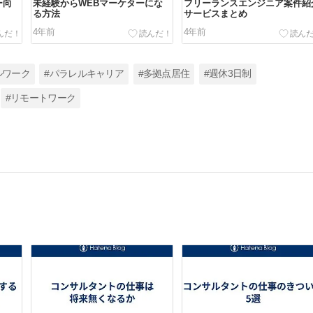
ー向
未経験からWEBマーケターにな
フリーランスエンジニア案件紹
る方法
サービスまとめ
4年前
4年前
ルワーク
#パラレルキャリア
#多拠点居住
#週休3日制
#リモートワーク