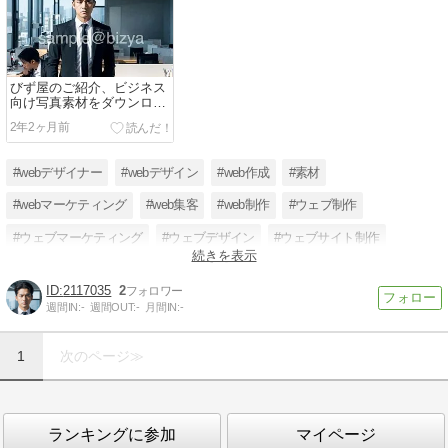
びず屋のご紹介、ビジネス
向け写真素材をダウンロー
ド販売しています
2年2ヶ月前
#webデザイナー
#webデザイン
#web作成
#素材
#webマーケティング
#web集客
#web制作
#ウェブ制作
#ウェブマーケティング
#ウェブデザイン
#ウェブサイト制作
続きを表示
#素材販売
2117035
2
週間IN:
-
週間OUT:
-
月間IN:
-
1
次のページ≫
ランキングに参加
マイページ