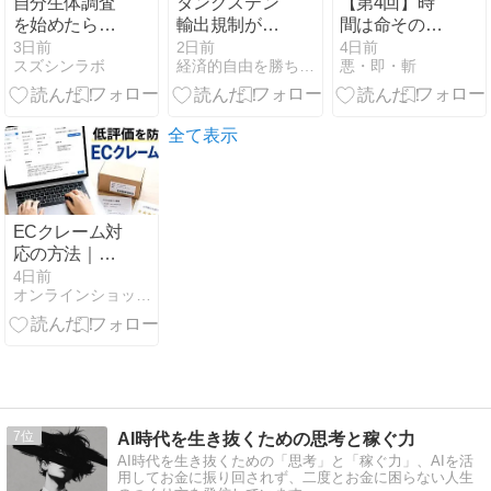
自分生体調査
タングステン
【第4回】時
を始めたら、
輸出規制が工
間は命そのも
価値観が見え
場直撃｜73歳
のである｜本
3日前
2日前
4日前
スズシンラボ
経済的自由を勝ち取り心と体の健康を保って幸せに長生きする方法
悪・即・斬
てきた
が現場で感じ
当に大切な時
た世界の変化
間の使い方
全て表示
ECクレーム対
応の方法｜初
動・返信・返
4日前
オンラインショップの開設構築と運営ガイド
金判断・再発
防止まで解説
7
AI時代を生き抜くための思考と稼ぐ力
AI時代を生き抜くための「思考」と「稼ぐ力」、AIを活
用してお金に振り回されず、二度とお金に困らない人生