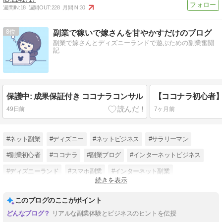
週間IN:
18
週間OUT:
228
月間IN:
30
8
副業で稼いで嫁さんを甘やかすだけのブログ
副業で嫁さんとディズニーランドで遊ぶための副業奮闘
記
保護中: 成果保証付き ココナラコンサル
49日前
7ヶ月前
#ネット副業
#ディズニー
#ネットビジネス
#サラリーマン
#副業初心者
#ココナラ
#副業ブログ
#インターネットビジネス
#ディズニーランド
#スマホ副業
#インターネット副業
続きを表示
#ココナラ副業
このブログのここがポイント
リアルな副業体験とビジネスのヒントを伝授