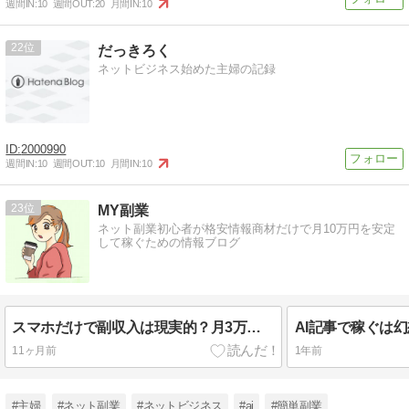
週間IN:
10
週間OUT:
20
月間IN:
10
22
だっきろく
ネットビジネス始めた主婦の記録
2000990
週間IN:
10
週間OUT:
10
月間IN:
10
23
MY副業
ネット副業初心者が格安情報商材だけで月10万円を安定
して稼ぐための情報ブログ
スマホだけで副収入は現実的？月3万円を目指す安全なやり方
11ヶ月前
1年前
#主婦
#ネット副業
#ネットビジネス
#ai
#簡単副業