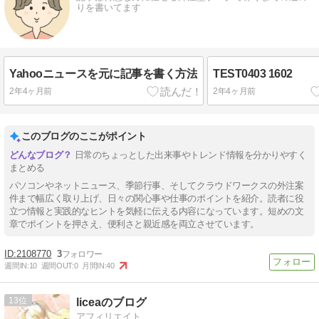
りを書いてます
Yahooニュースを元に記事を書く方法
TEST0403 1602
2年4ヶ月前
2年4ヶ月前
このブログのここがポイント
日常のちょっとした出来事やトレンド情報を分かりやすく
まとめる
パソコンやネットニュース、季節行事、そしてクラウドワークスの外注案
件まで幅広く取り上げ、日々の関心事や仕事のポイントを紹介。読者に役
立つ情報と実践的なヒントを気軽に伝える内容になっています。短めの文
章でポイントを押さえ、便利さと親近感を両立させています。
2108770
3
週間IN:
10
週間OUT:
0
月間IN:
40
13
liceaのブログ
アフィリエイト