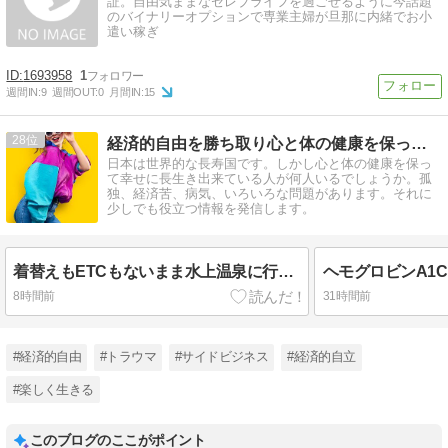
証。自由気ままなセレブライフを過ごせるように今話題
のバイナリーオプションで専業主婦が旦那に内緒でお小
遣い稼ぎ
1693958
1
週間IN:
9
週間OUT:
0
月間IN:
15
28
経済的自由を勝ち取り心と体の健康を保って幸せに長生きする方法
日本は世界的な長寿国です。しかし心と体の健康を保っ
て幸せに長生き出来ている人が何人いるでしょうか。孤
独、経済苦、病気、いろいろな問題があります。それに
少しでも役立つ情報を発信します。
着替えもETCもないまま水上温泉に行ってきた話
8時間前
31時間前
#経済的自由
#トラウマ
#サイドビジネス
#経済的自立
#楽しく生きる
このブログのここがポイント