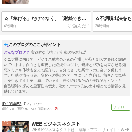
☆「稼げる」だけでなく、「継続できて」初めて成功となる！、これがシニアビジネスの当たり前となる！！
4時間前
28時間前
このブログのここがポイント
実践的な心構えと行動の極意解説
シニア層に向けて、ビジネス成功のための心掛けや取り組み方を鋭く紐解
いています。面白さを重視した継続のコツや、健康と成功を両立させる知
恵をリアル体験も交えて紹介し、自分に合った案件への出会いを促しま
す。行動や情報収集、変化への挑戦をテーマにした内容は、前向きな気持
ちを引き出す工夫に満ちています。長く続けるための実践的なヒントと、
自己理解を深める重要性も伝え、確かな一歩を踏み出す糧となる情報を提
供しています。
1934052
7
週間IN:
80
週間OUT:
530
月間IN:
320
3
WEBビジネスネクスト
WEBビジネスネクストは、副業・アフィリエイト・WEB