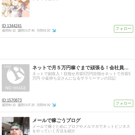
1344241
週間IN:
10
週間OUT:
40
月間IN:
30
14
ネットで月５万円稼ぐまで頑張る！会社員の副業実践記
ネットで副収入！目指せ月収5万円目指せネットで月収5
万円 小金持ち父さんになるサラリーマンの日記
1570873
週間IN:
10
週間OUT:
20
月間IN:
30
15
メールで稼ごうブログ
メールで稼ぐためにブログやメルマガでネットビジネス
をやっていく方法を紹介