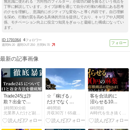
無意識に使われる「方向性のフィルター」が成功の鍵を握るという視点を
丁寧に解説しています。タイプ診断を通じて自分の行動の根底にある思考
のクセを理解し、意識的にポジティブな変化へと導く内容です。自己理解
を深め、行動の質を高める具体的方法を提供しており、キャリアや人間関
係、モチベーション向上に役立つ知見をぎゅっと凝縮した構成になってい
ます。
1791064
4
週間IN:
20
週間OUT:
250
月間IN:
70
最新の記事画像
Trade245は詐
☆「稼げる」
客を合法的に
欺？出金でき
だけでなく、
沼らせる100
ないと評判の
「継続でき
円の麻薬から
1時間30分前
4時間前
6時間前
元業界人だけど副業商材のこと全部暴露します｜
月収30万！65歳から始める在宅シニアネットビジネス！
AI時代を生き抜くための思考と稼ぐ力
FXブローカー
て」初めて成
『高額商品を
の闇を元業者
功となる！、
売りさばく』
が暴露
これがシニア
禁断のシナリ