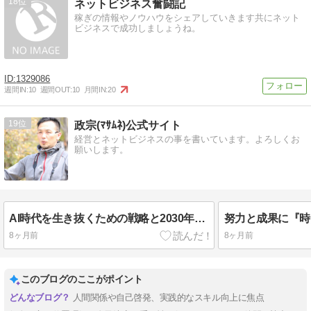
18
ネットビジネス奮闘記
稼ぎの情報やノウハウをシェアしていきます共にネット
ビジネスで成功しましょうね。
1329086
週間IN:
10
週間OUT:
10
月間IN:
20
19
政宗(ﾏｻﾑﾈ)公式サイト
経営とネットビジネスの事を書いています。よろしくお
願いします。
AI時代を生き抜くための戦略と2030年までの計画とは！？
8ヶ月前
8ヶ月前
このブログのここがポイント
人間関係や自己啓発、実践的なスキル向上に焦点