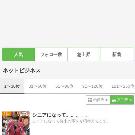
人気
フォロー数
急上昇
新着
ネットビジネス
1〜30位
31〜60位
61〜90位
91〜120位
121〜150位
画像表示
文字表示
1
シニアになって。。。。。
シニアになって将来の事を今頃考えてます。