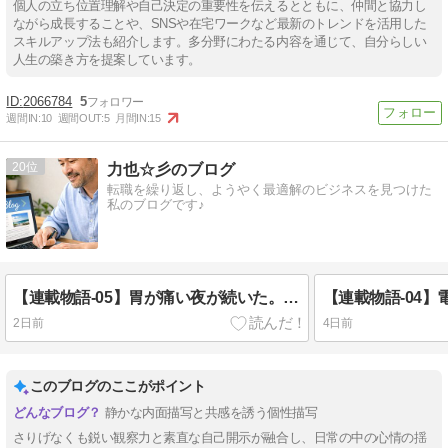
個人の立ち位置理解や自己決定の重要性を伝えるとともに、仲間と協力し
ながら成長することや、SNSや在宅ワークなど最新のトレンドを活用した
スキルアップ法も紹介します。多分野にわたる内容を通じて、自分らしい
人生の築き方を提案しています。
2066784
5
週間IN:
10
週間OUT:
5
月間IN:
15
20
力也☆彡のブログ
転職を繰り返し、ようやく最適解のビジネスを見つけた
私のブログです♪
【連載物語-05】胃が痛い夜が続いた。でも、家族がいたから辞められなかった
2日前
4日前
このブログのここがポイント
静かな内面描写と共感を誘う個性描写
さりげなくも鋭い観察力と素直な自己開示が融合し、日常の中の心情の揺