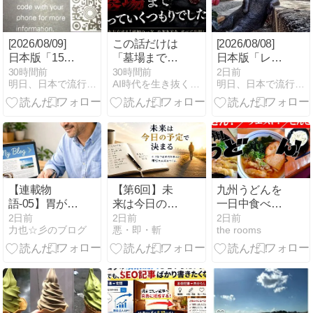
脱出術！！
[2026/08/09]
この話だけは
[2026/08/08]
日本版「15分
「墓場まで持
日本版「レト
AI資産構築」
っていく」つ
ロゲーム転
30時間前
30時間前
2日前
明日、日本で流行る副業｜MINAの海外副業分析室
AI時代を生き抜くための思考と稼ぐ力
明日、日本で流行る副業｜MINAの海外副業分析室
副業の可能性
もりでした。
売」副業の可
（MINA）
能性（MINA）
【連載物
【第6回】未
九州うどんを
語-05】胃が痛
来は今日の予
一日中食べ続
い夜が続い
定で決まる｜
けてみた
2日前
2日前
2日前
力也☆彡のブログ
悪・即・斬
the rooms
た。でも、家
人生を変える
族がいたから
時間の使い方
辞められなか
った