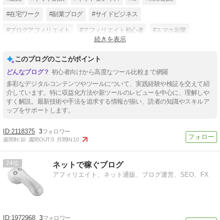
#在宅ワーク
#副業ブログ
#サイドビジネス
#ブログアフィリエイト
#アフィリエイト初心者
#スマホ副業
続きを表示
#在宅副業
このブログのここがポイント
初心者向けから高度なツール比較まで網羅
多彩なデジタルコンテンツやツールについて、実践経験や検証を交えて紹
介しています。特に収益化方法や新ツールのレビューを中心に、理解しや
すく解説。最新技術や手法を追求する情報が揃い、読者の知識やスキルア
ップをサポートします。
2118375
3
週間IN:
10
週間OUT:
0
月間IN:
10
24
ネットで稼ぐブログ
アフィリエイト、ネット通販、ブログ運営、SEO、FX
1972968
3