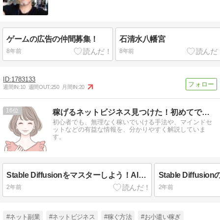
ゲームの広告の仲間募集！
石清水八幡宮
8年前
8年前
1783133
週間IN:
10
週間OUT:
250
月間IN:
20
16
稼げるネットビジネス見つけた！初めてでもできるビジネスを解説
初心者でも、無理なく稼いでいける手法や、マインドセ
ットなどの有益な情報を、分かりやすく解説していま
す。
Stable Diffusionをマスターしよう！AIアートの新時代を切り拓く追加学習のすべて
2年前
2年前
#ネット副業
#ネットビジネス
#稼ぐ方法
#お小遣い稼ぎ