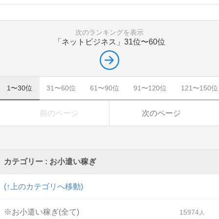
次のランキングを表示
「ネットビジネス」
31位〜60位
1〜30位
31〜60位
61〜90位
91〜120位
121〜150位
前のページ
次のページ
カテゴリー : お小遣い稼ぎ
(↑上のカテゴリへ移動)
※お小遣い稼ぎ(全て)
15974