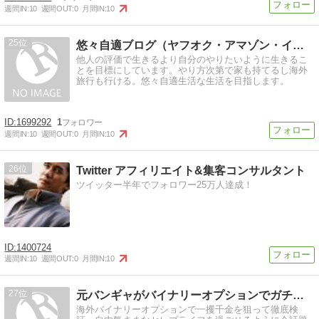
週間IN:
10
週間OUT:
0
月間IN:
10
25
悠々自適ブログ（ヤフオク・アマゾン・インターネットビジネス）
他人の評価で生きるより自分のやりたいように生きるこ
とを目標にしています。やり方次第で家も持てるし海外
旅行も行ける。悠々自適生活な生活を目指します。
1699292
1
週間IN:
10
週間OUT:
0
月間IN:
10
26
Twitter アフィリエイト&集客コンサルタント
ツイッター半年でフォロワー25万人達成！
1400724
週間IN:
10
週間OUT:
0
月間IN:
10
27
元バンギャがバイナリーオプションでガチ検証!!
海外バイナリーオプションで一攫千金を狙って徹底検