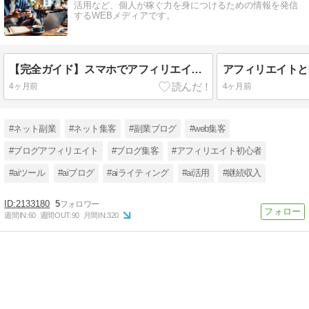
活用など、個人が稼ぐ力を身につけるための情報を発信
するWEBメディアです。
【完全ガイド】スマホでアフィリエイトの始め方！初心者が月5万稼ぐ方法と注意点
4ヶ月前
4ヶ月前
#ネット副業
#ネット集客
#副業ブログ
#web集客
#ブログアフィリエイト
#ブログ集客
#アフィリエイト初心者
#aiツール
#aiブログ
#aiライティング
#ai活用
#継続収入
2133180
5
週間IN:
60
週間OUT:
90
月間IN:
320