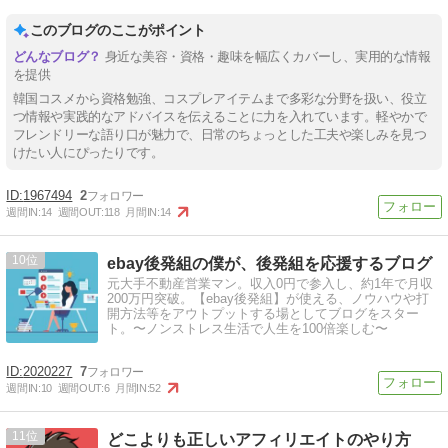
このブログのここがポイント
身近な美容・資格・趣味を幅広くカバーし、実用的な情報
を提供
韓国コスメから資格勉強、コスプレアイテムまで多彩な分野を扱い、役立
つ情報や実践的なアドバイスを伝えることに力を入れています。軽やかで
フレンドリーな語り口が魅力で、日常のちょっとした工夫や楽しみを見つ
けたい人にぴったりです。
1967494
2
週間IN:
14
週間OUT:
118
月間IN:
14
10
ebay後発組の僕が、後発組を応援するブログ
元大手不動産営業マン。収入0円で参入し、約1年で月収
200万円突破。【ebay後発組】が使える、ノウハウや打
開方法等をアウトプットする場としてブログをスター
ト。〜ノンストレス生活で人生を100倍楽しむ〜
2020227
7
週間IN:
10
週間OUT:
6
月間IN:
52
11
どこよりも正しいアフィリエイトのやり方