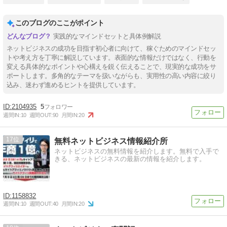
このブログのここがポイント
実践的なマインドセットと具体例解説
ネットビジネスの成功を目指す初心者に向けて、稼ぐためのマインドセッ
トや考え方を丁寧に解説しています。表面的な情報だけではなく、行動を
変える具体的なポイントや心構えを鋭く伝えることで、現実的な成功をサ
ポートします。多角的なテーマを扱いながらも、実用性の高い内容に絞り
込み、迷わず進めるヒントを提供しています。
2104935
5
週間IN:
10
週間OUT:
90
月間IN:
20
17
無料ネットビジネス情報紹介所
ネットビジネスの無料情報を紹介します。無料で入手で
きる、ネットビジネスの最新の情報を紹介します。
1158832
週間IN:
10
週間OUT:
40
月間IN:
20