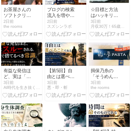
お茶屋さんの
ブログの検索
☆目標と方法
ソフトクリー
流入を増やし
はハッキリさ
ムを食べる
たい。でも、
せ行動とな
2日前
2日前
3日前
the rooms
スズシンラボ
月収30万！65歳から始める在宅シニアネットビジネス！
SEO記事ばか
る、「いい
り書きたくな
な」で動き始
い。
める、つまり
行動Doが中心
のPlan・Do・
Seeでうまく
いく！！
有益な発信ほ
【第5回】自
揖保乃糸の
ど、実は「ス
由とは選べる
「そうめん」
ルーされ
ことである｜
ではなく、揖
3日前
3日前
3日前
AI時代を生き抜くための思考と稼ぐ力
悪・即・斬
the rooms
る。」今すぐ
自分で人生を
保乃糸の「パ
捨てるべき常
選ぶための考
スタ」を食べ
識。
え方
る