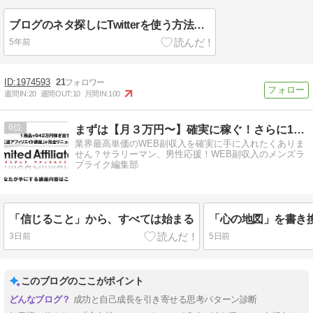
ブログのネタ探しにTwitterを使う方法！実際にアクセスを集めた記事URLも
5年前
1974593
21
週間IN:
20
週間OUT:
10
月間IN:
100
6
まずは【月３万円〜】確実に稼ぐ！さらに10万⇒100万への道
業界最高単価のWEB副収入を確実に手に入れたくありま
せん？サラリーマン、男性応援！WEB副収入のメンズラ
ブライク編集部
「信じること」から、すべては始まる
3日前
5日前
このブログのここがポイント
成功と自己成長を引き寄せる思考パターン診断