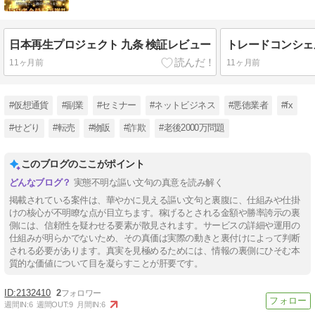
日本再生プロジェクト 九条 検証レビュー
11ヶ月前
11ヶ月前
#仮想通貨
#副業
#セミナー
#ネットビジネス
#悪徳業者
#fx
#せどり
#転売
#物販
#詐欺
#老後2000万問題
このブログのここがポイント
実態不明な謳い文句の真意を読み解く
掲載されている案件は、華やかに見える謳い文句と裏腹に、仕組みや仕掛
けの核心が不明瞭な点が目立ちます。稼げるとされる金額や勝率誇示の裏
側には、信頼性を疑わせる要素が散見されます。サービスの詳細や運用の
仕組みが明らかでないため、その真価は実際の動きと裏付けによって判断
される必要があります。真実を見極めるためには、情報の裏側にひそむ本
質的な価値について目を凝らすことが肝要です。
2132410
2
週間IN:
6
週間OUT:
9
月間IN:
6