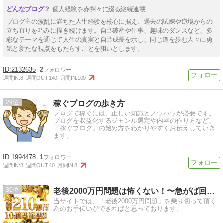
個人経験を赤裸々に綴る継続連載
ブログ主の波乱に満ちた人生経験を核心に据え、過去の試練や逆境からの
立ち直りを巧みに描き続けます。自己破産や仕事、趣味のダンスなど、多
彩なテーマを通じて人生の真実と自己成長を示し、同じ道を歩む人々に勇
気と新たな視点をもたらすことを狙いとします。
2132635
2
週間IN:
8
週間OUT:
140
月間IN:
100
29
稼ぐブログの歩き方
ブログで稼ぐには、正しい知識とノウハウが必要です。
ブログを収益化するジャンル選定や内容の作り方など、
「稼ぐブログ」の始め方をわかりやすくお伝えしていき
ます。
1994478
1
週間IN:
8
週間OUT:
40
月間IN:
8
30
老後2000万円問題は怖くない！〜急がば回れの資産構築法〜
当サイトでは、「老後2000万円問題」を乗り切って頂く
為のお手伝いができればと思っております。