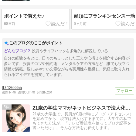
ポイントで買えた♪
頭頂にフランキンセンス一滴
68日前
6ヶ月前
このブログのここがポイント
投資やライフハックを多角的に解説している
自分の経験をもとに、日々のちょっとした工夫や心構えを紹介する内容が
多いです。投資のコツや節約術、メンタルケアの方法など、誰でも役立つ
情報が満載。親しみやすい文章ながらも実用性を重視し、気軽に取り入れ
られるアイデアを提案しています。
1268355
週間IN:
46
週間OUT:
40
月間IN:
204
5
21歳の学生ママがネットビジネスで法人化までした話。
21歳の大学生で、長男が0歳の時にブログ（アドセンス）
を始めてから、現在は法人化するまでに。大学生の私で
もできた方法が、「テレビ番組表を使ってブログ記事を
書いただけ」。そんな方法をお伝えします。