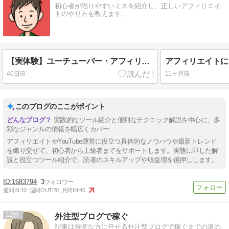
初心者が陥りやすいミスを紹介し、正しいアフィリエイ
トのやり方を教えます。
【実体験】ユーチューバー・アフィリエイターは住宅ローンを組めるのか？
40日前
11ヶ月前
このブログのここがポイント
実践的なツール紹介と便利なテクニック解説を中心に、多
彩なジャンルの情報を幅広くカバー
アフィリエイトやYouTube運営に役立つ具体的なノウハウや最新トレンド
を織り交ぜて、初心者から上級者までをサポートします。実態に即した解
説と役立つツール紹介で、読者のスキルアップや収益増を後押しします。
1683794
3
週間IN:
10
週間OUT:
20
月間IN:
40
12
外注型ブログで稼ぐ
記事は得意な方に任せる外注型ブログで稼ぐまでの道の