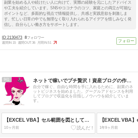
副業を始める人や続けたい人に向けて、実際の経験を元にしたアドバイス
や工夫を紹介しています。SNSやココナラのコツ、家庭との両立が可能な
ポイントなど、多面的な視点で情報提供し、共感と実践意欲を刺激しま
す。忙しい日常の中でも無理なく取り入れられるアイデアを惜しみなく発
信し、自分らしい働き方をサポートします。
2130473
8
週間IN:
15
週間OUT:
36
月間IN:
51
9
ネットで稼いでプチ贅沢！資産ブログの作成／シゲキタイムズ
自分で稼ぐ、自由な時間を手に入れるために、副業のネ
ットビジネスを始めました。グーグルアドセンスを利用
してブログで収益化を目指しノウハウを紹介していま
す。
【EXCEL VBA】セル範囲を図として貼り付け「CopyPicture」時短テク
10ヶ月前
1年9ヶ月前