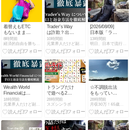
ビジネスの当
オ
たり前とな
る！！
着替えもETC
Trader’s Way
[2026/08/09]
もないまま水
は詐欺？出金
日本版「ライ
上温泉に行っ
できないと評
ティング」副
8時間前
10時間前
13時間前
経済的自由を勝ち取り心と体の健康を保って幸せに長生きする方法
元業界人だけど副業商材のこと全部暴露します｜
明日、日本で流行る副業｜MINAの海外副業分析室
てきた話
判のFX業者を
業の可能性
元業者が徹底
（MINA）
暴露！
Wealth World
トランプだけ
☆不調脱出法
Financialは詐
で遊べる2人
をもっている
欺？出金でき
対戦自作ゲー
と安心、笑顔
18時間前
28時間前
28時間前
元業界人だけど副業商材のこと全部暴露します｜
スズシンラボ
月収30万！65歳から始める在宅シニアネットビジネス！
ないと評判の
ム「オーバー
で行動してい
怪しい投資ブ
ライド」を考
くと、人は快
ローカーを徹
案してみた
調になってい
底暴露
く、これがシ
ニアの笑顔の