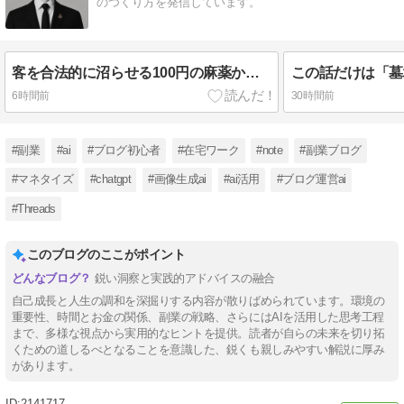
のつくり方を発信しています。
客を合法的に沼らせる100円の麻薬から『高額商品を売りさばく』禁断のシナリオ
6時間前
30時間前
#副業
#ai
#ブログ初心者
#在宅ワーク
#note
#副業ブログ
#マネタイズ
#chatgpt
#画像生成ai
#ai活用
#ブログ運営ai
#Threads
このブログのここがポイント
鋭い洞察と実践的アドバイスの融合
自己成長と人生の調和を深掘りする内容が散りばめられています。環境の
重要性、時間とお金の関係、副業の戦略、さらにはAIを活用した思考工程
まで、多様な視点から実用的なヒントを提供。読者が自らの未来を切り拓
くための道しるべとなることを意識した、鋭くも親しみやすい解説に厚み
があります。
2141717