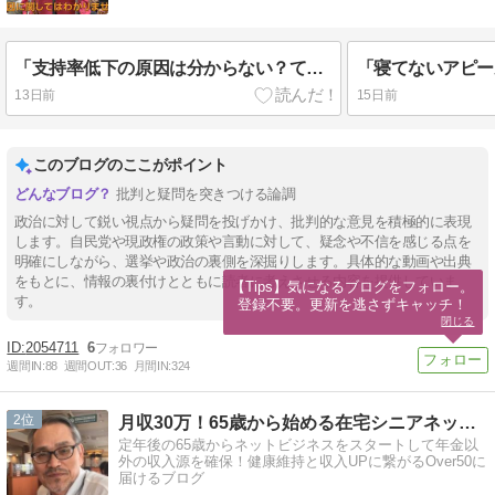
「支持率低下の原因は分からない？て事は国民の為に何をやったら良いのかわからんって事じゃん」
13日前
15日前
このブログのここがポイント
批判と疑問を突きつける論調
政治に対して鋭い視点から疑問を投げかけ、批判的な意見を積極的に表現
します。自民党や現政権の政策や言動に対して、疑念や不信を感じる点を
明確にしながら、選挙や政治の裏側を深掘りします。具体的な動画や出典
をもとに、情報の裏付けとともに読者に考えさせる内容を提供していま
【Tips】気になるブログをフォロー。

す。
登録不要。更新を逃さずキャッチ！
閉じる
2054711
6
週間IN:
88
週間OUT:
36
月間IN:
324
2
月収30万！65歳から始める在宅シニアネットビジネス！
定年後の65歳からネットビジネスをスタートして年金以
外の収入源を確保！健康維持と収入UPに繋がるOver50に
届けるブログ