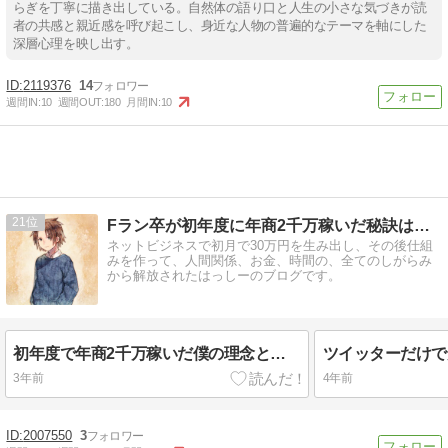
らぎを丁寧に描き出している。自然体の語り口と人生の小さな気づきが読
者の共感と親近感を呼び起こし、身近な人物の普遍的なテーマを軸にした
深層心理を映し出す。
2119376
14
週間IN:
10
週間OUT:
180
月間IN:
10
21
Fラン卒が初年度に年商2千万稼いだ秘訣は◯◯◯にあった？
ネットビジネスで初月で30万円を生み出し、その後仕組
みを作って、人間関係、お金、時間の、全てのしがらみ
から解放されたはっしーのブログです。
初年度で年商2千万稼いだ僕の理念と、これまでの経緯を書いてみた
3年前
4年前
2007550
3