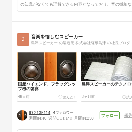
の知識がなくても理解できる内容となっており、音の微細な
音楽を愉しむスピーカー
3
島津スピーカー の製造元 株式会社薩摩島津 の社長ブログ
国産ハイエンド、フラッグシッ
島津スピーカーのテクノロ
プ機の饗宴
49日前
3ヶ月前
2135114
4
報
週間IN:
40
週間OUT:
140
月間IN:
230