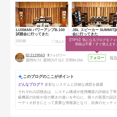
LUXMAN パワーアンプB-100
JBL スピーカー SUMMIT
試聴会に行ってきた
会に行ってきた
【TIPS】気になるブログをフォ
10日前
4ヶ月前
登録は不要！すぐ使えます
2129563
3
報
週間IN:
72
週間OUT:
112
月間IN:
264
このブログのここがポイント
ステラ主催の「TechDAS &
多彩なシステムと詳細な感想を披露
VIVIDaudio試聴会」に行って
きた
6ヶ月前
それぞれの試聴会は、システム構成や使用機器の詳細を丁寧
級機器の比較や音の響きの違いを中心に、個々の装置の設計
ーディオ好きにとって貴重な情報源となり、自身のセッティ