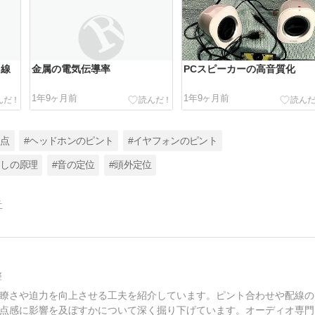
キ線
金属の電気伝導率
PCスピーカーの高音質化
1年9ヶ月前
1年9ヶ月前
焦点
#ヘッドホンのピント
#イヤフォンのピント
出しの原理
#音の定位
#頭外定位
告
整
瞭さや迫力を向上させる工夫を紹介しています。ピント合わせや配線の
点感に影響を及ぼすかについて深く掘り下げています。オーディオ専門