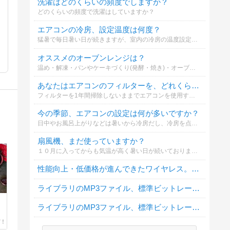
洗濯はどのくらいの頻度でしますか？
どのくらいの頻度で洗濯はしていますか？
エアコンの冷房、設定温度は何度？
猛暑で毎日暑い日が続きますが、室内の冷房の温度設定は何度にしてますか？（通常一番多く設定している温度は）
オススメのオーブンレンジは？
温め・解凍・パンやケーキづくり(発酵・焼き)・オーブン料理を考えていますが、オススメの機種や使い方があればぜひ教えてください！夫婦二人暮らしです。
あなたはエアコンのフィルターを、どれくらいの頻度で掃除していますか？
フィルターを1年間掃除しないままでエアコンを使用すると、電気代が約25％アップしてしまう場合もあるのだとか、確かにエアコンの効きが悪いと感じた時はフィルターが汚れている場合が多いよね。
今の季節、エアコンの設定は何が多いですか？
日中やお風呂上がりなどは暑いから冷房だし、冷房を点けて寝てると夜中や明け方は寒いから暖房に切り替えたりで大変です。 今年は特に気温が高いから本当に設定が難しいですね。
扇風機、まだ使っていますか？
１０月に入ってからも気温が高く暑い日が続いておりますが、お宅は扇風機をまだ使っていますか？
性能向上・低価格が進んできたワイヤレス。 あなた的に アリ? なし?
ライブラリのMP3ファイル、標準ビットレートは？
ライブラリのMP3ファイル、標準ビットレートは？