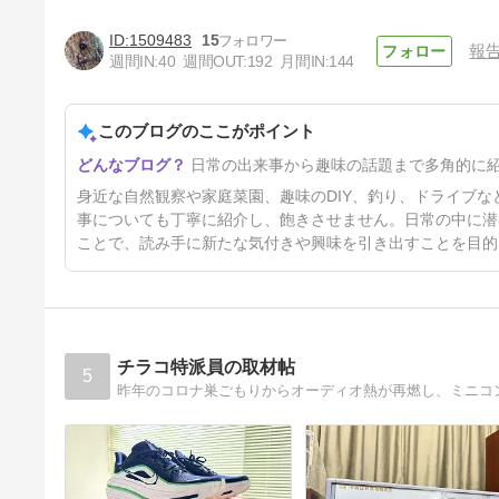
1509483
15
報
週間IN:
40
週間OUT:
192
月間IN:
144
このブログのここがポイント
MAZDA3で海水浴に行く！の
日常の出来事から趣味の話題まで多角的に
巻
16日前
身近な自然観察や家庭菜園、趣味のDIY、釣り、ドライブ
事についても丁寧に紹介し、飽きさせません。日常の中に潜
ことで、読み手に新たな気付きや興味を引き出すことを目的
チラコ特派員の取材帖
5