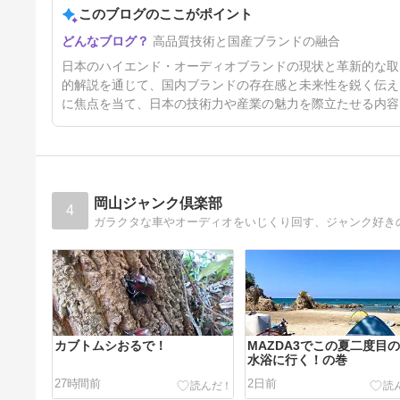
このブログのここがポイント
島津Model-5 最新情報 その5・
高品質技術と国産ブランドの融合
デモ機入れ替わります
4ヶ月前
日本のハイエンド・オーディオブランドの現状と革新的な取
的解説を通じて、国内ブランドの存在感と未来性を鋭く伝え
に焦点を当て、日本の技術力や産業の魅力を際立たせる内容
岡山ジャンク倶楽部
4
ガラクタな車やオーディオをいじくり回す、ジャンク好き
カブトムシおるで！
MAZDA3でこの夏二度目
水浴に行く！の巻
27時間前
2日前