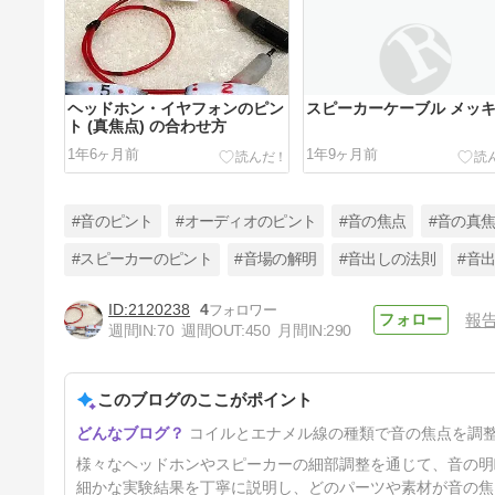
ヘッドホン・イヤフォンのピン
スピーカーケーブル メッ
ト (真焦点) の合わせ方
1年6ヶ月前
1年9ヶ月前
#音のピント
#オーディオのピント
#音の焦点
#音の真
#スピーカーのピント
#音場の解明
#音出しの法則
#音
2120238
4
報
CDラジカセ等の高音質化
週間IN:
70
週間OUT:
450
月間IN:
290
1年9ヶ月前
このブログのここがポイント
コイルとエナメル線の種類で音の焦点を調
様々なヘッドホンやスピーカーの細部調整を通じて、音の明
細かな実験結果を丁寧に説明し、どのパーツや素材が音の焦