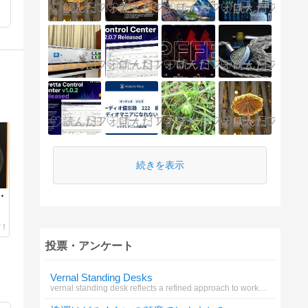
続きを表示
6・
投票・アンケート
Vernal Standing Desks
vernal standing desk reflects a refined approach to workspace design.