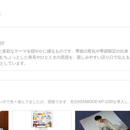
告
紹介
など多彩なテーマを穏やかに綴るものです。季節の変化や季節限定の出来
むちょっとした発見やひとときの思惑を、親しみやすい語り口で伝える
としています。
昨年のコロナ巣ごもりからオーディオ熱が再燃し、ミニコンポで色々遊んでましたが、我慢できず、先日KEN