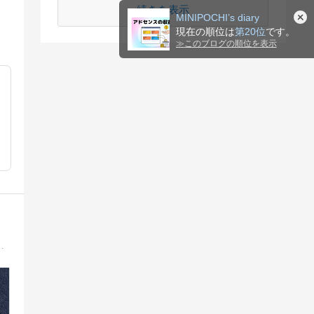
続きを表示
MINIPOCHI’s diary
現在の順位は
第20位
です。
≫
このブログの順位を表示
WOOD KP-1100を導入してしまいました。これから、少しずつ試して行きたいと思ってます(^^)