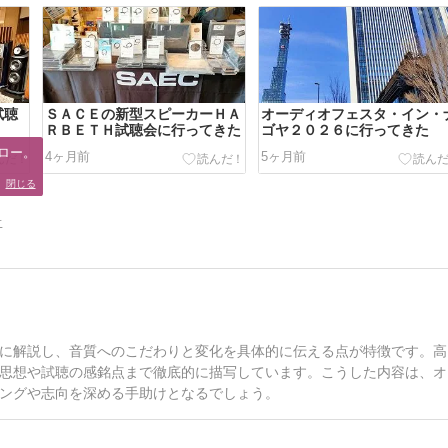
試聴
ＳＡＣＥの新型スピーカーＨＡ
オーディオフェスタ・イン・
ＲＢＥＴＨ試聴会に行ってきた
ゴヤ２０２６に行ってきた
ロー。

4ヶ月前
5ヶ月前
。
閉じる
告
に解説し、音質へのこだわりと変化を具体的に伝える点が特徴です。高
思想や試聴の感銘点まで徹底的に描写しています。こうした内容は、オ
ングや志向を深める手助けとなるでしょう。