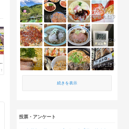
きどきの「夢中」をとり揃える「夢中図書館」。ここはそのなかでも、ラーメンの「夢中」を集めた「ラーメン館」です。Welcome to the ’Ramen…
二
ー
続きを表示
投票・アンケート