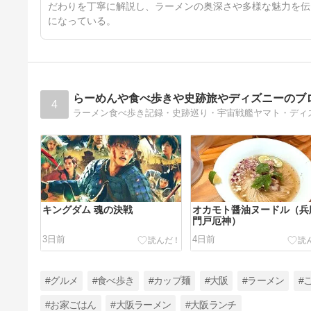
だわりを丁寧に解説し、ラーメンの奥深さや多様な魅力を伝
になっている。
らーめんや食べ歩きや史跡旅やディズニーのブ
4
ラーメン食べ歩き記録・史跡巡り・宇宙戦艦ヤマト・ディ
キングダム 魂の決戦
オカモト醤油ヌードル（兵
門戸厄神）
3日前
4日前
#グルメ
#食べ歩き
#カップ麺
#大阪
#ラーメン
#
#お家ごはん
#大阪ラーメン
#大阪ランチ