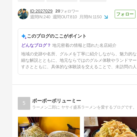
2027029
20
中華そば1011（大阪 天神橋筋
週間IN:
240
週間OUT:
810
月間IN:
1150
六丁目）
7日前
このブログのここがポイント
地元密着の情報と隠れた名店紹介
地域の史跡や名所、グルメを丁寧に紹介しながら、魅力的な
細な解説とともに、地元ならではのグルメ体験やランドマー
すさとともに、具体的な体験談を交えることで、未訪問の人
ボーボーボリューミー
5
ラーメン二郎に ヤサイ盛系ラーメンを愛するブログです。