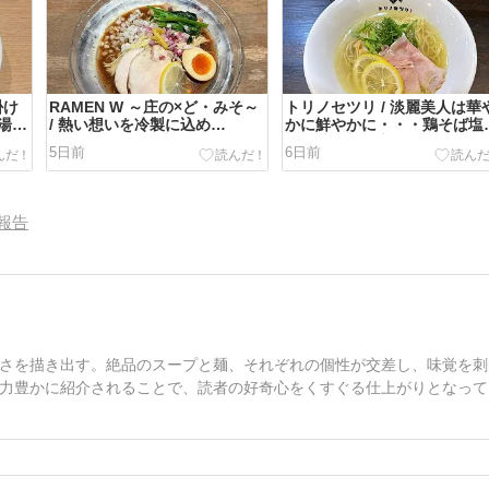
掛け
RAMEN W ～庄の×ど・みそ～
トリノセツリ / 淡麗美人は華
湯ラ
/ 熱い想いを冷製に込め
かに鮮やかに・・・鶏そば塩
て・・・冷やし味噌らーめん
＠福井県敦賀市
5日前
6日前
@福井県福井市越前開発
報告
さを描き出す。絶品のスープと麺、それぞれの個性が交差し、味覚を刺
力豊かに紹介されることで、読者の好奇心をくすぐる仕上がりとなって