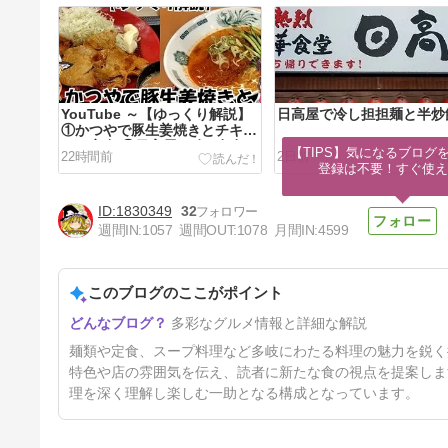
YouTube ～【ゆっくり解説】
日高屋で冷し担担麺と半炒
①かつやで豚生姜焼きとチキン
カツ定食 ②日高屋で冷し担担
【TIPS】気になるブログを
22時間前
2日前
麺と半炒飯
登録は不要！すぐ使え
1830349
32
週間IN:
1057
週間OUT:
1078
月間IN:
4599
このブログのここがポイント
YouTube ～【ゆっくり解説】
多彩なグルメ情報と詳細な解説
①花月嵐でつけめん玉 ②ラー
メン二郎 環七一之江店
8日前
麺類や定食、スープ料理など多岐にわたる料理の魅力を鋭く
特色や店の雰囲気を伝え、読者に新たな食の視点を提案しま
理を深く理解し楽しむ一助となる構成となっています。