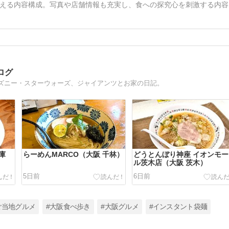
える内容構成。写真や店舗情報も充実し、食への探究心を刺激する内容
ログ
ズニー・スターウォーズ、ジャイアンツとお家の日記。
庫
らーめんMARCO（大阪 千林）
どうとんぼり神座 イオンモー
ル茨木店（大阪 茨木）
5日前
6日前
ご当地グルメ
#大阪食べ歩き
#大阪グルメ
#インスタント袋麺