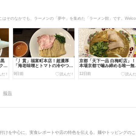
そのと
漆黒
「丿貫」福富町本店！超濃厚
京都「天下一品 白梅町店」！
ク、
「海老味噌とトマトの冷やつ
本場京都で噛み締める唯一無
そ
け」で至福の冷涼フィニッシ
のどろ系スープ「こってりラ
9日前
12日前
ュ！
メン」
報告
付けを中心に、実食レポートや店の特色を伝える。麺やトッピングのこ