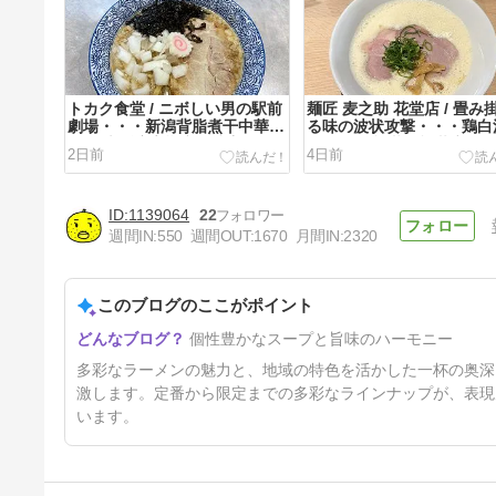
トカク食堂 / ニボしい男の駅前
麺匠 麦之助 花堂店 / 畳み
劇場・・・新潟背脂煮干中華そ
る味の波状攻撃・・・鶏白
ば ＠大阪府高槻市摂津富田
ーメン ＠福井県福井市
2日前
4日前
1139064
22
週間IN:
550
週間OUT:
1670
月間IN:
2320
このブログのここがポイント
ラー麺 ずんどう屋 近江八幡店
個性豊かなスープと旨味のハーモニー
/ 今年も届いた西からの斬新な
便り・・・豚しゃぶ鬼おろし＠
8日前
多彩なラーメンの魅力と、地域の特色を活かした一杯の奥深
滋賀県近江八幡市
激します。定番から限定までの多彩なラインナップが、表現
います。