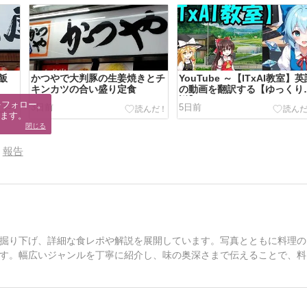
飯
かつやで大判豚の生姜焼きとチ
YouTube ～【ITxAI教室】
キンカツの合い盛り定食
の動画を翻訳する【ゆっくり
説】
フォロー。

3日前
5日前
ます。
閉じる
報告
掘り下げ、詳細な食レポや解説を展開しています。写真とともに料理の
す。幅広いジャンルを丁寧に紹介し、味の奥深さまで伝えることで、料