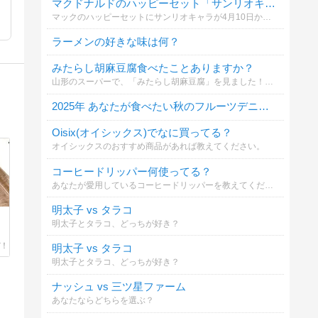
マクドナルドのハッピーセット「サンリオキャラクターズ」どれが欲しい？
マックのハッピーセットにサンリオキャラが4月10日から登場🍔
ラーメンの好きな味は何？
みたらし胡麻豆腐食べたことありますか？
山形のスーパーで、「みたらし胡麻豆腐」を見ました！地元のスーパーで見かけたことがなく、すごく気になりました。
2025年 あなたが食べたい秋のフルーツデニッシュは？
Oisix(オイシックス)でなに買ってる？
オイシックスのおすすめ商品があれば教えてください。
コーヒードリッパー何使ってる？
あなたが愛用しているコーヒードリッパーを教えてください（複数選択可）。材質や形状など、あなたのこだわりポイントをコメント欄から教えてもらえると嬉しいです！
明太子 vs タラコ
明太子とタラコ、どっちが好き？
明太子 vs タラコ
明太子とタラコ、どっちが好き？
ナッシュ vs 三ツ星ファーム
あなたならどちらを選ぶ？