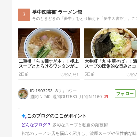
夢中図書館 ラーメン館
3
二重橋「らぁ麺すぎ本」！極上
大井町「丸 中華そば」！
スープととろけるワンタンが織
スープの圧倒的な旨みとコ
りなす至福の塩ラーメン
至福のネギ増し「味玉中華
2日前
5日前
ば」
1903253
8
週間IN:
240
週間OUT:
530
月間IN:
1160
このブログのここがポイント
蒲田「ラーメン宮郎」！爽やか
多彩なスープと独自の麺技術
な冷たさと二郎インスパイアの
力強さが融合。冷やし中華の革
16日前
各地のラーメン店を幅広く紹介し、濃厚スープや個性的な味
命「宮し中華」