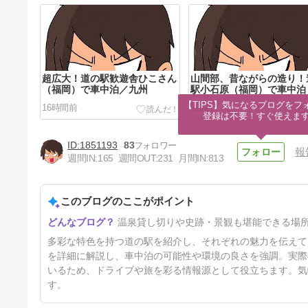
超広大！道の駅歓遊舎ひこさん
山間部、昔ながらの造り！
（福岡）で車中泊／九州
駅小石原（福岡）で車中泊
九州
【TIPS】気になるブログをフォ
16時間前
2日前
登録は不要！すぐ使えま
1851193
83
報
週間IN:
165
週間OUT:
231
月間IN:
813
このブログのここがポイント
景観抜群だがここは…道の駅う
温泉貸し切りや史跡・景観も堪能できる場
ずしお（淡路島）で車中泊！/
兵庫
8日前
多彩な特色を持つ道の駅を紹介し、それぞれの魅力を伝えて
を詳細に解説し、車中泊の可能性や環境の良さを強調。実際
いるため、ドライブや旅を彩る情報源として役立ちます。気
す。