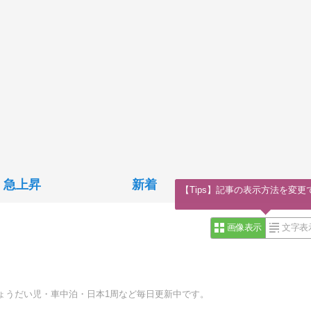
急上昇
新着
【Tips】記事の表示方法を変更
画像表示
文字表
ょうだい児・車中泊・日本1周など毎日更新中です。