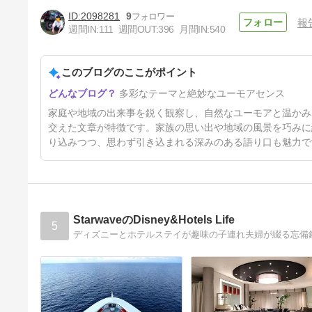
2098281
9
報
週間IN:
111
週間OUT:
396
月間IN:
540
江戸川区花火大会2026【1】今
年も本会場へ。。国民の100人
に1人が見る花火大会！！（東
このブログのここがポイント
5日前
京都江戸川区）
多彩なテーマと絶妙なユーモアセンス
家庭や地域の出来事を鋭く観察し、自然なユーモアと温かみ
交えた文章が特徴です。家族の思い出や地域の風景を巧みに
り込みつつ、思わず引き込まれる深みのある語り口も魅力で
StarwaveのDisney&Hotels Life
5
ディズニーとホテルステイが趣味の子連れ夫婦が綴る忘備