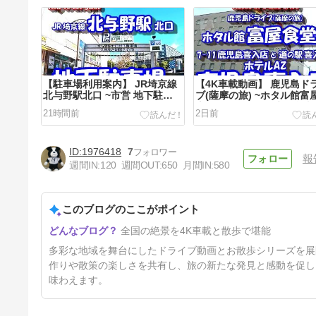
【駐車場利用案内】 JR埼京線
【4K車載動画】 鹿児島ド
北与野駅北口 ~市営 地下駐車
ブ(薩摩の旅) ~ホタル館富
場~
堂 から ホテルAZ鹿児島
21時間前
2日前
~
1976418
7
報
週間IN:
120
週間OUT:
650
月間IN:
580
このブログのここがポイント
【4K車載動画】 さいたまドラ
全国の絶景を4K車載と散歩で堪能
イブ ~浦和駅 から ららぽーと
富士見~
5日前
多彩な地域を舞台にしたドライブ動画とお散歩シリーズを展
作りや散策の楽しさを共有し、旅の新たな発見と感動を促し
味わえます。