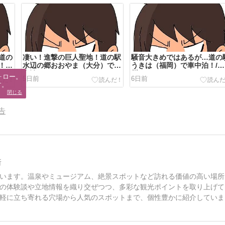
道の
凄い！進撃の巨人聖地！道の駅
騒音大きめではあるが…道の
！/
水辺の郷おおやま（大分）で車
うきは（福岡）で車中泊！/九
中泊
州
ロー。

5日前
6日前
す。
閉じる
告
所
います。温泉やミュージアム、絶景スポットなど訪れる価値の高い場所
の体験談や立地情報を織り交ぜつつ、多彩な観光ポイントを取り上げて
軽に立ち寄れる穴場から人気のスポットまで、個性豊かに紹介していま