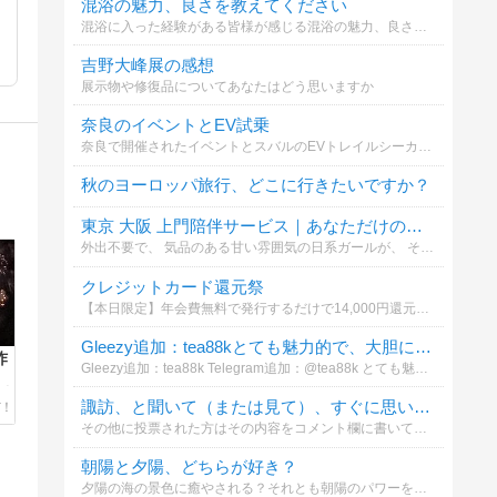
混浴の魅力、良さを教えてください
混浴に入った経験がある皆様が感じる混浴の魅力、良さを教えてください。
吉野大峰展の感想
展示物や修復品についてあなたはどう思いますか
奈良のイベントとEV試乗
奈良で開催されたイベントとスバルのEVトレイルシーカーの感想について
秋のヨーロッパ旅行、どこに行きたいですか？
。
東京 大阪 上門陪伴サービス｜あなただけの優しさが間もなく到着します
外出不要で、 気品のある甘い雰囲気の日系ガールが、 そっとあなたの側に現れ、リラックスした感覚的な時間へと導きます。 興味がある方はグーグルで「YL8861」を検索してみてください。想像以上のサプライズが待っています
クレジットカード還元祭
【本日限定】年会費無料で発行するだけで14,000円還元のクレカ案件についてどう思いますか
Gleezy追加：tea88kとても魅力的で、大胆に遊べる子です。
炸
Gleezy追加：tea88k Telegram追加：@tea88k とても魅力的で、大胆に遊べる子です。 思いやりもあり、まさに彼女の代名詞！ 69もこのボディと絶妙にマッチ〜ベッドでは
川
諏訪、と聞いて（または見て）、すぐに思い浮かぶもの・または行きたいと思う場所は？
その他に投票された方はその内容をコメント欄に書いてくださるとうれしいです。。また、その場合、諏訪地方に近接する場所でついでに行きたいと思う場所などでも結構です。。投票よろしくお願いいたします。。
朝陽と夕陽、どちらが好き？
夕陽の海の景色に癒やされる？それとも朝陽のパワーを感じる？