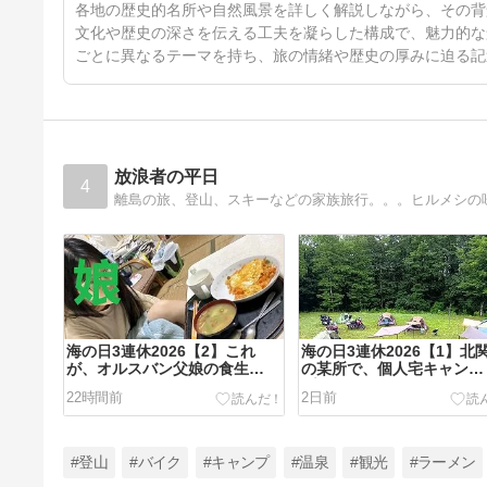
74日前
各地の歴史的名所や自然風景を詳しく解説しながら、その背
文化や歴史の深さを伝える工夫を凝らした構成で、魅力的な
ごとに異なるテーマを持ち、旅の情緒や歴史の厚みに迫る記
放浪者の平日
4
離島の旅、登山、スキーなどの家族旅行。。。ヒルメシの
海の日3連休2026【2】これ
海の日3連休2026【1】北
が、オルスバン父娘の食生
の某所で、個人宅キャン
活。。チキンライスの呪いには
プ。。。無敵マダムシェフ
22時間前
2日前
終止符を。。。
上！
#登山
#バイク
#キャンプ
#温泉
#観光
#ラーメン