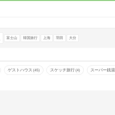
検索
富士山
韓国旅行
上海
羽田
大分
ゲストハウス
スケッチ旅行
スーパー銭
45
4