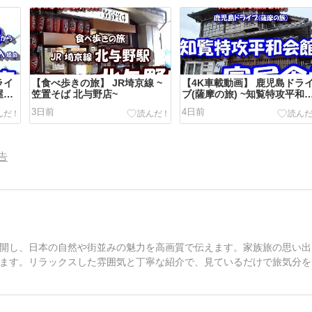
ライ
【食べ歩きの旅】 JR埼京線 ~
【4K車載動画】 鹿児島ドラ
屋食
笠置そば 北与野店~
ブ(薩摩の旅) ~知覧特攻平和
喜入店
館 から ホタル館富屋食堂~
3日前
4日前
告
開し、日本の自然や街並みの魅力を高画質で伝えます。家族旅の思い出
ます。リラックスした雰囲気と丁寧な紹介で、見ているだけで旅気分を