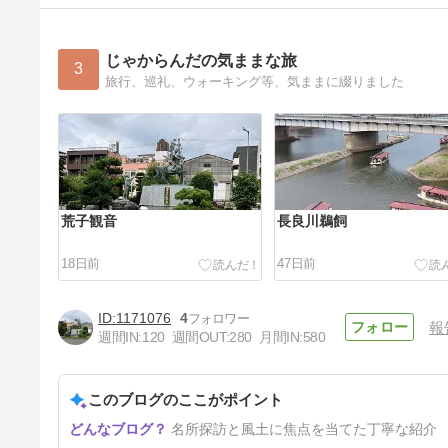
じゃからんだの気ままな旅
3
旅行、巡礼、ウォーキング等、気ままに綴りました
荒子観音
長良川鵜飼
18日前
47日前
1171076
4
報
週間IN:
120
週間OUT:
280
月間IN:
580
このブログのここがポイント
花巻観光（１）
名所探訪と風土に焦点を当てた丁寧な紹介