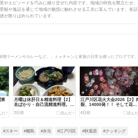
景やエピソードを巧みに織り交ぜた内容です。地域の特色を際立たせ、
景観や逸話を通じて地域の魅惑に触れさせる工夫に富んでいます。各話
述が散りばめられています。
味噌ラーメンやカレーなど。。トォチャンと家族の日常を綴ったブログです
関東
月曜は休肝日＆精進料理【2】
江戸川区花火大会2026【2】
名ばかり・自己流精進料理。。
裂、14000発！！ そして花火
参
メイン食材は玉こんにゃく
の後は、、、、（東京都江戸
3日前
4日前
区）
#スキー
#離島
#弁当
#江戸川区
#秋葉原
#クッキング