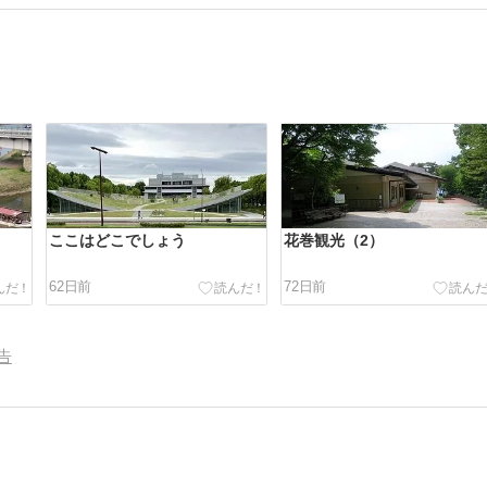
ここはどこでしょう
花巻観光（2）
62日前
72日前
告