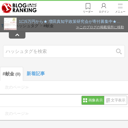
リーダー
ログイン
メニュー
1口5万円から★ 増田真知宇政策研究会が寄付募集中★寄附
TOP
ハッシュタグ
#献金
≫
このブログの掲載場所に移動
検索
新着記事
#献金
0
次のページ≫
画像表示
文字表示
次のページ≫