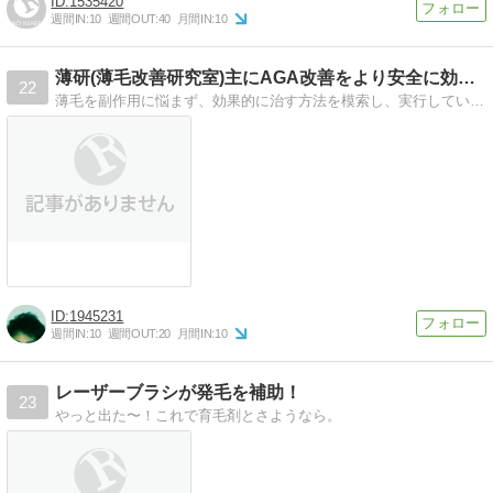
1535420
週間IN:
10
週間OUT:
40
月間IN:
10
薄研(薄毛改善研究室)主にAGA改善をより安全に効果的に
22
薄毛を副作用に悩まず、効果的に治す方法を模索し、実行しています。
1945231
週間IN:
10
週間OUT:
20
月間IN:
10
レーザーブラシが発毛を補助！
23
やっと出た〜！これで育毛剤とさようなら。