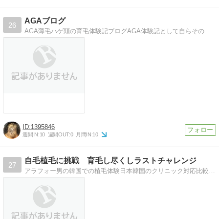
AGAブログ
26
AGA薄毛ハゲ頭の育毛体験記ブログAGA体験記として自らその経過を日記にしていきます。
1395846
週間IN:
10
週間OUT:
0
月間IN:
10
自毛植毛に挑戦 育毛し尽くしラストチャレンジ
27
アラフォー男の韓国での植毛体験日本韓国のクリニック対応比較、やってよかった育毛法など