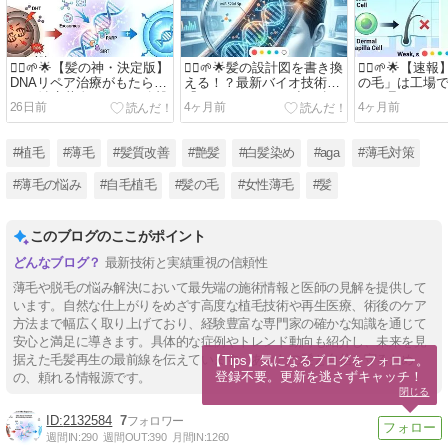
💇‍♂️🌱🌟【髪の神・決定版】
💇‍♂️🌱🌟髪の設計図を書き換
💇‍♂️🌱🌟【
DNAリペア治療がもたらす
える！？最新バイオ技術
の毛」は工場
AGA治療革命：DHTの攻撃
「miR-520d-5p」が切り拓
へ。理研×オー
26日前
4ヶ月前
4ヶ月前
と遺伝子の傷を修復する究
く、ハゲない未来の物語🌟
が成し遂げた
極のメカニズム🌟🧬🧪💉⚕️
🧬🧪💉⚕️
シン・時代🌟🧬🧪
#植毛
#薄毛
#髪質改善
#艶髪
#白髪染め
#aga
#薄毛対策
#薄毛の悩み
#自毛植毛
#髪の毛
#女性薄毛
#髪
このブログのここがポイント
最新技術と実績重視の信頼性
薄毛や脱毛の悩み解決において最先端の施術情報と医師の見解を提供して
います。自然な仕上がりをめざす高度な植毛技術や再生医療、術後のケア
方法まで幅広く取り上げており、経験豊富な専門家の確かな知識を通じて
安心と満足に導きます。具体的な症例やトレンド動向も紹介し、未来を見
据えた毛髪再生の最前線を伝えています。あなたの髪と自信を守るため
【Tips】気になるブログをフォロー。

登録不要。更新を逃さずキャッチ！
の、頼れる情報源です。
閉じる
2132584
7
週間IN:
290
週間OUT:
390
月間IN:
1260