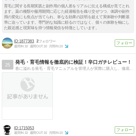
育毛に関する長期実践と副作用の個人差をリアルに伝える構成が見てとれ
ます。薬の種類や服用期間に応じた経過報告を織り交ぜつつ、体調や副作
用の変化にも焦点が当てられ、単なる効果の説明を超えて実体験や判断基
準に迫っています。専門的な知識に頼るのではなく、個々の体験を軸にし
た親近感と現実味を持つ情報発信を特徴としています。
1877383
2
週間IN:
10
週間OUT:
10
月間IN:
10
発毛・育毛情報を徹底的に検証！辛口ガチレビュー！
25
巷に溢れる発毛・育毛マニュアルを管理人が実際に購入し、徹底的に検証・評価！辛口レビューしています！！
1715053
週間IN:
10
週間OUT:
10
月間IN:
10