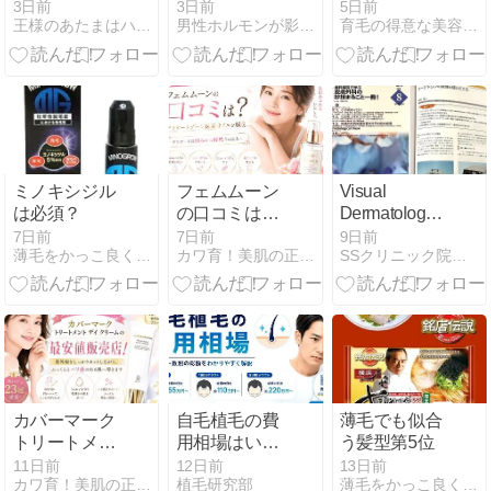
悩み（数年経
テーマ「奥さ
スデイクーポ
3日前
3日前
5日前
王様のあたまはハゲてない！？−フサ坊主への道ー
男性ホルモンが影響する抜け毛とハゲの関係
育毛の得意な美容室アトリエカラーズ
過写真あり）
ん・恋人・家
ンと「福袋セ
庭」
ール」〆切の
お知らせ
ミノキシジル
フェムムーン
Visual
は必須？
の口コミは？
Dermatology
デリケートゾ
2026年8月号
7日前
7日前
9日前
薄毛をかっこ良くみせる 〜リターンズ〜
カワ育！美肌の正しい作り方
SSクリニック院長しばっちblog
ーン保湿オイ
ルを解説【デ
リケートの悩
みから解放さ
れた方へ】
カバーマーク
自毛植毛の費
薄毛でも似合
トリートメン
用相場はいく
う髪型第5位
ト デイ クリー
ら？グラフト
11日前
12日前
13日前
カワ育！美肌の正しい作り方
植毛研究部
薄毛をかっこ良くみせる 〜リターンズ〜
ムの最安値販
数・部位別の