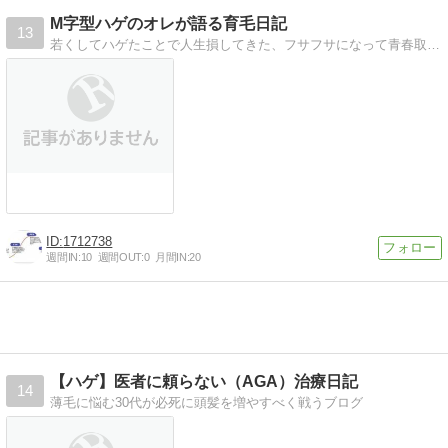
M字型ハゲのオレが語る育毛日記
13
若くしてハゲたことで人生損してきた、フサフサになって青春取り戻すぞ!! - M字型ハゲのオレが語る育毛日記
1712738
週間IN:
10
週間OUT:
0
月間IN:
20
【ハゲ】医者に頼らない（AGA）治療日記
14
薄毛に悩む30代が必死に頭髪を増やすべく戦うブログ