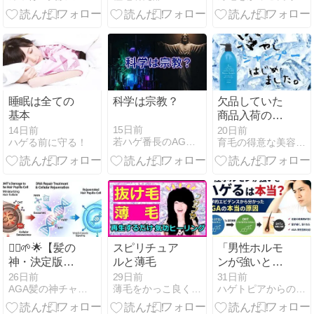
売店！皆さん
総額と料金を
ここで買って
抑える方法
ます
【SPF50+、
PA++++で紫外
線をしっかり
カットしなが
睡眠は全ての
科学は宗教？
欠品していた
ら、ふっくら
基本
商品入荷のご
とハリ感のあ
案内です
15日前
14日前
20日前
る肌へ導きま
若ハゲ番長のAGA治療体験記 ~ハゲに人権はない~
ハゲる前に守る！
育毛の得意な美容室アトリエカラーズ
「M301」「超
す】
濃厚コラーゲ
ン」「シベリ
アシャンプー
1000」
💇‍♂️🌱🌟【髪の
スピリチュア
「男性ホルモ
神・決定版】
ルと薄毛
ンが強いとハ
DNAリペア治
ゲるは本当？
26日前
29日前
31日前
AGA髪の神チャンネル笠井敬一郎｜note
薄毛をかっこ良くみせる 〜リターンズ〜
ハゲトピアからの脱出
療がもたらす
医学的エビデ
AGA治療革
ンスから分か