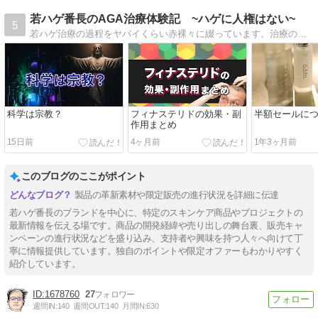
若ハゲ番長のAGA治療体験記 ~ハゲに人権はない~
5
若ハゲ治療の過程をヤバイくらい赤裸々に綴っています。治療の結果はブログにて。京大理系学部卒の知識を生かして、科学的根拠のある薄毛治療情報を発信しています。
科学は宗教？
フィナステリドの効果・副
半額セールに
作用まとめ
15日前
4ヶ月前
1年3ヶ月前
このブログのここがポイント
製品の革新素材や限定販売の進行状況を詳細に伝達
若ハゲ番長のブランドを中心に、特定のスキンケア商品やプロジェクトの
最新情報を伝える場です。商品の開発経緯や売り出しの舞台裏、販売キャ
ンペーンの進行状況などを盛り込み、支持者や興味を持つ人々へ向けて丁
寧に情報提供しています。独自のポイントや限定オファーもわかりやすく
紹介しています。
1678760
27
週間IN:
140
週間OUT:
140
月間IN:
630