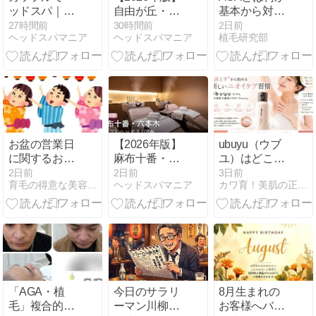
ッドスパ｜2
自由が丘・都
基本から対策
人同時とペア
立大学のカッ
方法まで徹底
27時間前
30時間前
2日前
ヘッドスパマニア
ヘッドスパマニア
植毛研究部
ルームの違
プルヘッドス
ガイド
い、予約前の
パ5選｜ペア
確認点
ルーム
お盆の営業日
【2026年版】
ubuyu（ウブ
に関するお知
麻布十番・六
ユ）はどこで
らせ
本木のカップ
売ってる？市
2日前
2日前
3日前
育毛の得意な美容室アトリエカラーズ
ヘッドスパマニア
カワ育！美肌の正しい作り方
ルヘッドスパ
販・通販の販
8選｜ペアル
売店を徹底比
ーム
較【ワキのニ
オイで悩んで
いる人へ】
「AGA・植
今日のサラリ
8月生まれの
毛」複合的お
ーマン川柳の
お客様へバー