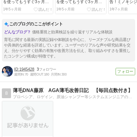
を使ってもうすぐ3ヶ月
を使ってもうすぐ3ヶ月
告！ミノキシジ
に！その効果はスゴい！
に！その効果はスゴい！
って髪の毛は
1年5ヶ月前
1年5ヶ月前
1年7ヶ月前
このブログのここがポイント
価格重視と効果検証を繰り返すリアルな体験談
育毛に関する最新の実践記録や体験談を中心に、リーズナブルな商品選び
や具体的な経過を詳述しています。ユーザーのリアルな声や研究結果を交
え、分かりやすく効果の有無や改善方法を伝え、取り組みやすさを重視し
たコンテンツ構成が特徴です。
1945428
3
週間IN:
70
週間OUT:
180
月間IN:
300
薄毛DNA藤原 AGA薄毛改善日記 【毎回点数付き】
8
プロペシア、ロゲイン、原油シャンプー等システムエンジニアの男性です。ハゲ改善にハゲみます