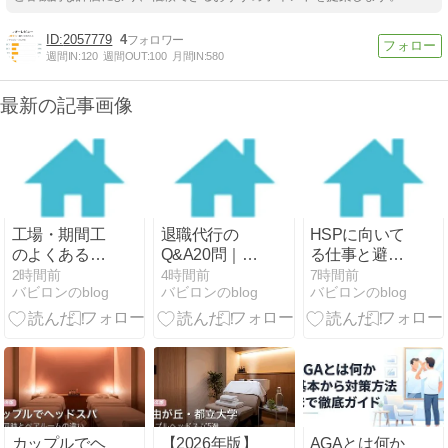
2057779
4
週間IN:
120
週間OUT:
100
月間IN:
580
最新の記事画像
工場・期間工
退職代行の
HSPに向いて
のよくある質
Q&A20問｜違
る仕事と避け
問Q&A｜寮費
法にならな
るべき環境。
2時間前
4時間前
7時間前
バビロンのblog
バビロンのblog
バビロンのblog
は無料？未経
い？有給は取
ストレスなく
験でも入れ
れる？即日辞
働くための3
る？満了金は
められるのか
つの条件
いくら？
カップルでヘ
【2026年版】
AGAとは何か