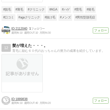
たくないならこちらをチェ
ック
#脱毛
#薄毛
#クリニック
#AGA
#ハゲ
#育毛
#発毛
#口コミ
#agaクリニック
#抜け毛
#メンズ
#男性型脱毛症
2112040
1
週間IN:
10
週間OUT:
10
月間IN:
30
髪が増えた・・・。
12
育毛に励む６０代のおっちゃんの努力の成果を紹介しています。
1889838
週間IN:
10
週間OUT:
40
月間IN:
20