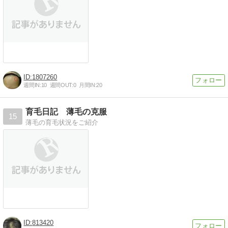
1807260
週間IN:
10
週間OUT:
0
月間IN:
20
育毛日記 薄毛の克服
15
薄毛の育毛状況をご紹介
813420