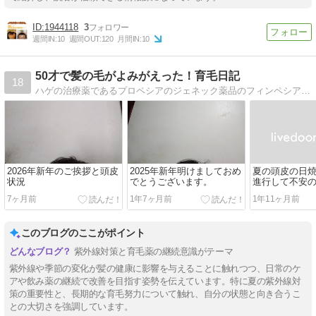
1944118
3
週間IN:
10
週間OUT:
120
月間IN:
10
50才で髪の毛がよみがえった！育毛日記
18
ハゲの治療薬であるプロペシアのジェネック薬品のフィンペシアを使って育毛に取り組んでいます。その効果の過程を日記として綴っていきます。
2026年新年のご挨拶と頭皮
2025年新年明けましておめ
夏の頭皮の日
状況
でとうございます。
進行して不安
7ヶ月前
1年7ヶ月前
1年11ヶ月前
このブログのここがポイント
紫外線対策と育毛薬の継続意識がテーマ
紫外線や季節の変化が髪の健康に影響を与えることに触れつつ、日常のケ
アや飲み薬の継続で改善を目指す姿勢を伝えています。特に夏の紫外線対
策の重要性と、長期的な育毛努力について触れ、自分の状態と向き合うこ
との大切さを強調しています。