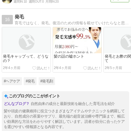
週間IN:
10
週間OUT:
0
月間IN:
20
発毛
16
育毛ではなく、発毛。復活のための情報を載せていけたらなと思います。
発毛キャップって、どうな
髪の話の嘘ホント
発毛とお酢の
の？
て
2年4ヶ月前
2年4ヶ月前
2年5ヶ月前
#ヘアケア
#発毛
#発毛剤
このブログのここがポイント
自然由来の成分と最新技術を融合した育毛法を紹介
髪や頭皮の健康維持に役立つさまざまなアイテムやテクニックを網羅して
おり、自然成分の茶葉やサプリ、最先端の超音波治療や専門薬まで、幅広
い効果的な方法をわかりやすく解説しています。読者が自分に合ったケア
を選びやすい情報源となる内容です。