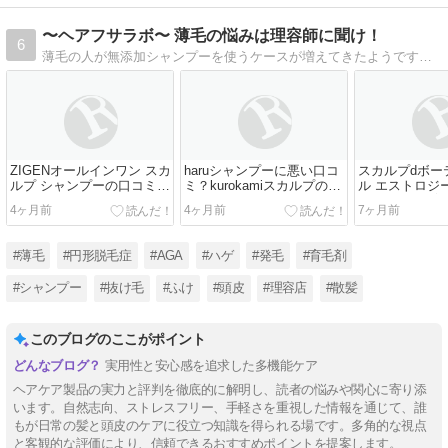
〜ヘアフサラボ〜 薄毛の悩みは理容師に聞け！
6
薄毛の人が無添加シャンプーを使うケースが増えてきたようです。 これは私の理容店でも見られる現象です。 そこで今回は無添加シャンプーについて調べてみました。 無添加シャンプーとは そもそも無添加シャンプーって何なのでしょう…
ZIGENオールインワン スカ
haruシャンプーに悪い口コ
スカルプdボー
ルプ シャンプーの口コミ・
ミ？kurokamiスカルプの真
ル エストロジ
解析まとめ｜全身洗える
実と、30代・40代が選ぶべ
セラム 薬用 
4ヶ月前
4ヶ月前
7ヶ月前
「純石けん」の実力とは？
き7つの理由
とは｜女性の
い頭皮ケア
#薄毛
#円形脱毛症
#AGA
#ハゲ
#発毛
#育毛剤
#シャンプー
#抜け毛
#ふけ
#頭皮
#理容店
#散髪
このブログのここがポイント
実用性と安心感を追求した多機能ケア
ヘアケア製品の実力と評判を徹底的に解明し、読者の悩みや関心に寄り添
います。自然志向、ストレスフリー、手軽さを重視した情報を通じて、誰
もが日常の髪と頭皮のケアに役立つ知識を得られる場です。多角的な視点
と客観的な評価により、信頼できるおすすめポイントを提案します。