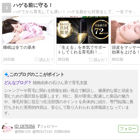
ハゲる前に守る！
4
ハゲてから育毛しても遅い！ ハゲる前から対策をして、一生フサフサの髪で人生を謳歌しよう。 様々なハゲ予防対策を試して紹介します。
睡眠は全ての基本
「生える」を本気でサポー
頭皮をマッサ
トしてくれる育毛剤！
効果を上げる
「FORTECA（フォルテ
14日前
39日前
60日前
カ）」
このブログのここがポイント
植物由来の石けん系で育毛支援
シャンプーや育毛に関わる情報を鋭い視点で解説し、健康的な髪と頭皮を
育むための選択肢を提案します。特に、肌や環境に配慮した製品の魅力
や、薄毛対策に役立つ生活習慣のポイントを具体的に紹介。専門知識に裏
打ちされた実用的内容は、安心して取り入れられる情報源となっていま
す。
1878356
7
週間IN:
170
週間OUT:
210
月間IN:
800