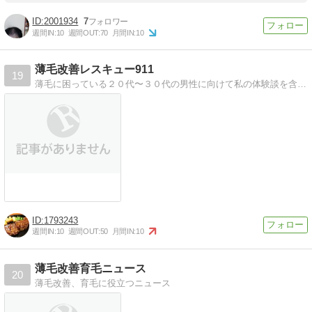
2001934
7
週間IN:
10
週間OUT:
70
月間IN:
10
薄毛改善レスキュー911
19
薄毛に困っている２０代〜３０代の男性に向けて私の体験談を含めて解説中！私と一緒に薄毛とはサヨナラした生活を送りましょう。
1793243
週間IN:
10
週間OUT:
50
月間IN:
10
薄毛改善育毛ニュース
20
薄毛改善、育毛に役立つニュース