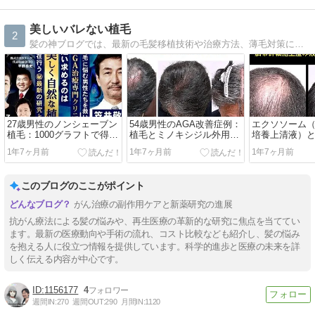
美しいバレない植毛
2
髪の神ブログでは、最新の毛髪移植技術や治療方法、薄毛対策について専門医が詳しく解説。成功事例や術後のケア情報も豊富に掲載し、髪の悩みを解決します。
27歳男性のノンシェーブン
54歳男性のAGA改善症例：
エクソソーム
植毛：1000グラフトで得た
植毛とミノキシジル外用に
培養上清液）
見違える生え際
よる劇的変化
1年7ヶ月前
1年7ヶ月前
1年7ヶ月前
このブログのここがポイント
がん治療の副作用ケアと新薬研究の進展
抗がん療法による髪の悩みや、再生医療の革新的な研究に焦点を当ててい
ます。最新の医療動向や手術の流れ、コスト比較なども紹介し、髪の悩み
を抱える人に役立つ情報を提供しています。科学的進歩と医療の未来を詳
しく伝える内容が中心です。
1156177
4
週間IN:
270
週間OUT:
290
月間IN:
1120