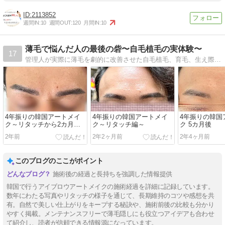
2113852
週間IN:
10
週間OUT:
120
月間IN:
10
薄毛で悩んだ人の最後の砦〜自毛植毛の実体験〜
17
管理人が実際に薄毛を劇的に改善させた自毛植毛、育毛、生え際アートメイクの実体験を発信しています！
4年振りの韓国アートメイ
4年振りの韓国アートメイ
4年振りの韓国
ク～リタッチから2カ月後
ク～リタッチ編～
ク 5カ月後
～
2年前
2年2ヶ月前
2年4ヶ月前
このブログのここがポイント
施術後の経過と長持ちを強調した情報提供
韓国で行うアイブロウアートメイクの施術経過を詳細に記録しています。
数年にわたる写真やリタッチの様子を通じて、長期維持のコツや感想を共
有。自然で美しい仕上がりをキープする秘訣や、施術前後の比較も分かり
やすく掲載。メンテナンスフリーで薄毛隠しにも役立つアイデアも合わせ
て紹介し、読者が信頼できる情報源になっています。