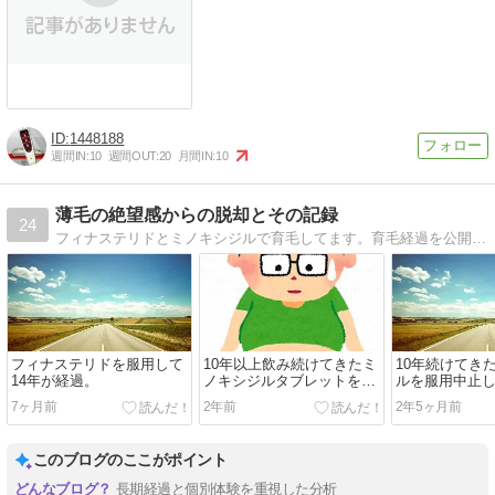
1448188
週間IN:
10
週間OUT:
20
月間IN:
10
薄毛の絶望感からの脱却とその記録
24
フィナステリドとミノキシジルで育毛してます。育毛経過を公開中（2011年8月〜）。
フィナステリドを服用して
10年以上飲み続けてきたミ
10年続けてき
14年が経過。
ノキシジルタブレットを辞
ルを服用中止
めて6か月が経過。
シアのみで育
7ヶ月前
2年前
2年5ヶ月前
とにした。
このブログのここがポイント
長期経過と個別体験を重視した分析