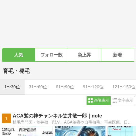
人気
フォロー数
急上昇
新着
育毛・発毛
1〜30位
31〜60位
61〜90位
91〜120位
121〜150位
画像表示
文字表示
AGA髪の神チャンネル笠井敬一郎｜note
1
植毛専門医・笠井敬一郎が、AGA治療や自毛植毛、再生医療、日々のヘアケアまで幅広く解説。3,000件以上の実績に基づき、薄毛に悩むすべての人に信頼できる情報を届ける専門チャンネルです。