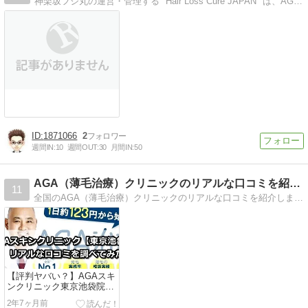
神楽坂フジ丸の運営・管理する "Hair Loss Cure JAPAN" は、AGA(男性型脱毛症)＆AA(円形脱毛症)など毛髪再生に関するブログです。
1871066
2
週間IN:
10
週間OUT:
30
月間IN:
50
AGA（薄毛治療）クリニックのリアルな口コミを紹介します。
11
全国のAGA（薄毛治療）クリニックのリアルな口コミを紹介します。
【評判ヤバい？】AGAスキ
ンクリニック東京池袋院の
悪い口コミ＆良い口コミを
2年7ヶ月前
徹底調査！来院前に失敗し