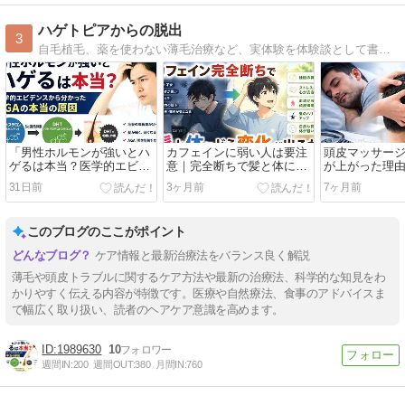
ハゲトピアからの脱出
3
自毛植毛、薬を使わない薄毛治療など、実体験を体験談として書いています。その他にダイエット関連や、プロの美容師が執筆している記事も多数あります！
「男性ホルモンが強いとハ
カフェインに弱い人は要注
頭皮マッサー
ゲるは本当？医学的エビデ
意｜完全断ちで髪と体に起
が上がった理由
ンスから分かったAGAの本
こる変化とは？睡眠・スト
れが薄毛対策
31日前
3ヶ月前
7ヶ月前
当の原因」
レス・薄毛への影響を徹底
学的背景
解説
このブログのここがポイント
ケア情報と最新治療法をバランス良く解説
薄毛や頭皮トラブルに関するケア方法や最新の治療法、科学的な知見をわ
かりやすく伝える内容が特徴です。医療や自然療法、食事のアドバイスま
で幅広く取り扱い、読者のヘアケア意識を高めます。
1989630
10
週間IN:
200
週間OUT:
380
月間IN:
760