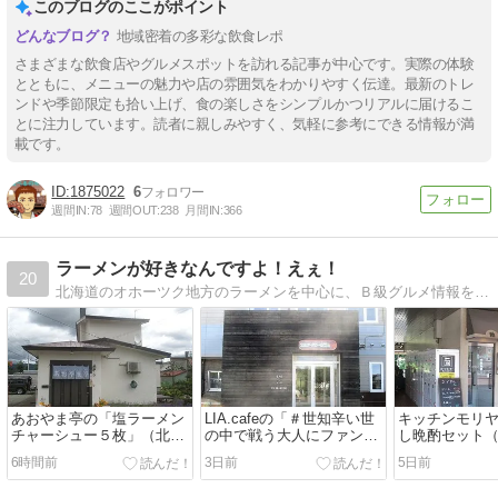
このブログのここがポイント
地域密着の多彩な飲食レポ
さまざまな飲食店やグルメスポットを訪れる記事が中心です。実際の体験
とともに、メニューの魅力や店の雰囲気をわかりやすく伝達。最新のトレ
ンドや季節限定も拾い上げ、食の楽しさをシンプルかつリアルに届けるこ
とに注力しています。読者に親しみやすく、気軽に参考にできる情報が満
載です。
1875022
6
週間IN:
78
週間OUT:
238
月間IN:
366
ラーメンが好きなんですよ！えぇ！
20
北海道のオホーツク地方のラーメンを中心に、Ｂ級グルメ情報をお届けします。たま〜に犬の写真もアップしていく、そんな気まぐれブログです。
あおやま亭の「塩ラーメン
LIA.cafeの「＃世知辛い世
キッチンモリ
チャーシュー５枚」（北見
の中で戦う大人にファンタ
し晩酌セット
市）
ジーを」と「アイスコーヒ
き）」（網走
6時間前
3日前
5日前
ー」（網走市）