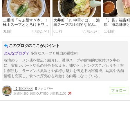
二重橋「らぁ麺すぎ本」！
大井町「丸 中華そば」！漆
「丿貫」福富
極上スープととろけるワン
黒スープの圧倒的な旨みと
厚「海老味噌
タンが織りなす至福の塩ラ
コク、至福のネギ増し「味
やつけ」で至
3日前
6日前
10日前
ーメン
玉中華そば」
ニッシュ！
このブログのここがポイント
多彩なスープと独自の麺技術
各地のラーメン店を幅広く紹介し、濃厚スープや個性的な味付けを中心
に、実食レポートや店の特色を伝える。麺やトッピングのこだわりを丁寧
に解説し、ラーメンの奥深さや多様な魅力を伝える内容構成。写真や店舗
情報も充実し、食への探究心を刺激する内容になっている。
1903253
8
週間IN:
260
週間OUT:
550
月間IN:
1130