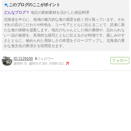
このブログのここがポイント
地元の新鮮素材を活かした絶品料理
北海道を中心に、地域の魅力的な食の風景を鋭く切り取っています。それ
ぞれの店のこだわりや特色を、ユーモアとともに伝えることで、読者に新
たな食の体験を提案します。地元のちゃんとした味の裏側や、忘れられな
い一品の秘密を、具体的な描写とともに伝えるのが特徴です。親しみやす
さとともに、秘められた美味しさの本質をクローズアップし、北海道の豊
かな食文化の奥深さを垣間見せます。
2129100
6
週間IN:
72
週間OUT:
260
月間IN:
312