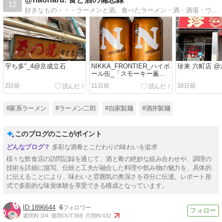
12
好きなもの・・・ラーメンと酒。食べたラーメン・酒・酒場・ウイスキーの備忘録。
宇ち多"_4@京成立石
NIKKA_FRONTIER_ハイボ
珍来 六町店 @
ール缶_「スモーキー薫
る、新境地」
2日前
11日前
18日前
#家系ラーメン
#ラーメン二郎
#自家製麺
#酒井製麺
このブログのここがポイント
多彩な酒肴とこだわりの味わいを追求
様々な飲食店の訪問記録を通じて、酒と肴の絶妙な組み合わせや、調理の
技術を詳細に描写。伝統と工夫が融合した料理や飲み物の魅力を、具体的
に伝えることにより、味わいと雰囲気の奥深さを存分に伝達。レポート形
式で多面的な味覚体験を享受できる構成となっています。
1896644
6
週間IN:
104
週間OUT:
368
月間IN:
432