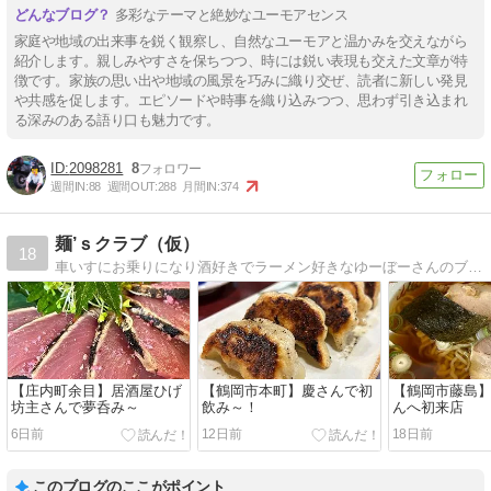
多彩なテーマと絶妙なユーモアセンス
家庭や地域の出来事を鋭く観察し、自然なユーモアと温かみを交えながら
紹介します。親しみやすさを保ちつつ、時には鋭い表現も交えた文章が特
徴です。家族の思い出や地域の風景を巧みに織り交ぜ、読者に新しい発見
や共感を促します。エピソードや時事を織り込みつつ、思わず引き込まれ
る深みのある語り口も魅力です。
2098281
8
週間IN:
88
週間OUT:
288
月間IN:
374
麺’ｓクラブ（仮）
18
車いすにお乗りになり酒好きでラーメン好きなゆーぼーさんのブログですｗｗｗ基本ラーメン、たまーにてきとーブログです（笑）
【庄内町余目】居酒屋ひげ
【鶴岡市本町】慶さんで初
【鶴岡市藤島
坊主さんで夢呑み～
飲み～！
んへ初来店
6日前
12日前
18日前
このブログのここがポイント