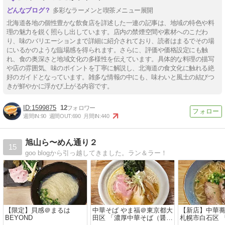
多彩なラーメンと喫茶メニュー展開
北海道各地の個性豊かな飲食店を詳述した一連の記事は、地域の特色や料
理の魅力を鋭く照らし出しています。店内の禁煙空間や素材へのこだわ
り、味のバリエーションまで詳細に紹介されており、読者はまるでその場
にいるかのような臨場感を得られます。さらに、評価や価格設定にも触
れ、食の奥深さと地域文化の多様性を伝えています。具体的な料理の描写
や店の雰囲気、味のポイントを丁寧に解説し、北海道の食文化に触れる絶
好のガイドとなっています。雑多な情報の中にも、味わいと風土の結びつ
きが鮮やかに浮かび上がる内容です。
1599875
12
週間IN:
90
週間OUT:
690
月間IN:
440
旭山ら〜めん通り２
15
goo blogから引っ越してきました。ラン＆ラー！
【限定】貝感＠まるは
中華そば やま福＠東京都大
【新店】中華蕎
BEYOND
田区 「濃厚中華そば（醤
札幌市白石区 