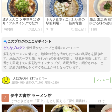
透きとんこつ 中華そば 夕
トカク食堂 / ニボしい男の
麺匠 麦之助 花堂
月 / フルスイングで獣の咆
駅前劇場・・・新潟背脂煮
掛ける味の波
哮を・・・菊醤 ＠大阪府吹
干中華そば ＠大阪府高槻市
鶏白湯ラーメン
5時間前
3日前
5日前
田市
摂津富田
井市
このブログのここがポイント
個性豊かなスープと旨味のハーモニー
多彩なラーメンの魅力と、地域の特色を活かした一杯の奥深さを描き出
す。絶品のスープと麺、それぞれの個性が交差し、味覚を刺激します。定
番から限定までの多彩なラインナップが、表現力豊かに紹介されること
で、読者の好奇心をくすぐる仕上がりとなっています。
1139064
21
週間IN:
560
週間OUT:
1700
月間IN:
2320
夢中図書館 ラーメン館
3
そのときどきの「夢中」をとり揃える「夢中図書館」。ここはそのなかでも、ラーメンの「夢中」を集めた「ラーメン館」です。Welcome to the ’Ramen…