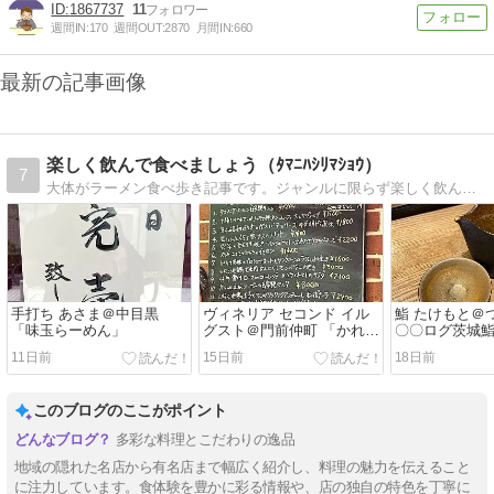
1867737
11
週間IN:
170
週間OUT:
2870
月間IN:
660
最新の記事画像
楽しく飲んで食べましょう（ﾀﾏﾆﾊｼﾘﾏｼｮｳ）
7
大体がラーメン食べ歩き記事です。ジャンルに限らず楽しく飲んで食べましょう！
手打ち あさま＠中目黒
ヴィネリア セコンド イル
鮨 たけもと＠
「味玉らーめん」
グスト＠門前仲町 「かれん
〇〇ログ茨城
バル」
ーワン」
11日前
15日前
18日前
このブログのここがポイント
多彩な料理とこだわりの逸品
地域の隠れた名店から有名店まで幅広く紹介し、料理の魅力を伝えること
に注力しています。食体験を豊かに彩る情報や、店の独自の特色を丁寧に