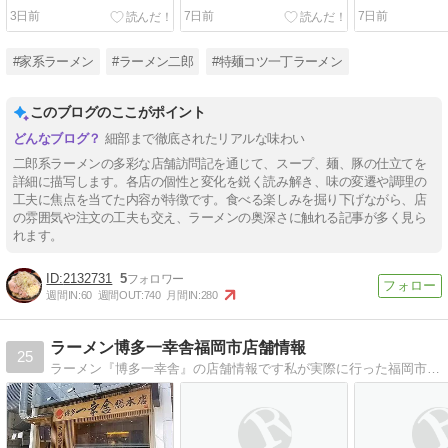
3日前
7日前
7日前
#家系ラーメン
#ラーメン二郎
#特麺コツ一丁ラーメン
このブログのここがポイント
細部まで徹底されたリアルな味わい
二郎系ラーメンの多彩な店舗訪問記を通じて、スープ、麺、豚の仕立てを
詳細に描写します。各店の個性と変化を鋭く読み解き、味の変遷や調理の
工夫に焦点を当てた内容が特徴です。食べる楽しみを掘り下げながら、店
の雰囲気や注文の工夫も交え、ラーメンの奥深さに触れる記事が多く見ら
れます。
2132731
5
週間IN:
60
週間OUT:
740
月間IN:
280
ラーメン博多一幸舎福岡市店舗情報
25
ラーメン『博多一幸舎』の店舗情報です私が実際に行った福岡市内の店舗情報です。