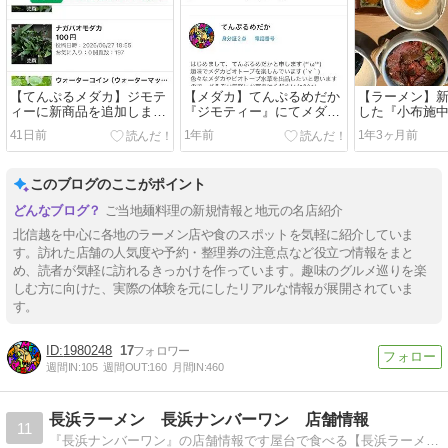
【てんぷるメダカ】ジモテ
【メダカ】てんぷるめだか
【ラーメン】
ィーに新商品を追加しまし
『ジモティー』にてメダカ
した『小布施
た！
と水生植物の販売を開始し
野』さんへ行
41日前
1年前
1年3ヶ月前
ました！
た！
このブログのここがポイント
ご当地麺料理の新規情報と地元の名店紹介
北信越を中心に各地のラーメン店や食のスポットを気軽に紹介していま
す。訪れた店舗の人気度や予約・整理券の注意点など役立つ情報をまと
め、読者が気軽に訪れるきっかけを作っています。趣味のグルメ巡りを楽
しむ方に向けた、実際の体験を元にしたリアルな情報が展開されていま
す。
1980248
17
週間IN:
105
週間OUT:
160
月間IN:
460
長浜ラーメン 長浜ナンバーワン 店舗情報
11
『長浜ナンバーワン』の店舗情報です屋台で食べる【長浜ラーメン】の味です