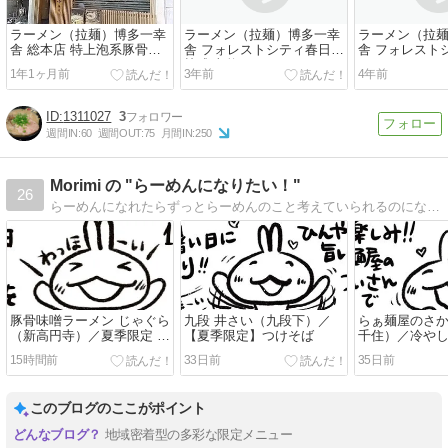
ラーメン（拉麺）博多一幸
ラーメン（拉麺）博多一幸
ラーメン（拉
舎 総本店 特上泡系豚骨ラ
舎 フォレストシティ春日店
舎 フォレスト
ーメン
熟成味噌ラーメン
1年1ヶ月前
3年前
4年前
1311027
3
週間IN:
60
週間OUT:
75
月間IN:
250
Morimi の "らーめんになりたい！"
26
らーめんになれたらずっとらーめんのこと考えていられるのになぁ（´-`）.｡oO
豚骨味噌ラーメン じゃぐら
九段 井さい（九段下）／
らぁ麺屋のさ
（新高円寺）／夏季限定 冷
【夏季限定】つけそば
千住）／冷や
やし稲庭塩短麺＋味玉
～白トリュフ
15時間前
33日前
35日前
＋トマトのコ
はん半分
このブログのここがポイント
地域密着型の多彩な限定メニュー