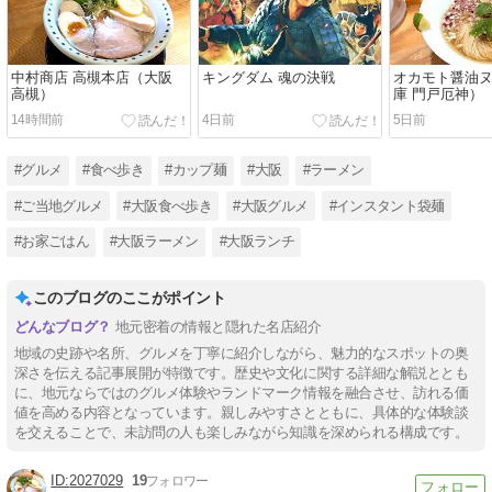
中村商店 高槻本店（大阪
キングダム 魂の決戦
オカモト醤油
高槻）
庫 門戸厄神）
14時間前
4日前
5日前
#グルメ
#食べ歩き
#カップ麺
#大阪
#ラーメン
#ご当地グルメ
#大阪食べ歩き
#大阪グルメ
#インスタント袋麺
#お家ごはん
#大阪ラーメン
#大阪ランチ
このブログのここがポイント
地元密着の情報と隠れた名店紹介
地域の史跡や名所、グルメを丁寧に紹介しながら、魅力的なスポットの奥
深さを伝える記事展開が特徴です。歴史や文化に関する詳細な解説ととも
に、地元ならではのグルメ体験やランドマーク情報を融合させ、訪れる価
値を高める内容となっています。親しみやすさとともに、具体的な体験談
を交えることで、未訪問の人も楽しみながら知識を深められる構成です。
2027029
19