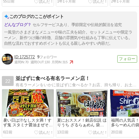
55日前
1年1ヶ月前
2年1ヶ月前
このブログのここがポイント
セルフサービスあり、季節限定や伝統的製法を追究
一風堂のさまざまなメニューや味の工夫を紹介。セットメニューや限定ラ
ーメン、新作つけ麺の特徴、店舗の雰囲気や仕組みも丁寧に伝えている。
自然な流れでおすすめポイントも伝える親しみやすい内容だ。
1725772
9
週間IN:
70
週間OUT:
130
月間IN:
315
並ばずに食べる有名ラーメン店！
22
有名ラーメンをいかに並ばずに食べるか？お店、持ち帰り、お土産、通販、市販生ラーメン、カップ麺まで、紹介してます。
暑い日は汁なしスタ満！す
夏におススメ！銘店伝説 ほ
福岡の人気店！Sh
ず鬼 スタミナ醤油まぜそば
りうち ざるらぁめん 袋生
多らーめんの
カップ麺！明星 ファミマル
麺！醤油味 アイランド食品
食品
6日前
13日前
20日前