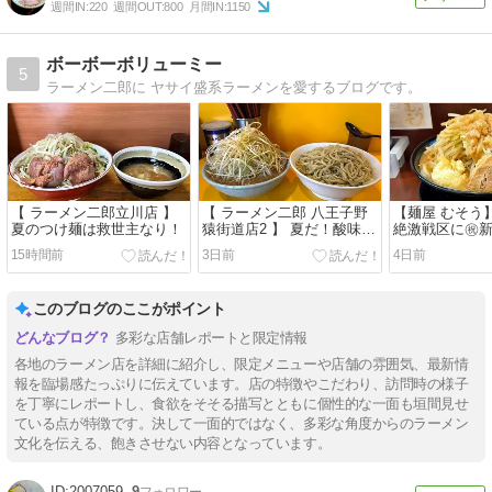
週間IN:
220
週間OUT:
800
月間IN:
1150
ボーボーボリューミー
5
ラーメン二郎に ヤサイ盛系ラーメンを愛するブログです。
【 ラーメン二郎立川店 】
【 ラーメン二郎 八王子野
【麺屋 むそう
夏のつけ麺は救世主なり！
猿街道店2 】 夏だ！酸味
絶激戦区に㊗️
だ！シークワーサーだー
ン！
15時間前
3日前
4日前
っ！！！
このブログのここがポイント
多彩な店舗レポートと限定情報
各地のラーメン店を詳細に紹介し、限定メニューや店舗の雰囲気、最新情
報を臨場感たっぷりに伝えています。店の特徴やこだわり、訪問時の様子
を丁寧にレポートし、食欲をそそる描写とともに個性的な一面も垣間見せ
ている点が特徴です。決して一面的ではなく、多彩な角度からのラーメン
文化を伝える、飽きさせない内容となっています。
2007059
9