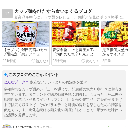
カップ麺をひたすら食いまくるブログ
13
新商品を中心にカップ麺をレビュー。独断と偏見に基づき勝手に評価もしています。
【セブン】飯田商店のカッ
青森名物！上北農産加工の
定番廉価大盛
プ麺限定「裏」メニュー登
「焼肉のたれ辛味家」と
からオイスタ
場！「マルちゃん 裏 飯田
「スタミナ源たれ」を使っ
華味登場！「マ
13時間前
22時間前
2日前
商店 豚骨らぁ麺」を実食レ
たカップ焼そば食べ比べ
つ盛り 中華風
ビュー
このブログのここがポイント
多彩なブランドと味の奥深さを追求
多種多様なカップ麺のレビューを通じて、即席麺の魅力と奥行きに焦点を
当てています。各ブランドや味の特徴を鋭く洞察し、ちょっとした工夫や
地域性を感じさせるラインナップに注目。新作や限定品、定番の掘り下げ
まで幅広く取り上げ、そのバラエティと味覚の冒険を楽しむための情報を
伝えています。進化を続ける麺文化の奥底に迫ることで、磨かれた味わい
と感動を提供します。
1262236
9