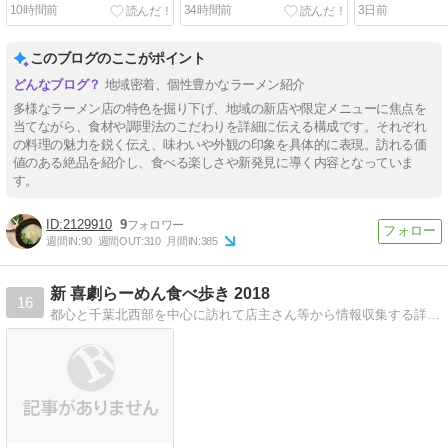
油）」
華蕎麦」
10時間前
34時間前
3日前
このブログのここがポイント
地域密着、個性豊かなラーメン紹介
多様なラーメン店の特色を掘り下げ、地域の新店や限定メニューに焦点を
当てながら、食材や調理法のこだわりを詳細に伝える構成です。それぞれ
の料理の魅力を鋭く伝え、味わいや外観の印象を具体的に表現。訪れる価
値のある絶品を紹介し、食べる楽しさや新発見に導く内容となっていま
す。
2129910
9
週間IN:
90
週間OUT:
310
月間IN:
385
新 喜劇らーめん食べ歩き 2018
16
都心と千葉北西部を中心に訪れて店主さん等から情報収集する詳細ラーメンレポートです！