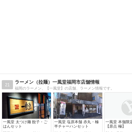
ラーメン（拉麺）一風堂福岡市店舗情報
21
福岡のラーメン、【一風堂】の店舗、ラーメン情報です。
一風堂 太つけ麺 餃子・ご
一風堂 塩原本舗 赤丸・極
一風堂 本舗限
はんセット
半チャーハンセット
【原点 極】