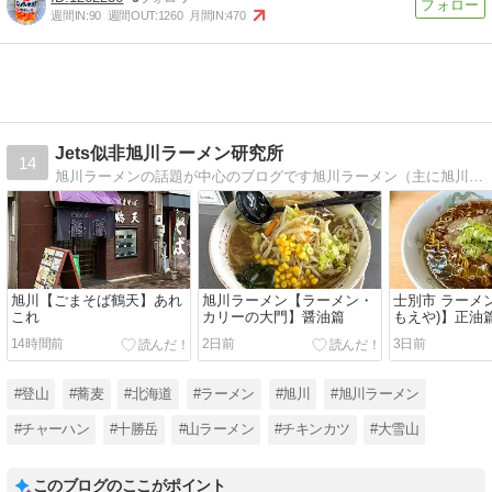
週間IN:
90
週間OUT:
1260
月間IN:
470
Jets似非旭川ラーメン研究所
14
旭川ラーメンの話題が中心のブログです旭川ラーメン（主に旭川市内、他上川管内）のラーメンを主観的に評価しています。
旭川【ごまそば鶴天】あれ
旭川ラーメン【ラーメン・
士別市 ラーメ
これ
カリーの大門】醤油篇
もえや)】正油
14時間前
2日前
3日前
#登山
#蕎麦
#北海道
#ラーメン
#旭川
#旭川ラーメン
#チャーハン
#十勝岳
#山ラーメン
#チキンカツ
#大雪山
このブログのここがポイント