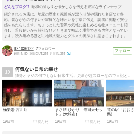
昭和の温もりと懐かしさを伝える豊富なラインナップ
紹介されるお店は、地元の歴史と親近感が漂う老舗や隠れた名店など多
彩。昔ながらの佇まいや家庭的な味わいを丁寧に伝え、読者に郷愁や安心
感をもたらします。ちょっとした贅沢や気軽に楽しめる名物メニューも紹
介し、普段使いから特別なひとときまで幅広く堪能できる内容となってい
ます。読み進めるほどに地域の魅力とグルメの奥深さに惹きこまれます。
1036122
7
週間IN:
80
週間OUT:
235
月間IN:
355
何気ない日常の幸せ
19
独身オヤジの何でもない日常生活。更新が超スローなので日記と言うより記録化してます(^_^;)
極楽湯 古川店
まさ膳 ひかり「寿司天セッ
道の駅「おおさ
ト」(大崎市)
県)
19日前
19日前
19日前