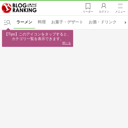
リーダー
ログイン
メニュー
ラーメン
料理
お菓子・デザート
お酒・ドリンク
レ
【Tips】このアイコンをタップすると、

カテゴリ一覧を表示できます。
閉じる