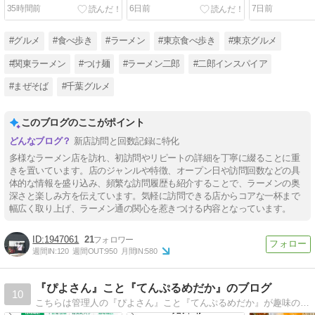
35時間前
6日前
7日前
#グルメ
#食べ歩き
#ラーメン
#東京食べ歩き
#東京グルメ
#関東ラーメン
#つけ麺
#ラーメン二郎
#二郎インスパイア
#まぜそば
#千葉グルメ
このブログのここがポイント
新店訪問と回数記録に特化
多様なラーメン店を訪れ、初訪問やリピートの詳細を丁寧に綴ることに重
きを置いています。店のジャンルや特徴、オープン日や訪問回数などの具
体的な情報を盛り込み、頻繁な訪問履歴も紹介することで、ラーメンの奥
深さと楽しみ方を伝えています。気軽に訪問できる店からコアな一杯まで
幅広く取り上げ、ラーメン通の関心を惹きつける内容となっています。
1947061
21
週間IN:
120
週間OUT:
950
月間IN:
580
『ぴよさん』こと『てんぷるめだか』のブログ
10
こちらは管理人の『ぴよさん』こと『てんぷるめだか』が趣味のメダカ飼育や販売、我が家が建てた一条工務店のi-smartのこと、ラーメン店巡り等々を綴ったりしている雑記ブログです(^^)