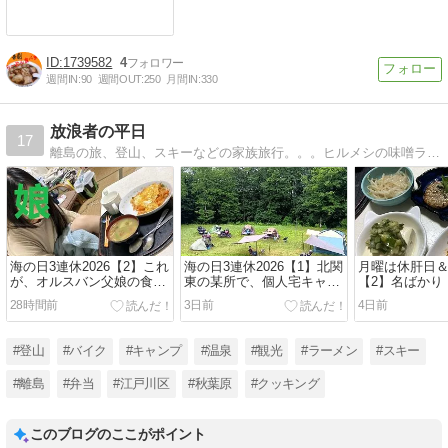
1739582
4
週間IN:
90
週間OUT:
250
月間IN:
330
放浪者の平日
17
離島の旅、登山、スキーなどの家族旅行。。。ヒルメシの味噌ラーメンやカレーなど。。トォチャンと家族の日常を綴ったブログです。
海の日3連休2026【2】これ
海の日3連休2026【1】北関
月曜は休肝日
が、オルスバン父娘の食生
東の某所で、個人宅キャン
【2】名ばかり
活。。チキンライスの呪い
プ。。。無敵マダムシェフ
進料理。。メ
28時間前
3日前
4日前
には終止符を。。。
参上！
こんにゃく
#登山
#バイク
#キャンプ
#温泉
#観光
#ラーメン
#スキー
#離島
#弁当
#江戸川区
#秋葉原
#クッキング
このブログのここがポイント