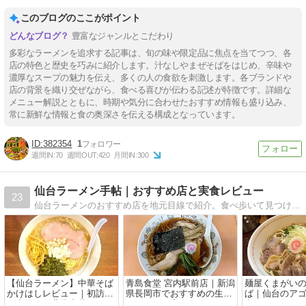
このブログのここがポイント
豊富なジャンルとこだわり
多彩なラーメンを追求する記事は、旬の味や限定品に焦点を当てつつ、各
店の特色と歴史を巧みに紹介します。汁なしやまぜそばをはじめ、辛味や
濃厚なスープの魅力を伝え、多くの人の食欲を刺激します。各ブランドや
店の背景を織り交ぜながら、食べる喜びが伝わる記述が特徴です。詳細な
メニュー解説とともに、時期や気分に合わせたおすすめ情報も盛り込み、
常に新鮮な情報と食の奥深さを伝える構成となっています。
382354
1
週間IN:
70
週間OUT:
420
月間IN:
300
仙台ラーメン手帖｜おすすめ店と実食レビュー
23
仙台ラーメンのおすすめ店を地元目線で紹介。食べ歩いて見つけた本当に美味しい一杯を厳選掲載。
【仙台ラーメン】中華そば
青島食堂 宮内駅前店｜新潟
麺屋くまがい
かけはしレビュー｜初訪問
県長岡市でおすすめの生姜
ば｜仙台のア
で出会った背脂中華そばの
ラーメンを実食レビュー
食