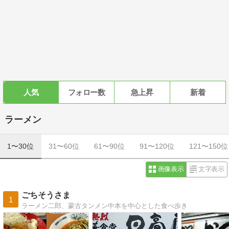
人気
フォロー数
急上昇
新着
ラーメン
1〜30位
31〜60位
61〜90位
91〜120位
121〜150位
画像表示
文字表示
ごちそうさま
1
ラーメン二郎、蒙古タンメン中本を中心とした食べ歩き