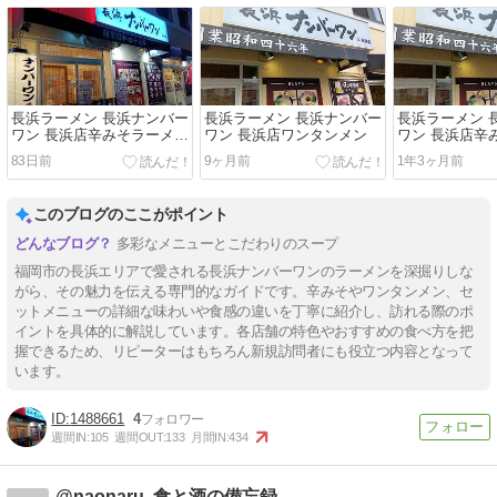
長浜ラーメン 長浜ナンバー
長浜ラーメン 長浜ナンバー
長浜ラーメン 
ワン 長浜店辛みそラーメン
ワン 長浜店ワンタンメン
ワン 長浜店辛
Ｂセット 餃子（４個）
83日前
9ヶ月前
1年3ヶ月前
このブログのここがポイント
多彩なメニューとこだわりのスープ
福岡市の長浜エリアで愛される長浜ナンバーワンのラーメンを深掘りしな
がら、その魅力を伝える専門的なガイドです。辛みそやワンタンメン、セ
ットメニューの詳細な味わいや食感の違いを丁寧に紹介し、訪れる際のポ
イントを具体的に解説しています。各店舗の特色やおすすめの食べ方を把
握できるため、リピーターはもちろん新規訪問者にも役立つ内容となって
います。
1488661
4
週間IN:
105
週間OUT:
133
月間IN:
434
@naonaru. 食と酒の備忘録