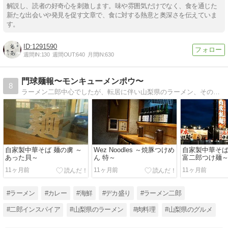
解説し、読者の好奇心を刺激します。味や雰囲気だけでなく、食を通じた
新たな出会いや発見を促す文章で、食に対する熱意と奥深さを伝えていま
す。
1291590
週間IN:
130
週間OUT:
640
月間IN:
630
門球麺報〜モンキューメンポウ〜
8
ラーメン二郎中心でしたが、転居に伴い山梨県のラーメン、その他グルメを中心にご紹介します。二郎もまだまだ現役！適宜ご紹介します。
自家製中華そば 麺の虜 ～
Wez Noodles ～焼豚つけめ
自家製中華そば
あった貝～
ん 特～
富二郎つけ麺
11ヶ月前
11ヶ月前
11ヶ月前
#ラーメン
#カレー
#海鮮
#デカ盛り
#ラーメン二郎
#二郎インスパイア
#山梨県のラーメン
#肉料理
#山梨県のグルメ