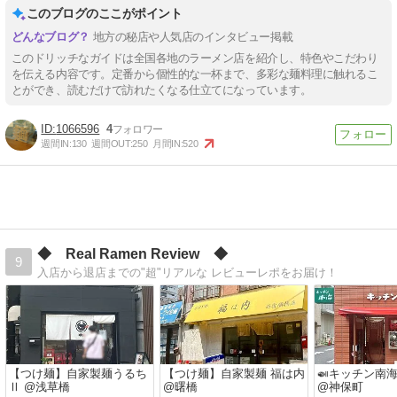
このブログのここがポイント
地方の秘店や人気店のインタビュー掲載
このドリッチなガイドは全国各地のラーメン店を紹介し、特色やこだわり
を伝える内容です。定番から個性的な一杯まで、多彩な麺料理に触れるこ
とができ、読むだけで訪れたくなる仕立てになっています。
1066596
4
週間IN:
130
週間OUT:
250
月間IN:
520
◆ Real Ramen Review ◆
9
入店から退店までの"超"リアルな レビューレポをお届け！
【つけ麺】自家製麺うるち
【つけ麺】自家製麺 福は内
🍛キッチン南
Ⅱ @浅草橋
@曙橋
@神保町