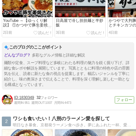
YouTube ～【ゆっくり解
日高屋で冷し担担麺と半炒
かつやで大判
説】 ①かつやで豚生姜焼き
飯
とチキンカツ
とチキンカツ定食 ②日高屋
食
2日前
3日前
4日前
で冷し担担麺と半炒飯
このブログのここがポイント
多彩なグルメ情報と詳細な解説
麺類や定食、スープ料理など多岐にわたる料理の魅力を鋭く掘り下げ、詳
細な食レポや解説を展開しています。写真とともに料理の特色や店の雰囲
気を伝え、読者に新たな食の視点を提案します。幅広いジャンルを丁寧に
紹介し、味の奥深さまで伝えることで、料理を深く理解し楽しむ一助とな
る構成となっています。
1830349
32
週間IN:
951
週間OUT:
1007
月間IN:
4473
ワシも食いたい！八朔のラーメン愛を探して
2
明日なき暴食。京都発ラーメン食べ歩き。夢にあふれた一杯、愛に満ちた一杯を求めて、東へ西へ旅は続く。