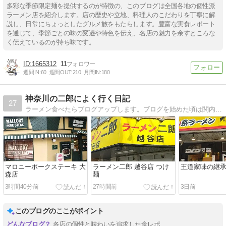
多彩な季節限定麺を提供するのが特徴の、このブログは全国各地の個性派
ラーメン店を紹介します。店の歴史や立地、料理人のこだわりを丁寧に解
説し、日常にちょっとしたグルメ旅をもたらします。豊富な実食レポート
を通じて、季節ごとの味の変遷や特色を伝え、名店の魅力を余すところな
く伝えているのが持ち味です。
1665312
11
週間IN:
60
週間OUT:
210
月間IN:
180
神奈川の二郎によく行く日記
27
ラーメン食べたらブログアップします。ブログを始めた頃は関内ばかりだったのですが、最近はちばからが多くなるような…
マロニーポークステーキ 大
ラーメン二郎 越谷店 つけ
王道家味の継承
森店
麺
3時間40分前
27時間前
3日前
このブログのここがポイント
各店の個性と味わいを追求した食レポ