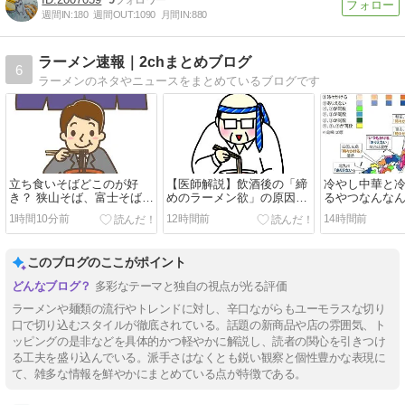
週間IN:
180
週間OUT:
1090
月間IN:
880
ラーメン速報｜2chまとめブログ
6
ラーメンのネタやニュースをまとめているブログです
立ち食いそばどこのが好
【医師解説】飲酒後の「締
冷やし中華と
き？ 狭山そば、富士そば、
めのラーメン欲」の原因
るやつなんな
ゆで太郎、小諸そば、箱根
は？ 脳の錯覚と真実
1時間10分前
12時間前
14時間前
そば、しぶそば、梅もと、
いろり庵
このブログのここがポイント
多彩なテーマと独自の視点が光る評価
ラーメンや麺類の流行やトレンドに対し、辛口ながらもユーモラスな切り
口で切り込むスタイルが徹底されている。話題の新商品や店の雰囲気、ト
ッピングの是非などを具体的かつ軽やかに解説し、読者の関心を引きつけ
る工夫を盛り込んでいる。派手さはなくとも鋭い観察と個性豊かな表現に
て、雑多な情報を鮮やかにまとめている点が特徴である。