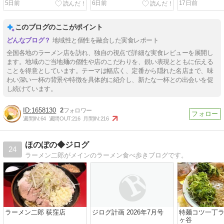
5日前
6日前
17日前
完成度
このブログのここがポイント
地域性と個性を融合した実食レポート
全国各地のラーメン店を訪れ、独自の視点で詳細な実食レビューを展開し
ます。地域のご当地麺の個性や店のこだわりを、鋭い表現とともに伝える
ことを得意としています。テーマは幅広く、定番から隠れた名店まで、味
わい深い一杯の背景や特徴を具体的に紹介し、新たな一杯との出会いを促
し続けています。
1658130
2
週間IN:
64
週間OUT:
216
月間IN:
216
ほのぼの◆ジログ
24
ラーメン二郎がメインのラーメン食べ歩きブログです。
ラーメン二郎 荻窪店
ジログ計画 2026年7月号
特麺コツ一丁
ヶ谷